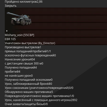
Пройдено километров
2,86
Закрыть
Mishany_voin [55CBP]
EBR 105
Уничтожен выстрелом (By_Director)
Произведено выстрелов
1
прямых попаданий/пробитий
1/1
осколочно-фугасных повреждений
0
Нанесение урона
404
с дистанции свыше 300 м
0
Получено попаданий
4
пробитий
4
не нанёсших урон
0
Получено попаданий осколками
0
Урон, заблокированный бронёй
0
Урон союзникам (уничтожено/повреждений)
0/0
Обнаружено машин противника
5
Повреждено/уничтожено машин противника
1/0
Урон, нанесённый с помощью данного игрока
2892
Очки захвата/защиты базы
0/0