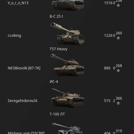
258
V_o_r_o_N13
1516
0
B-C 25 t
260
ccviking
1226
0
T57 Heavy
268
NEOBiovolk [B7-7K]
880
0
ИС-4
366
SeregaFedorov26
515
2
Т-100 ЛТ
319
Mishany_voin [55CBP]
404
0