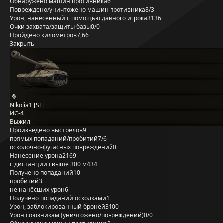
Обнаружено машин противника
6
Повреждено/уничтожено машин противника
8/3
Урон, нанесённый с помощью данного игрока
3136
Очки захвата/защиты базы
0/0
Пройдено километров
7,66
Закрыть
Nikolia1 [ST]
ИС-4
Выжил
Произведено выстрелов
9
прямых попаданий/пробитий
7/6
осколочно-фугасных повреждений
0
Нанесение урона
2169
с дистанции свыше 300 м
434
Получено попаданий
10
пробитий
3
не нанёсших урон
6
Получено попаданий осколками
1
Урон, заблокированный бронёй
3100
Урон союзникам (уничтожено/повреждений)
0/0