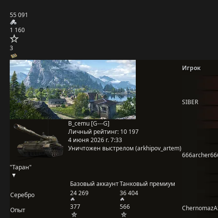
55 091
1 160
3
Игрок
SIBER
B_cemu [G---G]
Личный рейтинг:
10 197
4 июня 2026 г. 7:33
Уничтожен выстрелом (arkhipov_artem)
666archer66
"Таран"
Базовый аккаунт
Танковый премиум
24 269
36 404
Серебро
377
566
ChernomazA
Опыт