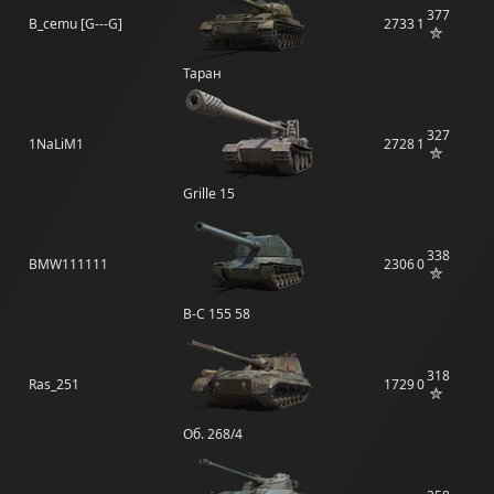
377
B_cemu [G---G]
2733
1
Таран
327
1NaLiM1
2728
1
Grille 15
338
BMW111111
2306
0
B-C 155 58
318
Ras_251
1729
0
Об. 268/4