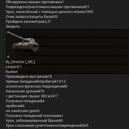
Обнаружено машин противника
1
Повреждено/уничтожено машин противника
9/1
Урон, нанесённый с помощью данного игрока
1065
Очки захвата/защиты базы
0/0
Пройдено километров
3,21
Закрыть
By_Director [_N0_]
Leopard 1
Выжил
Произведено выстрелов
18
прямых попаданий/пробитий
13/12
осколочно-фугасных повреждений
0
Нанесение урона
4479
с дистанции свыше 300 м
2417
Получено попаданий
4
пробитий
4
не нанёсших урон
0
Получено попаданий осколками
1
Урон, заблокированный бронёй
0
Урон союзникам (уничтожено/повреждений)
0/0