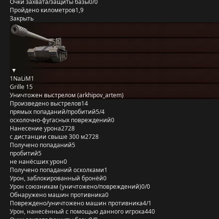
Очки захвата/защиты базы
0/0
Пройдено километров
1,9
Закрыть
1NaLiM1
Grille 15
Уничтожен выстрелом (arkhipov_artem)
Произведено выстрелов
14
прямых попаданий/пробитий
5/4
осколочно-фугасных повреждений
0
Нанесение урона
2728
с дистанции свыше 300 м
2728
Получено попаданий
5
пробитий
5
не нанёсших урон
0
Получено попаданий осколками
1
Урон, заблокированный бронёй
0
Урон союзникам (уничтожено/повреждений)
0/0
Обнаружено машин противника
0
Повреждено/уничтожено машин противника
4/1
Урон, нанесённый с помощью данного игрока
440