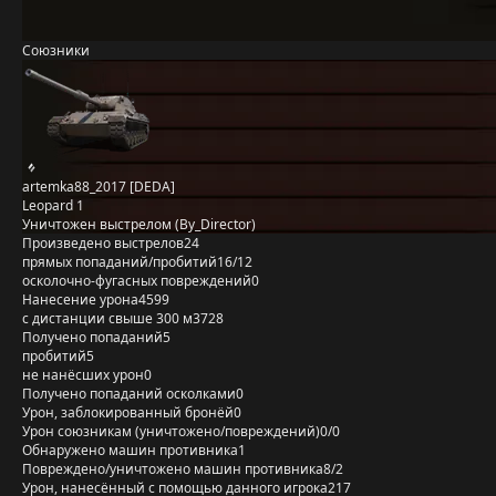
Союзники
artemka88_2017 [DEDA]
Leopard 1
Уничтожен выстрелом (By_Director)
Произведено выстрелов
24
прямых попаданий/пробитий
16/12
осколочно-фугасных повреждений
0
Нанесение урона
4599
с дистанции свыше 300 м
3728
Получено попаданий
5
пробитий
5
не нанёсших урон
0
Получено попаданий осколками
0
Урон, заблокированный бронёй
0
Урон союзникам (уничтожено/повреждений)
0/0
Обнаружено машин противника
1
Повреждено/уничтожено машин противника
8/2
Урон, нанесённый с помощью данного игрока
217