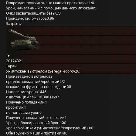
Повреждено/уничтожено машин противника
1/0
Урон, нанесённый с помощью данного игрока
405
Очки захвата/защиты базы
0/0
Пройдено километров
0,96
Закрыть
20174321
Таран
Уничтожен выстрелом (SeregaFedorov26)
Произведено выстрелов
3
прямых попаданий/пробитий
2/2
осколочно-фугасных повреждений
0
Нанесение урона
1446
с дистанции свыше 300 м
697
Получено попаданий
4
пробитий
4
не нанёсших урон
0
Получено попаданий осколками
1
Урон, заблокированный бронёй
0
Урон союзникам (уничтожено/повреждений)
0/0
Обнаружено машин противника
0