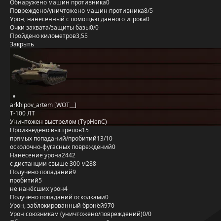
Обнаружено машин противника
0
Повреждено/уничтожено машин противника
8/5
Урон, нанесённый с помощью данного игрока
0
Очки захвата/защиты базы
0/0
Пройдено километров
3,55
Закрыть
arkhipov_artem [WOT__]
Т-100 ЛТ
Уничтожен выстрелом (TypHenC)
Произведено выстрелов
15
прямых попаданий/пробитий
13/10
осколочно-фугасных повреждений
0
Нанесение урона
2442
с дистанции свыше 300 м
288
Получено попаданий
9
пробитий
5
не нанёсших урон
4
Получено попаданий осколками
0
Урон, заблокированный бронёй
970
Урон союзникам (уничтожено/повреждений)
0/0