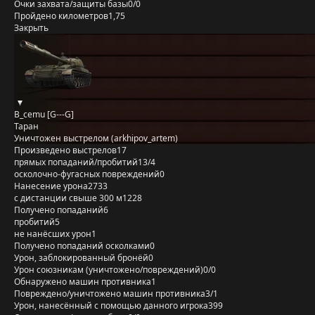
Очки захвата/защиты базы
0/0
Пройдено километров
1,75
Закрыть
B_cemu [G---G]
Таран
Уничтожен выстрелом (arkhipov_artem)
Произведено выстрелов
17
прямых попаданий/пробитий
13/4
осколочно-фугасных повреждений
0
Нанесение урона
2733
с дистанции свыше 300 м
1228
Получено попаданий
6
пробитий
5
не нанёсших урон
1
Получено попаданий осколками
0
Урон, заблокированный бронёй
0
Урон союзникам (уничтожено/повреждений)
0/0
Обнаружено машин противника
1
Повреждено/уничтожено машин противника
3/1
Урон, нанесённый с помощью данного игрока
399