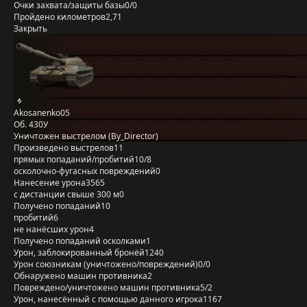
Очки захвата/защиты базы
0/0
Пройдено километров
2,71
Закрыть
Akosanenko05
Об. 430У
Уничтожен выстрелом (By_Director)
Произведено выстрелов
11
прямых попаданий/пробитий
10/8
осколочно-фугасных повреждений
0
Нанесение урона
3565
с дистанции свыше 300 м
0
Получено попаданий
10
пробитий
6
не нанёсших урон
4
Получено попаданий осколками
1
Урон, заблокированный бронёй
1240
Урон союзникам (уничтожено/повреждений)
0/0
Обнаружено машин противника
2
Повреждено/уничтожено машин противника
5/2
Урон, нанесённый с помощью данного игрока
1167