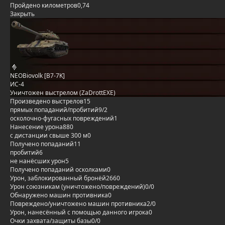
Пройдено километров
0,74
Закрыть
NEOBiovolk [B7-7K]
ИС-4
Уничтожен выстрелом (ZaDrottEXE)
Произведено выстрелов
15
прямых попаданий/пробитий
9/2
осколочно-фугасных повреждений
1
Нанесение урона
880
с дистанции свыше 300 м
0
Получено попаданий
11
пробитий
6
не нанёсших урон
5
Получено попаданий осколками
0
Урон, заблокированный бронёй
2660
Урон союзникам (уничтожено/повреждений)
0/0
Обнаружено машин противника
0
Повреждено/уничтожено машин противника
2/0
Урон, нанесённый с помощью данного игрока
0
Очки захвата/защиты базы
0/0