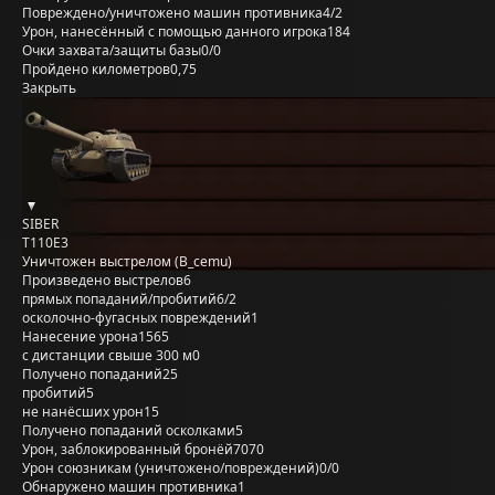
Повреждено/уничтожено машин противника
4/2
Урон, нанесённый с помощью данного игрока
184
Очки захвата/защиты базы
0/0
Пройдено километров
0,75
Закрыть
SIBER
T110E3
Уничтожен выстрелом (B_cemu)
Произведено выстрелов
6
прямых попаданий/пробитий
6/2
осколочно-фугасных повреждений
1
Нанесение урона
1565
с дистанции свыше 300 м
0
Получено попаданий
25
пробитий
5
не нанёсших урон
15
Получено попаданий осколками
5
Урон, заблокированный бронёй
7070
Урон союзникам (уничтожено/повреждений)
0/0
Обнаружено машин противника
1