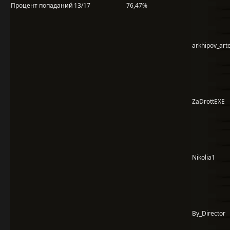
Процент попаданий
13/17
76,47%
arkhipov_ar
ZaDrottEXE
Nikolia1
By_Director