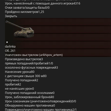
Урон, нанесённый с помощью данного игрока
4316
Очки захвата/защиты базы
0/0
Пройдено километров
1,25
Закрыть
dailinka
Об. 261
Уничтожен выстрелом (arkhipov_artem)
Произведено выстрелов
3
прямых попаданий/пробитий
1/0
осколочно-фугасных повреждений
3
Нанесение урона
80
с дистанции свыше 300 м
80
Получено попаданий
2
пробитий
2
не нанёсших урон
0
Получено попаданий осколками
0
Урон, заблокированный бронёй
0
Урон союзникам (уничтожено/повреждений)
0/0
Обнаружено машин противника
0
Повреждено/уничтожено машин противника
2/1