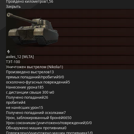
Пройдено километров
1,56
Закрыть
axiles_12 [WLTA]
ТЭТ-100
Уничтожен выстрелом (Nikolia1)
Произведено выстрелов
13
прямых попаданий/пробитий
9/0
осколочно-фугасных повреждений
5
Нанесение урона
185
с дистанции свыше 300 м
0
Получено попаданий
26
пробитий
4
не нанёсших урон
15
Получено попаданий осколками
7
Урон, заблокированный бронёй
6650
Урон союзникам (уничтожено/повреждений)
0/0
Обнаружено машин противника
0
Повреждено/уничтожено машин противника
1/0