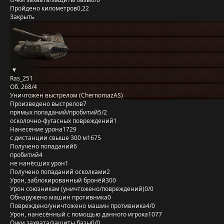
Пройдено километров
0,22
Закрыть
Ras_251
Об. 268/4
Уничтожен выстрелом (ChernomazAS)
Произведено выстрелов
7
прямых попаданий/пробитий
5/2
осколочно-фугасных повреждений
1
Нанесение урона
1729
с дистанции свыше 300 м
1675
Получено попаданий
6
пробитий
4
не нанёсших урон
1
Получено попаданий осколками
2
Урон, заблокированный бронёй
300
Урон союзникам (уничтожено/повреждений)
0/0
Обнаружено машин противника
0
Повреждено/уничтожено машин противника
4/0
Урон, нанесённый с помощью данного игрока
1077
Очки захвата/защиты базы
0/0