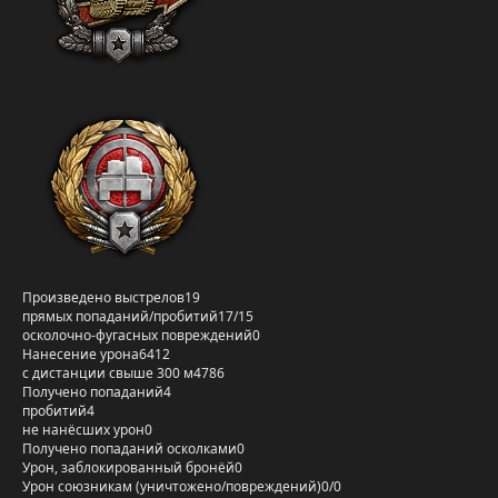
Произведено выстрелов
19
прямых попаданий/пробитий
17/15
осколочно-фугасных повреждений
0
Нанесение урона
6412
с дистанции свыше 300 м
4786
Получено попаданий
4
пробитий
4
не нанёсших урон
0
Получено попаданий осколками
0
Урон, заблокированный бронёй
0
Урон союзникам (уничтожено/повреждений)
0/0