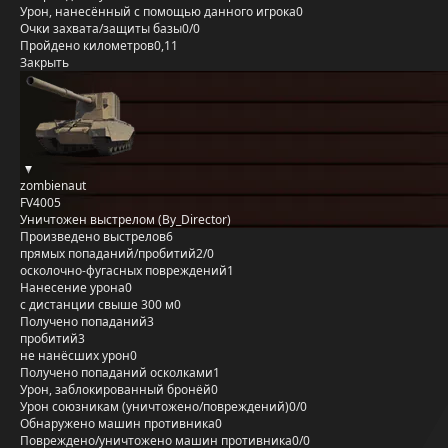
Урон, нанесённый с помощью данного игрока
0
Очки захвата/защиты базы
0/0
Пройдено километров
0,11
Закрыть
zombienaut
FV4005
Уничтожен выстрелом (By_Director)
Произведено выстрелов
6
прямых попаданий/пробитий
2/0
осколочно-фугасных повреждений
1
Нанесение урона
0
с дистанции свыше 300 м
0
Получено попаданий
3
пробитий
3
не нанёсших урон
0
Получено попаданий осколками
1
Урон, заблокированный бронёй
0
Урон союзникам (уничтожено/повреждений)
0/0
Обнаружено машин противника
0
Повреждено/уничтожено машин противника
0/0