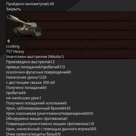
Пройдено километров
0,49
Закрыть
ccviking
T57 Heavy
Уничтожен выстрелом (Nikolia1)
Произведено выстрелов
12
прямых попаданий/пробитий
7/3
осколочно-фугасных повреждений
0
Нанесение урона
1226
с дистанции свыше 300 м
0
Получено попаданий
5
пробитий
4
не нанёсших урон
1
Получено попаданий осколками
0
Урон, заблокированный бронёй
430
Урон союзникам (уничтожено/повреждений)
0/0
Обнаружено машин противника
0
Повреждено/уничтожено машин противника
1/0
Урон, нанесённый с помощью данного игрока
300
Очки захвата/защиты базы
0/0