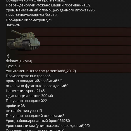
Обнаружено машин противника
2
Повреждено/уничтожено машин противника
5/2
Урон, нанесённый с помощью данного игрока
1996
Очки захвата/защиты базы
0/0
Пройдено километров
2,21
Закрыть
delmax [DVMM]
Type 5 H
Уничтожен выстрелом (artemka88_2017)
Произведено выстрелов
6
прямых попаданий/пробитий
5/3
осколочно-фугасных повреждений
0
Нанесение урона
2145
с дистанции свыше 300 м
0
Получено попаданий
22
пробитий
8
не нанёсших урон
13
Получено попаданий осколками
2
Урон, заблокированный бронёй
6280
Урон союзникам (уничтожено/повреждений)
0/0
Обнаружено машин противника
1