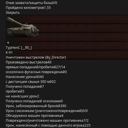
Очки захвата/защиты базы
0/0
Пройдено километров
1,55
Закрыть
TypHenC [__RS_]
К-91
Уничтожен выстрелом (By_Director)
Произведено выстрелов
49
прямых попаданий/пробитий
27/14
осколочно-фугасных повреждений
0
Нанесение урона
4040
с дистанции свыше 300 м
602
Получено попаданий
7
пробитий
5
не нанёсших урон
2
Получено попаданий осколками
0
Урон, заблокированный бронёй
390
Урон союзникам (уничтожено/повреждений)
0/0
Обнаружено машин противника
4
Повреждено/уничтожено машин противника
7/2
Урон, нанесённый с помощью данного игрока
225