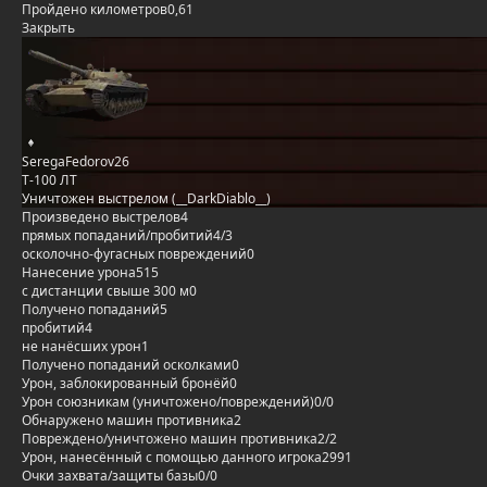
Пройдено километров
0,61
Закрыть
SeregaFedorov26
Т-100 ЛТ
Уничтожен выстрелом (__DarkDiablo__)
Произведено выстрелов
4
прямых попаданий/пробитий
4/3
осколочно-фугасных повреждений
0
Нанесение урона
515
с дистанции свыше 300 м
0
Получено попаданий
5
пробитий
4
не нанёсших урон
1
Получено попаданий осколками
0
Урон, заблокированный бронёй
0
Урон союзникам (уничтожено/повреждений)
0/0
Обнаружено машин противника
2
Повреждено/уничтожено машин противника
2/2
Урон, нанесённый с помощью данного игрока
2991
Очки захвата/защиты базы
0/0