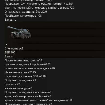
Повреждено/уничтожено машин противника
2/0
Урон, нанесённый с помощью данного игрока
729
Очки захвата/защиты базы
0/0
Пройдено километров
1,08
Закрыть
ChernomazAS
EBR 105
Выжил
Произведено выстрелов
14
прямых попаданий/пробитий
8/6
осколочно-фугасных повреждений
0
Нанесение урона
2125
с дистанции свыше 300 м
389
Получено попаданий
3
пробитий
2
не нанёсших урон
0
Получено попаданий осколками
2
Урон, заблокированный бронёй
0
Урон союзникам (уничтожено/повреждений)
0/0
Обнаружено машин противника
2