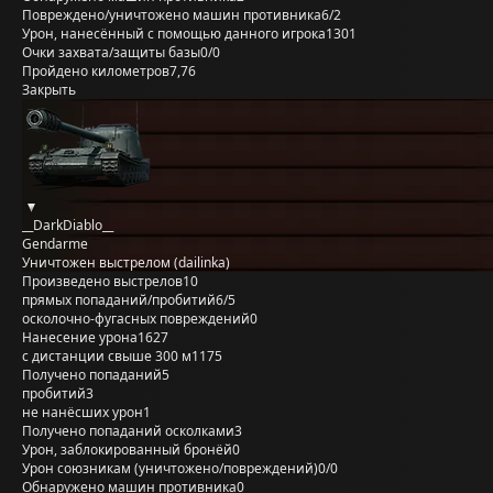
Повреждено/уничтожено машин противника
6/2
Урон, нанесённый с помощью данного игрока
1301
Очки захвата/защиты базы
0/0
Пройдено километров
7,76
Закрыть
__DarkDiablo__
Gendarme
Уничтожен выстрелом (dailinka)
Произведено выстрелов
10
прямых попаданий/пробитий
6/5
осколочно-фугасных повреждений
0
Нанесение урона
1627
с дистанции свыше 300 м
1175
Получено попаданий
5
пробитий
3
не нанёсших урон
1
Получено попаданий осколками
3
Урон, заблокированный бронёй
0
Урон союзникам (уничтожено/повреждений)
0/0
Обнаружено машин противника
0