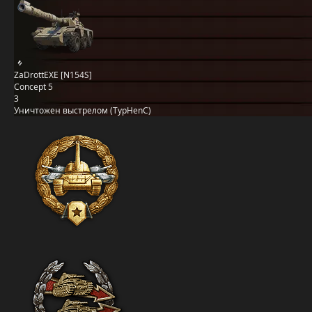
ZaDrottEXE [N154S]
Concept 5
3
Уничтожен выстрелом (TypHenC)