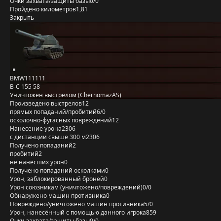
Очки захвата/защиты базы
0/0
Пройдено километров
1,81
Закрыть
BMW111111
B-C 155 58
Уничтожен выстрелом (ChernomazAS)
Произведено выстрелов
12
прямых попаданий/пробитий
6/0
осколочно-фугасных повреждений
12
Нанесение урона
2306
с дистанции свыше 300 м
2306
Получено попаданий
2
пробитий
2
не нанёсших урон
0
Получено попаданий осколками
0
Урон, заблокированный бронёй
0
Урон союзникам (уничтожено/повреждений)
0/0
Обнаружено машин противника
0
Повреждено/уничтожено машин противника
5/0
Урон, нанесённый с помощью данного игрока
859
Очки захвата/защиты базы
0/0