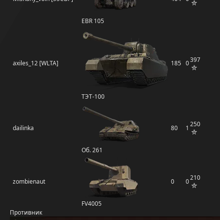
EBR 105
397
axiles_12 [WLTA]
185
0
ТЭТ-100
250
dailinka
80
1
Об. 261
210
zombienaut
0
0
FV4005
Противник