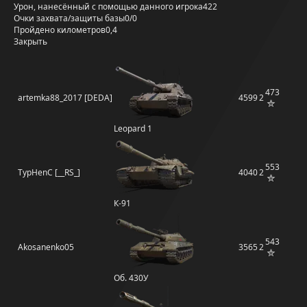
Урон, нанесённый с помощью данного игрока
422
Очки захвата/защиты базы
0/0
Пройдено километров
0,4
Закрыть
473
artemka88_2017 [DEDA]
4599
2
Leopard 1
553
TypHenC [__RS_]
4040
2
К-91
543
Akosanenko05
3565
2
Об. 430У