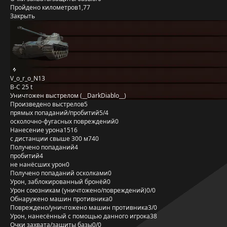
Пройдено километров
1,77
Закрыть
V_o_r_o_N13
B-C 25 t
Уничтожен выстрелом (__DarkDiablo__)
Произведено выстрелов
5
прямых попаданий/пробитий
5/4
осколочно-фугасных повреждений
0
Нанесение урона
1516
с дистанции свыше 300 м
740
Получено попаданий
4
пробитий
4
не нанёсших урон
0
Получено попаданий осколками
0
Урон, заблокированный бронёй
0
Урон союзникам (уничтожено/повреждений)
0/0
Обнаружено машин противника
0
Повреждено/уничтожено машин противника
3/0
Урон, нанесённый с помощью данного игрока
38
Очки захвата/защиты базы
0/0