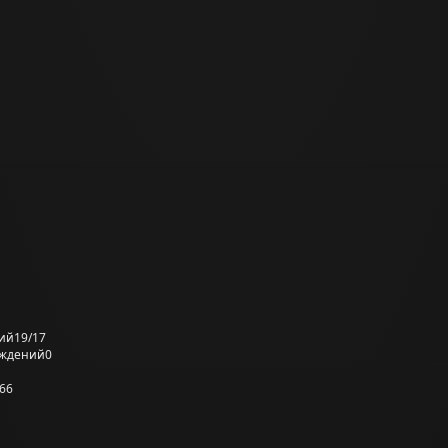
ий
19/17
еждений
0
66