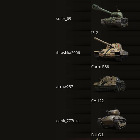
suter_09
IS-2
ibrashka2006
Carro P.88
arrow257
СУ-122
garik_777tula
B.U.G.I.