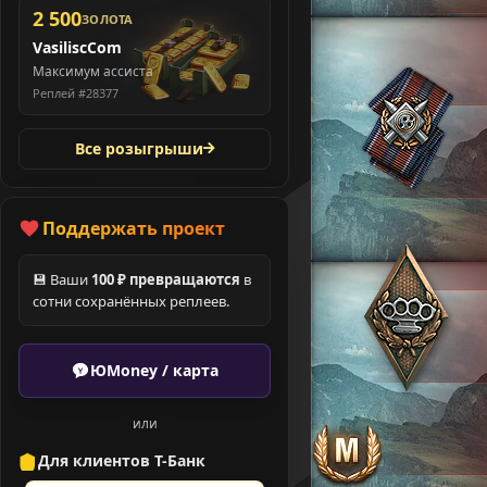
2 500
ЗОЛОТА
VasiliscCom
Максимум ассиста
Реплей #28377
Все розыгрыши
Поддержать проект
💾 Ваши
100 ₽ превращаются
в
сотни сохранённых реплеев.
ЮMoney / карта
или
Для клиентов Т-Банк