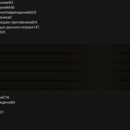
лками
83
ронёй
640
ено/повреждений)
0/0
вника
0
машин противника
8/4
ью данного игрока
147
0/0
ий
7/6
еждений
0
07