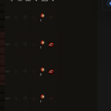
0
147
640
4
3808
4
1
1
3
1