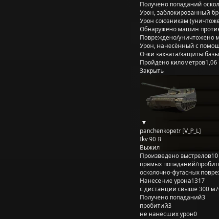
Получено попаданий оско
Урон, заблокированный б
Урон союзникам (уничтож
Обнаружено машин проти
Повреждено/уничтожено 
Урон, нанесённый с помощ
Очки захвата/защиты базы
Пройдено километров
1,06
Закрыть
panchenkopetr [V_P_L]
Ikv 90 B
Выжил
Произведено выстрелов
10
прямых попаданий/пробит
осколочно-фугасных повр
Нанесение урона
1317
с дистанции свыше 300 м
7
Получено попаданий
3
пробитий
3
не нанёсших урон
0