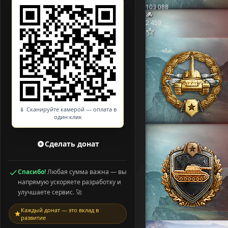
103 088
2 459
📱 Сканируйте камерой — оплата в
один клик
Сделать донат
Спасибо!
Любая сумма важна — вы
напрямую ускоряете разработку и
улучшаете сервис. 🚀
Каждый донат — это вклад в
развитие