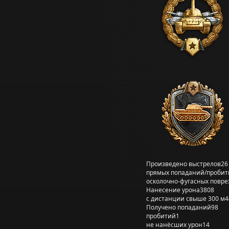
Произведено выстрелов
26
прямых попаданий/пробит
осколочно-фугасных повр
Нанесение урона
3808
с дистанции свыше 300 м
4
Получено попаданий
98
пробитий
1
не нанёсших урон
14