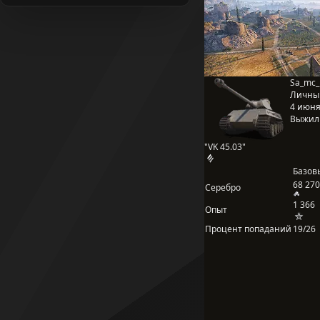
Sa_mc_
Личны
4 июня 
Выжил
"VK 45.03"
Базов
68 270
Серебро
1 366
Опыт
Процент попаданий
19/26