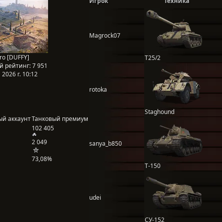
Игрок
Техника
Magrock07
ro [DUFFY]
T25/2
й рейтинг:
7 951
2026 г. 10:12
rotoka
Staghound
ый аккаунт
Танковый премиум
102 405
2 049
sanya_b850
73,08%
Т-150
udei
СУ-152