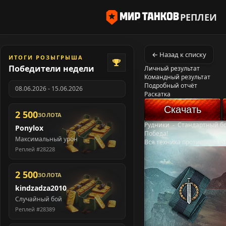
РЕПЛЕИ
← Назад к списку
ИТОГИ РОЗЫГРЫША
Победители недели
Личный результат
Командный результат
Подробный отчёт
08.06.2026 - 15.06.2026
Раскатка
Скачать
2 500
ЗОЛОТА
Рудники
-
Стандартный б
Ponylox
Победа!
Максимальный урон
Вся техника противника у
Реплей #28228
2 500
ЗОЛОТА
kindzadza2010
Случайный бой
Реплей #28389