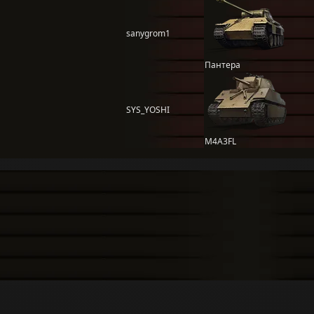
sanygrom1
Пантера
SYS_YOSHI
M4A3FL