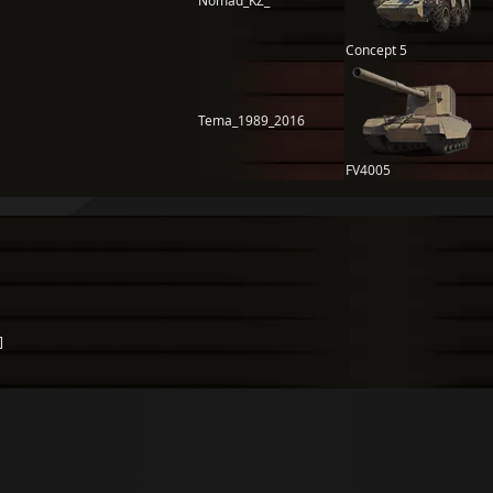
Nomad_KZ_
Concept 5
Tema_1989_2016
FV4005
]