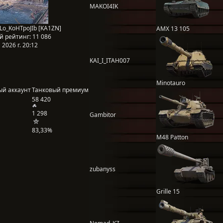
MAKOI4IK
Lo_KoHTpoJIb [KA1ZN]
AMX 13 105
й рейтинг:
11 086
2026 г. 20:12
KAI_I_ITAH007
Minotauro
ый аккаунт
Танковый премиум
58 420
1 298
Gambitor
83,33%
M48 Patton
zubanyss
Grille 15