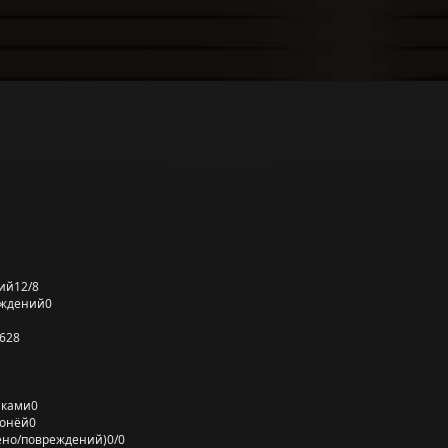
ий
12/8
еждений
0
628
лками
0
ронёй
0
ено/повреждений)
0/0