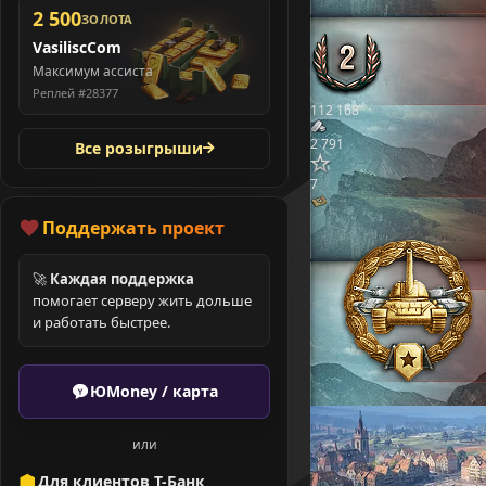
2 500
ЗОЛОТА
VasiliscCom
Максимум ассиста
Реплей #28377
112 168
2 791
Все розыгрыши
7
Поддержать проект
🚀
Каждая поддержка
помогает серверу жить дольше
и работать быстрее.
ЮMoney / карта
или
Для клиентов Т-Банк