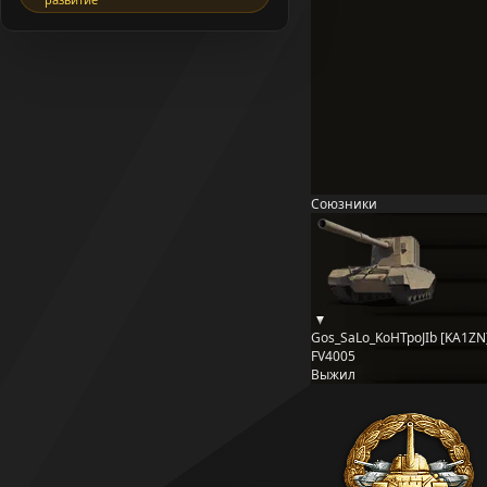
Союзники
Gos_SaLo_KoHTpoJIb [KA1ZN
FV4005
Выжил