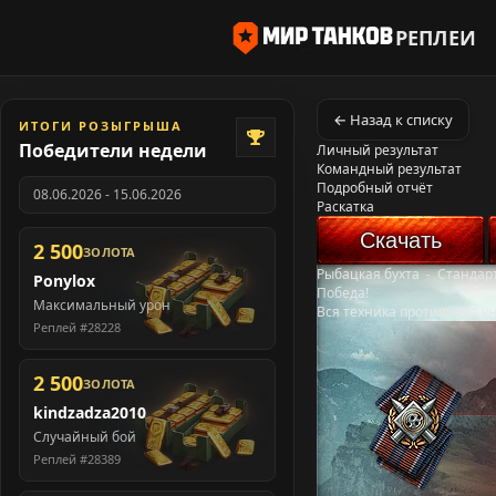
РЕПЛЕИ
← Назад к списку
ИТОГИ РОЗЫГРЫША
Победители недели
Личный результат
Командный результат
Подробный отчёт
08.06.2026 - 15.06.2026
Раскатка
Скачать
2 500
ЗОЛОТА
Рыбацкая бухта
-
Стандар
Ponylox
Победа!
Максимальный урон
Вся техника противника у
Реплей #28228
2 500
ЗОЛОТА
kindzadza2010
Случайный бой
Реплей #28389