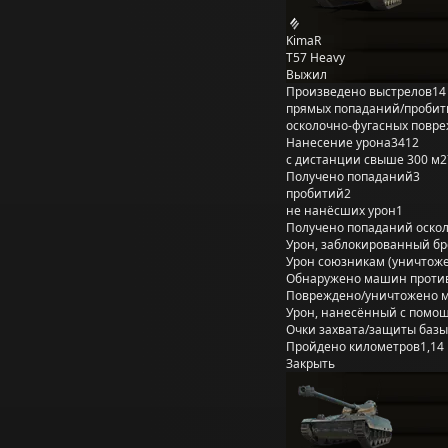
KimaR
T57 Heavy
Выжил
Произведено выстрелов
14
прямых попаданий/пробит
осколочно-фугасных повр
Нанесение урона
3412
с дистанции свыше 300 м
2
Получено попаданий
3
пробитий
2
не нанёсших урон
1
Получено попаданий оско
Урон, заблокированный б
Урон союзникам (уничтож
Обнаружено машин проти
Повреждено/уничтожено 
Урон, нанесённый с помощ
Очки захвата/защиты базы
Пройдено километров
1,14
Закрыть