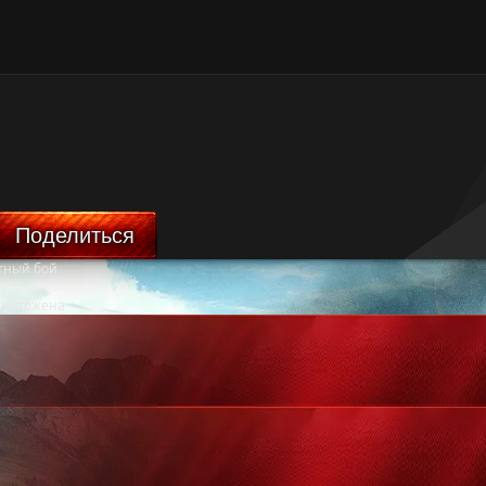
Поделиться
тный бой
ничтожена