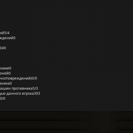
ий
5/4
еждений
0
049
лками
0
ронёй
0
ено/повреждений)
0/0
вника
0
машин противника
5/3
ью данного игрока
393
0/0