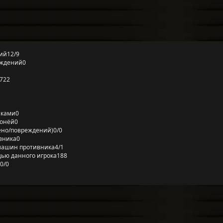
ий
12/9
еждений
0
722
лками
0
ронёй
0
ено/повреждений)
0/0
вника
0
машин противника
4/1
ью данного игрока
188
0/0