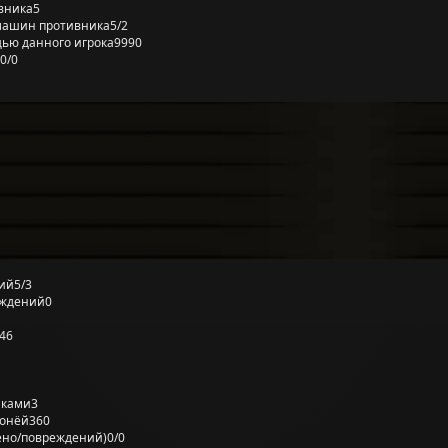
вника
5
машин противника
5/2
ью данного игрока
9990
0/0
ий
5/3
еждений
0
46
лками
3
ронёй
360
ено/повреждений)
0/0