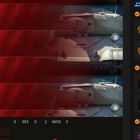
0
393
0
2
6659
3