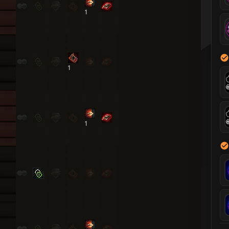
1
1
1