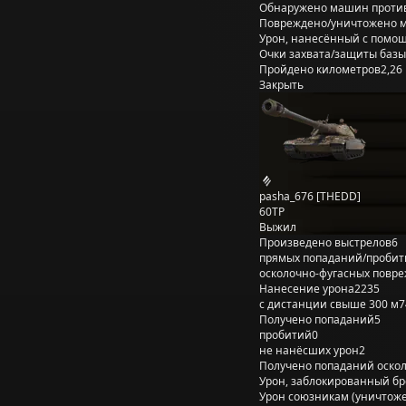
Обнаружено машин проти
Повреждено/уничтожено 
Урон, нанесённый с помощ
Очки захвата/защиты базы
Пройдено километров
2,26
Закрыть
pasha_676 [THEDD]
60TP
Выжил
Произведено выстрелов
6
прямых попаданий/пробит
осколочно-фугасных повр
Нанесение урона
2235
с дистанции свыше 300 м
7
Получено попаданий
5
пробитий
0
не нанёсших урон
2
Получено попаданий оско
Урон, заблокированный б
Урон союзникам (уничтож