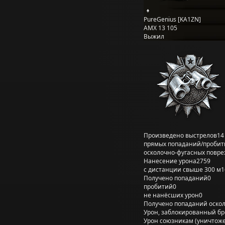
PureGenius [KA1ZN]
AMX 13 105
Выжил
Произведено выстрелов
14
прямых попаданий/пробит
осколочно-фугасных повр
Нанесение урона
2759
с дистанции свыше 300 м
1
Получено попаданий
0
пробитий
0
не нанёсших урон
0
Получено попаданий оско
Урон, заблокированный б
Урон союзникам (уничтож