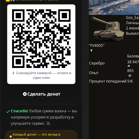
Gos_Sa
Личны
2 июня 
Выжил
"FV4005"
Базов
38 947
Серебро
865
Опыт
📱 Сканируйте камерой — оплата в
один клик
Процент попаданий
5/6
Сделать донат
Спасибо!
Любая сумма важна — вы
напрямую ускоряете разработку и
улучшаете сервис. 🚀
Каждый донат — это вклад в
развитие