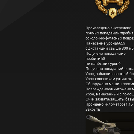
Произведено выстрелов
6
прямых попаданий/пробит
осколочно-фугасных повр
Нанесение урона
6659
с дистанции свыше 300 м
5
Получено попаданий
0
пробитий
0
не нанёсших урон
0
Получено попаданий оско
Урон, заблокированный б
Урон союзникам (уничтож
Обнаружено машин проти
Повреждено/уничтожено 
Урон, нанесённый с помощ
Очки захвата/защиты базы
Пройдено километров
1,15
Закрыть