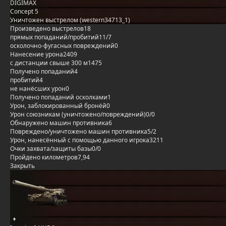
DIGIMAX
Concept 5
Уничтожен выстрелом (western34713_1)
Произведено выстрелов
18
прямых попаданий/пробитий
11/7
осколочно-фугасных повреждений
0
Нанесение урона
2409
с дистанции свыше 300 м
1475
Получено попаданий
4
пробитий
4
не нанёсших урон
0
Получено попаданий осколками
1
Урон, заблокированный бронёй
0
Урон союзникам (уничтожено/повреждений)
0/0
Обнаружено машин противника
6
Повреждено/уничтожено машин противника
5/2
Урон, нанесённый с помощью данного игрока
3211
Очки захвата/защиты базы
0/0
Пройдено километров
7,94
Закрыть