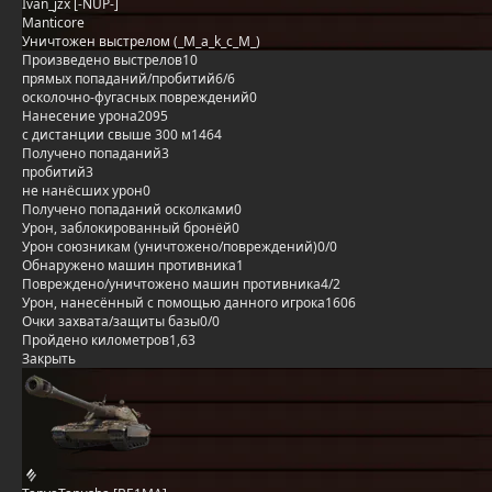
Ivan_jzx [-NUP-]
Manticore
Уничтожен выстрелом (_M_a_k_c_M_)
Произведено выстрелов
10
прямых попаданий/пробитий
6/6
осколочно-фугасных повреждений
0
Нанесение урона
2095
с дистанции свыше 300 м
1464
Получено попаданий
3
пробитий
3
не нанёсших урон
0
Получено попаданий осколками
0
Урон, заблокированный бронёй
0
Урон союзникам (уничтожено/повреждений)
0/0
Обнаружено машин противника
1
Повреждено/уничтожено машин противника
4/2
Урон, нанесённый с помощью данного игрока
1606
Очки захвата/защиты базы
0/0
Пройдено километров
1,63
Закрыть