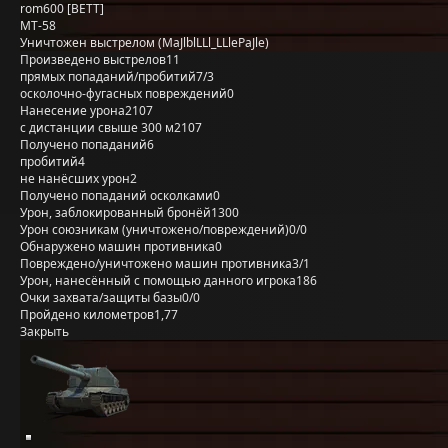
rom600 [BETT]
MT-58
Уничтожен выстрелом (MaJlblLLl_LLlePaJle)
Произведено выстрелов
11
прямых попаданий/пробитий
7/3
осколочно-фугасных повреждений
0
Нанесение урона
2107
с дистанции свыше 300 м
2107
Получено попаданий
6
пробитий
4
не нанёсших урон
2
Получено попаданий осколками
0
Урон, заблокированный бронёй
1300
Урон союзникам (уничтожено/повреждений)
0/0
Обнаружено машин противника
0
Повреждено/уничтожено машин противника
3/1
Урон, нанесённый с помощью данного игрока
186
Очки захвата/защиты базы
0/0
Пройдено километров
1,77
Закрыть