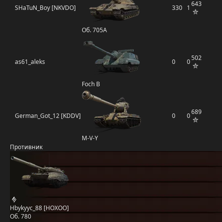
643
SHaTuN_Boy [NKVDO]
330
1
Об. 705А
502
as61_aleks
0
0
Foch B
689
German_Got_12 [KDDV]
0
0
M-V-Y
Противник
Hbykyyc_88 [HOXOO]
Об. 780