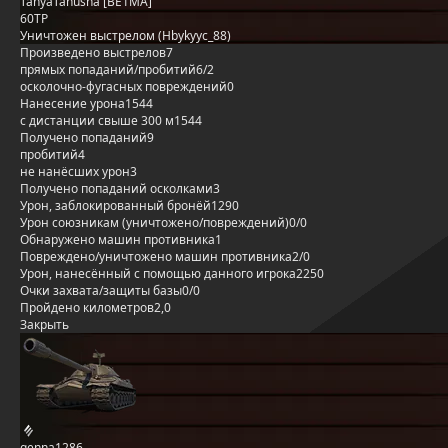
TanyaTanusha [BE1MA]
60TP
Уничтожен выстрелом (Hbykyyc_88)
Произведено выстрелов
7
прямых попаданий/пробитий
6/2
осколочно-фугасных повреждений
0
Нанесение урона
1544
с дистанции свыше 300 м
1544
Получено попаданий
9
пробитий
4
не нанёсших урон
3
Получено попаданий осколками
3
Урон, заблокированный бронёй
1290
Урон союзникам (уничтожено/повреждений)
0/0
Обнаружено машин противника
1
Повреждено/уничтожено машин противника
2/0
Урон, нанесённый с помощью данного игрока
2250
Очки захвата/защиты базы
0/0
Пройдено километров
2,0
Закрыть
genna1286