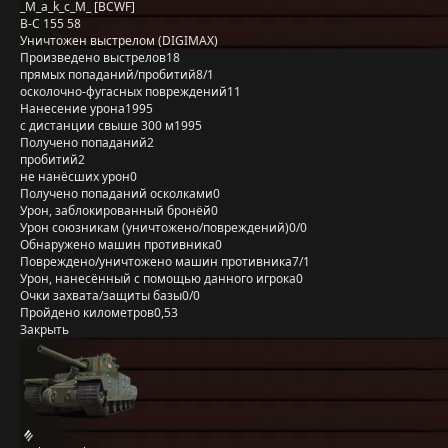
_M_a_k_c_M_ [BCWF]
B-C 155 58
Уничтожен выстрелом (DIGIMAX)
Произведено выстрелов
18
прямых попаданий/пробитий
8/1
осколочно-фугасных повреждений
11
Нанесение урона
1995
с дистанции свыше 300 м
1995
Получено попаданий
2
пробитий
2
не нанёсших урон
0
Получено попаданий осколками
0
Урон, заблокированный бронёй
0
Урон союзникам (уничтожено/повреждений)
0/0
Обнаружено машин противника
0
Повреждено/уничтожено машин противника
7/1
Урон, нанесённый с помощью данного игрока
0
Очки захвата/защиты базы
0/0
Пройдено километров
0,53
Закрыть