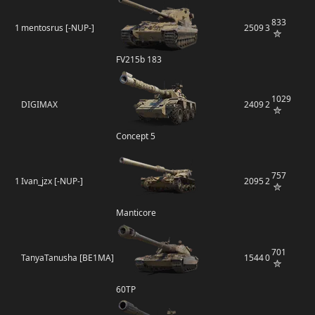
833
1
mentosrus [-NUP-]
2509
3
FV215b 183
1029
DIGIMAX
2409
2
Concept 5
757
1
Ivan_jzx [-NUP-]
2095
2
Manticore
701
TanyaTanusha [BE1MA]
1544
0
60TP