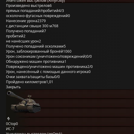
Уничтожен выстрелом (Amyrckiy)
Произведено выстрелов
6
прямых попаданий/пробитий
4/3
осколочно-фугасных повреждений
0
Нанесение урона
2379
с дистанции свыше 300 м
768
Получено попаданий
7
пробитий
2
не нанёсших урон
2
Получено попаданий осколками
5
Урон, заблокированный бронёй
1060
Урон союзникам (уничтожено/повреждений)
0/0
Обнаружено машин противника
1
Повреждено/уничтожено машин противника
2/0
Урон, нанесённый с помощью данного игрока
0
Очки захвата/защиты базы
0/0
Пройдено километров
1,01
Закрыть
0Ctop0
ИС-7
Уничтожен выстрелом (qpOmA)