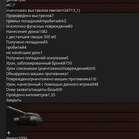
ИС-7
Уничтожен выстрелом (western34713_1)
Произведено выстрелов
7
прямых попаданий/пробитий
4/2
осколочно-фугасных повреждений
0
Нанесение урона
1082
с дистанции свыше 300 м
0
Получено попаданий
5
пробитий
4
не нанёсших урон
1
Получено попаданий осколками
0
Урон, заблокированный бронёй
750
Урон союзникам (уничтожено/повреждений)
0/0
Обнаружено машин противника
1
Повреждено/уничтожено машин противника
1/0
Урон, нанесённый с помощью данного игрока
948
Очки захвата/защиты базы
0/0
Пройдено километров
1,35
Закрыть
daosss2000