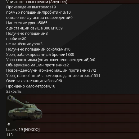
Уничтожен выстрелом (Amyrckiy)
Произведено выстрелов
19
прямых попаданий/пробитий
13/10
осколочно-фугасных повреждений
0
Нанесение урона
5065
с дистанции свыше 300 м
1059
Получено попаданий
8
пробитий
0
не нанёсших урон
3
Получено попаданий осколками
10
Урон, заблокированный бронёй
1830
Урон союзникам (уничтожено/повреждений)
0/0
Обнаружено машин противника
2
Повреждено/уничтожено машин противника
7/2
Урон, нанесённый с помощью данного игрока
1551
Очки захвата/защиты базы
0/0
Пройдено километров
4,16
Закрыть
baaska19 [HOXOO]
113