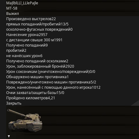
MaJlblLLl_LLlePaJle
MT-58
Выжил
Произведено выстрелов
22
прямых попаданий/пробитий
13/5
осколочно-фугасных повреждений
0
Нанесение урона
2957
с дистанции свыше 300 м
1991
Получено попаданий
9
пробитий
2
не нанёсших урон
6
Получено попаданий осколками
2
Урон, заблокированный бронёй
2920
Урон союзникам (уничтожено/повреждений)
0/0
Обнаружено машин противника
1
Повреждено/уничтожено машин противника
5/2
Урон, нанесённый с помощью данного игрока
1012
Очки захвата/защиты базы
15/0
Пройдено километров
4,21
Закрыть