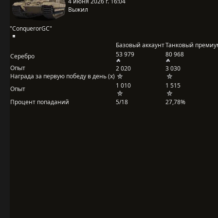
4 июня 2026 г. 16:04
Выжил
"ConquerorGC"
Базовый аккаунт
Танковый премиу
53 979
80 968
Серебро
Опыт
2 020
3 030
Награда за первую победу в день (x)
1 010
1 515
Опыт
Процент попаданий
5/18
27,78%