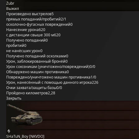
Żubr
Выжил
Произведено выстрелов
5
прямых попаданий/пробитий
2/1
осколочно-фугасных повреждений
0
Нанесение урона
620
с дистанции свыше 300 м
620
Получено попаданий
0
пробитий
0
не нанёсших урон
0
Получено попаданий осколками
0
Урон, заблокированный бронёй
0
Урон союзникам (уничтожено/повреждений)
0/0
Обнаружено машин противника
0
Повреждено/уничтожено машин противника
1/0
Урон, нанесённый с помощью данного игрока
226
Очки захвата/защиты базы
0/0
Пройдено километров
2,28
Закрыть
SHaTuN_Boy [NKVDO]