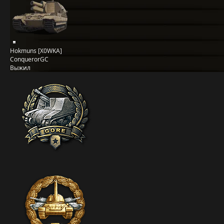
Hokmuns [X0WKA]
ConquerorGC
Выжил