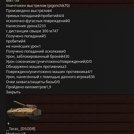
MBT-59
Уничтожен выстрелом (pigonchik70)
Произведено выстрелов
4
прямых попаданий/пробитий
4/4
осколочно-фугасных повреждений
0
Нанесение урона
3233
с дистанции свыше 300 м
747
Получено попаданий
5
пробитий
4
не нанёсших урон
1
Получено попаданий осколками
0
Урон, заблокированный бронёй
430
Урон союзникам (уничтожено/повреждений)
0/0
Обнаружено машин противника
3
Повреждено/уничтожено машин противника
4/1
Урон, нанесённый с помощью данного игрока
836
Очки захвата/защиты базы
0/0
Пройдено километров
1,9
Закрыть
__Taras_ [DSODR]
Merkava LP