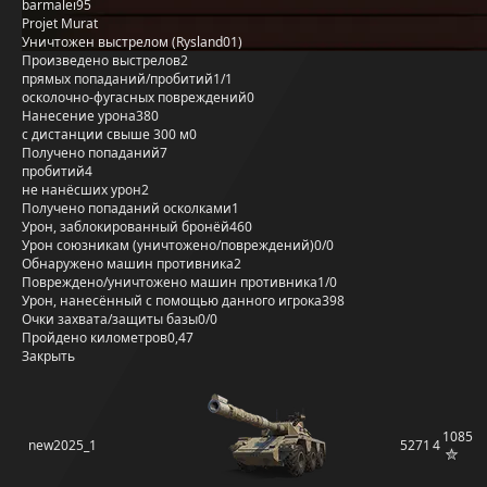
barmalei95
Projet Murat
Уничтожен выстрелом (Rysland01)
Произведено выстрелов
2
прямых попаданий/пробитий
1/1
осколочно-фугасных повреждений
0
Нанесение урона
380
с дистанции свыше 300 м
0
Получено попаданий
7
пробитий
4
не нанёсших урон
2
Получено попаданий осколками
1
Урон, заблокированный бронёй
460
Урон союзникам (уничтожено/повреждений)
0/0
Обнаружено машин противника
2
Повреждено/уничтожено машин противника
1/0
Урон, нанесённый с помощью данного игрока
398
Очки захвата/защиты базы
0/0
Пройдено километров
0,47
Закрыть
1085
new2025_1
5271
4