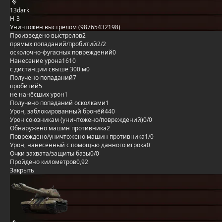
13dark
H-3
Уничтожен выстрелом (98765432198)
Произведено выстрелов
2
прямых попаданий/пробитий
2/2
осколочно-фугасных повреждений
0
Нанесение урона
1610
с дистанции свыше 300 м
0
Получено попаданий
7
пробитий
5
не нанёсших урон
1
Получено попаданий осколками
1
Урон, заблокированный бронёй
440
Урон союзникам (уничтожено/повреждений)
0/0
Обнаружено машин противника
2
Повреждено/уничтожено машин противника
1/0
Урон, нанесённый с помощью данного игрока
0
Очки захвата/защиты базы
0/0
Пройдено километров
0,92
Закрыть