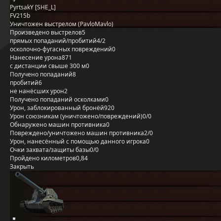
PyrtsakY [SHE_L]
FV215b
Уничтожен выстрелом (PavloMavlo)
Произведено выстрелов
5
прямых попаданий/пробитий
4/2
осколочно-фугасных повреждений
0
Нанесение урона
871
с дистанции свыше 300 м
0
Получено попаданий
8
пробитий
6
не нанёсших урон
2
Получено попаданий осколками
0
Урон, заблокированный бронёй
920
Урон союзникам (уничтожено/повреждений)
0/0
Обнаружено машин противника
0
Повреждено/уничтожено машин противника
2/0
Урон, нанесённый с помощью данного игрока
0
Очки захвата/защиты базы
0/0
Пройдено километров
0,84
Закрыть