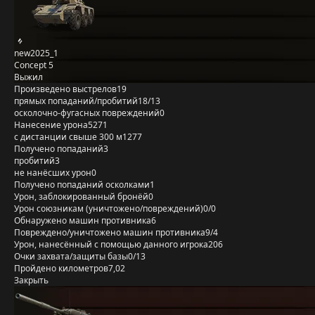
new2025_1
Concept 5
Выжил
Произведено выстрелов
19
прямых попаданий/пробитий
18/13
осколочно-фугасных повреждений
0
Нанесение урона
5271
с дистанции свыше 300 м
1277
Получено попаданий
3
пробитий
3
не нанёсших урон
0
Получено попаданий осколками
1
Урон, заблокированный бронёй
0
Урон союзникам (уничтожено/повреждений)
0/0
Обнаружено машин противника
6
Повреждено/уничтожено машин противника
9/4
Урон, нанесённый с помощью данного игрока
206
Очки захвата/защиты базы
0/13
Пройдено километров
7,02
Закрыть