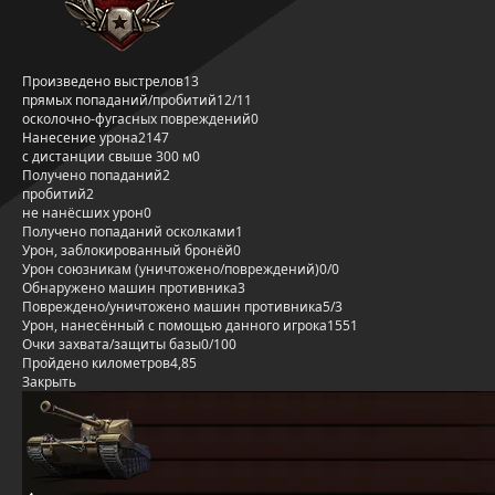
Произведено выстрелов
13
прямых попаданий/пробитий
12/11
осколочно-фугасных повреждений
0
Нанесение урона
2147
с дистанции свыше 300 м
0
Получено попаданий
2
пробитий
2
не нанёсших урон
0
Получено попаданий осколками
1
Урон, заблокированный бронёй
0
Урон союзникам (уничтожено/повреждений)
0/0
Обнаружено машин противника
3
Повреждено/уничтожено машин противника
5/3
Урон, нанесённый с помощью данного игрока
1551
Очки захвата/защиты базы
0/100
Пройдено километров
4,85
Закрыть