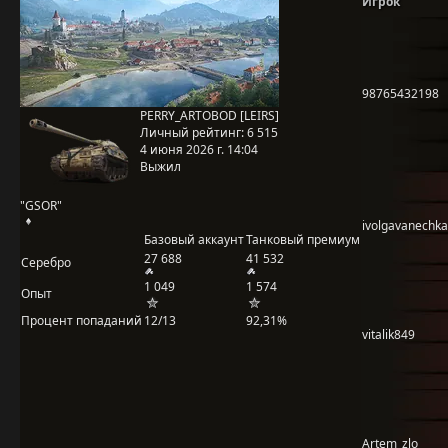
Игрок
98765432198
PERRY_ARTOBOD [LEIRS]
Личный рейтинг:
6 515
4 июня 2026 г. 14:04
Выжил
"GSOR"
ivolgavanechka
Базовый аккаунт
Танковый премиум
27 688
41 532
Серебро
1 049
1 574
Опыт
Процент попаданий
12/13
92,31%
vitalik849
Artem_zlo