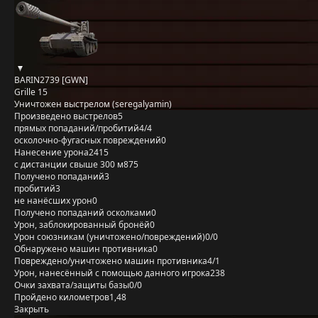
BARIN2739 [GWN]
Grille 15
Уничтожен выстрелом (seregalyamin)
Произведено выстрелов
5
прямых попаданий/пробитий
4/4
осколочно-фугасных повреждений
0
Нанесение урона
2415
с дистанции свыше 300 м
875
Получено попаданий
3
пробитий
3
не нанёсших урон
0
Получено попаданий осколками
0
Урон, заблокированный бронёй
0
Урон союзникам (уничтожено/повреждений)
0/0
Обнаружено машин противника
0
Повреждено/уничтожено машин противника
4/1
Урон, нанесённый с помощью данного игрока
238
Очки захвата/защиты базы
0/0
Пройдено километров
1,48
Закрыть