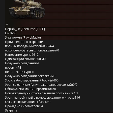
HepBbl_He_Tpenume [F-R-E]
LK-7605
Уничтожен (PavloMavlo)
Произведено выстрелов
5
прямых попаданий/пробитий
4/4
осколочно-фугасных повреждений
0
Нанесение урона
2612
с дистанции свыше 300 м
0
Получено попаданий
4
пробитий
3
не нанёсших урон
1
Получено попаданий осколками
0
Урон, заблокированный бронёй
400
Урон союзникам (уничтожено/повреждений)
0/0
Обнаружено машин противника
0
Повреждено/уничтожено машин противника
4/1
Урон, нанесённый с помощью данного игрока
116
Очки захвата/защиты базы
0/0
Пройдено километров
1,4
Закрыть