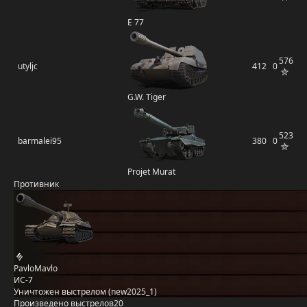
E 77
576
utyljc
412
0
G.W. Tiger
523
barmalei95
380
0
Projet Murat
Противник
PavloMavlo
ИС-7
Уничтожен выстрелом (new2025_1)
Произведено выстрелов
20