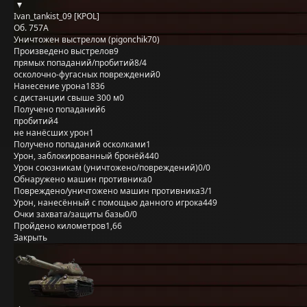
Ivan_tankist_09 [KPOL]
Об. 757А
Уничтожен выстрелом (pigonchik70)
Произведено выстрелов
9
прямых попаданий/пробитий
8/4
осколочно-фугасных повреждений
0
Нанесение урона
1836
с дистанции свыше 300 м
0
Получено попаданий
6
пробитий
4
не нанёсших урон
1
Получено попаданий осколками
1
Урон, заблокированный бронёй
440
Урон союзникам (уничтожено/повреждений)
0/0
Обнаружено машин противника
0
Повреждено/уничтожено машин противника
3/1
Урон, нанесённый с помощью данного игрока
449
Очки захвата/защиты базы
0/0
Пройдено километров
1,66
Закрыть