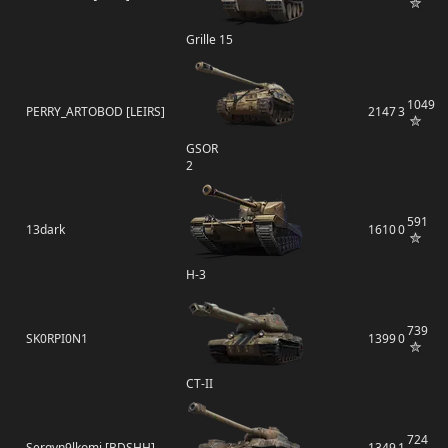
Grille 15
1049
PERRY_ARTOBOD [LEIRS]
2147
3
GSOR
2
591
13dark
1610
0
H-3
739
SK0RPI0N1
1399
0
СТ-II
724
Sergyn9lkomi [BDSHH]
1349
1