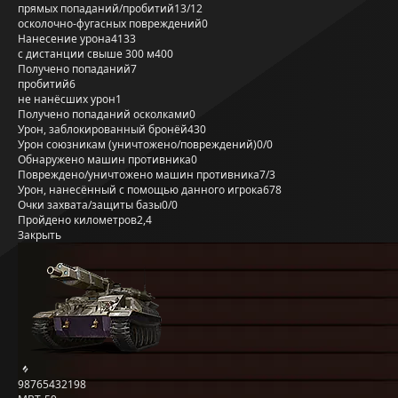
прямых попаданий/пробитий
13/12
осколочно-фугасных повреждений
0
Нанесение урона
4133
с дистанции свыше 300 м
400
Получено попаданий
7
пробитий
6
не нанёсших урон
1
Получено попаданий осколками
0
Урон, заблокированный бронёй
430
Урон союзникам (уничтожено/повреждений)
0/0
Обнаружено машин противника
0
Повреждено/уничтожено машин противника
7/3
Урон, нанесённый с помощью данного игрока
678
Очки захвата/защиты базы
0/0
Пройдено километров
2,4
Закрыть
98765432198