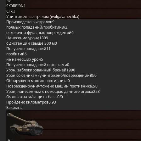
SK0RPI0N1
СТ-II
Уничтожен выстрелом (ivolgavanechka)
Произведено выстрелов
9
прямых попаданий/пробитий
8/3
осколочно-фугасных повреждений
0
Нанесение урона
1399
с дистанции свыше 300 м
0
Получено попаданий
11
пробитий
6
не нанёсших урон
5
Получено попаданий осколками
0
Урон, заблокированный бронёй
1990
Урон союзникам (уничтожено/повреждений)
0/0
Обнаружено машин противника
0
Повреждено/уничтожено машин противника
2/0
Урон, нанесённый с помощью данного игрока
228
Очки захвата/защиты базы
0/0
Пройдено километров
0,93
Закрыть