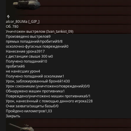
alcor_80UMa [_GIP_]
Об. 780
Уничтожен выстрелом (Ivan_tankist_09)
Произведено выстрелов
9
прямых попаданий/пробитий
9/8
осколочно-фугасных повреждений
0
Нанесение урона
3917
с дистанции свыше 300 м
0
Получено попаданий
10
пробитий
6
не нанёсших урон
4
Получено попаданий осколками
1
Урон, заблокированный бронёй
1430
Урон союзникам (уничтожено/повреждений)
0/0
Обнаружено машин противника
1
Повреждено/уничтожено машин противника
6/1
Урон, нанесённый с помощью данного игрока
228
Очки захвата/защиты базы
0/0
Пройдено километров
1,03
Закрыть