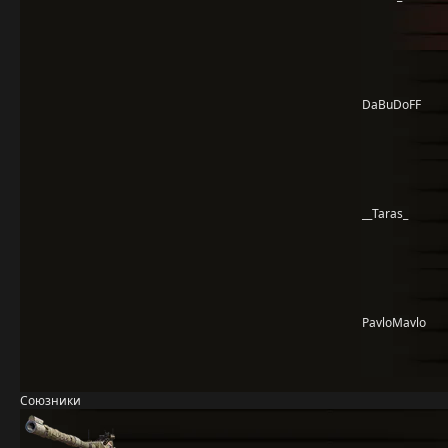
DaBuDoFF
__Taras_
PavloMavlo
Союзники