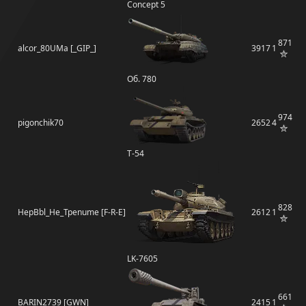
Concept 5
871
alcor_80UMa [_GIP_]
3917
1
Об. 780
974
pigonchik70
2652
4
Т-54
828
HepBbl_He_Tpenume [F-R-E]
2612
1
LK-7605
661
BARIN2739 [GWN]
2415
1