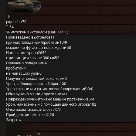
pigonchik70
Т-54
Уничтожен выстрелом (DaBuDoFF)
Произведено выстрелов
11
прямых попаданий/пробитий
10/9
осколочно-фугасных повреждений
0
Нанесение урона
2652
с дистанции свыше 300 м
452
Получено попаданий
4
пробитий
4
не нанёсших урон
0
Получено попаданий осколками
0
Урон, заблокированный бронёй
0
Урон союзникам (уничтожено/повреждений)
0/0
Обнаружено машин противника
1
Повреждено/уничтожено машин противника
6/4
Урон, нанесённый с помощью данного игрока
192
Очки захвата/защиты базы
0/0
Пройдено километров
2,26
Закрыть