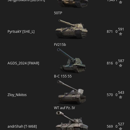
50TP
591
PyrtsakY [SHE_L]
871
0
FV215b
587
AGDS_2024 [FMAR]
816
0
B-C 155 55
543
Zloy_Nikitos
570
0
WT auf Pz. IV
527
andrShah [T-M68]
569
0