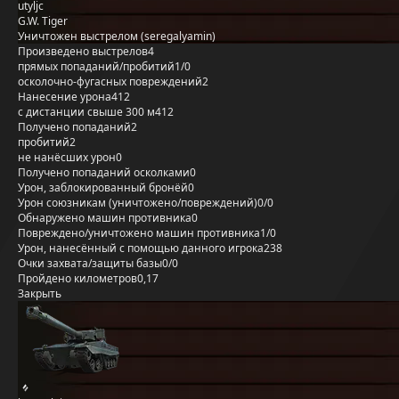
utyljc
G.W. Tiger
Уничтожен выстрелом (seregalyamin)
Произведено выстрелов
4
прямых попаданий/пробитий
1/0
осколочно-фугасных повреждений
2
Нанесение урона
412
с дистанции свыше 300 м
412
Получено попаданий
2
пробитий
2
не нанёсших урон
0
Получено попаданий осколками
0
Урон, заблокированный бронёй
0
Урон союзникам (уничтожено/повреждений)
0/0
Обнаружено машин противника
0
Повреждено/уничтожено машин противника
1/0
Урон, нанесённый с помощью данного игрока
238
Очки захвата/защиты базы
0/0
Пройдено километров
0,17
Закрыть