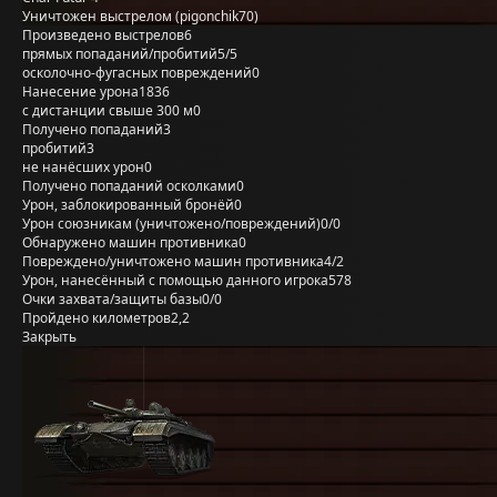
Уничтожен выстрелом (pigonchik70)
Произведено выстрелов
6
прямых попаданий/пробитий
5/5
осколочно-фугасных повреждений
0
Нанесение урона
1836
с дистанции свыше 300 м
0
Получено попаданий
3
пробитий
3
не нанёсших урон
0
Получено попаданий осколками
0
Урон, заблокированный бронёй
0
Урон союзникам (уничтожено/повреждений)
0/0
Обнаружено машин противника
0
Повреждено/уничтожено машин противника
4/2
Урон, нанесённый с помощью данного игрока
578
Очки захвата/защиты базы
0/0
Пройдено километров
2,2
Закрыть