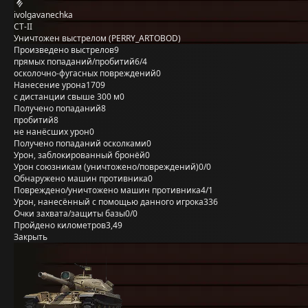
ivolgavanechka
СТ-II
Уничтожен выстрелом (PERRY_ARTOBOD)
Произведено выстрелов
9
прямых попаданий/пробитий
6/4
осколочно-фугасных повреждений
0
Нанесение урона
1709
с дистанции свыше 300 м
0
Получено попаданий
8
пробитий
8
не нанёсших урон
0
Получено попаданий осколками
0
Урон, заблокированный бронёй
0
Урон союзникам (уничтожено/повреждений)
0/0
Обнаружено машин противника
0
Повреждено/уничтожено машин противника
4/1
Урон, нанесённый с помощью данного игрока
336
Очки захвата/защиты базы
0/0
Пройдено километров
3,49
Закрыть