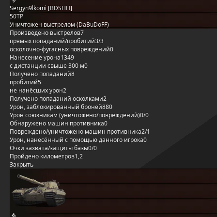
Sergyn9lkomi [BDSHH]
50TP
Уничтожен выстрелом (DaBuDoFF)
Произведено выстрелов
7
прямых попаданий/пробитий
3/3
осколочно-фугасных повреждений
0
Нанесение урона
1349
с дистанции свыше 300 м
0
Получено попаданий
8
пробитий
5
не нанёсших урон
2
Получено попаданий осколками
2
Урон, заблокированный бронёй
880
Урон союзникам (уничтожено/повреждений)
0/0
Обнаружено машин противника
0
Повреждено/уничтожено машин противника
2/1
Урон, нанесённый с помощью данного игрока
0
Очки захвата/защиты базы
0/0
Пройдено километров
1,2
Закрыть