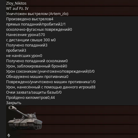
Zloy_Nikitos
WT auf Pz. IV
Уничтожен выстрелом (Artem_zlo)
Произведено выстрелов
4
прямых попаданий/пробитий
2/1
осколочно-фугасных повреждений
0
Нанесение урона
570
с дистанции свыше 300 м
0
Получено попаданий
3
пробитий
3
не нанёсших урон
0
Получено попаданий осколками
0
Урон, заблокированный бронёй
0
Урон союзникам (уничтожено/повреждений)
0/0
Обнаружено машин противника
0
Повреждено/уничтожено машин противника
1/0
Урон, нанесённый с помощью данного игрока
88
Очки захвата/защиты базы
0/0
Пройдено километров
0,44
Закрыть