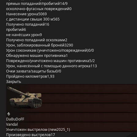
прямых попаданий/пробитий
14/9
осколочно-фугасных повреждений
0
Нанесение урона
5069
с дистанции свыше 300 м
565
Получено попаданий
16
пробитий
6
не нанёсших урон
9
Получено попаданий осколками
2
Урон, заблокированный бронёй
3290
Урон союзникам (уничтожено/повреждений)
0/0
Обнаружено машин противника
1
Повреждено/уничтожено машин противника
5/2
Урон, нанесённый с помощью данного игрока
113
Очки захвата/защиты базы
0/0
Пройдено километров
1,93
Закрыть
DaBuDoFF
Vandal
Уничтожен выстрелом (new2025_1)
Произведено выстрелов
17