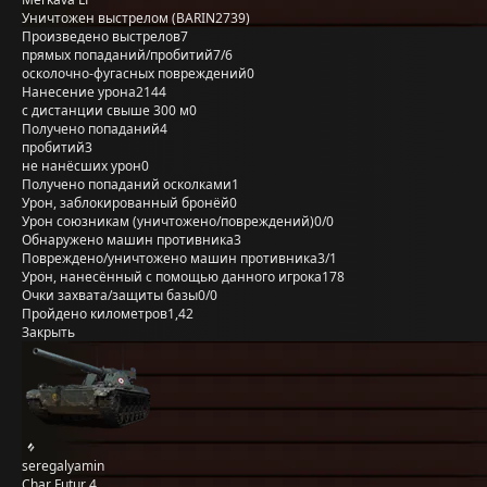
Уничтожен выстрелом (BARIN2739)
Произведено выстрелов
7
прямых попаданий/пробитий
7/6
осколочно-фугасных повреждений
0
Нанесение урона
2144
с дистанции свыше 300 м
0
Получено попаданий
4
пробитий
3
не нанёсших урон
0
Получено попаданий осколками
1
Урон, заблокированный бронёй
0
Урон союзникам (уничтожено/повреждений)
0/0
Обнаружено машин противника
3
Повреждено/уничтожено машин противника
3/1
Урон, нанесённый с помощью данного игрока
178
Очки захвата/защиты базы
0/0
Пройдено километров
1,42
Закрыть
seregalyamin
Char Futur 4