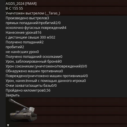
AGDS_2024 [FMAR]
B-C 155 55
Уничтожен выстрелом (__Taras_)
Произведено выстрелов
3
прямых попаданий/пробитий
2/0
осколочно-фугасных повреждений
4
Нанесение урона
816
с дистанции свыше 300 м
502
Получено попаданий
2
пробитий
2
не нанёсших урон
0
Получено попаданий осколками
0
Урон, заблокированный бронёй
0
Урон союзникам (уничтожено/повреждений)
0/0
Обнаружено машин противника
0
Повреждено/уничтожено машин противника
4/0
Урон, нанесённый с помощью данного игрока
0
Очки захвата/защиты базы
0/0
Пройдено километров
0,56
Закрыть