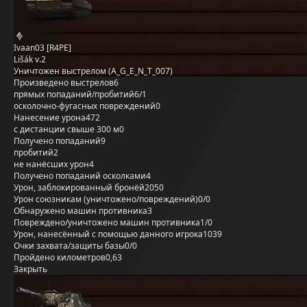
Ivaan03 [R4PE]
Lišák v.2
Уничтожен выстрелом (A_G_E_N_T_007)
Произведено выстрелов
6
прямых попаданий/пробитий
6/1
осколочно-фугасных повреждений
0
Нанесение урона
472
с дистанции свыше 300 м
0
Получено попаданий
9
пробитий
2
не нанёсших урон
4
Получено попаданий осколками
4
Урон, заблокированный бронёй
2050
Урон союзникам (уничтожено/повреждений)
0/0
Обнаружено машин противника
3
Повреждено/уничтожено машин противника
1/0
Урон, нанесённый с помощью данного игрока
1039
Очки захвата/защиты базы
0/0
Пройдено километров
0,63
Закрыть