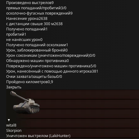
Произведено выстрелов
9
прямых попаданий/пробитий
3/0
осколочно-фугасных повреждений
9
Нанесение урона
2638
с дистанции свыше 300 м
2638
Получено попаданий
1
пробитий
1
не нанёсших урон
0
Получено попаданий осколками
1
Урон, заблокированный бронёй
0
Урон союзникам (уничтожено/повреждений)
0/0
Обнаружено машин противника
0
Повреждено/уничтожено машин противника
5/0
Урон, нанесённый с помощью данного игрока
381
Очки захвата/защиты базы
0/0
Пройдено километров
0,9
Закрыть
wital8
Skorpion
Уничтожен выстрелом (LakiHunter)