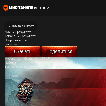
РЕПЛЕИ
← Назад к списку
Личный результат
Командный результат
Подробный отчёт
Раскатка
Скачать
Поделиться
Мурованка
-
Стандартный бой
Победа!
Вся техника противника уничтожена