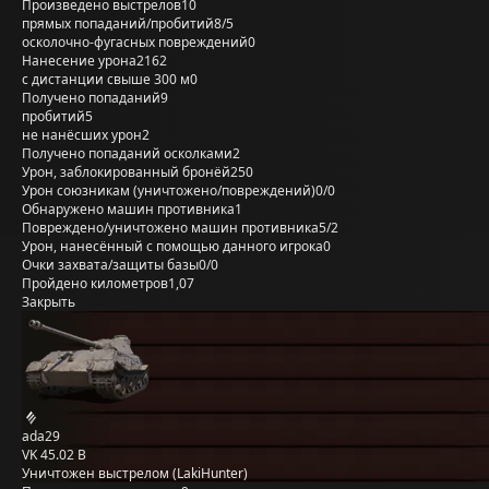
Произведено выстрелов
10
прямых попаданий/пробитий
8/5
осколочно-фугасных повреждений
0
Нанесение урона
2162
с дистанции свыше 300 м
0
Получено попаданий
9
пробитий
5
не нанёсших урон
2
Получено попаданий осколками
2
Урон, заблокированный бронёй
250
Урон союзникам (уничтожено/повреждений)
0/0
Обнаружено машин противника
1
Повреждено/уничтожено машин противника
5/2
Урон, нанесённый с помощью данного игрока
0
Очки захвата/защиты базы
0/0
Пройдено километров
1,07
Закрыть
ada29
VK 45.02 B
Уничтожен выстрелом (LakiHunter)