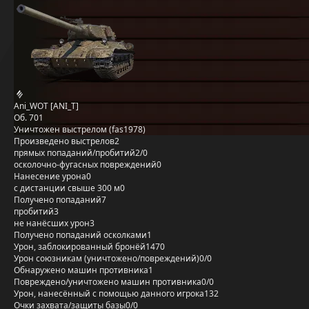
Ani_WOT [ANI_T]
Об. 701
Уничтожен выстрелом (fas1978)
Произведено выстрелов
2
прямых попаданий/пробитий
2/0
осколочно-фугасных повреждений
0
Нанесение урона
0
с дистанции свыше 300 м
0
Получено попаданий
7
пробитий
3
не нанёсших урон
3
Получено попаданий осколками
1
Урон, заблокированный бронёй
1470
Урон союзникам (уничтожено/повреждений)
0/0
Обнаружено машин противника
1
Повреждено/уничтожено машин противника
0/0
Урон, нанесённый с помощью данного игрока
132
Очки захвата/защиты базы
0/0