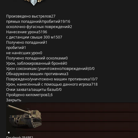
Произведено выстрелов
27
прямых попаданий/пробитий
19/16
осколочно-фугасных повреждений
2
Нанесение урона
5196
с дистанции свыше 300 м
1507
Получено попаданий
1
пробитий
1
не нанёсших урон
0
Получено попаданий осколками
0
Урон, заблокированный бронёй
0
Урон союзникам (уничтожено/повреждений)
0/0
Обнаружено машин противника
3
Повреждено/уничтожено машин противника
10/7
Урон, нанесённый с помощью данного игрока
718
Очки захвата/защиты базы
0/0
Пройдено километров
3,6
Закрыть
Deabrok [R4PE]