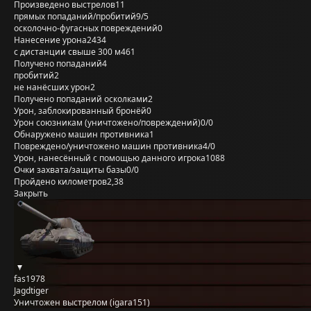
Произведено выстрелов
11
прямых попаданий/пробитий
9/5
осколочно-фугасных повреждений
0
Нанесение урона
2434
с дистанции свыше 300 м
461
Получено попаданий
4
пробитий
2
не нанёсших урон
2
Получено попаданий осколками
2
Урон, заблокированный бронёй
0
Урон союзникам (уничтожено/повреждений)
0/0
Обнаружено машин противника
1
Повреждено/уничтожено машин противника
4/0
Урон, нанесённый с помощью данного игрока
1088
Очки захвата/защиты базы
0/0
Пройдено километров
2,38
Закрыть
fas1978
Jagdtiger
Уничтожен выстрелом (igara151)