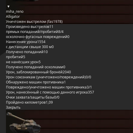
miha_reno
Alligator
Уничтожен выстрелом (fas1978)
Произведено выстрелов
11
прямых попаданий/пробитий
8/4
осколочно-фугасных повреждений
0
Нанесение урона
1554
с дистанции свыше 300 м
0
Получено попаданий
10
пробитий
5
не нанёсших урон
5
Получено попаданий осколками
0
Урон, заблокированный бронёй
2040
Урон союзникам (уничтожено/повреждений)
0/0
Обнаружено машин противника
1
Повреждено/уничтожено машин противника
3/1
Урон, нанесённый с помощью данного игрока
357
Очки захвата/защиты базы
0/0
Пройдено километров
1,09
Закрыть