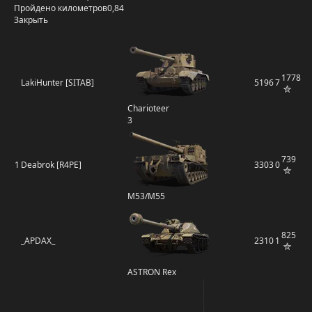
Пройдено километров
0,84
Закрыть
1778
LakiHunter [SITAB]
5196
7
Charioteer
3
739
1
Deabrok [R4PE]
3303
0
M53/M55
825
_APDAX_
2310
1
ASTRON Rex