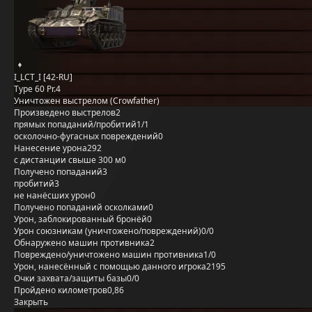
I_LCT_I [42-RU]
Type 60 Pr.4
Уничтожен выстрелом (Crowfather)
Произведено выстрелов
2
прямых попаданий/пробитий
1/1
осколочно-фугасных повреждений
0
Нанесение урона
292
с дистанции свыше 300 м
0
Получено попаданий
3
пробитий
3
не нанёсших урон
0
Получено попаданий осколками
0
Урон, заблокированный бронёй
0
Урон союзникам (уничтожено/повреждений)
0/0
Обнаружено машин противника
2
Повреждено/уничтожено машин противника
1/0
Урон, нанесённый с помощью данного игрока
2195
Очки захвата/защиты базы
0/0
Пройдено километров
0,86
Закрыть