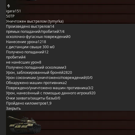
igara151
50TP
Уничтожен выстрелом (tymyrka)
Произведено выстрелов
14
прямых попаданий/пробитий
7/4
осколочно-фугасных повреждений
0
Нанесение урона
1218
с дистанции свыше 300 м
0
Получено попаданий
12
пробитий
4
не нанёсших урон
8
Получено попаданий осколками
3
Урон, заблокированный бронёй
2820
Урон союзникам (уничтожено/повреждений)
0/0
Обнаружено машин противника
2
Повреждено/уничтожено машин противника
3/2
Урон, нанесённый с помощью данного игрока
920
Очки захвата/защиты базы
0/0
Пройдено километров
1,9
Закрыть