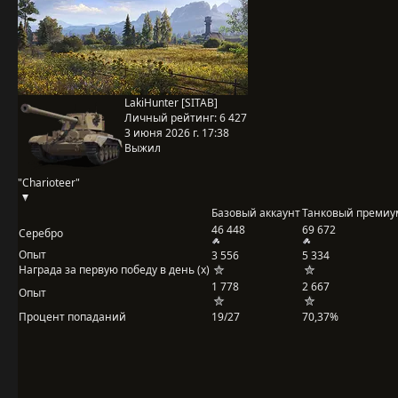
LakiHunter [SITAB]
Личный рейтинг:
6 427
3 июня 2026 г. 17:38
Выжил
"Charioteer"
Базовый аккаунт
Танковый премиу
46 448
69 672
Серебро
Опыт
3 556
5 334
Награда за первую победу в день (x)
1 778
2 667
Опыт
Процент попаданий
19/27
70,37%