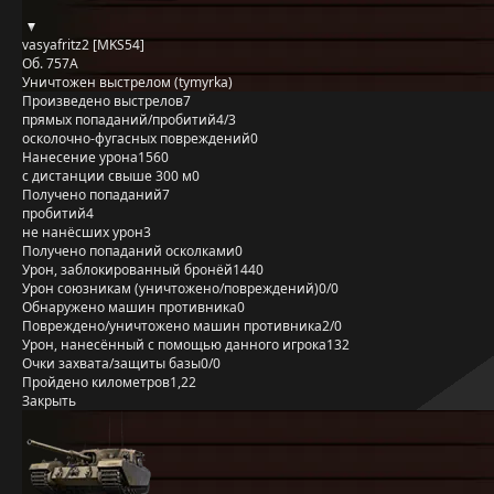
vasyafritz2 [MKS54]
Об. 757А
Уничтожен выстрелом (tymyrka)
Произведено выстрелов
7
прямых попаданий/пробитий
4/3
осколочно-фугасных повреждений
0
Нанесение урона
1560
с дистанции свыше 300 м
0
Получено попаданий
7
пробитий
4
не нанёсших урон
3
Получено попаданий осколками
0
Урон, заблокированный бронёй
1440
Урон союзникам (уничтожено/повреждений)
0/0
Обнаружено машин противника
0
Повреждено/уничтожено машин противника
2/0
Урон, нанесённый с помощью данного игрока
132
Очки захвата/защиты базы
0/0
Пройдено километров
1,22
Закрыть