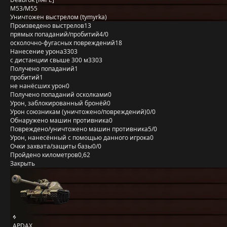
M53/M55
Уничтожен выстрелом (tymyrka)
Произведено выстрелов
13
прямых попаданий/пробитий
4/0
осколочно-фугасных повреждений
18
Нанесение урона
3303
с дистанции свыше 300 м
3303
Получено попаданий
1
пробитий
1
не нанёсших урон
0
Получено попаданий осколками
0
Урон, заблокированный бронёй
0
Урон союзникам (уничтожено/повреждений)
0/0
Обнаружено машин противника
0
Повреждено/уничтожено машин противника
5/0
Урон, нанесённый с помощью данного игрока
0
Очки захвата/защиты базы
0/0
Пройдено километров
0,62
Закрыть
_APDAX_