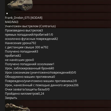
Frank_Drebin_075 [KODAR]
M40/M43
Уничтожен выстрелом (Contrarius)
Произведено выстрелов
3
прямых попаданий/пробитий
1/0
осколочно-фугасных повреждений
2
Нанесение урона
792
с дистанции свыше 300 м
792
Получено попаданий
3
пробитий
2
не нанёсших урон
0
Получено попаданий осколками
1
Урон, заблокированный бронёй
0
Урон союзникам (уничтожено/повреждений)
0/0
Обнаружено машин противника
0
Повреждено/уничтожено машин противника
2/0
Урон, нанесённый с помощью данного игрока
206
Очки захвата/защиты базы
0/0
Пройдено километров
0,24
Закрыть