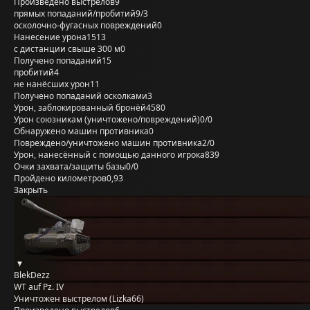
Произведено выстрелов
9
прямых попаданий/пробитий
9/3
осколочно-фугасных повреждений
0
Нанесение урона
1513
с дистанции свыше 300 м
0
Получено попаданий
15
пробитий
4
не нанёсших урон
11
Получено попаданий осколками
3
Урон, заблокированный бронёй
4580
Урон союзникам (уничтожено/повреждений)
0/0
Обнаружено машин противника
0
Повреждено/уничтожено машин противника
2/0
Урон, нанесённый с помощью данного игрока
839
Очки захвата/защиты базы
0/0
Пройдено километров
0,93
Закрыть
BlekDezz
WT auf Pz. IV
Уничтожен выстрелом (Lizka66)