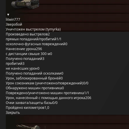
litwin777
Зверобой
Уничтожен выстрелом (tymyrka)
Произведено выстрелов
2
прямых попаданий/пробитий
1/1
осколочно-фугасных повреждений
0
Нанесение урона
296
с дистанции свыше 300 м
0
Получено попаданий
3
пробитий
3
не нанёсших урон
0
Получено попаданий осколками
0
Урон, заблокированный бронёй
0
Урон союзникам (уничтожено/повреждений)
0/0
Обнаружено машин противника
0
Повреждено/уничтожено машин противника
1/1
Урон, нанесённый с помощью данного игрока
206
Очки захвата/защиты базы
0/0
Пройдено километров
1,0
Закрыть