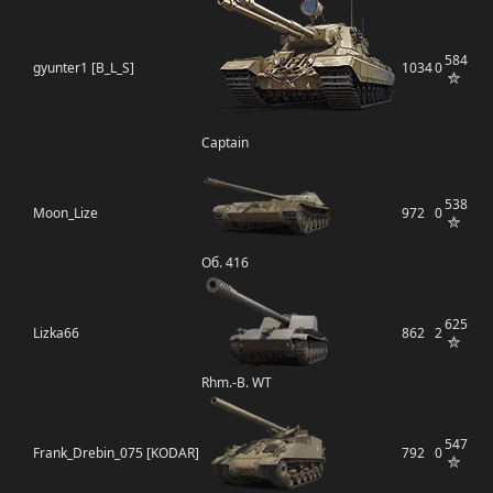
584
gyunter1 [B_L_S]
1034
0
Captain
538
Moon_Lize
972
0
Об. 416
625
Lizka66
862
2
Rhm.-B. WT
547
Frank_Drebin_075 [KODAR]
792
0