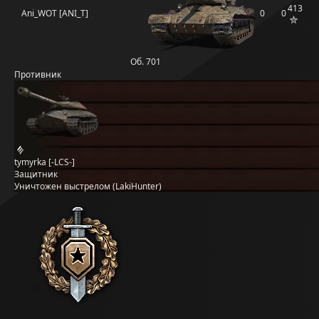
413
Ani_WOT [ANI_T]
0
0
Об. 701
Противник
tymyrka [-LCS-]
Защитник
Уничтожен выстрелом (LakiHunter)