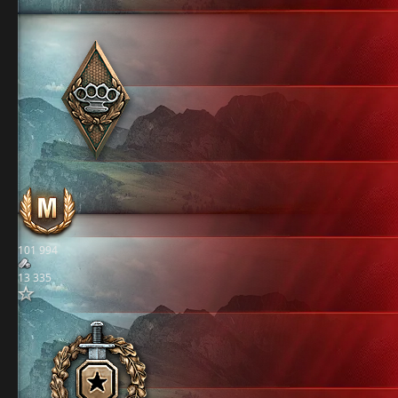
101 994
13 335