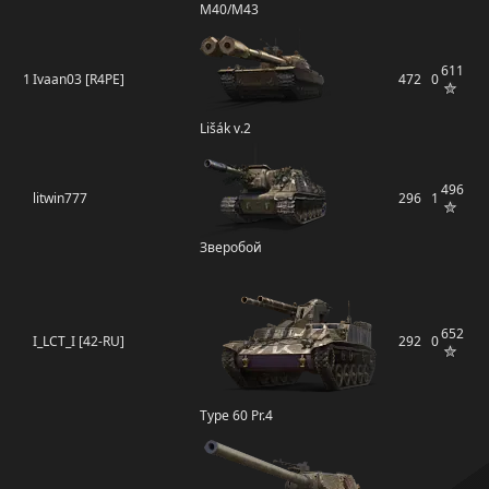
M40/M43
611
1
Ivaan03 [R4PE]
472
0
Lišák v.2
496
litwin777
296
1
Зверобой
652
I_LCT_I [42-RU]
292
0
Type 60 Pr.4