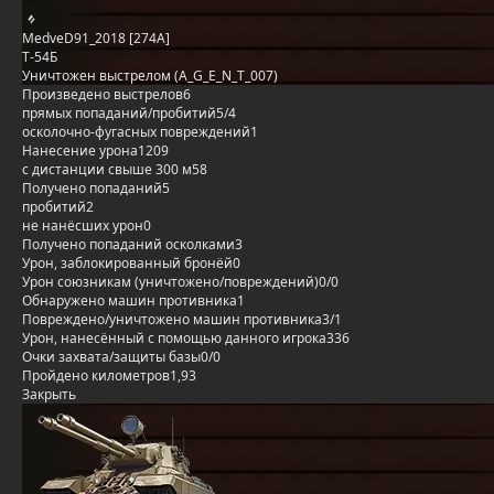
MedveD91_2018 [274A]
Т-54Б
Уничтожен выстрелом (A_G_E_N_T_007)
Произведено выстрелов
6
прямых попаданий/пробитий
5/4
осколочно-фугасных повреждений
1
Нанесение урона
1209
с дистанции свыше 300 м
58
Получено попаданий
5
пробитий
2
не нанёсших урон
0
Получено попаданий осколками
3
Урон, заблокированный бронёй
0
Урон союзникам (уничтожено/повреждений)
0/0
Обнаружено машин противника
1
Повреждено/уничтожено машин противника
3/1
Урон, нанесённый с помощью данного игрока
336
Очки захвата/защиты базы
0/0
Пройдено километров
1,93
Закрыть