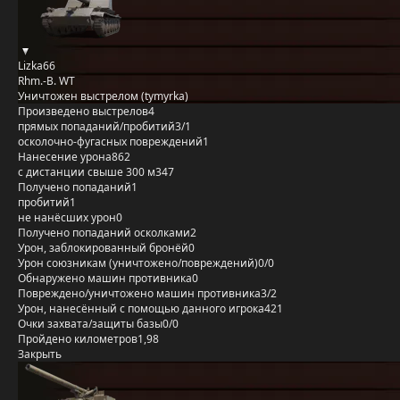
Lizka66
Rhm.-B. WT
Уничтожен выстрелом (tymyrka)
Произведено выстрелов
4
прямых попаданий/пробитий
3/1
осколочно-фугасных повреждений
1
Нанесение урона
862
с дистанции свыше 300 м
347
Получено попаданий
1
пробитий
1
не нанёсших урон
0
Получено попаданий осколками
2
Урон, заблокированный бронёй
0
Урон союзникам (уничтожено/повреждений)
0/0
Обнаружено машин противника
0
Повреждено/уничтожено машин противника
3/2
Урон, нанесённый с помощью данного игрока
421
Очки захвата/защиты базы
0/0
Пройдено километров
1,98
Закрыть