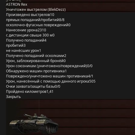
ASTRON Rex
Уничтожен выстрелом (BlekDezz)
Произведено выстрелов
10
прямых попаданий/пробитий
8/8
осколочно-фугасных повреждений
0
Нанесение урона
2310
с дистанции свыше 300 м
0
Получено попаданий
4
пробитий
3
не нанёсших урон
1
Получено попаданий осколками
2
Урон, заблокированный бронёй
0
Урон союзникам (уничтожено/повреждений)
0/0
Обнаружено машин противника
1
Повреждено/уничтожено машин противника
4/1
Урон, нанесённый с помощью данного игрока
505
Очки захвата/защиты базы
0/0
Пройдено километров
1,41
Закрыть