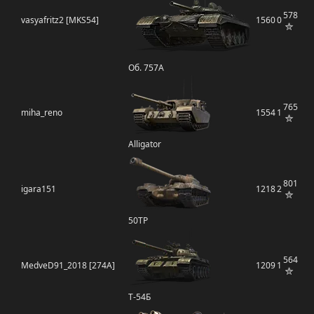
578
vasyafritz2 [MKS54]
1560
0
Об. 757А
765
miha_reno
1554
1
Alligator
801
igara151
1218
2
50TP
564
MedveD91_2018 [274A]
1209
1
Т-54Б