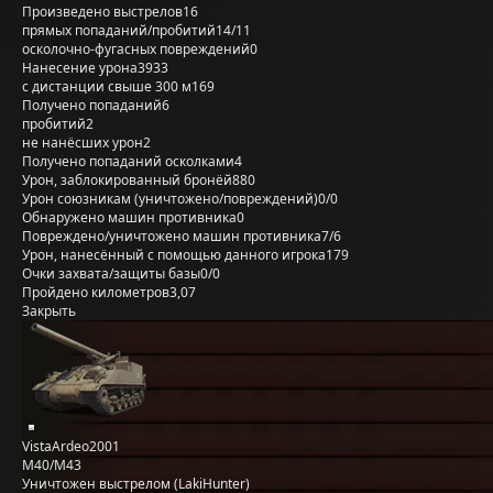
Произведено выстрелов
16
прямых попаданий/пробитий
14/11
осколочно-фугасных повреждений
0
Нанесение урона
3933
с дистанции свыше 300 м
169
Получено попаданий
6
пробитий
2
не нанёсших урон
2
Получено попаданий осколками
4
Урон, заблокированный бронёй
880
Урон союзникам (уничтожено/повреждений)
0/0
Обнаружено машин противника
0
Повреждено/уничтожено машин противника
7/6
Урон, нанесённый с помощью данного игрока
179
Очки захвата/защиты базы
0/0
Пройдено километров
3,07
Закрыть
VistaArdeo2001
M40/M43
Уничтожен выстрелом (LakiHunter)