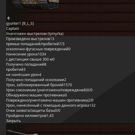
gyunter1 [B_L_S]
Captain
Уничтожен выстрелом (tymyrka)
Произведено выстрелов
13
прямых попаданий/пробитий
7/3
осколочно-фугасных повреждений
0
Нанесение урона
1034
с дистанции свыше 300 м
0
Получено попаданий
8
пробитий
3
не нанёсших урон
4
Получено попаданий осколками
2
Урон, заблокированный бронёй
1570
Урон союзникам (уничтожено/повреждений)
0/0
Обнаружено машин противника
0
Повреждено/уничтожено машин противника
2/0
Урон, нанесённый с помощью данного игрока
132
Очки захвата/защиты базы
0/0
Пройдено километров
1,43
Закрыть