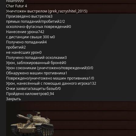
nixan9999
Char Futur 4
Уничтожен выстрелом (grek_razryshitel_2015)
Произведено выстрелов
3
прямых попаданий/пробитий
2/2
осколочно-фугасных повреждений
0
Нанесение урона
742
с дистанции свыше 300 м
0
Получено попаданий
4
пробитий
2
не нанёсших урон
0
Получено попаданий осколками
3
Урон, заблокированный бронёй
0
Урон союзникам (уничтожено/повреждений)
0/0
Обнаружено машин противника
1
Повреждено/уничтожено машин противника
1/0
Урон, нанесённый с помощью данного игрока
132
Очки захвата/защиты базы
0/0
Пройдено километров
0,94
Закрыть