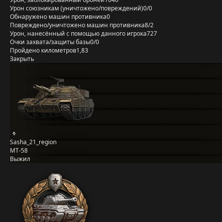
Урон союзникам (уничтожено/повреждений)
0/0
Обнаружено машин противника
0
Повреждено/уничтожено машин противника
8/2
Урон, нанесённый с помощью данного игрока
727
Очки захвата/защиты базы
0/0
Пройдено километров
1,83
Закрыть
Sasha_21_region
MT-58
Выжил