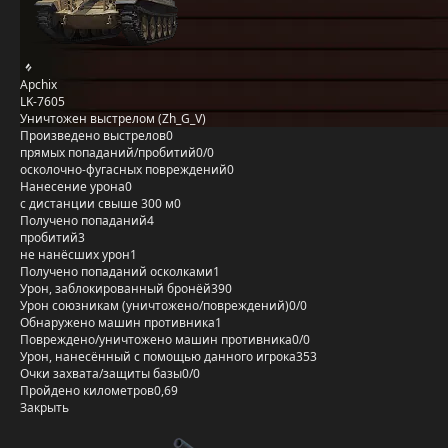
Apchix
LK-7605
Уничтожен выстрелом (Zh_G_V)
Произведено выстрелов
0
прямых попаданий/пробитий
0/0
осколочно-фугасных повреждений
0
Нанесение урона
0
с дистанции свыше 300 м
0
Получено попаданий
4
пробитий
3
не нанёсших урон
1
Получено попаданий осколками
1
Урон, заблокированный бронёй
390
Урон союзникам (уничтожено/повреждений)
0/0
Обнаружено машин противника
1
Повреждено/уничтожено машин противника
0/0
Урон, нанесённый с помощью данного игрока
353
Очки захвата/защиты базы
0/0
Пройдено километров
0,69
Закрыть