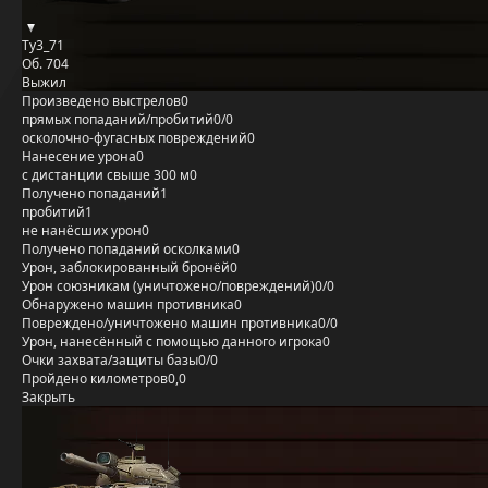
Ty3_71
Об. 704
Выжил
Произведено выстрелов
0
прямых попаданий/пробитий
0/0
осколочно-фугасных повреждений
0
Нанесение урона
0
с дистанции свыше 300 м
0
Получено попаданий
1
пробитий
1
не нанёсших урон
0
Получено попаданий осколками
0
Урон, заблокированный бронёй
0
Урон союзникам (уничтожено/повреждений)
0/0
Обнаружено машин противника
0
Повреждено/уничтожено машин противника
0/0
Урон, нанесённый с помощью данного игрока
0
Очки захвата/защиты базы
0/0
Пройдено километров
0,0
Закрыть