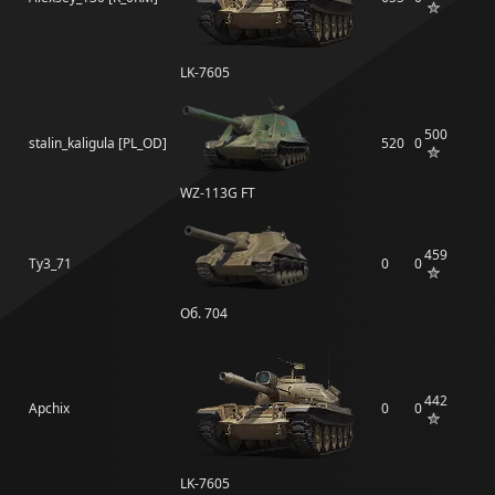
LK-7605
500
stalin_kaligula [PL_OD]
520
0
WZ-113G FT
459
Ty3_71
0
0
Об. 704
442
Apchix
0
0
LK-7605