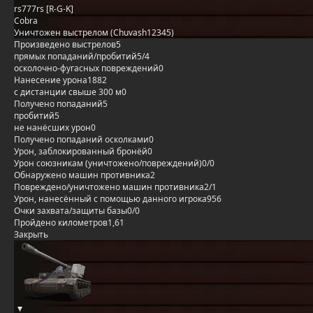
rs777rs [R-G-K]
Cobra
Уничтожен выстрелом (Chuvash12345)
Произведено выстрелов
5
прямых попаданий/пробитий
5/4
осколочно-фугасных повреждений
0
Нанесение урона
1882
с дистанции свыше 300 м
0
Получено попаданий
5
пробитий
5
не нанёсших урон
0
Получено попаданий осколками
0
Урон, заблокированный бронёй
0
Урон союзникам (уничтожено/повреждений)
0/0
Обнаружено машин противника
2
Повреждено/уничтожено машин противника
2/1
Урон, нанесённый с помощью данного игрока
956
Очки захвата/защиты базы
0/0
Пройдено километров
1,61
Закрыть