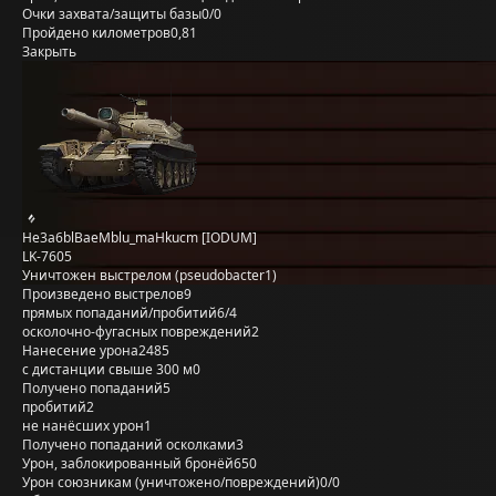
Очки захвата/защиты базы
0/0
Пройдено километров
0,81
Закрыть
He3a6blBaeMblu_maHkucm [IODUM]
LK-7605
Уничтожен выстрелом (pseudobacter1)
Произведено выстрелов
9
прямых попаданий/пробитий
6/4
осколочно-фугасных повреждений
2
Нанесение урона
2485
с дистанции свыше 300 м
0
Получено попаданий
5
пробитий
2
не нанёсших урон
1
Получено попаданий осколками
3
Урон, заблокированный бронёй
650
Урон союзникам (уничтожено/повреждений)
0/0