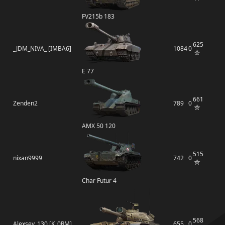
FV215b 183
625
_JDM_NIVA_ [IMBA6]
1084
0
E 77
661
Zenden2
789
0
AMX 50 120
515
nixan9999
742
0
Char Futur 4
568
Alexsey_130 [K_0RM]
655
0