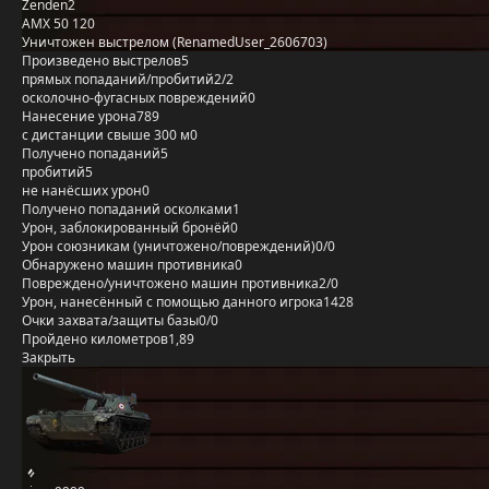
Zenden2
AMX 50 120
Уничтожен выстрелом (RenamedUser_2606703)
Произведено выстрелов
5
прямых попаданий/пробитий
2/2
осколочно-фугасных повреждений
0
Нанесение урона
789
с дистанции свыше 300 м
0
Получено попаданий
5
пробитий
5
не нанёсших урон
0
Получено попаданий осколками
1
Урон, заблокированный бронёй
0
Урон союзникам (уничтожено/повреждений)
0/0
Обнаружено машин противника
0
Повреждено/уничтожено машин противника
2/0
Урон, нанесённый с помощью данного игрока
1428
Очки захвата/защиты базы
0/0
Пройдено километров
1,89
Закрыть