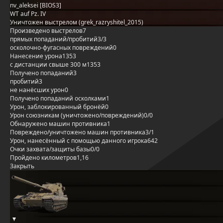
nv_aleksei [BIOS3]
WT auf Pz. IV
Уничтожен выстрелом (grek_razryshitel_2015)
Произведено выстрелов
7
прямых попаданий/пробитий
3/3
осколочно-фугасных повреждений
0
Нанесение урона
1353
с дистанции свыше 300 м
1353
Получено попаданий
3
пробитий
3
не нанёсших урон
0
Получено попаданий осколками
1
Урон, заблокированный бронёй
0
Урон союзникам (уничтожено/повреждений)
0/0
Обнаружено машин противника
1
Повреждено/уничтожено машин противника
3/1
Урон, нанесённый с помощью данного игрока
642
Очки захвата/защиты базы
0/0
Пройдено километров
1,16
Закрыть