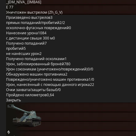
_JDM_NIVA_ [IMBA6]
E 77
Уничтожен выстрелом (Zh_G_V)
Произведено выстрелов
3
прямых попаданий/пробитий
2/2
осколочно-фугасных повреждений
0
Нанесение урона
1084
с дистанции свыше 300 м
0
Получено попаданий
7
пробитий
5
не нанёсших урон
2
Получено попаданий осколками
1
Урон, заблокированный бронёй
780
Урон союзникам (уничтожено/повреждений)
0/0
Обнаружено машин противника
2
Повреждено/уничтожено машин противника
1/0
Урон, нанесённый с помощью данного игрока
22
Очки захвата/защиты базы
0/0
Пройдено километров
0,64
Закрыть