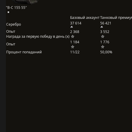
"B-C 155 55"
Базовый аккаунт
Танковый премиу
37 614
56 421
Серебро
Опыт
2 368
3 552
Награда за первую победу в день (x)
1 184
1 776
Опыт
Процент попаданий
11/22
50,00%