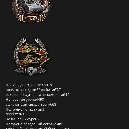
Произведено выстрелов
18
прямых попаданий/пробитий
7/2
осколочно-фугасных повреждений
15
Нанесение урона
4498
с дистанции свыше 300 м
668
Получено попаданий
3
пробитий
1
не нанёсших урон
2
Получено попаданий осколками
0
Урон, заблокированный бронёй
1040