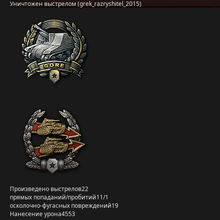
Уничтожен выстрелом (grek_razryshitel_2015)
Произведено выстрелов
22
прямых попаданий/пробитий
11/1
осколочно-фугасных повреждений
19
Нанесение урона
4553