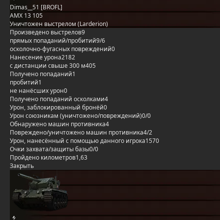
Dimas__51 [BROFL]
AMX 13 105
Уничтожен выстрелом (Larderion)
Произведено выстрелов
9
прямых попаданий/пробитий
9/6
осколочно-фугасных повреждений
0
Нанесение урона
2182
с дистанции свыше 300 м
405
Получено попаданий
1
пробитий
1
не нанёсших урон
0
Получено попаданий осколками
4
Урон, заблокированный бронёй
0
Урон союзникам (уничтожено/повреждений)
0/0
Обнаружено машин противника
4
Повреждено/уничтожено машин противника
4/2
Урон, нанесённый с помощью данного игрока
1570
Очки захвата/защиты базы
0/0
Пройдено километров
1,63
Закрыть