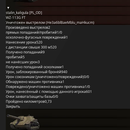
stalin_kaligula [PL_OD]
WZ-113G FT
Уничтожен выстрелом (He3a6blBaeMblu_maHkucm)
Произведено выстрелов
2
прямых попаданий/пробитий
1/0
осколочно-фугасных повреждений
1
Нанесение урона
520
с дистанции свыше 300 м
520
Получено попаданий
9
пробитий
5
не нанёсших урон
3
Получено попаданий осколками
1
Урон, заблокированный бронёй
940
Урон союзникам (уничтожено/повреждений)
0/0
Обнаружено машин противника
1
Повреждено/уничтожено машин противника
1/0
Урон, нанесённый с помощью данного игрока
601
Очки захвата/защиты базы
0/0
Пройдено километров
0,73
Закрыть