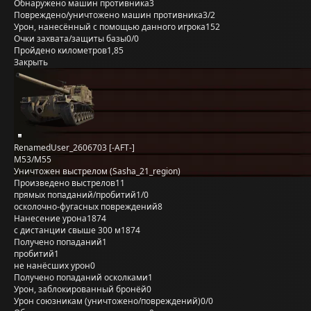
Обнаружено машин противника
3
Повреждено/уничтожено машин противника
3/2
Урон, нанесённый с помощью данного игрока
152
Очки захвата/защиты базы
0/0
Пройдено километров
1,85
Закрыть
RenamedUser_2606703 [-AFT-]
M53/M55
Уничтожен выстрелом (Sasha_21_region)
Произведено выстрелов
11
прямых попаданий/пробитий
1/0
осколочно-фугасных повреждений
8
Нанесение урона
1874
с дистанции свыше 300 м
1874
Получено попаданий
1
пробитий
1
не нанёсших урон
0
Получено попаданий осколками
1
Урон, заблокированный бронёй
0
Урон союзникам (уничтожено/повреждений)
0/0