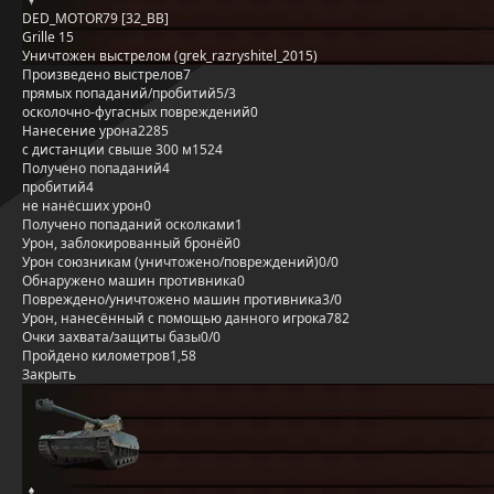
DED_MOTOR79 [32_BB]
Grille 15
Уничтожен выстрелом (grek_razryshitel_2015)
Произведено выстрелов
7
прямых попаданий/пробитий
5/3
осколочно-фугасных повреждений
0
Нанесение урона
2285
с дистанции свыше 300 м
1524
Получено попаданий
4
пробитий
4
не нанёсших урон
0
Получено попаданий осколками
1
Урон, заблокированный бронёй
0
Урон союзникам (уничтожено/повреждений)
0/0
Обнаружено машин противника
0
Повреждено/уничтожено машин противника
3/0
Урон, нанесённый с помощью данного игрока
782
Очки захвата/защиты базы
0/0
Пройдено километров
1,58
Закрыть