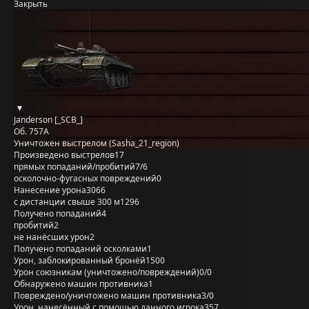
Закрыть
Janderson [_SCB_]
Об. 757А
Уничтожен выстрелом (Sasha_21_region)
Произведено выстрелов
17
прямых попаданий/пробитий
7/6
осколочно-фугасных повреждений
0
Нанесение урона
3066
с дистанции свыше 300 м
1296
Получено попаданий
4
пробитий
2
не нанёсших урон
2
Получено попаданий осколками
1
Урон, заблокированный бронёй
1500
Урон союзникам (уничтожено/повреждений)
0/0
Обнаружено машин противника
1
Повреждено/уничтожено машин противника
3/0
Урон, нанесённый с помощью данного игрока
357