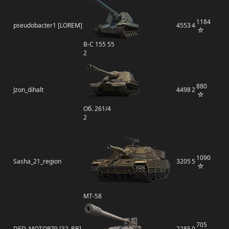
1184
pseudobacter1 [LOREM]
4553
4
B-C 155 55
2
880
Jzon_dihalt
4498
2
Об. 261/4
2
1090
Sasha_21_region
3205
5
MT-58
705
DED_MOTOR79 [32_BB]
2285
0