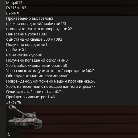
Mega017
FV215b 183
Выжил
Произведено выстрелов
3
прямых попаданий/пробитий
2/0
осколочно-фугасных повреждений
2
Нанесение урона
1092
с дистанции свыше 300 м
1092
Получено попаданий
1
пробитий
1
не нанёсших урон
0
Получено попаданий осколками
0
Урон, заблокированный бронёй
0
Урон союзникам (уничтожено/повреждений)
0/0
Обнаружено машин противника
0
Повреждено/уничтожено машин противника
2/0
Урон, нанесённый с помощью данного игрока
77
Очки захвата/защиты базы
0/0
Пройдено километров
1,46
Закрыть