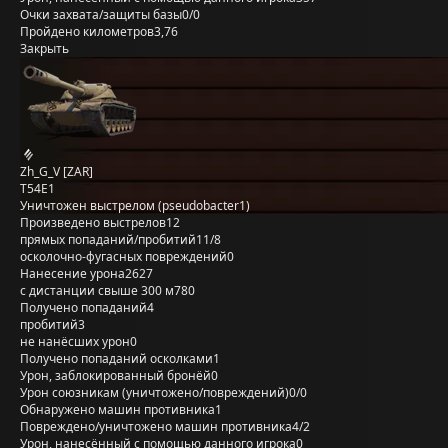
Очки захвата/защиты базы
0/0
Пройдено километров
3,76
Закрыть
Zh_G_V [ZAR]
T54E1
Уничтожен выстрелом (pseudobacter1)
Произведено выстрелов
12
прямых попаданий/пробитий
11/8
осколочно-фугасных повреждений
0
Нанесение урона
2627
с дистанции свыше 300 м
780
Получено попаданий
4
пробитий
3
не нанёсших урон
0
Получено попаданий осколками
1
Урон, заблокированный бронёй
0
Урон союзникам (уничтожено/повреждений)
0/0
Обнаружено машин противника
1
Повреждено/уничтожено машин противника
4/2
Урон, нанесённый с помощью данного игрока
0