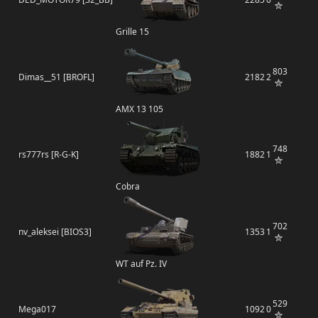
Grille 15
803
Dimas__51 [BROFL]
2182
2
AMX 13 105
748
rs777rs [R-G-K]
1882
1
Cobra
702
nv_aleksei [BIOS3]
1353
1
WT auf Pz. IV
529
Mega017
1092
0