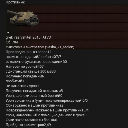
Противник
grek_razryshitel_2015 [ATVD]
Об. 704
Уничтожен выстрелом (Sasha_21_region)
Произведено выстрелов
12
прямых попаданий/пробитий
7/7
осколочно-фугасных повреждений
0
Нанесение урона
3407
с дистанции свыше 300 м
830
Получено попаданий
6
пробитий
1
не нанёсших урон
1
Получено попаданий осколками
5
Урон, заблокированный бронёй
0
Урон союзникам (уничтожено/повреждений)
0/0
Обнаружено машин противника
2
Повреждено/уничтожено машин противника
5/4
Урон, нанесённый с помощью данного игрока
0
Очки захвата/защиты базы
0/0
Пройдено километров
2,49