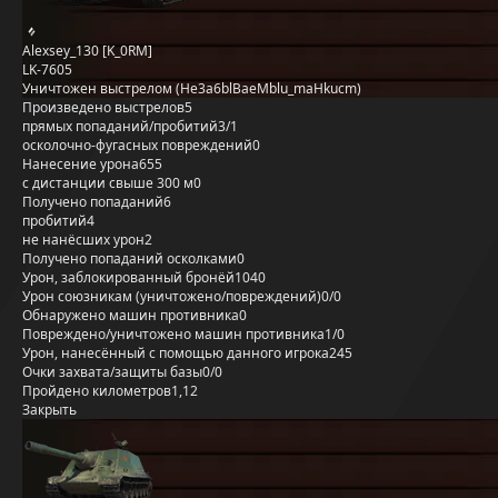
Alexsey_130 [K_0RM]
LK-7605
Уничтожен выстрелом (He3a6blBaeMblu_maHkucm)
Произведено выстрелов
5
прямых попаданий/пробитий
3/1
осколочно-фугасных повреждений
0
Нанесение урона
655
с дистанции свыше 300 м
0
Получено попаданий
6
пробитий
4
не нанёсших урон
2
Получено попаданий осколками
0
Урон, заблокированный бронёй
1040
Урон союзникам (уничтожено/повреждений)
0/0
Обнаружено машин противника
0
Повреждено/уничтожено машин противника
1/0
Урон, нанесённый с помощью данного игрока
245
Очки захвата/защиты базы
0/0
Пройдено километров
1,12
Закрыть