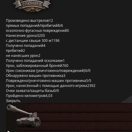
Произведено выстрелов
12
прямых попаданий/пробитий
8/6
осколочно-фугасных повреждений
0
Нанесение урона
3205
с дистанции свыше 300 м
1196
Получено попаданий
4
пробитий
2
не нанёсших урон
2
Получено попаданий осколками
1
Урон, заблокированный бронёй
760
Урон союзникам (уничтожено/повреждений)
0/0
Обнаружено машин противника
3
Повреждено/уничтожено машин противника
5/5
Урон, нанесённый с помощью данного игрока
2392
Очки захвата/защиты базы
0/0
Пройдено километров
4,03
Закрыть