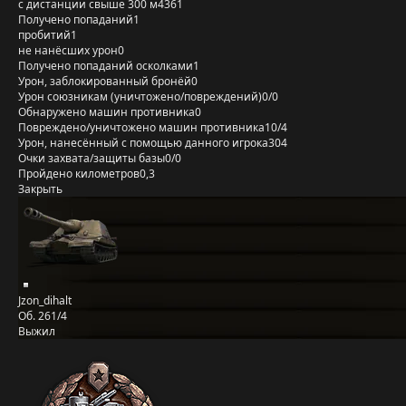
с дистанции свыше 300 м
4361
Получено попаданий
1
пробитий
1
не нанёсших урон
0
Получено попаданий осколками
1
Урон, заблокированный бронёй
0
Урон союзникам (уничтожено/повреждений)
0/0
Обнаружено машин противника
0
Повреждено/уничтожено машин противника
10/4
Урон, нанесённый с помощью данного игрока
304
Очки захвата/защиты базы
0/0
Пройдено километров
0,3
Закрыть
Jzon_dihalt
Об. 261/4
Выжил