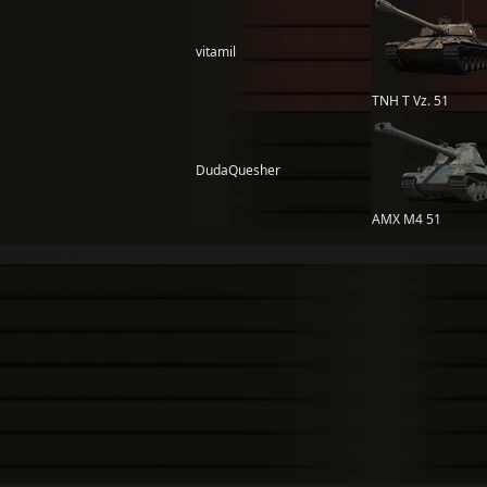
vitamil
TNH T Vz. 51
DudaQuesher
AMX M4 51