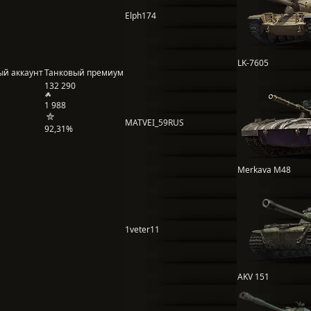
Elph174
LK-7605
ый аккаунт
Танковый премиум
132 290
1 988
MATVEI_59RUS
92,31%
Merkava М48
1veter11
AKV 151