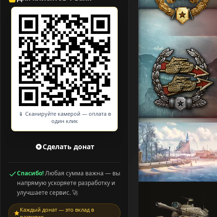
📱 Сканируйте камерой — оплата в
один клик
Сделать донат
Спасибо!
Любая сумма важна — вы
напрямую ускоряете разработку и
улучшаете сервис. 🚀
Каждый донат — это вклад в
развитие