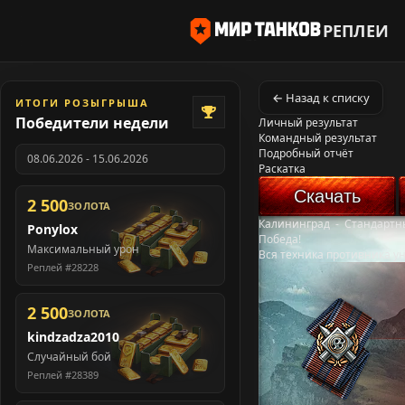
РЕПЛЕИ
← Назад к списку
ИТОГИ РОЗЫГРЫША
Победители недели
Личный результат
Командный результат
Подробный отчёт
08.06.2026 - 15.06.2026
Раскатка
Скачать
2 500
ЗОЛОТА
Калининград
-
Стандартн
Ponylox
Победа!
Максимальный урон
Вся техника противника у
Реплей #28228
2 500
ЗОЛОТА
kindzadza2010
Случайный бой
Реплей #28389