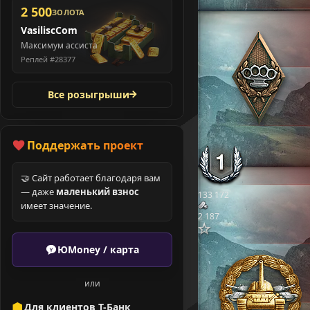
2 500
ЗОЛОТА
VasiliscCom
Максимум ассиста
Реплей #28377
Все розыгрыши
Поддержать проект
🤝 Сайт работает благодаря вам
— даже
маленький взнос
133 172
имеет значение.
2 187
ЮMoney / карта
или
Для клиентов Т-Банк