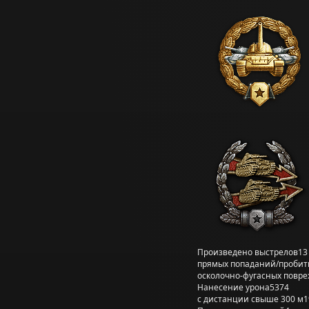
Произведено выстрелов
13
прямых попаданий/пробит
осколочно-фугасных повр
Нанесение урона
5374
с дистанции свыше 300 м
1