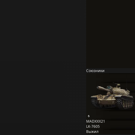
Союзники
MADXXX21
LK-7605
Выжил