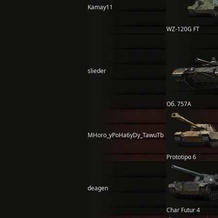
Kamay11
WZ-120G FT
slieder
Об. 757А
MHoro_yPoHa6yDy_TawuTb
Prototipo 6
deagen
Char Futur 4