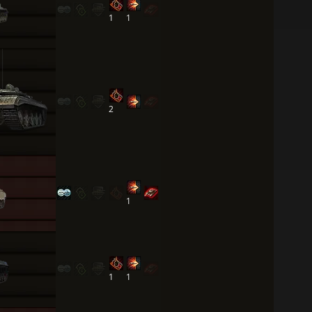
1
1
2
1
1
1