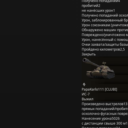
Получено попаданий
4
пробитий
2
не нанёсших урон
1
Получено попаданий оско
Урон, заблокированный б
Урон союзникам (уничтож
Обнаружено машин проти
Повреждено/уничтожено 
Урон, нанесённый с помощ
Очки захвата/защиты базы
Пройдено километров
2,5
Закрыть
PapaKarlo111 [CLUBI]
ИС-7
Выжил
Произведено выстрелов
13
прямых попаданий/пробит
осколочно-фугасных повр
Нанесение урона
5026
с дистанции свыше 300 м
1