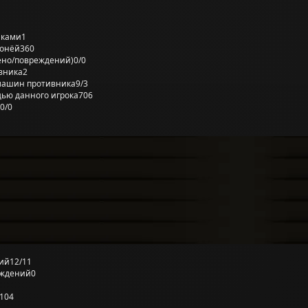
лками
1
ронёй
360
ено/повреждений)
0/0
вника
2
машин противника
9/3
ью данного игрока
706
0/0
ий
12/11
еждений
0
104