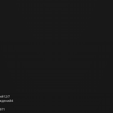
ий
12/7
еждений
4
971