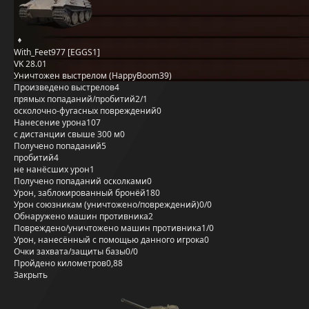
With_Feet977 [EGGS1]
VK 28.01
Уничтожен выстрелом (HappyBoom39)
Произведено выстрелов
4
прямых попаданий/пробитий
2/1
осколочно-фугасных повреждений
0
Нанесение урона
107
с дистанции свыше 300 м
0
Получено попаданий
5
пробитий
4
не нанёсших урон
1
Получено попаданий осколками
0
Урон, заблокированный бронёй
180
Урон союзникам (уничтожено/повреждений)
0/0
Обнаружено машин противника
2
Повреждено/уничтожено машин противника
1/0
Урон, нанесённый с помощью данного игрока
0
Очки захвата/защиты базы
0/0
Пройдено километров
0,88
Закрыть