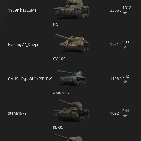
1312
1979nik [2C3M]
3365
3
ИС
908
Evgeniy77_Dnepr
1941
5
СУ-100
842
CAH9l_CypoBbIu [SP_DV]
1198
0
AMX 13 75
644
stena1979
1092
1
КВ-85