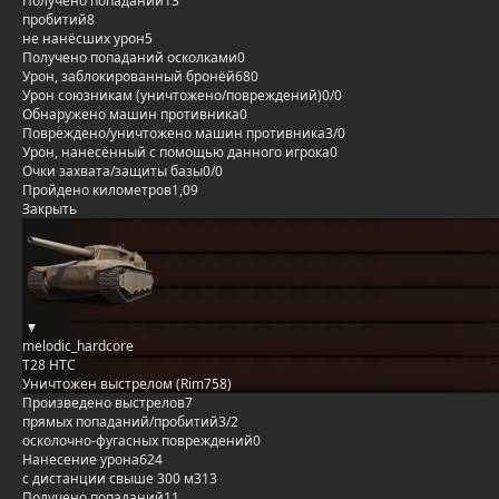
Получено попаданий
13
пробитий
8
не нанёсших урон
5
Получено попаданий осколками
0
Урон, заблокированный бронёй
680
Урон союзникам (уничтожено/повреждений)
0/0
Обнаружено машин противника
0
Повреждено/уничтожено машин противника
3/0
Урон, нанесённый с помощью данного игрока
0
Очки захвата/защиты базы
0/0
Пройдено километров
1,09
Закрыть
melodic_hardcore
T28 HTC
Уничтожен выстрелом (Rim758)
Произведено выстрелов
7
прямых попаданий/пробитий
3/2
осколочно-фугасных повреждений
0
Нанесение урона
624
с дистанции свыше 300 м
313
Получено попаданий
11