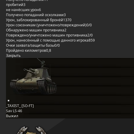
пробитий
3
не нанёсших урон
6
Получено попаданий осколками
3
Урон, заблокированный бронёй
1370
Урон союзникам (уничтожено/повреждений)
0/0
Обнаружено машин противника
2
Повреждено/уничтожено машин противника
2/0
Урон, нанесённый с помощью данного игрока
859
Очки захвата/защиты базы
0/0
Пройдено километров
0,8
Закрыть
_TAXIST_ [SO-FT]
Sav LS-46
Выжил