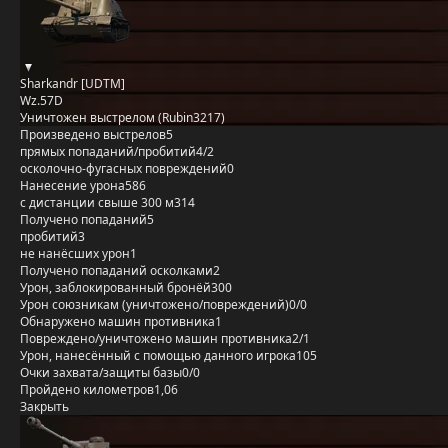
Sharkandr [UDTM]
Wz.57D
Уничтожен выстрелом (Rubin3217)
Произведено выстрелов
5
прямых попаданий/пробитий
4/2
осколочно-фугасных повреждений
0
Нанесение урона
586
с дистанции свыше 300 м
314
Получено попаданий
5
пробитий
3
не нанёсших урон
1
Получено попаданий осколками
2
Урон, заблокированный бронёй
300
Урон союзникам (уничтожено/повреждений)
0/0
Обнаружено машин противника
1
Повреждено/уничтожено машин противника
2/1
Урон, нанесённый с помощью данного игрока
105
Очки захвата/защиты базы
0/0
Пройдено километров
1,06
Закрыть