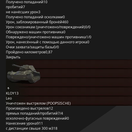
Получено попаданий
10
пробитий
7
не нанёсших урон
3
Получено попаданий осколками
0
Урон, заблокированный бронёй
460
Урон союзникам (уничтожено/повреждений)
0/0
Обнаружено машин противника
0
Повреждено/уничтожено машин противника
1/0
Урон, нанесённый с помощью данного игрока
0
Очки захвата/защиты базы
0/0
Пройдено километров
0,87
Закрыть
KLOY13
Leo
Уничтожен выстрелом (POOPSISCHE)
Произведено выстрелов
12
прямых попаданий/пробитий
7/4
осколочно-фугасных повреждений
0
Нанесение урона
911
с дистанции свыше 300 м
318