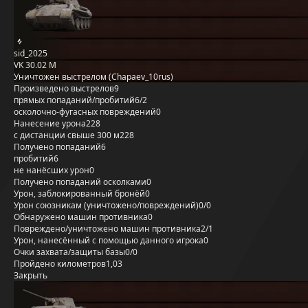
sid_2025
VK 30.02 M
Уничтожен выстрелом (Chapaev_10rus)
Произведено выстрелов
9
прямых попаданий/пробитий
6/2
осколочно-фугасных повреждений
0
Нанесение урона
228
с дистанции свыше 300 м
228
Получено попаданий
6
пробитий
6
не нанёсших урон
0
Получено попаданий осколками
0
Урон, заблокированный бронёй
0
Урон союзникам (уничтожено/повреждений)
0/0
Обнаружено машин противника
0
Повреждено/уничтожено машин противника
2/1
Урон, нанесённый с помощью данного игрока
0
Очки захвата/защиты базы
0/0
Пройдено километров
1,03
Закрыть