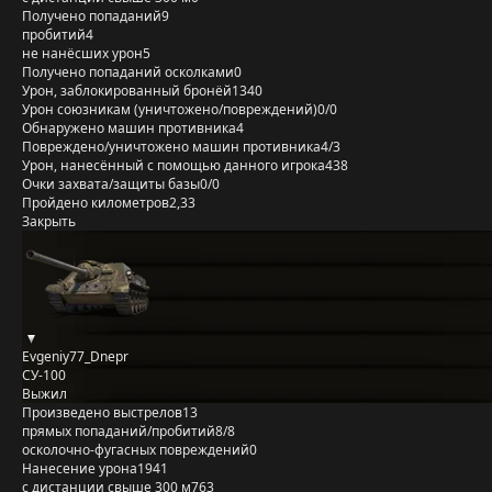
Получено попаданий
9
пробитий
4
не нанёсших урон
5
Получено попаданий осколками
0
Урон, заблокированный бронёй
1340
Урон союзникам (уничтожено/повреждений)
0/0
Обнаружено машин противника
4
Повреждено/уничтожено машин противника
4/3
Урон, нанесённый с помощью данного игрока
438
Очки захвата/защиты базы
0/0
Пройдено километров
2,33
Закрыть
Evgeniy77_Dnepr
СУ-100
Выжил
Произведено выстрелов
13
прямых попаданий/пробитий
8/8
осколочно-фугасных повреждений
0
Нанесение урона
1941
с дистанции свыше 300 м
763