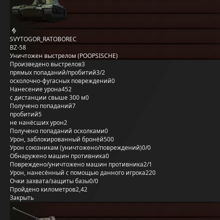
SVYTOGOR_RATOBOREC
BZ-58
Уничтожен выстрелом (POOPSISCHE)
Произведено выстрелов
3
прямых попаданий/пробитий
3/2
осколочно-фугасных повреждений
0
Нанесение урона
452
с дистанции свыше 300 м
0
Получено попаданий
7
пробитий
5
не нанёсших урон
2
Получено попаданий осколками
0
Урон, заблокированный бронёй
500
Урон союзникам (уничтожено/повреждений)
0/0
Обнаружено машин противника
0
Повреждено/уничтожено машин противника
2/1
Урон, нанесённый с помощью данного игрока
220
Очки захвата/защиты базы
0/0
Пройдено километров
2,42
Закрыть