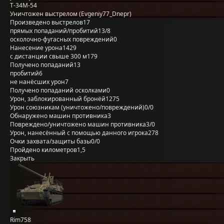
Т-34М-54
Уничтожен выстрелом (Evgeniy77_Dnepr)
Произведено выстрелов
17
прямых попаданий/пробитий
13/8
осколочно-фугасных повреждений
0
Нанесение урона
1429
с дистанции свыше 300 м
179
Получено попаданий
13
пробитий
6
не нанёсших урон
7
Получено попаданий осколками
0
Урон, заблокированный бронёй
1275
Урон союзникам (уничтожено/повреждений)
0/0
Обнаружено машин противника
3
Повреждено/уничтожено машин противника
3/0
Урон, нанесённый с помощью данного игрока
278
Очки захвата/защиты базы
0/0
Пройдено километров
1,5
Закрыть
Rim758