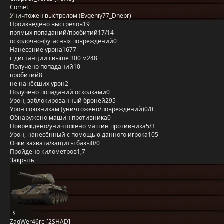
Comet
Уничтожен выстрелом (Evgeniy77_Dnepr)
Произведено выстрелов
19
прямых попаданий/пробитий
17/14
осколочно-фугасных повреждений
0
Нанесение урона
1677
с дистанции свыше 300 м
248
Получено попаданий
10
пробитий
8
не нанёсших урон
2
Получено попаданий осколками
0
Урон, заблокированный бронёй
295
Урон союзникам (уничтожено/повреждений)
0/0
Обнаружено машин противника
0
Повреждено/уничтожено машин противника
5/3
Урон, нанесённый с помощью данного игрока
105
Очки захвата/защиты базы
0/0
Пройдено километров
1,7
Закрыть
ZaqWer46re [2SHAD]