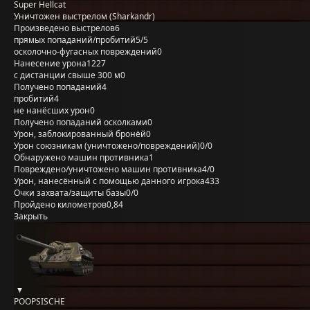
Super Hellcat
Уничтожен выстрелом (Sharkandr)
Произведено выстрелов
6
прямых попаданий/пробитий
5/5
осколочно-фугасных повреждений
0
Нанесение урона
1227
с дистанции свыше 300 м
0
Получено попаданий
4
пробитий
4
не нанёсших урон
0
Получено попаданий осколками
0
Урон, заблокированный бронёй
0
Урон союзникам (уничтожено/повреждений)
0/0
Обнаружено машин противника
1
Повреждено/уничтожено машин противника
4/0
Урон, нанесённый с помощью данного игрока
433
Очки захвата/защиты базы
0/0
Пройдено километров
0,84
Закрыть
POOPSISCHE