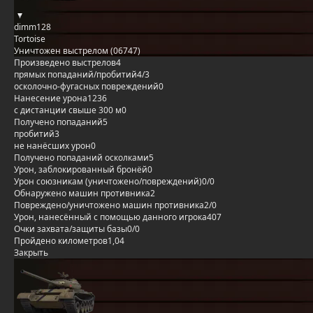
dimm128
Tortoise
Уничтожен выстрелом (06747)
Произведено выстрелов
4
прямых попаданий/пробитий
4/3
осколочно-фугасных повреждений
0
Нанесение урона
1236
с дистанции свыше 300 м
0
Получено попаданий
5
пробитий
3
не нанёсших урон
0
Получено попаданий осколками
5
Урон, заблокированный бронёй
0
Урон союзникам (уничтожено/повреждений)
0/0
Обнаружено машин противника
2
Повреждено/уничтожено машин противника
2/0
Урон, нанесённый с помощью данного игрока
407
Очки захвата/защиты базы
0/0
Пройдено километров
1,04
Закрыть