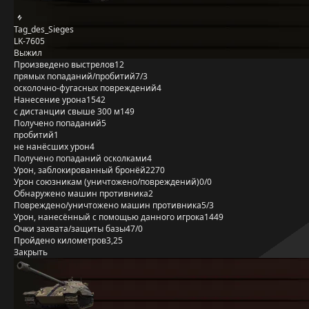
Tag_des_Sieges
LK-7605
Выжил
Произведено выстрелов
12
прямых попаданий/пробитий
7/3
осколочно-фугасных повреждений
4
Нанесение урона
1542
с дистанции свыше 300 м
149
Получено попаданий
5
пробитий
1
не нанёсших урон
4
Получено попаданий осколками
4
Урон, заблокированный бронёй
2270
Урон союзникам (уничтожено/повреждений)
0/0
Обнаружено машин противника
2
Повреждено/уничтожено машин противника
5/3
Урон, нанесённый с помощью данного игрока
1449
Очки захвата/защиты базы
47/0
Пройдено километров
3,25
Закрыть