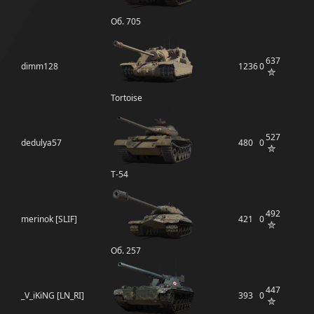
Об. 705
637
dimm128
1236
0
Tortoise
527
dedulya57
480
0
Т-54
492
merinok [SLIF]
421
0
Об. 257
447
_V_iKiNG [LN_RI]
393
0