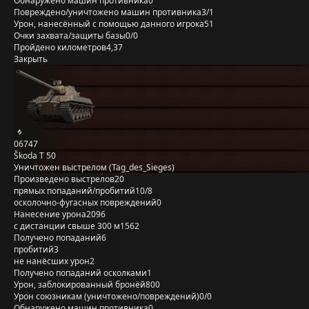
Обнаружено машин противника
0
Повреждено/уничтожено машин противника
3/1
Урон, нанесённый с помощью данного игрока
51
Очки захвата/защиты базы
0/0
Пройдено километров
4,37
Закрыть
06747
Škoda T 50
Уничтожен выстрелом (Tag_des_Sieges)
Произведено выстрелов
20
прямых попаданий/пробитий
10/8
осколочно-фугасных повреждений
0
Нанесение урона
2096
с дистанции свыше 300 м
1562
Получено попаданий
6
пробитий
3
не нанёсших урон
2
Получено попаданий осколками
1
Урон, заблокированный бронёй
800
Урон союзникам (уничтожено/повреждений)
0/0
Обнаружено машин противника
0