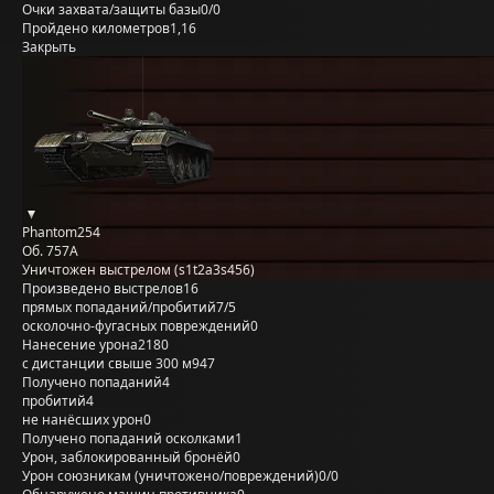
Очки захвата/защиты базы
0/0
Пройдено километров
1,16
Закрыть
Phantom254
Об. 757А
Уничтожен выстрелом (s1t2a3s456)
Произведено выстрелов
16
прямых попаданий/пробитий
7/5
осколочно-фугасных повреждений
0
Нанесение урона
2180
с дистанции свыше 300 м
947
Получено попаданий
4
пробитий
4
не нанёсших урон
0
Получено попаданий осколками
1
Урон, заблокированный бронёй
0
Урон союзникам (уничтожено/повреждений)
0/0