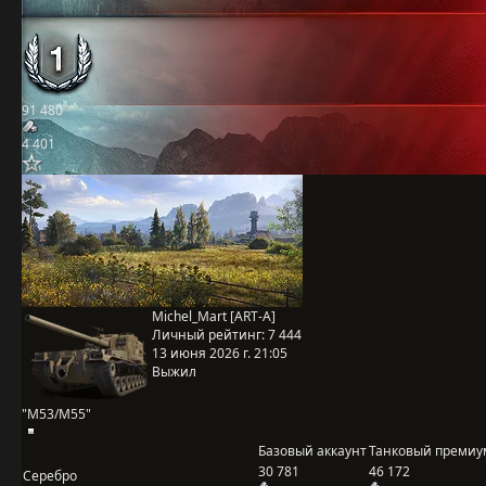
91 480
4 401
Michel_Mart [ART-A]
Личный рейтинг:
7 444
13 июня 2026 г. 21:05
Выжил
"M53/M55"
Базовый аккаунт
Танковый премиу
30 781
46 172
Серебро