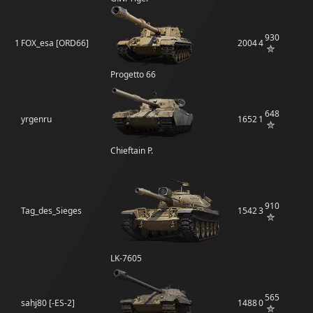
930
1
FOX_esa [ORD66]
2004
4
Progetto 66
648
yrgenru
1652
1
Chieftain P.
910
Tag_des_Sieges
1542
3
LK-7605
565
sahj80 [-ES-2]
1488
0