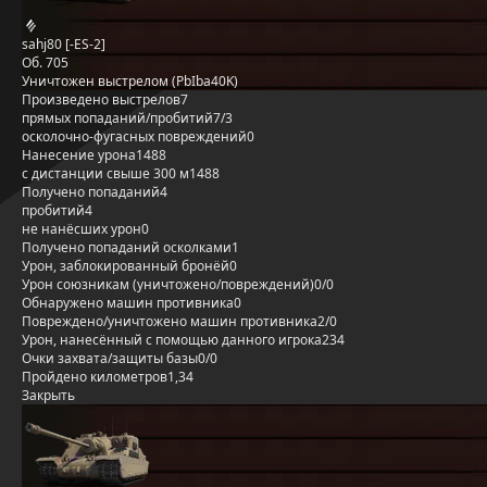
sahj80 [-ES-2]
Об. 705
Уничтожен выстрелом (PbIba40K)
Произведено выстрелов
7
прямых попаданий/пробитий
7/3
осколочно-фугасных повреждений
0
Нанесение урона
1488
с дистанции свыше 300 м
1488
Получено попаданий
4
пробитий
4
не нанёсших урон
0
Получено попаданий осколками
1
Урон, заблокированный бронёй
0
Урон союзникам (уничтожено/повреждений)
0/0
Обнаружено машин противника
0
Повреждено/уничтожено машин противника
2/0
Урон, нанесённый с помощью данного игрока
234
Очки захвата/защиты базы
0/0
Пройдено километров
1,34
Закрыть