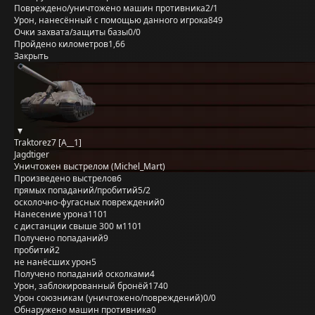
Повреждено/уничтожено машин противника
2/1
Урон, нанесённый с помощью данного игрока
849
Очки захвата/защиты базы
0/0
Пройдено километров
1,66
Закрыть
Traktorez7 [A__1]
Jagdtiger
Уничтожен выстрелом (Michel_Mart)
Произведено выстрелов
6
прямых попаданий/пробитий
5/2
осколочно-фугасных повреждений
0
Нанесение урона
1101
с дистанции свыше 300 м
1101
Получено попаданий
9
пробитий
2
не нанёсших урон
5
Получено попаданий осколками
4
Урон, заблокированный бронёй
1740
Урон союзникам (уничтожено/повреждений)
0/0
Обнаружено машин противника
0