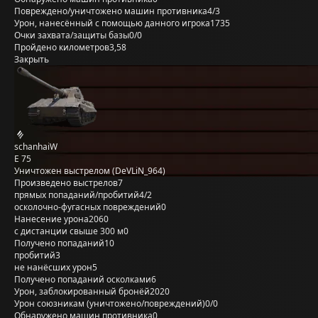
Повреждено/уничтожено машин противника
4/3
Урон, нанесённый с помощью данного игрока
1735
Очки захвата/защиты базы
0/0
Пройдено километров
3,58
Закрыть
schanhaiW
E 75
Уничтожен выстрелом (DeVLiN_964)
Произведено выстрелов
7
прямых попаданий/пробитий
4/2
осколочно-фугасных повреждений
0
Нанесение урона
2060
с дистанции свыше 300 м
0
Получено попаданий
10
пробитий
3
не нанёсших урон
5
Получено попаданий осколками
6
Урон, заблокированный бронёй
2020
Урон союзникам (уничтожено/повреждений)
0/0
Обнаружено машин противника
0