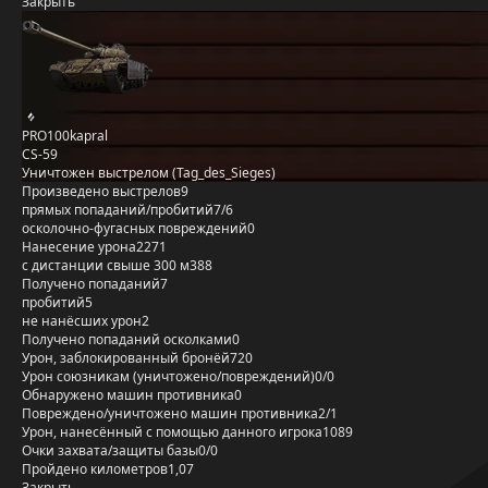
Закрыть
PRO100kapral
CS-59
Уничтожен выстрелом (Tag_des_Sieges)
Произведено выстрелов
9
прямых попаданий/пробитий
7/6
осколочно-фугасных повреждений
0
Нанесение урона
2271
с дистанции свыше 300 м
388
Получено попаданий
7
пробитий
5
не нанёсших урон
2
Получено попаданий осколками
0
Урон, заблокированный бронёй
720
Урон союзникам (уничтожено/повреждений)
0/0
Обнаружено машин противника
0
Повреждено/уничтожено машин противника
2/1
Урон, нанесённый с помощью данного игрока
1089
Очки захвата/защиты базы
0/0
Пройдено километров
1,07
Закрыть