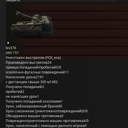
lev376
AKV 151
Уничтожен выстрелом (FOX_esa)
Произведено выстрелов
24
прямых попаданий/пробитий
5/0
осколочно-фугасных повреждений
11
Нанесение урона
2191
с дистанции свыше 300 м
1492
Получено попаданий
3
пробитий
2
не нанёсших урон
1
Получено попаданий осколками
1
Урон, заблокированный бронёй
0
Урон союзникам (уничтожено/повреждений)
0/0
Обнаружено машин противника
0
Повреждено/уничтожено машин противника
4/0
Урон, нанесённый с помощью данного игрока
0