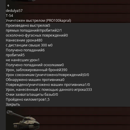
dedulya57
Т-54
Уничтожен выстрелом (PRO100kapral)
Произведено выстрелов
5
прямых попаданий/пробитий
2/1
осколочно-фугасных повреждений
0
Нанесение урона
480
с дистанции свыше 300 м
0
Получено попаданий
6
пробитий
5
не нанёсших урон
1
Получено попаданий осколками
0
Урон, заблокированный бронёй
390
Урон союзникам (уничтожено/повреждений)
0/0
Обнаружено машин противника
0
Повреждено/уничтожено машин противника
1/0
Урон, нанесённый с помощью данного игрока
333
Очки захвата/защиты базы
0/0
Пройдено километров
1,5
Закрыть