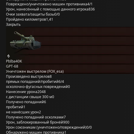
Повреждено/уничтожено машин противника
4/1
Урон, нанесённый с помощью данного игрока
836
Очки захвата/защиты базы
0/0
Пройдено километров
1,41
Закрыть
PbIba40K
GPT-68
Уничтожен выстрелом (FOX_esa)
Произведено выстрелов
8
прямых попаданий/пробитий
6/4
осколочно-фугасных повреждений
0
Нанесение урона
2048
с дистанции свыше 300 м
0
Получено попаданий
6
пробитий
1
не нанёсших урон
2
Получено попаданий осколками
7
Урон, заблокированный бронёй
900
Урон союзникам (уничтожено/повреждений)
0/0
Обнаружено машин противника
1