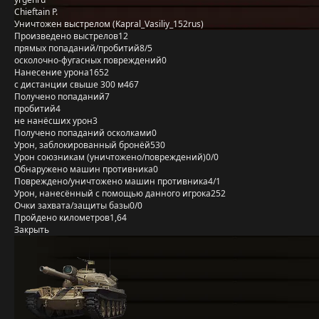
Chieftain P.
Уничтожен выстрелом (Kapral_Vasiliy_152rus)
Произведено выстрелов
12
прямых попаданий/пробитий
8/5
осколочно-фугасных повреждений
0
Нанесение урона
1652
с дистанции свыше 300 м
467
Получено попаданий
7
пробитий
4
не нанёсших урон
3
Получено попаданий осколками
0
Урон, заблокированный бронёй
530
Урон союзникам (уничтожено/повреждений)
0/0
Обнаружено машин противника
0
Повреждено/уничтожено машин противника
4/1
Урон, нанесённый с помощью данного игрока
252
Очки захвата/защиты базы
0/0
Пройдено километров
1,64
Закрыть