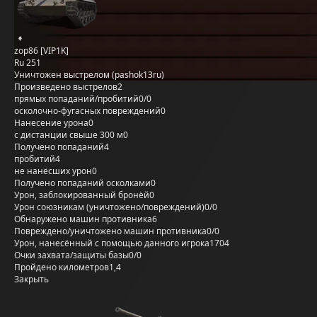
zop86 [VIP1K]
Ru 251
Уничтожен выстрелом (pashok13ru)
Произведено выстрелов
2
прямых попаданий/пробитий
0/0
осколочно-фугасных повреждений
0
Нанесение урона
0
с дистанции свыше 300 м
0
Получено попаданий
4
пробитий
4
не нанёсших урон
0
Получено попаданий осколками
0
Урон, заблокированный бронёй
0
Урон союзникам (уничтожено/повреждений)
0/0
Обнаружено машин противника
6
Повреждено/уничтожено машин противника
0/0
Урон, нанесённый с помощью данного игрока
1704
Очки захвата/защиты базы
0/0
Пройдено километров
1,4
Закрыть