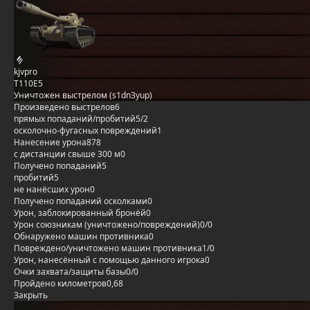
kjvpro
T110E5
Уничтожен выстрелом (s1dn3yup)
Произведено выстрелов
6
прямых попаданий/пробитий
5/2
осколочно-фугасных повреждений
1
Нанесение урона
878
с дистанции свыше 300 м
0
Получено попаданий
5
пробитий
5
не нанёсших урон
0
Получено попаданий осколками
0
Урон, заблокированный бронёй
0
Урон союзникам (уничтожено/повреждений)
0/0
Обнаружено машин противника
0
Повреждено/уничтожено машин противника
1/0
Урон, нанесённый с помощью данного игрока
0
Очки захвата/защиты базы
0/0
Пройдено километров
0,68
Закрыть