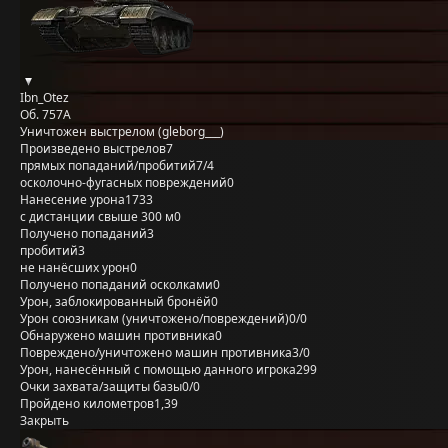
Ibn_Otez
Об. 757А
Уничтожен выстрелом (gleborg___)
Произведено выстрелов
7
прямых попаданий/пробитий
7/4
осколочно-фугасных повреждений
0
Нанесение урона
1733
с дистанции свыше 300 м
0
Получено попаданий
3
пробитий
3
не нанёсших урон
0
Получено попаданий осколками
0
Урон, заблокированный бронёй
0
Урон союзникам (уничтожено/повреждений)
0/0
Обнаружено машин противника
0
Повреждено/уничтожено машин противника
3/0
Урон, нанесённый с помощью данного игрока
299
Очки захвата/защиты базы
0/0
Пройдено километров
1,39
Закрыть