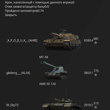
Урон, нанесённый с помощью данного игрока
0
Очки захвата/защиты базы
0/0
Пройдено километров
0,74
Закрыть
681
_K_P_O_JI_U_K__ [AHRI]
6580
4
MT-58
775
gleborg___ [KL34]
3803
1
AMX 50 120
515
M_Sky73
2918
2