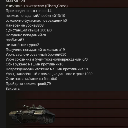
AMX 50 120
Уничтожен выстрелом (Elisen_Gross)
Произведено выстрелов
14
прямых попаданий/пробитий
13/10
осколочно-фугасных повреждений
0
Нанесение урона
3803
с дистанции свыше 300 м
0
Получено попаданий
28
пробитий
7
не нанёсших урон
2
Получено попаданий осколками
19
Урон, заблокированный бронёй
650
Урон союзникам (уничтожено/повреждений)
0/0
Обнаружено машин противника
0
Повреждено/уничтожено машин противника
5/1
Урон, нанесённый с помощью данного игрока
1039
Очки захвата/защиты базы
0/0
Пройдено километров
0,79
Закрыть