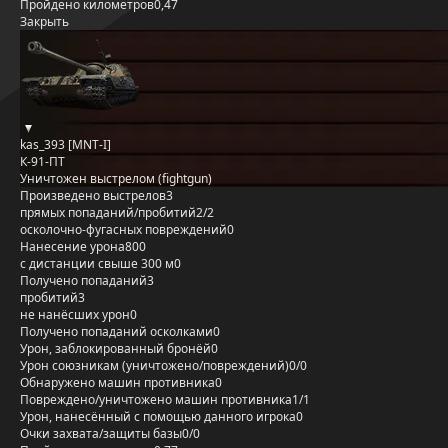
Пройдено километров
0,47
Закрыть
kas_393 [MNT-I]
К-91-ПТ
Уничтожен выстрелом (fightgun)
Произведено выстрелов
3
прямых попаданий/пробитий
2/2
осколочно-фугасных повреждений
0
Нанесение урона
800
с дистанции свыше 300 м
0
Получено попаданий
3
пробитий
3
не нанёсших урон
0
Получено попаданий осколками
0
Урон, заблокированный бронёй
0
Урон союзникам (уничтожено/повреждений)
0/0
Обнаружено машин противника
0
Повреждено/уничтожено машин противника
1/1
Урон, нанесённый с помощью данного игрока
0
Очки захвата/защиты базы
0/0