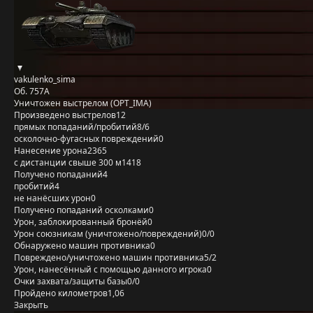
vakulenko_sima
Об. 757А
Уничтожен выстрелом (OPT_IMA)
Произведено выстрелов
12
прямых попаданий/пробитий
8/6
осколочно-фугасных повреждений
0
Нанесение урона
2365
с дистанции свыше 300 м
1418
Получено попаданий
4
пробитий
4
не нанёсших урон
0
Получено попаданий осколками
0
Урон, заблокированный бронёй
0
Урон союзникам (уничтожено/повреждений)
0/0
Обнаружено машин противника
0
Повреждено/уничтожено машин противника
5/2
Урон, нанесённый с помощью данного игрока
0
Очки захвата/защиты базы
0/0
Пройдено километров
1,06
Закрыть