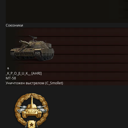
Союзники
_K_P_O_JI_U_K__ [AHRI]
MT-58
Уничтожен выстрелом (C_Smollet)