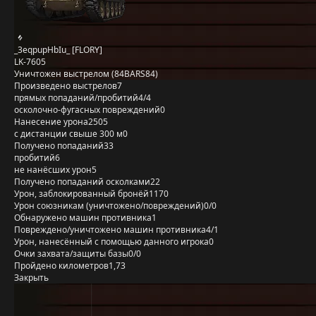
_3eqpupHbIu_ [FLORY]
LK-7605
Уничтожен выстрелом (84BARS84)
Произведено выстрелов
7
прямых попаданий/пробитий
4/4
осколочно-фугасных повреждений
0
Нанесение урона
2505
с дистанции свыше 300 м
0
Получено попаданий
33
пробитий
6
не нанёсших урон
5
Получено попаданий осколками
22
Урон, заблокированный бронёй
1170
Урон союзникам (уничтожено/повреждений)
0/0
Обнаружено машин противника
1
Повреждено/уничтожено машин противника
4/1
Урон, нанесённый с помощью данного игрока
0
Очки захвата/защиты базы
0/0
Пройдено километров
1,73
Закрыть