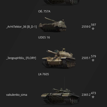
Об. 757А
597
_ArHiTektor_36 [B_D-1]
2559
0
UDES 16
579
_3eqpupHbIu_ [FLORY]
2505
1
LK-7605
473
vakulenko_sima
2365
2