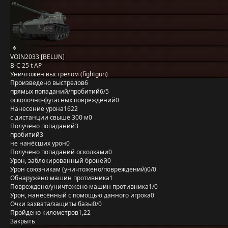
VOIN2033 [BELUN]
B-C 25 t AP
Уничтожен выстрелом (fightgun)
Произведено выстрелов
6
прямых попаданий/пробитий
6/5
осколочно-фугасных повреждений
0
Нанесение урона
1622
с дистанции свыше 300 м
0
Получено попаданий
3
пробитий
3
не нанёсших урон
0
Получено попаданий осколками
0
Урон, заблокированный бронёй
0
Урон союзникам (уничтожено/повреждений)
0/0
Обнаружено машин противника
1
Повреждено/уничтожено машин противника
1/0
Урон, нанесённый с помощью данного игрока
0
Очки захвата/защиты базы
0/0
Пройдено километров
1,22
Закрыть