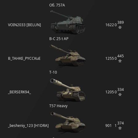
Об. 757А
389
VOIN2033 [BELUN]
1622
0
B-C 25 t AP
445
B_TAHKE_PYCCKuE
1255
0
Т-10
334
_BERSERK94_
1205
0
T57 Heavy
374
_besheniy_123 [H1DRA]
901
1