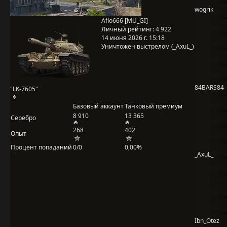
wogrik
Aflo666 [MU_GI]
Личный рейтинг:
4 922
14 июня 2026 г. 15:18
Уничтожен выстрелом (_AxuL_)
84BARS84
"LK-7605"
Базовый аккаунт
Танковый премиум
8 910
13 365
Серебро
268
402
Опыт
Процент попаданий
0/0
0,00%
_AxuL_
Ibn_Otez