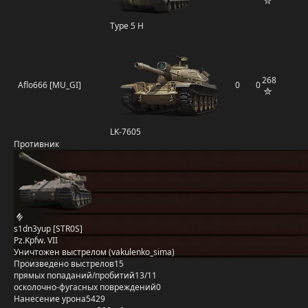
Type 5 H
268
Aflo666 [MU_GI]
0
0
LK-7605
Противник
s1dn3yup [STR0S]
Pz.Kpfw. VII
Уничтожен выстрелом (vakulenko_sima)
Произведено выстрелов
15
прямых попаданий/пробитий
13/11
осколочно-фугасных повреждений
0
Нанесение урона
5429