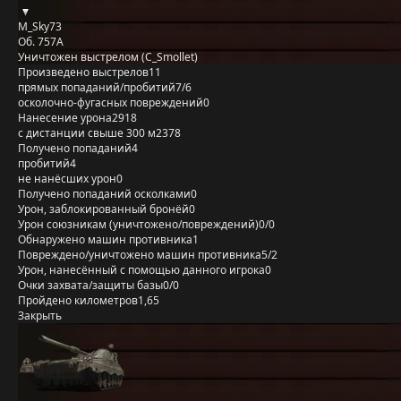
M_Sky73
Об. 757А
Уничтожен выстрелом (C_Smollet)
Произведено выстрелов
11
прямых попаданий/пробитий
7/6
осколочно-фугасных повреждений
0
Нанесение урона
2918
с дистанции свыше 300 м
2378
Получено попаданий
4
пробитий
4
не нанёсших урон
0
Получено попаданий осколками
0
Урон, заблокированный бронёй
0
Урон союзникам (уничтожено/повреждений)
0/0
Обнаружено машин противника
1
Повреждено/уничтожено машин противника
5/2
Урон, нанесённый с помощью данного игрока
0
Очки захвата/защиты базы
0/0
Пройдено километров
1,65
Закрыть