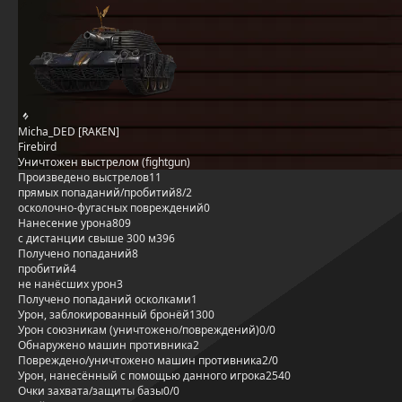
Micha_DED [RAKEN]
Firebird
Уничтожен выстрелом (fightgun)
Произведено выстрелов
11
прямых попаданий/пробитий
8/2
осколочно-фугасных повреждений
0
Нанесение урона
809
с дистанции свыше 300 м
396
Получено попаданий
8
пробитий
4
не нанёсших урон
3
Получено попаданий осколками
1
Урон, заблокированный бронёй
1300
Урон союзникам (уничтожено/повреждений)
0/0
Обнаружено машин противника
2
Повреждено/уничтожено машин противника
2/0
Урон, нанесённый с помощью данного игрока
2540
Очки захвата/защиты базы
0/0