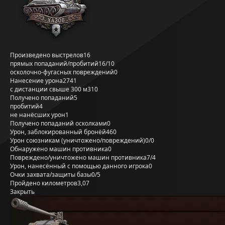
Произведено выстрелов
16
прямых попаданий/пробитий
16/10
осколочно-фугасных повреждений
0
Нанесение урона
2741
с дистанции свыше 300 м
310
Получено попаданий
5
пробитий
4
не нанёсших урон
1
Получено попаданий осколками
0
Урон, заблокированный бронёй
460
Урон союзникам (уничтожено/повреждений)
0/0
Обнаружено машин противника
0
Повреждено/уничтожено машин противника
7/4
Урон, нанесённый с помощью данного игрока
0
Очки захвата/защиты базы
0/5
Пройдено километров
3,07
Закрыть