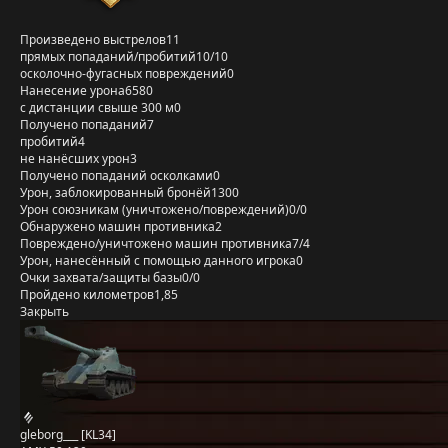
Произведено выстрелов
11
прямых попаданий/пробитий
10/10
осколочно-фугасных повреждений
0
Нанесение урона
6580
с дистанции свыше 300 м
0
Получено попаданий
7
пробитий
4
не нанёсших урон
3
Получено попаданий осколками
0
Урон, заблокированный бронёй
1300
Урон союзникам (уничтожено/повреждений)
0/0
Обнаружено машин противника
2
Повреждено/уничтожено машин противника
7/4
Урон, нанесённый с помощью данного игрока
0
Очки захвата/защиты базы
0/0
Пройдено километров
1,85
Закрыть
gleborg___ [KL34]