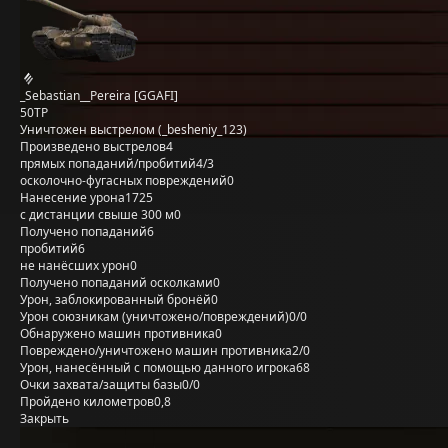
_Sebastian__Pereira [GGAFI]
50TP
Уничтожен выстрелом (_besheniy_123)
Произведено выстрелов
4
прямых попаданий/пробитий
4/3
осколочно-фугасных повреждений
0
Нанесение урона
1725
с дистанции свыше 300 м
0
Получено попаданий
6
пробитий
6
не нанёсших урон
0
Получено попаданий осколками
0
Урон, заблокированный бронёй
0
Урон союзникам (уничтожено/повреждений)
0/0
Обнаружено машин противника
0
Повреждено/уничтожено машин противника
2/0
Урон, нанесённый с помощью данного игрока
68
Очки захвата/защиты базы
0/0
Пройдено километров
0,8
Закрыть