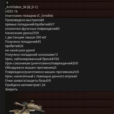
_ArHiTektor_36 [B_D-1]
UDES 16
Уничтожен пожаром (C_Smollet)
Произведено выстрелов
9
прямых попаданий/пробитий
9/7
осколочно-фугасных повреждений
0
Нанесение урона
2559
с дистанции свыше 300 м
0
Получено попаданий
45
пробитий
26
не нанёсших урон
6
Получено попаданий осколками
13
Урон, заблокированный бронёй
760
Урон союзникам (уничтожено/повреждений)
0/0
Обнаружено машин противника
5
Повреждено/уничтожено машин противника
5/0
Урон, нанесённый с помощью данного игрока
0
Очки захвата/защиты базы
0/0
Пройдено километров
1,34
Закрыть