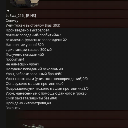
LeBwa_216_ [R-NS]
Conway
Уничтожен выстрелом (kas_393)
Произведено выстрелов
4
прямых попаданий/пробитий
4/2
осколочно-фугасных повреждений
2
Нанесение урона
1820
с дистанции свыше 300 м
0
Получено попаданий
5
пробитий
4
не нанёсших урон
1
Получено попаданий осколками
0
Урон, заблокированный бронёй
0
Урон союзникам (уничтожено/повреждений)
0/0
Обнаружено машин противника
0
Повреждено/уничтожено машин противника
3/0
Урон, нанесённый с помощью данного игрока
0
Очки захвата/защиты базы
0/0
Пройдено километров
0,49
Закрыть