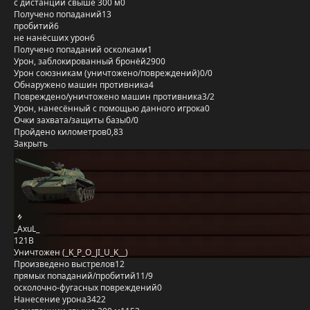
с дистанции свыше 300 м
0
Получено попаданий
13
пробитий
6
не нанёсших урон
6
Получено попаданий осколками
1
Урон, заблокированный бронёй
2900
Урон союзникам (уничтожено/повреждений)
0/0
Обнаружено машин противника
4
Повреждено/уничтожено машин противника
3/2
Урон, нанесённый с помощью данного игрока
0
Очки захвата/защиты базы
0/0
Пройдено километров
0,83
Закрыть
_AxuL_
121B
Уничтожен (_K_P_O_JI_U_K__)
Произведено выстрелов
12
прямых попаданий/пробитий
11/9
осколочно-фугасных повреждений
0
Нанесение урона
3422