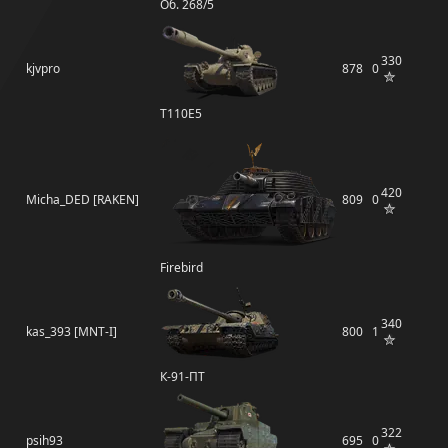
Об. 268/5
330
kjvpro
878
0
T110E5
420
Micha_DED [RAKEN]
809
0
Firebird
340
kas_393 [MNT-I]
800
1
К-91-ПТ
322
psih93
695
0