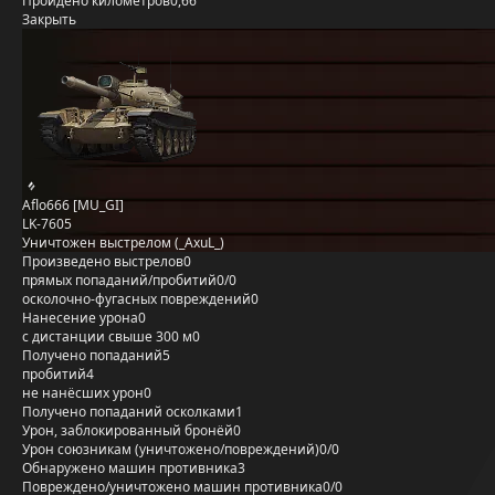
Пройдено километров
0,66
Закрыть
Aflo666 [MU_GI]
LK-7605
Уничтожен выстрелом (_AxuL_)
Произведено выстрелов
0
прямых попаданий/пробитий
0/0
осколочно-фугасных повреждений
0
Нанесение урона
0
с дистанции свыше 300 м
0
Получено попаданий
5
пробитий
4
не нанёсших урон
0
Получено попаданий осколками
1
Урон, заблокированный бронёй
0
Урон союзникам (уничтожено/повреждений)
0/0
Обнаружено машин противника
3
Повреждено/уничтожено машин противника
0/0