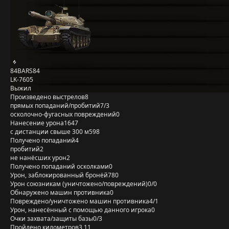
84BARS84
LK-7605
Выжил
Произведено выстрелов
8
прямых попаданий/пробитий
7/3
осколочно-фугасных повреждений
0
Нанесение урона
1647
с дистанции свыше 300 м
598
Получено попаданий
4
пробитий
2
не нанёсших урон
2
Получено попаданий осколками
0
Урон, заблокированный бронёй
780
Урон союзникам (уничтожено/повреждений)
0/0
Обнаружено машин противника
0
Повреждено/уничтожено машин противника
4/1
Урон, нанесённый с помощью данного игрока
0
Очки захвата/защиты базы
0/3
Пройдено километров
3,11