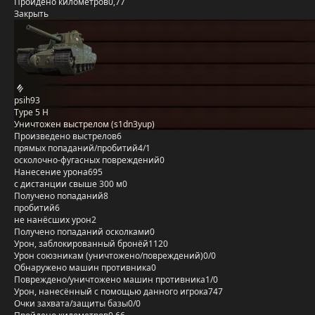
Пройдено километров
0,77
Закрыть
psih93
Type 5 H
Уничтожен выстрелом (s1dn3yup)
Произведено выстрелов
6
прямых попаданий/пробитий
4/1
осколочно-фугасных повреждений
0
Нанесение урона
695
с дистанции свыше 300 м
0
Получено попаданий
8
пробитий
6
не нанёсших урон
2
Получено попаданий осколками
0
Урон, заблокированный бронёй
1120
Урон союзникам (уничтожено/повреждений)
0/0
Обнаружено машин противника
0
Повреждено/уничтожено машин противника
1/0
Урон, нанесённый с помощью данного игрока
747
Очки захвата/защиты базы
0/0