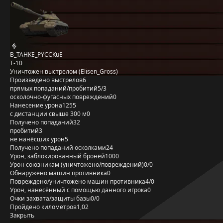
B_TAHKE_PYCCKuE
Т-10
Уничтожен выстрелом (Elisen_Gross)
Произведено выстрелов
6
прямых попаданий/пробитий
5/3
осколочно-фугасных повреждений
0
Нанесение урона
1255
с дистанции свыше 300 м
0
Получено попаданий
32
пробитий
3
не нанёсших урон
5
Получено попаданий осколками
24
Урон, заблокированный бронёй
1000
Урон союзникам (уничтожено/повреждений)
0/0
Обнаружено машин противника
0
Повреждено/уничтожено машин противника
4/0
Урон, нанесённый с помощью данного игрока
0
Очки захвата/защиты базы
0/0
Пройдено километров
1,02
Закрыть