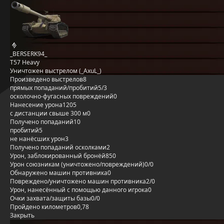
_BERSERK94_
T57 Heavy
Уничтожен выстрелом (_AxuL_)
Произведено выстрелов
8
прямых попаданий/пробитий
5/3
осколочно-фугасных повреждений
0
Нанесение урона
1205
с дистанции свыше 300 м
0
Получено попаданий
10
пробитий
5
не нанёсших урон
3
Получено попаданий осколками
2
Урон, заблокированный бронёй
850
Урон союзникам (уничтожено/повреждений)
0/0
Обнаружено машин противника
0
Повреждено/уничтожено машин противника
2/0
Урон, нанесённый с помощью данного игрока
0
Очки захвата/защиты базы
0/0
Пройдено километров
0,78
Закрыть