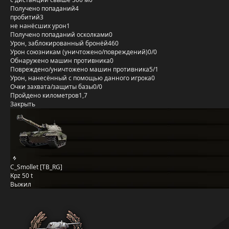
Получено попаданий
4
пробитий
3
не нанёсших урон
1
Получено попаданий осколками
0
Урон, заблокированный бронёй
460
Урон союзникам (уничтожено/повреждений)
0/0
Обнаружено машин противника
0
Повреждено/уничтожено машин противника
5/1
Урон, нанесённый с помощью данного игрока
0
Очки захвата/защиты базы
0/0
Пройдено километров
1,7
Закрыть
C_Smollet [TB_RG]
Kpz 50 t
Выжил