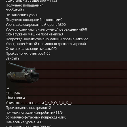
с дистанции свыше 300 м
1153
Получено попаданий
4
пробитий
3
не нанёсших урон
1
Получено попаданий осколками
0
Урон, заблокированный бронёй
390
Урон союзникам (уничтожено/повреждений)
0/0
Обнаружено машин противника
3
Повреждено/уничтожено машин противника
6/2
Урон, нанесённый с помощью данного игрока
0
Очки захвата/защиты базы
0/0
Пройдено километров
1,65
Закрыть
OPT_IMA
Char Futur 4
Уничтожен выстрелом (_K_P_O_JI_U_K__)
Произведено выстрелов
12
прямых попаданий/пробитий
11/9
осколочно-фугасных повреждений
0
Нанесение урона
3413
с дистанции свыше 300 м
0