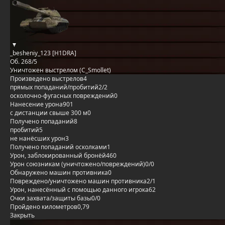
_besheniy_123 [H1DRA]
Об. 268/5
Уничтожен выстрелом (C_Smollet)
Произведено выстрелов
4
прямых попаданий/пробитий
2/2
осколочно-фугасных повреждений
0
Нанесение урона
901
с дистанции свыше 300 м
0
Получено попаданий
8
пробитий
5
не нанёсших урон
3
Получено попаданий осколками
1
Урон, заблокированный бронёй
460
Урон союзникам (уничтожено/повреждений)
0/0
Обнаружено машин противника
0
Повреждено/уничтожено машин противника
2/1
Урон, нанесённый с помощью данного игрока
62
Очки захвата/защиты базы
0/0
Пройдено километров
0,79
Закрыть