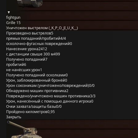
fightgun
Grille 15
Уничтожен выстрелом (_K_P_O_JI_U_K__)
Произведено выстрелов
5
прямых попаданий/пробитий
4/4
осколочно-фугасных повреждений
0
Нанесение урона
2412
с дистанции свыше 300 м
499
Получено попаданий
7
пробитий
6
не нанёсших урон
1
Получено попаданий осколками
0
Урон, заблокированный бронёй
0
Урон союзникам (уничтожено/повреждений)
0/0
Обнаружено машин противника
2
Повреждено/уничтожено машин противника
3/3
Урон, нанесённый с помощью данного игрока
0
Очки захвата/защиты базы
0/0
Пройдено километров
0,95
Закрыть