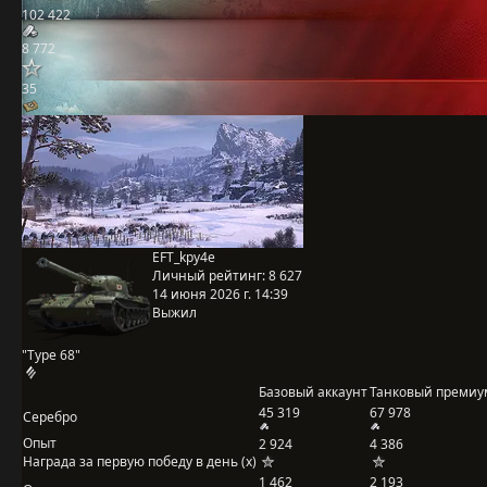
102 422
8 772
35
EFT_kpy4e
Личный рейтинг:
8 627
14 июня 2026 г. 14:39
Выжил
"Type 68"
Базовый аккаунт
Танковый премиу
45 319
67 978
Серебро
Опыт
2 924
4 386
Награда за первую победу в день (x)
1 462
2 193