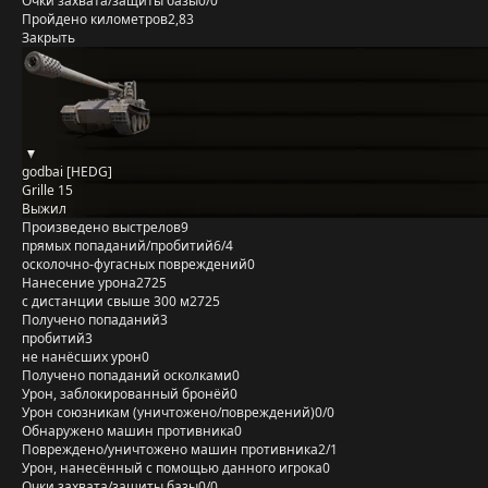
Очки захвата/защиты базы
0/0
Пройдено километров
2,83
Закрыть
godbai [HEDG]
Grille 15
Выжил
Произведено выстрелов
9
прямых попаданий/пробитий
6/4
осколочно-фугасных повреждений
0
Нанесение урона
2725
с дистанции свыше 300 м
2725
Получено попаданий
3
пробитий
3
не нанёсших урон
0
Получено попаданий осколками
0
Урон, заблокированный бронёй
0
Урон союзникам (уничтожено/повреждений)
0/0
Обнаружено машин противника
0
Повреждено/уничтожено машин противника
2/1
Урон, нанесённый с помощью данного игрока
0
Очки захвата/защиты базы
0/0