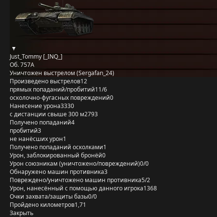
Just_Tommy [_INQ_]
Об. 757А
Уничтожен выстрелом (Sergafan_24)
Произведено выстрелов
12
прямых попаданий/пробитий
11/6
осколочно-фугасных повреждений
0
Нанесение урона
3330
с дистанции свыше 300 м
2793
Получено попаданий
4
пробитий
3
не нанёсших урон
1
Получено попаданий осколками
1
Урон, заблокированный бронёй
0
Урон союзникам (уничтожено/повреждений)
0/0
Обнаружено машин противника
3
Повреждено/уничтожено машин противника
5/2
Урон, нанесённый с помощью данного игрока
1368
Очки захвата/защиты базы
0/0
Пройдено километров
1,71
Закрыть