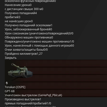
осколочно-фугасных повреждений
0
Нанесение урона
0
с дистанции свыше 300 м
0
Получено попаданий
4
пробитий
3
не нанёсших урон
0
Получено попаданий осколками
1
Урон, заблокированный бронёй
0
Урон союзникам (уничтожено/повреждений)
0/0
Обнаружено машин противника
0
Повреждено/уничтожено машин противника
1/0
Урон, нанесённый с помощью данного игрока
60
Очки захвата/защиты базы
0/0
Пройдено километров
1,27
Закрыть
Torakan [OSPE]
GPT-68
Уничтожен выстрелом (GeHePaJl_PblcuK)
Произведено выстрелов
1
прямых попаданий/пробитий
1/0