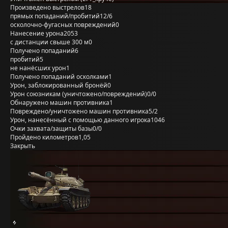
Произведено выстрелов
18
прямых попаданий/пробитий
12/6
осколочно-фугасных повреждений
0
Нанесение урона
2053
с дистанции свыше 300 м
0
Получено попаданий
6
пробитий
5
не нанёсших урон
1
Получено попаданий осколками
1
Урон, заблокированный бронёй
0
Урон союзникам (уничтожено/повреждений)
0/0
Обнаружено машин противника
1
Повреждено/уничтожено машин противника
5/2
Урон, нанесённый с помощью данного игрока
1046
Очки захвата/защиты базы
0/0
Пройдено километров
1,05
Закрыть