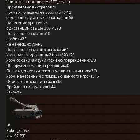
Уничтожен выстрелом (EFT_kpy4e)
Произведено выстрелов
21
прямых попаданий/пробитий
16/12
осколочно-фугасных повреждений
0
Нанесение урона
5026
с дистанции свыше 300 м
393
Получено попаданий
10
пробитий
3
не нанёсших урон
5
Получено попаданий осколками
4
Урон, заблокированный бронёй
3170
Урон союзникам (уничтожено/повреждений)
0/0
Обнаружено машин противника
0
Повреждено/уничтожено машин противника
7/0
Урон, нанесённый с помощью данного игрока
316
Очки захвата/защиты базы
0/0
Пройдено километров
1,44
Закрыть
Bober_kurwe
Kpz. 07 P(E)