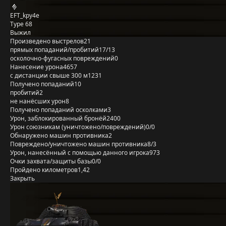
EFT_kpy4e
Type 68
Выжил
Произведено выстрелов
21
прямых попаданий/пробитий
17/13
осколочно-фугасных повреждений
0
Нанесение урона
4657
с дистанции свыше 300 м
1231
Получено попаданий
10
пробитий
2
не нанёсших урон
8
Получено попаданий осколками
3
Урон, заблокированный бронёй
2400
Урон союзникам (уничтожено/повреждений)
0/0
Обнаружено машин противника
2
Повреждено/уничтожено машин противника
8/3
Урон, нанесённый с помощью данного игрока
973
Очки захвата/защиты базы
0/0
Пройдено километров
1,42
Закрыть