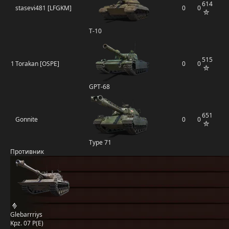
614
stasevi481 [LFGKM]
0
0
Т-10
515
1
Torakan [OSPE]
0
0
GPT-68
651
Gonnite
0
0
Type 71
Противник
Glebarrriys
Kpz. 07 P(E)