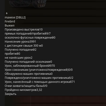
maxese [DBLLI]
Firebird
Выжил
Произведено выстрелов
10
прямых попаданий/пробитий
9/7
осколочно-фугасных повреждений
0
Нанесение урона
3991
с дистанции свыше 300 м
0
Получено попаданий
2
пробитий
0
не нанёсших урон
2
Получено попаданий осколками
0
Урон, заблокированный бронёй
970
Урон союзникам (уничтожено/повреждений)
0/0
Обнаружено машин противника
0
Повреждено/уничтожено машин противника
6/2
Урон, нанесённый с помощью данного игрока
871
Очки захвата/защиты базы
0/0
Пройдено километров
3,32
Закрыть