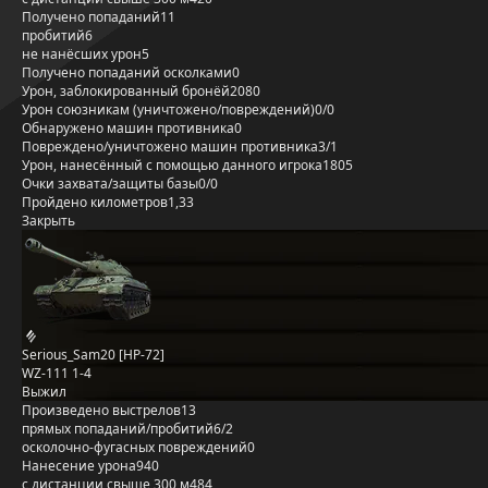
Получено попаданий
11
пробитий
6
не нанёсших урон
5
Получено попаданий осколками
0
Урон, заблокированный бронёй
2080
Урон союзникам (уничтожено/повреждений)
0/0
Обнаружено машин противника
0
Повреждено/уничтожено машин противника
3/1
Урон, нанесённый с помощью данного игрока
1805
Очки захвата/защиты базы
0/0
Пройдено километров
1,33
Закрыть
Serious_Sam20 [HP-72]
WZ-111 1-4
Выжил
Произведено выстрелов
13
прямых попаданий/пробитий
6/2
осколочно-фугасных повреждений
0
Нанесение урона
940
с дистанции свыше 300 м
484