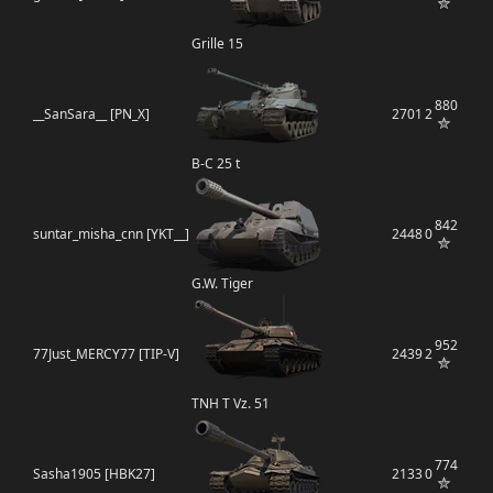
Grille 15
880
__SanSara__ [PN_X]
2701
2
B-C 25 t
842
suntar_misha_cnn [YKT__]
2448
0
G.W. Tiger
952
77Just_MERCY77 [TIP-V]
2439
2
TNH T Vz. 51
774
Sasha1905 [HBK27]
2133
0