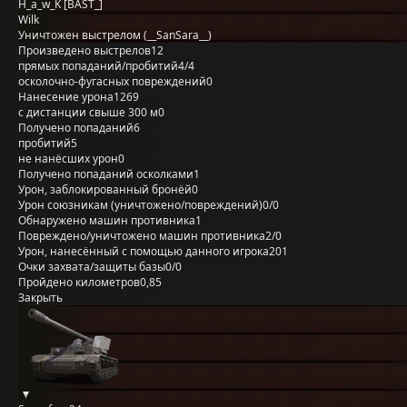
H_a_w_K [BAST_]
Wilk
Уничтожен выстрелом (__SanSara__)
Произведено выстрелов
12
прямых попаданий/пробитий
4/4
осколочно-фугасных повреждений
0
Нанесение урона
1269
с дистанции свыше 300 м
0
Получено попаданий
6
пробитий
5
не нанёсших урон
0
Получено попаданий осколками
1
Урон, заблокированный бронёй
0
Урон союзникам (уничтожено/повреждений)
0/0
Обнаружено машин противника
1
Повреждено/уничтожено машин противника
2/0
Урон, нанесённый с помощью данного игрока
201
Очки захвата/защиты базы
0/0
Пройдено километров
0,85
Закрыть