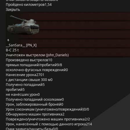
Пройдено километров
1,54
Закрыть
__SanSara__ [PN_X]
B-C 25 t
Уничтожен выстрелом (John_Daniels)
Произведено выстрелов
10
прямых попаданий/пробитий
9/8
осколочно-фугасных повреждений
0
Нанесение урона
2701
с дистанции свыше 300 м
0
Получено попаданий
5
пробитий
5
не нанёсших урон
0
Получено попаданий осколками
0
Урон, заблокированный бронёй
0
Урон союзникам (уничтожено/повреждений)
0/0
Обнаружено машин противника
2
Повреждено/уничтожено машин противника
2/2
Урон, нанесённый с помощью данного игрока
214
Очки захвата/защиты базы
0/0