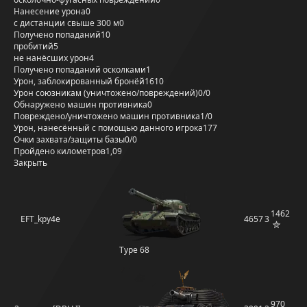
Нанесение урона
0
с дистанции свыше 300 м
0
Получено попаданий
10
пробитий
5
не нанёсших урон
4
Получено попаданий осколками
1
Урон, заблокированный бронёй
1610
Урон союзникам (уничтожено/повреждений)
0/0
Обнаружено машин противника
0
Повреждено/уничтожено машин противника
1/0
Урон, нанесённый с помощью данного игрока
177
Очки захвата/защиты базы
0/0
Пройдено километров
1,09
Закрыть
1462
EFT_kpy4e
4657
3
Type 68
970