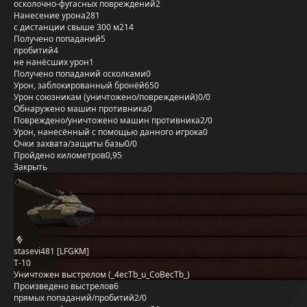
осколочно-фугасных повреждений
2
Нанесение урона
281
с дистанции свыше 300 м
214
Получено попаданий
5
пробитий
4
не нанёсших урон
1
Получено попаданий осколками
0
Урон, заблокированный бронёй
650
Урон союзникам (уничтожено/повреждений)
0/0
Обнаружено машин противника
0
Повреждено/уничтожено машин противника
2/0
Урон, нанесённый с помощью данного игрока
0
Очки захвата/защиты базы
0/0
Пройдено километров
0,95
Закрыть
stasevi481 [LFGKM]
Т-10
Уничтожен выстрелом (_4ecTb_u_CoBecTb_)
Произведено выстрелов
6
прямых попаданий/пробитий
2/0