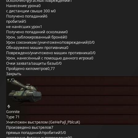
осколочно-фугасных повреждений
1
Нанесение урона
0
с дистанции свыше 300 м
0
Получено попаданий
6
пробитий
5
не нанёсших урон
1
Получено попаданий осколками
0
Урон, заблокированный бронёй
0
Урон союзникам (уничтожено/повреждений)
0/0
Обнаружено машин противника
0
Повреждено/уничтожено машин противника
0/0
Урон, нанесённый с помощью данного игрока
0
Очки захвата/защиты базы
0/0
Пройдено километров
0,77
Закрыть
Gonnite
Type 71
Уничтожен выстрелом (GeHePaJl_PblcuK)
Произведено выстрелов
7
прямых попаданий/пробитий
5/0
осколочно-фугасных повреждений
0