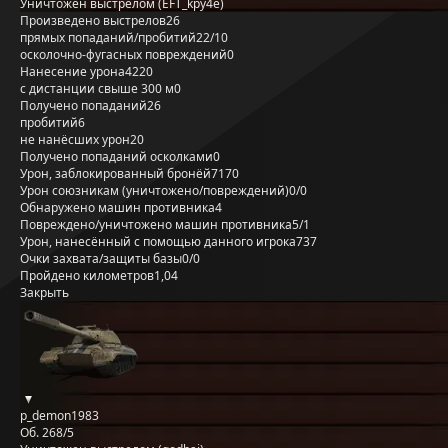
Уничтожен выстрелом (EFT_kpy4e)
Произведено выстрелов
26
прямых попаданий/пробитий
22/10
осколочно-фугасных повреждений
0
Нанесение урона
4220
с дистанции свыше 300 м
0
Получено попаданий
26
пробитий
6
не нанёсших урон
20
Получено попаданий осколками
0
Урон, заблокированный бронёй
7170
Урон союзникам (уничтожено/повреждений)
0/0
Обнаружено машин противника
4
Повреждено/уничтожено машин противника
5/1
Урон, нанесённый с помощью данного игрока
737
Очки захвата/защиты базы
0/0
Пройдено километров
1,04
Закрыть
p_demon1983
Об. 268/5