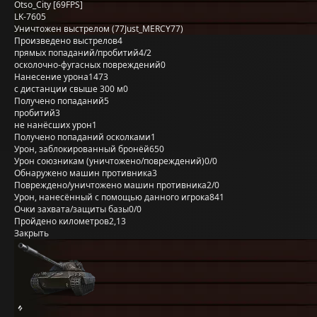
Otso_City [69FPS]
LK-7605
Уничтожен выстрелом (77Just_MERCY77)
Произведено выстрелов
4
прямых попаданий/пробитий
4/2
осколочно-фугасных повреждений
0
Нанесение урона
1473
с дистанции свыше 300 м
0
Получено попаданий
5
пробитий
3
не нанёсших урон
1
Получено попаданий осколками
1
Урон, заблокированный бронёй
650
Урон союзникам (уничтожено/повреждений)
0/0
Обнаружено машин противника
3
Повреждено/уничтожено машин противника
2/0
Урон, нанесённый с помощью данного игрока
841
Очки захвата/защиты базы
0/0
Пройдено километров
2,13
Закрыть