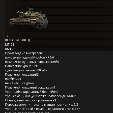
BELEC_74 [DBLLI]
MT-58
Выжил
Произведено выстрелов
10
прямых попаданий/пробитий
9/6
осколочно-фугасных повреждений
0
Нанесение урона
3191
с дистанции свыше 300 м
87
Получено попаданий
3
пробитий
1
не нанёсших урон
2
Получено попаданий осколками
1
Урон, заблокированный бронёй
640
Урон союзникам (уничтожено/повреждений)
0/0
Обнаружено машин противника
3
Повреждено/уничтожено машин противника
5/2
Урон, нанесённый с помощью данного игрока
457