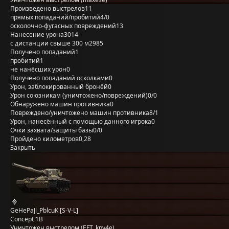
Произведено выстрелов
11
прямых попаданий/пробитий
4/0
осколочно-фугасных повреждений
13
Нанесение урона
3014
с дистанции свыше 300 м
2985
Получено попаданий
1
пробитий
1
не нанёсших урон
0
Получено попаданий осколками
0
Урон, заблокированный бронёй
0
Урон союзникам (уничтожено/повреждений)
0/0
Обнаружено машин противника
0
Повреждено/уничтожено машин противника
8/1
Урон, нанесённый с помощью данного игрока
0
Очки захвата/защиты базы
0/0
Пройдено километров
0,28
Закрыть
GeHePaJl_PblcuK [S-V-L]
Concept 1B
Уничтожен выстрелом (EFT_kpy4e)