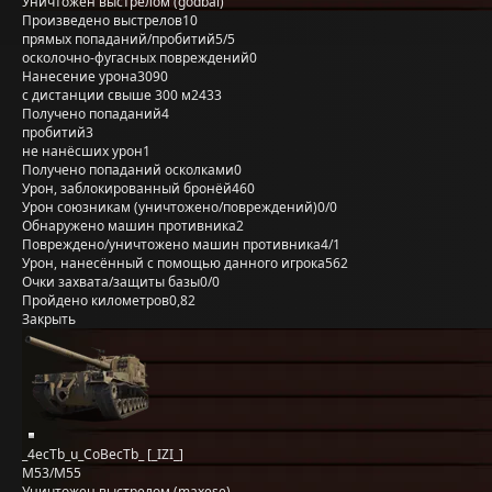
Уничтожен выстрелом (godbai)
Произведено выстрелов
10
прямых попаданий/пробитий
5/5
осколочно-фугасных повреждений
0
Нанесение урона
3090
с дистанции свыше 300 м
2433
Получено попаданий
4
пробитий
3
не нанёсших урон
1
Получено попаданий осколками
0
Урон, заблокированный бронёй
460
Урон союзникам (уничтожено/повреждений)
0/0
Обнаружено машин противника
2
Повреждено/уничтожено машин противника
4/1
Урон, нанесённый с помощью данного игрока
562
Очки захвата/защиты базы
0/0
Пройдено километров
0,82
Закрыть
_4ecTb_u_CoBecTb_ [_IZI_]
M53/M55
Уничтожен выстрелом (maxese)