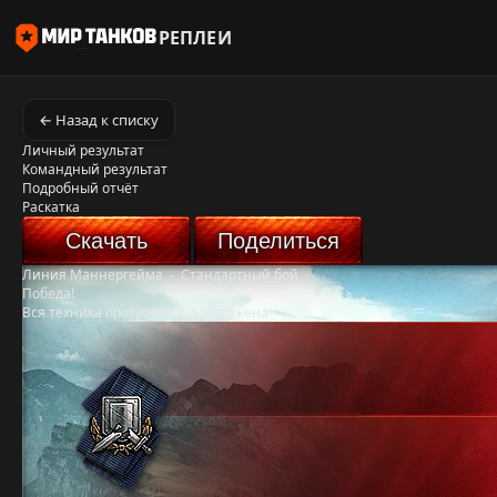
РЕПЛЕИ
← Назад к списку
Личный результат
Командный результат
Подробный отчёт
Раскатка
Скачать
Поделиться
Линия Маннергейма
-
Стандартный бой
Победа!
Вся техника противника уничтожена