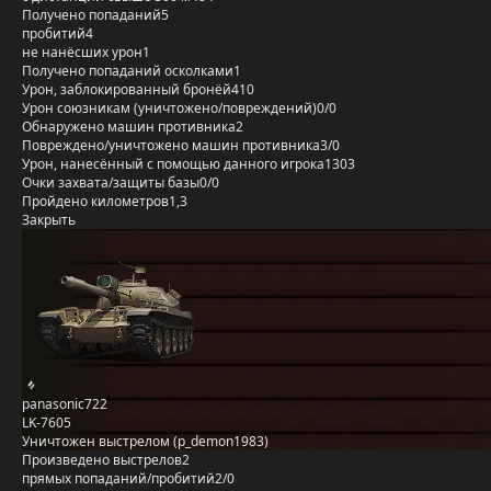
Получено попаданий
5
пробитий
4
не нанёсших урон
1
Получено попаданий осколками
1
Урон, заблокированный бронёй
410
Урон союзникам (уничтожено/повреждений)
0/0
Обнаружено машин противника
2
Повреждено/уничтожено машин противника
3/0
Урон, нанесённый с помощью данного игрока
1303
Очки захвата/защиты базы
0/0
Пройдено километров
1,3
Закрыть
panasonic722
LK-7605
Уничтожен выстрелом (p_demon1983)
Произведено выстрелов
2
прямых попаданий/пробитий
2/0