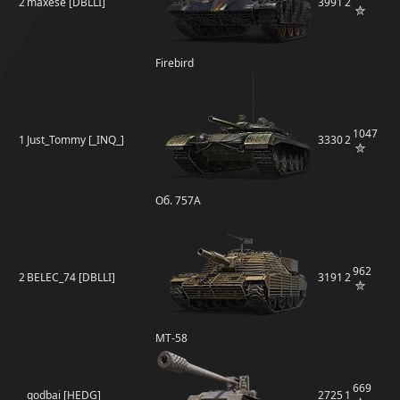
2
maxese [DBLLI]
3991
2
Firebird
1047
1
Just_Tommy [_INQ_]
3330
2
Об. 757А
962
2
BELEC_74 [DBLLI]
3191
2
MT-58
669
godbai [HEDG]
2725
1