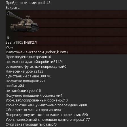
Пройдено километров
1,48
Закрыть
Sasha1905 [HBK27]
ИС-7
Уничтожен выстрелом (Bober_kurwe)
Произведено выстрелов
16
прямых попаданий/пробитий
14/4
осколочно-фугасных повреждений
0
Нанесение урона
2133
с дистанции свыше 300 м
0
Получено попаданий
21
пробитий
4
не нанёсших урон
16
Получено попаданий осколками
4
Урон, заблокированный бронёй
5210
Урон союзникам (уничтожено/повреждений)
0/0
Обнаружено машин противника
1
Повреждено/уничтожено машин противника
5/0
Урон, нанесённый с помощью данного игрока
177
Очки захвата/защиты базы
0/0