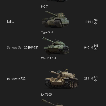
ИС-7
783
kalitu
1164
1
Type 5 H
848
Serious_Sam20 [HP-72]
940
0
WZ-111 1-4
573
panasonic722
281
0
LK-7605