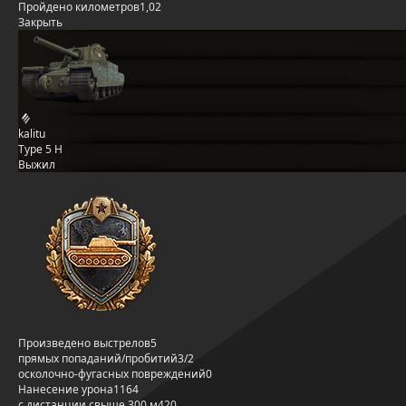
Пройдено километров
1,02
Закрыть
kalitu
Type 5 H
Выжил
Произведено выстрелов
5
прямых попаданий/пробитий
3/2
осколочно-фугасных повреждений
0
Нанесение урона
1164
с дистанции свыше 300 м
420