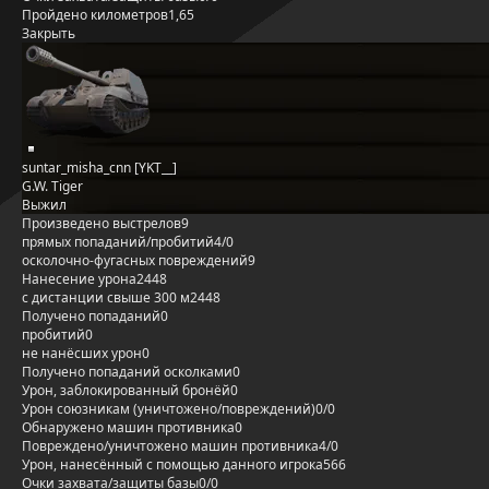
Пройдено километров
1,65
Закрыть
suntar_misha_cnn [YKT__]
G.W. Tiger
Выжил
Произведено выстрелов
9
прямых попаданий/пробитий
4/0
осколочно-фугасных повреждений
9
Нанесение урона
2448
с дистанции свыше 300 м
2448
Получено попаданий
0
пробитий
0
не нанёсших урон
0
Получено попаданий осколками
0
Урон, заблокированный бронёй
0
Урон союзникам (уничтожено/повреждений)
0/0
Обнаружено машин противника
0
Повреждено/уничтожено машин противника
4/0
Урон, нанесённый с помощью данного игрока
566
Очки захвата/защиты базы
0/0