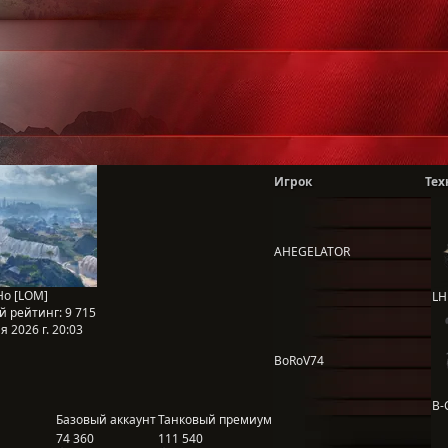
Игрок
Тех
AHEGELATOR
Ho [LOM]
LH
й рейтинг:
9 715
 2026 г. 20:03
BoRoV74
B-
Базовый аккаунт
Танковый премиум
74 360
111 540