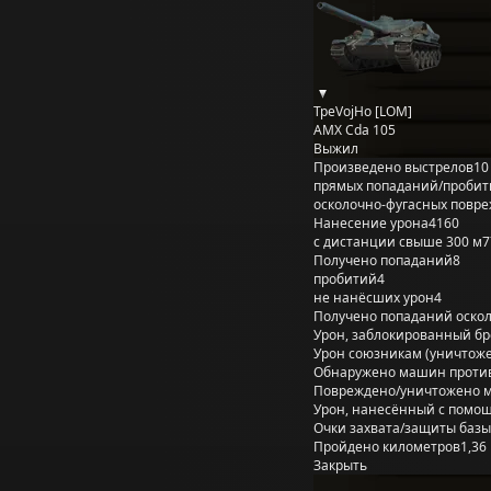
TpeVojHo [LOM]
AMX Cda 105
Выжил
Произведено выстрелов
10
прямых попаданий/пробит
осколочно-фугасных повр
Нанесение урона
4160
с дистанции свыше 300 м
7
Получено попаданий
8
пробитий
4
не нанёсших урон
4
Получено попаданий оско
Урон, заблокированный б
Урон союзникам (уничтож
Обнаружено машин проти
Повреждено/уничтожено 
Урон, нанесённый с помощ
Очки захвата/защиты базы
Пройдено километров
1,36
Закрыть