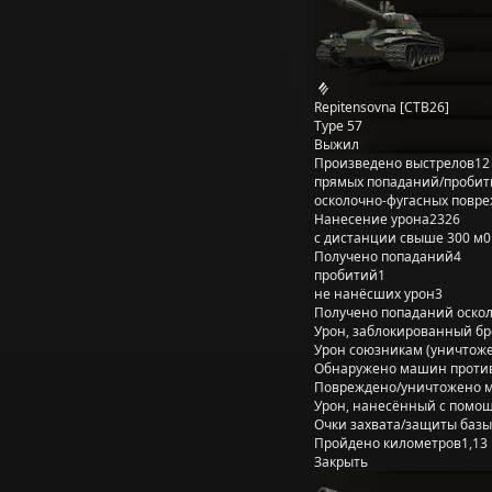
Repitensovna [CTB26]
Type 57
Выжил
Произведено выстрелов
12
прямых попаданий/пробит
осколочно-фугасных повр
Нанесение урона
2326
с дистанции свыше 300 м
0
Получено попаданий
4
пробитий
1
не нанёсших урон
3
Получено попаданий оско
Урон, заблокированный б
Урон союзникам (уничтож
Обнаружено машин проти
Повреждено/уничтожено 
Урон, нанесённый с помощ
Очки захвата/защиты базы
Пройдено километров
1,13
Закрыть