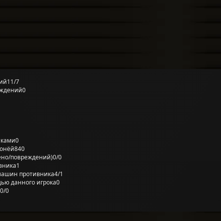
ий
11/7
еждений
0
лками
0
ронёй
840
ено/повреждений)
0/0
вника
1
машин противника
4/1
ью данного игрока
0
0/0