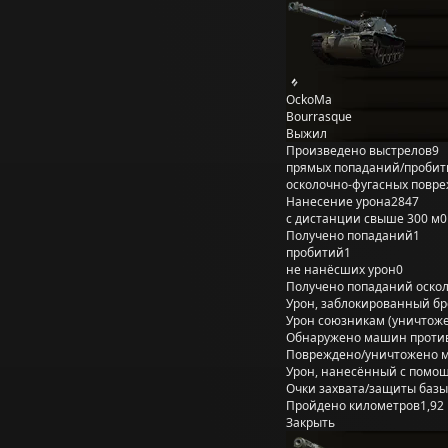
OckoMa
Bourrasque
Выжил
Произведено выстрелов
9
прямых попаданий/пробит
осколочно-фугасных повр
Нанесение урона
2847
с дистанции свыше 300 м
0
Получено попаданий
1
пробитий
1
не нанёсших урон
0
Получено попаданий оско
Урон, заблокированный б
Урон союзникам (уничтож
Обнаружено машин проти
Повреждено/уничтожено 
Урон, нанесённый с помощ
Очки захвата/защиты базы
Пройдено километров
1,92
Закрыть