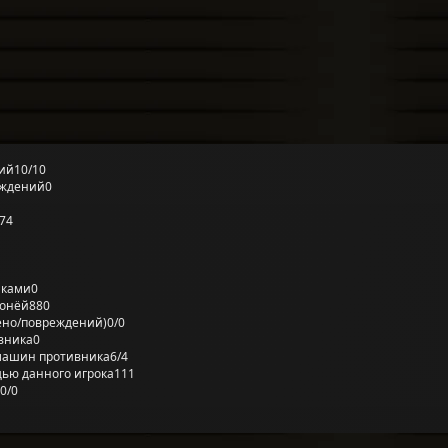
ий
10/10
еждений
0
74
лками
0
ронёй
880
ено/повреждений)
0/0
вника
0
машин противника
6/4
ью данного игрока
111
0/0