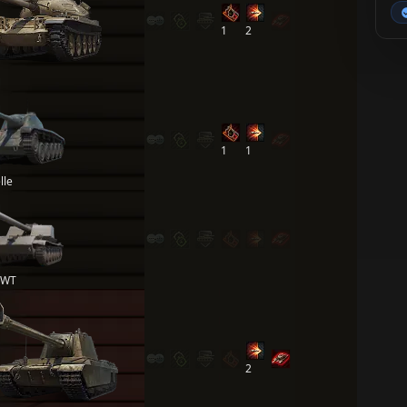
1
2
1
1
lle
 WT
2