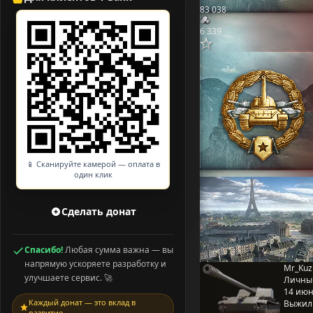
83 038
6 339
📱 Сканируйте камерой — оплата в
один клик
Сделать донат
Спасибо!
Любая сумма важна — вы
напрямую ускоряете разработку и
Mr_Kuz
улучшаете сервис. 🚀
Личны
14 июня
Каждый донат — это вклад в
Выжил
развитие