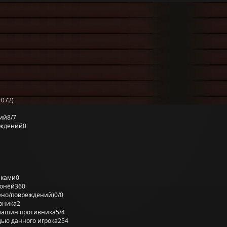
r072)
ий
8/7
еждений
0
лками
0
ронёй
360
ено/повреждений)
0/0
вника
2
машин противника
5/4
ью данного игрока
254