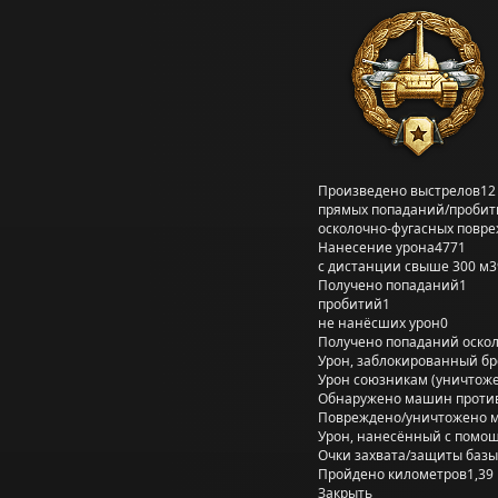
Произведено выстрелов
12
прямых попаданий/пробит
осколочно-фугасных повр
Нанесение урона
4771
с дистанции свыше 300 м
3
Получено попаданий
1
пробитий
1
не нанёсших урон
0
Получено попаданий оско
Урон, заблокированный б
Урон союзникам (уничтож
Обнаружено машин проти
Повреждено/уничтожено 
Урон, нанесённый с помощ
Очки захвата/защиты базы
Пройдено километров
1,39
Закрыть