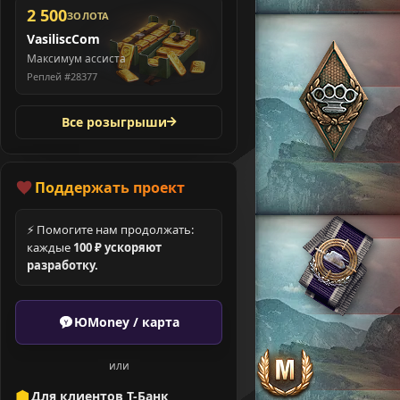
2 500
ЗОЛОТА
VasiliscCom
Максимум ассиста
Реплей #28377
Все розыгрыши
Поддержать проект
⚡ Помогите нам продолжать:
каждые
100 ₽ ускоряют
разработку.
ЮMoney / карта
или
Для клиентов Т-Банк