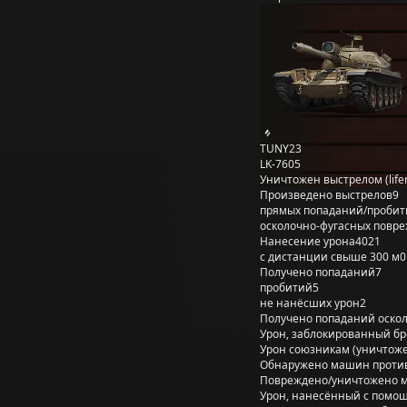
TUNY23
LK-7605
Уничтожен выстрелом (life
Произведено выстрелов
9
прямых попаданий/пробит
осколочно-фугасных повр
Нанесение урона
4021
с дистанции свыше 300 м
0
Получено попаданий
7
пробитий
5
не нанёсших урон
2
Получено попаданий оско
Урон, заблокированный б
Урон союзникам (уничтож
Обнаружено машин проти
Повреждено/уничтожено 
Урон, нанесённый с помощ