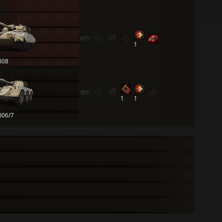
1
008
1
1
006/7