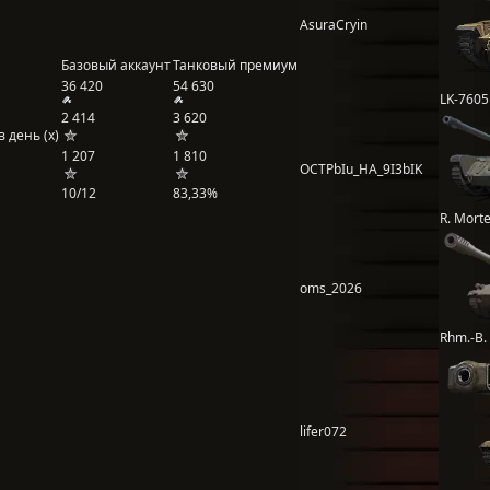
AsuraCryin
Базовый аккаунт
Танковый премиум
36 420
54 630
LK-7605
2 414
3 620
 день (x)
1 207
1 810
OCTPbIu_HA_9I3bIK
10/12
83,33%
R. Morte
oms_2026
Rhm.-B.
lifer072