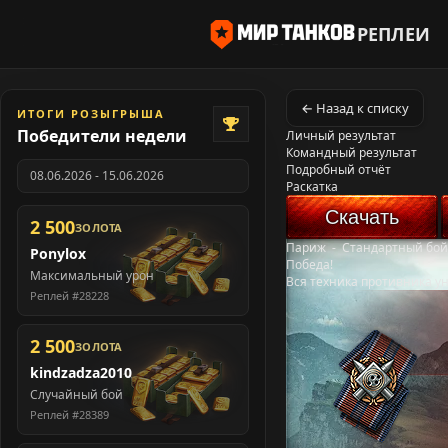
РЕПЛЕИ
← Назад к списку
ИТОГИ РОЗЫГРЫША
Победители недели
Личный результат
Командный результат
Подробный отчёт
08.06.2026 - 15.06.2026
Раскатка
Скачать
2 500
ЗОЛОТА
Париж
-
Стандартный бой
Ponylox
Победа!
Максимальный урон
Вся техника противника у
Реплей #28228
2 500
ЗОЛОТА
kindzadza2010
Случайный бой
Реплей #28389