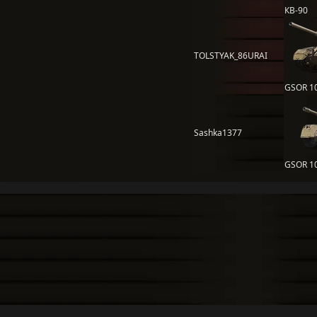
КВ-90
TOLSTYAK_86URAI
GSOR 1
Sashka1377
GSOR 1