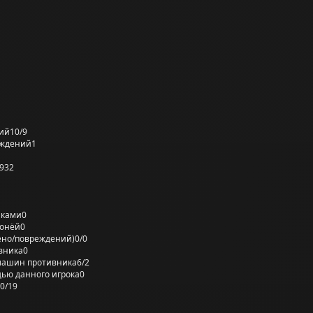
ий
10/9
еждений
1
932
лками
0
ронёй
0
ено/повреждений)
0/0
вника
0
машин противника
6/2
ью данного игрока
0
0/19