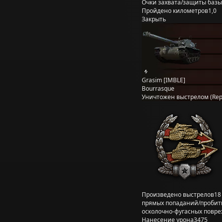
Очки захвата/защиты базы
Пройдено километров
1,0
Закрыть
Grasim [IMBLE]
Bourrasque
Уничтожен выстрелом (Repli
Произведено выстрелов
18
прямых попаданий/пробит
осколочно-фугасных повр
Нанесение урона
3475