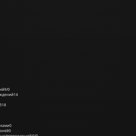
ий
9/0
еждений
14
518
лками
0
ронёй
0
ено/повреждений)
0/0