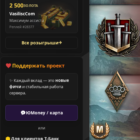
2 500
ЗОЛОТА
VasiliscCom
Максимум ассиста
Реплей #28377
Все розыгрыши
Поддержать проект
✨ Каждый вклад — это
новые
фичи
и стабильная работа
сервера.
ЮMoney / карта
или
Для клиентов Т-Банк