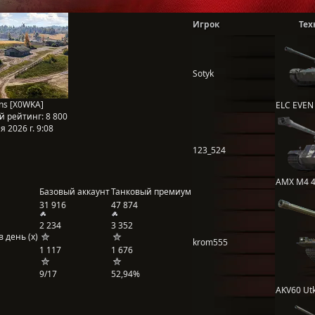
Игрок
Тех
Sotyk
s [X0WKA]
ELC EVEN
й рейтинг:
8 800
 2026 г. 9:08
123_524
AMX M4 4
Базовый аккаунт
Танковый премиум
31 916
47 874
2 234
3 352
 день (x)
krom555
1 117
1 676
9/17
52,94%
AKV60 Ut