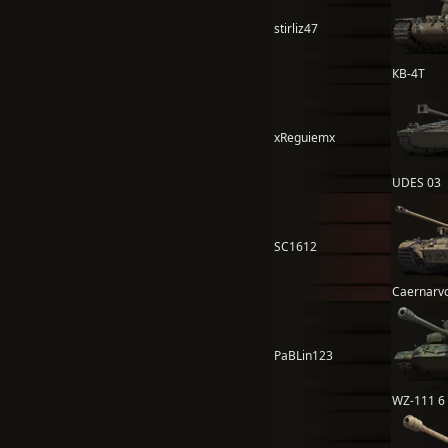
stirliz47
КВ-4Т
xReguiemx
UDES 03
SC1612
Caernarv
PaBLin123
WZ-111 6