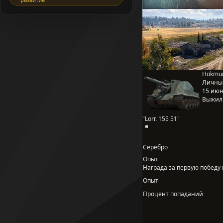
Hokmun
Личны
15 июня
Выжил
"Lorr. 155 51"
Серебро
Опыт
Награда за первую победу в
Опыт
Процент попаданий