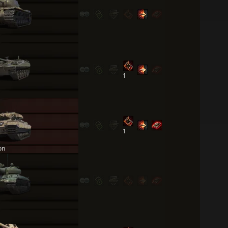
1
1
on