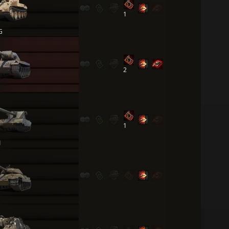
1
G
2
1
1