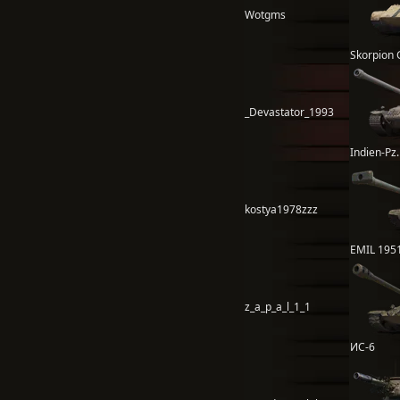
Wotgms
Skorpion 
_Devastator_1993
Indien-Pz.
kostya1978zzz
EMIL 195
z_a_p_a_l_1_1
ИС-6