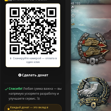
48 193
5 028
25
📱 Сканируйте камерой — оплата в
один клик
Сделать донат
Спасибо!
Любая сумма важна — вы
напрямую ускоряете разработку и
улучшаете сервис. 🚀
Каждый донат — это вклад в
развитие