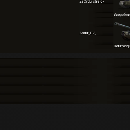
ZaOrdu_strelok
Зверобо
Amur_DV_
Bourrasq