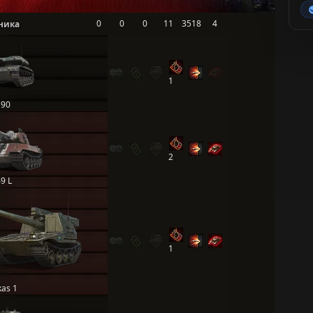
0
0
0
11
3518
4
ника
1
 90
2
9 L
1
kas 1