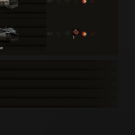
й
1
ue