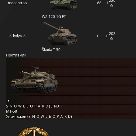
220
megantrop
68
1
WZ-120-1G FT
202
_6_kolya_6_
0
0
Škoda T 50
Противник
S_N_O_W_L_E_O_P_A_R_D [E_N0T]
MT-58
Уничтожен (S_N_O_W_L_E_O_P_A_R_D)