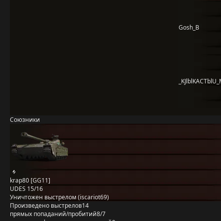
Gosh_B
_KJlblKACTblU_
Союзники
krap80 [GG11]
UDES 15/16
Уничтожен выстрелом (iscariot69)
Произведено выстрелов
14
прямых попаданий/пробитий
8/7