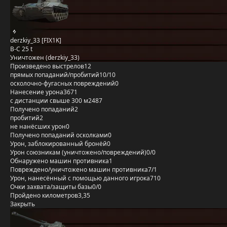
derzkiy_33 [FIX1K]
B-C 25 t
Уничтожен (derzkiy_33)
Произведено выстрелов
12
прямых попаданий/пробитий
10/10
осколочно-фугасных повреждений
0
Нанесение урона
3671
с дистанции свыше 300 м
2487
Получено попаданий
2
пробитий
2
не нанёсших урон
0
Получено попаданий осколками
0
Урон, заблокированный бронёй
0
Урон союзникам (уничтожено/повреждений)
0/0
Обнаружено машин противника
1
Повреждено/уничтожено машин противника
7/1
Урон, нанесённый с помощью данного игрока
710
Очки захвата/защиты базы
0/0
Пройдено километров
3,35
Закрыть