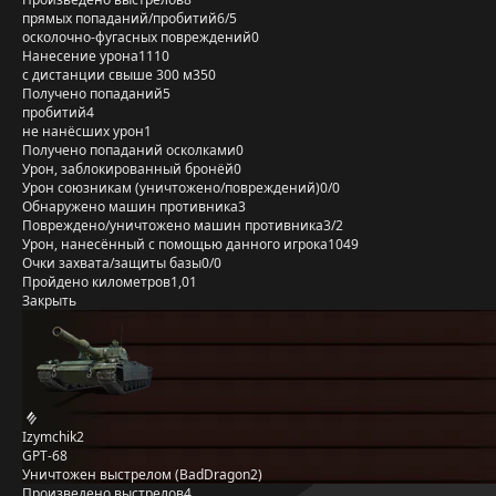
прямых попаданий/пробитий
6/5
осколочно-фугасных повреждений
0
Нанесение урона
1110
с дистанции свыше 300 м
350
Получено попаданий
5
пробитий
4
не нанёсших урон
1
Получено попаданий осколками
0
Урон, заблокированный бронёй
0
Урон союзникам (уничтожено/повреждений)
0/0
Обнаружено машин противника
3
Повреждено/уничтожено машин противника
3/2
Урон, нанесённый с помощью данного игрока
1049
Очки захвата/защиты базы
0/0
Пройдено километров
1,01
Закрыть
Izymchik2
GPT-68
Уничтожен выстрелом (BadDragon2)
Произведено выстрелов
4