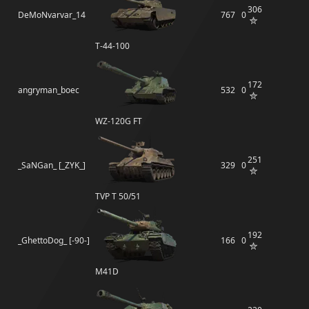
306
DeMoNvarvar_14
767
0
Т-44-100
172
angryman_boec
532
0
WZ-120G FT
251
_SaNGan_ [_ZYK_]
329
0
TVP T 50/51
192
_GhettoDog_ [-90-]
166
0
M41D