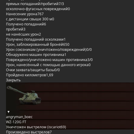
прямых попаданий/пробитий
7/3
осколочно-фугасных повреждений
0
Нанесение урона
767
с дистанции свыше 300 м
0
Получено попаданий
6
пробитий
3
не нанёсших урон
2
Получено попаданий осколками
1
Урон, заблокированный бронёй
650
Урон союзникам (уничтожено/повреждений)
0/0
Обнаружено машин противника
1
Повреждено/уничтожено машин противника
3/0
Урон, нанесённый с помощью данного игрока
0
Очки захвата/защиты базы
0/0
Пройдено километров
1,69
Закрыть
angryman_boec
WZ-120G FT
Уничтожен выстрелом (iscariot69)
Произведено выстрелов
7