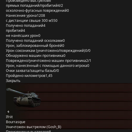
Произведено выстрелов
6
прямых попаданий/пробитий
4/2
осколочно-фугасных повреждений
0
Нанесение урона
1208
с дистанции свыше 300 м
550
Получено попаданий
4
пробитий
4
не нанёсших урон
0
Получено попаданий осколками
0
Урон, заблокированный бронёй
0
Урон союзникам (уничтожено/повреждений)
0/0
Обнаружено машин противника
0
Повреждено/уничтожено машин противника
2/1
Урон, нанесённый с помощью данного игрока
0
Очки захвата/защиты базы
0/0
Пройдено километров
1,45
Закрыть
Ifriit
Bourrasque
Уничтожен выстрелом (Gosh_B)
Произведено выстрелов
8