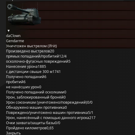
daClown
Gendarme
Уничтожен выстрелом (Ifriit)
Произведено выстрелов
20
прямых попаданий/пробитий
12/4
осколочно-фугасных повреждений
5
Нанесение урона
1885
с дистанции свыше 300 м
1741
Получено попаданий
6
пробитий
6
не нанёсших урон
0
Получено попаданий осколками
0
Урон, заблокированный бронёй
0
Урон союзникам (уничтожено/повреждений)
0/0
Обнаружено машин противника
0
Повреждено/уничтожено машин противника
5/1
Урон, нанесённый с помощью данного игрока
217
Очки захвата/защиты базы
0/0
Пройдено километров
0,65
Закрыть