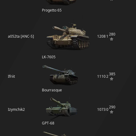
Progetto 65
280
a052ta [ANC-S]
1208
1
LK-7605
385
Ifriit
1110
2
Bourrasque
290
Izymchik2
1073
0
GPT-68