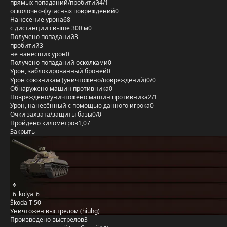
прямых попаданий/пробитий
4/1
осколочно-фугасных повреждений
0
Нанесение урона
68
с дистанции свыше 300 м
0
Получено попаданий
3
пробитий
3
не нанёсших урон
0
Получено попаданий осколками
0
Урон, заблокированный бронёй
0
Урон союзникам (уничтожено/повреждений)
0/0
Обнаружено машин противника
0
Повреждено/уничтожено машин противника
2/1
Урон, нанесённый с помощью данного игрока
0
Очки захвата/защиты базы
0/0
Пройдено километров
1,07
Закрыть
_6_kolya_6_
Škoda T 50
Уничтожен выстрелом (hiuhg)
Произведено выстрелов
3