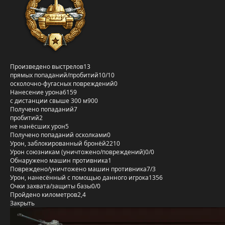
Произведено выстрелов
13
прямых попаданий/пробитий
10/10
осколочно-фугасных повреждений
0
Нанесение урона
6159
с дистанции свыше 300 м
900
Получено попаданий
7
пробитий
2
не нанёсших урон
5
Получено попаданий осколками
0
Урон, заблокированный бронёй
2210
Урон союзникам (уничтожено/повреждений)
0/0
Обнаружено машин противника
1
Повреждено/уничтожено машин противника
7/3
Урон, нанесённый с помощью данного игрока
1356
Очки захвата/защиты базы
0/0
Пройдено километров
2,4
Закрыть