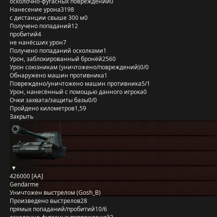
осколочно-фугасных повреждений
0
Нанесение урона
3198
с дистанции свыше 300 м
0
Получено попаданий
12
пробитий
4
не нанёсших урон
7
Получено попаданий осколками
1
Урон, заблокированный бронёй
2560
Урон союзникам (уничтожено/повреждений)
0/0
Обнаружено машин противника
1
Повреждено/уничтожено машин противника
5/1
Урон, нанесённый с помощью данного игрока
0
Очки захвата/защиты базы
0/0
Пройдено километров
1,59
Закрыть
426000 [AA]
Gendarme
Уничтожен выстрелом (Gosh_B)
Произведено выстрелов
28
прямых попаданий/пробитий
10/6