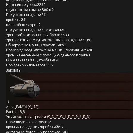
Нанесение урона
2235
с дистанции свыше 300 м
0
Получено попаданий
6
пробитий
4
не нанёсших урон
2
Получено попаданий осколками
0
Урон, заблокированный бронёй
830
Урон союзникам (уничтожено/повреждений)
0/0
Обнаружено машин противника
1
Повреждено/уничтожено машин противника
4/0
Урон, нанесённый с помощью данного игрока
0
Очки захвата/защиты базы
0/0
Пройдено километров
1,36
Закрыть
Afina_PalAId [Y_LIS]
Panther 8,8
Уничтожен выстрелом (S_N_O_W_L_E_O_P_A_R_D)
Произведено выстрелов
8
прямых попаданий/пробитий
8/7
осколочно-фугасных повреждений
0