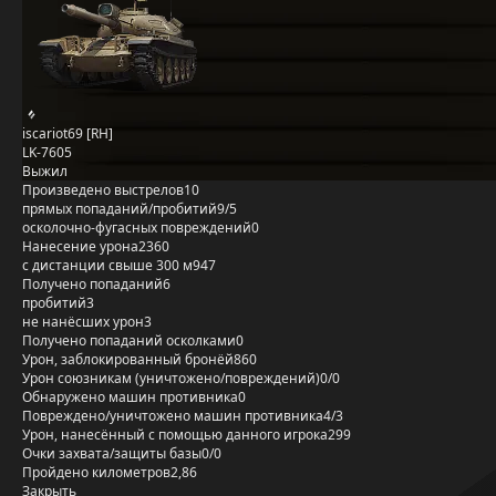
iscariot69 [RH]
LK-7605
Выжил
Произведено выстрелов
10
прямых попаданий/пробитий
9/5
осколочно-фугасных повреждений
0
Нанесение урона
2360
с дистанции свыше 300 м
947
Получено попаданий
6
пробитий
3
не нанёсших урон
3
Получено попаданий осколками
0
Урон, заблокированный бронёй
860
Урон союзникам (уничтожено/повреждений)
0/0
Обнаружено машин противника
0
Повреждено/уничтожено машин противника
4/3
Урон, нанесённый с помощью данного игрока
299
Очки захвата/защиты базы
0/0
Пройдено километров
2,86
Закрыть