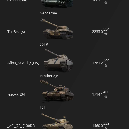
426000 [AA]
2602
1
Gendarme
334
TheBronya
2235
0
50TP
466
Afina_PalAId [Y_LIS]
1781
2
Panther 8,8
400
lesovik_t34
1714
1
TST
223
_AC__72_ [100DR]
1460
0