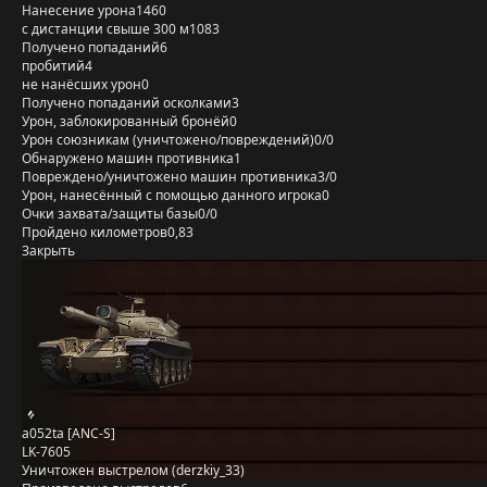
Нанесение урона
1460
с дистанции свыше 300 м
1083
Получено попаданий
6
пробитий
4
не нанёсших урон
0
Получено попаданий осколками
3
Урон, заблокированный бронёй
0
Урон союзникам (уничтожено/повреждений)
0/0
Обнаружено машин противника
1
Повреждено/уничтожено машин противника
3/0
Урон, нанесённый с помощью данного игрока
0
Очки захвата/защиты базы
0/0
Пройдено километров
0,83
Закрыть
a052ta [ANC-S]
LK-7605
Уничтожен выстрелом (derzkiy_33)