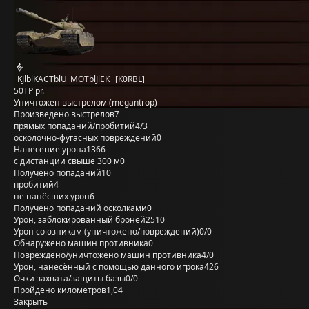
_KJlblKACTblU_MOTblJlEK_ [K0RBL]
50TP pr.
Уничтожен выстрелом (megantrop)
Произведено выстрелов
7
прямых попаданий/пробитий
4/3
осколочно-фугасных повреждений
0
Нанесение урона
1366
с дистанции свыше 300 м
0
Получено попаданий
10
пробитий
4
не нанёсших урон
6
Получено попаданий осколками
0
Урон, заблокированный бронёй
2510
Урон союзникам (уничтожено/повреждений)
0/0
Обнаружено машин противника
0
Повреждено/уничтожено машин противника
4/0
Урон, нанесённый с помощью данного игрока
426
Очки захвата/защиты базы
0/0
Пройдено километров
1,04
Закрыть