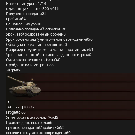
Нанесение урона
1714
с дистанции свыше 300 м
616
Получено попаданий
4
пробитий
4
не нанёсших урон
0
Получено попаданий осколками
0
Урон, заблокированный бронёй
0
Урон союзникам (уничтожено/повреждений)
0/0
Обнаружено машин противника
0
Повреждено/уничтожено машин противника
4/1
Урон, нанесённый с помощью данного игрока
0
Очки захвата/защиты базы
0/0
Пройдено километров
1,88
Закрыть
_AC__72_ [100DR]
Progetto 65
Уничтожен выстрелом (AxelST)
Произведено выстрелов
6
прямых попаданий/пробитий
6/4
осколочно-фугасных повреждений
0