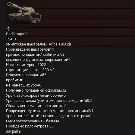
BadDragon2
T54E1
Уничтожен выстрелом (Afina_PalAId)
Произведено выстрелов
11
прямых попаданий/пробитий
7/3
осколочно-фугасных повреждений
0
Нанесение урона
1022
с дистанции свыше 300 м
0
Получено попаданий
5
пробитий
3
не нанёсших урон
0
Получено попаданий осколками
2
Урон, заблокированный бронёй
0
Урон союзникам (уничтожено/повреждений)
0/0
Обнаружено машин противника
1
Повреждено/уничтожено машин противника
2/1
Урон, нанесённый с помощью данного игрока
0
Очки захвата/защиты базы
0/0
Пройдено километров
1,05
Закрыть