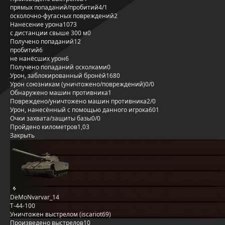
прямых попаданий/пробитий
4/1
осколочно-фугасных повреждений
2
Нанесение урона
1073
с дистанции свыше 300 м
0
Получено попаданий
12
пробитий
6
не нанёсших урон
6
Получено попаданий осколками
0
Урон, заблокированный бронёй
1680
Урон союзникам (уничтожено/повреждений)
0/0
Обнаружено машин противника
1
Повреждено/уничтожено машин противника
2/0
Урон, нанесённый с помощью данного игрока
601
Очки захвата/защиты базы
0/0
Пройдено километров
1,03
Закрыть
DeMoNvarvar_14
Т-44-100
Уничтожен выстрелом (iscariot69)
Произведено выстрелов
10