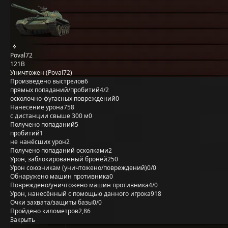
Poval72
121B
Уничтожен (Poval72)
Произведено выстрелов
6
прямых попаданий/пробитий
4/2
осколочно-фугасных повреждений
0
Нанесение урона
758
с дистанции свыше 300 м
0
Получено попаданий
5
пробитий
1
не нанёсших урон
2
Получено попаданий осколками
2
Урон, заблокированный бронёй
250
Урон союзникам (уничтожено/повреждений)
0/0
Обнаружено машин противника
0
Повреждено/уничтожено машин противника
4/0
Урон, нанесённый с помощью данного игрока
918
Очки захвата/защиты базы
0/0
Пройдено километров
2,86
Закрыть