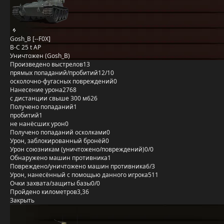
Gosh_B [--F0X]
B-C 25 t AP
Уничтожен (Gosh_B)
Произведено выстрелов
13
прямых попаданий/пробитий
12/10
осколочно-фугасных повреждений
0
Нанесение урона
2768
с дистанции свыше 300 м
626
Получено попаданий
1
пробитий
1
не нанёсших урон
0
Получено попаданий осколками
0
Урон, заблокированный бронёй
0
Урон союзникам (уничтожено/повреждений)
0/0
Обнаружено машин противника
1
Повреждено/уничтожено машин противника
6/3
Урон, нанесённый с помощью данного игрока
511
Очки захвата/защиты базы
0/0
Пройдено километров
3,36
Закрыть