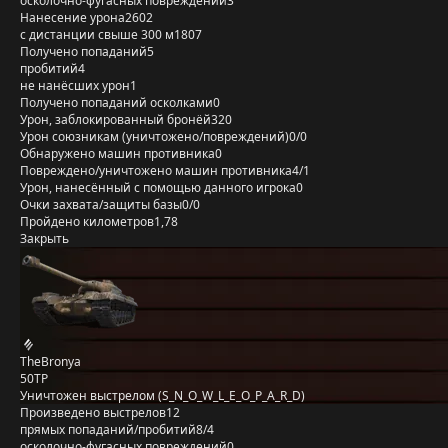
осколочно-фугасных повреждений
3
Нанесение урона
2602
с дистанции свыше 300 м
1807
Получено попаданий
5
пробитий
4
не нанёсших урон
1
Получено попаданий осколками
0
Урон, заблокированный бронёй
320
Урон союзникам (уничтожено/повреждений)
0/0
Обнаружено машин противника
0
Повреждено/уничтожено машин противника
4/1
Урон, нанесённый с помощью данного игрока
0
Очки захвата/защиты базы
0/0
Пройдено километров
1,78
Закрыть
TheBronya
50TP
Уничтожен выстрелом (S_N_O_W_L_E_O_P_A_R_D)
Произведено выстрелов
12
прямых попаданий/пробитий
8/4
осколочно-фугасных повреждений
0