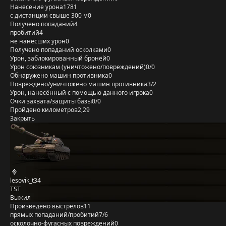
Нанесение урона
1781
с дистанции свыше 300 м
0
Получено попаданий
4
пробитий
4
не нанёсших урон
0
Получено попаданий осколками
0
Урон, заблокированный бронёй
0
Урон союзникам (уничтожено/повреждений)
0/0
Обнаружено машин противника
0
Повреждено/уничтожено машин противника
3/2
Урон, нанесённый с помощью данного игрока
0
Очки захвата/защиты базы
0/0
Пройдено километров
2,29
Закрыть
lesovik_t34
TST
Выжил
Произведено выстрелов
11
прямых попаданий/пробитий
7/6
осколочно-фугасных повреждений
0