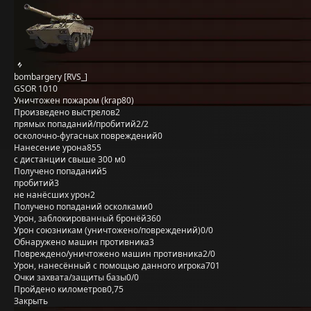
bombargery [RVS_]
GSOR 1010
Уничтожен пожаром (krap80)
Произведено выстрелов
2
прямых попаданий/пробитий
2/2
осколочно-фугасных повреждений
0
Нанесение урона
855
с дистанции свыше 300 м
0
Получено попаданий
5
пробитий
3
не нанёсших урон
2
Получено попаданий осколками
0
Урон, заблокированный бронёй
360
Урон союзникам (уничтожено/повреждений)
0/0
Обнаружено машин противника
3
Повреждено/уничтожено машин противника
2/0
Урон, нанесённый с помощью данного игрока
701
Очки захвата/защиты базы
0/0
Пройдено километров
0,75
Закрыть