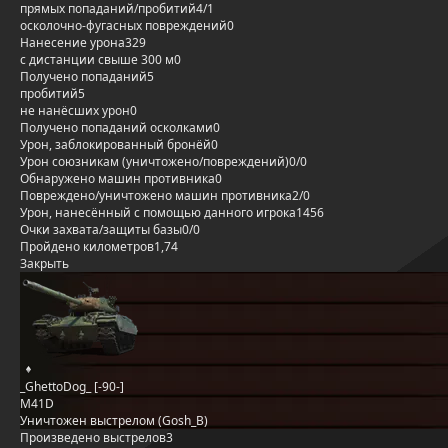
прямых попаданий/пробитий
4/1
осколочно-фугасных повреждений
0
Нанесение урона
329
с дистанции свыше 300 м
0
Получено попаданий
5
пробитий
5
не нанёсших урон
0
Получено попаданий осколками
0
Урон, заблокированный бронёй
0
Урон союзникам (уничтожено/повреждений)
0/0
Обнаружено машин противника
0
Повреждено/уничтожено машин противника
2/0
Урон, нанесённый с помощью данного игрока
1456
Очки захвата/защиты базы
0/0
Пройдено километров
1,74
Закрыть
_GhettoDog_ [-90-]
M41D
Уничтожен выстрелом (Gosh_B)
Произведено выстрелов
3