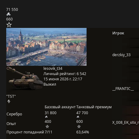
71 550
660
Игрок
derzkiy_33
lesovik_t34
Личный рейтинг:
6 542
15 июня 2026 г. 22:17
Выжил
__FRANTIC__
"TST"
Базовый аккаунт
Танковый премиум
31 800
47 700
Серебро
400
600
X_008_EK_xXx_
Опыт
Процент попаданий
7/11
63,64%