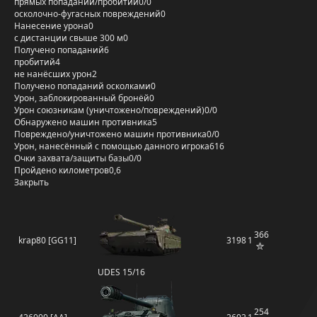
прямых попаданий/пробитий
0/0
осколочно-фугасных повреждений
0
Нанесение урона
0
с дистанции свыше 300 м
0
Получено попаданий
6
пробитий
4
не нанёсших урон
2
Получено попаданий осколками
0
Урон, заблокированный бронёй
0
Урон союзникам (уничтожено/повреждений)
0/0
Обнаружено машин противника
5
Повреждено/уничтожено машин противника
0/0
Урон, нанесённый с помощью данного игрока
616
Очки захвата/защиты базы
0/0
Пройдено километров
0,6
Закрыть
366
krap80 [GG11]
3198
1
UDES 15/16
254