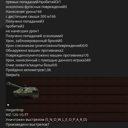
прямых попаданий/пробитий
3/1
осколочно-фугасных повреждений
0
Нанесение урона
166
с дистанции свыше 300 м
166
Получено попаданий
3
пробитий
2
не нанёсших урон
1
Получено попаданий осколками
0
Урон, заблокированный бронёй
0
Урон союзникам (уничтожено/повреждений)
0/0
Обнаружено машин противника
2
Повреждено/уничтожено машин противника
1/0
Урон, нанесённый с помощью данного игрока
349
Очки захвата/защиты базы
0/0
Пройдено километров
1,06
Закрыть
megantrop
WZ-120-1G FT
Уничтожен выстрелом (S_N_O_W_L_E_O_P_A_R_D)
Произведено выстрелов
7