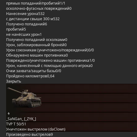
прямых попаданий/пробитий
1/1
осколочно-фугасных повреждений
0
Нанесение урона
532
с дистанции свыше 300 м
532
Получено попаданий
6
пробитий
5
не нанёсших урон
1
Получено попаданий осколками
0
Урон, заблокированный бронёй
0
Урон союзникам (уничтожено/повреждений)
0/0
Обнаружено машин противника
0
Повреждено/уничтожено машин противника
1/0
Урон, нанесённый с помощью данного игрока
0
Очки захвата/защиты базы
0/0
Пройдено километров
0,64
Закрыть
_SaNGan_ [_ZYK_]
TVP T 50/51
Уничтожен выстрелом (daClown)
Произведено выстрелов
9