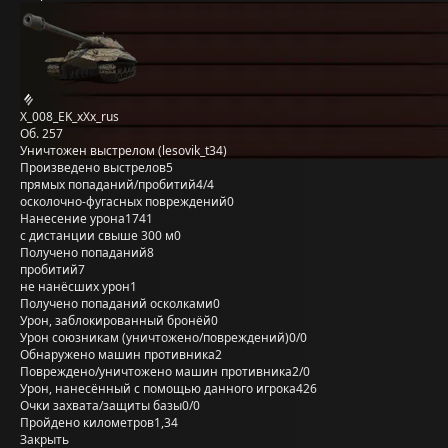
X_008_EK_xXx_rus
Об. 257
Уничтожен выстрелом (lesovik_t34)
Произведено выстрелов
5
прямых попаданий/пробитий
4/4
осколочно-фугасных повреждений
0
Нанесение урона
1741
с дистанции свыше 300 м
0
Получено попаданий
8
пробитий
7
не нанёсших урон
1
Получено попаданий осколками
0
Урон, заблокированный бронёй
0
Урон союзникам (уничтожено/повреждений)
0/0
Обнаружено машин противника
2
Повреждено/уничтожено машин противника
2/0
Урон, нанесённый с помощью данного игрока
426
Очки захвата/защиты базы
0/0
Пройдено километров
1,34
Закрыть