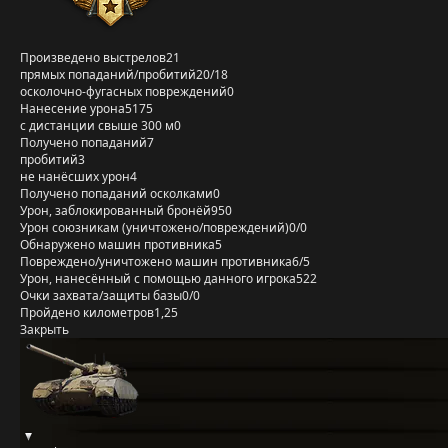
Произведено выстрелов
21
прямых попаданий/пробитий
20/18
осколочно-фугасных повреждений
0
Нанесение урона
5175
с дистанции свыше 300 м
0
Получено попаданий
7
пробитий
3
не нанёсших урон
4
Получено попаданий осколками
0
Урон, заблокированный бронёй
950
Урон союзникам (уничтожено/повреждений)
0/0
Обнаружено машин противника
5
Повреждено/уничтожено машин противника
6/5
Урон, нанесённый с помощью данного игрока
522
Очки захвата/защиты базы
0/0
Пройдено километров
1,25
Закрыть