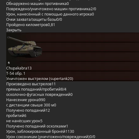
Обнаружено машин противника
0
Повреждено/уничтожено машин противника
2/0
Урон, нанесённый с помощью данного игрока
0
Очки захвата/защиты базы
0/0
Пройдено километров
0,81
Закрыть
Chupakabra13
Т-54 обр. 1
Уничтожен выстрелом (supertank20)
Произведено выстрелов
11
прямых попаданий/пробитий
8/4
осколочно-фугасных повреждений
0
Нанесение урона
990
с дистанции свыше 300 м
0
Получено попаданий
12
пробитий
6
не нанёсших урон
5
Получено попаданий осколками
1
Урон, заблокированный бронёй
1130
Урон союзникам (уничтожено/повреждений)
0/0