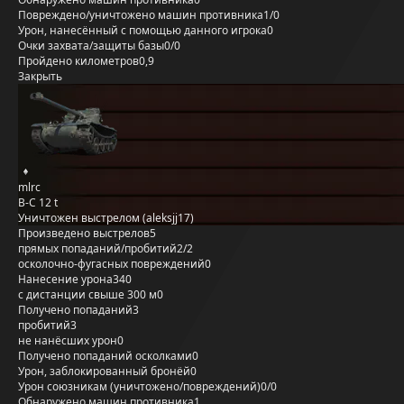
Повреждено/уничтожено машин противника
1/0
Урон, нанесённый с помощью данного игрока
0
Очки захвата/защиты базы
0/0
Пройдено километров
0,9
Закрыть
mlrc
B-C 12 t
Уничтожен выстрелом (aleksjj17)
Произведено выстрелов
5
прямых попаданий/пробитий
2/2
осколочно-фугасных повреждений
0
Нанесение урона
340
с дистанции свыше 300 м
0
Получено попаданий
3
пробитий
3
не нанёсших урон
0
Получено попаданий осколками
0
Урон, заблокированный бронёй
0
Урон союзникам (уничтожено/повреждений)
0/0
Обнаружено машин противника
1