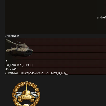
andre
Союзники
Sid_Kamilich [CEBCT]
Об. 274а
Уничтожен выстрелом (xBcTPeTuMc9_B_aDy_)