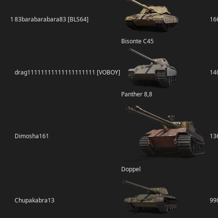
1
83barabarabara83 [BLS64]
16
Bisonte C45
drag11111111111111111111 [VOBOY]
14
Panther 8,8
Dimosha161
13
Doppel
Chupakabra13
99