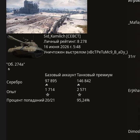
Игрок
_Mafia
Sid_Kamilich [CEBCT]
Личный рейтинг:
8 278
16 июня 2026 г. 5:48
Уничтожен выстрелом (xBcTPeTuMc9_B_aDy_)
31rr
"Об. 274а"
Базовый аккаунт
Танковый премиум
97 895
146 842
Серебро
1 714
2 571
ErJAh
Опыт
Процент попаданий
20/21
95,24%
Dimos