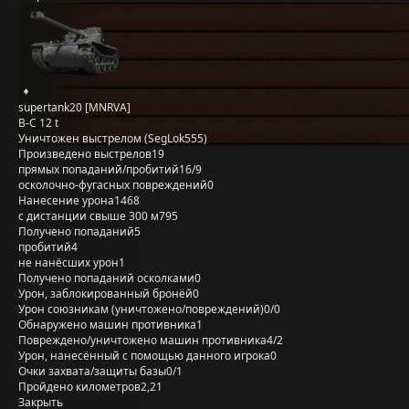
supertank20 [MNRVA]
B-C 12 t
Уничтожен выстрелом (SegLok555)
Произведено выстрелов
19
прямых попаданий/пробитий
16/9
осколочно-фугасных повреждений
0
Нанесение урона
1468
с дистанции свыше 300 м
795
Получено попаданий
5
пробитий
4
не нанёсших урон
1
Получено попаданий осколками
0
Урон, заблокированный бронёй
0
Урон союзникам (уничтожено/повреждений)
0/0
Обнаружено машин противника
1
Повреждено/уничтожено машин противника
4/2
Урон, нанесённый с помощью данного игрока
0
Очки захвата/защиты базы
0/1
Пройдено километров
2,21
Закрыть