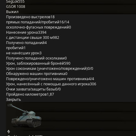
SegLok555
GSOR 1008
Выжил
Произведено выстрелов
18
прямых попаданий/пробитий
16/14
осколочно-фугасных повреждений
0
Нанесение урона
3394
с дистанции свыше 300 м
982
Получено попаданий
4
пробитий
1
не нанёсших урон
3
Получено попаданий осколками
0
Урон, заблокированный бронёй
590
Урон союзникам (уничтожено/повреждений)
0/0
Обнаружено машин противника
0
Повреждено/уничтожено машин противника
4/4
Урон, нанесённый с помощью данного игрока
306
Очки захвата/защиты базы
0/0
Пройдено километров
1,87
Закрыть