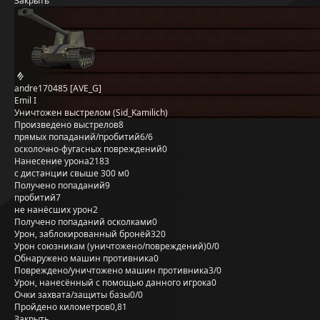
Закрыть
andre170485 [AVE_G]
Emil I
Уничтожен выстрелом (Sid_Kamilich)
Произведено выстрелов
8
прямых попаданий/пробитий
6/6
осколочно-фугасных повреждений
0
Нанесение урона
2183
с дистанции свыше 300 м
0
Получено попаданий
9
пробитий
7
не нанёсших урон
2
Получено попаданий осколками
0
Урон, заблокированный бронёй
320
Урон союзникам (уничтожено/повреждений)
0/0
Обнаружено машин противника
0
Повреждено/уничтожено машин противника
3/0
Урон, нанесённый с помощью данного игрока
0
Очки захвата/защиты базы
0/0
Пройдено километров
0,81
Закрыть