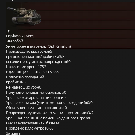
ErJAha997 [M9Y]
Зверобой
Уничтожен выстрелом (Sid_Kamilich)
Произведено выстрелов
5
прямых попаданий/пробитий
3/3
осколочно-фугасных повреждений
0
Нанесение урона
1752
с дистанции свыше 300 м
388
Получено попаданий
5
пробитий
5
не нанёсших урон
0
Получено попаданий осколками
0
Урон, заблокированный бронёй
0
Урон союзникам (уничтожено/повреждений)
0/0
Обнаружено машин противника
0
Повреждено/уничтожено машин противника
3/2
Урон, нанесённый с помощью данного игрока
0
Очки захвата/защиты базы
0/0
Пройдено километров
0,63
Закрыть