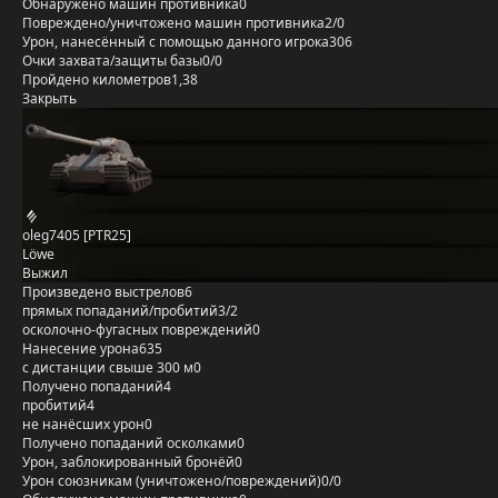
Обнаружено машин противника
0
Повреждено/уничтожено машин противника
2/0
Урон, нанесённый с помощью данного игрока
306
Очки захвата/защиты базы
0/0
Пройдено километров
1,38
Закрыть
oleg7405 [PTR25]
Löwe
Выжил
Произведено выстрелов
6
прямых попаданий/пробитий
3/2
осколочно-фугасных повреждений
0
Нанесение урона
635
с дистанции свыше 300 м
0
Получено попаданий
4
пробитий
4
не нанёсших урон
0
Получено попаданий осколками
0
Урон, заблокированный бронёй
0
Урон союзникам (уничтожено/повреждений)
0/0