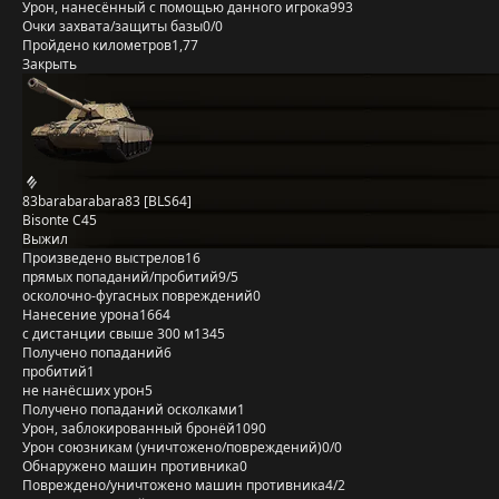
Урон, нанесённый с помощью данного игрока
993
Очки захвата/защиты базы
0/0
Пройдено километров
1,77
Закрыть
83barabarabara83 [BLS64]
Bisonte C45
Выжил
Произведено выстрелов
16
прямых попаданий/пробитий
9/5
осколочно-фугасных повреждений
0
Нанесение урона
1664
с дистанции свыше 300 м
1345
Получено попаданий
6
пробитий
1
не нанёсших урон
5
Получено попаданий осколками
1
Урон, заблокированный бронёй
1090
Урон союзникам (уничтожено/повреждений)
0/0
Обнаружено машин противника
0
Повреждено/уничтожено машин противника
4/2