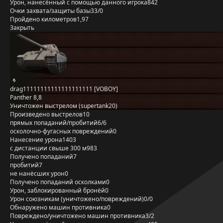
Урон, нанесённый с помощью данного игрока
842
Очки захвата/защиты базы
33/0
Пройдено километров
1,97
Закрыть
drag11111111111111111111 [VOBOY]
Panther 8,8
Уничтожен выстрелом (supertank20)
Произведено выстрелов
10
прямых попаданий/пробитий
6/6
осколочно-фугасных повреждений
0
Нанесение урона
1403
с дистанции свыше 300 м
983
Получено попаданий
7
пробитий
7
не нанёсших урон
0
Получено попаданий осколками
0
Урон, заблокированный бронёй
0
Урон союзникам (уничтожено/повреждений)
0/0
Обнаружено машин противника
0
Повреждено/уничтожено машин противника
3/2