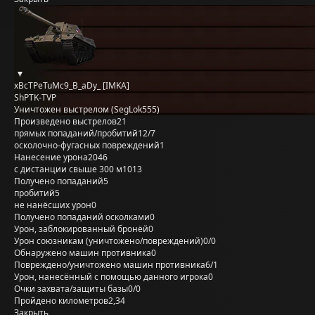
xBcTPeTuMc9_B_aDy_ [IMKA]
ShPTK-TVP
Уничтожен выстрелом (SegLok555)
Произведено выстрелов
21
прямых попаданий/пробитий
12/7
осколочно-фугасных повреждений
1
Нанесение урона
2046
с дистанции свыше 300 м
1013
Получено попаданий
5
пробитий
5
не нанёсших урон
0
Получено попаданий осколками
0
Урон, заблокированный бронёй
0
Урон союзникам (уничтожено/повреждений)
0/0
Обнаружено машин противника
0
Повреждено/уничтожено машин противника
6/1
Урон, нанесённый с помощью данного игрока
0
Очки захвата/защиты базы
0/0
Пройдено километров
2,34
Закрыть