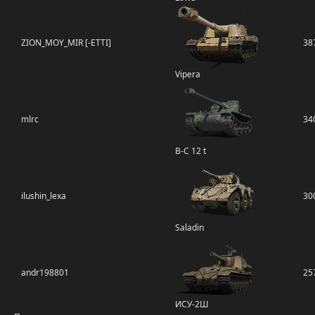
ZION_MOY_MIR [-ETTI]
38
Vipera
mlrc
34
B-C 12 t
ilushin_lexa
30
Saladin
andr198801
25
ИСУ-2Ш