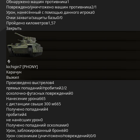
Обнаружено машин противника
1
Повреждено/уничтожено машин противника
2/1
Урон, нанесённый с помощью данного игрока
0
Очки захвата/защиты базы
0/0
Пройдено километров
1,57
Закрыть
kichigin7 [PHONY]
Карачун
Выжил
Произведено выстрелов
4
прямых попаданий/пробитий
2/2
осколочно-фугасных повреждений
0
Нанесение урона
665
с дистанции свыше 300 м
665
Получено попаданий
4
пробитий
4
не нанёсших урон
0
Получено попаданий осколками
0
Урон, заблокированный бронёй
0
Урон союзникам (уничтожено/повреждений)
0/0