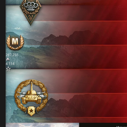
267 255
4 114