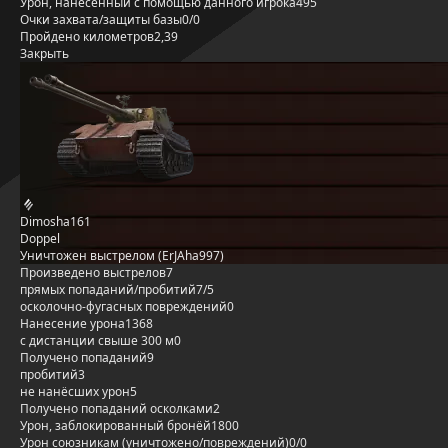
Урон, нанесённый с помощью данного игрока
495
Очки захвата/защиты базы
0/0
Пройдено километров
2,39
Закрыть
Dimosha161
Doppel
Уничтожен выстрелом (ErJAha997)
Произведено выстрелов
7
прямых попаданий/пробитий
7/5
осколочно-фугасных повреждений
0
Нанесение урона
1368
с дистанции свыше 300 м
0
Получено попаданий
9
пробитий
3
не нанёсших урон
5
Получено попаданий осколками
2
Урон, заблокированный бронёй
1800
Урон союзникам (уничтожено/повреждений)
0/0