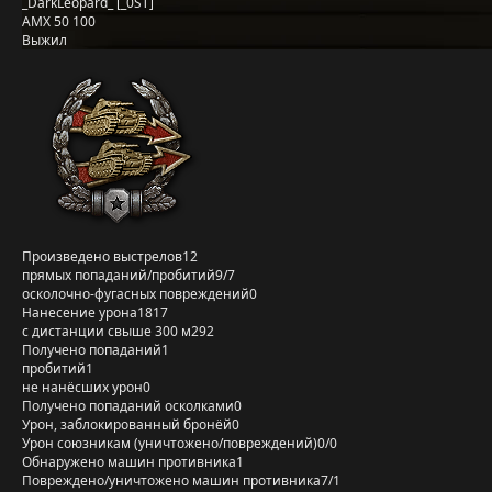
_DarkLeopard_ [_0ST]
AMX 50 100
Выжил
Произведено выстрелов
12
прямых попаданий/пробитий
9/7
осколочно-фугасных повреждений
0
Нанесение урона
1817
с дистанции свыше 300 м
292
Получено попаданий
1
пробитий
1
не нанёсших урон
0
Получено попаданий осколками
0
Урон, заблокированный бронёй
0
Урон союзникам (уничтожено/повреждений)
0/0
Обнаружено машин противника
1
Повреждено/уничтожено машин противника
7/1