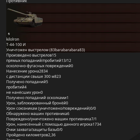
Противник
kilolron
Т-44-100 И
Уничтожен выстрелом (83barabarabara83)
Произведено выстрелов
15
прямых попаданий/пробитий
13/12
осколочно-фугасных повреждений
0
Нанесение урона
2834
с дистанции свыше 300 м
823
Получено попаданий
5
пробитий
4
не нанёсших урон
0
Получено попаданий осколками
1
Урон, заблокированный бронёй
0
Урон союзникам (уничтожено/повреждений)
0/0
Обнаружено машин противника
6
Повреждено/уничтожено машин противника
7/1
Урон, нанесённый с помощью данного игрока
1734
Очки захвата/защиты базы
0/0
Пройдено километров
2,36