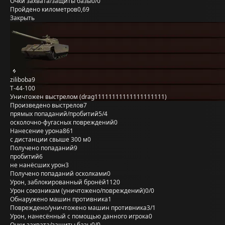
Очки захвата/защиты базы
0/0
Пройдено километров
0,69
Закрыть
ziliboba9
Т-44-100
Уничтожен выстрелом (drag11111111111111111111)
Произведено выстрелов
7
прямых попаданий/пробитий
5/4
осколочно-фугасных повреждений
0
Нанесение урона
861
с дистанции свыше 300 м
0
Получено попаданий
9
пробитий
6
не нанёсших урон
3
Получено попаданий осколками
0
Урон, заблокированный бронёй
1120
Урон союзникам (уничтожено/повреждений)
0/0
Обнаружено машин противника
1
Повреждено/уничтожено машин противника
3/1
Урон, нанесённый с помощью данного игрока
0
Очки захвата/защиты базы
0/0