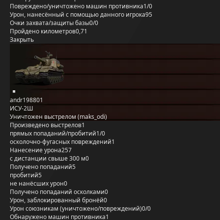
Повреждено/уничтожено машин противника
1/0
Урон, нанесённый с помощью данного игрока
95
Очки захвата/защиты базы
0/0
Пройдено километров
0,71
Закрыть
andr198801
ИСУ-2Ш
Уничтожен выстрелом (maks_odi)
Произведено выстрелов
1
прямых попаданий/пробитий
1/0
осколочно-фугасных повреждений
1
Нанесение урона
257
с дистанции свыше 300 м
0
Получено попаданий
5
пробитий
5
не нанёсших урон
0
Получено попаданий осколками
0
Урон, заблокированный бронёй
0
Урон союзникам (уничтожено/повреждений)
0/0
Обнаружено машин противника
1