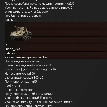
Повреждено/уничтожено машин противника
2/0
Урон, нанесённый с помощью данного игрока
0
Очки захвата/защиты базы
0/0
Пройдено километров
0,81
Закрыть
ilushin_lexa
Saladin
Уничтожен выстрелом (kilolron)
Произведено выстрелов
3
прямых попаданий/пробитий
3/2
осколочно-фугасных повреждений
0
Нанесение урона
300
с дистанции свыше 300 м
0
Получено попаданий
5
пробитий
5
не нанёсших урон
0
Получено попаданий осколками
0
Урон, заблокированный бронёй
0
Урон союзникам (уничтожено/повреждений)
0/0
Обнаружено машин противника
0