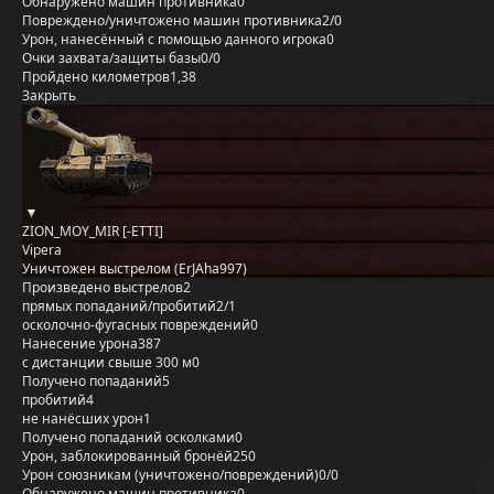
Обнаружено машин противника
0
Повреждено/уничтожено машин противника
2/0
Урон, нанесённый с помощью данного игрока
0
Очки захвата/защиты базы
0/0
Пройдено километров
1,38
Закрыть
ZION_MOY_MIR [-ETTI]
Vipera
Уничтожен выстрелом (ErJAha997)
Произведено выстрелов
2
прямых попаданий/пробитий
2/1
осколочно-фугасных повреждений
0
Нанесение урона
387
с дистанции свыше 300 м
0
Получено попаданий
5
пробитий
4
не нанёсших урон
1
Получено попаданий осколками
0
Урон, заблокированный бронёй
250
Урон союзникам (уничтожено/повреждений)
0/0
Обнаружено машин противника
0