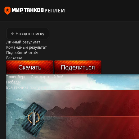
РЕПЛЕИ
← Назад к списку
Личный результат
Командный результат
Подробный отчёт
Раскатка
Скачать
Поделиться
Эрленберг
-
Стандартный бой
Победа!
Вся техника противника уничтожена