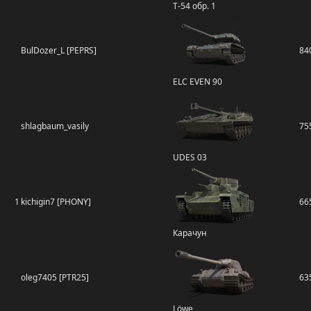
Т-54 обр. 1
BulDozer_L [PEPRS]
84
ELC EVEN 90
shlagbaum_vasily
75
UDES 03
1
kichigin7 [PHONY]
66
Карачун
oleg7405 [PTR25]
63
Löwe