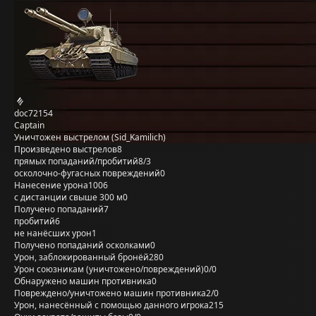
doc72154
Captain
Уничтожен выстрелом (Sid_Kamilich)
Произведено выстрелов
8
прямых попаданий/пробитий
8/3
осколочно-фугасных повреждений
0
Нанесение урона
1006
с дистанции свыше 300 м
0
Получено попаданий
7
пробитий
6
не нанёсших урон
1
Получено попаданий осколками
0
Урон, заблокированный бронёй
280
Урон союзникам (уничтожено/повреждений)
0/0
Обнаружено машин противника
0
Повреждено/уничтожено машин противника
2/0
Урон, нанесённый с помощью данного игрока
215