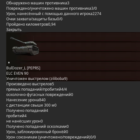
Обнаружено машин противника
3
Повреждено/уничтожено машин противника
3/0
Урон, нанесённый с помощью данного игрока
2274
Очки захвата/защиты базы
0/0
Пройдено километров
0,94
Закрыть
BulDozer_L [PEPRS]
ELC EVEN 90
Уничтожен выстрелом (ziliboba9)
Произведено выстрелов
5
прямых попаданий/пробитий
4/4
осколочно-фугасных повреждений
0
Нанесение урона
840
с дистанции свыше 300 м
0
Получено попаданий
4
пробитий
4
не нанёсших урон
0
Получено попаданий осколками
0
Урон, заблокированный бронёй
0
Урон союзникам (уничтожено/повреждений)
0/0