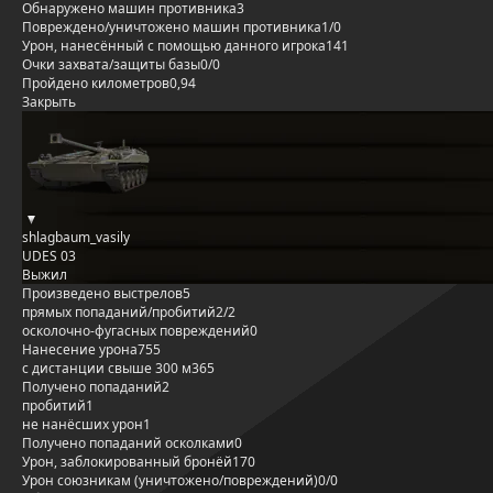
Обнаружено машин противника
3
Повреждено/уничтожено машин противника
1/0
Урон, нанесённый с помощью данного игрока
141
Очки захвата/защиты базы
0/0
Пройдено километров
0,94
Закрыть
shlagbaum_vasily
UDES 03
Выжил
Произведено выстрелов
5
прямых попаданий/пробитий
2/2
осколочно-фугасных повреждений
0
Нанесение урона
755
с дистанции свыше 300 м
365
Получено попаданий
2
пробитий
1
не нанёсших урон
1
Получено попаданий осколками
0
Урон, заблокированный бронёй
170
Урон союзникам (уничтожено/повреждений)
0/0