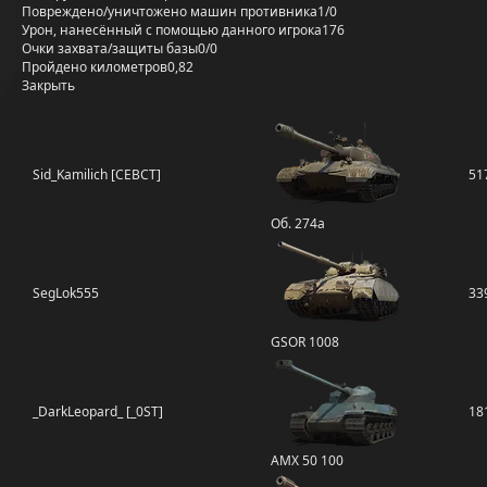
Повреждено/уничтожено машин противника
1/0
Урон, нанесённый с помощью данного игрока
176
Очки захвата/защиты базы
0/0
Пройдено километров
0,82
Закрыть
Sid_Kamilich [CEBCT]
51
Об. 274а
SegLok555
33
GSOR 1008
_DarkLeopard_ [_0ST]
18
AMX 50 100