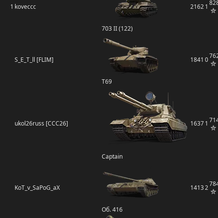
82
1
koveccc
2162
1
703 II (122)
76
S_E_T_ll [FLIM]
1841
0
T69
71
ukol26russ [CCC26]
1637
1
Captain
78
KoT_v_SaPoG_aX
1413
2
Об. 416