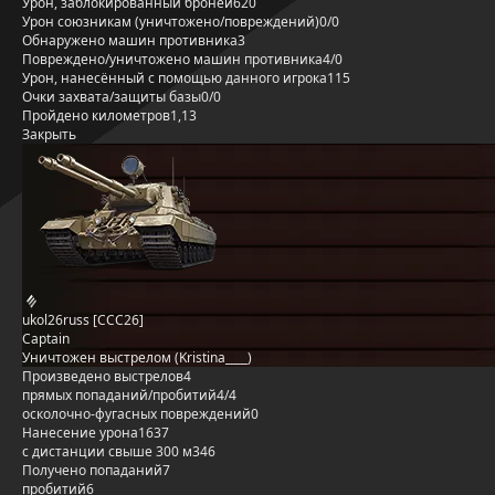
Урон, заблокированный бронёй
620
Урон союзникам (уничтожено/повреждений)
0/0
Обнаружено машин противника
3
Повреждено/уничтожено машин противника
4/0
Урон, нанесённый с помощью данного игрока
115
Очки захвата/защиты базы
0/0
Пройдено километров
1,13
Закрыть
ukol26russ [CCC26]
Captain
Уничтожен выстрелом (Kristina____)
Произведено выстрелов
4
прямых попаданий/пробитий
4/4
осколочно-фугасных повреждений
0
Нанесение урона
1637
с дистанции свыше 300 м
346
Получено попаданий
7
пробитий
6