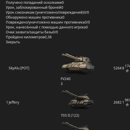
Получено попаданий осколками
0
Урон, заблокированный бронёй
0
Урон союзникам (уничтожено/повреждений)
0/0
Обнаружено машин противника
0
Повреждено/уничтожено машин противника
0/0
Урон, нанесённый с помощью данного игрока
0
Очки захвата/защиты базы
0/0
Пройдено километров
0,38
Закрыть
17
SkyAlu [POT]
5264
8
FV240
3
96
1
Jeffery
2682
1
703 II (122)