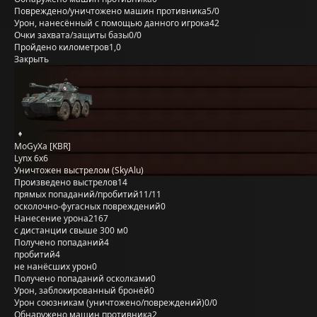
Повреждено/уничтожено машин противника
5/0
Урон, нанесённый с помощью данного игрока
42
Очки захвата/защиты базы
0/0
Пройдено километров
1,0
Закрыть
MoGyXa [KBR]
Lynx 6x6
Уничтожен выстрелом (SkyAlu)
Произведено выстрелов
14
прямых попаданий/пробитий
11/11
осколочно-фугасных повреждений
0
Нанесение урона
2167
с дистанции свыше 300 м
0
Получено попаданий
4
пробитий
4
не нанёсших урон
0
Получено попаданий осколками
0
Урон, заблокированный бронёй
0
Урон союзникам (уничтожено/повреждений)
0/0
Обнаружено машин противника
2