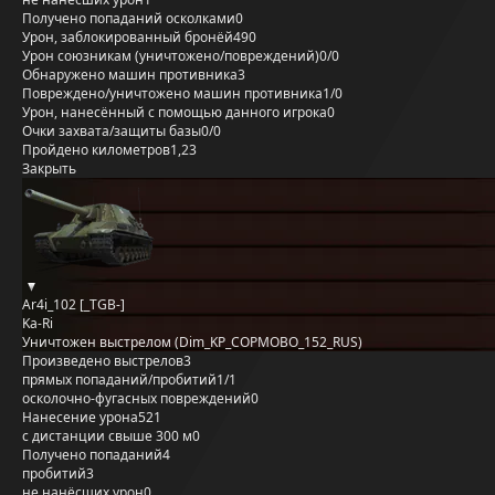
Получено попаданий осколками
0
Урон, заблокированный бронёй
490
Урон союзникам (уничтожено/повреждений)
0/0
Обнаружено машин противника
3
Повреждено/уничтожено машин противника
1/0
Урон, нанесённый с помощью данного игрока
0
Очки захвата/защиты базы
0/0
Пройдено километров
1,23
Закрыть
Ar4i_102 [_TGB-]
Ka-Ri
Уничтожен выстрелом (Dim_KP_COPMOBO_152_RUS)
Произведено выстрелов
3
прямых попаданий/пробитий
1/1
осколочно-фугасных повреждений
0
Нанесение урона
521
с дистанции свыше 300 м
0
Получено попаданий
4
пробитий
3
не нанёсших урон
0