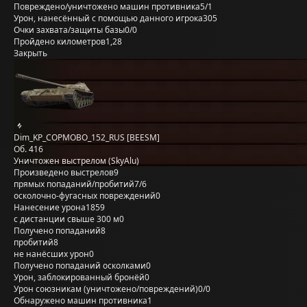
Повреждено/уничтожено машин противника
5/1
Урон, нанесённый с помощью данного игрока
305
Очки захвата/защиты базы
0/0
Пройдено километров
1,28
Закрыть
Dim_KP_COPMOBO_152_RUS [BEESM]
Об. 416
Уничтожен выстрелом (SkyAlu)
Произведено выстрелов
9
прямых попаданий/пробитий
7/6
осколочно-фугасных повреждений
0
Нанесение урона
1859
с дистанции свыше 300 м
0
Получено попаданий
8
пробитий
8
не нанёсших урон
0
Получено попаданий осколками
0
Урон, заблокированный бронёй
0
Урон союзникам (уничтожено/повреждений)
0/0
Обнаружено машин противника
1