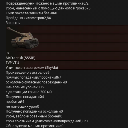
Повреждено/уничтожено машин противника
6/2
Урон, нанесённый с помощью данного игрока
675
Очки захвата/защиты базы
0/0
Пройдено километров
2,84
Закрыть
MrFrantikk [55SIB]
TVP VTU
Уничтожен выстрелом (SkyAlu)
Произведено выстрелов
9
прямых попаданий/пробитий
8/7
осколочно-фугасных повреждений
0
Нанесение урона
2006
с дистанции свыше 300 м
0
Получено попаданий
4
пробитий
4
не нанёсших урон
0
Получено попаданий осколками
0
Урон, заблокированный бронёй
0
Урон союзникам (уничтожено/повреждений)
0/0
Обнаружено машин противника
0