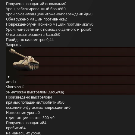
Получено попаданий осколками
0
Урон, заблокированный бронёй
0
Урон союзникам (уничтожено/повреждений)
0/0
Обнаружено машин противника
2
Повреждено/уничтожено машин противника
1/0
Урон, нанесённый с помощью данного игрока
0
Очки захвата/защиты базы
0/0
Пройдено километров
0,44
Закрыть
amdu
Skorpion G
Уничтожен выстрелом (MoGyXa)
Произведено выстрелов
4
прямых попаданий/пробитий
0/0
осколочно-фугасных повреждений
0
Нанесение урона
0
с дистанции свыше 300 м
0
Получено попаданий
4
пробитий
4
не нанёсших урон
0