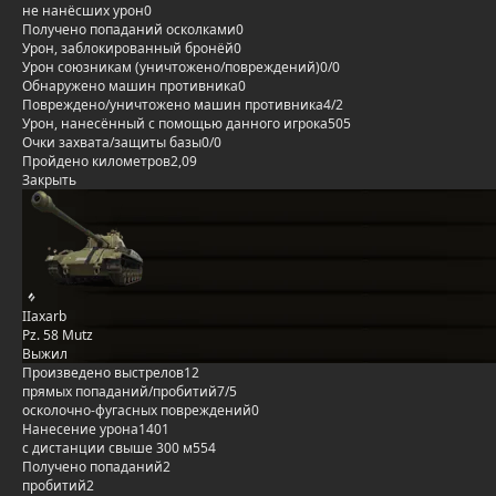
не нанёсших урон
0
Получено попаданий осколками
0
Урон, заблокированный бронёй
0
Урон союзникам (уничтожено/повреждений)
0/0
Обнаружено машин противника
0
Повреждено/уничтожено машин противника
4/2
Урон, нанесённый с помощью данного игрока
505
Очки захвата/защиты базы
0/0
Пройдено километров
2,09
Закрыть
IIaxarb
Pz. 58 Mutz
Выжил
Произведено выстрелов
12
прямых попаданий/пробитий
7/5
осколочно-фугасных повреждений
0
Нанесение урона
1401
с дистанции свыше 300 м
554
Получено попаданий
2
пробитий
2