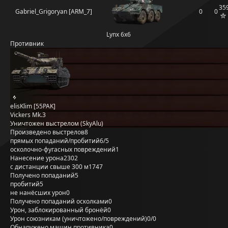
35
Gabriel_Grigoryan [ARM_7]
0
0
Lynx 6x6
Противник
elisKlim [55PAK]
Vickers Mk.3
Уничтожен выстрелом (SkyAlu)
Произведено выстрелов
8
прямых попаданий/пробитий
6/5
осколочно-фугасных повреждений
1
Нанесение урона
2302
с дистанции свыше 300 м
1747
Получено попаданий
5
пробитий
5
не нанёсших урон
0
Получено попаданий осколками
0
Урон, заблокированный бронёй
0
Урон союзникам (уничтожено/повреждений)
0/0
Обнаружено машин противника
0