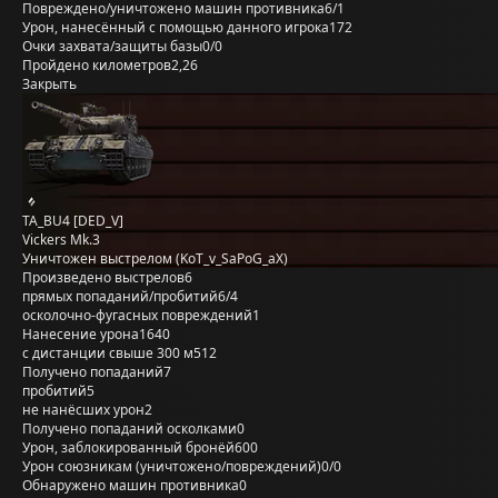
Повреждено/уничтожено машин противника
6/1
Урон, нанесённый с помощью данного игрока
172
Очки захвата/защиты базы
0/0
Пройдено километров
2,26
Закрыть
TA_BU4 [DED_V]
Vickers Mk.3
Уничтожен выстрелом (KoT_v_SaPoG_aX)
Произведено выстрелов
6
прямых попаданий/пробитий
6/4
осколочно-фугасных повреждений
1
Нанесение урона
1640
с дистанции свыше 300 м
512
Получено попаданий
7
пробитий
5
не нанёсших урон
2
Получено попаданий осколками
0
Урон, заблокированный бронёй
600
Урон союзникам (уничтожено/повреждений)
0/0
Обнаружено машин противника
0