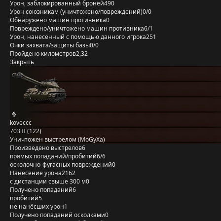
Урон, заблокированный бронёй
490
Урон союзникам (уничтожено/повреждений)
0/0
Обнаружено машин противника
0
Повреждено/уничтожено машин противника
6/1
Урон, нанесённый с помощью данного игрока
251
Очки захвата/защиты базы
0/0
Пройдено километров
2,32
Закрыть
koveccc
703 II (122)
Уничтожен выстрелом (MoGyXa)
Произведено выстрелов
6
прямых попаданий/пробитий
6/6
осколочно-фугасных повреждений
0
Нанесение урона
2162
с дистанции свыше 300 м
0
Получено попаданий
6
пробитий
5
не нанёсших урон
1
Получено попаданий осколками
0