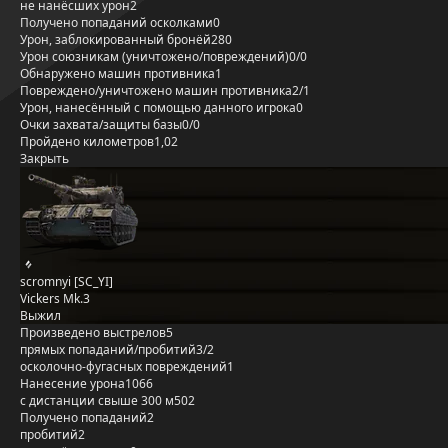
не нанёсших урон
2
Получено попаданий осколками
0
Урон, заблокированный бронёй
280
Урон союзникам (уничтожено/повреждений)
0/0
Обнаружено машин противника
1
Повреждено/уничтожено машин противника
2/1
Урон, нанесённый с помощью данного игрока
0
Очки захвата/защиты базы
0/0
Пройдено километров
1,02
Закрыть
scromnyi [SC_YI]
Vickers Mk.3
Выжил
Произведено выстрелов
5
прямых попаданий/пробитий
3/2
осколочно-фугасных повреждений
1
Нанесение урона
1066
с дистанции свыше 300 м
502
Получено попаданий
2
пробитий
2