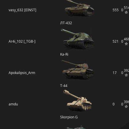
51
vasy_632 [EINST]
555
0
ЛТ-432
46
Ar4i_102 [_TGB-]
521
0
Ka-Ri
39
Apokalipsis_Arm
17
0
Т-44
39
amdu
0
0
Skorpion G