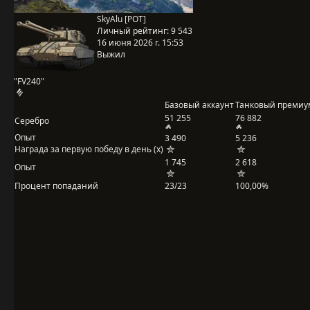
SkyAlu [POT]
Личный рейтинг:
9 543
16 июня 2026 г. 15:53
Выжил
"FV240"
Базовый аккаунт
Танковый премиу
51 255
76 882
Серебро
Опыт
3 490
5 236
Награда за первую победу в день (x)
1 745
2 618
Опыт
Процент попаданий
23/23
100,00%