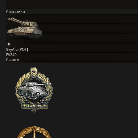
Союзники
SkyAlu [POT]
FV240
Выжил