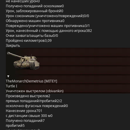
не нанёсших урон
0
Получено попаданий осколками
0
Урон, заблокированный бронёй
0
Урон союзникам (уничтожено/повреждений)
0/0
Обнаружено машин противника
0
Повреждено/уничтожено машин противника
3/1
Урон, нанесённый с помощью данного игрока
382
Очки захвата/защиты базы
0/0
Пройдено километров
3,09
Закрыть
TheMonarchDemetrius [MITEY]
Turtle I
Уничтожен выстрелом (obivankin)
Произведено выстрелов
2
прямых попаданий/пробитий
2/2
осколочно-фугасных повреждений
0
Нанесение урона
701
с дистанции свыше 300 м
0
Получено попаданий
7
пробитий
5