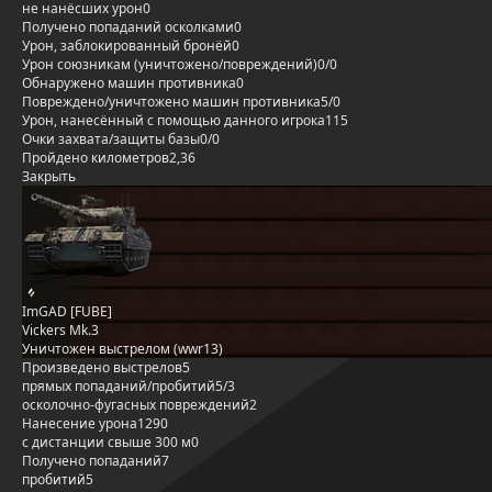
не нанёсших урон
0
Получено попаданий осколками
0
Урон, заблокированный бронёй
0
Урон союзникам (уничтожено/повреждений)
0/0
Обнаружено машин противника
0
Повреждено/уничтожено машин противника
5/0
Урон, нанесённый с помощью данного игрока
115
Очки захвата/защиты базы
0/0
Пройдено километров
2,36
Закрыть
ImGAD [FUBE]
Vickers Mk.3
Уничтожен выстрелом (wwr13)
Произведено выстрелов
5
прямых попаданий/пробитий
5/3
осколочно-фугасных повреждений
2
Нанесение урона
1290
с дистанции свыше 300 м
0
Получено попаданий
7
пробитий
5