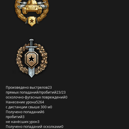
Произведено выстрелов
23
прямых попаданий/пробитий
23/23
осколочно-фугасных повреждений
0
Нанесение урона
5264
с дистанции свыше 300 м
0
Получено попаданий
6
пробитий
3
не нанёсших урон
3
Получено попаданий осколками
0