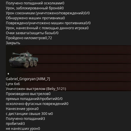
Получено попаданий осколками
0
Урон, заблокированный бронёй
0
Урон союзникам (уничтожено/повреждений)
0/0
Обнаружено машин противника
0
Повреждено/уничтожено машин противника
0/0
Урон, нанесённый с помощью данного игрока
0
Очки захвата/защиты базы
0/0
Пройдено километров
0,72
Закрыть
Gabriel_Grigoryan [ARM_7]
Lynx 6x6
Уничтожен выстрелом (Beliy_5121)
Произведено выстрелов
0
прямых попаданий/пробитий
0/0
осколочно-фугасных повреждений
0
Нанесение урона
0
с дистанции свыше 300 м
0
Получено попаданий
3
пробитий
3
не нанёсших урон
0