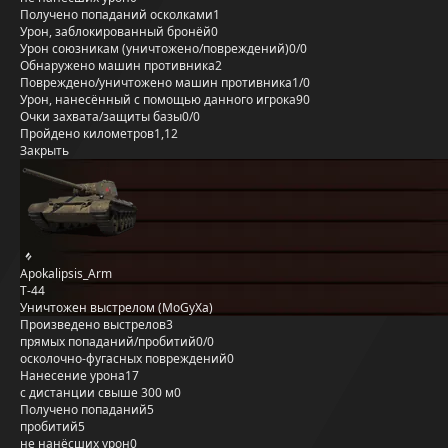
Получено попаданий осколками
1
Урон, заблокированный бронёй
0
Урон союзникам (уничтожено/повреждений)
0/0
Обнаружено машин противника
2
Повреждено/уничтожено машин противника
1/0
Урон, нанесённый с помощью данного игрока
90
Очки захвата/защиты базы
0/0
Пройдено километров
1,12
Закрыть
Apokalipsis_Arm
Т-44
Уничтожен выстрелом (MoGyXa)
Произведено выстрелов
3
прямых попаданий/пробитий
0/0
осколочно-фугасных повреждений
0
Нанесение урона
17
с дистанции свыше 300 м
0
Получено попаданий
5
пробитий
5
не нанёсших урон
0