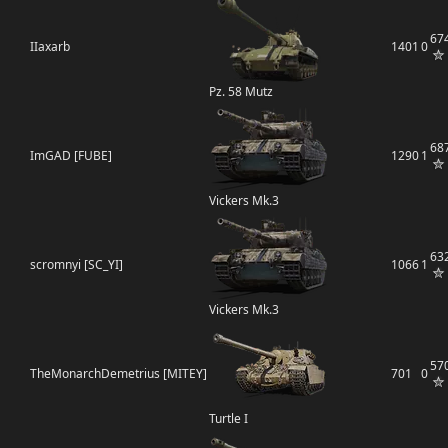
67
IIaxarb
1401
0
Pz. 58 Mutz
68
ImGAD [FUBE]
1290
1
Vickers Mk.3
63
scromnyi [SC_YI]
1066
1
Vickers Mk.3
57
TheMonarchDemetrius [MITEY]
701
0
Turtle I