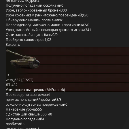
не нанёсших урон
2
Получено попаданий осколками
0
Урон, заблокированный бронёй
300
Урон союзникам (уничтожено/повреждений)
0/0
Обнаружено машин противника
1
Повреждено/уничтожено машин противника
2/0
Урон, нанесённый с помощью данного игрока
341
Очки захвата/защиты базы
0/0
Пройдено километров
1,02
Закрыть
vasy_632 [EINST]
ЛТ-432
Уничтожен выстрелом (MrFrantikk)
Произведено выстрелов
4
прямых попаданий/пробитий
3/3
осколочно-фугасных повреждений
0
Нанесение урона
555
с дистанции свыше 300 м
0
Получено попаданий
4
пробитий
3
не нанёсших урон
1