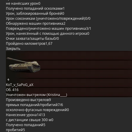
не нанёсших урон
0
Получено попаданий осколками
1
Урон, заблокированный бронёй
0
Урон союзникам (уничтожено/повреждений)
0/0
Обнаружено машин противника
2
Повреждено/уничтожено машин противника
3/1
Урон, нанесённый с помощью данного игрока
0
Очки захвата/защиты базы
0/0
Пройдено километров
1,67
Закрыть
KoT_v_SaPoG_aX
Об. 416
Уничтожен выстрелом (Kristina____)
Произведено выстрелов
9
прямых попаданий/пробитий
7/6
осколочно-фугасных повреждений
0
Нанесение урона
1413
с дистанции свыше 300 м
0
Получено попаданий
5
пробитий
5