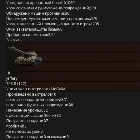
Урон, заблокированный бронёй
1060
Урон союзникам (уничтожено/повреждений)
0/0
Обнаружено машин противника
0
Повреждено/уничтожено машин противника
9/8
Урон, нанесённый с помощью данного игрока
205
Очки захвата/защиты базы
0/0
Пройдено километров
2,54
Закрыть
Jeffery
703 II (122)
Уничтожен выстрелом (MoGyXa)
Произведено выстрелов
10
прямых попаданий/пробитий
8/7
осколочно-фугасных повреждений
0
Нанесение урона
2682
с дистанции свыше 300 м
382
Получено попаданий
7
пробитий
5
не нанёсших урон
2
Получено попаданий осколками
0