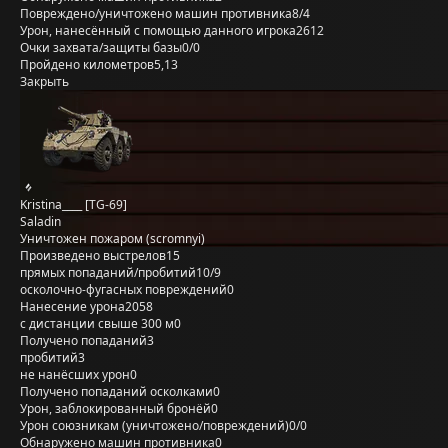
Повреждено/уничтожено машин противника
8/4
Урон, нанесённый с помощью данного игрока
2612
Очки захвата/защиты базы
0/0
Пройдено километров
5,13
Закрыть
Kristina____ [TG-69]
Saladin
Уничтожен пожаром (scromnyi)
Произведено выстрелов
15
прямых попаданий/пробитий
10/9
осколочно-фугасных повреждений
0
Нанесение урона
2058
с дистанции свыше 300 м
0
Получено попаданий
3
пробитий
3
не нанёсших урон
0
Получено попаданий осколками
0
Урон, заблокированный бронёй
0
Урон союзникам (уничтожено/повреждений)
0/0
Обнаружено машин противника
0