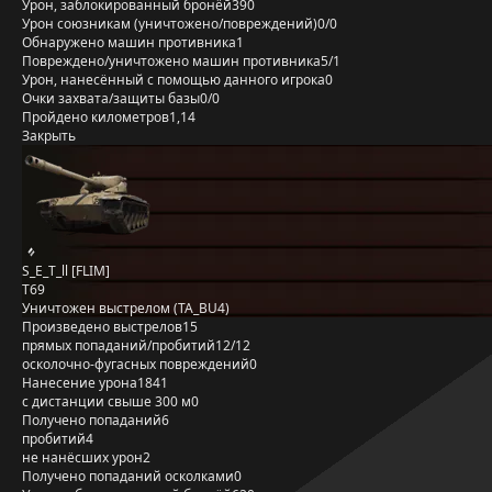
Урон, заблокированный бронёй
390
Урон союзникам (уничтожено/повреждений)
0/0
Обнаружено машин противника
1
Повреждено/уничтожено машин противника
5/1
Урон, нанесённый с помощью данного игрока
0
Очки захвата/защиты базы
0/0
Пройдено километров
1,14
Закрыть
S_E_T_ll [FLIM]
T69
Уничтожен выстрелом (TA_BU4)
Произведено выстрелов
15
прямых попаданий/пробитий
12/12
осколочно-фугасных повреждений
0
Нанесение урона
1841
с дистанции свыше 300 м
0
Получено попаданий
6
пробитий
4
не нанёсших урон
2
Получено попаданий осколками
0