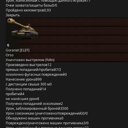
Урон, нанесённый с помощью данного игрока
417
Очки захвата/защиты базы
0/0
Пройдено километров
0,93
Закрыть
Goranat [ELEF]
Orso
Уничтожен выстрелом (foltn)
Произведено выстрелов
12
прямых попаданий/пробитий
7/2
осколочно-фугасных повреждений
0
Нанесение урона
899
с дистанции свыше 300 м
0
Получено попаданий
14
пробитий
4
не нанёсших урон
8
Получено попаданий осколками
2
Урон, заблокированный бронёй
3500
Урон союзникам (уничтожено/повреждений)
0/0
Обнаружено машин противника
0
Повреждено/уничтожено машин противника
3/0
Урон, нанесённый с помощью данного игрока
22