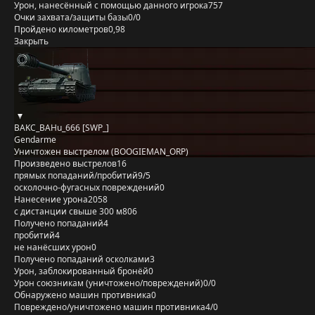
Урон, нанесённый с помощью данного игрока
757
Очки захвата/защиты базы
0/0
Пройдено километров
0,98
Закрыть
BAKC_BAHu_666 [SWP_]
Gendarme
Уничтожен выстрелом (BOOGIEMAN_ORP)
Произведено выстрелов
16
прямых попаданий/пробитий
9/5
осколочно-фугасных повреждений
0
Нанесение урона
2058
с дистанции свыше 300 м
806
Получено попаданий
4
пробитий
4
не нанёсших урон
0
Получено попаданий осколками
3
Урон, заблокированный бронёй
0
Урон союзникам (уничтожено/повреждений)
0/0
Обнаружено машин противника
0
Повреждено/уничтожено машин противника
4/0