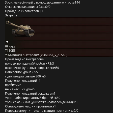
Урон, нанесённый с помощью данного игрока
144
Очки захвата/защиты базы
0/0
Пройдено километров
0,1
Закрыть
ttt_qqq
T110E3
Уничтожен выстрелом (VOMBAT_V_ATAKE)
Произведено выстрелов
4
прямых попаданий/пробитий
3/3
осколочно-фугасных повреждений
0
Нанесение урона
2222
с дистанции свыше 300 м
0
Получено попаданий
11
пробитий
5
не нанёсших урон
6
Получено попаданий осколками
1
Урон, заблокированный бронёй
1680
Урон союзникам (уничтожено/повреждений)
0/0
Обнаружено машин противника
1
Повреждено/уничтожено машин противника
2/0