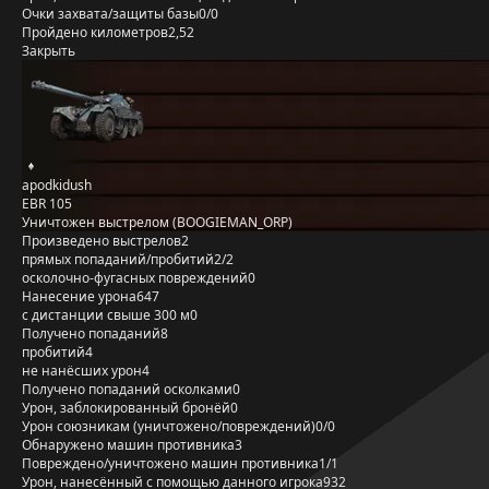
Очки захвата/защиты базы
0/0
Пройдено километров
2,52
Закрыть
apodkidush
EBR 105
Уничтожен выстрелом (BOOGIEMAN_ORP)
Произведено выстрелов
2
прямых попаданий/пробитий
2/2
осколочно-фугасных повреждений
0
Нанесение урона
647
с дистанции свыше 300 м
0
Получено попаданий
8
пробитий
4
не нанёсших урон
4
Получено попаданий осколками
0
Урон, заблокированный бронёй
0
Урон союзникам (уничтожено/повреждений)
0/0
Обнаружено машин противника
3
Повреждено/уничтожено машин противника
1/1
Урон, нанесённый с помощью данного игрока
932