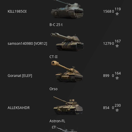
119
KILL1985OI
1568
0
B-C 25 t
167
samson140980 [VOR12]
1279
0
СТ-II
164
Goranat [ELEF]
899
0
Orso
230
ALLEKSAHDR
854
0
Astron-FL