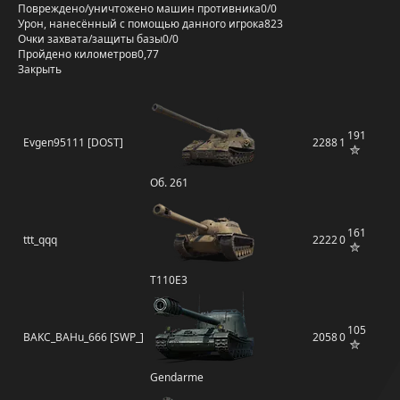
Повреждено/уничтожено машин противника
0/0
Урон, нанесённый с помощью данного игрока
823
Очки захвата/защиты базы
0/0
Пройдено километров
0,77
Закрыть
191
Evgen95111 [DOST]
2288
1
Об. 261
161
ttt_qqq
2222
0
T110E3
105
BAKC_BAHu_666 [SWP_]
2058
0
Gendarme