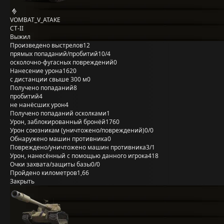
VOMBAT_V_ATAKE
СТ-II
Выжил
Произведено выстрелов
12
прямых попаданий/пробитий
10/4
осколочно-фугасных повреждений
0
Нанесение урона
1620
с дистанции свыше 300 м
0
Получено попаданий
8
пробитий
4
не нанёсших урон
4
Получено попаданий осколками
1
Урон, заблокированный бронёй
1760
Урон союзникам (уничтожено/повреждений)
0/0
Обнаружено машин противника
0
Повреждено/уничтожено машин противника
3/1
Урон, нанесённый с помощью данного игрока
418
Очки захвата/защиты базы
0/0
Пройдено километров
1,66
Закрыть