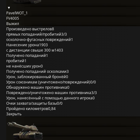
PavelWOT_1
FV4005
Выжил
Произведено выстрелов
8
прямых попаданий/пробитий
3/3
осколочно-фугасных повреждений
1
Нанесение урона
1903
с дистанции свыше 300 м
1403
Получено попаданий
1
пробитий
1
не нанёсших урон
0
Получено попаданий осколками
3
Урон, заблокированный бронёй
0
Урон союзникам (уничтожено/повреждений)
0/0
Обнаружено машин противника
0
Повреждено/уничтожено машин противника
3/3
Урон, нанесённый с помощью данного игрока
0
Очки захвата/защиты базы
0/0
Пройдено километров
0,84
Закрыть