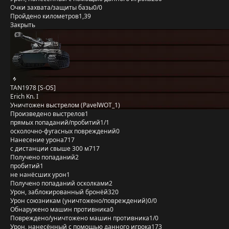
Очки захвата/защиты базы
0/0
Пройдено километров
1,39
Закрыть
TAN1978 [S-OS]
Erich Kn. I
Уничтожен выстрелом (PavelWOT_1)
Произведено выстрелов
1
прямых попаданий/пробитий
1/1
осколочно-фугасных повреждений
0
Нанесение урона
717
с дистанции свыше 300 м
717
Получено попаданий
2
пробитий
1
не нанёсших урон
1
Получено попаданий осколками
2
Урон, заблокированный бронёй
320
Урон союзникам (уничтожено/повреждений)
0/0
Обнаружено машин противника
0
Повреждено/уничтожено машин противника
1/0
Урон, нанесённый с помощью данного игрока
173