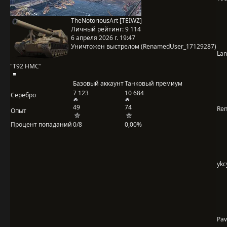
TheNotoriousArt [TEIWZ]
Личный рейтинг:
9 114
6 апреля 2026 г. 19:47
Уничтожен выстрелом (RenamedUser_17129287)
Lan
"T92 HMC"
Базовый аккаунт
Танковый премиум
7 123
10 684
Серебро
49
74
Re
Опыт
Процент попаданий
0/8
0,00%
ykc
Pa