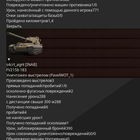
Повреждено/уничтожено машин противника
1/0
Урон, нанесённый с помощью данного игрока
771
Очки захвата/защиты базы
0/0
Пройдено километров
1,4
Закрыть
s4crt_agnt [INAB]
FV215b 183
Уничтожен выстрелом (PavelWOT_1)
Произведено выстрелов
3
прямых попаданий/пробитий
1/0
осколочно-фугасных повреждений
2
Нанесение урона
288
с дистанции свыше 300 м
288
Получено попаданий
6
пробитий
4
не нанёсших урон
1
Получено попаданий осколками
1
Урон, заблокированный бронёй
390
Урон союзникам (уничтожено/повреждений)
0/0
Обнаружено машин противника
0