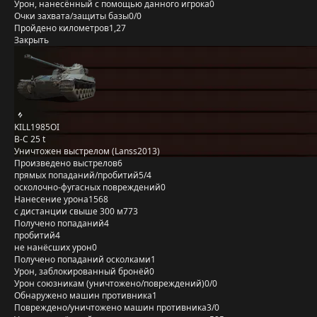
Урон, нанесённый с помощью данного игрока
0
Очки захвата/защиты базы
0/0
Пройдено километров
1,27
Закрыть
KILL1985OI
B-C 25 t
Уничтожен выстрелом (Lanss2013)
Произведено выстрелов
6
прямых попаданий/пробитий
5/4
осколочно-фугасных повреждений
0
Нанесение урона
1568
с дистанции свыше 300 м
773
Получено попаданий
4
пробитий
4
не нанёсших урон
0
Получено попаданий осколками
1
Урон, заблокированный бронёй
0
Урон союзникам (уничтожено/повреждений)
0/0
Обнаружено машин противника
1
Повреждено/уничтожено машин противника
3/0