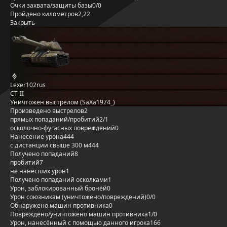
Очки захвата/защиты базы
0/0
Пройдено километров
2,22
Закрыть
Lexer102rus
СТ-II
Уничтожен выстрелом (SaXa1974_)
Произведено выстрелов
2
прямых попаданий/пробитий
2/1
осколочно-фугасных повреждений
0
Нанесение урона
444
с дистанции свыше 300 м
444
Получено попаданий
8
пробитий
7
не нанёсших урон
1
Получено попаданий осколками
1
Урон, заблокированный бронёй
0
Урон союзникам (уничтожено/повреждений)
0/0
Обнаружено машин противника
0
Повреждено/уничтожено машин противника
1/0
Урон, нанесённый с помощью данного игрока
166