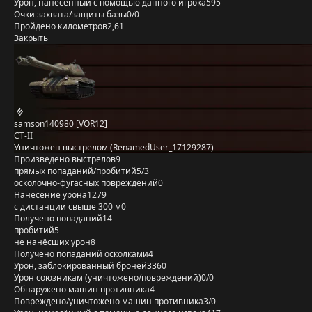
Урон, нанесённый с помощью данного игрока
595
Очки захвата/защиты базы
0/0
Пройдено километров
2,61
Закрыть
samson140980 [VOR12]
СТ-II
Уничтожен выстрелом (RenamedUser_17129287)
Произведено выстрелов
9
прямых попаданий/пробитий
5/3
осколочно-фугасных повреждений
0
Нанесение урона
1279
с дистанции свыше 300 м
0
Получено попаданий
14
пробитий
5
не нанёсших урон
8
Получено попаданий осколками
4
Урон, заблокированный бронёй
3360
Урон союзникам (уничтожено/повреждений)
0/0
Обнаружено машин противника
4
Повреждено/уничтожено машин противника
3/0