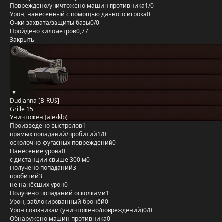
Повреждено/уничтожено машин противника
1/0
Урон, нанесённый с помощью данного игрока
0
Очки захвата/защиты базы
0/0
Пройдено километров
0,77
Закрыть
Dudjanna [B-RUS]
Grille 15
Уничтожен (alexklp)
Произведено выстрелов
1
прямых попаданий/пробитий
1/0
осколочно-фугасных повреждений
0
Нанесение урона
0
с дистанции свыше 300 м
0
Получено попаданий
3
пробитий
3
не нанёсших урон
0
Получено попаданий осколками
1
Урон, заблокированный бронёй
0
Урон союзникам (уничтожено/повреждений)
0/0
Обнаружено машин противника
0