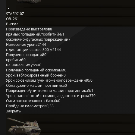
STARIK10Z
Об. 261
Выжил
Произведено выстрелов
8
прямых попаданий/пробитий
4/1
осколочно-фугасных повреждений
7
Нанесение урона
2144
с дистанции свыше 300 м
2144
Получено попаданий
0
пробитий
0
не нанёсших урон
0
Получено попаданий осколками
0
Урон, заблокированный бронёй
0
Урон союзникам (уничтожено/повреждений)
0/0
Обнаружено машин противника
0
Повреждено/уничтожено машин противника
5/1
Урон, нанесённый с помощью данного игрока
370
Очки захвата/защиты базы
0/0
Пройдено километров
0,33
Закрыть