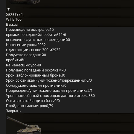
SaXa1974_
WT E 100
Выжил
Произведено выстрелов
15
прямых попаданий/пробитий
11/6
осколочно-фугасных повреждений
0
Нанесение урона
2932
с дистанции свыше 300 м
2932
Получено попаданий
0
пробитий
0
не нанёсших урон
0
Получено попаданий осколками
0
Урон, заблокированный бронёй
0
Урон союзникам (уничтожено/повреждений)
0/0
Обнаружено машин противника
0
Повреждено/уничтожено машин противника
5/1
Урон, нанесённый с помощью данного игрока
380
Очки захвата/защиты базы
0/0
Пройдено километров
0,79
Закрыть