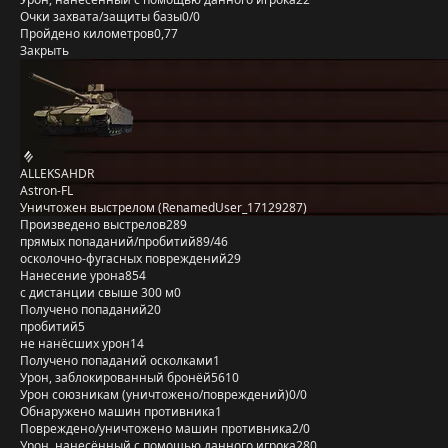
Очки захвата/защиты базы
0/0
Пройдено километров
0,77
Закрыть
ALLEKSAHDR
Astron-FL
Уничтожен выстрелом (RenamedUser_17129287)
Произведено выстрелов
289
прямых попаданий/пробитий
89/46
осколочно-фугасных повреждений
29
Нанесение урона
854
с дистанции свыше 300 м
0
Получено попаданий
20
пробитий
5
не нанёсших урон
14
Получено попаданий осколками
1
Урон, заблокированный бронёй
5610
Урон союзникам (уничтожено/повреждений)
0/0
Обнаружено машин противника
1
Повреждено/уничтожено машин противника
2/0
Урон, нанесённый с помощью данного игрока
280