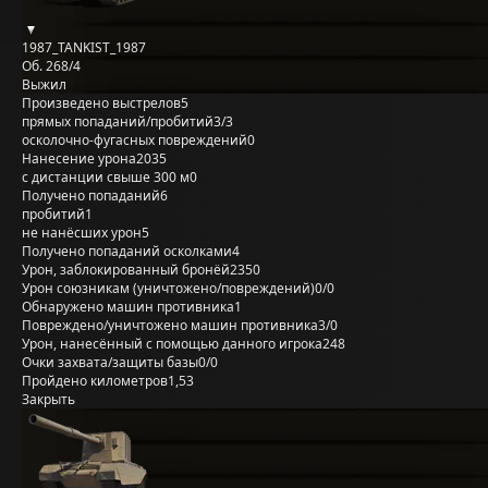
1987_TANKIST_1987
Об. 268/4
Выжил
Произведено выстрелов
5
прямых попаданий/пробитий
3/3
осколочно-фугасных повреждений
0
Нанесение урона
2035
с дистанции свыше 300 м
0
Получено попаданий
6
пробитий
1
не нанёсших урон
5
Получено попаданий осколками
4
Урон, заблокированный бронёй
2350
Урон союзникам (уничтожено/повреждений)
0/0
Обнаружено машин противника
1
Повреждено/уничтожено машин противника
3/0
Урон, нанесённый с помощью данного игрока
248
Очки захвата/защиты базы
0/0
Пройдено километров
1,53
Закрыть