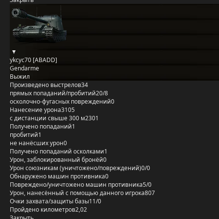
ykcyc70 [ABADD]
Gendarme
Выжил
Произведено выстрелов
34
прямых попаданий/пробитий
20/8
осколочно-фугасных повреждений
0
Нанесение урона
3105
с дистанции свыше 300 м
2301
Получено попаданий
1
пробитий
1
не нанёсших урон
0
Получено попаданий осколками
1
Урон, заблокированный бронёй
0
Урон союзникам (уничтожено/повреждений)
0/0
Обнаружено машин противника
0
Повреждено/уничтожено машин противника
5/0
Урон, нанесённый с помощью данного игрока
807
Очки захвата/защиты базы
11/0
Пройдено километров
2,02
Закрыть