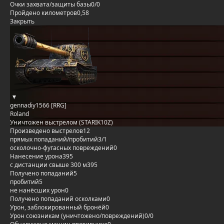
Очки захвата/защиты базы
0/0
Пройдено километров
0,58
Закрыть
gennadiy1566 [RRG]
Roland
Уничтожен выстрелом (STARIK10Z)
Произведено выстрелов
12
прямых попаданий/пробитий
3/1
осколочно-фугасных повреждений
0
Нанесение урона
395
с дистанции свыше 300 м
395
Получено попаданий
5
пробитий
5
не нанёсших урон
0
Получено попаданий осколками
0
Урон, заблокированный бронёй
0
Урон союзникам (уничтожено/повреждений)
0/0