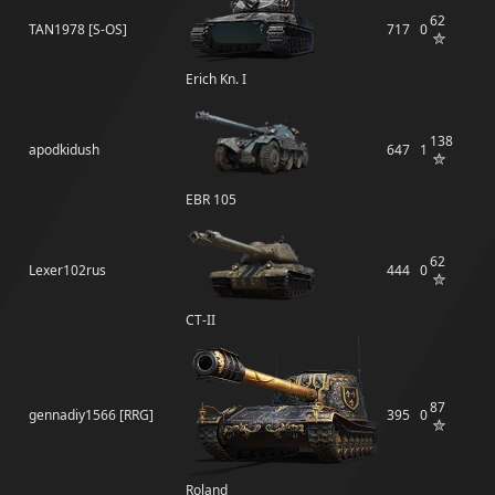
62
TAN1978 [S-OS]
717
0
Erich Kn. I
138
apodkidush
647
1
EBR 105
62
Lexer102rus
444
0
СТ-II
87
gennadiy1566 [RRG]
395
0
Roland