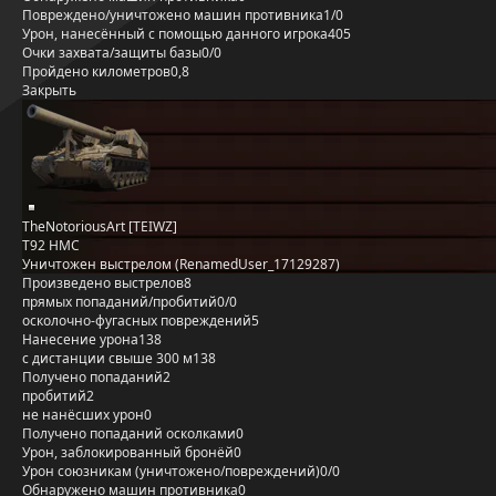
Повреждено/уничтожено машин противника
1/0
Урон, нанесённый с помощью данного игрока
405
Очки захвата/защиты базы
0/0
Пройдено километров
0,8
Закрыть
TheNotoriousArt [TEIWZ]
T92 HMC
Уничтожен выстрелом (RenamedUser_17129287)
Произведено выстрелов
8
прямых попаданий/пробитий
0/0
осколочно-фугасных повреждений
5
Нанесение урона
138
с дистанции свыше 300 м
138
Получено попаданий
2
пробитий
2
не нанёсших урон
0
Получено попаданий осколками
0
Урон, заблокированный бронёй
0
Урон союзникам (уничтожено/повреждений)
0/0
Обнаружено машин противника
0