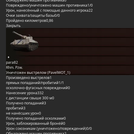
Обнаружено машин противника
0
Повреждено/уничтожено машин противника
1/0
Урон, нанесённый с помощью данного игрока
22
Очки захвата/защиты базы
0/0
Пройдено километров
0,86
Закрыть
para82
Rhm. Pzw.
Уничтожен выстрелом (PavelWOT_1)
Произведено выстрелов
1
прямых попаданий/пробитий
1/1
осколочно-фугасных повреждений
0
Нанесение урона
332
с дистанции свыше 300 м
0
Получено попаданий
3
пробитий
3
не нанёсших урон
0
Получено попаданий осколками
0
Урон, заблокированный бронёй
0
Урон союзникам (уничтожено/повреждений)
0/0
Обнаружено машин противника
2