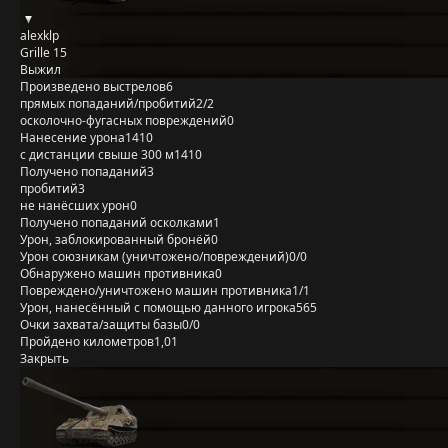
alexklp
Grille 15
Выжил
Произведено выстрелов
6
прямых попаданий/пробитий
2/2
осколочно-фугасных повреждений
0
Нанесение урона
1410
с дистанции свыше 300 м
1410
Получено попаданий
3
пробитий
3
не нанёсших урон
0
Получено попаданий осколками
1
Урон, заблокированный бронёй
0
Урон союзникам (уничтожено/повреждений)
0/0
Обнаружено машин противника
0
Повреждено/уничтожено машин противника
1/1
Урон, нанесённый с помощью данного игрока
565
Очки захвата/защиты базы
0/0
Пройдено километров
1,01
Закрыть