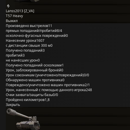
Lanss2013 [Z_VA]
T57 Heavy
Выжил
Произведено выстрелов
11
прямых попаданий/пробитий
8/4
осколочно-фугасных повреждений
0
Нанесение урона
1607
с дистанции свыше 300 м
0
Получено попаданий
3
пробитий
3
не нанёсших урон
0
Получено попаданий осколками
1
Урон, заблокированный бронёй
0
Урон союзникам (уничтожено/повреждений)
0/0
Обнаружено машин противника
0
Повреждено/уничтожено машин противника
2/1
Урон, нанесённый с помощью данного игрока
248
Очки захвата/защиты базы
0/0
Пройдено километров
1,8
Закрыть