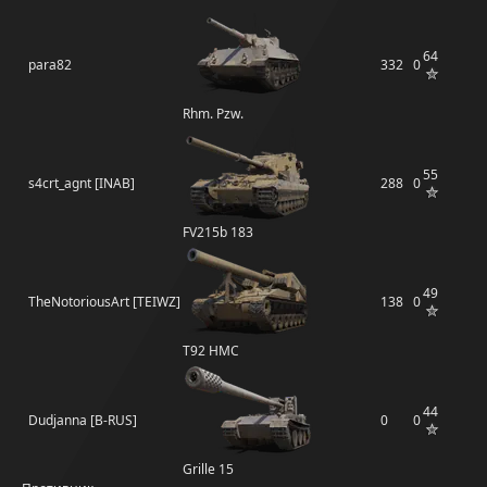
64
para82
332
0
Rhm. Pzw.
55
s4crt_agnt [INAB]
288
0
FV215b 183
49
TheNotoriousArt [TEIWZ]
138
0
T92 HMC
44
Dudjanna [B-RUS]
0
0
Grille 15