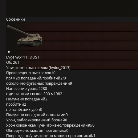
Союзники
Evgen95111 [DOST]
Об. 261
Уничтожен выстрелом (hydoi_2013)
Произведено выстрелов
10
прямых попаданий/пробитий
2/0
осколочно-фугасных повреждений
9
Нанесение урона
2288
с дистанции свыше 300 м
1982
Получено попаданий
2
пробитий
2
не нанёсших урон
0
Получено попаданий осколками
0
Урон, заблокированный бронёй
0
Урон союзникам (уничтожено/повреждений)
0/0
Обнаружено машин противника
0
Повреждено/уничтожено машин противника
6/1