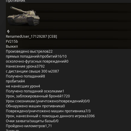
Противник
RenamedUser_17129287 [CEB]
FV215b
Выжил
Произведено выстрелов
22
прямых попаданий/пробитий
16/10
осколочно-фугасных повреждений
0
Нанесение урона
3792
с дистанции свыше 300 м
2087
Получено попаданий
8
пробитий
4
не нанёсших урон
4
Получено попаданий осколками
1
Урон, заблокированный бронёй
1720
Урон союзникам (уничтожено/повреждений)
0/0
Обнаружено машин противника
0
Повреждено/уничтожено машин противника
7/3
Урон, нанесённый с помощью данного игрока
3396
Очки захвата/защиты базы
0/0
Пройдено километров
1,71
Закрыть