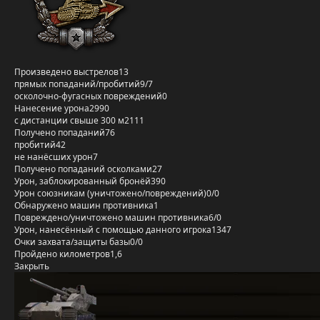
Произведено выстрелов
13
прямых попаданий/пробитий
9/7
осколочно-фугасных повреждений
0
Нанесение урона
2990
с дистанции свыше 300 м
2111
Получено попаданий
76
пробитий
42
не нанёсших урон
7
Получено попаданий осколками
27
Урон, заблокированный бронёй
390
Урон союзникам (уничтожено/повреждений)
0/0
Обнаружено машин противника
1
Повреждено/уничтожено машин противника
6/0
Урон, нанесённый с помощью данного игрока
1347
Очки захвата/защиты базы
0/0
Пройдено километров
1,6
Закрыть