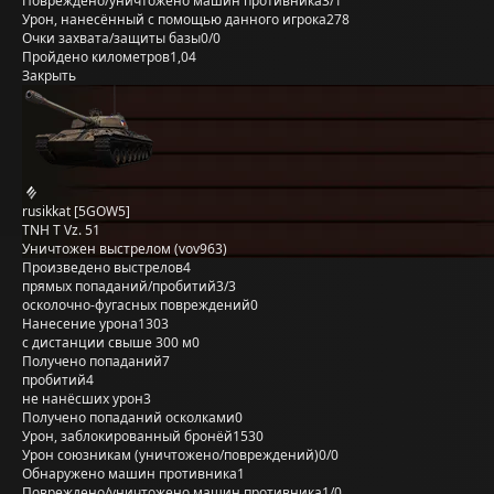
Повреждено/уничтожено машин противника
3/1
Урон, нанесённый с помощью данного игрока
278
Очки захвата/защиты базы
0/0
Пройдено километров
1,04
Закрыть
rusikkat [5GOW5]
TNH T Vz. 51
Уничтожен выстрелом (vov963)
Произведено выстрелов
4
прямых попаданий/пробитий
3/3
осколочно-фугасных повреждений
0
Нанесение урона
1303
с дистанции свыше 300 м
0
Получено попаданий
7
пробитий
4
не нанёсших урон
3
Получено попаданий осколками
0
Урон, заблокированный бронёй
1530
Урон союзникам (уничтожено/повреждений)
0/0
Обнаружено машин противника
1
Повреждено/уничтожено машин противника
1/0