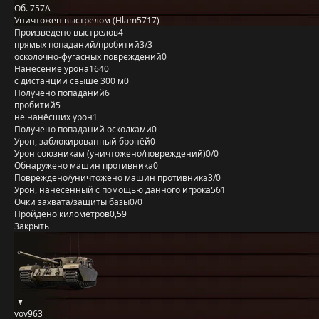
Об. 757А
Уничтожен выстрелом (Hlam5717)
Произведено выстрелов
4
прямых попаданий/пробитий
3/3
осколочно-фугасных повреждений
0
Нанесение урона
1640
с дистанции свыше 300 м
0
Получено попаданий
6
пробитий
5
не нанёсших урон
1
Получено попаданий осколками
0
Урон, заблокированный бронёй
0
Урон союзникам (уничтожено/повреждений)
0/0
Обнаружено машин противника
0
Повреждено/уничтожено машин противника
3/0
Урон, нанесённый с помощью данного игрока
561
Очки захвата/защиты базы
0/0
Пройдено километров
0,59
Закрыть
vov963