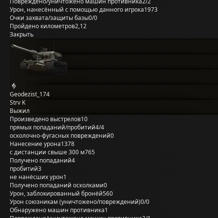
Повреждено/уничтожено машин противника
2/2
Урон, нанесённый с помощью данного игрока
1973
Очки захвата/защиты базы
0/0
Пройдено километров
2,12
Закрыть
Geodezist_174
Strv K
Выжил
Произведено выстрелов
10
прямых попаданий/пробитий
4/4
осколочно-фугасных повреждений
0
Нанесение урона
1378
с дистанции свыше 300 м
765
Получено попаданий
4
пробитий
3
не нанёсших урон
1
Получено попаданий осколками
0
Урон, заблокированный бронёй
560
Урон союзникам (уничтожено/повреждений)
0/0
Обнаружено машин противника
1