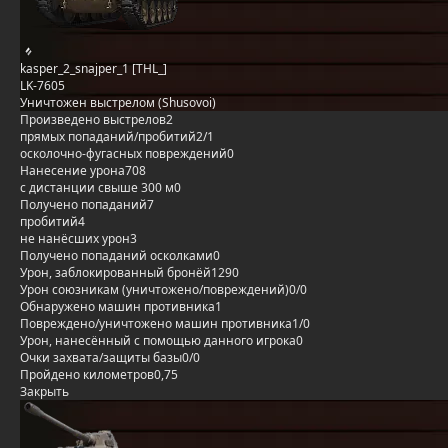
kasper_2_snajper_1 [THL_]
LK-7605
Уничтожен выстрелом (Shusovoi)
Произведено выстрелов
2
прямых попаданий/пробитий
2/1
осколочно-фугасных повреждений
0
Нанесение урона
708
с дистанции свыше 300 м
0
Получено попаданий
7
пробитий
4
не нанёсших урон
3
Получено попаданий осколками
0
Урон, заблокированный бронёй
1290
Урон союзникам (уничтожено/повреждений)
0/0
Обнаружено машин противника
1
Повреждено/уничтожено машин противника
1/0
Урон, нанесённый с помощью данного игрока
0
Очки захвата/защиты базы
0/0
Пройдено километров
0,75
Закрыть