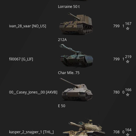
Lorraine 50 t
167
ivan_28_vaar [NO_US]
799
1
212А
219
fil0067 [G_LIF]
799
1
Char Mle. 75
166
00__Casey_Jones__00 [AKVB]
780
0
E 50
164
kasper_2_snajper_1 [THL_]
708
0