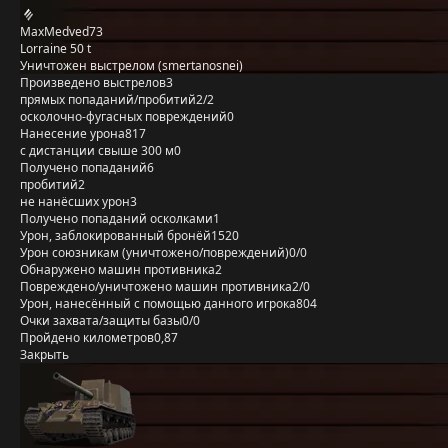
MaxMedved73
Lorraine 50 t
Уничтожен выстрелом (smertanosnei)
Произведено выстрелов
3
прямых попаданий/пробитий
2/2
осколочно-фугасных повреждений
0
Нанесение урона
817
с дистанции свыше 300 м
0
Получено попаданий
6
пробитий
2
не нанёсших урон
3
Получено попаданий осколками
1
Урон, заблокированный бронёй
1520
Урон союзникам (уничтожено/повреждений)
0/0
Обнаружено машин противника
2
Повреждено/уничтожено машин противника
2/0
Урон, нанесённый с помощью данного игрока
804
Очки захвата/защиты базы
0/0
Пройдено километров
0,87
Закрыть