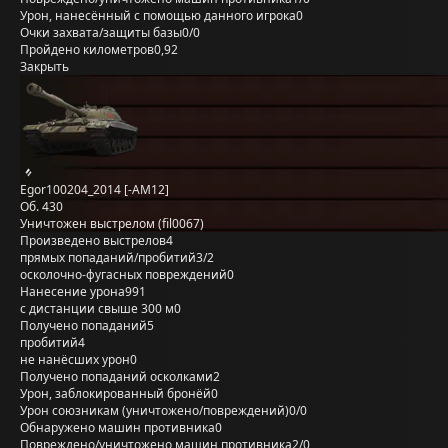
Урон, нанесённый с помощью данного игрока
0
Очки захвата/защиты базы
0/0
Пройдено километров
0,92
Закрыть
Egor100204_2014 [-AM12]
Об. 430
Уничтожен выстрелом (fil0067)
Произведено выстрелов
4
прямых попаданий/пробитий
3/2
осколочно-фугасных повреждений
0
Нанесение урона
991
с дистанции свыше 300 м
0
Получено попаданий
5
пробитий
4
не нанёсших урон
0
Получено попаданий осколками
2
Урон, заблокированный бронёй
0
Урон союзникам (уничтожено/повреждений)
0/0
Обнаружено машин противника
0
Повреждено/уничтожено машин противника
2/0