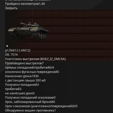
Пройдено километров
1,46
Закрыть
g12leb12 [-AM12]
Об. 757А
Уничтожен выстрелом (BOEZ_IZ_OMCKA)
Произведено выстрелов
7
прямых попаданий/пробитий
6/4
осколочно-фугасных повреждений
0
Нанесение урона
1930
с дистанции свыше 300 м
0
Получено попаданий
3
пробитий
3
не нанёсших урон
0
Получено попаданий осколками
0
Урон, заблокированный бронёй
0
Урон союзникам (уничтожено/повреждений)
0/0
Обнаружено машин противника
1