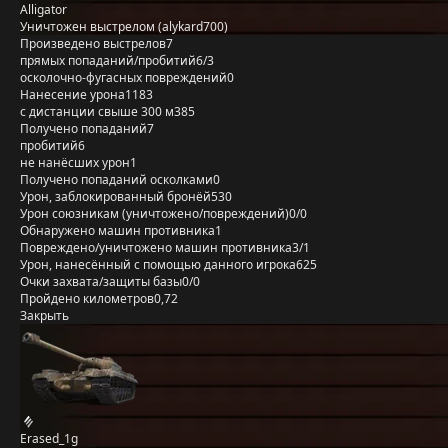
Alligator
Уничтожен выстрелом (alykard700)
Произведено выстрелов
7
прямых попаданий/пробитий
6/3
осколочно-фугасных повреждений
0
Нанесение урона
1183
с дистанции свыше 300 м
385
Получено попаданий
7
пробитий
6
не нанёсших урон
1
Получено попаданий осколками
0
Урон, заблокированный бронёй
530
Урон союзникам (уничтожено/повреждений)
0/0
Обнаружено машин противника
1
Повреждено/уничтожено машин противника
3/1
Урон, нанесённый с помощью данного игрока
625
Очки захвата/защиты базы
0/0
Пройдено километров
0,72
Закрыть
Erased_1g