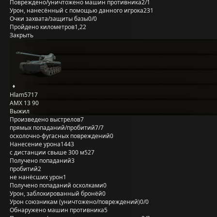
Повреждено/уничтожено машин противника
2/1
Урон, нанесённый с помощью данного игрока
231
Очки захвата/защиты базы
0/0
Пройдено километров
1,22
Закрыть
Hlam5717
AMX 13 90
Выжил
Произведено выстрелов
7
прямых попаданий/пробитий
7/7
осколочно-фугасных повреждений
0
Нанесение урона
1443
с дистанции свыше 300 м
527
Получено попаданий
3
пробитий
2
не нанёсших урон
1
Получено попаданий осколками
0
Урон, заблокированный бронёй
0
Урон союзникам (уничтожено/повреждений)
0/0
Обнаружено машин противника
5