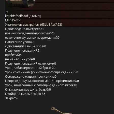
kotohfsfeoifsaof [STANN]
M46 Patton
Уничтожен выстрелом (63LUBAWA63)
Произведено выстрелов
1
прямых попаданий/пробитий
0/0
осколочно-фугасных повреждений
0
Нанесение урона
0
с дистанции свыше 300 м
0
Получено попаданий
5
пробитий
5
не нанёсших урон
0
Получено попаданий осколками
0
Урон, заблокированный бронёй
0
Урон союзникам (уничтожено/повреждений)
0/0
Обнаружено машин противника
0
Повреждено/уничтожено машин противника
0/0
Урон, нанесённый с помощью данного игрока
0
Очки захвата/защиты базы
0/0
Пройдено километров
0,85
Закрыть