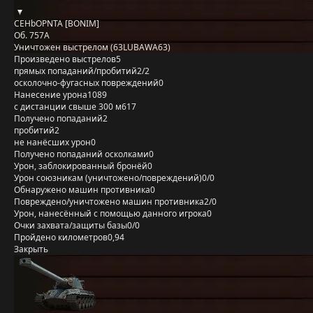
CEHbOPNTA [BONIM]
Об. 757А
Уничтожен выстрелом (63LUBAWA63)
Произведено выстрелов
5
прямых попаданий/пробитий
2/2
осколочно-фугасных повреждений
0
Нанесение урона
1089
с дистанции свыше 300 м
617
Получено попаданий
2
пробитий
2
не нанёсших урон
0
Получено попаданий осколками
0
Урон, заблокированный бронёй
0
Урон союзникам (уничтожено/повреждений)
0/0
Обнаружено машин противника
0
Повреждено/уничтожено машин противника
2/0
Урон, нанесённый с помощью данного игрока
0
Очки захвата/защиты базы
0/0
Пройдено километров
0,94
Закрыть