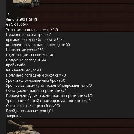
dimonski83 [FSHK]
GSOR 1006/7
Уничтожен выстрелом (2312)
Произведено выстрелов
1
прямых попаданий/пробитий
1/1
осколочно-фугасных повреждений
0
Нанесение урона
358
с дистанции свыше 300 м
0
Получено попаданий
4
пробитий
4
не нанёсших урон
0
Получено попаданий осколками
0
Урон, заблокированный бронёй
0
Урон союзникам (уничтожено/повреждений)
0/0
Обнаружено машин противника
4
Повреждено/уничтожено машин противника
1/0
Урон, нанесённый с помощью данного игрока
0
Очки захвата/защиты базы
0/0
Пройдено километров
1,01
Закрыть