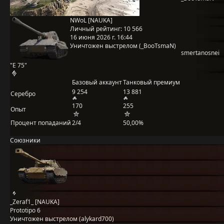
NWoL [NAUKA]
Личный рейтинг:
10 566
16 июня 2026 г. 16:44
Уничтожен выстрелом (_BooTsmaN)
smertanosnei
"E 75"
Базовый аккаунт
Танковый премиум
9 254
13 881
Серебро
170
255
Опыт
Процент попаданий
2/4
50,00%
Союзники
_Zeraf1_ [NAUKA]
Prototipo 6
Уничтожен выстрелом (alykard700)