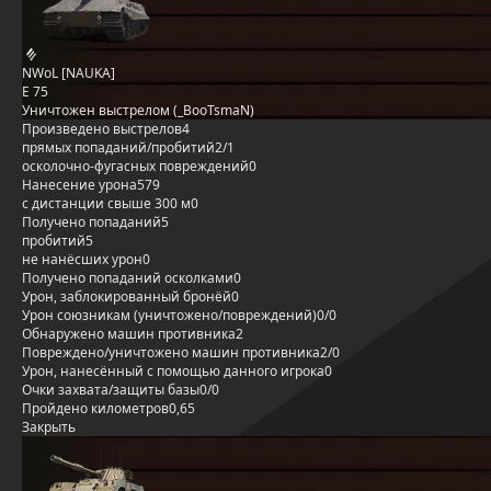
NWoL [NAUKA]
E 75
Уничтожен выстрелом (_BooTsmaN)
Произведено выстрелов
4
прямых попаданий/пробитий
2/1
осколочно-фугасных повреждений
0
Нанесение урона
579
с дистанции свыше 300 м
0
Получено попаданий
5
пробитий
5
не нанёсших урон
0
Получено попаданий осколками
0
Урон, заблокированный бронёй
0
Урон союзникам (уничтожено/повреждений)
0/0
Обнаружено машин противника
2
Повреждено/уничтожено машин противника
2/0
Урон, нанесённый с помощью данного игрока
0
Очки захвата/защиты базы
0/0
Пройдено километров
0,65
Закрыть