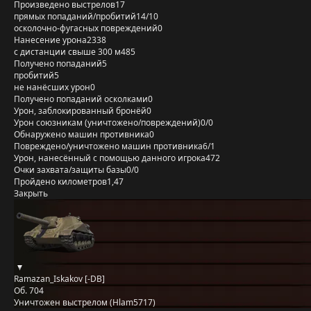
Произведено выстрелов
17
прямых попаданий/пробитий
14/10
осколочно-фугасных повреждений
0
Нанесение урона
2338
с дистанции свыше 300 м
485
Получено попаданий
5
пробитий
5
не нанёсших урон
0
Получено попаданий осколками
0
Урон, заблокированный бронёй
0
Урон союзникам (уничтожено/повреждений)
0/0
Обнаружено машин противника
0
Повреждено/уничтожено машин противника
6/1
Урон, нанесённый с помощью данного игрока
472
Очки захвата/защиты базы
0/0
Пройдено километров
1,47
Закрыть
Ramazan_Iskakov [-DB]
Об. 704
Уничтожен выстрелом (Hlam5717)