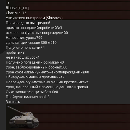
fil0067 [G_LIF]
Char Mle. 75
Уничтожен выстрелом (Shusovoi)
Произведено выстрелов
6
прямых попаданий/пробитий
3/3
осколочно-фугасных повреждений
0
Нанесение урона
799
с дистанции свыше 300 м
510
Получено попаданий
4
пробитий
3
не нанёсших урон
1
Получено попаданий осколками
0
Урон, заблокированный бронёй
560
Урон союзникам (уничтожено/повреждений)
0/0
Обнаружено машин противника
2
Повреждено/уничтожено машин противника
2/1
Урон, нанесённый с помощью данного игрока
0
Очки захвата/защиты базы
0/0
Пройдено километров
1,3
Закрыть