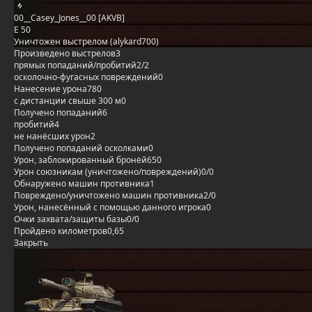
00__Casey_Jones__00 [AKVB]
E 50
Уничтожен выстрелом (alykard700)
Произведено выстрелов
3
прямых попаданий/пробитий
2/2
осколочно-фугасных повреждений
0
Нанесение урона
780
с дистанции свыше 300 м
0
Получено попаданий
6
пробитий
4
не нанёсших урон
2
Получено попаданий осколками
0
Урон, заблокированный бронёй
650
Урон союзникам (уничтожено/повреждений)
0/0
Обнаружено машин противника
1
Повреждено/уничтожено машин противника
2/0
Урон, нанесённый с помощью данного игрока
0
Очки захвата/защиты базы
0/0
Пройдено километров
0,65
Закрыть