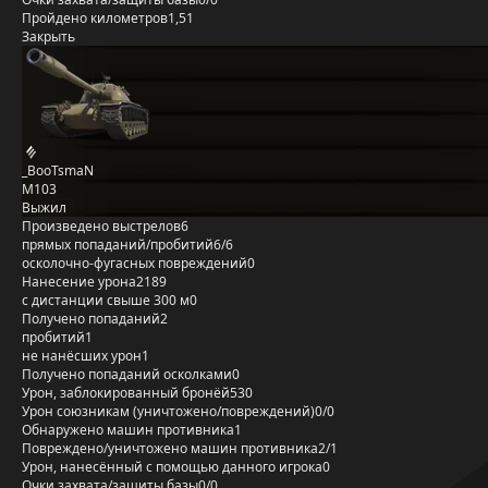
Пройдено километров
1,51
Закрыть
_BooTsmaN
M103
Выжил
Произведено выстрелов
6
прямых попаданий/пробитий
6/6
осколочно-фугасных повреждений
0
Нанесение урона
2189
с дистанции свыше 300 м
0
Получено попаданий
2
пробитий
1
не нанёсших урон
1
Получено попаданий осколками
0
Урон, заблокированный бронёй
530
Урон союзникам (уничтожено/повреждений)
0/0
Обнаружено машин противника
1
Повреждено/уничтожено машин противника
2/1
Урон, нанесённый с помощью данного игрока
0
Очки захвата/защиты базы
0/0