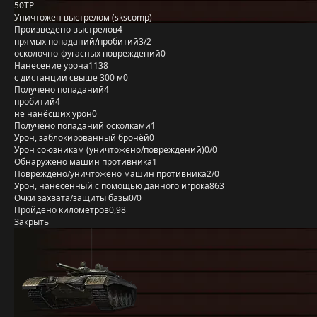
50TP
Уничтожен выстрелом (skscomp)
Произведено выстрелов
4
прямых попаданий/пробитий
3/2
осколочно-фугасных повреждений
0
Нанесение урона
1138
с дистанции свыше 300 м
0
Получено попаданий
4
пробитий
4
не нанёсших урон
0
Получено попаданий осколками
1
Урон, заблокированный бронёй
0
Урон союзникам (уничтожено/повреждений)
0/0
Обнаружено машин противника
1
Повреждено/уничтожено машин противника
2/0
Урон, нанесённый с помощью данного игрока
863
Очки захвата/защиты базы
0/0
Пройдено километров
0,98
Закрыть