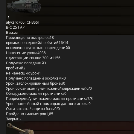
alykard700 [CH3SS]
B-C 25 t AP
Выжил
Произведено выстрелов
18
прямых попаданий/пробитий
16/14
осколочно-фугасных повреждений
0
Нанесение урона
4038
с дистанции свыше 300 м
1156
Получено попаданий
3
пробитий
2
не нанёсших урон
1
Получено попаданий осколками
0
Урон, заблокированный бронёй
0
Урон союзникам (уничтожено/повреждений)
0/0
Обнаружено машин противника
0
Повреждено/уничтожено машин противника
7/3
Урон, нанесённый с помощью данного игрока
0
Очки захвата/защиты базы
0/0
Пройдено километров
1,85
Закрыть