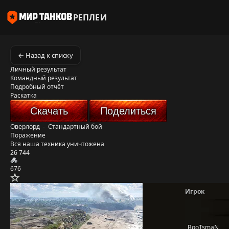
РЕПЛЕИ
← Назад к списку
Личный результат
Командный результат
Подробный отчёт
Раскатка
Скачать
Поделиться
Оверлорд
-
Стандартный бой
Поражение
Вся наша техника уничтожена
26 744
676
Игрок
_BooTsmaN