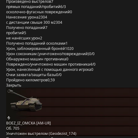
Произведено выстрелов
7
прямых попаданий/пробитий
6/3
осколочно-фугасных повреждений
0
Нанесение урона
2304
с дистанции свыше 300 м
2304
Получено попаданий
7
пробитий
5
не нанёсших урон
2
Получено попаданий осколками
1
Урон, заблокированный бронёй
1020
Урон союзникам (уничтожено/повреждений)
0/0
Обнаружено машин противника
0
Повреждено/уничтожено машин противника
4/0
Урон, нанесённый с помощью данного игрока
0
Очки захвата/защиты базы
0/0
Пройдено километров
0,59
Закрыть
BOEZ_IZ_OMCKA [AM-UR]
Об. 705
Уничтожен выстрелом (Geodezist_174)