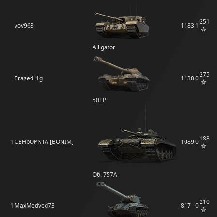
251
vov963
1183
1
Alligator
275
Erased_1g
1138
0
50TP
188
1
CEHbOPNTA [BONIM]
1089
0
Об. 757А
210
1
MaxMedved73
817
0