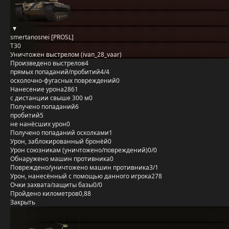
smertanosnei [PROSL]
T30
Уничтожен выстрелом (ivan_28_vaar)
Произведено выстрелов
4
прямых попаданий/пробитий
4/4
осколочно-фугасных повреждений
0
Нанесение урона
2861
с дистанции свыше 300 м
0
Получено попаданий
6
пробитий
5
не нанёсших урон
0
Получено попаданий осколками
1
Урон, заблокированный бронёй
0
Урон союзникам (уничтожено/повреждений)
0/0
Обнаружено машин противника
0
Повреждено/уничтожено машин противника
3/1
Урон, нанесённый с помощью данного игрока
278
Очки захвата/защиты базы
0/0
Пройдено километров
0,88
Закрыть