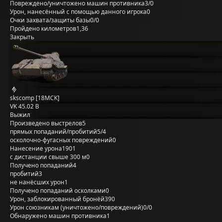
Повреждено/уничтожено машин противника
3/0
Урон, нанесённый с помощью данного игрока
0
Очки захвата/защиты базы
0/0
Пройдено километров
1,36
Закрыть
skscomp [18MCK]
VK 45.02 B
Выжил
Произведено выстрелов
5
прямых попаданий/пробитий
5/4
осколочно-фугасных повреждений
0
Нанесение урона
1901
с дистанции свыше 300 м
0
Получено попаданий
4
пробитий
3
не нанёсших урон
1
Получено попаданий осколками
0
Урон, заблокированный бронёй
390
Урон союзникам (уничтожено/повреждений)
0/0
Обнаружено машин противника
1