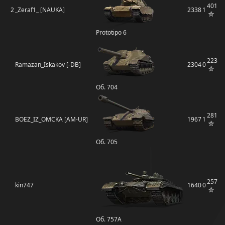
401
2
_Zeraf1_ [NAUKA]
2338
1
Prototipo 6
223
Ramazan_Iskakov [-DB]
2304
0
Об. 704
281
BOEZ_IZ_OMCKA [AM-UR]
1967
1
Об. 705
257
kin747
1640
0
Об. 757А