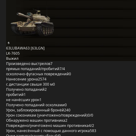
63LUBAWA63 [63LGN]
LK-7605
Выжил
Произведено выстрелов
7
прямых попаданий/пробитий
7/4
осколочно-фугасных повреждений
0
Нанесение урона
2574
с дистанции свыше 300 м
0
Получено попаданий
2
пробитий
1
не нанёсших урон
1
Получено попаданий осколками
0
Урон, заблокированный бронёй
240
Урон союзникам (уничтожено/повреждений)
0/0
Обнаружено машин противника
2
Повреждено/уничтожено машин противника
4/2
Урон, нанесённый с помощью данного игрока
583
Очки захвата/защиты базы
0/0