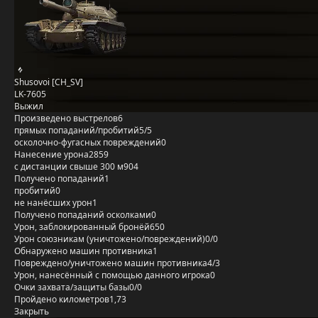
Shusovoi [CH_SV]
LK-7605
Выжил
Произведено выстрелов
6
прямых попаданий/пробитий
5/5
осколочно-фугасных повреждений
0
Нанесение урона
2859
с дистанции свыше 300 м
904
Получено попаданий
1
пробитий
0
не нанёсших урон
1
Получено попаданий осколками
0
Урон, заблокированный бронёй
650
Урон союзникам (уничтожено/повреждений)
0/0
Обнаружено машин противника
1
Повреждено/уничтожено машин противника
4/3
Урон, нанесённый с помощью данного игрока
0
Очки захвата/защиты базы
0/0
Пройдено километров
1,73
Закрыть