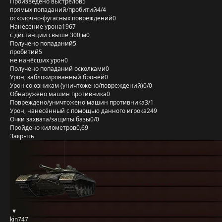
Произведено выстрелов
5
прямых попаданий/пробитий
4/4
осколочно-фугасных повреждений
0
Нанесение урона
1967
с дистанции свыше 300 м
0
Получено попаданий
5
пробитий
5
не нанёсших урон
0
Получено попаданий осколками
0
Урон, заблокированный бронёй
0
Урон союзникам (уничтожено/повреждений)
0/0
Обнаружено машин противника
0
Повреждено/уничтожено машин противника
3/1
Урон, нанесённый с помощью данного игрока
249
Очки захвата/защиты базы
0/0
Пройдено километров
0,69
Закрыть
kin747