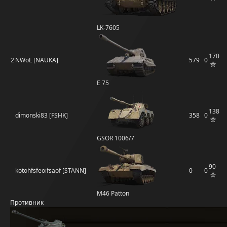
LK-7605
170
2
NWoL [NAUKA]
579
0
E 75
138
dimonski83 [FSHK]
358
0
GSOR 1006/7
90
kotohfsfeoifsaof [STANN]
0
0
M46 Patton
Противник