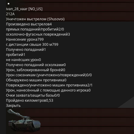
ivan_28_vaar [NO_US]
212А
Уничтожен выстрелом (Shusovoi)
Произведено выстрелов
4
прямых попаданий/пробитий
2/0
осколочно-фугасных повреждений
3
Нанесение урона
799
с дистанции свыше 300 м
799
Получено попаданий
1
пробитий
1
не нанёсших урон
0
Получено попаданий осколками
0
Урон, заблокированный бронёй
0
Урон союзникам (уничтожено/повреждений)
0/0
Обнаружено машин противника
0
Повреждено/уничтожено машин противника
2/1
Урон, нанесённый с помощью данного игрока
0
Очки захвата/защиты базы
0/0
Пройдено километров
0,53
Закрыть