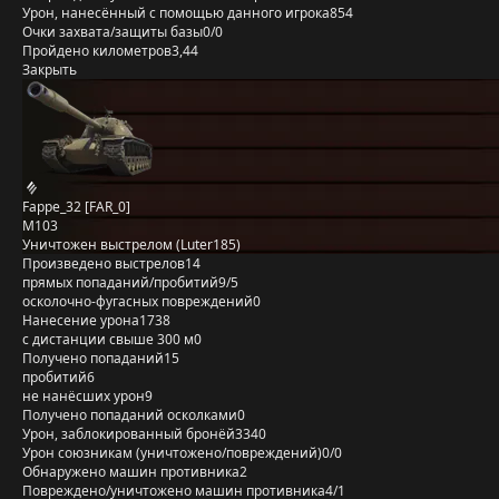
Урон, нанесённый с помощью данного игрока
854
Очки захвата/защиты базы
0/0
Пройдено километров
3,44
Закрыть
Fappe_32 [FAR_0]
M103
Уничтожен выстрелом (Luter185)
Произведено выстрелов
14
прямых попаданий/пробитий
9/5
осколочно-фугасных повреждений
0
Нанесение урона
1738
с дистанции свыше 300 м
0
Получено попаданий
15
пробитий
6
не нанёсших урон
9
Получено попаданий осколками
0
Урон, заблокированный бронёй
3340
Урон союзникам (уничтожено/повреждений)
0/0
Обнаружено машин противника
2
Повреждено/уничтожено машин противника
4/1