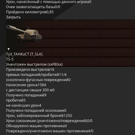
Урон, нанесённый с помощью данного игрока
0
Очки захвата/защиты базы
0/0
Пройдено километров
0,85
Закрыть
Ty3_TAHKuCT [T_SLA]
TS-5
Уничтожен выстрелом (xxFBIxx)
Произведено выстрелов
16
прямых попаданий/пробитий
11/4
осколочно-фугасных повреждений
0
Нанесение урона
1584
с дистанции свыше 300 м
0
Получено попаданий
9
пробитий
5
не нанёсших урон
4
Получено попаданий осколками
0
Урон, заблокированный бронёй
1250
Урон союзникам (уничтожено/повреждений)
0/0
Обнаружено машин противника
0
Повреждено/уничтожено машин противника
4/0