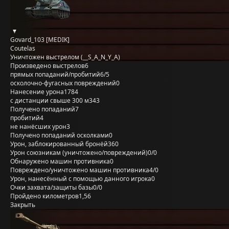
Govard_103 [MEDIK]
Coutelas
Уничтожен выстрелом (__S_A_N_Y_A)
Произведено выстрелов
6
прямых попаданий/пробитий
6/5
осколочно-фугасных повреждений
0
Нанесение урона
1784
с дистанции свыше 300 м
343
Получено попаданий
7
пробитий
4
не нанёсших урон
3
Получено попаданий осколками
0
Урон, заблокированный бронёй
360
Урон союзникам (уничтожено/повреждений)
0/0
Обнаружено машин противника
0
Повреждено/уничтожено машин противника
4/0
Урон, нанесённый с помощью данного игрока
0
Очки захвата/защиты базы
0/0
Пройдено километров
1,56
Закрыть