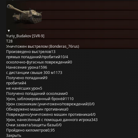
Yuriy_Budakov [SVR-9]
T28
Уничтожен выстрелом (Bonderas_76rus)
Произведено выстрелов
13
прямых попаданий/пробитий
10/4
осколочно-фугасных повреждений
0
Нанесение урона
1596
с дистанции свыше 300 м
1173
Получено попаданий
9
пробитий
4
не нанёсших урон
5
Получено попаданий осколками
0
Урон, заблокированный бронёй
1110
Урон союзникам (уничтожено/повреждений)
0/0
Обнаружено машин противника
0
Повреждено/уничтожено машин противника
4/0
Урон, нанесённый с помощью данного игрока
343
Очки захвата/защиты базы
0/0
Пройдено километров
0,95
Закрыть