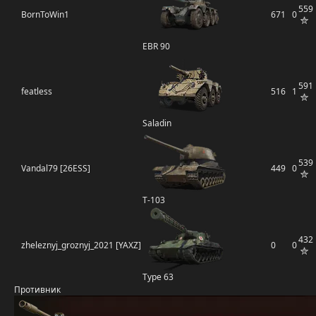
559
BornToWin1
671
0
EBR 90
591
featless
516
1
Saladin
539
Vandal79 [26ESS]
449
0
Т-103
432
zheleznyj_groznyj_2021 [YAXZ]
0
0
Type 63
Противник