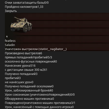
Очки захвата/защиты базы
0/0
Пройдено километров
1,33
Закрыть
featless
Saladin
Уничтожен выстрелом (statist__nagibator__)
Произведено выстрелов
6
прямых попаданий/пробитий
5/3
осколочно-фугасных повреждений
0
Нанесение урона
516
с дистанции свыше 300 м
261
Получено попаданий
3
пробитий
3
не нанёсших урон
0
Получено попаданий осколками
0
Урон, заблокированный бронёй
0
Урон союзникам (уничтожено/повреждений)
0/0
Обнаружено машин противника
0
Повреждено/уничтожено машин противника
3/1
Урон, нанесённый с помощью данного игрока
0