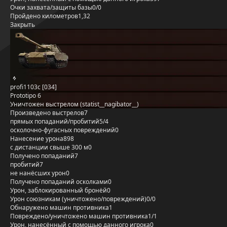
Очки захвата/защиты базы
0/0
Пройдено километров
1,32
Закрыть
profi1103c [034]
Prototipo 6
Уничтожен выстрелом (statist__nagibator__)
Произведено выстрелов
7
прямых попаданий/пробитий
5/4
осколочно-фугасных повреждений
0
Нанесение урона
898
с дистанции свыше 300 м
0
Получено попаданий
7
пробитий
7
не нанёсших урон
0
Получено попаданий осколками
0
Урон, заблокированный бронёй
0
Урон союзникам (уничтожено/повреждений)
0/0
Обнаружено машин противника
1
Повреждено/уничтожено машин противника
1/1
Урон, нанесённый с помощью данного игрока
0