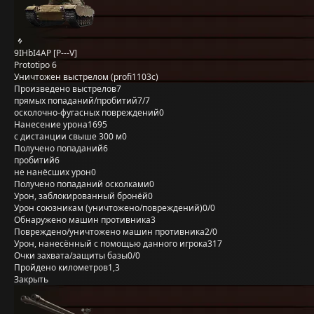
9IHbI4AP [P---V]
Prototipo 6
Уничтожен выстрелом (profi1103c)
Произведено выстрелов
7
прямых попаданий/пробитий
7/7
осколочно-фугасных повреждений
0
Нанесение урона
1695
с дистанции свыше 300 м
0
Получено попаданий
6
пробитий
6
не нанёсших урон
0
Получено попаданий осколками
0
Урон, заблокированный бронёй
0
Урон союзникам (уничтожено/повреждений)
0/0
Обнаружено машин противника
3
Повреждено/уничтожено машин противника
2/0
Урон, нанесённый с помощью данного игрока
317
Очки захвата/защиты базы
0/0
Пройдено километров
1,3
Закрыть