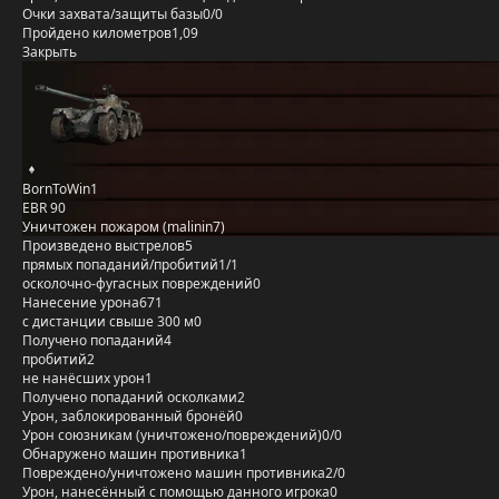
Очки захвата/защиты базы
0/0
Пройдено километров
1,09
Закрыть
BornToWin1
EBR 90
Уничтожен пожаром (malinin7)
Произведено выстрелов
5
прямых попаданий/пробитий
1/1
осколочно-фугасных повреждений
0
Нанесение урона
671
с дистанции свыше 300 м
0
Получено попаданий
4
пробитий
2
не нанёсших урон
1
Получено попаданий осколками
2
Урон, заблокированный бронёй
0
Урон союзникам (уничтожено/повреждений)
0/0
Обнаружено машин противника
1
Повреждено/уничтожено машин противника
2/0
Урон, нанесённый с помощью данного игрока
0