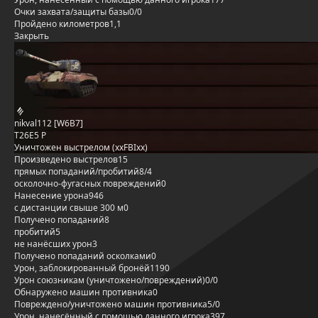
Очки захвата/защиты базы
0/0
Пройдено километров
1,1
Закрыть
nikval112 [W6B7]
T26E5 P
Уничтожен выстрелом (xxFBIxx)
Произведено выстрелов
15
прямых попаданий/пробитий
8/4
осколочно-фугасных повреждений
0
Нанесение урона
946
с дистанции свыше 300 м
0
Получено попаданий
8
пробитий
5
не нанёсших урон
3
Получено попаданий осколками
0
Урон, заблокированный бронёй
1190
Урон союзникам (уничтожено/повреждений)
0/0
Обнаружено машин противника
0
Повреждено/уничтожено машин противника
5/0
Урон, нанесённый с помощью данного игрока
397