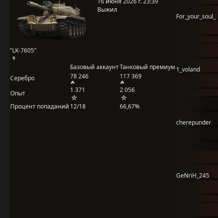
16 июня 2026 г. 23:39
Выжил
For_your_soul_
"LK-7605"
Базовый аккаунт
Танковый премиум
1_voland
78 246
117 369
Серебро
1 371
2 056
Опыт
Процент попаданий
12/18
66,67%
cherepunder
GeNriH_245