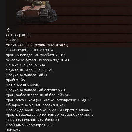
xxFBIxx [OR-B]
Doppel
Уничтожен выстрелом (pavlikos071)
Произведено выстрелов
14
прямых попаданий/пробитий
10/7
осколочно-фугасных повреждений
0
Нанесение урона
1634
с дистанции свыше 300 м
0
Получено попаданий
11
пробитий
5
не нанёсших урон
6
Получено попаданий осколками
0
Урон, заблокированный бронёй
1740
Урон союзникам (уничтожено/повреждений)
0/0
Обнаружено машин противника
2
Повреждено/уничтожено машин противника
4/2
Урон, нанесённый с помощью данного игрока
462
Очки захвата/защиты базы
0/0
Пройдено километров
3,05
Закрыть