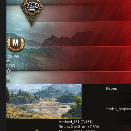
120 499
2 263
52
Игрок
statist__nagiba
Medoed_161 [FV161]
Личный рейтинг:
7 896