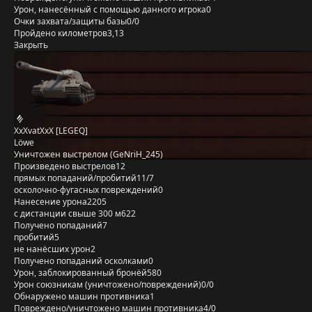
Урон, нанесённый с помощью данного игрока
0
Очки захвата/защиты базы
0/0
Пройдено километров
3,13
Закрыть
XxXvatXxX [LEGEQ]
Löwe
Уничтожен выстрелом (GeNriH_245)
Произведено выстрелов
12
прямых попаданий/пробитий
11/7
осколочно-фугасных повреждений
0
Нанесение урона
2205
с дистанции свыше 300 м
622
Получено попаданий
7
пробитий
5
не нанёсших урон
2
Получено попаданий осколками
0
Урон, заблокированный бронёй
580
Урон союзникам (уничтожено/повреждений)
0/0
Обнаружено машин противника
1
Повреждено/уничтожено машин противника
4/0