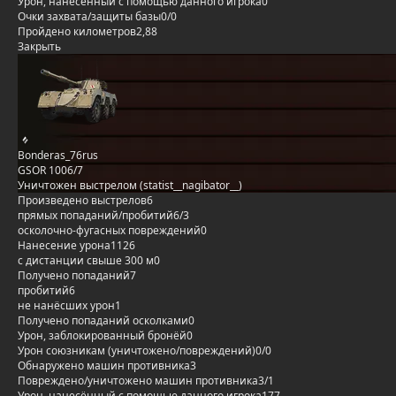
Урон, нанесённый с помощью данного игрока
0
Очки захвата/защиты базы
0/0
Пройдено километров
2,88
Закрыть
Bonderas_76rus
GSOR 1006/7
Уничтожен выстрелом (statist__nagibator__)
Произведено выстрелов
6
прямых попаданий/пробитий
6/3
осколочно-фугасных повреждений
0
Нанесение урона
1126
с дистанции свыше 300 м
0
Получено попаданий
7
пробитий
6
не нанёсших урон
1
Получено попаданий осколками
0
Урон, заблокированный бронёй
0
Урон союзникам (уничтожено/повреждений)
0/0
Обнаружено машин противника
3
Повреждено/уничтожено машин противника
3/1
Урон, нанесённый с помощью данного игрока
177