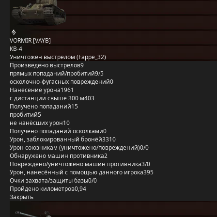
VORMIR [VAYB]
КВ-4
Уничтожен выстрелом (Fappe_32)
Произведено выстрелов
9
прямых попаданий/пробитий
9/5
осколочно-фугасных повреждений
0
Нанесение урона
1961
с дистанции свыше 300 м
403
Получено попаданий
15
пробитий
5
не нанёсших урон
10
Получено попаданий осколками
0
Урон, заблокированный бронёй
3310
Урон союзникам (уничтожено/повреждений)
0/0
Обнаружено машин противника
2
Повреждено/уничтожено машин противника
3/0
Урон, нанесённый с помощью данного игрока
395
Очки захвата/защиты базы
0/0
Пройдено километров
0,94
Закрыть