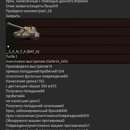
Урон, нанесённый с помощью данного игрока
0
Очки захвата/защиты базы
0/0
Пройдено километров
1,28
Закрыть
__S_A_N_Y_A [BAT_A]
Turtle I
Уничтожен выстрелом (GeNriH_245)
Произведено выстрелов
16
прямых попаданий/пробитий
10/4
осколочно-фугасных повреждений
0
Нанесение урона
1182
с дистанции свыше 300 м
355
Получено попаданий
6
пробитий
4
не нанёсших урон
2
Получено попаданий осколками
0
Урон, заблокированный бронёй
490
Урон союзникам (уничтожено/повреждений)
0/0
Обнаружено машин противника
0
Повреждено/уничтожено машин противника
5/1