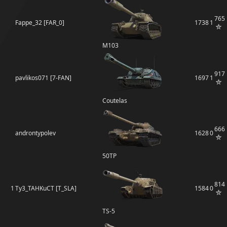
765
Fappe_32 [FAR_0]
1738
1
M103
917
pavlikos071 [7-FAN]
1697
1
Coutelas
666
androntypolev
1628
0
50TP
814
1
Ty3_TAHKuCT [T_SLA]
1584
0
TS-5