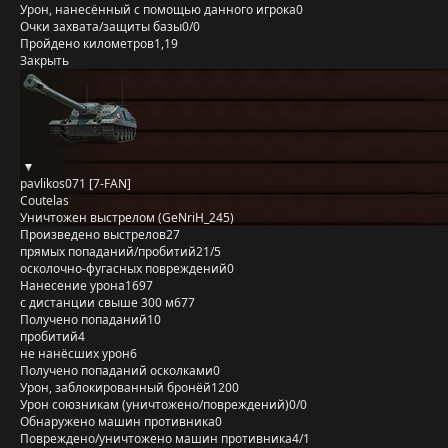
Урон, нанесённый с помощью данного игрока
0
Очки захвата/защиты базы
0/0
Пройдено километров
1,19
Закрыть
pavlikos071 [7-FAN]
Coutelas
Уничтожен выстрелом (GeNriH_245)
Произведено выстрелов
27
прямых попаданий/пробитий
21/5
осколочно-фугасных повреждений
0
Нанесение урона
1697
с дистанции свыше 300 м
677
Получено попаданий
10
пробитий
4
не нанёсших урон
6
Получено попаданий осколками
0
Урон, заблокированный бронёй
1200
Урон союзникам (уничтожено/повреждений)
0/0
Обнаружено машин противника
0
Повреждено/уничтожено машин противника
4/1