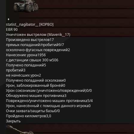
statist__nagibator__ [KOPBO]
EBR 90
Уничтожен выстрелом (Maverik__17)
Произведено выстрелов
17
прямых попаданий/пробитий
9/7
осколочно-фугасных повреждений
2
Нанесение урона
1956
с дистанции свыше 300 м
506
Получено попаданий
5
пробитий
3
не нанёсших урон
2
Получено попаданий осколками
0
Урон, заблокированный бронёй
0
Урон союзникам (уничтожено/повреждений)
0/0
Обнаружено машин противника
3
Повреждено/уничтожено машин противника
5/4
Урон, нанесённый с помощью данного игрока
0
Очки захвата/защиты базы
0/0
Пройдено километров
3,0
Закрыть