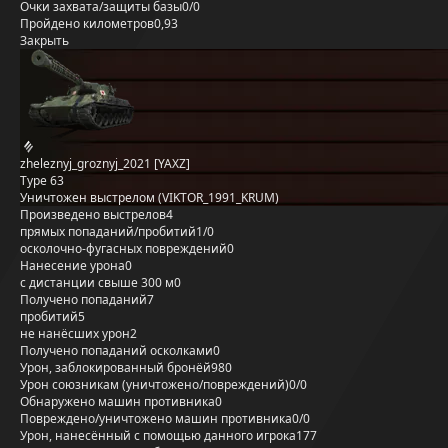
Очки захвата/защиты базы
0/0
Пройдено километров
0,93
Закрыть
zheleznyj_groznyj_2021 [YAXZ]
Type 63
Уничтожен выстрелом (VIKTOR_1991_KRUM)
Произведено выстрелов
4
прямых попаданий/пробитий
1/0
осколочно-фугасных повреждений
0
Нанесение урона
0
с дистанции свыше 300 м
0
Получено попаданий
7
пробитий
5
не нанёсших урон
2
Получено попаданий осколками
0
Урон, заблокированный бронёй
980
Урон союзникам (уничтожено/повреждений)
0/0
Обнаружено машин противника
0
Повреждено/уничтожено машин противника
0/0
Урон, нанесённый с помощью данного игрока
177