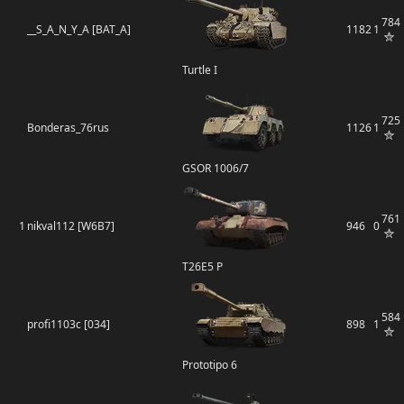
784
__S_A_N_Y_A [BAT_A]
1182
1
Turtle I
725
Bonderas_76rus
1126
1
GSOR 1006/7
761
1
nikval112 [W6B7]
946
0
T26E5 P
584
profi1103c [034]
898
1
Prototipo 6