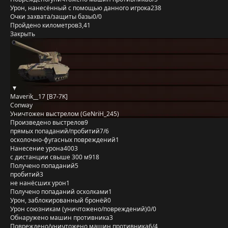
Урон, нанесённый с помощью данного игрока
238
Очки захвата/защиты базы
0/0
Пройдено километров
3,41
Закрыть
Maverik__17 [B7-7K]
Conway
Уничтожен выстрелом (GeNriH_245)
Произведено выстрелов
9
прямых попаданий/пробитий
7/6
осколочно-фугасных повреждений
1
Нанесение урона
4003
с дистанции свыше 300 м
918
Получено попаданий
5
пробитий
3
не нанёсших урон
1
Получено попаданий осколками
1
Урон, заблокированный бронёй
0
Урон союзникам (уничтожено/повреждений)
0/0
Обнаружено машин противника
3
Повреждено/уничтожено машин противника
6/4