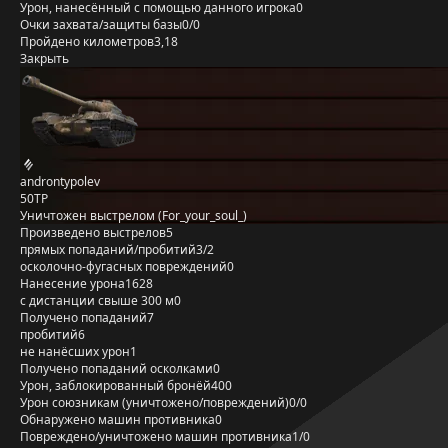
Урон, нанесённый с помощью данного игрока
0
Очки захвата/защиты базы
0/0
Пройдено километров
3,18
Закрыть
androntypolev
50TP
Уничтожен выстрелом (For_your_soul_)
Произведено выстрелов
5
прямых попаданий/пробитий
3/2
осколочно-фугасных повреждений
0
Нанесение урона
1628
с дистанции свыше 300 м
0
Получено попаданий
7
пробитий
6
не нанёсших урон
1
Получено попаданий осколками
0
Урон, заблокированный бронёй
400
Урон союзникам (уничтожено/повреждений)
0/0
Обнаружено машин противника
0
Повреждено/уничтожено машин противника
1/0