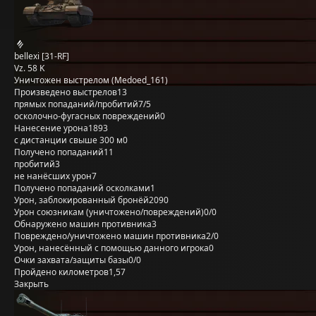
bellexi [31-RF]
Vz. 58 K
Уничтожен выстрелом (Medoed_161)
Произведено выстрелов
13
прямых попаданий/пробитий
7/5
осколочно-фугасных повреждений
0
Нанесение урона
1893
с дистанции свыше 300 м
0
Получено попаданий
11
пробитий
3
не нанёсших урон
7
Получено попаданий осколками
1
Урон, заблокированный бронёй
2090
Урон союзникам (уничтожено/повреждений)
0/0
Обнаружено машин противника
3
Повреждено/уничтожено машин противника
2/0
Урон, нанесённый с помощью данного игрока
0
Очки захвата/защиты базы
0/0
Пройдено километров
1,57
Закрыть