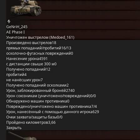
GeNriH_245
AE Phase I
Уничтожен выстрелом (Medoed_161)
Произведено выстрелов
18
прямых попаданий/пробитий
16/13
осколочно-фугасных повреждений
0
Нанесение урона
4591
с дистанции свыше 300 м
0
Получено попаданий
12
пробитий
4
не нанёсших урон
7
Получено попаданий осколками
2
Урон, заблокированный бронёй
2740
Урон союзникам (уничтожено/повреждений)
0/0
Обнаружено машин противника
0
Повреждено/уничтожено машин противника
7/4
Урон, нанесённый с помощью данного игрока
629
Очки захвата/защиты базы
0/0
Пройдено километров
3,66
Закрыть