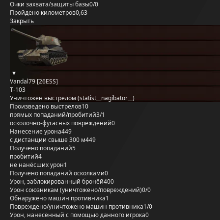
Очки захвата/защиты базы
0/0
Пройдено километров
0,63
Закрыть
Vandal79 [26ESS]
Т-103
Уничтожен выстрелом (statist__nagibator__)
Произведено выстрелов
10
прямых попаданий/пробитий
3/1
осколочно-фугасных повреждений
0
Нанесение урона
449
с дистанции свыше 300 м
449
Получено попаданий
5
пробитий
4
не нанёсших урон
1
Получено попаданий осколками
0
Урон, заблокированный бронёй
400
Урон союзникам (уничтожено/повреждений)
0/0
Обнаружено машин противника
1
Повреждено/уничтожено машин противника
1/0
Урон, нанесённый с помощью данного игрока
0