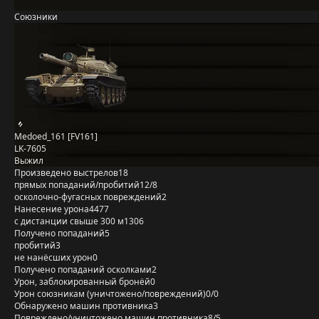
Союзники
Medoed_161 [FV161]
LK-7605
Выжил
Произведено выстрелов
18
прямых попаданий/пробитий
12/8
осколочно-фугасных повреждений
2
Нанесение урона
4477
с дистанции свыше 300 м
1306
Получено попаданий
5
пробитий
3
не нанёсших урон
0
Получено попаданий осколками
2
Урон, заблокированный бронёй
0
Урон союзникам (уничтожено/повреждений)
0/0
Обнаружено машин противника
3
Повреждено/уничтожено машин противника
8/5