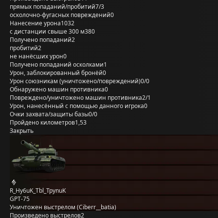
прямых попаданий/пробитий
7/3
осколочно-фугасных повреждений
0
Нанесение урона
1032
с дистанции свыше 300 м
380
Получено попаданий
2
пробитий
2
не нанёсших урон
0
Получено попаданий осколками
1
Урон, заблокированный бронёй
0
Урон союзникам (уничтожено/повреждений)
0/0
Обнаружено машин противника
0
Повреждено/уничтожено машин противника
2/1
Урон, нанесённый с помощью данного игрока
0
Очки захвата/защиты базы
0/0
Пройдено километров
1,53
Закрыть
R_Hy6uK_Tbl_TpynuK
GPT-75
Уничтожен выстрелом (Ciberr__batia)
Произведено выстрелов
2