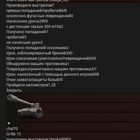
Произведено выстрелов
7
прямых попаданий/пробитий
6/6
осколочно-фугасных повреждений
0
Нанесение урона
2909
с дистанции свыше 300 м
1042
Получено попаданий
7
пробитий
5
не нанёсших урон
2
Получено попаданий осколками
2
Урон, заблокированный бронёй
390
Урон союзникам (уничтожено/повреждений)
0/0
Обнаружено машин противника
1
Повреждено/уничтожено машин противника
3/1
Урон, нанесённый с помощью данного игрока
698
Очки захвата/защиты базы
0/0
Пройдено километров
1,28
Закрыть
chal70
Grille 15
Уничтожен выстрелом (Vovka9090)