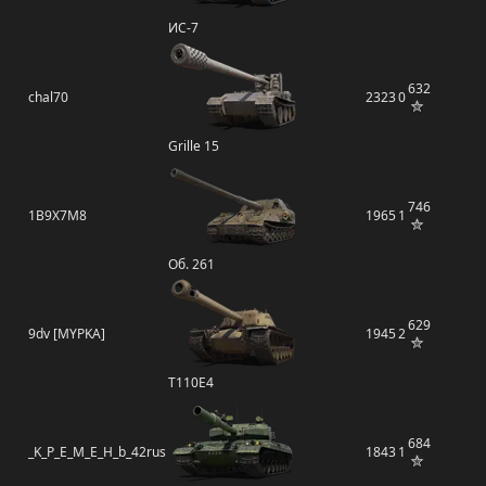
ИС-7
632
chal70
2323
0
Grille 15
746
1B9X7M8
1965
1
Об. 261
629
9dv [MYPKA]
1945
2
T110E4
684
_K_P_E_M_E_H_b_42rus
1843
1