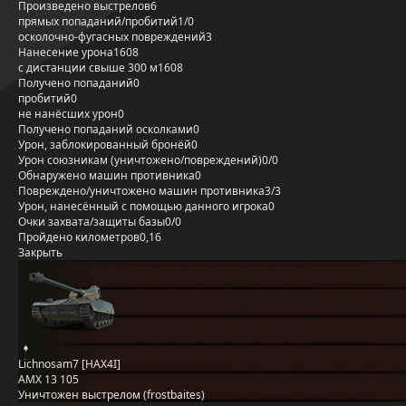
Произведено выстрелов
6
прямых попаданий/пробитий
1/0
осколочно-фугасных повреждений
3
Нанесение урона
1608
с дистанции свыше 300 м
1608
Получено попаданий
0
пробитий
0
не нанёсших урон
0
Получено попаданий осколками
0
Урон, заблокированный бронёй
0
Урон союзникам (уничтожено/повреждений)
0/0
Обнаружено машин противника
0
Повреждено/уничтожено машин противника
3/3
Урон, нанесённый с помощью данного игрока
0
Очки захвата/защиты базы
0/0
Пройдено километров
0,16
Закрыть
Lichnosam7 [HAX4I]
AMX 13 105
Уничтожен выстрелом (frostbaites)