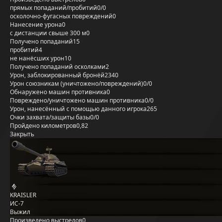
прямых попаданий/пробитий
0/0
осколочно-фугасных повреждений
0
Нанесение урона
0
с дистанции свыше 300 м
0
Получено попаданий
15
пробитий
4
не нанёсших урон
10
Получено попаданий осколками
2
Урон, заблокированный бронёй
2340
Урон союзникам (уничтожено/повреждений)
0/0
Обнаружено машин противника
0
Повреждено/уничтожено машин противника
0/0
Урон, нанесённый с помощью данного игрока
265
Очки захвата/защиты базы
0/0
Пройдено километров
0,82
Закрыть
KRAISLER
ИС-7
Выжил
Произведено выстрелов
0