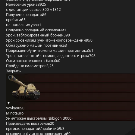
Нанесение урона
3925
с дистанции свыше 300 м
1312
Получено попаданий
6
пробитий
5
не нанёсших урон
1
Получено попаданий осколками
1
Урон, заблокированный бронёй
390
Урон союзникам (уничтожено/повреждений)
0/0
Обнаружено машин противника
3
Повреждено/уничтожено машин противника
5/1
Урон, нанесённый с помощью данного игрока
708
Очки захвата/защиты базы
0/0
Пройдено километров
3,25
Закрыть
Vovka9090
Minotauro
Уничтожен выстрелом (Bibigon_3000)
Произведено выстрелов
20
прямых попаданий/пробитий
9/8
осколочно-фугасных повреждений
0