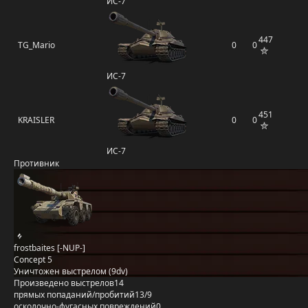
ИС-7
447
TG_Mario
0
0
ИС-7
451
KRAISLER
0
0
ИС-7
Противник
frostbaites [-NUP-]
Concept 5
Уничтожен выстрелом (9dv)
Произведено выстрелов
14
прямых попаданий/пробитий
13/9
осколочно-фугасных повреждений
0