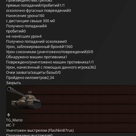
Произведено выстрелов
2
прямых попаданий/пробитий
1/1
осколочно-фугасных повреждений
0
Нанесение урона
160
с дистанции свыше 300 м
0
Получено попаданий
4
пробитий
0
не нанёсших урон
4
Получено попаданий осколками
0
Урон, заблокированный бронёй
1560
Урон союзникам (уничтожено/повреждений)
0/0
Обнаружено машин противника
1
Повреждено/уничтожено машин противника
1/1
Урон, нанесённый с помощью данного игрока
362
Очки захвата/защиты базы
0/0
Пройдено километров
2,34
Закрыть
TG_Mario
ИС-7
Уничтожен выстрелом (Flashkin87rus)
Произведено выстрелов
0