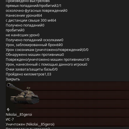
Произведено выстрелов
6
прямых попаданий/пробитий
2/1
осколочно-фугасных повреждений
0
Нанесение урона
464
с дистанции свыше 300 м
464
Получено попаданий
0
пробитий
0
не нанёсших урон
0
Получено попаданий осколками
0
Урон, заблокированный бронёй
0
Урон союзникам (уничтожено/повреждений)
0/0
Обнаружено машин противника
0
Повреждено/уничтожено машин противника
1/0
Урон, нанесённый с помощью данного игрока
0
Очки захвата/защиты базы
0/0
Пройдено километров
1,03
Закрыть
Nikolai__85geroi
ИС-7
Уничтожен (Nikolai__85geroi)