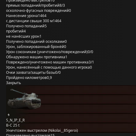
Произведено выстрелов
10
прямых попаданий/пробитий
8/3
осколочно-фугасных повреждений
0
Нанесение урона
1464
с дистанции свыше 300 м
1464
Получено попаданий
5
пробитий
4
не нанёсших урон
1
Получено попаданий осколками
0
Урон, заблокированный бронёй
0
Урон союзникам (уничтожено/повреждений)
0/0
Обнаружено машин противника
1
Повреждено/уничтожено машин противника
3/1
Урон, нанесённый с помощью данного игрока
0
Очки захвата/защиты базы
0/0
Пройдено километров
0,9
Закрыть
S_N_IP_E_R
B-C 25 t
Уничтожен выстрелом (Nikolai__85geroi)
Произведено выстрелов
15