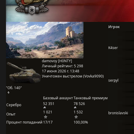
Игрок
K4ser
damovoy [H0NTY]
Личный рейтинг:
5 298
17 июня 2026 г. 13:48
Уничтожен выстрелом (Vovka9090)
serpyl
"Об. 140"
Базовый аккаунт
Танковый премиум
52 351
78 526
Серебро
1 021
1 532
bronislavski
Опыт
Процент попаданий
17/17
100,00%