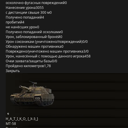
осколочно-фугасных повреждений
0
Нанесение урона
3055
с дистанции свыше 300 м
0
Получено попаданий
4
пробитий
4
не нанёсших урон
0
Получено попаданий осколками
0
Урон, заблокированный бронёй
0
Урон союзникам (уничтожено/повреждений)
0/0
Обнаружено машин противника
0
Повреждено/уничтожено машин противника
3/0
Урон, нанесённый с помощью данного игрока
458
Очки захвата/защиты базы
0/0
Пройдено километров
1,78
Закрыть
H_A_T_I_K_O_ [_X-3_]
MT-58