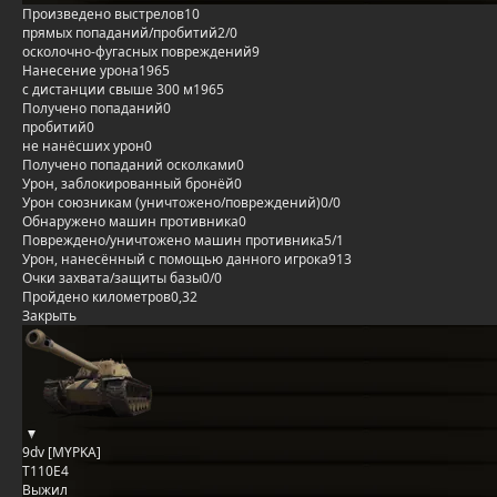
Произведено выстрелов
10
прямых попаданий/пробитий
2/0
осколочно-фугасных повреждений
9
Нанесение урона
1965
с дистанции свыше 300 м
1965
Получено попаданий
0
пробитий
0
не нанёсших урон
0
Получено попаданий осколками
0
Урон, заблокированный бронёй
0
Урон союзникам (уничтожено/повреждений)
0/0
Обнаружено машин противника
0
Повреждено/уничтожено машин противника
5/1
Урон, нанесённый с помощью данного игрока
913
Очки захвата/защиты базы
0/0
Пройдено километров
0,32
Закрыть
9dv [MYPKA]
T110E4
Выжил