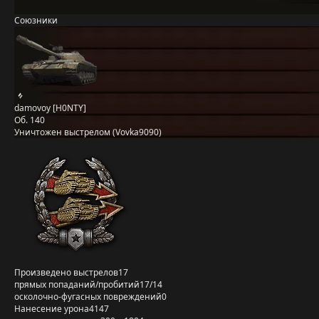
Союзники
damovoy [H0NTY]
Об. 140
Уничтожен выстрелом (Vovka9090)
Произведено выстрелов
17
прямых попаданий/пробитий
17/14
осколочно-фугасных повреждений
0
Нанесение урона
4147