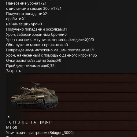
Нанесение урона
1721
с дистанции свыше 300 м
1721
Получено попаданий
2
пробитий
1
не нанёсших урон
0
Получено попаданий осколками
1
Урон, заблокированный бронёй
0
Урон союзникам (уничтожено/повреждений)
0/0
Обнаружено машин противника
0
Повреждено/уничтожено машин противника
3/1
Урон, нанесённый с помощью данного игрока
485
Очки захвата/защиты базы
0/0
Пройдено километров
0,35
Закрыть
__C_H_U_K_C_H_A__ [MINT_]
MT-58
Уничтожен выстрелом (Bibigon_3000)