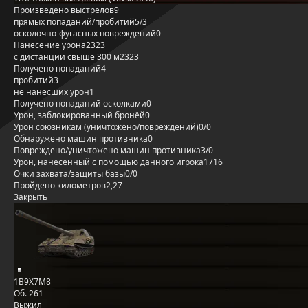
Произведено выстрелов
9
прямых попаданий/пробитий
5/3
осколочно-фугасных повреждений
0
Нанесение урона
2323
с дистанции свыше 300 м
2323
Получено попаданий
4
пробитий
3
не нанёсших урон
1
Получено попаданий осколками
0
Урон, заблокированный бронёй
0
Урон союзникам (уничтожено/повреждений)
0/0
Обнаружено машин противника
0
Повреждено/уничтожено машин противника
3/0
Урон, нанесённый с помощью данного игрока
1716
Очки захвата/защиты базы
0/0
Пройдено километров
2,27
Закрыть
1B9X7M8
Об. 261
Выжил