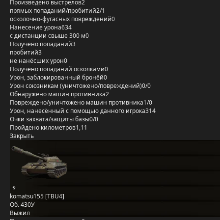
Произведено выстрелов
2
прямых попаданий/пробитий
2/1
осколочно-фугасных повреждений
0
Нанесение урона
634
с дистанции свыше 300 м
0
Получено попаданий
3
пробитий
3
не нанёсших урон
0
Получено попаданий осколками
0
Урон, заблокированный бронёй
0
Урон союзникам (уничтожено/повреждений)
0/0
Обнаружено машин противника
2
Повреждено/уничтожено машин противника
1/0
Урон, нанесённый с помощью данного игрока
314
Очки захвата/защиты базы
0/0
Пройдено километров
1,11
Закрыть
komatsu155 [TBU4]
Об. 430У
Выжил