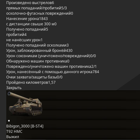
Произведено выстрелов
6
прямых попаданий/пробитий
5/3
осколочно-фугасных повреждений
0
Нанесение урона
1843
с дистанции свыше 300 м
0
Получено попаданий
5
пробитий
4
не нанёсших урон
1
Получено попаданий осколками
3
Урон, заблокированный бронёй
430
Урон союзникам (уничтожено/повреждений)
0/0
Обнаружено машин противника
0
Повреждено/уничтожено машин противника
2/1
Урон, нанесённый с помощью данного игрока
784
Очки захвата/защиты базы
0/0
Пройдено километров
1,57
Закрыть
Bibigon_3000 [B-ST4]
T92 HMC
Выжил