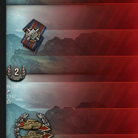
79 574
1 532