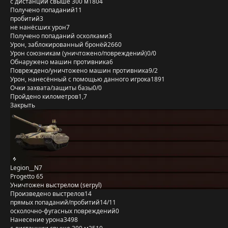
с дистанции свыше 300 м
1804
Получено попаданий
11
пробитий
3
не нанёсших урон
7
Получено попаданий осколками
3
Урон, заблокированный бронёй
2660
Урон союзникам (уничтожено/повреждений)
0/0
Обнаружено машин противника
6
Повреждено/уничтожено машин противника
9/2
Урон, нанесённый с помощью данного игрока
1891
Очки захвата/защиты базы
0/0
Пройдено километров
1,7
Закрыть
Legion__N7
Progetto 65
Уничтожен выстрелом (serpyl)
Произведено выстрелов
14
прямых попаданий/пробитий
14/11
осколочно-фугасных повреждений
0
Нанесение урона
3498