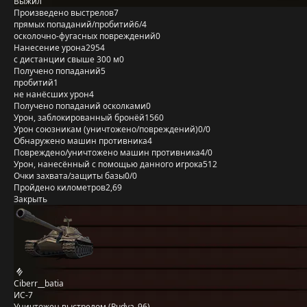
Выжил
Произведено выстрелов
7
прямых попаданий/пробитий
6/4
осколочно-фугасных повреждений
0
Нанесение урона
2954
с дистанции свыше 300 м
0
Получено попаданий
5
пробитий
1
не нанёсших урон
4
Получено попаданий осколками
0
Урон, заблокированный бронёй
1560
Урон союзникам (уничтожено/повреждений)
0/0
Обнаружено машин противника
4
Повреждено/уничтожено машин противника
4/0
Урон, нанесённый с помощью данного игрока
512
Очки захвата/защиты базы
0/0
Пройдено километров
2,69
Закрыть
Ciberr__batia
ИС-7
Уничтожен выстрелом (Rudya_96)