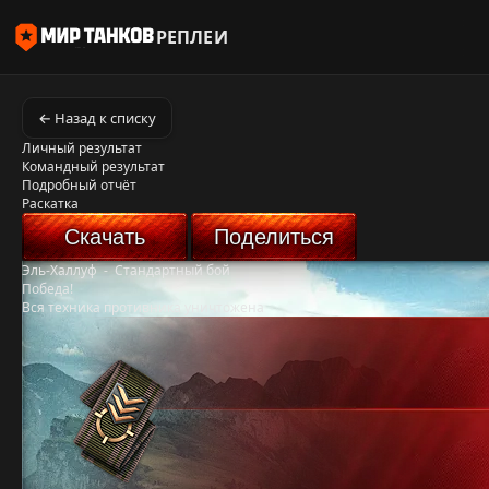
РЕПЛЕИ
← Назад к списку
Личный результат
Командный результат
Подробный отчёт
Раскатка
Скачать
Поделиться
Эль-Халлуф
-
Стандартный бой
Победа!
Вся техника противника уничтожена