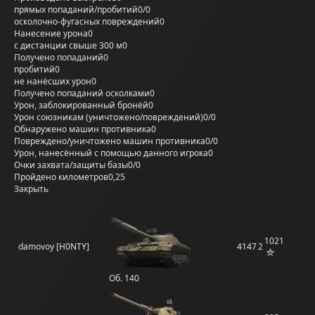
прямых попаданий/пробитий
0/0
осколочно-фугасных повреждений
0
Нанесение урона
0
с дистанции свыше 300 м
0
Получено попаданий
0
пробитий
0
не нанёсших урон
0
Получено попаданий осколками
0
Урон, заблокированный бронёй
0
Урон союзникам (уничтожено/повреждений)
0/0
Обнаружено машин противника
0
Повреждено/уничтожено машин противника
0/0
Урон, нанесённый с помощью данного игрока
0
Очки захвата/защиты базы
0/0
Пройдено километров
0,25
Закрыть
1021
damovoy [H0NTY]
4147
2
Об. 140