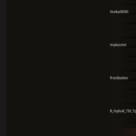
Vovka9090
makssmir
frostbaites
R_Hy6uK_Tbl_T