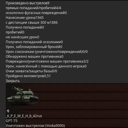
Произведено выстрелов
9
прямых попаданий/пробитий
4/4
осколочно-фугасных повреждений
0
Нанесение урона
1945
с дистанции свыше 300 м
1886
Получено попаданий
0
пробитий
0
не нанёсших урон
0
Получено попаданий осколками
0
Урон, заблокированный бронёй
0
Урон союзникам (уничтожено/повреждений)
0/0
Обнаружено машин противника
0
Повреждено/уничтожено машин противника
3/2
Урон, нанесённый с помощью данного игрока
0
Очки захвата/защиты базы
0/0
Пройдено километров
0,51
Закрыть
_K_P_E_M_E_H_b_42rus
GPT-75
Уничтожен выстрелом (Vovka9090)