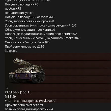
с дистанции свыше 300 м
2510
Получено попаданий
6
пробитий
5
не нанёсших урон
1
Получено попаданий осколками
0
Урон, заблокированный бронёй
0
Урон союзникам (уничтожено/повреждений)
0/0
Обнаружено машин противника
0
Повреждено/уничтожено машин противника
6/2
Урон, нанесённый с помощью данного игрока
1843
Очки захвата/защиты базы
0/0
Пройдено километров
2,16
Закрыть
XA6AP4YK [100_A]
MBT-59
Уничтожен выстрелом (Vovka9090)
Произведено выстрелов
9
прямых попаданий/пробитий
9/4