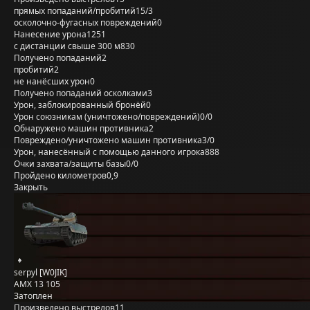
прямых попаданий/пробитий
15/3
осколочно-фугасных повреждений
0
Нанесение урона
1251
с дистанции свыше 300 м
830
Получено попаданий
2
пробитий
2
не нанёсших урон
0
Получено попаданий осколками
3
Урон, заблокированный бронёй
0
Урон союзникам (уничтожено/повреждений)
0/0
Обнаружено машин противника
2
Повреждено/уничтожено машин противника
3/0
Урон, нанесённый с помощью данного игрока
888
Очки захвата/защиты базы
0/0
Пройдено километров
0,9
Закрыть
serpyl [W0JIK]
AMX 13 105
Затоплен
Произведено выстрелов
11