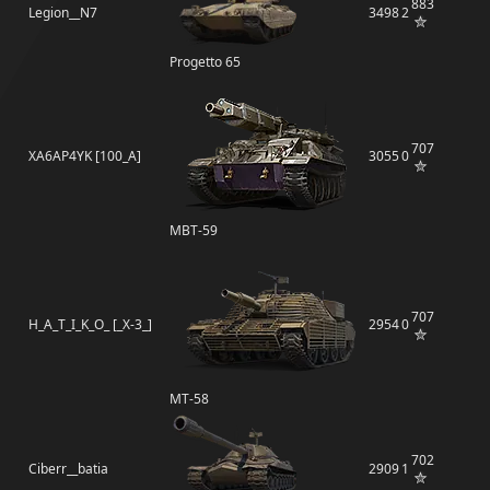
883
Legion__N7
3498
2
Progetto 65
707
XA6AP4YK [100_A]
3055
0
MBT-59
707
H_A_T_I_K_O_ [_X-3_]
2954
0
MT-58
702
Ciberr__batia
2909
1