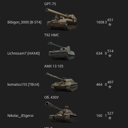
GPT-75
651
Bibigon_3000 [B-ST4]
1608
3
T92 HMC
514
Lichnosam7 [HAX4I]
634
0
AMX 13 105
497
komatsu155 [TBU4]
464
0
Об. 430У
527
Nikolai__85geroi
160
1