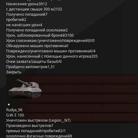
Нанесение урона
3912
с дистанции свыше 300 м
2102
Получено попаданий
7
пробитий
2
не нанёсших урон
4
Получено попаданий осколками
2
Урон, заблокированный бронёй
3100
Урон союзникам (уничтожено/повреждений)
0/0
Обнаружено машин противника
0
Повреждено/уничтожено машин противника
6/4
Урон, нанесённый с помощью данного игрока
205
Очки захвата/защиты базы
0/0
Пройдено километров
1,31
Закрыть
Rudya_96
G.W. E 100
Уничтожен выстрелом (Legion__N7)
Произведено выстрелов
7
прямых попаданий/пробитий
2/1
осколочно-фугасных повреждений
8