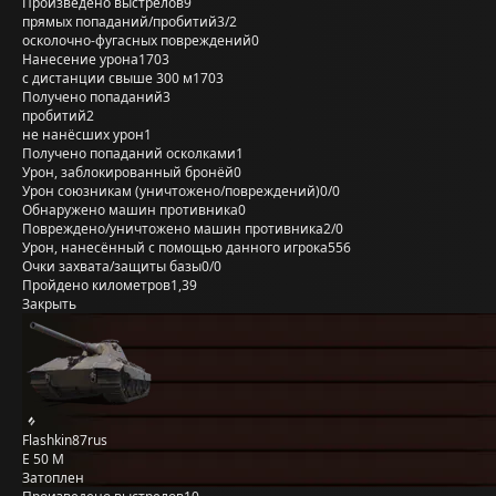
Произведено выстрелов
9
прямых попаданий/пробитий
3/2
осколочно-фугасных повреждений
0
Нанесение урона
1703
с дистанции свыше 300 м
1703
Получено попаданий
3
пробитий
2
не нанёсших урон
1
Получено попаданий осколками
1
Урон, заблокированный бронёй
0
Урон союзникам (уничтожено/повреждений)
0/0
Обнаружено машин противника
0
Повреждено/уничтожено машин противника
2/0
Урон, нанесённый с помощью данного игрока
556
Очки захвата/защиты базы
0/0
Пройдено километров
1,39
Закрыть
Flashkin87rus
E 50 M
Затоплен