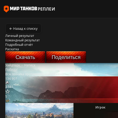
РЕПЛЕИ
← Назад к списку
Личный результат
Командный результат
Подробный отчёт
Раскатка
Скачать
Поделиться
Уайдпарк
-
Натиск
Победа!
Вся техника противника уничтожена
134 907
3 581
5
Игрок