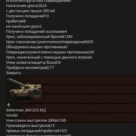
осколочно-фугасных повреждений
0
Нанесение урона
2624
с дистанции свыше 300 м
0
Получено попаданий
10
пробитий
8
не нанёсших урон
2
Получено попаданий осколками
4
Урон, заблокированный бронёй
1280
Урон союзникам (уничтожено/повреждений)
0/0
Обнаружено машин противника
0
Повреждено/уничтожено машин противника
3/0
Урон, нанесённый с помощью данного игрока
0
Очки захвата/защиты базы
0/0
Пройдено километров
0,77
Закрыть
doberman_960 [US-KG]
Vandal
Уничтожен выстрелом (iBRaG1M)
Произведено выстрелов
13
прямых попаданий/пробитий
10/5
осколочно-фугасных повреждений
0