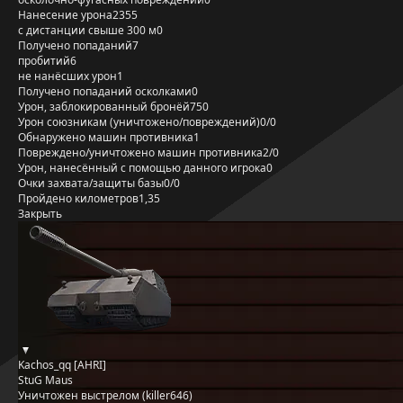
Нанесение урона
2355
с дистанции свыше 300 м
0
Получено попаданий
7
пробитий
6
не нанёсших урон
1
Получено попаданий осколками
0
Урон, заблокированный бронёй
750
Урон союзникам (уничтожено/повреждений)
0/0
Обнаружено машин противника
1
Повреждено/уничтожено машин противника
2/0
Урон, нанесённый с помощью данного игрока
0
Очки захвата/защиты базы
0/0
Пройдено километров
1,35
Закрыть
Kachos_qq [AHRI]
StuG Maus
Уничтожен выстрелом (killer646)