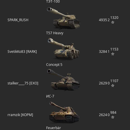
ТЭТ-100
1320
SPARK_RUSH
4935
2
T57 Heavy
1153
SvetikKo83 [RARK]
3284
1
Concept 5
1107
stalker____75 [EXO]
2629
0
ИС-7
984
rramzik [KOPM]
2624
0
Feuerbär