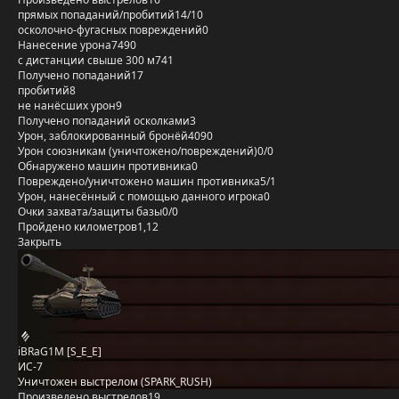
прямых попаданий/пробитий
14/10
осколочно-фугасных повреждений
0
Нанесение урона
7490
с дистанции свыше 300 м
741
Получено попаданий
17
пробитий
8
не нанёсших урон
9
Получено попаданий осколками
3
Урон, заблокированный бронёй
4090
Урон союзникам (уничтожено/повреждений)
0/0
Обнаружено машин противника
0
Повреждено/уничтожено машин противника
5/1
Урон, нанесённый с помощью данного игрока
0
Очки захвата/защиты базы
0/0
Пройдено километров
1,12
Закрыть
iBRaG1M [S_E_E]
ИС-7
Уничтожен выстрелом (SPARK_RUSH)
Произведено выстрелов
19