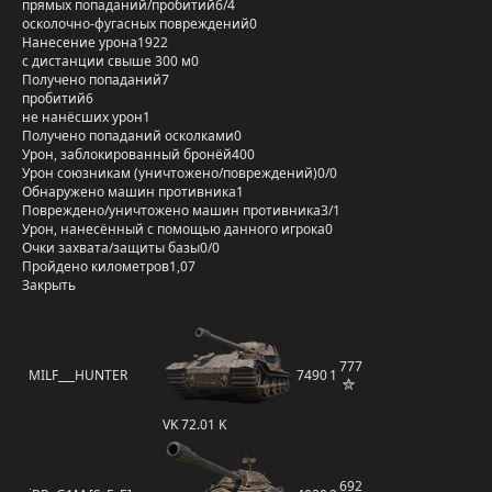
прямых попаданий/пробитий
6/4
осколочно-фугасных повреждений
0
Нанесение урона
1922
с дистанции свыше 300 м
0
Получено попаданий
7
пробитий
6
не нанёсших урон
1
Получено попаданий осколками
0
Урон, заблокированный бронёй
400
Урон союзникам (уничтожено/повреждений)
0/0
Обнаружено машин противника
1
Повреждено/уничтожено машин противника
3/1
Урон, нанесённый с помощью данного игрока
0
Очки захвата/защиты базы
0/0
Пройдено километров
1,07
Закрыть
777
MILF___HUNTER
7490
1
VK 72.01 K
692