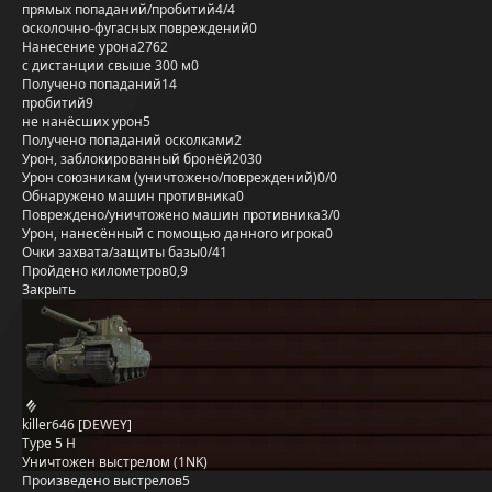
прямых попаданий/пробитий
4/4
осколочно-фугасных повреждений
0
Нанесение урона
2762
с дистанции свыше 300 м
0
Получено попаданий
14
пробитий
9
не нанёсших урон
5
Получено попаданий осколками
2
Урон, заблокированный бронёй
2030
Урон союзникам (уничтожено/повреждений)
0/0
Обнаружено машин противника
0
Повреждено/уничтожено машин противника
3/0
Урон, нанесённый с помощью данного игрока
0
Очки захвата/защиты базы
0/41
Пройдено километров
0,9
Закрыть
killer646 [DEWEY]
Type 5 H
Уничтожен выстрелом (1NK)
Произведено выстрелов
5