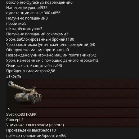
осколочно-фугасных повреждений
0
Нанесение урона
4935
с дистанции свыше 300 м
856
Получено попаданий
8
пробитий
5
не нанёсших урон
3
Получено попаданий осколками
2
Урон, заблокированный бронёй
1180
Урон союзникам (уничтожено/повреждений)
0/0
Обнаружено машин противника
0
Повреждено/уничтожено машин противника
6/2
Урон, нанесённый с помощью данного игрока
412
Очки захвата/защиты базы
0/0
Пройдено километров
2,58
Закрыть
SvetikKo83 [RARK]
Concept 5
Уничтожен выстрелом (gintora)
Произведено выстрелов
10
прямых попаданий/пробитий
9/6