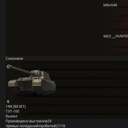
killer646
MILF___HUNTE
Союзники
1NK [BE3ET]
ТЭТ-100
Выжил
Произведено выстрелов
29
прямых попаданий/пробитий
27/18