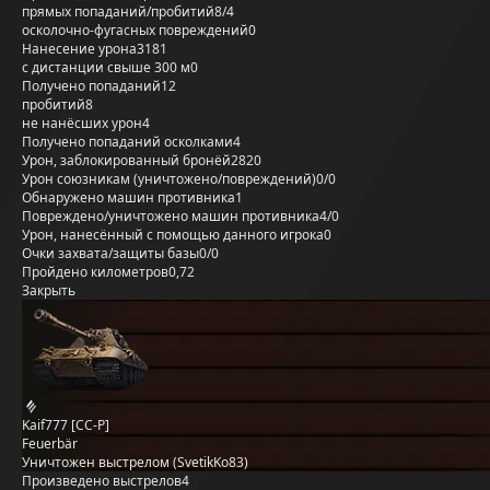
прямых попаданий/пробитий
8/4
осколочно-фугасных повреждений
0
Нанесение урона
3181
с дистанции свыше 300 м
0
Получено попаданий
12
пробитий
8
не нанёсших урон
4
Получено попаданий осколками
4
Урон, заблокированный бронёй
2820
Урон союзникам (уничтожено/повреждений)
0/0
Обнаружено машин противника
1
Повреждено/уничтожено машин противника
4/0
Урон, нанесённый с помощью данного игрока
0
Очки захвата/защиты базы
0/0
Пройдено километров
0,72
Закрыть
Kaif777 [CC-P]
Feuerbär
Уничтожен выстрелом (SvetikKo83)
Произведено выстрелов
4