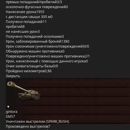
прямых попаданий/пробитий
3/3
осколочно-фугасных повреждений
0
Нанесение урона
1955
с дистанции свыше 300 м
0
Получено попаданий
11
пробитий
8
не нанёсших урон
3
Получено попаданий осколками
3
Урон, заблокированный бронёй
1380
Урон союзникам (уничтожено/повреждений)
0/0
Обнаружено машин противника
0
Повреждено/уничтожено машин противника
2/1
Урон, нанесённый с помощью данного игрока
0
Очки захвата/защиты базы
0/0
Пройдено километров
0,86
Закрыть
gintora
XM57
Уничтожен выстрелом (SPARK_RUSH)
Произведено выстрелов
7