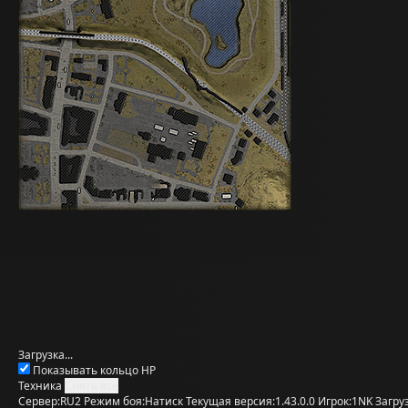
Загрузка...
Показывать кольцо HP
Техника
Снять все
Сервер:
RU2
Режим боя:
Натиск
Текущая версия:
1.43.0.0
Игрок:
1NK
Загру