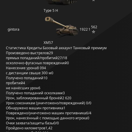
Type 5 H
562
gintora
1922
1
XM57
Статистика
Кредиты
Базовый аккаунт
Танковый премиум
Произведено выстрелов
29
прямых попаданий/пробитий
27/18
осколочно-фугасных повреждений
0
Нанесение урона
8 094
с дистанции свыше 300 м
0
Получено попаданий
10
пробитий
4
не нанёсших урон
6
Получено попаданий осколками
3
Урон, заблокированный бронёй
2 620
Урон союзникам (уничтожено/повреждений)
0/0
Обнаружено машин противника
1
Повреждено/уничтожено машин противника
6/4
Урон, нанесённый с помощью данного игрока
0
Очки захвата/защиты базы
0/0
Пройдено километров
1,42