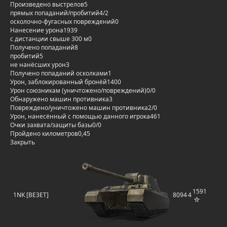
Произведено выстрелов
5
прямых попаданий/пробитий
4/2
осколочно-фугасных повреждений
0
Нанесение урона
1939
с дистанции свыше 300 м
0
Получено попаданий
8
пробитий
5
не нанёсших урон
3
Получено попаданий осколками
1
Урон, заблокированный бронёй
1400
Урон союзникам (уничтожено/повреждений)
0/0
Обнаружено машин противника
3
Повреждено/уничтожено машин противника
2/0
Урон, нанесённый с помощью данного игрока
461
Очки захвата/защиты базы
0/0
Пройдено километров
0,45
Закрыть
1591
1NK [BE3ET]
8094
4