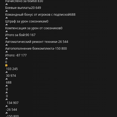
Начислено за бой
68 830
Боевые выплаты
20 649
Командный бонус от игроков с подпиской
688
Штраф за урон союзникам
0
Компенсация за урон от союзников
0
Итого за бой:
90 167
Автоматический ремонт техники
-26 544
Автопополнение боекомплекта
-150 800
Итого:
-87 177
0
103 245
30 974
688
0
0
134 907
-26 544
-150 800