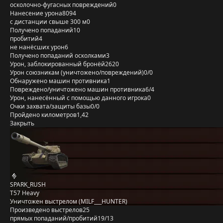
осколочно-фугасных повреждений
0
Нанесение урона
8094
с дистанции свыше 300 м
0
Получено попаданий
10
пробитий
4
не нанёсших урон
6
Получено попаданий осколками
3
Урон, заблокированный бронёй
2620
Урон союзникам (уничтожено/повреждений)
0/0
Обнаружено машин противника
1
Повреждено/уничтожено машин противника
6/4
Урон, нанесённый с помощью данного игрока
0
Очки захвата/защиты базы
0/0
Пройдено километров
1,42
Закрыть
SPARK_RUSH
T57 Heavy
Уничтожен выстрелом (MILF___HUNTER)
Произведено выстрелов
25
прямых попаданий/пробитий
19/13