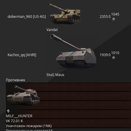
1045
doberman_960 [US-KG]
2355
0
Vandal
1010
Kachos_qq [AHRI]
1939
0
StuG Maus
Противник
MILF___HUNTER
VK 72.01 K
Уничтожен пожаром (1NK)
Произведено выстрелов
16