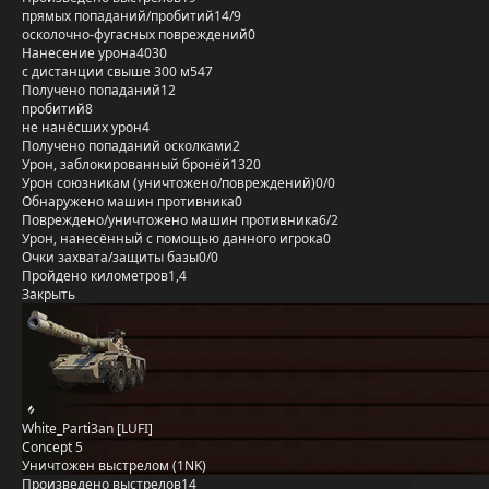
прямых попаданий/пробитий
14/9
осколочно-фугасных повреждений
0
Нанесение урона
4030
с дистанции свыше 300 м
547
Получено попаданий
12
пробитий
8
не нанёсших урон
4
Получено попаданий осколками
2
Урон, заблокированный бронёй
1320
Урон союзникам (уничтожено/повреждений)
0/0
Обнаружено машин противника
0
Повреждено/уничтожено машин противника
6/2
Урон, нанесённый с помощью данного игрока
0
Очки захвата/защиты базы
0/0
Пройдено километров
1,4
Закрыть
White_Parti3an [LUFI]
Concept 5
Уничтожен выстрелом (1NK)
Произведено выстрелов
14