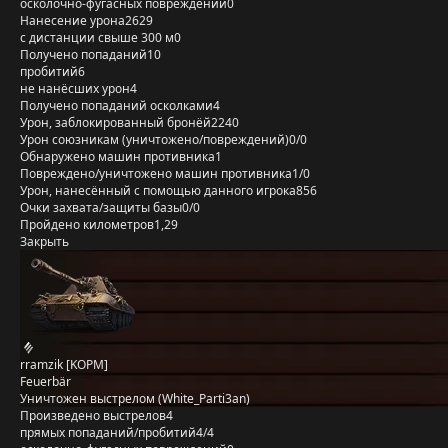
осколочно-фугасных повреждений
0
Нанесение урона
2629
с дистанции свыше 300 м
0
Получено попаданий
10
пробитий
6
не нанёсших урон
4
Получено попаданий осколками
4
Урон, заблокированный бронёй
2240
Урон союзникам (уничтожено/повреждений)
0/0
Обнаружено машин противника
1
Повреждено/уничтожено машин противника
1/0
Урон, нанесённый с помощью данного игрока
856
Очки захвата/защиты базы
0/0
Пройдено километров
1,29
Закрыть
rramzik [KOPM]
Feuerbär
Уничтожен выстрелом (White_Parti3an)
Произведено выстрелов
4
прямых попаданий/пробитий
4/4