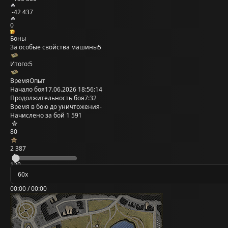
-42 437
0
Боны
За особые свойства машины
5
Итого:
5
Время
Опыт
Начало боя
17.06.2026 18:56:14
Продолжительность боя
7:32
Время в бою до уничтожения
-
Начислено за бой
1 591
80
2 387
120
00:00 / 00:00