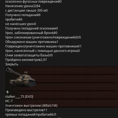
осколочно-фугасных повреждений
0
Нанесение урона
3284
с дистанции свыше 300 м
0
Получено попаданий
6
пробитий
6
не нанёсших урон
0
Получено попаданий осколками
0
Урон, заблокированный бронёй
0
Урон союзникам (уничтожено/повреждений)
0/0
Обнаружено машин противника
1
Повреждено/уничтожено машин противника
4/1
Урон, нанесённый с помощью данного игрока
0
Очки захвата/защиты базы
0/0
Пройдено километров
2,97
Закрыть
stalker____75 [EXO]
ИС-7
Уничтожен выстрелом (iBRaG1M)
Произведено выстрелов
11
прямых попаданий/пробитий
6/5