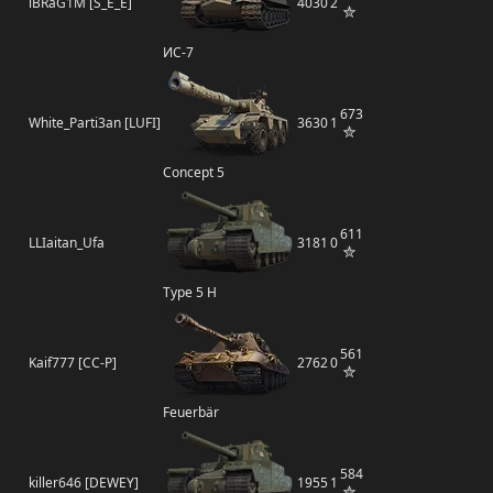
iBRaG1M [S_E_E]
4030
2
ИС-7
673
White_Parti3an [LUFI]
3630
1
Concept 5
611
LLIaitan_Ufa
3181
0
Type 5 H
561
Kaif777 [CC-P]
2762
0
Feuerbär
584
killer646 [DEWEY]
1955
1