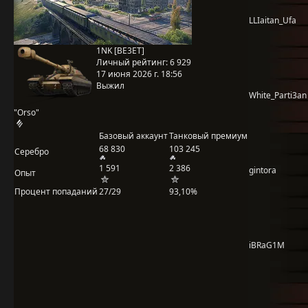
LLIaitan_Ufa
1NK [BE3ET]
Личный рейтинг:
6 929
17 июня 2026 г. 18:56
Выжил
White_Parti3an
"Orso"
Базовый аккаунт
Танковый премиум
68 830
103 245
Серебро
1 591
2 386
gintora
Опыт
Процент попаданий
27/29
93,10%
iBRaG1M