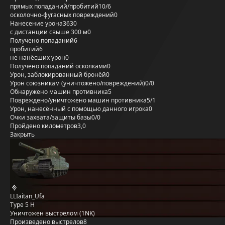
прямых попаданий/пробитий
10/6
осколочно-фугасных повреждений
0
Нанесение урона
3630
с дистанции свыше 300 м
0
Получено попаданий
6
пробитий
6
не нанёсших урон
0
Получено попаданий осколками
0
Урон, заблокированный бронёй
0
Урон союзникам (уничтожено/повреждений)
0/0
Обнаружено машин противника
5
Повреждено/уничтожено машин противника
5/1
Урон, нанесённый с помощью данного игрока
0
Очки захвата/защиты базы
0/0
Пройдено километров
3,0
Закрыть
LLIaitan_Ufa
Type 5 H
Уничтожен выстрелом (1NK)
Произведено выстрелов
8