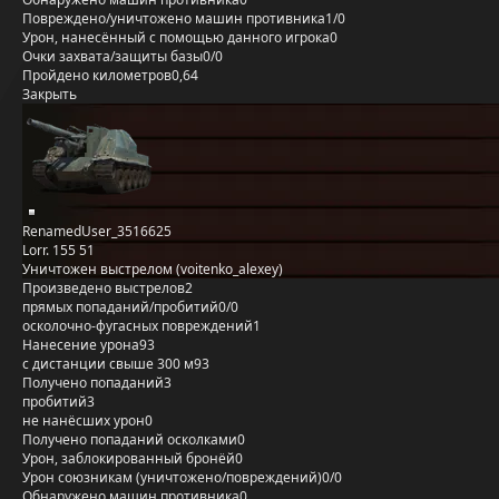
Повреждено/уничтожено машин противника
1/0
Урон, нанесённый с помощью данного игрока
0
Очки захвата/защиты базы
0/0
Пройдено километров
0,64
Закрыть
RenamedUser_3516625
Lorr. 155 51
Уничтожен выстрелом (voitenko_alexey)
Произведено выстрелов
2
прямых попаданий/пробитий
0/0
осколочно-фугасных повреждений
1
Нанесение урона
93
с дистанции свыше 300 м
93
Получено попаданий
3
пробитий
3
не нанёсших урон
0
Получено попаданий осколками
0
Урон, заблокированный бронёй
0
Урон союзникам (уничтожено/повреждений)
0/0
Обнаружено машин противника
0