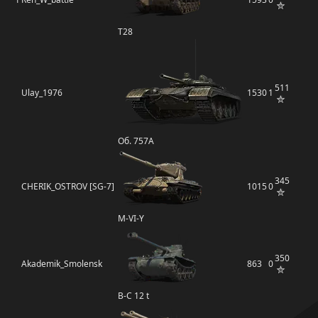
T28
511
Ulay_1976
1530
1
Об. 757А
345
CHERIK_OSTROV [SG-7]
1015
0
M-VI-Y
350
Akademik_Smolensk
863
0
B-C 12 t