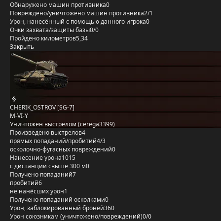
Обнаружено машин противника
0
Повреждено/уничтожено машин противника
2/1
Урон, нанесённый с помощью данного игрока
0
Очки захвата/защиты базы
0/0
Пройдено километров
5,34
Закрыть
CHERIK_OSTROV [SG-7]
M-VI-Y
Уничтожен выстрелом (cerega3399)
Произведено выстрелов
4
прямых попаданий/пробитий
4/3
осколочно-фугасных повреждений
0
Нанесение урона
1015
с дистанции свыше 300 м
0
Получено попаданий
7
пробитий
6
не нанёсших урон
1
Получено попаданий осколками
0
Урон, заблокированный бронёй
360
Урон союзникам (уничтожено/повреждений)
0/0