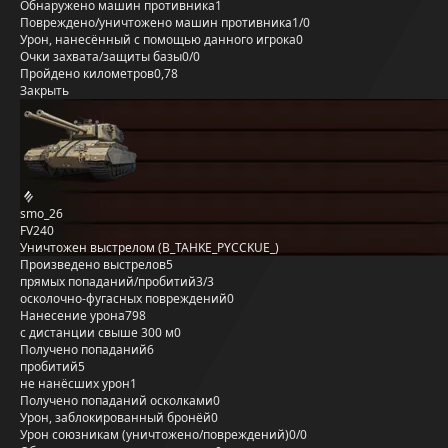
Обнаружено машин противника
1
Повреждено/уничтожено машин противника
1/0
Урон, нанесённый с помощью данного игрока
0
Очки захвата/защиты базы
0/0
Пройдено километров
0,78
Закрыть
smo_26
FV240
Уничтожен выстрелом (B_TAHKE_PYCCKUE_)
Произведено выстрелов
5
прямых попаданий/пробитий
3/3
осколочно-фугасных повреждений
0
Нанесение урона
798
с дистанции свыше 300 м
0
Получено попаданий
6
пробитий
5
не нанёсших урон
1
Получено попаданий осколками
0
Урон, заблокированный бронёй
0
Урон союзникам (уничтожено/повреждений)
0/0