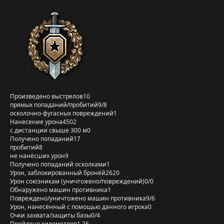
Произведено выстрелов
10
прямых попаданий/пробитий
9/8
осколочно-фугасных повреждений
1
Нанесение урона
4502
с дистанции свыше 300 м
0
Получено попаданий
17
пробитий
8
не нанёсших урон
9
Получено попаданий осколками
1
Урон, заблокированный бронёй
2620
Урон союзникам (уничтожено/повреждений)
0/0
Обнаружено машин противника
1
Повреждено/уничтожено машин противника
9/6
Урон, нанесённый с помощью данного игрока
0
Очки захвата/защиты базы
0/4
Пройдено километров
1,26