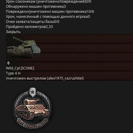
Урон союзникам (уничтожено/повреждений)
0/0
Обнаружено машин противника
3
Повреждено/уничтожено машин противника
10/6
Урон, нанесённый с помощью данного игрока
0
Очки захвата/защиты базы
0/0
Пройдено километров
2,33
Закрыть
Wild_Cpl [ICONE]
Type 4 H
Уничтожен выстрелом (alex1975_razrushitel)