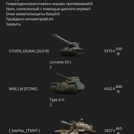
Повреждено/уничтожено машин противника
0/0
Урон, нанесённый с помощью данного игрока
0
Очки захвата/защиты базы
0/0
Пройдено километров
0,64
Закрыть
939
STIVEN_SIGNAL [3LO-R]
5375
6
Lorraine 50 t
2
848
Wild_Cpl [ICONE]
4502
6
Type 4 H
2
465
I_SeeYou_ [TMNT-]
1927
0