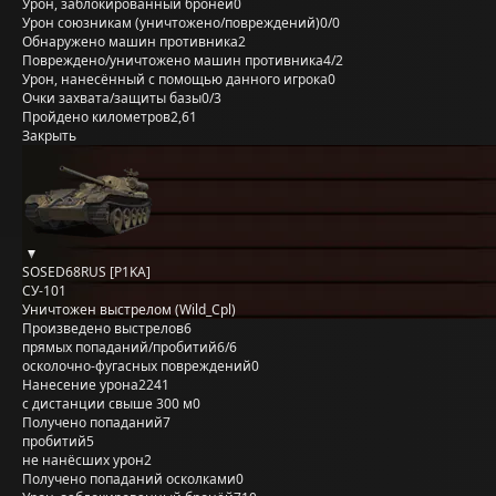
Урон, заблокированный бронёй
0
Урон союзникам (уничтожено/повреждений)
0/0
Обнаружено машин противника
2
Повреждено/уничтожено машин противника
4/2
Урон, нанесённый с помощью данного игрока
0
Очки захвата/защиты базы
0/3
Пройдено километров
2,61
Закрыть
SOSED68RUS [P1KA]
СУ-101
Уничтожен выстрелом (Wild_Cpl)
Произведено выстрелов
6
прямых попаданий/пробитий
6/6
осколочно-фугасных повреждений
0
Нанесение урона
2241
с дистанции свыше 300 м
0
Получено попаданий
7
пробитий
5
не нанёсших урон
2
Получено попаданий осколками
0