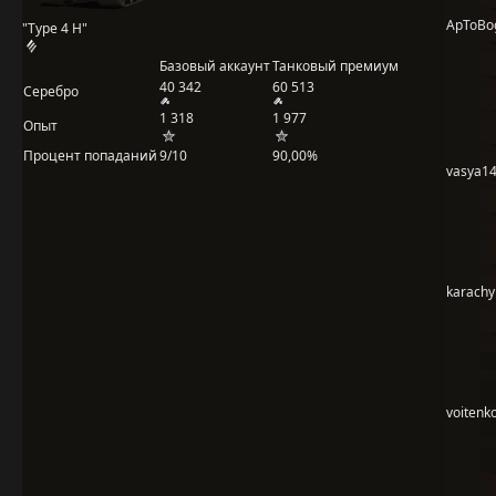
ApToBo
"Type 4 H"
Базовый аккаунт
Танковый премиум
40 342
60 513
Серебро
1 318
1 977
Опыт
Процент попаданий
9/10
90,00%
vasya1
karach
voitenk