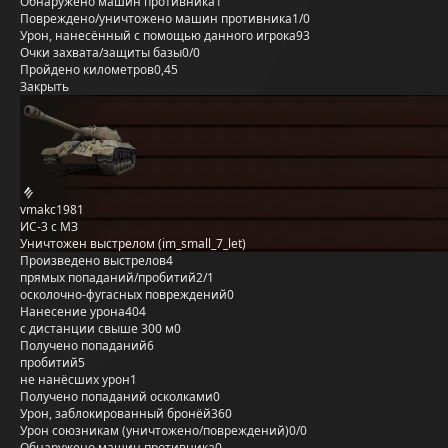
Обнаружено машин противника
1
Повреждено/уничтожено машин противника
1/0
Урон, нанесённый с помощью данного игрока
93
Очки захвата/защиты базы
0/0
Пройдено километров
0,45
Закрыть
vmakc1981
ИС-3 с МЗ
Уничтожен выстрелом (im_small_7_let)
Произведено выстрелов
4
прямых попаданий/пробитий
2/1
осколочно-фугасных повреждений
0
Нанесение урона
404
с дистанции свыше 300 м
0
Получено попаданий
6
пробитий
5
не нанёсших урон
1
Получено попаданий осколками
0
Урон, заблокированный бронёй
360
Урон союзникам (уничтожено/повреждений)
0/0
Обнаружено машин противника
0