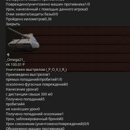
Повреждено/уничтожено машин противника
1/0
Урон, нанесённый с помощью данного игрока
0
Очки захвата/защиты базы
0/0
Пройдено километров
0,36
Закрыть
_Omega21_
VK 100.01 P
Уничтожен выстрелом (_P_O_X_I_R_)
Произведено выстрелов
1
прямых попаданий/пробитий
1/0
осколочно-фугасных повреждений
0
Нанесение урона
0
с дистанции свыше 300 м
0
Получено попаданий
5
пробитий
4
не нанёсших урон
0
Получено попаданий осколками
1
Урон, заблокированный бронёй
0
Урон союзникам (уничтожено/повреждений)
0/0
Обнаружено машин противника
0