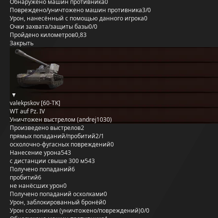
Обнаружено машин противника
0
Повреждено/уничтожено машин противника
3/0
Урон, нанесённый с помощью данного игрока
0
Очки захвата/защиты базы
0/0
Пройдено километров
0,83
Закрыть
valekpskov [60-TK]
WT auf Pz. IV
Уничтожен выстрелом (andrej1030)
Произведено выстрелов
2
прямых попаданий/пробитий
2/1
осколочно-фугасных повреждений
0
Нанесение урона
543
с дистанции свыше 300 м
543
Получено попаданий
6
пробитий
6
не нанёсших урон
0
Получено попаданий осколками
0
Урон, заблокированный бронёй
0
Урон союзникам (уничтожено/повреждений)
0/0