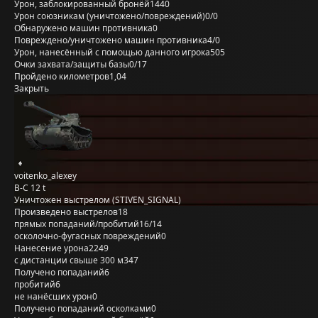
Урон, заблокированный бронёй
1440
Урон союзникам (уничтожено/повреждений)
0/0
Обнаружено машин противника
0
Повреждено/уничтожено машин противника
4/0
Урон, нанесённый с помощью данного игрока
505
Очки захвата/защиты базы
0/17
Пройдено километров
1,04
Закрыть
voitenko_alexey
B-C 12 t
Уничтожен выстрелом (STIVEN_SIGNAL)
Произведено выстрелов
18
прямых попаданий/пробитий
16/14
осколочно-фугасных повреждений
0
Нанесение урона
2249
с дистанции свыше 300 м
347
Получено попаданий
6
пробитий
6
не нанёсших урон
0
Получено попаданий осколками
0