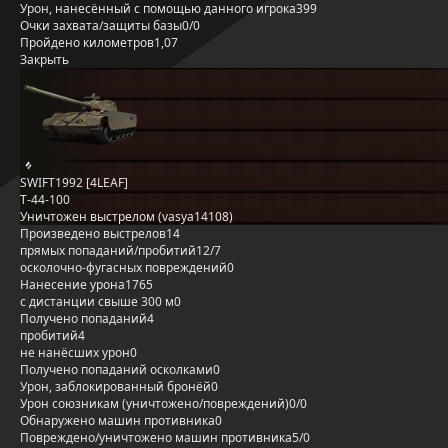
Урон, нанесённый с помощью данного игрока
399
Очки захвата/защиты базы
0/0
Пройдено километров
1,07
Закрыть
SWIFT1992 [4LEAF]
Т-44-100
Уничтожен выстрелом (vasya14108)
Произведено выстрелов
14
прямых попаданий/пробитий
12/7
осколочно-фугасных повреждений
0
Нанесение урона
1765
с дистанции свыше 300 м
0
Получено попаданий
4
пробитий
4
не нанёсших урон
0
Получено попаданий осколками
0
Урон, заблокированный бронёй
0
Урон союзникам (уничтожено/повреждений)
0/0
Обнаружено машин противника
0
Повреждено/уничтожено машин противника
5/0