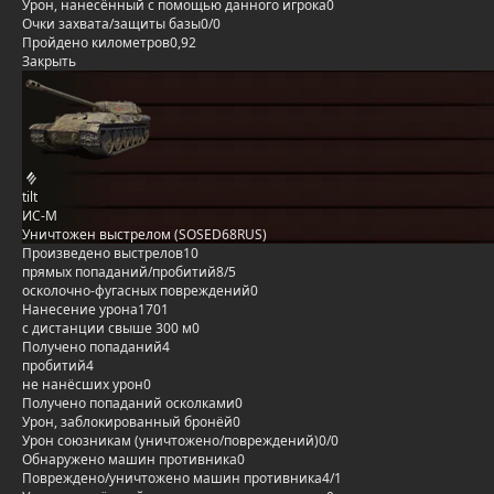
Урон, нанесённый с помощью данного игрока
0
Очки захвата/защиты базы
0/0
Пройдено километров
0,92
Закрыть
tilt
ИС-М
Уничтожен выстрелом (SOSED68RUS)
Произведено выстрелов
10
прямых попаданий/пробитий
8/5
осколочно-фугасных повреждений
0
Нанесение урона
1701
с дистанции свыше 300 м
0
Получено попаданий
4
пробитий
4
не нанёсших урон
0
Получено попаданий осколками
0
Урон, заблокированный бронёй
0
Урон союзникам (уничтожено/повреждений)
0/0
Обнаружено машин противника
0
Повреждено/уничтожено машин противника
4/1