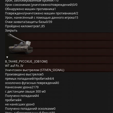
Урон, заблокированный бронёй
710
Урон союзникам (уничтожено/повреждений)
0/0
Обнаружено машин противника
1
Повреждено/уничтожено машин противника
4/2
Урон, нанесённый с помощью данного игрока
15
Очки захвата/защиты базы
0/39
Пройдено километров
1,85
Закрыть
B_TAHKE_PYCCKUE_ [OB1OM]
WT auf Pz. IV
Уничтожен выстрелом (STIVEN_SIGNAL)
Произведено выстрелов
5
прямых попаданий/пробитий
4/4
осколочно-фугасных повреждений
0
Нанесение урона
2179
с дистанции свыше 300 м
0
Получено попаданий
4
пробитий
4
не нанёсших урон
0
Получено попаданий осколками
0
Урон, заблокированный бронёй
0