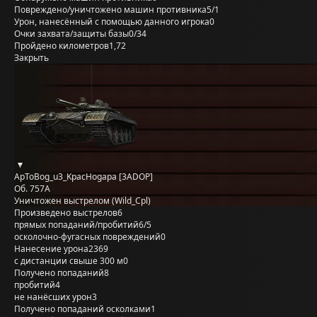
Повреждено/уничтожено машин противника
5/1
Урон, нанесённый с помощью данного игрока
0
Очки захвата/защиты базы
0/34
Пройдено километров
1,72
Закрыть
ApToBog_u3_KpacHogapa [3ADOP]
Об. 757А
Уничтожен выстрелом (Wild_Cpl)
Произведено выстрелов
6
прямых попаданий/пробитий
6/5
осколочно-фугасных повреждений
0
Нанесение урона
2369
с дистанции свыше 300 м
0
Получено попаданий
8
пробитий
4
не нанёсших урон
3
Получено попаданий осколками
1