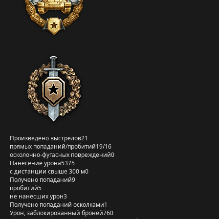
Произведено выстрелов
21
прямых попаданий/пробитий
19/16
осколочно-фугасных повреждений
0
Нанесение урона
5375
с дистанции свыше 300 м
0
Получено попаданий
9
пробитий
5
не нанёсших урон
3
Получено попаданий осколками
1
Урон, заблокированный бронёй
760