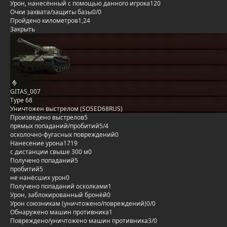
Урон, нанесённый с помощью данного игрока
120
Очки захвата/защиты базы
0/0
Пройдено километров
1,24
Закрыть
GITAS_007
Type 68
Уничтожен выстрелом (SOSED68RUS)
Произведено выстрелов
5
прямых попаданий/пробитий
5/4
осколочно-фугасных повреждений
0
Нанесение урона
1719
с дистанции свыше 300 м
0
Получено попаданий
5
пробитий
5
не нанёсших урон
0
Получено попаданий осколками
1
Урон, заблокированный бронёй
0
Урон союзникам (уничтожено/повреждений)
0/0
Обнаружено машин противника
1
Повреждено/уничтожено машин противника
3/0