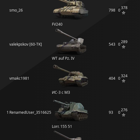
378
smo_26
798
0
FV240
289
valekpskov [60-TK]
543
0
WT auf Pz. IV
324
vmakc1981
404
0
ИС-3 с МЗ
276
1
RenamedUser_3516625
93
0
Lorr. 155 51