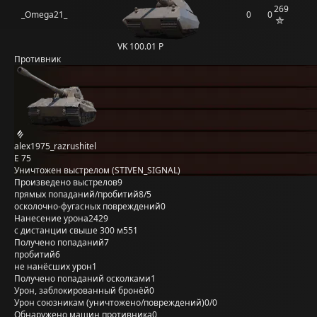
269
_Omega21_
0
0
VK 100.01 P
Противник
alex1975_razrushitel
E 75
Уничтожен выстрелом (STIVEN_SIGNAL)
Произведено выстрелов
9
прямых попаданий/пробитий
8/5
осколочно-фугасных повреждений
0
Нанесение урона
2429
с дистанции свыше 300 м
551
Получено попаданий
7
пробитий
6
не нанёсших урон
1
Получено попаданий осколками
1
Урон, заблокированный бронёй
0
Урон союзникам (уничтожено/повреждений)
0/0
Обнаружено машин противника
0