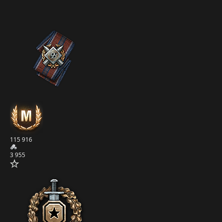
115 916
3 955