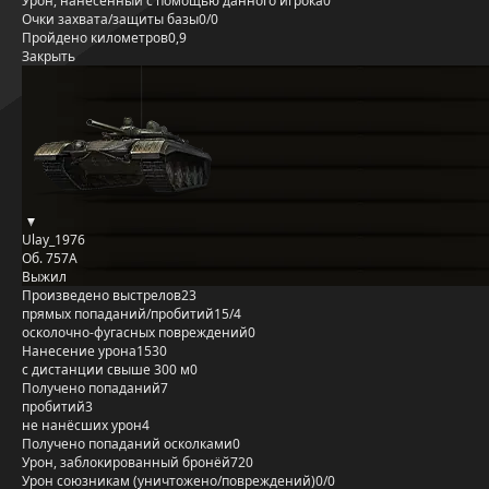
Урон, нанесённый с помощью данного игрока
0
Очки захвата/защиты базы
0/0
Пройдено километров
0,9
Закрыть
Ulay_1976
Об. 757А
Выжил
Произведено выстрелов
23
прямых попаданий/пробитий
15/4
осколочно-фугасных повреждений
0
Нанесение урона
1530
с дистанции свыше 300 м
0
Получено попаданий
7
пробитий
3
не нанёсших урон
4
Получено попаданий осколками
0
Урон, заблокированный бронёй
720
Урон союзникам (уничтожено/повреждений)
0/0