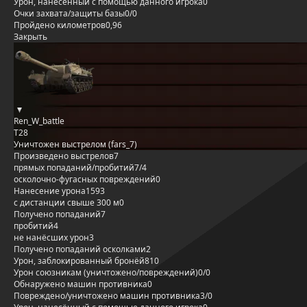
Урон, нанесённый с помощью данного игрока
0
Очки захвата/защиты базы
0/0
Пройдено километров
0,96
Закрыть
Ren_W_battle
T28
Уничтожен выстрелом (fars_7)
Произведено выстрелов
7
прямых попаданий/пробитий
7/4
осколочно-фугасных повреждений
0
Нанесение урона
1593
с дистанции свыше 300 м
0
Получено попаданий
7
пробитий
4
не нанёсших урон
3
Получено попаданий осколками
2
Урон, заблокированный бронёй
810
Урон союзникам (уничтожено/повреждений)
0/0
Обнаружено машин противника
0
Повреждено/уничтожено машин противника
3/0