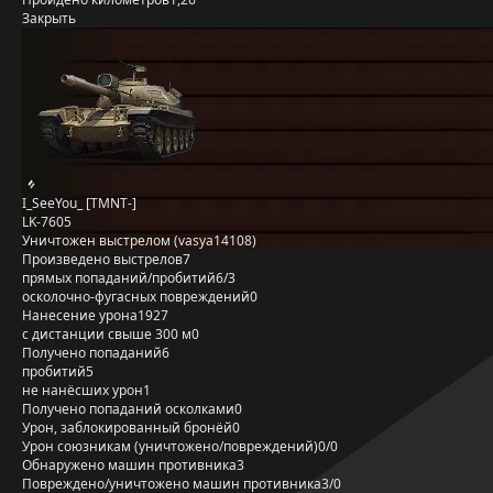
Закрыть
I_SeeYou_ [TMNT-]
LK-7605
Уничтожен выстрелом (vasya14108)
Произведено выстрелов
7
прямых попаданий/пробитий
6/3
осколочно-фугасных повреждений
0
Нанесение урона
1927
с дистанции свыше 300 м
0
Получено попаданий
6
пробитий
5
не нанёсших урон
1
Получено попаданий осколками
0
Урон, заблокированный бронёй
0
Урон союзникам (уничтожено/повреждений)
0/0
Обнаружено машин противника
3
Повреждено/уничтожено машин противника
3/0