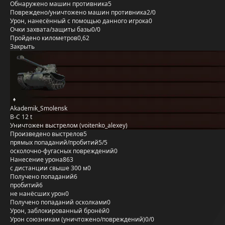
Обнаружено машин противника
5
Повреждено/уничтожено машин противника
2/0
Урон, нанесённый с помощью данного игрока
0
Очки захвата/защиты базы
0/0
Пройдено километров
0,62
Закрыть
Akademik_Smolensk
B-C 12 t
Уничтожен выстрелом (voitenko_alexey)
Произведено выстрелов
5
прямых попаданий/пробитий
5/5
осколочно-фугасных повреждений
0
Нанесение урона
863
с дистанции свыше 300 м
0
Получено попаданий
6
пробитий
6
не нанёсших урон
0
Получено попаданий осколками
0
Урон, заблокированный бронёй
0
Урон союзникам (уничтожено/повреждений)
0/0