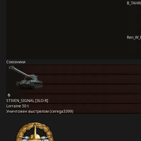
B_TAHK
Ren_W_b
Союзники
STIVEN_SIGNAL [3LO-R]
Lorraine 50 t
Уничтожен выстрелом (cerega3399)