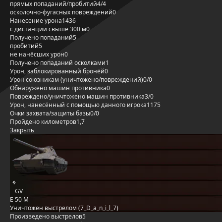
прямых попаданий/пробитий
4/4
осколочно-фугасных повреждений
0
Нанесение урона
1436
с дистанции свыше 300 м
0
Получено попаданий
5
пробитий
5
не нанёсших урон
0
Получено попаданий осколками
1
Урон, заблокированный бронёй
0
Урон союзникам (уничтожено/повреждений)
0/0
Обнаружено машин противника
0
Повреждено/уничтожено машин противника
3/0
Урон, нанесённый с помощью данного игрока
1175
Очки захвата/защиты базы
0/0
Пройдено километров
1,7
Закрыть
__GV__
E 50 M
Уничтожен выстрелом (7_D_a_n_i_l_7)
Произведено выстрелов
5