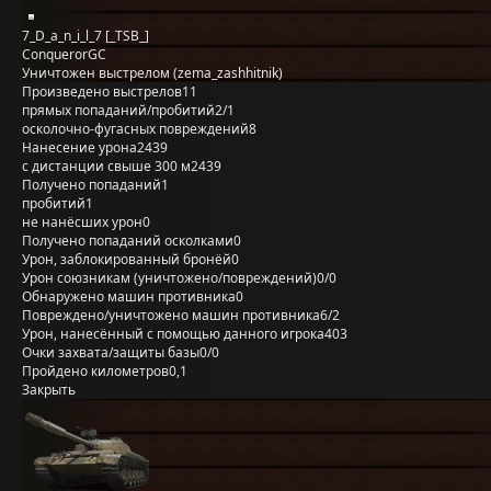
7_D_a_n_i_l_7 [_TSB_]
ConquerorGC
Уничтожен выстрелом (zema_zashhitnik)
Произведено выстрелов
11
прямых попаданий/пробитий
2/1
осколочно-фугасных повреждений
8
Нанесение урона
2439
с дистанции свыше 300 м
2439
Получено попаданий
1
пробитий
1
не нанёсших урон
0
Получено попаданий осколками
0
Урон, заблокированный бронёй
0
Урон союзникам (уничтожено/повреждений)
0/0
Обнаружено машин противника
0
Повреждено/уничтожено машин противника
6/2
Урон, нанесённый с помощью данного игрока
403
Очки захвата/защиты базы
0/0
Пройдено километров
0,1
Закрыть