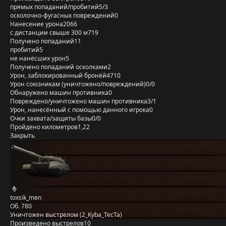
прямых попаданий/пробитий
5/3
осколочно-фугасных повреждений
0
Нанесение урона
2066
с дистанции свыше 300 м
719
Получено попаданий
11
пробитий
5
не нанёсших урон
5
Получено попаданий осколками
2
Урон, заблокированный бронёй
4710
Урон союзникам (уничтожено/повреждений)
0/0
Обнаружено машин противника
0
Повреждено/уничтожено машин противника
3/1
Урон, нанесённый с помощью данного игрока
0
Очки захвата/защиты базы
0/0
Пройдено километров
1,22
Закрыть
toxsik_men
Об. 780
Уничтожен выстрелом (2_Kyba_TecTa)
Произведено выстрелов
10