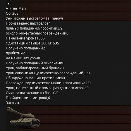
A_Free_Man
Об. 268
Уничтожен выстрелом (al_meow)
Произведено выстрелов
4
прямых попаданий/пробитий
3/2
осколочно-фугасных повреждений
0
Нанесение урона
1535
с дистанции свыше 300 м
1535
Получено попаданий
2
пробитий
2
не нанёсших урон
0
Получено попаданий осколками
0
Урон, заблокированный бронёй
0
Урон союзникам (уничтожено/повреждений)
0/0
Обнаружено машин противника
0
Повреждено/уничтожено машин противника
2/0
Урон, нанесённый с помощью данного игрока
0
Очки захвата/защиты базы
0/0
Пройдено километров
0,6
Закрыть