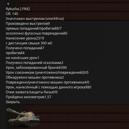
Rykusha [-FNX]
Об. 140
Уничтожен выстрелом (voxr69rus)
Произведено выстрелов
9
прямых попаданий/пробитий
8/7
осколочно-фугасных повреждений
0
Нанесение урона
2319
с дистанции свыше 300 м
0
Получено попаданий
7
пробитий
4
не нанёсших урон
1
Получено попаданий осколками
2
Урон, заблокированный бронёй
390
Урон союзникам (уничтожено/повреждений)
0/0
Обнаружено машин противника
2
Повреждено/уничтожено машин противника
4/0
Урон, нанесённый с помощью данного игрока
980
Очки захвата/защиты базы
0/0
Пройдено километров
1,57
Закрыть