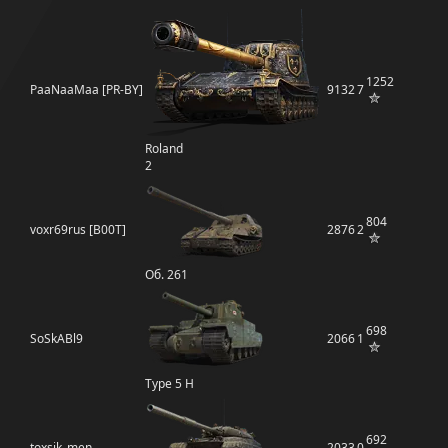
1252
PaaNaaMaa [PR-BY]
9132
7
Roland
2
804
voxr69rus [B00T]
2876
2
Об. 261
698
SoSkABl9
2066
1
Type 5 H
692
toxsik_men
2033
0