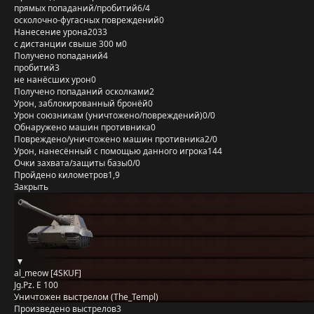
прямых попаданий/пробитий
6/4
осколочно-фугасных повреждений
0
Нанесение урона
2033
с дистанции свыше 300 м
0
Получено попаданий
4
пробитий
3
не нанёсших урон
0
Получено попаданий осколками
2
Урон, заблокированный бронёй
0
Урон союзникам (уничтожено/повреждений)
0/0
Обнаружено машин противника
0
Повреждено/уничтожено машин противника
2/0
Урон, нанесённый с помощью данного игрока
144
Очки захвата/защиты базы
0/0
Пройдено километров
1,9
Закрыть
al_meow [4SKUF]
Jg.Pz. E 100
Уничтожен выстрелом (The_Templ)
Произведено выстрелов
3