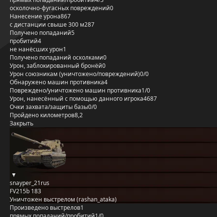
осколочно-фугасных повреждений
0
Нанесение урона
867
с дистанции свыше 300 м
287
Получено попаданий
5
пробитий
4
не нанёсших урон
1
Получено попаданий осколками
0
Урон, заблокированный бронёй
0
Урон союзникам (уничтожено/повреждений)
0/0
Обнаружено машин противника
4
Повреждено/уничтожено машин противника
1/0
Урон, нанесённый с помощью данного игрока
4687
Очки захвата/защиты базы
0/0
Пройдено километров
8,2
Закрыть
snayper_21rus
FV215b 183
Уничтожен выстрелом (rashan_ataka)
Произведено выстрелов
1
прямых попаданий/пробитий
1/0