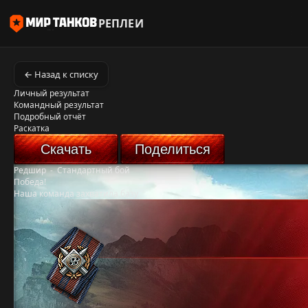
РЕПЛЕИ
← Назад к списку
Личный результат
Командный результат
Подробный отчёт
Раскатка
Скачать
Поделиться
Редшир
-
Стандартный бой
Победа!
Наша команда захватила базу