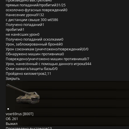
Произведено выстрелов
46
прямых попаданий/пробитий
31/25
осколочно-фугасных повреждений
0
Нанесение урона
9132
с дистанции свыше 300 м
6586
Получено попаданий
1
пробитий
1
не нанёсших урон
0
Получено попаданий осколками
0
Урон, заблокированный бронёй
0
Урон союзникам (уничтожено/повреждений)
0/0
Обнаружено машин противника
0
Повреждено/уничтожено машин противника
8/7
Урон, нанесённый с помощью данного игрока
944
Очки захвата/защиты базы
0/0
Пройдено километров
2,11
Закрыть
voxr69rus [B00T]
Об. 261
Выжил
Произведено выстрелов
13