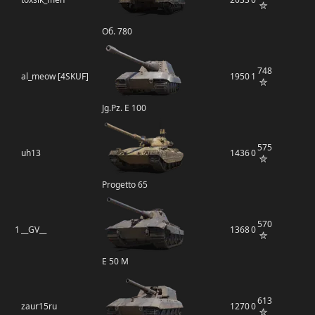
Об. 780
748
al_meow [4SKUF]
1950
1
Jg.Pz. E 100
575
uh13
1436
0
Progetto 65
570
1
__GV__
1368
0
E 50 M
613
zaur15ru
1270
0