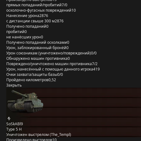
прямых попаданий/пробитий
7/0
осколочно-фугасных повреждений
10
Нанесение урона
2876
с дистанции свыше 300 м
2876
Получено попаданий
0
пробитий
0
не нанёсших урон
0
Получено попаданий осколками
0
Урон, заблокированный бронёй
0
Урон союзникам (уничтожено/повреждений)
0/0
Обнаружено машин противника
0
Повреждено/уничтожено машин противника
7/2
Урон, нанесённый с помощью данного игрока
419
Очки захвата/защиты базы
0/0
Пройдено километров
0,52
Закрыть
SoSkABl9
Type 5 H
Уничтожен выстрелом (The_Templ)
Произведено выстрелов
10