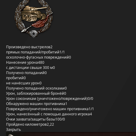
Произведено выстрелов
2
прямых попаданий/пробитий
1/1
осколочно-фугасных повреждений
0
Нанесение урона
480
с дистанции свыше 300 м
0
Получено попаданий
0
пробитий
0
не нанёсших урон
0
Получено попаданий осколками
0
Урон, заблокированный бронёй
0
Урон союзникам (уничтожено/повреждений)
0/0
Обнаружено машин противника
1
Повреждено/уничтожено машин противника
1/1
Урон, нанесённый с помощью данного игрока
4
Очки захвата/защиты базы
100/0
Пройдено километров
2,22
Закрыть