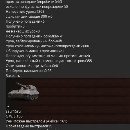
прямых попаданий/пробитий
4/3
осколочно-фугасных повреждений
0
Нанесение урона
1368
с дистанции свыше 300 м
0
Получено попаданий
6
пробитий
5
не нанёсших урон
0
Получено попаданий осколками
1
Урон, заблокированный бронёй
0
Урон союзникам (уничтожено/повреждений)
0/0
Обнаружено машин противника
2
Повреждено/уничтожено машин противника
4/0
Урон, нанесённый с помощью данного игрока
355
Очки захвата/защиты базы
0/0
Пройдено километров
0,93
Закрыть
zaur15ru
G.W. E 100
Уничтожен выстрелом (Alekcei_161)
Произведено выстрелов
15