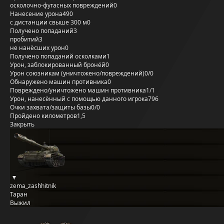
осколочно-фугасных повреждений
0
Нанесение урона
490
с дистанции свыше 300 м
0
Получено попаданий
3
пробитий
3
не нанёсших урон
0
Получено попаданий осколками
1
Урон, заблокированный бронёй
0
Урон союзникам (уничтожено/повреждений)
0/0
Обнаружено машин противника
0
Повреждено/уничтожено машин противника
1/1
Урон, нанесённый с помощью данного игрока
796
Очки захвата/защиты базы
0/0
Пройдено километров
1,5
Закрыть
zema_zashhitnik
Таран
Выжил