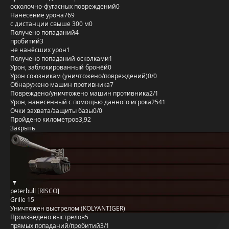
осколочно-фугасных повреждений
0
Нанесение урона
769
с дистанции свыше 300 м
0
Получено попаданий
4
пробитий
3
не нанёсших урон
1
Получено попаданий осколками
1
Урон, заблокированный бронёй
0
Урон союзникам (уничтожено/повреждений)
0/0
Обнаружено машин противника
7
Повреждено/уничтожено машин противника
2/1
Урон, нанесённый с помощью данного игрока
2541
Очки захвата/защиты базы
0/0
Пройдено километров
3,92
Закрыть
peterbull [RISCO]
Grille 15
Уничтожен выстрелом (KOLYANTIGER)
Произведено выстрелов
5
прямых попаданий/пробитий
3/1