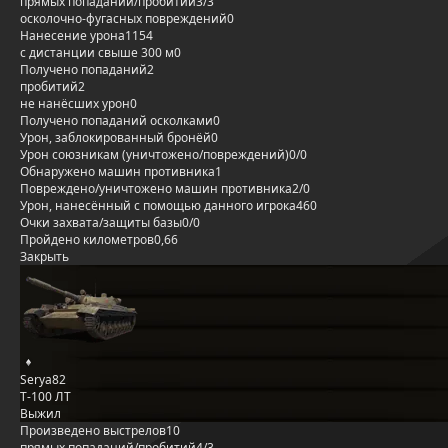
прямых попаданий/пробитий
3/3
осколочно-фугасных повреждений
0
Нанесение урона
1154
с дистанции свыше 300 м
0
Получено попаданий
2
пробитий
2
не нанёсших урон
0
Получено попаданий осколками
0
Урон, заблокированный бронёй
0
Урон союзникам (уничтожено/повреждений)
0/0
Обнаружено машин противника
1
Повреждено/уничтожено машин противника
2/0
Урон, нанесённый с помощью данного игрока
460
Очки захвата/защиты базы
0/0
Пройдено километров
0,66
Закрыть
Serya82
Т-100 ЛТ
Выжил
Произведено выстрелов
10
прямых попаданий/пробитий
4/3