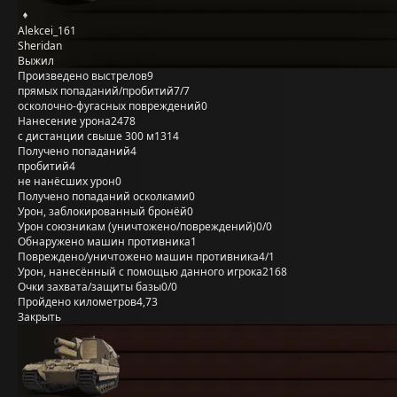
Alekcei_161
Sheridan
Выжил
Произведено выстрелов
9
прямых попаданий/пробитий
7/7
осколочно-фугасных повреждений
0
Нанесение урона
2478
с дистанции свыше 300 м
1314
Получено попаданий
4
пробитий
4
не нанёсших урон
0
Получено попаданий осколками
0
Урон, заблокированный бронёй
0
Урон союзникам (уничтожено/повреждений)
0/0
Обнаружено машин противника
1
Повреждено/уничтожено машин противника
4/1
Урон, нанесённый с помощью данного игрока
2168
Очки захвата/защиты базы
0/0
Пройдено километров
4,73
Закрыть