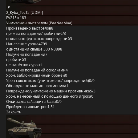
2_Kyba_TecTa [UDM-]
FV215b 183
Уничтожен выстрелом (PaaNaaMaa)
Произведено выстрелов
8
прямых попаданий/пробитий
6/3
осколочно-фугасных повреждений
3
Нанесение урона
4799
с дистанции свыше 300 м
3898
Получено попаданий
7
пробитий
3
не нанёсших урон
1
Получено попаданий осколками
4
Урон, заблокированный бронёй
0
Урон союзникам (уничтожено/повреждений)
0/0
Обнаружено машин противника
1
Повреждено/уничтожено машин противника
5/3
Урон, нанесённый с помощью данного игрока
0
Очки захвата/защиты базы
0/0
Пройдено километров
1,51
Закрыть