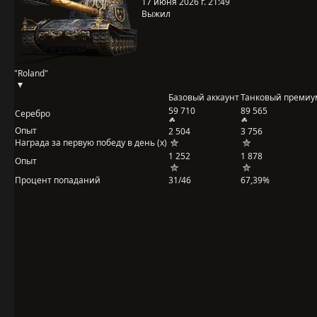
17 июня 2026 г. 21:49
Выжил
"Roland"
Базовый аккаунт
Танковый премиу
59 710
89 565
Серебро
Опыт
2 504
3 756
Награда за первую победу в день (x)
1 252
1 878
Опыт
Процент попаданий
31/46
67,39%