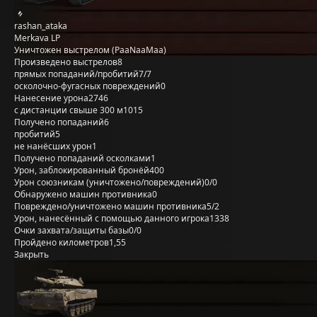
rashan_ataka
Merkava LP
Уничтожен выстрелом (PaaNaaMaa)
Произведено выстрелов
8
прямых попаданий/пробитий
7/7
осколочно-фугасных повреждений
0
Нанесение урона
2746
с дистанции свыше 300 м
1015
Получено попаданий
6
пробитий
5
не нанёсших урон
1
Получено попаданий осколками
1
Урон, заблокированный бронёй
400
Урон союзникам (уничтожено/повреждений)
0/0
Обнаружено машин противника
0
Повреждено/уничтожено машин противника
5/2
Урон, нанесённый с помощью данного игрока
1338
Очки захвата/защиты базы
0/0
Пройдено километров
1,55
Закрыть