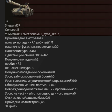
Shepard67
Concept 5
Уничтожен выстрелом (2_Kyba_TecTa)
Произведено выстрелов
2
прямых попаданий/пробитий
1/1
осколочно-фугасных повреждений
0
Нанесение урона
461
с дистанции свыше 300 м
461
Получено попаданий
2
пробитий
2
не нанёсших урон
0
Получено попаданий осколками
0
Урон, заблокированный бронёй
0
Урон союзникам (уничтожено/повреждений)
0/0
Обнаружено машин противника
0
Повреждено/уничтожено машин противника
1/0
Урон, нанесённый с помощью данного игрока
0
Очки захвата/защиты базы
0/0
Пройдено километров
0,48
Закрыть