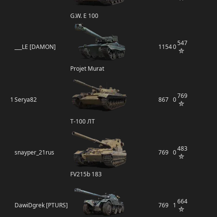
G.W. E 100
547
___LE [DAMON]
1154
0
Projet Murat
769
1
Serya82
867
0
Т-100 ЛТ
483
snayper_21rus
769
0
FV215b 183
664
DawiDgrek [PTURS]
769
1