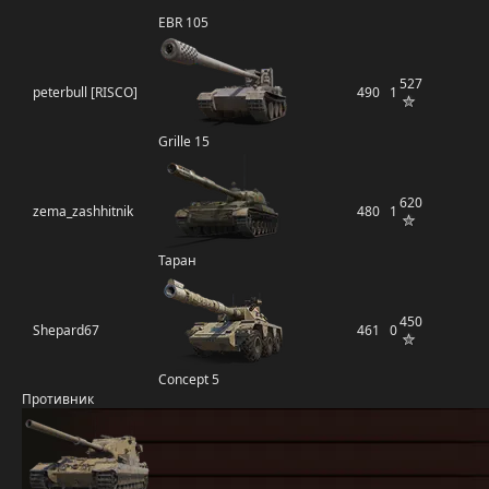
EBR 105
527
peterbull [RISCO]
490
1
Grille 15
620
zema_zashhitnik
480
1
Таран
450
Shepard67
461
0
Concept 5
Противник