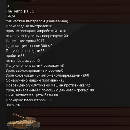
The_Templ [FHSG]
Т-62А
Уничтожен выстрелом (PaaNaaMaa)
Произведено выстрелов
18
прямых попаданий/пробитий
13/10
осколочно-фугасных повреждений
0
Нанесение урона
3017
с дистанции свыше 300 м
0
Получено попаданий
3
пробитий
3
не нанёсших урон
0
Получено попаданий осколками
3
Урон, заблокированный бронёй
0
Урон союзникам (уничтожено/повреждений)
0/0
Обнаружено машин противника
3
Повреждено/уничтожено машин противника
4/2
Урон, нанесённый с помощью данного игрока
2199
Очки захвата/защиты базы
0/0
Пройдено километров
1,88
Закрыть