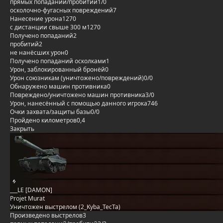
прямых попаданий/пробитий
1/0
осколочно-фугасных повреждений
7
Нанесение урона
1270
с дистанции свыше 300 м
1270
Получено попаданий
2
пробитий
2
не нанёсших урон
0
Получено попаданий осколками
1
Урон, заблокированный бронёй
0
Урон союзникам (уничтожено/повреждений)
0/0
Обнаружено машин противника
0
Повреждено/уничтожено машин противника
3/0
Урон, нанесённый с помощью данного игрока
746
Очки захвата/защиты базы
0/0
Пройдено километров
0,4
Закрыть
___LE [DAMON]
Projet Murat
Уничтожен выстрелом (2_Kyba_TecTa)
Произведено выстрелов
3