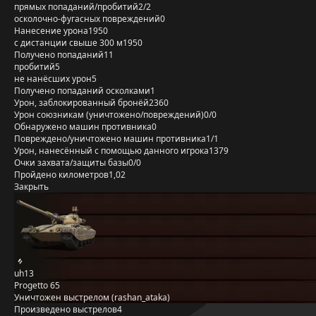
прямых попаданий/пробитий
2/2
осколочно-фугасных повреждений
0
Нанесение урона
1950
с дистанции свыше 300 м
1950
Получено попаданий
11
пробитий
5
не нанёсших урон
5
Получено попаданий осколками
1
Урон, заблокированный бронёй
2360
Урон союзникам (уничтожено/повреждений)
0/0
Обнаружено машин противника
0
Повреждено/уничтожено машин противника
1/1
Урон, нанесённый с помощью данного игрока
1379
Очки захвата/защиты базы
0/0
Пройдено километров
1,02
Закрыть
uh13
Progetto 65
Уничтожен выстрелом (rashan_ataka)
Произведено выстрелов
4