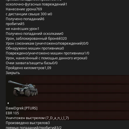
осколочно-фугасных повреждений
1
Нанесение урона
769
с дистанции свыше 300 м
0
Получено попаданий
6
пробитий
5
не нанёсших урон
1
Получено попаданий осколками
0
Урон, заблокированный бронёй
320
Урон союзникам (уничтожено/повреждений)
0/0
Обнаружено машин противника
0
Повреждено/уничтожено машин противника
1/0
Урон, нанесённый с помощью данного игрока
0
Очки захвата/защиты базы
0/0
Пройдено километров
1,09
Закрыть
DawiDgrek [PTURS]
EBR 105
Уничтожен выстрелом (7_D_a_n_i_l_7)
Произведено выстрелов
3
прямых попаданий/пробитий
3/2