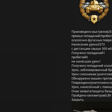
Произведено выстрелов
20
прямых попаданий/пробит
осколочно-фугасных повр
Нанесение урона
3373
с дистанции свыше 300 м
0
Получено попаданий
1
пробитий
0
не нанёсших урон
1
Получено попаданий оско
Урон, заблокированный б
Урон союзникам (уничтож
Обнаружено машин проти
Повреждено/уничтожено 
Урон, нанесённый с помощ
Очки захвата/защиты базы
Пройдено километров
0,89
Закрыть