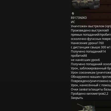
89173NIKO
ИС
Уничтожен выстрелом (iqn
Произведено выстрелов
9
прямых попаданий/пробит
осколочно-фугасных повр
Нанесение урона
1760
с дистанции свыше 300 м
1
Получено попаданий
14
пробитий
8
не нанёсших урон
6
Получено попаданий оско
Урон, заблокированный б
Урон союзникам (уничтож
Обнаружено машин проти
Повреждено/уничтожено 
Урон, нанесённый с помощ
Очки захвата/защиты базы
Пройдено километров
2,2
Закрыть