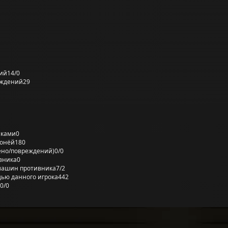
ий
14/0
еждений
29
лками
0
ронёй
180
ено/повреждений)
0/0
вника
0
машин противника
7/2
ью данного игрока
442
0/0