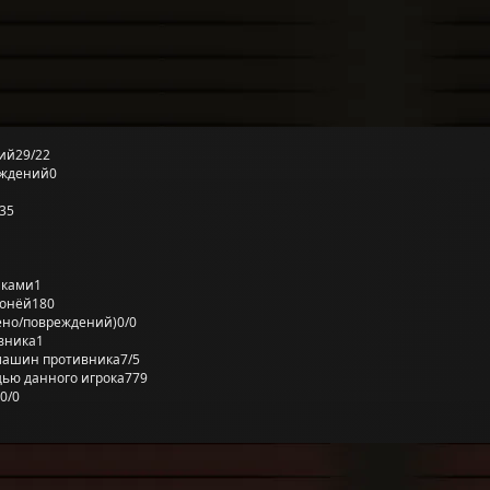
ий
29/22
еждений
0
35
лками
1
ронёй
180
ено/повреждений)
0/0
вника
1
машин противника
7/5
ью данного игрока
779
0/0