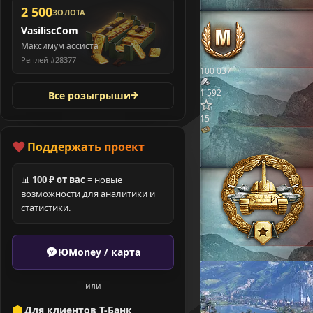
2 500
ЗОЛОТА
VasiliscCom
Максимум ассиста
Реплей #28377
100 037
1 592
Все розыгрыши
15
Поддержать проект
📊
100 ₽ от вас
= новые
возможности для аналитики и
статистики.
ЮMoney / карта
или
Для клиентов Т-Банк