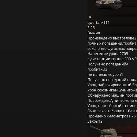
qwertank111
E 25
Выжил
Произведено выстрелов
42
прямых попаданий/пробит
осколочно-фугасных повр
Нанесение урона
2705
с дистанции свыше 300 м
9
Получено попаданий
4
пробитий
3
не нанёсших урон
1
Получено попаданий оско
Урон, заблокированный б
Урон союзникам (уничтож
Обнаружено машин проти
Повреждено/уничтожено 
Урон, нанесённый с помощ
Очки захвата/защиты базы
Пройдено километров
1,75
Закрыть