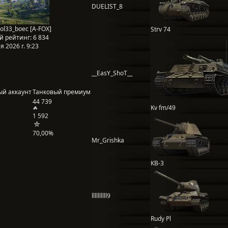
DUELIST_8
ol33_boec [A-FOX]
Strv 74
й рейтинг:
6 834
 2026 г. 9:23
__EasY_ShoT__
ый аккаунт
Танковый премиум
44 739
Kv fm/49
1 592
70,00%
Mr_Grishka
КВ-3
llllllllll9
Rudy Pl