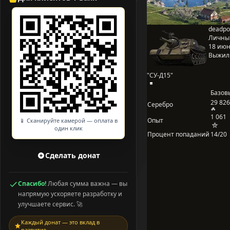
deadpo
Личны
18 июня
Выжил
"СУ-Д15"
Базов
29 826
Серебро
1 061
Опыт
📱 Сканируйте камерой — оплата в
один клик
Процент попаданий
14/20
Сделать донат
Спасибо!
Любая сумма важна — вы
напрямую ускоряете разработку и
улучшаете сервис. 🚀
Каждый донат — это вклад в
развитие