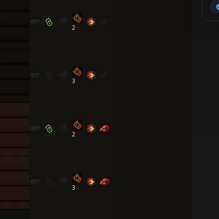
2
3
2
3