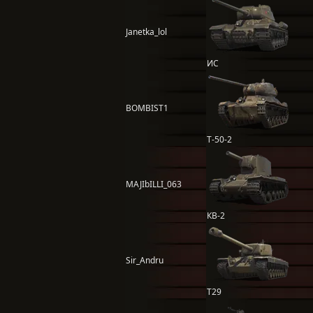
Janetka_lol
ИС
BOMBIST1
Т-50-2
MAJIbILLI_063
КВ-2
Sir_Andru
T29