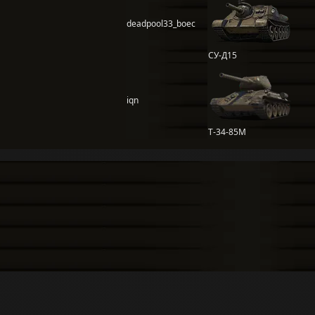
deadpool33_boec
СУ-Д15
iqn
Т-34-85М