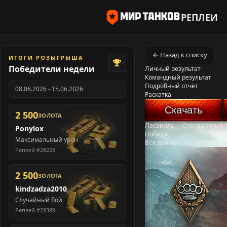
РЕПЛЕИ
← Назад к списку
ИТОГИ РОЗЫГРЫША
Победители недели
Личный результат
Командный результат
Подробный отчёт
08.06.2026 - 15.06.2026
Раскатка
Скачать
2 500
ЗОЛОТА
Ласвилль
-
Стандартный 
Ponylox
Победа!
Максимальный урон
Вся техника противника у
Реплей #28228
2 500
ЗОЛОТА
kindzadza2010
Случайный бой
Реплей #28389