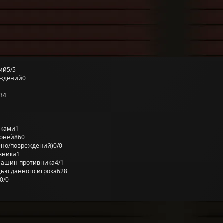
)
ий
5/5
еждений
0
34
лками
1
ронёй
860
ено/повреждений)
0/0
вника
1
машин противника
4/1
ью данного игрока
628
0/0