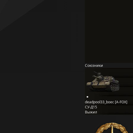
Союзники
deadpool33_boec [A-FOX]
СУ-Д15
Выжил