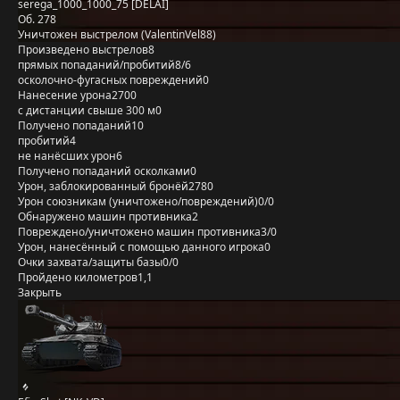
serega_1000_1000_75 [DELAI]
Об. 278
Уничтожен выстрелом (ValentinVel88)
Произведено выстрелов
8
прямых попаданий/пробитий
8/6
осколочно-фугасных повреждений
0
Нанесение урона
2700
с дистанции свыше 300 м
0
Получено попаданий
10
пробитий
4
не нанёсших урон
6
Получено попаданий осколками
0
Урон, заблокированный бронёй
2780
Урон союзникам (уничтожено/повреждений)
0/0
Обнаружено машин противника
2
Повреждено/уничтожено машин противника
3/0
Урон, нанесённый с помощью данного игрока
0
Очки захвата/защиты базы
0/0
Пройдено километров
1,1
Закрыть