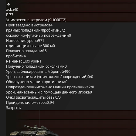
aska40
E 77
Уничтожен выстрелом (SHORETZ)
Произведено выстрелов
4
прямых попаданий/пробитий
3/2
осколочно-фугасных повреждений
0
Нанесение урона
971
с дистанции свыше 300 м
0
Получено попаданий
5
пробитий
4
не нанёсших урон
1
Получено попаданий осколками
0
Урон, заблокированный бронёй
490
Урон союзникам (уничтожено/повреждений)
0/0
Обнаружено машин противника
0
Повреждено/уничтожено машин противника
2/0
Урон, нанесённый с помощью данного игрока
0
Очки захвата/защиты базы
0/0
Пройдено километров
0,94
Закрыть