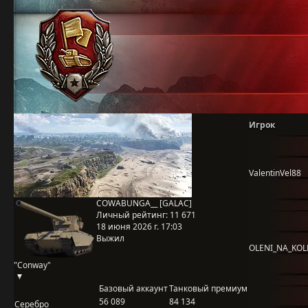
Игрок
ValentinVel88
COWABUNGA__ [GALAC]
Личный рейтинг:
11 671
18 июня 2026 г. 17:03
Выжил
OLENI_NA_KOL
"Conway"
Базовый аккаунт
Танковый премиум
56 089
84 134
Серебро