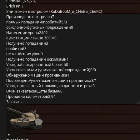
EfimSkat [NK_VD]
Erich Kn. I
Уничтожен выстрелом (KaDaB0oM_u_CHoBa_CEeKC)
Произведено выстрелов
7
прямых попаданий/пробитий
5/3
осколочно-фугасных повреждений
0
Нанесение урона
2402
с дистанции свыше 300 м
0
Получено попаданий
3
пробитий
3
не нанёсших урон
0
Получено попаданий осколками
1
Урон, заблокированный бронёй
0
Урон союзникам (уничтожено/повреждений)
0/0
Обнаружено машин противника
1
Повреждено/уничтожено машин противника
3/1
Урон, нанесённый с помощью данного игрока
0
Очки захвата/защиты базы
0/0
Пройдено километров
2,94
Закрыть