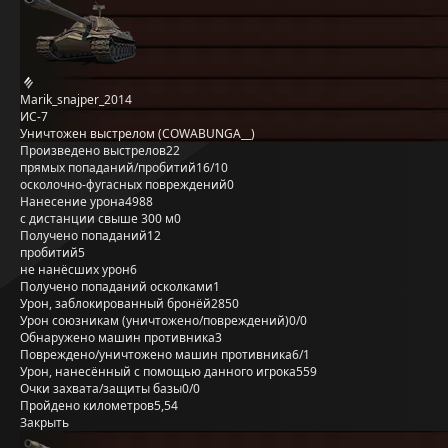
Marik_snajper_2014
ИС-7
Уничтожен выстрелом (COWABUNGA__)
Произведено выстрелов
22
прямых попаданий/пробитий
16/10
осколочно-фугасных повреждений
0
Нанесение урона
4988
с дистанции свыше 300 м
0
Получено попаданий
12
пробитий
5
не нанёсших урон
6
Получено попаданий осколками
1
Урон, заблокированный бронёй
2850
Урон союзникам (уничтожено/повреждений)
0/0
Обнаружено машин противника
3
Повреждено/уничтожено машин противника
6/1
Урон, нанесённый с помощью данного игрока
559
Очки захвата/защиты базы
0/0
Пройдено километров
5,54
Закрыть