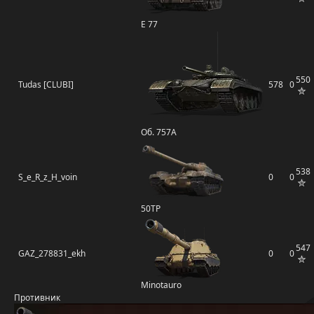
E 77
550
Tudas [CLUBI]
578
0
Об. 757А
538
S_e_R_z_H_voin
0
0
50TP
547
GAZ_278831_ekh
0
0
Minotauro
Противник