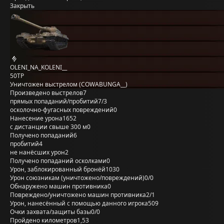
Закрыть
OLENI_NA_KOLENI__
50TP
Уничтожен выстрелом (COWABUNGA__)
Произведено выстрелов
7
прямых попаданий/пробитий
7/3
осколочно-фугасных повреждений
0
Нанесение урона
1652
с дистанции свыше 300 м
0
Получено попаданий
6
пробитий
4
не нанёсших урон
2
Получено попаданий осколками
0
Урон, заблокированный бронёй
1030
Урон союзникам (уничтожено/повреждений)
0/0
Обнаружено машин противника
0
Повреждено/уничтожено машин противника
2/1
Урон, нанесённый с помощью данного игрока
509
Очки захвата/защиты базы
0/0
Пройдено километров
1,53