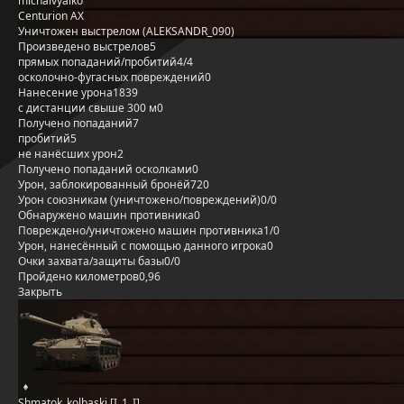
michalvyalko
Centurion AX
Уничтожен выстрелом (ALEKSANDR_090)
Произведено выстрелов
5
прямых попаданий/пробитий
4/4
осколочно-фугасных повреждений
0
Нанесение урона
1839
с дистанции свыше 300 м
0
Получено попаданий
7
пробитий
5
не нанёсших урон
2
Получено попаданий осколками
0
Урон, заблокированный бронёй
720
Урон союзникам (уничтожено/повреждений)
0/0
Обнаружено машин противника
0
Повреждено/уничтожено машин противника
1/0
Урон, нанесённый с помощью данного игрока
0
Очки захвата/защиты базы
0/0
Пройдено километров
0,96
Закрыть
Shmatok_kolbaski [I_1_I]