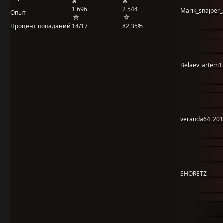
1 696
2 544
Marik_snajper
Опыт
Процент попаданий
14/17
82,35%
Belaev_artem1
veranda64_20
SHORETZ