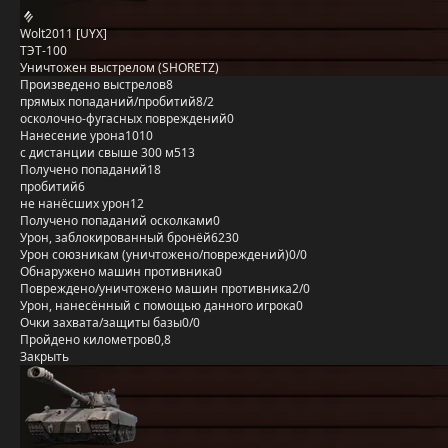
Wolt2011 [UYX]
ТЭТ-100
Уничтожен выстрелом (SHORETZ)
Произведено выстрелов
8
прямых попаданий/пробитий
8/2
осколочно-фугасных повреждений
0
Нанесение урона
1010
с дистанции свыше 300 м
513
Получено попаданий
18
пробитий
6
не нанёсших урон
12
Получено попаданий осколками
0
Урон, заблокированный бронёй
6230
Урон союзникам (уничтожено/повреждений)
0/0
Обнаружено машин противника
0
Повреждено/уничтожено машин противника
2/0
Урон, нанесённый с помощью данного игрока
0
Очки захвата/защиты базы
0/0
Пройдено километров
0,8
Закрыть