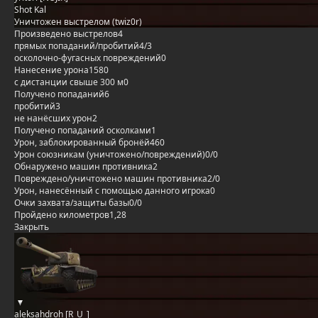
Shot Kal
Уничтожен выстрелом (twiz0r)
Произведено выстрелов
4
прямых попаданий/пробитий
4/3
осколочно-фугасных повреждений
0
Нанесение урона
1580
с дистанции свыше 300 м
0
Получено попаданий
6
пробитий
3
не нанёсших урон
2
Получено попаданий осколками
1
Урон, заблокированный бронёй
460
Урон союзникам (уничтожено/повреждений)
0/0
Обнаружено машин противника
2
Повреждено/уничтожено машин противника
2/0
Урон, нанесённый с помощью данного игрока
0
Очки захвата/защиты базы
0/0
Пройдено километров
1,28
Закрыть
aleksahdroh [R_U_]