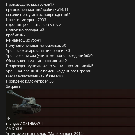
Произведено выстрелов
17
прямых попаданий/пробитий
14/11
осколочно-фугасных повреждений
2
Нанесение урона
7933
с дистанции свыше 300 м
1922
Получено попаданий
3
пробитий
2
не нанёсших урон
1
Получено попаданий осколками
0
Урон, заблокированный бронёй
530
Урон союзникам (уничтожено/повреждений)
0/0
Обнаружено машин противника
2
Повреждено/уничтожено машин противника
8/6
Урон, нанесённый с помощью данного игрока
0
Очки захвата/защиты базы
0/100
Пройдено километров
4,55
Закрыть
mangust187 [NEOWT]
AMX 50 B
Уничтожен выстрелом (Marik_snajper_2014)