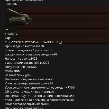
Закрыть
SHORETZ
Таран
Уничтожен выстрелом (COWABUNGA__)
Произведено выстрелов
10
прямых попаданий/пробитий
8/5
осколочно-фугасных повреждений
0
Нанесение урона
2452
с дистанции свыше 300 м
2274
Получено попаданий
2
пробитий
2
не нанёсших урон
0
Получено попаданий осколками
0
Урон, заблокированный бронёй
0
Урон союзникам (уничтожено/повреждений)
0/0
Обнаружено машин противника
0
Повреждено/уничтожено машин противника
5/3
Урон, нанесённый с помощью данного игрока
0
Очки захвата/защиты базы
0/0
Пройдено километров
2,29