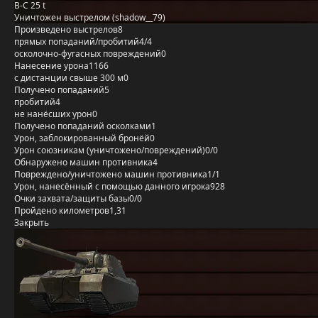
B-C 25 t
Уничтожен выстрелом (shadow__79)
Произведено выстрелов
8
прямых попаданий/пробитий
4/4
осколочно-фугасных повреждений
0
Нанесение урона
1166
с дистанции свыше 300 м
0
Получено попаданий
5
пробитий
4
не нанёсших урон
0
Получено попаданий осколками
1
Урон, заблокированный бронёй
0
Урон союзникам (уничтожено/повреждений)
0/0
Обнаружено машин противника
4
Повреждено/уничтожено машин противника
1/1
Урон, нанесённый с помощью данного игрока
928
Очки захвата/защиты базы
0/0
Пройдено километров
1,31
Закрыть