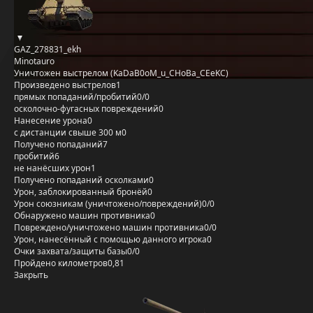
GAZ_278831_ekh
Minotauro
Уничтожен выстрелом (KaDaB0oM_u_CHoBa_CEeKC)
Произведено выстрелов
1
прямых попаданий/пробитий
0/0
осколочно-фугасных повреждений
0
Нанесение урона
0
с дистанции свыше 300 м
0
Получено попаданий
7
пробитий
6
не нанёсших урон
1
Получено попаданий осколками
0
Урон, заблокированный бронёй
0
Урон союзникам (уничтожено/повреждений)
0/0
Обнаружено машин противника
0
Повреждено/уничтожено машин противника
0/0
Урон, нанесённый с помощью данного игрока
0
Очки захвата/защиты базы
0/0
Пройдено километров
0,81
Закрыть