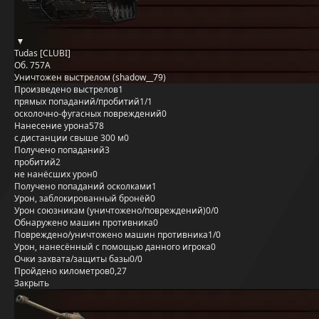
Tudas [CLUBI]
Об. 757А
Уничтожен выстрелом (shadow__79)
Произведено выстрелов
1
прямых попаданий/пробитий
1/1
осколочно-фугасных повреждений
0
Нанесение урона
578
с дистанции свыше 300 м
0
Получено попаданий
3
пробитий
2
не нанёсших урон
0
Получено попаданий осколками
1
Урон, заблокированный бронёй
0
Урон союзникам (уничтожено/повреждений)
0/0
Обнаружено машин противника
0
Повреждено/уничтожено машин противника
1/0
Урон, нанесённый с помощью данного игрока
0
Очки захвата/защиты базы
0/0
Пройдено километров
0,27
Закрыть