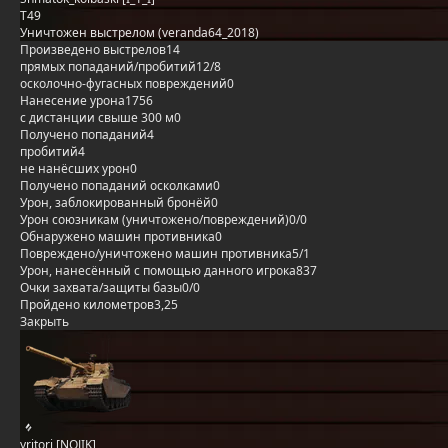
T49
Уничтожен выстрелом (veranda64_2018)
Произведено выстрелов
14
прямых попаданий/пробитий
12/8
осколочно-фугасных повреждений
0
Нанесение урона
1756
с дистанции свыше 300 м
0
Получено попаданий
4
пробитий
4
не нанёсших урон
0
Получено попаданий осколками
0
Урон, заблокированный бронёй
0
Урон союзникам (уничтожено/повреждений)
0/0
Обнаружено машин противника
0
Повреждено/уничтожено машин противника
5/1
Урон, нанесённый с помощью данного игрока
837
Очки захвата/защиты базы
0/0
Пройдено километров
3,25
Закрыть
yritori [NOJIK]