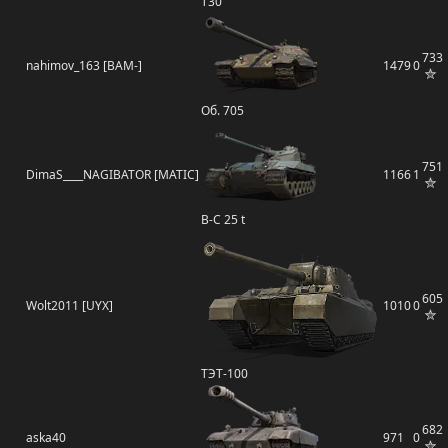
T30
733
nahimov_163 [BAM-]
1479
0
Об. 705
751
DimaS____NAGIBATOR [MATIC]
1166
1
B-C 25 t
605
Wolt2011 [UYX]
1010
0
ТЭТ-100
682
aska40
971
0