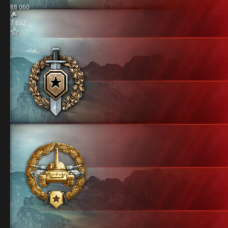
88 060
7 632