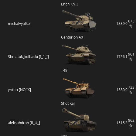
Erich Kn. I
675
michalvyalko
1839
0
Centurion AX
961
Shmatok_kolbaski [I_1_I]
1756
1
T49
733
yritori [NOJIK]
1580
0
Shot Kal
862
aleksahdroh [R_U_]
1515
3