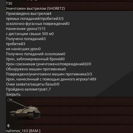
T30
Уничтожен выстрелом (SHORETZ)
Произведено выстрелов
4
прямых попаданий/пробитий
3/3
осколочно-фугасных повреждений
0
Нанесение урона
1515
с дистанции свыше 300 м
0
Получено попаданий
3
пробитий
3
не нанёсших урон
0
Получено попаданий осколками
0
Урон, заблокированный бронёй
0
Урон союзникам (уничтожено/повреждений)
0/0
Обнаружено машин противника
0
Повреждено/уничтожено машин противника
3/3
Урон, нанесённый с помощью данного игрока
1489
Очки захвата/защиты базы
0/0
Пройдено километров
1,7
Закрыть
nahimov_163 [BAM-]