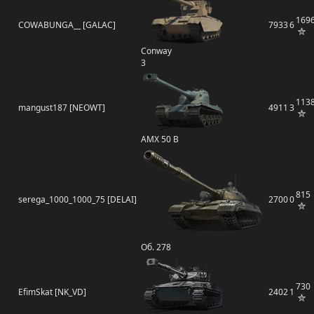
169
COWABUNGA__ [GALAC]
7933
6
Conway
3
113
mangust187 [NEOWT]
4911
3
AMX 50 B
815
serega_1000_1000_75 [DELAI]
2700
0
Об. 278
730
EfimSkat [NK_VD]
2402
1