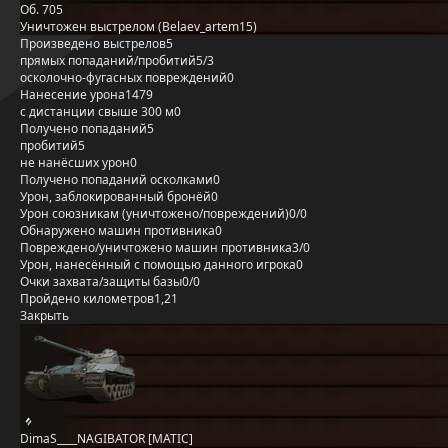
Об. 705
Уничтожен выстрелом (Belaev_artem15)
Произведено выстрелов
5
прямых попаданий/пробитий
5/3
осколочно-фугасных повреждений
0
Нанесение урона
1479
с дистанции свыше 300 м
0
Получено попаданий
5
пробитий
5
не нанёсших урон
0
Получено попаданий осколками
0
Урон, заблокированный бронёй
0
Урон союзникам (уничтожено/повреждений)
0/0
Обнаружено машин противника
0
Повреждено/уничтожено машин противника
3/0
Урон, нанесённый с помощью данного игрока
0
Очки захвата/защиты базы
0/0
Пройдено километров
1,21
Закрыть
DimaS____NAGIBATOR [MATIC]