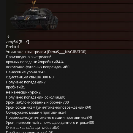
zeny84 [B---Y]
Firebird
Уничтожен выстрелом (DimaS____NAGIBATOR)
Произведено выстрелов
6
прямых попаданий/пробитий
4/4
осколочно-фугасных повреждений
0
Нанесение урона
2843
с дистанции свыше 300 м
0
Получено попаданий
7
пробитий
5
не нанёсших урон
2
Получено попаданий осколками
0
Урон, заблокированный бронёй
700
Урон союзникам (уничтожено/повреждений)
0/0
Обнаружено машин противника
4
Повреждено/уничтожено машин противника
3/0
Урон, нанесённый с помощью данного игрока
480
Очки захвата/защиты базы
0/0
Пройдено километров
1,08