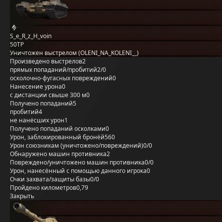
S_e_R_z_H_voin
50TP
Уничтожен выстрелом (OLENI_NA_KOLENI__)
Произведено выстрелов
2
прямых попаданий/пробитий
2/0
осколочно-фугасных повреждений
0
Нанесение урона
0
с дистанции свыше 300 м
0
Получено попаданий
5
пробитий
4
не нанёсших урон
1
Получено попаданий осколками
0
Урон, заблокированный бронёй
560
Урон союзникам (уничтожено/повреждений)
0/0
Обнаружено машин противника
2
Повреждено/уничтожено машин противника
0/0
Урон, нанесённый с помощью данного игрока
0
Очки захвата/защиты базы
0/0
Пройдено километров
0,79
Закрыть