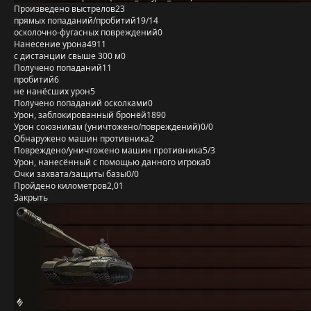
Произведено выстрелов
23
прямых попаданий/пробитий
19/14
осколочно-фугасных повреждений
0
Нанесение урона
4911
с дистанции свыше 300 м
0
Получено попаданий
11
пробитий
6
не нанёсших урон
5
Получено попаданий осколками
0
Урон, заблокированный бронёй
1890
Урон союзникам (уничтожено/повреждений)
0/0
Обнаружено машин противника
2
Повреждено/уничтожено машин противника
5/3
Урон, нанесённый с помощью данного игрока
0
Очки захвата/защиты базы
0/0
Пройдено километров
2,01
Закрыть