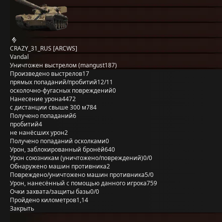
CRAZY_31_RUS [ARCWS]
Vandal
Уничтожен выстрелом (mangust187)
Произведено выстрелов
17
прямых попаданий/пробитий
12/11
осколочно-фугасных повреждений
0
Нанесение урона
4472
с дистанции свыше 300 м
784
Получено попаданий
6
пробитий
4
не нанёсших урон
2
Получено попаданий осколками
0
Урон, заблокированный бронёй
640
Урон союзникам (уничтожено/повреждений)
0/0
Обнаружено машин противника
2
Повреждено/уничтожено машин противника
5/0
Урон, нанесённый с помощью данного игрока
759
Очки захвата/защиты базы
0/0
Пройдено километров
1,14
Закрыть