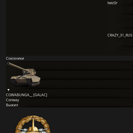
twiz0r
CRAZY_31_RUS
Союзники
COWABUNGA__ [GALAC]
Conway
Выжил