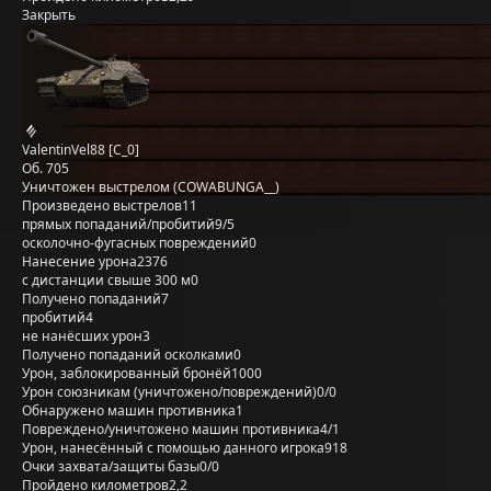
Закрыть
ValentinVel88 [C_0]
Об. 705
Уничтожен выстрелом (COWABUNGA__)
Произведено выстрелов
11
прямых попаданий/пробитий
9/5
осколочно-фугасных повреждений
0
Нанесение урона
2376
с дистанции свыше 300 м
0
Получено попаданий
7
пробитий
4
не нанёсших урон
3
Получено попаданий осколками
0
Урон, заблокированный бронёй
1000
Урон союзникам (уничтожено/повреждений)
0/0
Обнаружено машин противника
1
Повреждено/уничтожено машин противника
4/1
Урон, нанесённый с помощью данного игрока
918
Очки захвата/защиты базы
0/0
Пройдено километров
2,2