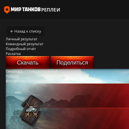
РЕПЛЕИ
← Назад к списку
Личный результат
Командный результат
Подробный отчёт
Раскатка
Скачать
Поделиться
Оверлорд
-
Стандартный бой
Победа!
Вся техника противника уничтожена