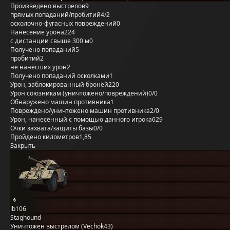
Произведено выстрелов
9
прямых попаданий/пробитий
4/2
осколочно-фугасных повреждений
0
Нанесение урона
224
с дистанции свыше 300 м
0
Получено попаданий
5
пробитий
2
не нанёсших урон
2
Получено попаданий осколками
1
Урон, заблокированный бронёй
220
Урон союзникам (уничтожено/повреждений)
0/0
Обнаружено машин противника
1
Повреждено/уничтожено машин противника
2/0
Урон, нанесённый с помощью данного игрока
629
Очки захвата/защиты базы
0/0
Пройдено километров
1,85
Закрыть
lb106
Staghound
Уничтожен выстрелом (Vechok43)