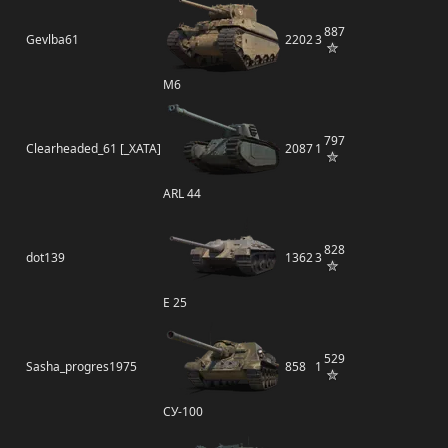
887
Gevlba61
2202
3
M6
797
Clearheaded_61 [_XATA]
2087
1
ARL 44
828
dot139
1362
3
E 25
529
Sasha_progres1975
858
1
СУ-100