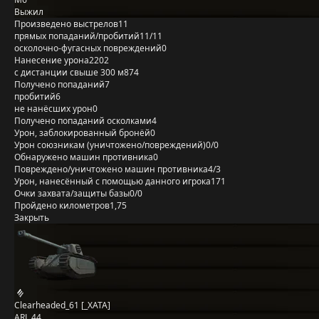
Выжил
Произведено выстрелов
11
прямых попаданий/пробитий
11/11
осколочно-фугасных повреждений
0
Нанесение урона
2202
с дистанции свыше 300 м
874
Получено попаданий
7
пробитий
6
не нанёсших урон
0
Получено попаданий осколками
4
Урон, заблокированный бронёй
0
Урон союзникам (уничтожено/повреждений)
0/0
Обнаружено машин противника
0
Повреждено/уничтожено машин противника
4/3
Урон, нанесённый с помощью данного игрока
171
Очки захвата/защиты базы
0/0
Пройдено километров
1,75
Закрыть
Clearheaded_61 [_XATA]
ARL 44