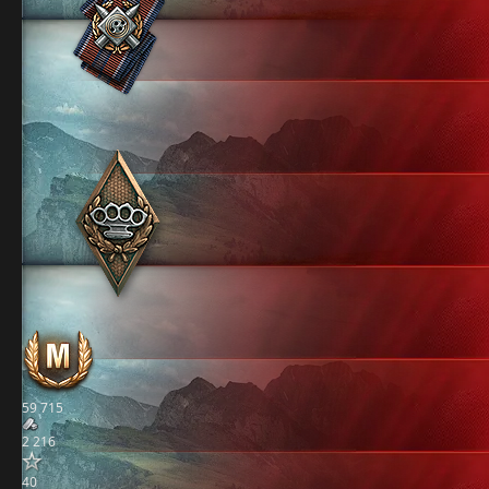
59 715
2 216
40