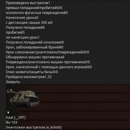
Произведено выстрелов
1
прямых попаданий/пробитий
0/0
осколочно-фугасных повреждений
0
Нанесение урона
0
с дистанции свыше 300 м
0
Получено попаданий
6
пробитий
5
не нанёсших урон
1
Получено попаданий осколками
0
Урон, заблокированный бронёй
0
Урон союзникам (уничтожено/повреждений)
0/0
Обнаружено машин противника
6
Повреждено/уничтожено машин противника
0/0
Урон, нанесённый с помощью данного игрока
665
Очки захвата/защиты базы
0/0
Пройдено километров
1,32
Закрыть
Aaat [__SRT]
Ikv 103
Уничтожен выстрелом (e_kolotit)