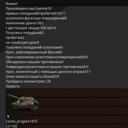
Выжил
Произведено выстрелов
19
прямых попаданий/пробитий
14/11
осколочно-фугасных повреждений
0
Нанесение урона
1362
с дистанции свыше 300 м
614
Получено попаданий
2
пробитий
2
не нанёсших урон
0
Получено попаданий осколками
0
Урон, заблокированный бронёй
0
Урон союзникам (уничтожено/повреждений)
0/0
Обнаружено машин противника
0
Повреждено/уничтожено машин противника
6/3
Урон, нанесённый с помощью данного игрока
517
Очки захвата/защиты базы
60/0
Пройдено километров
1,39
Закрыть
Sasha_progres1975
СУ-100