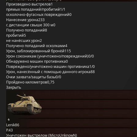
Произведено выстрелов
1
прямых попаданий/пробитий
1/1
осколочно-фугасных повреждений
0
Нанесение урона
233
с дистанции свыше 300 м
0
Получено попаданий
8
пробитий
5
не нанёсших урон
2
Получено попаданий осколками
4
Урон, заблокированный бронёй
115
Урон союзникам (уничтожено/повреждений)
0/0
Обнаружено машин противника
0
Повреждено/уничтожено машин противника
1/0
Урон, нанесённый с помощью данного игрока
88
Очки захвата/защиты базы
0/0
Пройдено километров
0,75
Закрыть
Lenik86
P.43
Уничтожен выстрелом (MicroUnknowN)