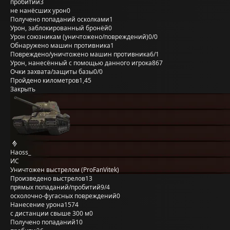
пробитий
3
не нанёсших урон
0
Получено попаданий осколками
1
Урон, заблокированный бронёй
0
Урон союзникам (уничтожено/повреждений)
0/0
Обнаружено машин противника
1
Повреждено/уничтожено машин противника
6/1
Урон, нанесённый с помощью данного игрока
867
Очки захвата/защиты базы
0/0
Пройдено километров
1,45
Закрыть
Haoss_
ИС
Уничтожен выстрелом (ProFanVitek)
Произведено выстрелов
13
прямых попаданий/пробитий
9/4
осколочно-фугасных повреждений
0
Нанесение урона
1574
с дистанции свыше 300 м
0
Получено попаданий
10