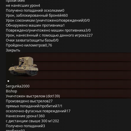
пробитий
6
не нанёсших урон
4
Получено попаданий осколками
0
Урон, заблокированный бронёй
460
Урон союзникам (уничтожено/повреждений)
0/0
Обнаружено машин противника
1
Повреждено/уничтожено машин противника
3/0
Урон, нанесённый с помощью данного игрока
227
Очки захвата/защиты базы
0/0
Пройдено километров
0,76
Закрыть
Sergunka2000
Bishop
Уничтожен выстрелом (dot139)
Произведено выстрелов
27
прямых попаданий/пробитий
7/1
осколочно-фугасных повреждений
17
Нанесение урона
1360
с дистанции свыше 300 м
1202
Получено попаданий
3
пробитий
3