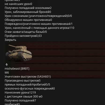
не нанёсших урон
0
Получено попаданий осколками
2
Урон, заблокированный бронёй
0
Урон союзникам (уничтожено/повреждений)
0/0
Обнаружено машин противника
0
Повреждено/уничтожено машин противника
4/1
Урон, нанесённый с помощью данного игрока
110
Очки захвата/защиты базы
0/0
Пройдено километров
0,63
Закрыть
mishabeast [BR0T]
M6
Уничтожен выстрелом (SASA601)
Произведено выстрелов
5
прямых попаданий/пробитий
5/5
осколочно-фугасных повреждений
0
Нанесение урона
1219
с дистанции свыше 300 м
0
Получено попаданий
7
пробитий
5