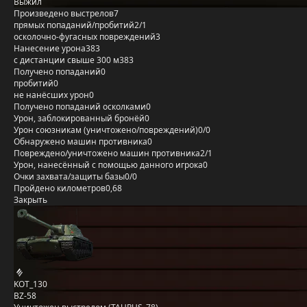
Выжил
Произведено выстрелов
7
прямых попаданий/пробитий
2/1
осколочно-фугасных повреждений
3
Нанесение урона
383
с дистанции свыше 300 м
383
Получено попаданий
0
пробитий
0
не нанёсших урон
0
Получено попаданий осколками
0
Урон, заблокированный бронёй
0
Урон союзникам (уничтожено/повреждений)
0/0
Обнаружено машин противника
0
Повреждено/уничтожено машин противника
2/1
Урон, нанесённый с помощью данного игрока
0
Очки захвата/защиты базы
0/0
Пройдено километров
0,68
Закрыть
KOT_130
BZ-58