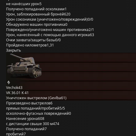
не нанёсших урон
5
Получено попаданий осколками
1
Урон, заблокированный бронёй
620
Урон союзникам (уничтожено/повреждений)
0/0
Обнаружено машин противника
0
Повреждено/уничтожено машин противника
2/1
Урон, нанесённый с помощью данного игрока
63
Очки захвата/защиты базы
0/0
Пройдено километров
1,31
Закрыть
Vechok43
VK 36.01 K 41
Уничтожен выстрелом (Gevlba61)
Произведено выстрелов
6
прямых попаданий/пробитий
5/5
осколочно-фугасных повреждений
0
Нанесение урона
608
с дистанции свыше 300 м
474
Получено попаданий
7
пробитий
7