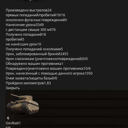
Произведено выстрелов
24
прямых попаданий/пробитий
19/16
осколочно-фугасных повреждений
0
Нанесение урона
3349
с дистанции свыше 300 м
476
Получено попаданий
18
пробитий
5
не нанёсших урон
10
Получено попаданий осколками
5
Урон, заблокированный бронёй
2455
Урон союзникам (уничтожено/повреждений)
0/0
Обнаружено машин противника
1
Повреждено/уничтожено машин противника
10/4
Урон, нанесённый с помощью данного игрока
1050
Очки захвата/защиты базы
0/0
Пройдено километров
1,83
Закрыть
Gevlba61
M6