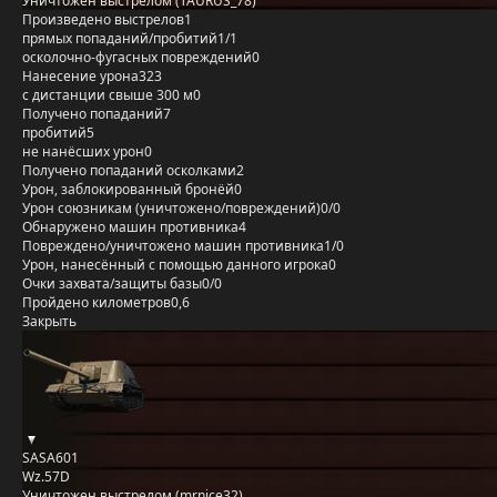
Уничтожен выстрелом (TAURUS_78)
Произведено выстрелов
1
прямых попаданий/пробитий
1/1
осколочно-фугасных повреждений
0
Нанесение урона
323
с дистанции свыше 300 м
0
Получено попаданий
7
пробитий
5
не нанёсших урон
0
Получено попаданий осколками
2
Урон, заблокированный бронёй
0
Урон союзникам (уничтожено/повреждений)
0/0
Обнаружено машин противника
4
Повреждено/уничтожено машин противника
1/0
Урон, нанесённый с помощью данного игрока
0
Очки захвата/защиты базы
0/0
Пройдено километров
0,6
Закрыть
SASA601
Wz.57D
Уничтожен выстрелом (mrnice32)