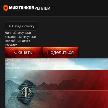
РЕПЛЕИ
← Назад к списку
Личный результат
Командный результат
Подробный отчёт
Раскатка
Скачать
Поделиться
Студзянки
-
Стандартный бой
Победа!
Вся техника противника уничтожена