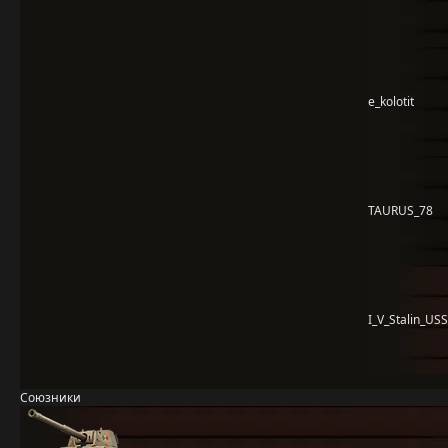
e_kolotit
TAURUS_78
I_V_Stalin_US
Союзники