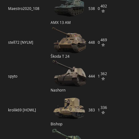
402
Maestro2020_108
538
0
AMX 13 AM
469
stell72 [NYLM]
448
0
Škoda T 24
362
spyto
444
1
Nashorn
336
krolik69 [HOWL]
383
1
Bishop