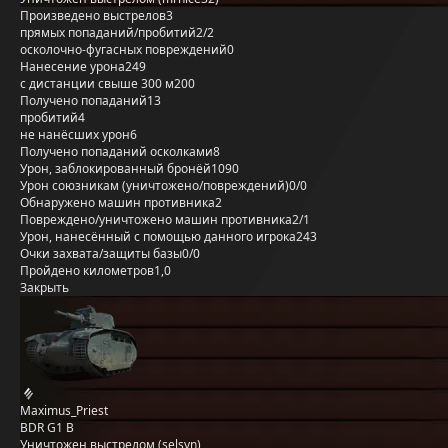
Произведено выстрелов
3
прямых попаданий/пробитий
2/2
осколочно-фугасных повреждений
0
Нанесение урона
249
с дистанции свыше 300 м
200
Получено попаданий
13
пробитий
4
не нанёсших урон
6
Получено попаданий осколками
8
Урон, заблокированный бронёй
1090
Урон союзникам (уничтожено/повреждений)
0/0
Обнаружено машин противника
2
Повреждено/уничтожено машин противника
2/1
Урон, нанесённый с помощью данного игрока
243
Очки захвата/защиты базы
0/0
Пройдено километров
1,0
Закрыть
Maximus_Priest
BDR G1 B
Уничтожен выстрелом (selsyn)