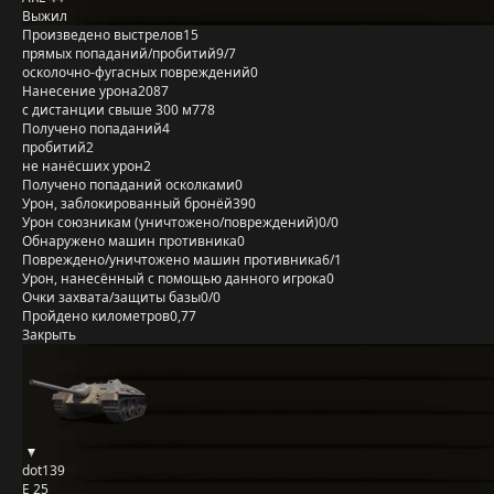
Выжил
Произведено выстрелов
15
прямых попаданий/пробитий
9/7
осколочно-фугасных повреждений
0
Нанесение урона
2087
с дистанции свыше 300 м
778
Получено попаданий
4
пробитий
2
не нанёсших урон
2
Получено попаданий осколками
0
Урон, заблокированный бронёй
390
Урон союзникам (уничтожено/повреждений)
0/0
Обнаружено машин противника
0
Повреждено/уничтожено машин противника
6/1
Урон, нанесённый с помощью данного игрока
0
Очки захвата/защиты базы
0/0
Пройдено километров
0,77
Закрыть
dot139
E 25