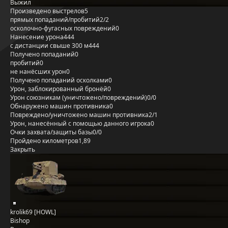
Выжил
Произведено выстрелов
5
прямых попаданий/пробитий
2/2
осколочно-фугасных повреждений
0
Нанесение урона
444
с дистанции свыше 300 м
444
Получено попаданий
0
пробитий
0
не нанёсших урон
0
Получено попаданий осколками
0
Урон, заблокированный бронёй
0
Урон союзникам (уничтожено/повреждений)
0/0
Обнаружено машин противника
0
Повреждено/уничтожено машин противника
2/1
Урон, нанесённый с помощью данного игрока
0
Очки захвата/защиты базы
0/0
Пройдено километров
1,89
Закрыть
krolik69 [HOWL]
Bishop