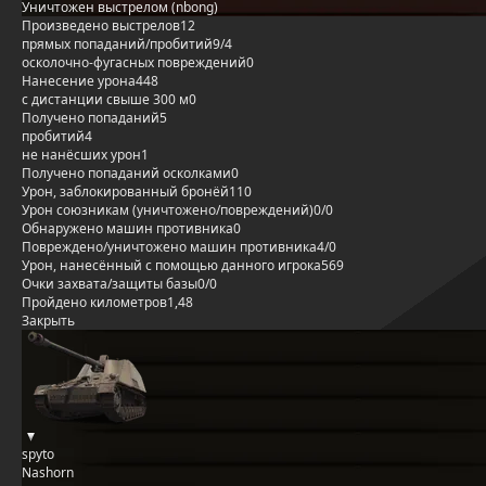
Уничтожен выстрелом (nbong)
Произведено выстрелов
12
прямых попаданий/пробитий
9/4
осколочно-фугасных повреждений
0
Нанесение урона
448
с дистанции свыше 300 м
0
Получено попаданий
5
пробитий
4
не нанёсших урон
1
Получено попаданий осколками
0
Урон, заблокированный бронёй
110
Урон союзникам (уничтожено/повреждений)
0/0
Обнаружено машин противника
0
Повреждено/уничтожено машин противника
4/0
Урон, нанесённый с помощью данного игрока
569
Очки захвата/защиты базы
0/0
Пройдено километров
1,48
Закрыть
spyto
Nashorn