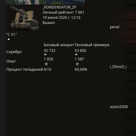
_KONDENSATOR_2P
Личный рейтинг:
7 661
19 июня 2026 г. 12:16
Выжил
penal
"С-51"
Базовый аккаунт
Танковый премиум
35 733
53 600
Серебро
1 058
1 587
Опыт
i_ShinsO_i
Процент попаданий
6/10
60,00%
azam2008