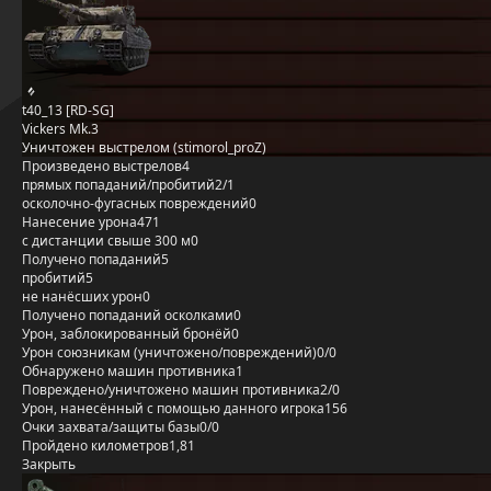
t40_13 [RD-SG]
Vickers Mk.3
Уничтожен выстрелом (stimorol_proZ)
Произведено выстрелов
4
прямых попаданий/пробитий
2/1
осколочно-фугасных повреждений
0
Нанесение урона
471
с дистанции свыше 300 м
0
Получено попаданий
5
пробитий
5
не нанёсших урон
0
Получено попаданий осколками
0
Урон, заблокированный бронёй
0
Урон союзникам (уничтожено/повреждений)
0/0
Обнаружено машин противника
1
Повреждено/уничтожено машин противника
2/0
Урон, нанесённый с помощью данного игрока
156
Очки захвата/защиты базы
0/0
Пройдено километров
1,81
Закрыть