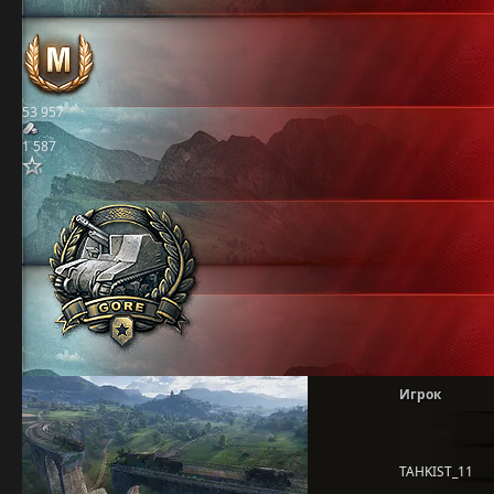
53 957
1 587
Игрок
TAHKIST_11