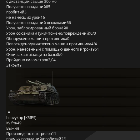
с дистанции свыше 300 м
0
Получено попаданий
85
пробитий
3
не нанёсших урон
16
Получено попаданий осколками
66
Урон, заблокированный бронёй
0
Урон союзникам (уничтожено/повреждений)
0/0
Обнаружено машин противника
0
Повреждено/уничтожено машин противника
4/4
Урон, нанесённый с помощью данного игрока
961
Очки захвата/защиты базы
0/0
Пройдено километров
2,04
Закрыть
heavykrip [KRIPS]
Kv fm/49
Выжил
Произведено выстрелов
11
прямых попаданий/пробитий
2/1