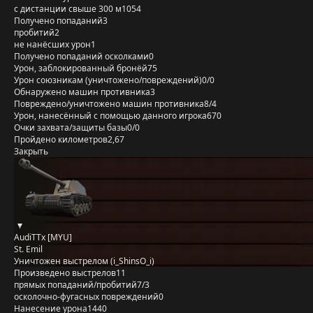
с дистанции свыше 300 м
1054
Получено попаданий
3
пробитий
2
не нанёсших урон
1
Получено попаданий осколками
0
Урон, заблокированный бронёй
75
Урон союзникам (уничтожено/повреждений)
0/0
Обнаружено машин противника
3
Повреждено/уничтожено машин противника
8/4
Урон, нанесённый с помощью данного игрока
670
Очки захвата/защиты базы
0/0
Пройдено километров
2,67
Закрыть
AudiTTx [MYU]
St. Emil
Уничтожен выстрелом (i_ShinsO_i)
Произведено выстрелов
11
прямых попаданий/пробитий
7/3
осколочно-фугасных повреждений
0
Нанесение урона
1440