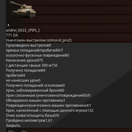
andrei_0023_ [PIPL_]
T71 DA
Уничтожен выстрелом (stimorol_proZ)
Произведено выстрелов
9
прямых попаданий/пробитий
9/7
осколочно-фугасных повреждений
0
Нанесение урона
975
с дистанции свыше 300 м
156
Получено попаданий
4
пробитий
4
не нанёсших урон
0
Получено попаданий осколками
0
Урон, заблокированный бронёй
0
Урон союзникам (уничтожено/повреждений)
0/0
Обнаружено машин противника
1
Повреждено/уничтожено машин противника
4/1
Урон, нанесённый с помощью данного игрока
132
Очки захвата/защиты базы
0/0
Пройдено километров
1,61
Закрыть