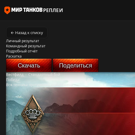
РЕПЛЕИ
← Назад к списку
Личный результат
Командный результат
Подробный отчёт
Раскатка
Скачать
Поделиться
Вестфилд
-
Стандартный бой
Победа!
Вся техника противника уничтожена