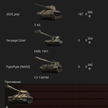
360
2020_pop
187
0
Т-43
354
Seryaga12izer
0
0
EMIL 1951
340
PypsiPyps [NAISI]
0
0
СУ-130ПМ
Противник