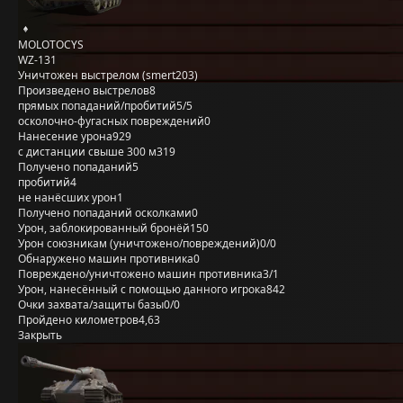
MOLOTOCYS
WZ-131
Уничтожен выстрелом (smert203)
Произведено выстрелов
8
прямых попаданий/пробитий
5/5
осколочно-фугасных повреждений
0
Нанесение урона
929
с дистанции свыше 300 м
319
Получено попаданий
5
пробитий
4
не нанёсших урон
1
Получено попаданий осколками
0
Урон, заблокированный бронёй
150
Урон союзникам (уничтожено/повреждений)
0/0
Обнаружено машин противника
0
Повреждено/уничтожено машин противника
3/1
Урон, нанесённый с помощью данного игрока
842
Очки захвата/защиты базы
0/0
Пройдено километров
4,63
Закрыть