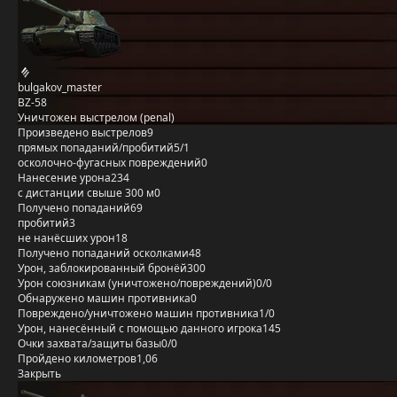
bulgakov_master
BZ-58
Уничтожен выстрелом (penal)
Произведено выстрелов
9
прямых попаданий/пробитий
5/1
осколочно-фугасных повреждений
0
Нанесение урона
234
с дистанции свыше 300 м
0
Получено попаданий
69
пробитий
3
не нанёсших урон
18
Получено попаданий осколками
48
Урон, заблокированный бронёй
300
Урон союзникам (уничтожено/повреждений)
0/0
Обнаружено машин противника
0
Повреждено/уничтожено машин противника
1/0
Урон, нанесённый с помощью данного игрока
145
Очки захвата/защиты базы
0/0
Пройдено километров
1,06
Закрыть