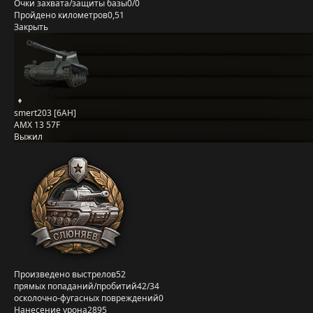
Очки захвата/защиты базы
0/0
Пройдено километров
0,51
Закрыть
smert203 [6AH]
AMX 13 57F
Выжил
Произведено выстрелов
52
прямых попаданий/пробитий
42/34
осколочно-фугасных повреждений
0
Нанесение урона
2895