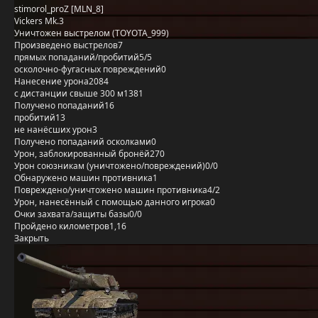
stimorol_proZ [MLN_8]
Vickers Mk.3
Уничтожен выстрелом (TOYOTA_999)
Произведено выстрелов
7
прямых попаданий/пробитий
5/5
осколочно-фугасных повреждений
0
Нанесение урона
2084
с дистанции свыше 300 м
1381
Получено попаданий
16
пробитий
13
не нанёсших урон
3
Получено попаданий осколками
0
Урон, заблокированный бронёй
270
Урон союзникам (уничтожено/повреждений)
0/0
Обнаружено машин противника
1
Повреждено/уничтожено машин противника
4/2
Урон, нанесённый с помощью данного игрока
0
Очки захвата/защиты базы
0/0
Пройдено километров
1,16
Закрыть