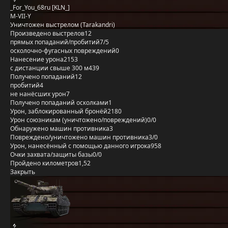
_For_You_68ru [KLN_]
M-VII-Y
Уничтожен выстрелом (Tarakandri)
Произведено выстрелов
12
прямых попаданий/пробитий
7/5
осколочно-фугасных повреждений
0
Нанесение урона
2153
с дистанции свыше 300 м
439
Получено попаданий
12
пробитий
4
не нанёсших урон
7
Получено попаданий осколками
1
Урон, заблокированный бронёй
2180
Урон союзникам (уничтожено/повреждений)
0/0
Обнаружено машин противника
3
Повреждено/уничтожено машин противника
3/0
Урон, нанесённый с помощью данного игрока
958
Очки захвата/защиты базы
0/0
Пройдено километров
1,52
Закрыть