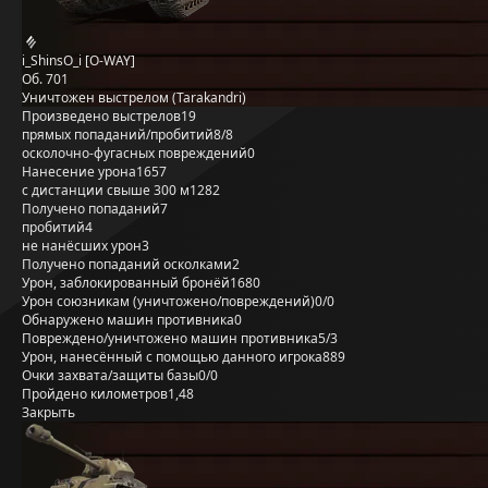
i_ShinsO_i [O-WAY]
Об. 701
Уничтожен выстрелом (Tarakandri)
Произведено выстрелов
19
прямых попаданий/пробитий
8/8
осколочно-фугасных повреждений
0
Нанесение урона
1657
с дистанции свыше 300 м
1282
Получено попаданий
7
пробитий
4
не нанёсших урон
3
Получено попаданий осколками
2
Урон, заблокированный бронёй
1680
Урон союзникам (уничтожено/повреждений)
0/0
Обнаружено машин противника
0
Повреждено/уничтожено машин противника
5/3
Урон, нанесённый с помощью данного игрока
889
Очки захвата/защиты базы
0/0
Пройдено километров
1,48
Закрыть