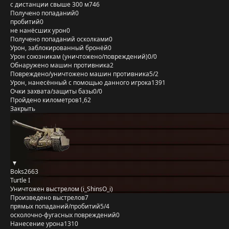
с дистанции свыше 300 м
746
Получено попаданий
0
пробитий
0
не нанёсших урон
0
Получено попаданий осколками
0
Урон, заблокированный бронёй
0
Урон союзникам (уничтожено/повреждений)
0/0
Обнаружено машин противника
2
Повреждено/уничтожено машин противника
5/2
Урон, нанесённый с помощью данного игрока
1391
Очки захвата/защиты базы
0/0
Пройдено километров
1,62
Закрыть
Boks2663
Turtle I
Уничтожен выстрелом (i_ShinsO_i)
Произведено выстрелов
7
прямых попаданий/пробитий
5/4
осколочно-фугасных повреждений
0
Нанесение урона
1310