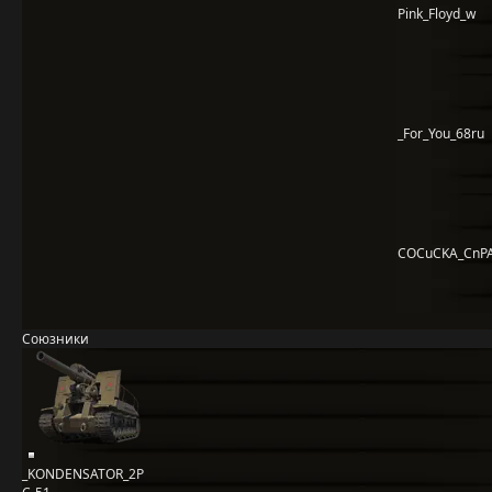
Pink_Floyd_w
_For_You_68ru
COCuCKA_CnPA
Союзники
_KONDENSATOR_2P