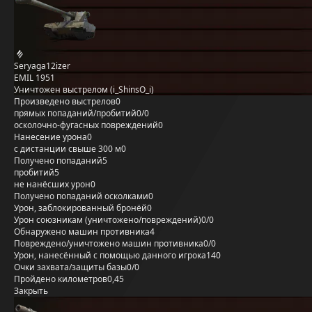
Seryaga12izer
EMIL 1951
Уничтожен выстрелом (i_ShinsO_i)
Произведено выстрелов
0
прямых попаданий/пробитий
0/0
осколочно-фугасных повреждений
0
Нанесение урона
0
с дистанции свыше 300 м
0
Получено попаданий
5
пробитий
5
не нанёсших урон
0
Получено попаданий осколками
0
Урон, заблокированный бронёй
0
Урон союзникам (уничтожено/повреждений)
0/0
Обнаружено машин противника
4
Повреждено/уничтожено машин противника
0/0
Урон, нанесённый с помощью данного игрока
140
Очки захвата/защиты базы
0/0
Пройдено километров
0,45
Закрыть