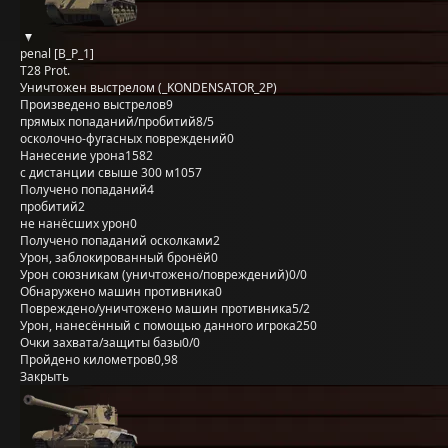
penal [B_P_1]
T28 Prot.
Уничтожен выстрелом (_KONDENSATOR_2P)
Произведено выстрелов
9
прямых попаданий/пробитий
8/5
осколочно-фугасных повреждений
0
Нанесение урона
1582
с дистанции свыше 300 м
1057
Получено попаданий
4
пробитий
2
не нанёсших урон
0
Получено попаданий осколками
2
Урон, заблокированный бронёй
0
Урон союзникам (уничтожено/повреждений)
0/0
Обнаружено машин противника
0
Повреждено/уничтожено машин противника
5/2
Урон, нанесённый с помощью данного игрока
250
Очки захвата/защиты базы
0/0
Пройдено километров
0,98
Закрыть