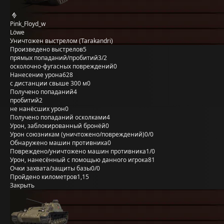
Pink_Floyd_w
Löwe
Уничтожен выстрелом (Tarakandri)
Произведено выстрелов
5
прямых попаданий/пробитий
3/2
осколочно-фугасных повреждений
0
Нанесение урона
628
с дистанции свыше 300 м
0
Получено попаданий
4
пробитий
2
не нанёсших урон
0
Получено попаданий осколками
4
Урон, заблокированный бронёй
0
Урон союзникам (уничтожено/повреждений)
0/0
Обнаружено машин противника
0
Повреждено/уничтожено машин противника
1/0
Урон, нанесённый с помощью данного игрока
81
Очки захвата/защиты базы
0/0
Пройдено километров
1,15
Закрыть