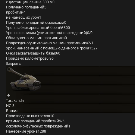
с дистанции свыше 300 м
0
Получено попаданий
5
пробитий
4
не нанёсших урон
1
Получено попаданий осколками
0
Урон, заблокированный бронёй
300
Урон союзникам (уничтожено/повреждений)
0/0
Обнаружено машин противника
0
Повреждено/уничтожено машин противника
2/1
Урон, нанесённый с помощью данного игрока
1527
Очки захвата/защиты базы
0/0
Пройдено километров
0,96
Закрыть
Tarakandri
ИС-3
Выжил
Произведено выстрелов
10
прямых попаданий/пробитий
9/5
осколочно-фугасных повреждений
1
Нанесение урона
1288