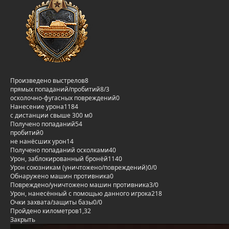
Произведено выстрелов
8
прямых попаданий/пробитий
8/3
осколочно-фугасных повреждений
0
Нанесение урона
1184
с дистанции свыше 300 м
0
Получено попаданий
54
пробитий
0
не нанёсших урон
14
Получено попаданий осколками
40
Урон, заблокированный бронёй
1140
Урон союзникам (уничтожено/повреждений)
0/0
Обнаружено машин противника
0
Повреждено/уничтожено машин противника
3/0
Урон, нанесённый с помощью данного игрока
218
Очки захвата/защиты базы
0/0
Пройдено километров
1,32
Закрыть