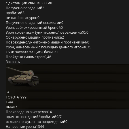
с дистанции свыше 300 м
0
Получено попаданий
3
пробитий
3
не нанёсших урон
0
Получено попаданий осколками
0
Урон, заблокированный бронёй
0
Урон союзникам (уничтожено/повреждений)
0/0
Обнаружено машин противника
2
Повреждено/уничтожено машин противника
4/0
Урон, нанесённый с помощью данного игрока
675
Очки захвата/защиты базы
0/0
Пройдено километров
0,46
Закрыть
TOYOTA_999
Т-44
Выжил
Произведено выстрелов
14
прямых попаданий/пробитий
9/7
осколочно-фугасных повреждений
0
Нанесение урона
1344