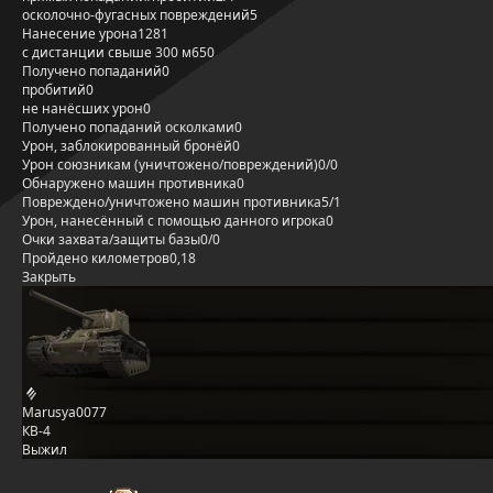
осколочно-фугасных повреждений
5
Нанесение урона
1281
с дистанции свыше 300 м
650
Получено попаданий
0
пробитий
0
не нанёсших урон
0
Получено попаданий осколками
0
Урон, заблокированный бронёй
0
Урон союзникам (уничтожено/повреждений)
0/0
Обнаружено машин противника
0
Повреждено/уничтожено машин противника
5/1
Урон, нанесённый с помощью данного игрока
0
Очки захвата/защиты базы
0/0
Пройдено километров
0,18
Закрыть
Marusya0077
КВ-4
Выжил