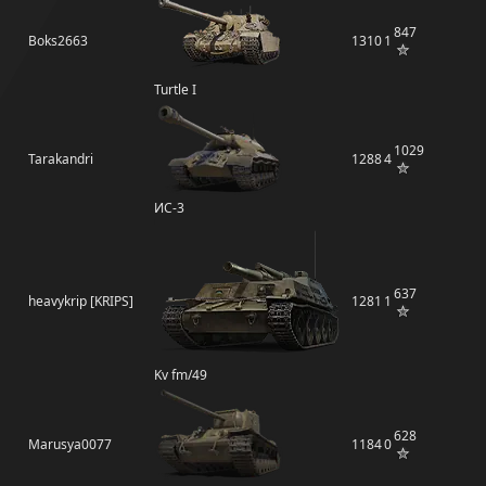
847
Boks2663
1310
1
Turtle I
1029
Tarakandri
1288
4
ИС-3
637
heavykrip [KRIPS]
1281
1
Kv fm/49
628
Marusya0077
1184
0