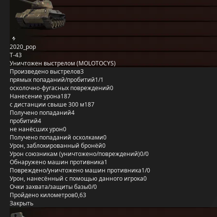
2020_pop
Т-43
Уничтожен выстрелом (MOLOTOCYS)
Произведено выстрелов
3
прямых попаданий/пробитий
1/1
осколочно-фугасных повреждений
0
Нанесение урона
187
с дистанции свыше 300 м
187
Получено попаданий
4
пробитий
4
не нанёсших урон
0
Получено попаданий осколками
0
Урон, заблокированный бронёй
0
Урон союзникам (уничтожено/повреждений)
0/0
Обнаружено машин противника
1
Повреждено/уничтожено машин противника
1/0
Урон, нанесённый с помощью данного игрока
0
Очки захвата/защиты базы
0/0
Пройдено километров
0,63
Закрыть