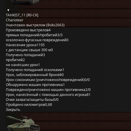
TAHKIST_11 [R0-CK]
Charioteer
Уничтожен выстрелом (Boks2663)
Произведено выстрелов
4
прямых попаданий/пробитий
3/3
осколочно-фугасных повреждений
0
Нанесение урона
1195
с дистанции свыше 300 м
0
Получено попаданий
3
пробитий
2
не нанёсших урон
1
Получено попаданий осколками
1
Урон, заблокированный бронёй
0
Урон союзникам (уничтожено/повреждений)
0/0
Обнаружено машин противника
1
Повреждено/уничтожено машин противника
2/0
Урон, нанесённый с помощью данного игрока
81
Очки захвата/защиты базы
0/0
Пройдено километров
0,68
Закрыть