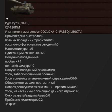
PypsiPyps [NAISI]
СУ-130ПМ
Уничтожен выстрелом (COCuCKA_CnPABEDJIuB0CTu)
Произведено выстрелов
0
прямых попаданий/пробитий
0/0
осколочно-фугасных повреждений
0
Нанесение урона
0
с дистанции свыше 300 м
0
Получено попаданий
4
пробитий
4
не нанёсших урон
0
Получено попаданий осколками
0
Урон, заблокированный бронёй
0
Урон союзникам (уничтожено/повреждений)
0/0
Обнаружено машин противника
1
Повреждено/уничтожено машин противника
0/0
Урон, нанесённый с помощью данного игрока
140
Очки захвата/защиты базы
0/0
Пройдено километров
0,2
Закрыть