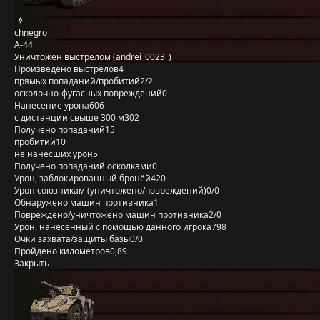
chnegro
А-44
Уничтожен выстрелом (andrei_0023_)
Произведено выстрелов
4
прямых попаданий/пробитий
2/2
осколочно-фугасных повреждений
0
Нанесение урона
606
с дистанции свыше 300 м
302
Получено попаданий
15
пробитий
10
не нанёсших урон
5
Получено попаданий осколками
0
Урон, заблокированный бронёй
420
Урон союзникам (уничтожено/повреждений)
0/0
Обнаружено машин противника
1
Повреждено/уничтожено машин противника
2/0
Урон, нанесённый с помощью данного игрока
798
Очки захвата/защиты базы
0/0
Пройдено километров
0,89
Закрыть