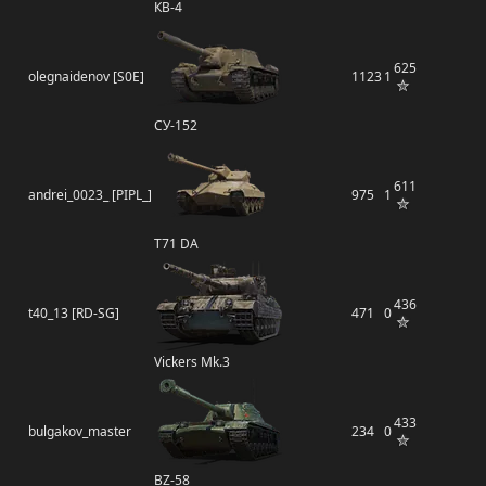
КВ-4
625
olegnaidenov [S0E]
1123
1
СУ-152
611
andrei_0023_ [PIPL_]
975
1
T71 DA
436
t40_13 [RD-SG]
471
0
Vickers Mk.3
433
bulgakov_master
234
0
BZ-58