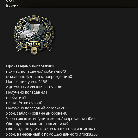
С-51
Выжил
Произведено выстрелов
10
прямых попаданий/пробитий
6/0
осколочно-фугасных повреждений
8
Нанесение урона
3188
с дистанции свыше 300 м
3188
Получено попаданий
1
пробитий
1
не нанёсших урон
0
Получено попаданий осколками
0
Урон, заблокированный бронёй
0
Урон союзникам (уничтожено/повреждений)
0/0
Обнаружено машин противника
0
Повреждено/уничтожено машин противника
6/1
Урон, нанесённый с помощью данного игрока
336