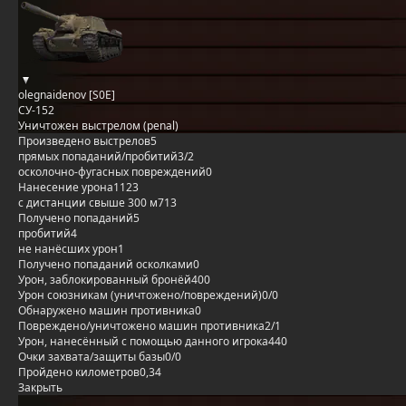
olegnaidenov [S0E]
СУ-152
Уничтожен выстрелом (penal)
Произведено выстрелов
5
прямых попаданий/пробитий
3/2
осколочно-фугасных повреждений
0
Нанесение урона
1123
с дистанции свыше 300 м
713
Получено попаданий
5
пробитий
4
не нанёсших урон
1
Получено попаданий осколками
0
Урон, заблокированный бронёй
400
Урон союзникам (уничтожено/повреждений)
0/0
Обнаружено машин противника
0
Повреждено/уничтожено машин противника
2/1
Урон, нанесённый с помощью данного игрока
440
Очки захвата/защиты базы
0/0
Пройдено километров
0,34
Закрыть