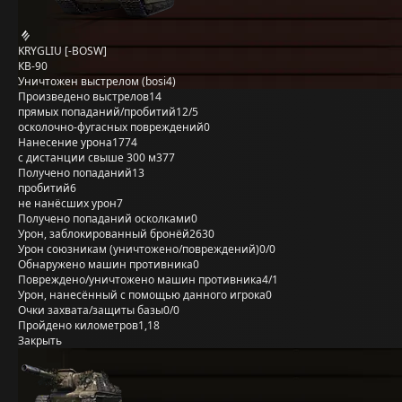
KRYGLIU [-BOSW]
КВ-90
Уничтожен выстрелом (bosi4)
Произведено выстрелов
14
прямых попаданий/пробитий
12/5
осколочно-фугасных повреждений
0
Нанесение урона
1774
с дистанции свыше 300 м
377
Получено попаданий
13
пробитий
6
не нанёсших урон
7
Получено попаданий осколками
0
Урон, заблокированный бронёй
2630
Урон союзникам (уничтожено/повреждений)
0/0
Обнаружено машин противника
0
Повреждено/уничтожено машин противника
4/1
Урон, нанесённый с помощью данного игрока
0
Очки захвата/защиты базы
0/0
Пройдено километров
1,18
Закрыть