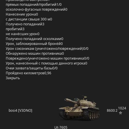
прямых попаданий/пробитий
1/0
осколочно-фугасных повреждений
0
Нанесение урона
0
с дистанции свыше 300 м
0
Получено попаданий
3
пробитий
3
не нанёсших урон
0
Получено попаданий осколками
0
Урон, заблокированный бронёй
0
Урон союзникам (уничтожено/повреждений)
0/0
Обнаружено машин противника
0
Повреждено/уничтожено машин противника
0/0
Урон, нанесённый с помощью данного игрока
0
Очки захвата/защиты базы
0/0
Пройдено километров
0,96
Закрыть
1024
bosi4 [V3DNO]
8600
2
LK-7605