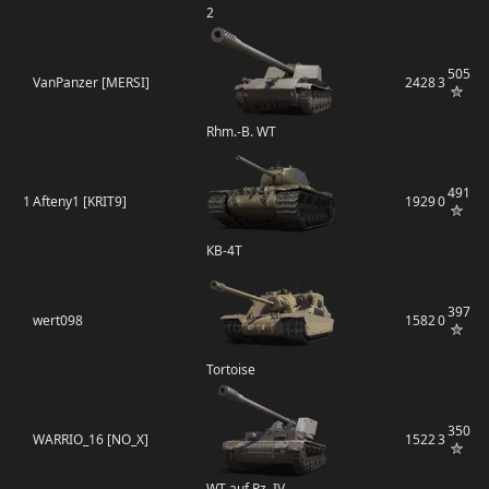
2
505
VanPanzer [MERSI]
2428
3
Rhm.-B. WT
491
1
Afteny1 [KRIT9]
1929
0
КВ-4Т
397
wert098
1582
0
Tortoise
350
WARRIO_16 [NO_X]
1522
3
WT auf Pz. IV