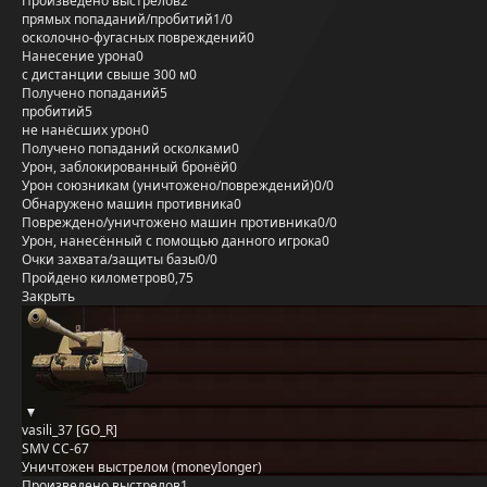
Произведено выстрелов
2
прямых попаданий/пробитий
1/0
осколочно-фугасных повреждений
0
Нанесение урона
0
с дистанции свыше 300 м
0
Получено попаданий
5
пробитий
5
не нанёсших урон
0
Получено попаданий осколками
0
Урон, заблокированный бронёй
0
Урон союзникам (уничтожено/повреждений)
0/0
Обнаружено машин противника
0
Повреждено/уничтожено машин противника
0/0
Урон, нанесённый с помощью данного игрока
0
Очки захвата/защиты базы
0/0
Пройдено километров
0,75
Закрыть
vasili_37 [GO_R]
SMV CC-67
Уничтожен выстрелом (moneyIonger)
Произведено выстрелов
1