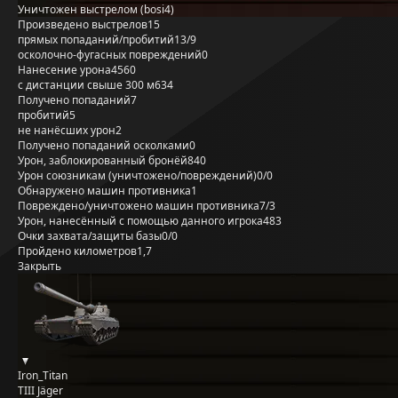
Уничтожен выстрелом (bosi4)
Произведено выстрелов
15
прямых попаданий/пробитий
13/9
осколочно-фугасных повреждений
0
Нанесение урона
4560
с дистанции свыше 300 м
634
Получено попаданий
7
пробитий
5
не нанёсших урон
2
Получено попаданий осколками
0
Урон, заблокированный бронёй
840
Урон союзникам (уничтожено/повреждений)
0/0
Обнаружено машин противника
1
Повреждено/уничтожено машин противника
7/3
Урон, нанесённый с помощью данного игрока
483
Очки захвата/защиты базы
0/0
Пройдено километров
1,7
Закрыть
Iron_Titan
TIII Jäger