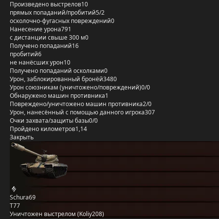
Произведено выстрелов
10
прямых попаданий/пробитий
5/2
осколочно-фугасных повреждений
0
Нанесение урона
791
с дистанции свыше 300 м
0
Получено попаданий
16
пробитий
6
не нанёсших урон
10
Получено попаданий осколками
0
Урон, заблокированный бронёй
3480
Урон союзникам (уничтожено/повреждений)
0/0
Обнаружено машин противника
1
Повреждено/уничтожено машин противника
2/0
Урон, нанесённый с помощью данного игрока
307
Очки захвата/защиты базы
0/0
Пройдено километров
1,14
Закрыть
Schura69
T77
Уничтожен выстрелом (Koliy208)