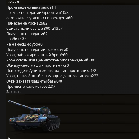
Выжил
Произведено выстрелов
14
прямых попаданий/пробитий
10/8
осколочно-фугасных повреждений
0
Нанесение урона
2982
с дистанции свыше 300 м
1357
Получено попаданий
2
пробитий
2
не нанёсших урон
0
Получено попаданий осколками
0
Урон, заблокированный бронёй
0
Урон союзникам (уничтожено/повреждений)
0/0
Обнаружено машин противника
0
Повреждено/уничтожено машин противника
6/2
Урон, нанесённый с помощью данного игрока
222
Очки захвата/защиты базы
0/0
Пройдено километров
2,37
Закрыть