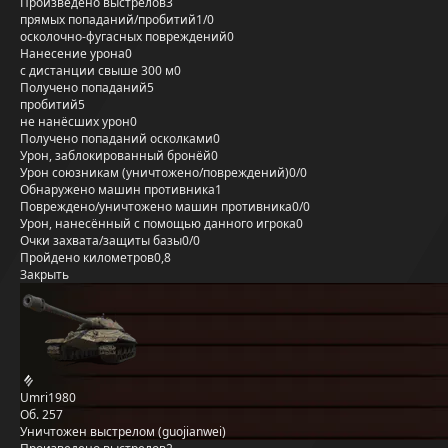
Произведено выстрелов
3
прямых попаданий/пробитий
1/0
осколочно-фугасных повреждений
0
Нанесение урона
0
с дистанции свыше 300 м
0
Получено попаданий
5
пробитий
5
не нанёсших урон
0
Получено попаданий осколками
0
Урон, заблокированный бронёй
0
Урон союзникам (уничтожено/повреждений)
0/0
Обнаружено машин противника
1
Повреждено/уничтожено машин противника
0/0
Урон, нанесённый с помощью данного игрока
0
Очки захвата/защиты базы
0/0
Пройдено километров
0,8
Закрыть
Umri1980
Об. 257
Уничтожен выстрелом (guojianwei)