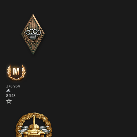
378 964
8 543