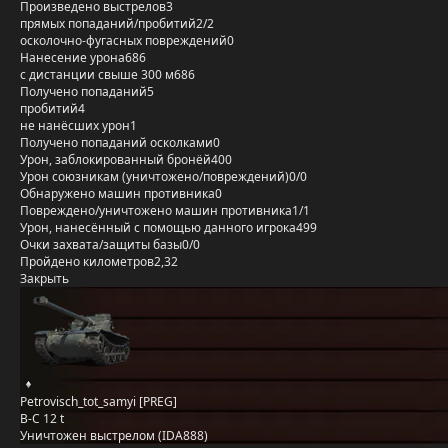
Произведено выстрелов
3
прямых попаданий/пробитий
2/2
осколочно-фугасных повреждений
0
Нанесение урона
686
с дистанции свыше 300 м
686
Получено попаданий
5
пробитий
4
не нанёсших урон
1
Получено попаданий осколками
0
Урон, заблокированный бронёй
400
Урон союзникам (уничтожено/повреждений)
0/0
Обнаружено машин противника
0
Повреждено/уничтожено машин противника
1/1
Урон, нанесённый с помощью данного игрока
499
Очки захвата/защиты базы
0/0
Пройдено километров
2,32
Закрыть
Petrovisch_tot_samyi [PREG]
B-C 12 t
Уничтожен выстрелом (IDA888)