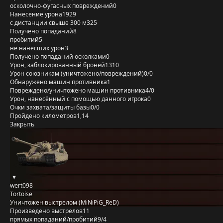
осколочно-фугасных повреждений
0
Нанесение урона
1929
с дистанции свыше 300 м
325
Получено попаданий
8
пробитий
5
не нанёсших урон
3
Получено попаданий осколками
0
Урон, заблокированный бронёй
1310
Урон союзникам (уничтожено/повреждений)
0/0
Обнаружено машин противника
1
Повреждено/уничтожено машин противника
4/0
Урон, нанесённый с помощью данного игрока
0
Очки захвата/защиты базы
0/0
Пройдено километров
1,14
Закрыть
wert098
Tortoise
Уничтожен выстрелом (MiNiPiG_ReD)
Произведено выстрелов
11
прямых попаданий/пробитий
9/4