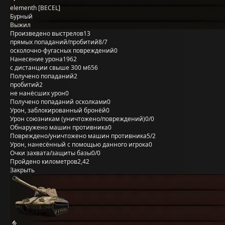
elementh [BECEL]
Бурный
Выжил
Произведено выстрелов
13
прямых попаданий/пробитий
8/7
осколочно-фугасных повреждений
0
Нанесение урона
1962
с дистанции свыше 300 м
656
Получено попаданий
2
пробитий
2
не нанёсших урон
0
Получено попаданий осколками
0
Урон, заблокированный бронёй
0
Урон союзникам (уничтожено/повреждений)
0/0
Обнаружено машин противника
0
Повреждено/уничтожено машин противника
5/2
Урон, нанесённый с помощью данного игрока
0
Очки захвата/защиты базы
0/0
Пройдено километров
2,42
Закрыть