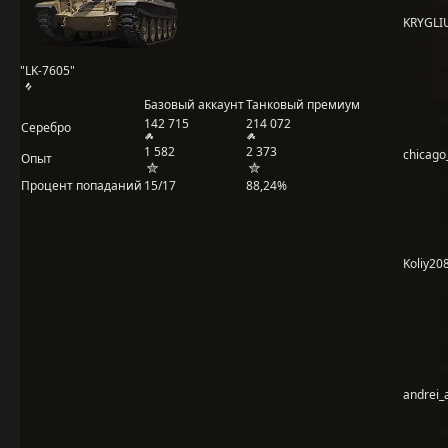
KRYGLI
"LK-7605"
Базовый аккаунт
Танковый премиум
142 715
214 072
Серебро
1 582
2 373
chicago
Опыт
Процент попаданий
15/17
88,24%
Koliy20
andrei_