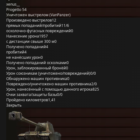
xenus__
Progetto 54
Уничтожен выстрелом (VanPanzer)
Произведено выстрелов
12
прямых попаданий/пробитий
11/6
осколочно-фугасных повреждений
0
Нанесение урона
1957
с дистанции свыше 300 м
0
Получено попаданий
4
пробитий
4
не нанёсших урон
0
Получено попаданий осколками
0
Урон, заблокированный бронёй
0
Урон союзникам (уничтожено/повреждений)
0/0
Обнаружено машин противника
0
Повреждено/уничтожено машин противника
2/0
Урон, нанесённый с помощью данного игрока
825
Очки захвата/защиты базы
0/0
Пройдено километров
1,41
Закрыть