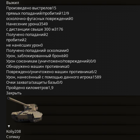
Выжил
Произведено выстрелов
15
прямых попаданий/пробитий
12/9
осколочно-фугасных повреждений
0
Нанесение урона
3549
с дистанции свыше 300 м
3176
Получено попаданий
2
пробитий
2
не нанёсших урон
0
Получено попаданий осколками
0
Урон, заблокированный бронёй
0
Урон союзникам (уничтожено/повреждений)
0/0
Обнаружено машин противника
0
Повреждено/уничтожено машин противника
6/2
Урон, нанесённый с помощью данного игрока
1589
Очки захвата/защиты базы
0/0
Пройдено километров
1,9
Закрыть
Koliy208
Conway