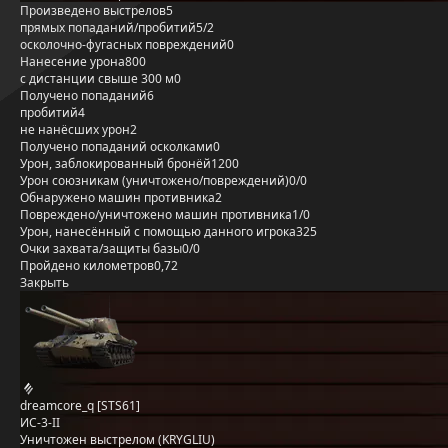
Произведено выстрелов
5
прямых попаданий/пробитий
5/2
осколочно-фугасных повреждений
0
Нанесение урона
800
с дистанции свыше 300 м
0
Получено попаданий
6
пробитий
4
не нанёсших урон
2
Получено попаданий осколками
0
Урон, заблокированный бронёй
1200
Урон союзникам (уничтожено/повреждений)
0/0
Обнаружено машин противника
2
Повреждено/уничтожено машин противника
1/0
Урон, нанесённый с помощью данного игрока
325
Очки захвата/защиты базы
0/0
Пройдено километров
0,72
Закрыть
dreamcore_q [STS61]
ИС-3-II
Уничтожен выстрелом (KRYGLIU)