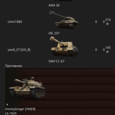
AMX 30
210
Umri1980
0
0
Об. 257
195
vasili_37 [GO_R]
0
0
SMV CC-67
Противник
moneyIonger [YMER]
LK-7605