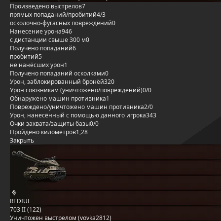
Произведено выстрелов
7
прямых попаданий/пробитий
4/3
осколочно-фугасных повреждений
0
Нанесение урона
946
с дистанции свыше 300 м
0
Получено попаданий
6
пробитий
5
не нанёсших урон
1
Получено попаданий осколками
0
Урон, заблокированный бронёй
320
Урон союзникам (уничтожено/повреждений)
0/0
Обнаружено машин противника
1
Повреждено/уничтожено машин противника
2/0
Урон, нанесённый с помощью данного игрока
343
Очки захвата/защиты базы
0/0
Пройдено километров
1,28
Закрыть
REDIUL
703 II (122)
Уничтожен выстрелом (vovka2812)