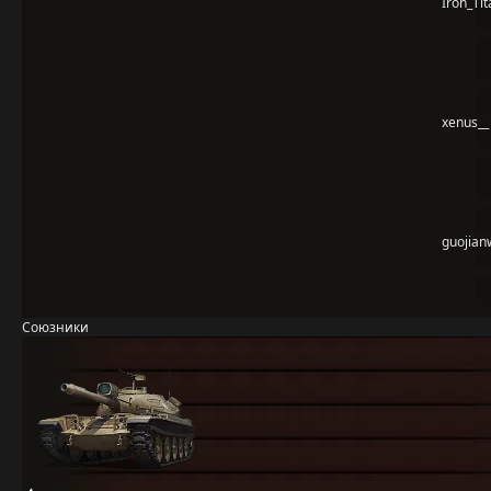
Iron_Tit
xenus__
guojian
Союзники