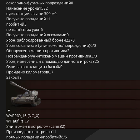
осколочно-фугасных повреждений
0
Нанесение урона
1582
с дистанции свыше 300 м
0
Получено попаданий
11
пробитий
5
не нанёсших урон
6
Получено попаданий осколками
0
Урон, заблокированный бронёй
2270
Урон союзникам (уничтожено/повреждений)
0/0
Обнаружено машин противника
2
Повреждено/уничтожено машин противника
3/0
Урон, нанесённый с помощью данного игрока
325
Очки захвата/защиты базы
0/0
Пройдено километров
0,7
Закрыть
WARRIO_16 [NO_X]
WT auf Pz. IV
Уничтожен выстрелом (canis82)
Произведено выстрелов
11
прямых попаданий/пробитий
6/5