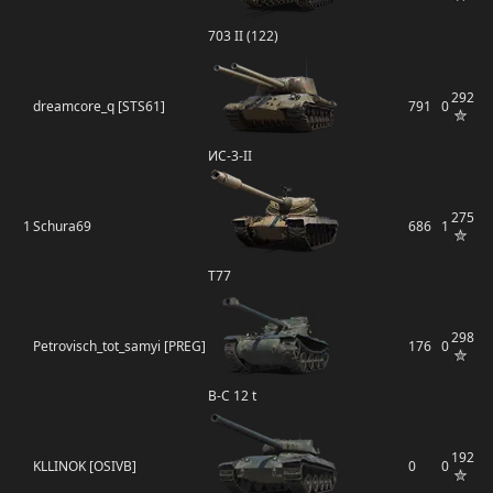
703 II (122)
292
dreamcore_q [STS61]
791
0
ИС-3-II
275
1
Schura69
686
1
T77
298
Petrovisch_tot_samyi [PREG]
176
0
B-C 12 t
192
KLLINOK [OSIVB]
0
0