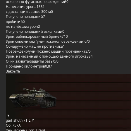
осколочно-фугасных повреждений
0
Нанесение урона
1331
с дистанции свыше 300 м
0
Получено попаданий
7
пробитий
5
не нанёсших урон
2
Получено попаданий осколками
0
Урон, заблокированный бронёй
710
Урон союзникам (уничтожено/повреждений)
0/0
Обнаружено машин противника
1
Повреждено/уничтожено машин противника
3/0
Урон, нанесённый с помощью данного игрока
384
Очки захвата/защиты базы
0/0
Пройдено километров
0,87
Закрыть
gad_shutnik [_L_Y_]
Об. 757А
Уничтожен (Iron_Titan)