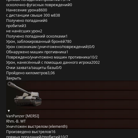
осколочно-фугасных повреждений
0
Нанесение урона
8600
с дистанции свыше 300 м
838
Получено попаданий
6
пробитий
3
не нанёсших урон
2
Получено попаданий осколками
1
Урон, заблокированный бронёй
780
Урон союзникам (уничтожено/повреждений)
0/0
Обнаружено машин противника
1
Повреждено/уничтожено машин противника
10/2
Урон, нанесённый с помощью данного игрока
2002
Очки захвата/защиты базы
0/0
Пройдено километров
3,06
Закрыть
VanPanzer [MERSI]
Rhm.-B. WT
Уничтожен выстрелом (elementh)
Произведено выстрелов
16
прямых попаданий/пробитий
10/7