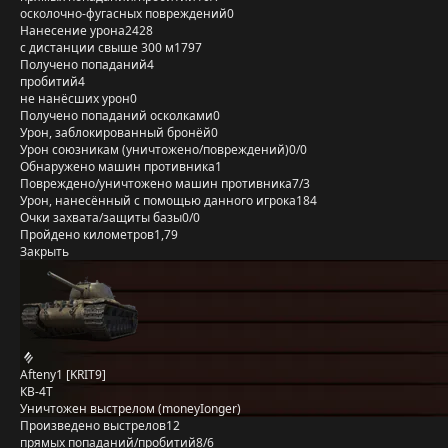
осколочно-фугасных повреждений
0
Нанесение урона
2428
с дистанции свыше 300 м
1797
Получено попаданий
4
пробитий
4
не нанёсших урон
0
Получено попаданий осколками
0
Урон, заблокированный бронёй
0
Урон союзникам (уничтожено/повреждений)
0/0
Обнаружено машин противника
1
Повреждено/уничтожено машин противника
7/3
Урон, нанесённый с помощью данного игрока
184
Очки захвата/защиты базы
0/0
Пройдено километров
1,79
Закрыть
Afteny1 [KRIT9]
КВ-4Т
Уничтожен выстрелом (moneyIonger)
Произведено выстрелов
12
прямых попаданий/пробитий
8/6