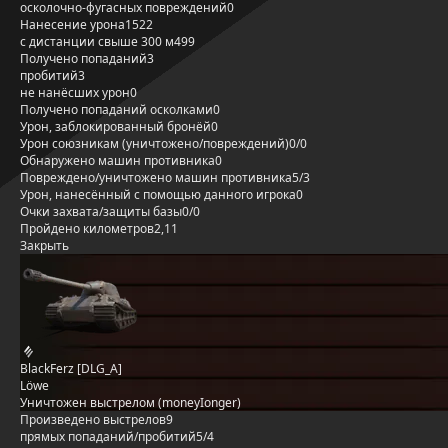
осколочно-фугасных повреждений
0
Нанесение урона
1522
с дистанции свыше 300 м
499
Получено попаданий
3
пробитий
3
не нанёсших урон
0
Получено попаданий осколками
0
Урон, заблокированный бронёй
0
Урон союзникам (уничтожено/повреждений)
0/0
Обнаружено машин противника
0
Повреждено/уничтожено машин противника
5/3
Урон, нанесённый с помощью данного игрока
0
Очки захвата/защиты базы
0/0
Пройдено километров
2,11
Закрыть
BlackFerz [DLG_A]
Löwe
Уничтожен выстрелом (moneyIonger)
Произведено выстрелов
9
прямых попаданий/пробитий
5/4