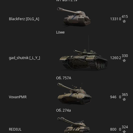
415
BlackFerz [DLG_A]
1331
0
Löwe
330
gad_shutnik [_L_Y_]
1260
2
Об. 757А
365
VovanPMR
946
0
Об. 274а
324
REDIUL
800
0