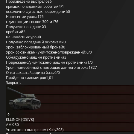
Произведено выстрелов
6
прямых попаданий/пробитий
4/1
осколочно-фугасных повреждений
0
Нанесение урона
176
с дистанции свыше 300 м
176
Получено попаданий
3
пробитий
3
не нанёсших урон
0
Получено попаданий осколками
0
Урон, заблокированный бронёй
0
Урон союзникам (уничтожено/повреждений)
0/0
Обнаружено машин противника
3
Повреждено/уничтожено машин противника
1/0
Урон, нанесённый с помощью данного игрока
1327
Очки захвата/защиты базы
0/0
Пройдено километров
1,01
Закрыть
KLLINOK [OSIVB]
AMX 30
Уничтожен выстрелом (Koliy208)