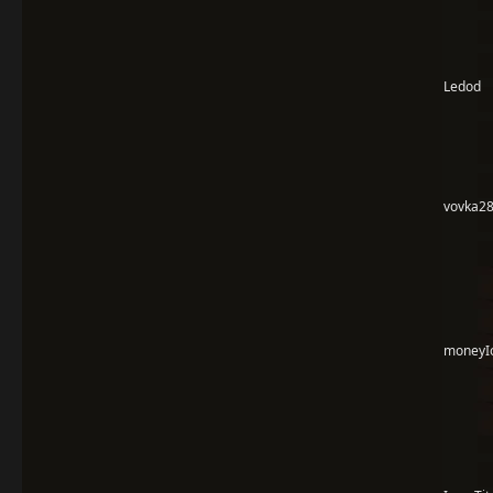
Ledod
vovka2
moneyI