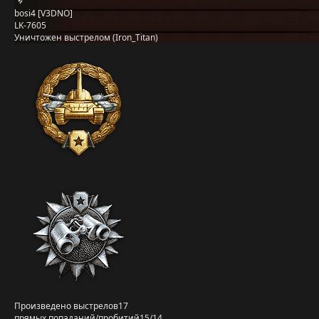
bosi4 [V3DNO]
LK-7605
Уничтожен выстрелом (Iron_Titan)
Произведено выстрелов
17
прямых попаданий/пробитий
15/14