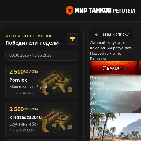
РЕПЛЕИ
← Назад к списку
ИТОГИ РОЗЫГРЫША
Победители недели
Личный результат
Командный результат
Подробный отчёт
08.06.2026 - 15.06.2026
Раскатка
Скачать
2 500
ЗОЛОТА
Песчаная река
-
Стандарт
Ponylox
Победа!
Максимальный урон
Вся техника противника у
Реплей #28228
9 400
860
2 500
ЗОЛОТА
kindzadza2010
Случайный бой
Реплей #28389