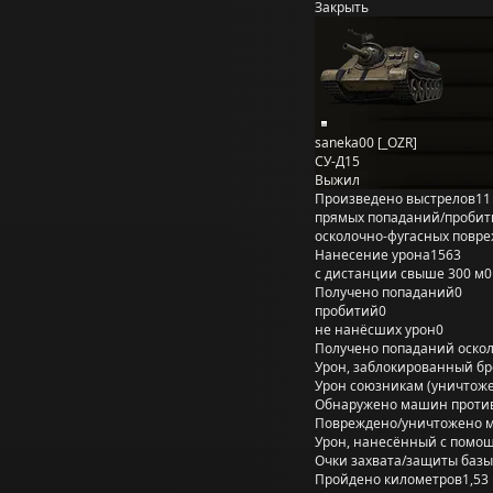
Закрыть
saneka00 [_OZR]
СУ-Д15
Выжил
Произведено выстрелов
11
прямых попаданий/пробит
осколочно-фугасных повр
Нанесение урона
1563
с дистанции свыше 300 м
0
Получено попаданий
0
пробитий
0
не нанёсших урон
0
Получено попаданий оско
Урон, заблокированный б
Урон союзникам (уничтож
Обнаружено машин проти
Повреждено/уничтожено 
Урон, нанесённый с помощ
Очки захвата/защиты базы
Пройдено километров
1,53