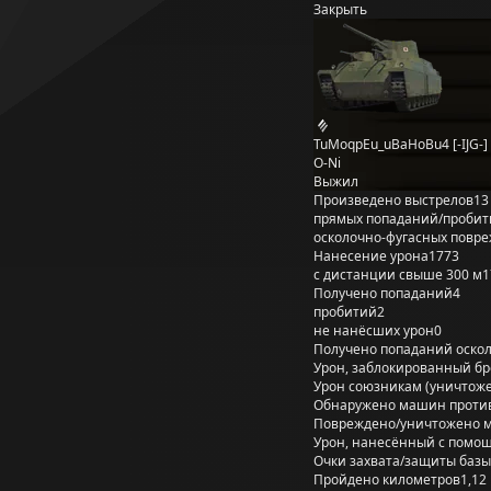
Закрыть
TuMoqpEu_uBaHoBu4 [-IJG-]
O-Ni
Выжил
Произведено выстрелов
13
прямых попаданий/пробит
осколочно-фугасных повр
Нанесение урона
1773
с дистанции свыше 300 м
1
Получено попаданий
4
пробитий
2
не нанёсших урон
0
Получено попаданий оско
Урон, заблокированный б
Урон союзникам (уничтож
Обнаружено машин проти
Повреждено/уничтожено 
Урон, нанесённый с помощ
Очки захвата/защиты базы
Пройдено километров
1,12