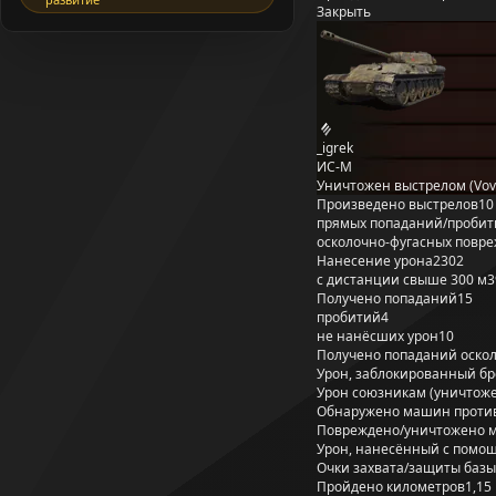
Закрыть
_igrek
ИС-М
Уничтожен выстрелом (Vov
Произведено выстрелов
10
прямых попаданий/пробит
осколочно-фугасных повр
Нанесение урона
2302
с дистанции свыше 300 м
3
Получено попаданий
15
пробитий
4
не нанёсших урон
10
Получено попаданий оско
Урон, заблокированный б
Урон союзникам (уничтож
Обнаружено машин проти
Повреждено/уничтожено 
Урон, нанесённый с помощ
Очки захвата/защиты базы
Пройдено километров
1,15