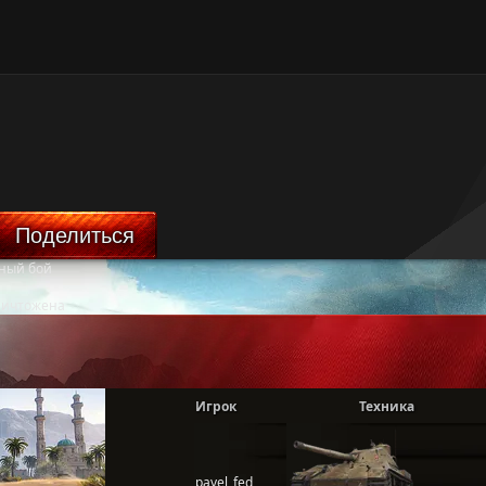
Поделиться
ный бой
ничтожена
Игрок
Техника
pavel_fed