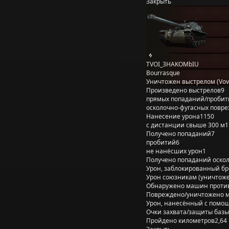
Закрыть
TVOI_3HAKOMbIU
Bourrasque
Уничтожен выстрелом (Vov
Произведено выстрелов
9
прямых попаданий/пробит
осколочно-фугасных повр
Нанесение урона
1150
с дистанции свыше 300 м
1
Получено попаданий
7
пробитий
6
не нанёсших урон
1
Получено попаданий оско
Урон, заблокированный б
Урон союзникам (уничтож
Обнаружено машин проти
Повреждено/уничтожено 
Урон, нанесённый с помощ
Очки захвата/защиты базы
Пройдено километров
2,64