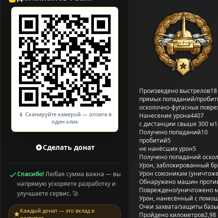
Произведено выстрелов
18
прямых попаданий/пробит
осколочно-фугасных повр
📱 Сканируйте камерой — оплата в
Нанесение урона
4407
один клик
с дистанции свыше 300 м
1
Получено попаданий
10
пробитий
5
Сделать донат
не нанёсших урон
5
Получено попаданий оско
Урон, заблокированный б
Урон союзникам (уничтож
Спасибо!
Любая сумма важна — вы
Обнаружено машин проти
напрямую ускоряете разработку и
Повреждено/уничтожено 
улучшаете сервис. 🚀
Урон, нанесённый с помощ
Очки захвата/защиты базы
Каждый донат — это вклад в
Пройдено километров
2,98
развитие