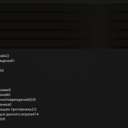
ий
4/2
еждений
1
34
лками
0
ронёй
0
ено/повреждений)
0/0
вника
0
машин противника
2/2
ью данного игрока
414
0/0