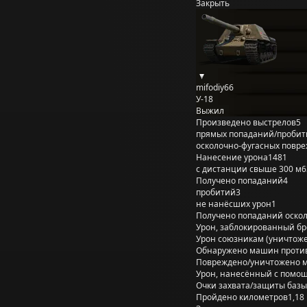
Закрыть
mifodiy66
У-18
Выжил
Произведено выстрелов
5
прямых попаданий/пробит
осколочно-фугасных повр
Нанесение урона
1481
с дистанции свыше 300 м
6
Получено попаданий
4
пробитий
3
не нанёсших урон
1
Получено попаданий оско
Урон, заблокированный б
Урон союзникам (уничтож
Обнаружено машин проти
Повреждено/уничтожено 
Урон, нанесённый с помощ
Очки захвата/защиты базы
Пройдено километров
1,18