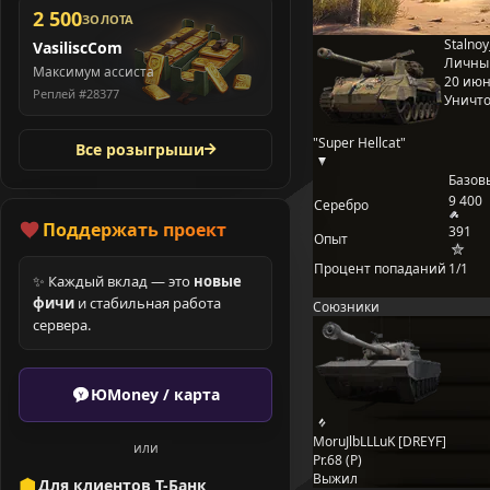
2 500
ЗОЛОТА
Stalnoy
VasiliscCom
Личны
Максимум ассиста
20 июня
Реплей #28377
Уничто
"Super Hellcat"
Все розыгрыши
Базов
9 400
Серебро
Поддержать проект
391
Опыт
Процент попаданий
1/1
✨ Каждый вклад — это
новые
фичи
и стабильная работа
Союзники
сервера.
ЮMoney / карта
MoruJlbLLLuK [DREYF]
или
Pr.68 (P)
Выжил
Для клиентов Т-Банк