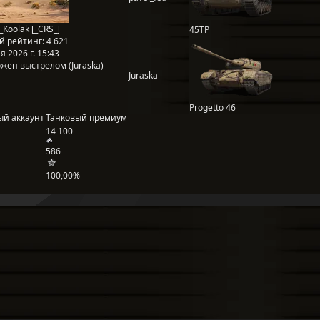
_Koolak [_CRS_]
45TP
й рейтинг:
4 621
 2026 г. 15:43
жен выстрелом (Juraska)
Juraska
Progetto 46
ый аккаунт
Танковый премиум
14 100
586
100,00%