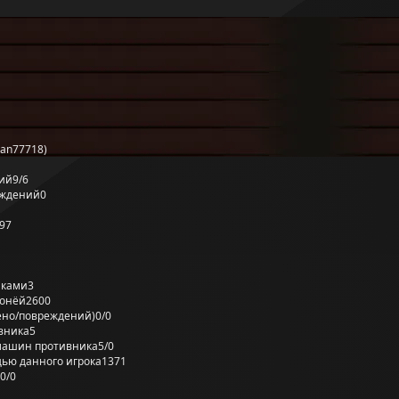
an77718)
ий
9/6
еждений
0
97
лками
3
ронёй
2600
ено/повреждений)
0/0
вника
5
машин противника
5/0
ью данного игрока
1371
0/0