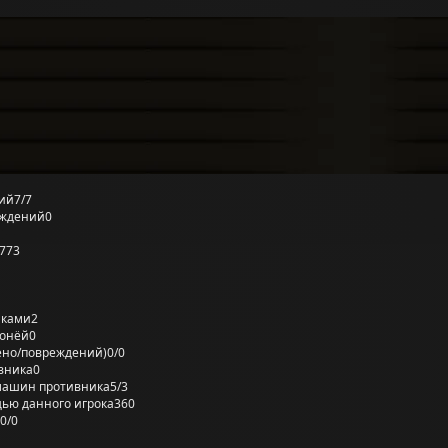
ий
7/7
еждений
0
773
лками
2
ронёй
0
ено/повреждений)
0/0
вника
0
машин противника
5/3
ью данного игрока
360
0/0