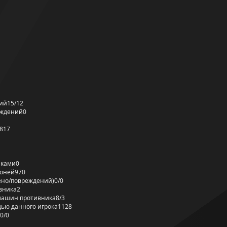
ий
15/12
еждений
0
817
лками
0
ронёй
970
ено/повреждений)
0/0
вника
2
машин противника
8/3
ью данного игрока
1128
0/0