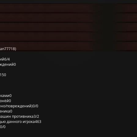
an77718)
ий
6/4
еждений
0
150
лками
0
ронёй
0
ено/повреждений)
0/0
вника
0
машин противника
3/2
ью данного игрока
463
0/0