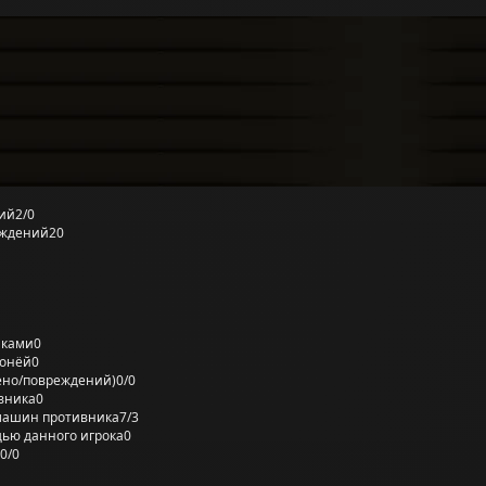
ий
2/0
еждений
20
лками
0
ронёй
0
ено/повреждений)
0/0
вника
0
машин противника
7/3
ью данного игрока
0
0/0