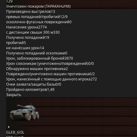
T29
Уничтожен пожаром (TAPAKAHuYM)
Произведено выстрелов
13
прямых попаданий/пробитий
12/9
осколочно-фугасных повреждений
0
Нанесение урона
2774
с дистанции свыше 300 м
330
Получено попаданий
19
пробитий
5
не нанёсших урон
14
Получено попаданий осколками
0
Урон, заблокированный бронёй
3870
Урон союзникам (уничтожено/повреждений)
0/0
Обнаружено машин противника
2
Повреждено/уничтожено машин противника
6/2
Урон, нанесённый с помощью данного игрока
272
Очки захвата/защиты базы
0/0
Пройдено километров
1,49
Закрыть
GLEB_GOL