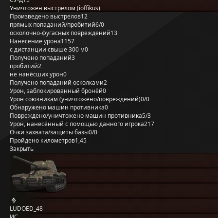
Уничтожен выстрелом (ioffikus)
Произведено выстрелов
12
прямых попаданий/пробитий
6/0
осколочно-фугасных повреждений
13
Нанесение урона
1157
с дистанции свыше 300 м
0
Получено попаданий
3
пробитий
2
не нанёсших урон
0
Получено попаданий осколками
2
Урон, заблокированный бронёй
0
Урон союзникам (уничтожено/повреждений)
0/0
Обнаружено машин противника
0
Повреждено/уничтожено машин противника
5/3
Урон, нанесённый с помощью данного игрока
217
Очки захвата/защиты базы
0/0
Пройдено километров
1,45
Закрыть
LUDOED_48
ИС