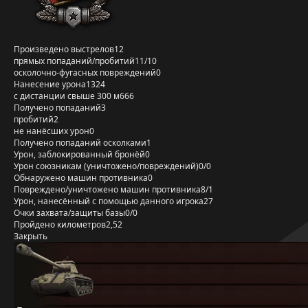
Произведено выстрелов
12
прямых попаданий/пробитий
11/10
осколочно-фугасных повреждений
0
Нанесение урона
1324
с дистанции свыше 300 м
666
Получено попаданий
3
пробитий
2
не нанёсших урон
0
Получено попаданий осколками
1
Урон, заблокированный бронёй
0
Урон союзникам (уничтожено/повреждений)
0/0
Обнаружено машин противника
0
Повреждено/уничтожено машин противника
8/1
Урон, нанесённый с помощью данного игрока
27
Очки захвата/защиты базы
0/0
Пройдено километров
2,52
Закрыть