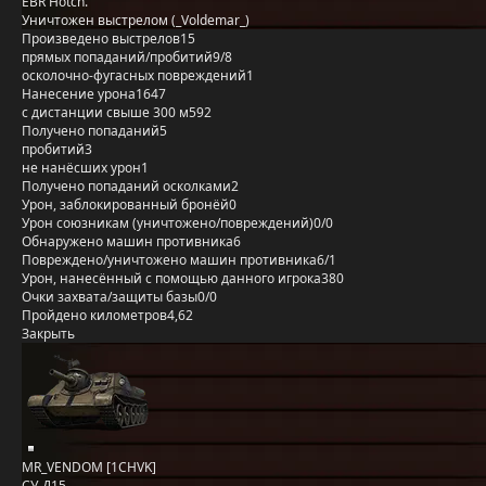
EBR Hotch.
Уничтожен выстрелом (_Voldemar_)
Произведено выстрелов
15
прямых попаданий/пробитий
9/8
осколочно-фугасных повреждений
1
Нанесение урона
1647
с дистанции свыше 300 м
592
Получено попаданий
5
пробитий
3
не нанёсших урон
1
Получено попаданий осколками
2
Урон, заблокированный бронёй
0
Урон союзникам (уничтожено/повреждений)
0/0
Обнаружено машин противника
6
Повреждено/уничтожено машин противника
6/1
Урон, нанесённый с помощью данного игрока
380
Очки захвата/защиты базы
0/0
Пройдено километров
4,62
Закрыть
MR_VENDOM [1CHVK]
СУ-Д15