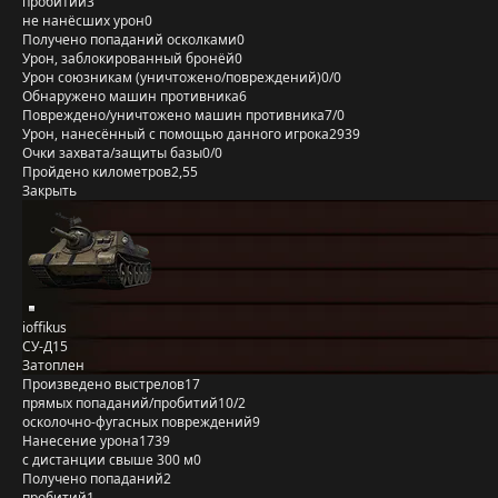
пробитий
3
не нанёсших урон
0
Получено попаданий осколками
0
Урон, заблокированный бронёй
0
Урон союзникам (уничтожено/повреждений)
0/0
Обнаружено машин противника
6
Повреждено/уничтожено машин противника
7/0
Урон, нанесённый с помощью данного игрока
2939
Очки захвата/защиты базы
0/0
Пройдено километров
2,55
Закрыть
ioffikus
СУ-Д15
Затоплен
Произведено выстрелов
17
прямых попаданий/пробитий
10/2
осколочно-фугасных повреждений
9
Нанесение урона
1739
с дистанции свыше 300 м
0
Получено попаданий
2
пробитий
1