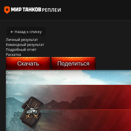
РЕПЛЕИ
← Назад к списку
Личный результат
Командный результат
Подробный отчёт
Раскатка
Скачать
Поделиться
Оверлорд
-
Стандартный бой
Победа!
Вся техника противника уничтожена