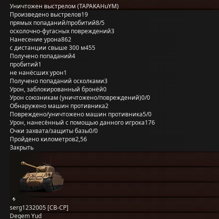
Уничтожен выстрелом (TAPAKAHuYM)
Произведено выстрелов
19
прямых попаданий/пробитий
8/5
осколочно-фугасных повреждений
3
Нанесение урона
862
с дистанции свыше 300 м
455
Получено попаданий
4
пробитий
1
не нанёсших урон
1
Получено попаданий осколками
3
Урон, заблокированный бронёй
0
Урон союзникам (уничтожено/повреждений)
0/0
Обнаружено машин противника
2
Повреждено/уничтожено машин противника
5/0
Урон, нанесённый с помощью данного игрока
176
Очки захвата/защиты базы
0/0
Пройдено километров
2,56
Закрыть
serg1232005 [CB-CP]
Degem Yud