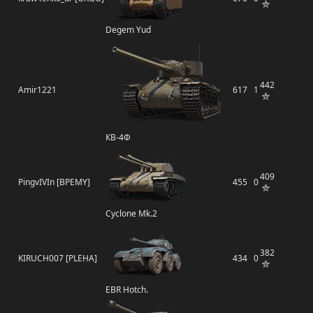
Degem Yud
442
Amir1221
617
1
КВ-4Ф
409
PingvIVIn [BPEMY]
455
0
Cyclone Mk.2
382
KIRUCH007 [PLEHA]
434
0
EBR Hotch.