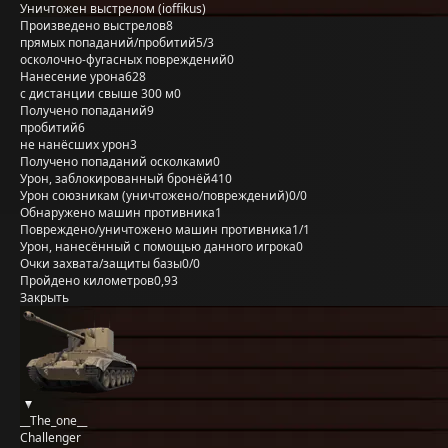
Уничтожен выстрелом (ioffikus)
Произведено выстрелов
8
прямых попаданий/пробитий
5/3
осколочно-фугасных повреждений
0
Нанесение урона
628
с дистанции свыше 300 м
0
Получено попаданий
9
пробитий
6
не нанёсших урон
3
Получено попаданий осколками
0
Урон, заблокированный бронёй
410
Урон союзникам (уничтожено/повреждений)
0/0
Обнаружено машин противника
1
Повреждено/уничтожено машин противника
1/1
Урон, нанесённый с помощью данного игрока
0
Очки захвата/защиты базы
0/0
Пройдено километров
0,93
Закрыть
__The_one__
Challenger