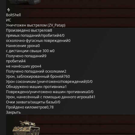
BoltShell
ИС
Уничтожен выстрелом (ZV_Patap)
Произведено выстрелов
8
прямых попаданий/пробитий
4/0
осколочно-фугасных повреждений
0
Нанесение урона
0
с дистанции свыше 300 м
0
Получено попаданий
9
пробитий
4
не нанёсших урон
4
Получено попаданий осколками
2
Урон, заблокированный бронёй
760
Урон союзникам (уничтожено/повреждений)
0/0
Обнаружено машин противника
1
Повреждено/уничтожено машин противника
0/0
Урон, нанесённый с помощью данного игрока
841
Очки захвата/защиты базы
0/0
Пройдено километров
0,78
Закрыть