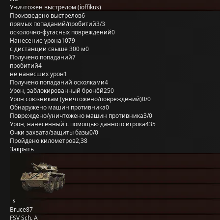
Уничтожен выстрелом (ioffikus)
Произведено выстрелов
6
прямых попаданий/пробитий
3/3
осколочно-фугасных повреждений
0
Нанесение урона
1079
с дистанции свыше 300 м
0
Получено попаданий
7
пробитий
4
не нанёсших урон
1
Получено попаданий осколками
4
Урон, заблокированный бронёй
250
Урон союзникам (уничтожено/повреждений)
0/0
Обнаружено машин противника
0
Повреждено/уничтожено машин противника
3/0
Урон, нанесённый с помощью данного игрока
435
Очки захвата/защиты базы
0/0
Пройдено километров
2,38
Закрыть
Bruce87
FSV Sch. A