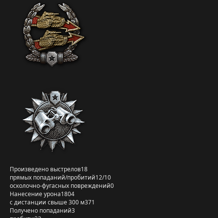
Произведено выстрелов
18
прямых попаданий/пробитий
12/10
осколочно-фугасных повреждений
0
Нанесение урона
1804
с дистанции свыше 300 м
371
Получено попаданий
3