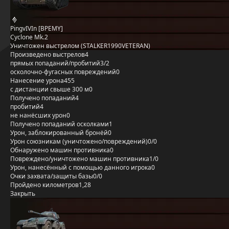
PingvIVIn [BPEMY]
Cyclone Mk.2
Уничтожен выстрелом (STALKER1990VETERAN)
Произведено выстрелов
4
прямых попаданий/пробитий
3/2
осколочно-фугасных повреждений
0
Нанесение урона
455
с дистанции свыше 300 м
0
Получено попаданий
4
пробитий
4
не нанёсших урон
0
Получено попаданий осколками
1
Урон, заблокированный бронёй
0
Урон союзникам (уничтожено/повреждений)
0/0
Обнаружено машин противника
0
Повреждено/уничтожено машин противника
1/0
Урон, нанесённый с помощью данного игрока
0
Очки захвата/защиты базы
0/0
Пройдено километров
1,28
Закрыть