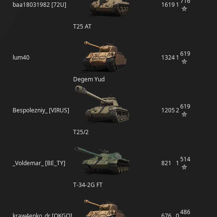
716
baa18031982 [72U]
1619
1
T25 AT
619
lum40
1324
1
Degem Yud
619
Bespolezniy_ [VIRUS]
1205
2
T25/2
514
_Voldemar_ [BE_TY]
821
1
T-34-2G FT
486
kraw4enko_dr [OKGO]
676
0