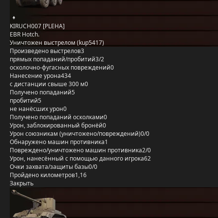
KIRUCH007 [PLEHA]
EBR Hotch.
Уничтожен выстрелом (kup5417)
Произведено выстрелов
3
прямых попаданий/пробитий
3/2
осколочно-фугасных повреждений
0
Нанесение урона
434
с дистанции свыше 300 м
0
Получено попаданий
5
пробитий
5
не нанёсших урон
0
Получено попаданий осколками
0
Урон, заблокированный бронёй
0
Урон союзникам (уничтожено/повреждений)
0/0
Обнаружено машин противника
1
Повреждено/уничтожено машин противника
2/0
Урон, нанесённый с помощью данного игрока
62
Очки захвата/защиты базы
0/0
Пройдено километров
1,16
Закрыть