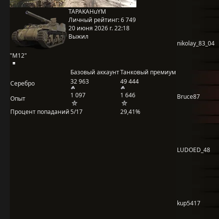
TAPAKAHuYM
Личный рейтинг:
6 749
20 июня 2026 г. 22:18
Выжил
nikolay_83_04
"M12"
Базовый аккаунт
Танковый премиум
32 963
49 444
Серебро
1 097
1 646
Bruce87
Опыт
Процент попаданий
5/17
29,41%
LUDOED_48
kup5417