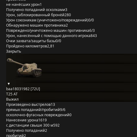
не нанёсших урон
1
Получено попаданий осколками
3
Урон, заблокированный бронёй
280
Урон союзникам (уничтожено/повреждений)
0/0
Обнаружено машин противника
2
Повреждено/уничтожено машин противника
6/3
Урон, нанесённый с помощью данного игрока
843
Очки захвата/защиты базы
0/0
Пройдено километров
2,81
Закрыть
baa18031982 [72U]
T25 AT
Выжил
Произведено выстрелов
13
прямых попаданий/пробитий
9/6
осколочно-фугасных повреждений
0
Нанесение урона
1619
с дистанции свыше 300 м
592
Получено попаданий
2
пробитий
2