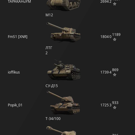
TAPAKAHuYM
2694
2
M12
1189
FmS1 [XNR]
1804
0
ЛТГ
2
869
ioffikus
1739
4
СУ-Д15
933
Popik_01
1725
3
T-34/100