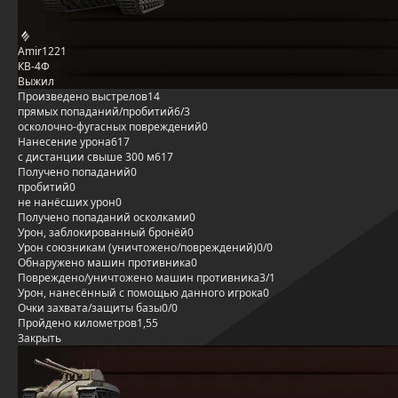
Amir1221
КВ-4Ф
Выжил
Произведено выстрелов
14
прямых попаданий/пробитий
6/3
осколочно-фугасных повреждений
0
Нанесение урона
617
с дистанции свыше 300 м
617
Получено попаданий
0
пробитий
0
не нанёсших урон
0
Получено попаданий осколками
0
Урон, заблокированный бронёй
0
Урон союзникам (уничтожено/повреждений)
0/0
Обнаружено машин противника
0
Повреждено/уничтожено машин противника
3/1
Урон, нанесённый с помощью данного игрока
0
Очки захвата/защиты базы
0/0
Пройдено километров
1,55
Закрыть