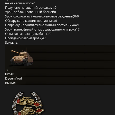
не нанёсших урон
0
Получено попаданий осколками
0
Урон, заблокированный бронёй
0
Урон союзникам (уничтожено/повреждений)
0/0
Обнаружено машин противника
0
Повреждено/уничтожено машин противника
4/1
Урон, нанесённый с помощью данного игрока
17
Очки захвата/защиты базы
0/0
Пройдено километров
2,47
Закрыть
lum40
Degem Yud
Выжил