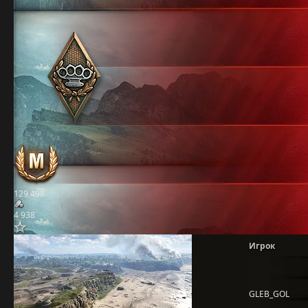
129 498
4 938
Игрок
GLEB_GOL