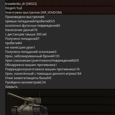
kraw4enko_dr [OKGO]
Degem Yud
Уничтожен выстрелом (MR_VENDOM)
Произведено выстрелов
6
прямых попаданий/пробитий
5/5
осколочно-фугасных повреждений
0
Нанесение урона
676
с дистанции свыше 300 м
0
Получено попаданий
7
пробитий
4
не нанёсших урон
1
Получено попаданий осколками
3
Урон, заблокированный бронёй
135
Урон союзникам (уничтожено/повреждений)
0/0
Обнаружено машин противника
1
Повреждено/уничтожено машин противника
1/0
Урон, нанесённый с помощью данного игрока
184
Очки захвата/защиты базы
0/0
Пройдено километров
0,54
Закрыть