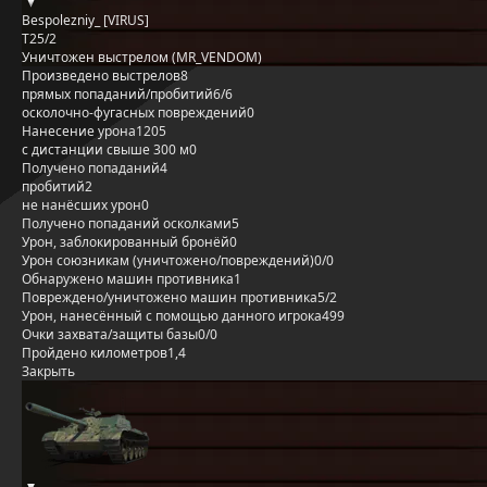
Bespolezniy_ [VIRUS]
T25/2
Уничтожен выстрелом (MR_VENDOM)
Произведено выстрелов
8
прямых попаданий/пробитий
6/6
осколочно-фугасных повреждений
0
Нанесение урона
1205
с дистанции свыше 300 м
0
Получено попаданий
4
пробитий
2
не нанёсших урон
0
Получено попаданий осколками
5
Урон, заблокированный бронёй
0
Урон союзникам (уничтожено/повреждений)
0/0
Обнаружено машин противника
1
Повреждено/уничтожено машин противника
5/2
Урон, нанесённый с помощью данного игрока
499
Очки захвата/защиты базы
0/0
Пройдено километров
1,4
Закрыть