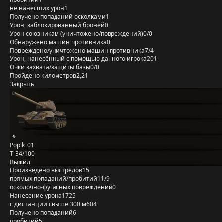
не нанёсших урон
1
Получено попаданий осколками
1
Урон, заблокированный бронёй
0
Урон союзникам (уничтожено/повреждений)
0/0
Обнаружено машин противника
0
Повреждено/уничтожено машин противника
7/4
Урон, нанесённый с помощью данного игрока
201
Очки захвата/защиты базы
0/0
Пройдено километров
2,21
Закрыть
Popik_01
T-34/100
Выжил
Произведено выстрелов
15
прямых попаданий/пробитий
11/9
осколочно-фугасных повреждений
0
Нанесение урона
1725
с дистанции свыше 300 м
604
Получено попаданий
6
пробитий
5