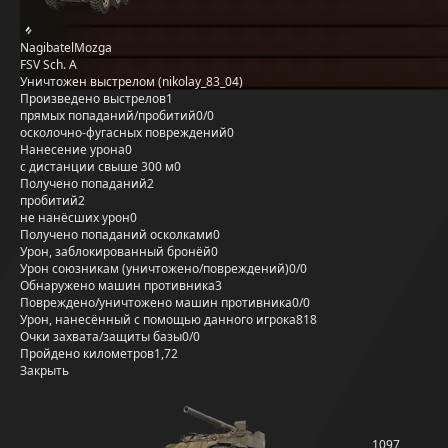
NagibatelMozga
FSV Sch. A
Уничтожен выстрелом (nikolay_83_04)
Произведено выстрелов
1
прямых попаданий/пробитий
0/0
осколочно-фугасных повреждений
0
Нанесение урона
0
с дистанции свыше 300 м
0
Получено попаданий
2
пробитий
2
не нанёсших урон
0
Получено попаданий осколками
0
Урон, заблокированный бронёй
0
Урон союзникам (уничтожено/повреждений)
0/0
Обнаружено машин противника
3
Повреждено/уничтожено машин противника
0/0
Урон, нанесённый с помощью данного игрока
818
Очки захвата/защиты базы
0/0
Пройдено километров
1,72
Закрыть
1097