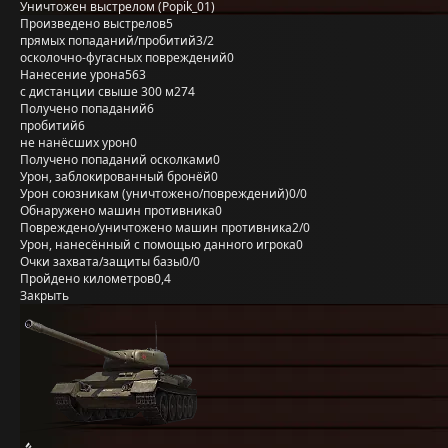
Уничтожен выстрелом (Popik_01)
Произведено выстрелов
5
прямых попаданий/пробитий
3/2
осколочно-фугасных повреждений
0
Нанесение урона
563
с дистанции свыше 300 м
274
Получено попаданий
6
пробитий
6
не нанёсших урон
0
Получено попаданий осколками
0
Урон, заблокированный бронёй
0
Урон союзникам (уничтожено/повреждений)
0/0
Обнаружено машин противника
0
Повреждено/уничтожено машин противника
2/0
Урон, нанесённый с помощью данного игрока
0
Очки захвата/защиты базы
0/0
Пройдено километров
0,4
Закрыть