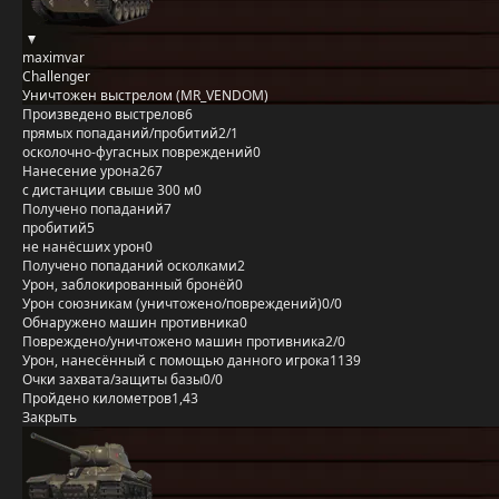
maximvar
Challenger
Уничтожен выстрелом (MR_VENDOM)
Произведено выстрелов
6
прямых попаданий/пробитий
2/1
осколочно-фугасных повреждений
0
Нанесение урона
267
с дистанции свыше 300 м
0
Получено попаданий
7
пробитий
5
не нанёсших урон
0
Получено попаданий осколками
2
Урон, заблокированный бронёй
0
Урон союзникам (уничтожено/повреждений)
0/0
Обнаружено машин противника
0
Повреждено/уничтожено машин противника
2/0
Урон, нанесённый с помощью данного игрока
1139
Очки захвата/защиты базы
0/0
Пройдено километров
1,43
Закрыть