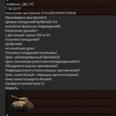
_Voldemar_ [BE_TY]
T-34-2G FT
Уничтожен выстрелом (STALKER1990VETERAN)
Произведено выстрелов
16
прямых попаданий/пробитий
12/4
осколочно-фугасных повреждений
0
Нанесение урона
821
с дистанции свыше 300 м
741
Получено попаданий
7
пробитий
4
не нанёсших урон
1
Получено попаданий осколками
2
Урон, заблокированный бронёй
320
Урон союзникам (уничтожено/повреждений)
0/0
Обнаружено машин противника
0
Повреждено/уничтожено машин противника
6/1
Урон, нанесённый с помощью данного игрока
0
Очки захвата/защиты базы
0/0
Пройдено километров
1,0
Закрыть