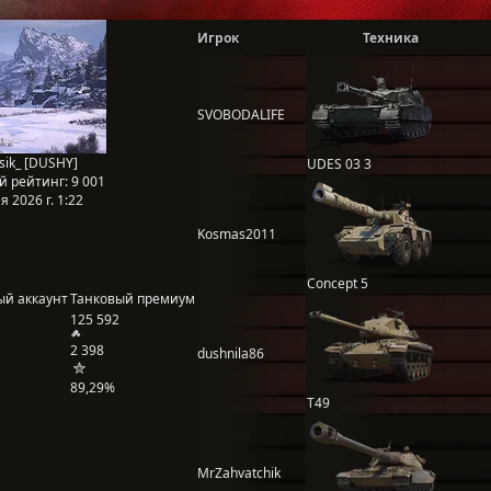
Игрок
Техника
SVOBODALIFE
sik_ [DUSHY]
UDES 03 3
й рейтинг:
9 001
 2026 г. 1:22
Kosmas2011
Concept 5
ый аккаунт
Танковый премиум
125 592
2 398
dushnila86
89,29%
T49
MrZahvatchik