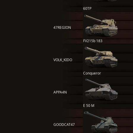
60TP
47REGION
FV215b 183
VOLK_KIDO
Conqueror
APPA4N
E 50 M
GOODCAT47