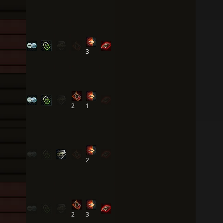
3
2
1
2
2
3