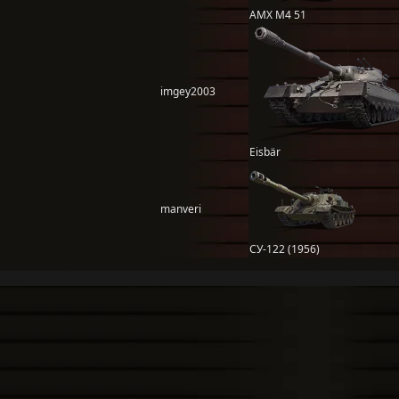
AMX M4 51
imgey2003
Eisbär
manveri
СУ-122 (1956)