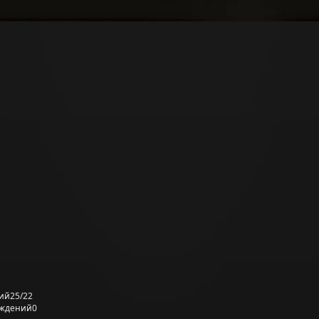
ий
25/22
еждений
0