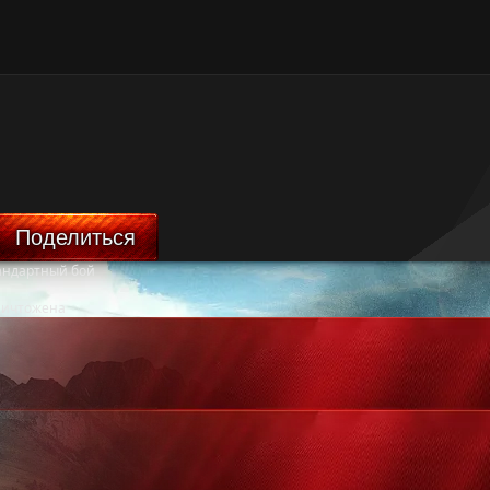
Поделиться
андартный бой
ничтожена