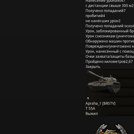
Нанесение урона
9047
с дистанции свыше 300 м
2
Получено попаданий
7
пробитий
4
не нанёсших урон
2
Получено попаданий оско
Урон, заблокированный б
Урон союзникам (уничтож
Обнаружено машин проти
Повреждено/уничтожено 
Урон, нанесённый с помощ
Очки захвата/защиты базы
Пройдено километров
2,67
Закрыть
Apraha_1 [BRSTV]
T 55A
Выжил