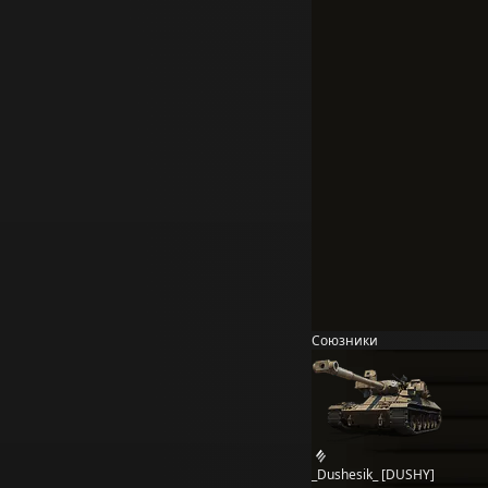
Союзники
_Dushesik_ [DUSHY]