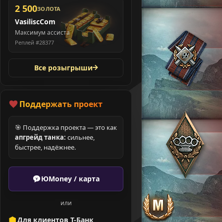
2 500
ЗОЛОТА
VasiliscCom
Максимум ассиста
Реплей #28377
Все розыгрыши
Поддержать проект
🎯 Поддержка проекта — это как
апгрейд танка:
сильнее,
быстрее, надёжнее.
ЮMoney / карта
или
Для клиентов Т-Банк