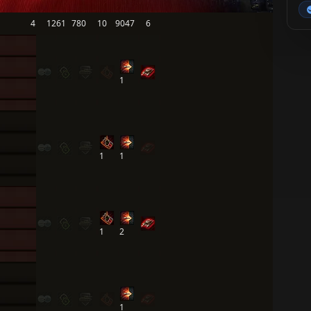
4
1261
780
10
9047
6
1
1
1
1
2
1