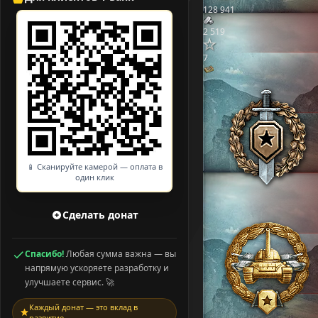
128 941
2 519
7
📱 Сканируйте камерой — оплата в
один клик
Сделать донат
Спасибо!
Любая сумма важна — вы
напрямую ускоряете разработку и
улучшаете сервис. 🚀
Каждый донат — это вклад в
развитие