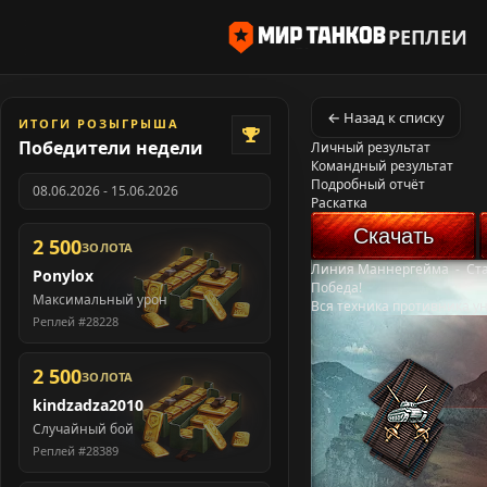
РЕПЛЕИ
← Назад к списку
ИТОГИ РОЗЫГРЫША
Победители недели
Личный результат
Командный результат
Подробный отчёт
08.06.2026 - 15.06.2026
Раскатка
Скачать
2 500
ЗОЛОТА
Линия Маннергейма
-
Ст
Ponylox
Победа!
Максимальный урон
Вся техника противника у
Реплей #28228
2 500
ЗОЛОТА
kindzadza2010
Случайный бой
Реплей #28389