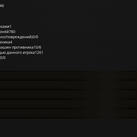
46
лками
1
ронёй
780
ено/повреждений)
0/0
вника
4
машин противника
10/6
ью данного игрока
1261
0/0