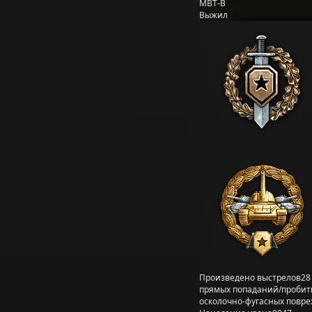
MBT-B
Выжил
Произведено выстрелов
28
прямых попаданий/пробит
осколочно-фугасных повр