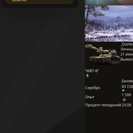
_Dushe
Личны
21 июня
Выжил
"MBT-B"
Базов
83 728
Серебро
1 599
Опыт
Процент попаданий
25/28