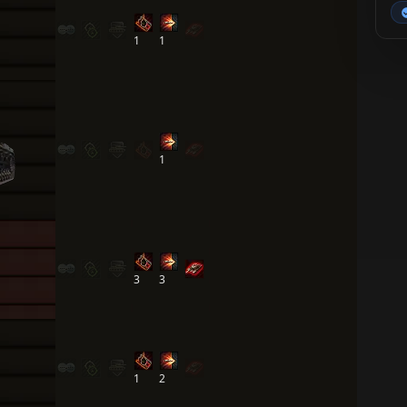
1
1
1
3
3
1
2