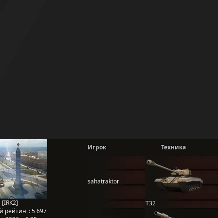
Игрок
Техника
sahatraktor
 [IRK2]
T32
й рейтинг:
5 697