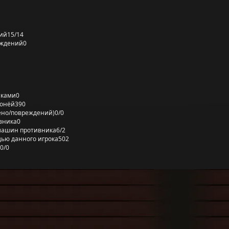
ий
15/14
еждений
0
лками
0
ронёй
390
ено/повреждений)
0/0
вника
0
машин противника
6/2
ью данного игрока
502
0/0