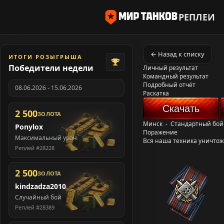
РЕПЛЕИ
← Назад к списку
ИТОГИ РОЗЫГРЫША
Победители недели
Личный результат
Командный результат
Подробный отчёт
08.06.2026 - 15.06.2026
Раскатка
Скачать
2 500
ЗОЛОТА
Минск
-
Стандартный бой
Ponylox
Поражение
Максимальный урон
Вся наша техника уничто
Реплей #28228
2 500
ЗОЛОТА
kindzadza2010
Случайный бой
Реплей #28389