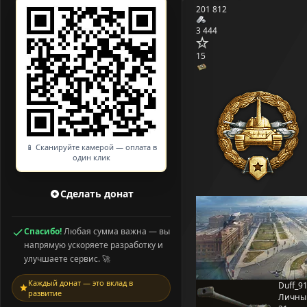
201 812
3 444
15
📱 Сканируйте камерой — оплата в
один клик
Сделать донат
Спасибо!
Любая сумма важна — вы
напрямую ускоряете разработку и
улучшаете сервис. 🚀
Каждый донат — это вклад в
Duff_91
развитие
Личны