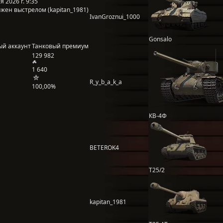
 2026 г. 9:35
жен выстрелом (kapitan_1981)
IvanGroznui_1000
Gonsalo
ый аккаунт
Танковый премиум
129 982
1 640
R_y_b_a_k_a
100,00%
КВ-4Ф
BETEROK4
T25/2
kapitan_1981