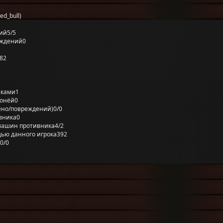
d_bull)
ий
5/5
еждений
0
82
лками
1
ронёй
0
ено/повреждений)
0/0
вника
0
машин противника
4/2
ью данного игрока
392
0/0