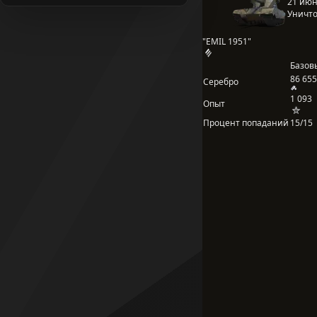
21 июня
Уничто
"EMIL 1951"
Базов
86 655
Серебро
1 093
Опыт
Процент попаданий
15/15