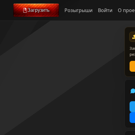
Розыгрыши
Войти
О прое
Загрузить
За
ре