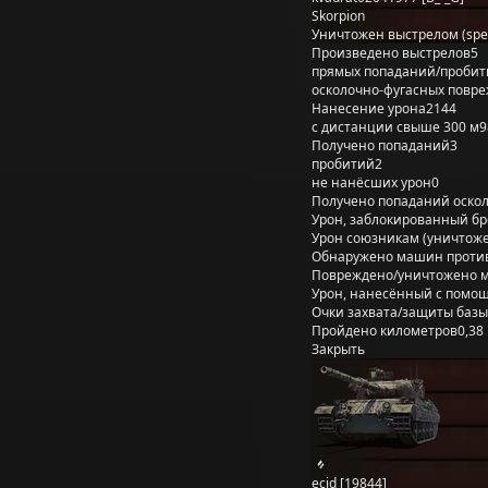
Skorpion
Уничтожен выстрелом (spee
Произведено выстрелов
5
прямых попаданий/пробит
осколочно-фугасных повр
Нанесение урона
2144
с дистанции свыше 300 м
9
Получено попаданий
3
пробитий
2
не нанёсших урон
0
Получено попаданий оско
Урон, заблокированный б
Урон союзникам (уничтож
Обнаружено машин проти
Повреждено/уничтожено 
Урон, нанесённый с помощ
Очки захвата/защиты базы
Пройдено километров
0,38
Закрыть
ecjd [19844]