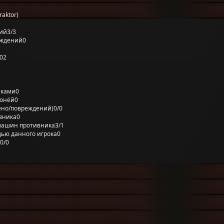
aktor)
ий
3/3
еждений
0
02
лками
0
ронёй
0
ено/повреждений)
0/0
вника
0
машин противника
3/1
ью данного игрока
0
0/0