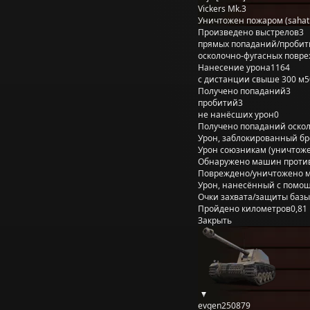
Vickers Mk.3
Уничтожен пожаром (sahatr
Произведено выстрелов
3
прямых попаданий/пробит
осколочно-фугасных повр
Нанесение урона
1164
с дистанции свыше 300 м
5
Получено попаданий
3
пробитий
3
не нанёсших урон
0
Получено попаданий оско
Урон, заблокированный б
Урон союзникам (уничтож
Обнаружено машин проти
Повреждено/уничтожено 
Урон, нанесённый с помощ
Очки захвата/защиты базы
Пройдено километров
0,81
Закрыть
evgen250879