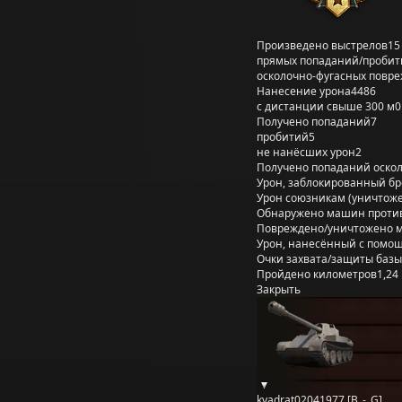
Произведено выстрелов
15
прямых попаданий/пробит
осколочно-фугасных повр
Нанесение урона
4486
с дистанции свыше 300 м
0
Получено попаданий
7
пробитий
5
не нанёсших урон
2
Получено попаданий оско
Урон, заблокированный б
Урон союзникам (уничтож
Обнаружено машин проти
Повреждено/уничтожено 
Урон, нанесённый с помощ
Очки захвата/защиты базы
Пройдено километров
1,24
Закрыть
kvadrat02041977 [B_-_G]