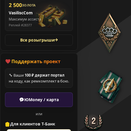
2 500
ЗОЛОТА
VasiliscCom
Максимум ассиста
Реплей #28377
Все розыгрыши
Поддержать проект
🔧 Ваши
100 ₽ держат портал
на ходу, как ремкомплект в бою.
ЮMoney / карта
или
Для клиентов Т-Банк