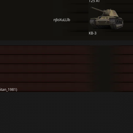
T25 AT
nJloXuLLlb
КВ-3
tan_1981)