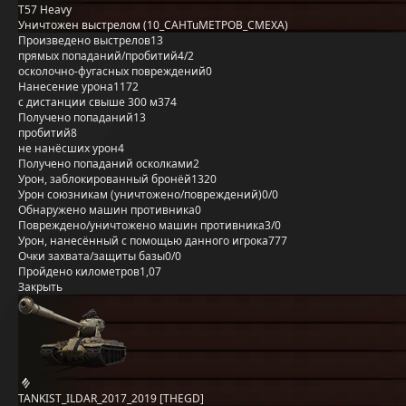
T57 Heavy
Уничтожен выстрелом (10_CAHTuMETPOB_CMEXA)
Произведено выстрелов
13
прямых попаданий/пробитий
4/2
осколочно-фугасных повреждений
0
Нанесение урона
1172
с дистанции свыше 300 м
374
Получено попаданий
13
пробитий
8
не нанёсших урон
4
Получено попаданий осколками
2
Урон, заблокированный бронёй
1320
Урон союзникам (уничтожено/повреждений)
0/0
Обнаружено машин противника
0
Повреждено/уничтожено машин противника
3/0
Урон, нанесённый с помощью данного игрока
777
Очки захвата/защиты базы
0/0
Пройдено километров
1,07
Закрыть
TANKIST_ILDAR_2017_2019 [THEGD]