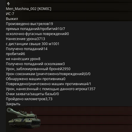
Men_Mashina_002 [KOMIC]
ИС-7
Выжил
Произведено выстрелов
19
прямых попаданий/пробитий
10/7
осколочно-фугасных повреждений
0
Нанесение урона
3713
с дистанции свыше 300 м
1001
Получено попаданий
14
пробитий
6
не нанёсших урон
8
Получено попаданий осколками
3
Урон, заблокированный бронёй
2950
Урон союзникам (уничтожено/повреждений)
0/0
Обнаружено машин противника
0
Повреждено/уничтожено машин противника
4/1
Урон, нанесённый с помощью данного игрока
1357
Очки захвата/защиты базы
0/0
Пройдено километров
3,73
Закрыть