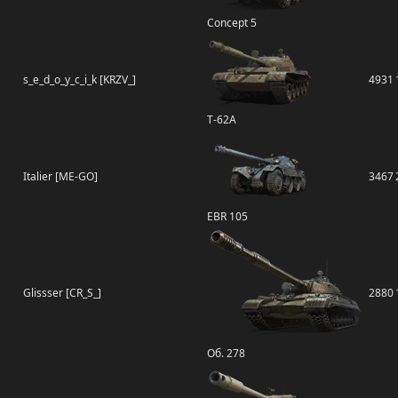
Concept 5
s_e_d_o_y_c_i_k [KRZV_]
4931
Т-62А
Italier [ME-GO]
3467
EBR 105
Glissser [CR_S_]
2880
Об. 278