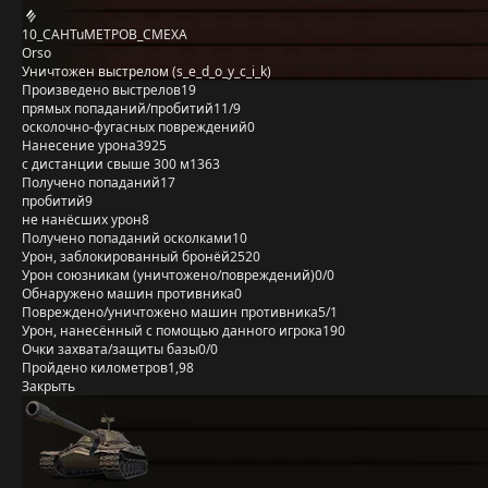
10_CAHTuMETPOB_CMEXA
Orso
Уничтожен выстрелом (s_e_d_o_y_c_i_k)
Произведено выстрелов
19
прямых попаданий/пробитий
11/9
осколочно-фугасных повреждений
0
Нанесение урона
3925
с дистанции свыше 300 м
1363
Получено попаданий
17
пробитий
9
не нанёсших урон
8
Получено попаданий осколками
10
Урон, заблокированный бронёй
2520
Урон союзникам (уничтожено/повреждений)
0/0
Обнаружено машин противника
0
Повреждено/уничтожено машин противника
5/1
Урон, нанесённый с помощью данного игрока
190
Очки захвата/защиты базы
0/0
Пройдено километров
1,98
Закрыть