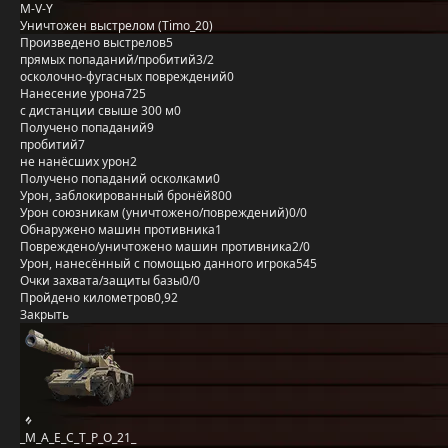
M-V-Y
Уничтожен выстрелом (Timo_20)
Произведено выстрелов
5
прямых попаданий/пробитий
3/2
осколочно-фугасных повреждений
0
Нанесение урона
725
с дистанции свыше 300 м
0
Получено попаданий
9
пробитий
7
не нанёсших урон
2
Получено попаданий осколками
0
Урон, заблокированный бронёй
800
Урон союзникам (уничтожено/повреждений)
0/0
Обнаружено машин противника
1
Повреждено/уничтожено машин противника
2/0
Урон, нанесённый с помощью данного игрока
545
Очки захвата/защиты базы
0/0
Пройдено километров
0,92
Закрыть
_M_A_E_C_T_P_O_21_