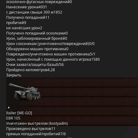
осколочно-фугасных повреждений
0
Нанесение урона
4931
с дистанции свыше 300 м
1852
Получено попаданий
11
пробитий
9
не нанёсших урон
2
Получено попаданий осколками
0
Урон, заблокированный бронёй
0
Урон союзникам (уничтожено/повреждений)
0/0
Обнаружено машин противника
0
Повреждено/уничтожено машин противника
5/1
Урон, нанесённый с помощью данного игрока
1580
Очки захвата/защиты базы
0/56
Пройдено километров
4,28
Закрыть
Italier [ME-GO]
EBR 105
Уничтожен выстрелом (kostyadm)
Произведено выстрелов
11
прямых попаданий/пробитий
7/6