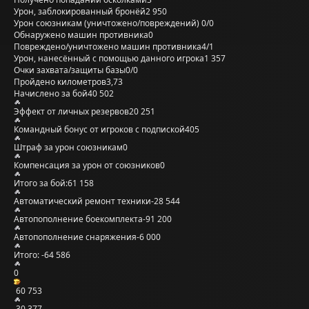
Урон, заблокированный бронёй
2 950
Урон союзникам (уничтожено/повреждений)
0/0
Обнаружено машин противника
0
Повреждено/уничтожено машин противника
4/1
Урон, нанесённый с помощью данного игрока
1 357
Очки захвата/защиты базы
0/0
Пройдено километров
3,73
Начислено за бой
40 502
Эффект от личных резервов
20 251
Командный бонус от игроков с подпиской
405
Штраф за урон союзникам
0
Компенсация за урон от союзников
0
Итого за бой:
61 158
Автоматический ремонт техники
-28 544
Автопополнение боекомплекта
-91 200
Автопополнение снаряжения
-6 000
Итого:
-64 586
0
60 753
30 377