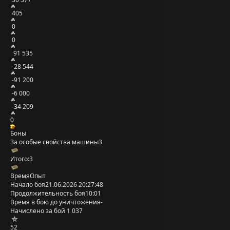
405
0
0
91 535
-28 544
-91 200
-6 000
-34 209
0
Боны
За особые свойства машины
3
Итого:
3
Время
Опыт
Начало боя
21.06.2026 20:27:48
Продолжительность боя
10:01
Время в бою до уничтожения
-
Начислено за бой
1 037
52