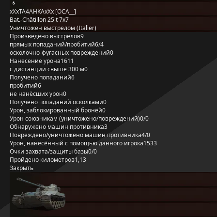
xXxTA4AHKAxXx [OCA__]
Bat.-Châtillon 25 t 7x7
Уничтожен выстрелом (Italier)
Произведено выстрелов
9
прямых попаданий/пробитий
6/4
осколочно-фугасных повреждений
0
Нанесение урона
1611
с дистанции свыше 300 м
0
Получено попаданий
6
пробитий
6
не нанёсших урон
0
Получено попаданий осколками
0
Урон, заблокированный бронёй
0
Урон союзникам (уничтожено/повреждений)
0/0
Обнаружено машин противника
3
Повреждено/уничтожено машин противника
4/0
Урон, нанесённый с помощью данного игрока
1533
Очки захвата/защиты базы
0/0
Пройдено километров
1,13
Закрыть