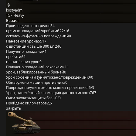
kostyadm
T57 Heavy
Выжил
Произведено выстрелов
34
прямых попаданий/пробитий
22/16
осколочно-фугасных повреждений
0
Нанесение урона
5517
с дистанции свыше 300 м
1246
Получено попаданий
1
пробитий
1
не нанёсших урон
0
Получено попаданий осколками
11
Урон, заблокированный бронёй
0
Урон союзникам (уничтожено/повреждений)
0/0
Обнаружено машин противника
0
Повреждено/уничтожено машин противника
6/3
Урон, нанесённый с помощью данного игрока
767
Очки захвата/защиты базы
0/0
Пройдено километров
2,5
Закрыть