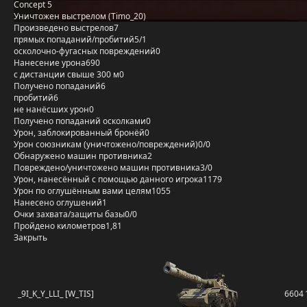
Concept 5
Уничтожен выстрелом (Timo_20)
Произведено выстрелов
7
прямых попаданий/пробитий
5/1
осколочно-фугасных повреждений
0
Нанесение урона
690
с дистанции свыше 300 м
0
Получено попаданий
6
пробитий
6
не нанёсших урон
0
Получено попаданий осколками
0
Урон, заблокированный бронёй
0
Урон союзникам (уничтожено/повреждений)
0/0
Обнаружено машин противника
2
Повреждено/уничтожено машин противника
3/0
Урон, нанесённый с помощью данного игрока
1179
Урон по оглушённым вами целям
1055
Нанесено оглушений
1
Очки захвата/защиты базы
0/0
Пройдено километров
1,81
Закрыть
_9I_K_Y_LLI_ [W_TIS]
6604