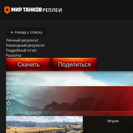
РЕПЛЕИ
← Назад к списку
Личный результат
Командный результат
Подробный отчёт
Раскатка
Скачать
Поделиться
Малиновка
-
Натиск
Победа!
Вся техника противника уничтожена
91 535
2 334
3
Игрок