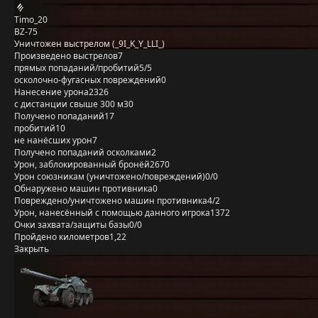
Timo_20
BZ-75
Уничтожен выстрелом (_9I_K_Y_LLI_)
Произведено выстрелов
7
прямых попаданий/пробитий
5/5
осколочно-фугасных повреждений
0
Нанесение урона
2326
с дистанции свыше 300 м
30
Получено попаданий
17
пробитий
10
не нанёсших урон
7
Получено попаданий осколками
2
Урон, заблокированный бронёй
2670
Урон союзникам (уничтожено/повреждений)
0/0
Обнаружено машин противника
0
Повреждено/уничтожено машин противника
4/2
Урон, нанесённый с помощью данного игрока
1372
Очки захвата/защиты базы
0/0
Пройдено километров
1,22
Закрыть