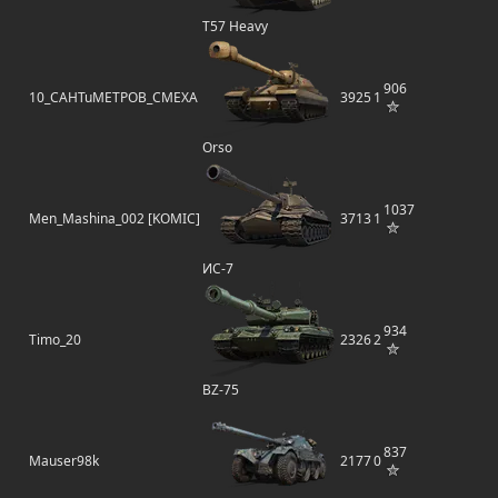
T57 Heavy
906
10_CAHTuMETPOB_CMEXA
3925
1
Orso
1037
Men_Mashina_002 [KOMIC]
3713
1
ИС-7
934
Timo_20
2326
2
BZ-75
837
Mauser98k
2177
0