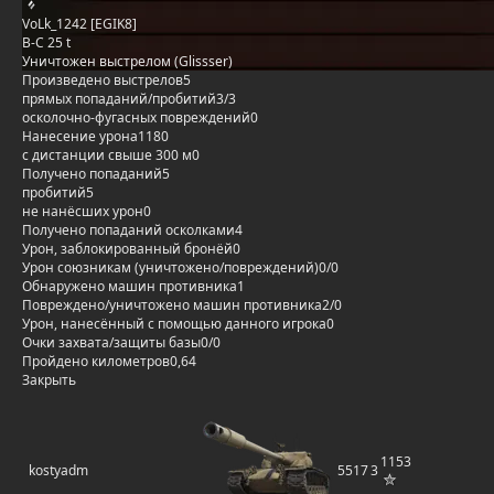
VoLk_1242 [EGIK8]
B-C 25 t
Уничтожен выстрелом (Glissser)
Произведено выстрелов
5
прямых попаданий/пробитий
3/3
осколочно-фугасных повреждений
0
Нанесение урона
1180
с дистанции свыше 300 м
0
Получено попаданий
5
пробитий
5
не нанёсших урон
0
Получено попаданий осколками
4
Урон, заблокированный бронёй
0
Урон союзникам (уничтожено/повреждений)
0/0
Обнаружено машин противника
1
Повреждено/уничтожено машин противника
2/0
Урон, нанесённый с помощью данного игрока
0
Очки захвата/защиты базы
0/0
Пройдено километров
0,64
Закрыть
1153
kostyadm
5517
3