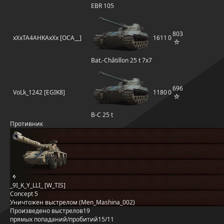
EBR 105
803
xXxTA4AHKAxXx [OCA__]
1611
0
Bat.-Châtillon 25 t 7x7
696
VoLk_1242 [EGIK8]
1180
0
B-C 25 t
Противник
_9I_K_Y_LLI_ [W_TIS]
Concept 5
Уничтожен выстрелом (Men_Mashina_002)
Произведено выстрелов
19
прямых попаданий/пробитий
15/11