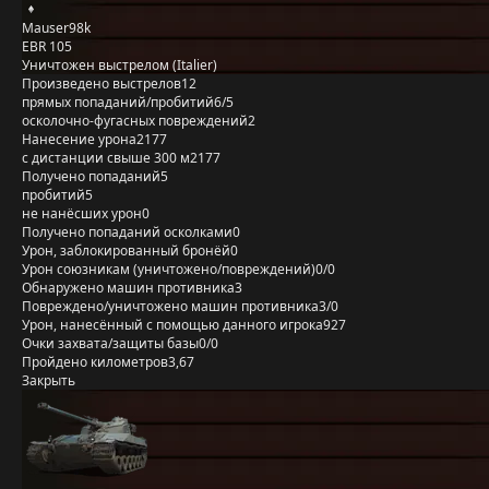
Mauser98k
EBR 105
Уничтожен выстрелом (Italier)
Произведено выстрелов
12
прямых попаданий/пробитий
6/5
осколочно-фугасных повреждений
2
Нанесение урона
2177
с дистанции свыше 300 м
2177
Получено попаданий
5
пробитий
5
не нанёсших урон
0
Получено попаданий осколками
0
Урон, заблокированный бронёй
0
Урон союзникам (уничтожено/повреждений)
0/0
Обнаружено машин противника
3
Повреждено/уничтожено машин противника
3/0
Урон, нанесённый с помощью данного игрока
927
Очки захвата/защиты базы
0/0
Пройдено километров
3,67
Закрыть