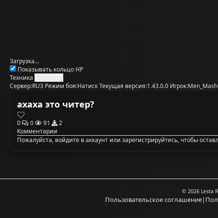
Загрузка...
Показывать кольцо HP
Техника
Снять все
Сервер:
RU3
Режим боя:
Натиск
Текущая версия:
1.43.0.0
Игрок:
Men_Mash
ахаха это читер?
0
0
91
2
Комментарии
Пожалуйста,
войдите в аккаунт
или
зарегистрируйтесь
, чтобы оста
© 2026 Lesta 
Пользовательское соглашение
|
Пол