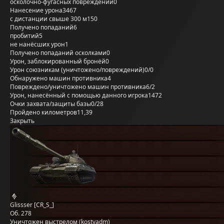
осколочно-фугасных повреждений
0
Нанесение урона
3467
с дистанции свыше 300 м
150
Получено попаданий
6
пробитий
5
не нанёсших урон
1
Получено попаданий осколками
0
Урон, заблокированный бронёй
0
Урон союзникам (уничтожено/повреждений)
0/0
Обнаружено машин противника
4
Повреждено/уничтожено машин противника
6/2
Урон, нанесённый с помощью данного игрока
1472
Очки захвата/защиты базы
0/28
Пройдено километров
11,39
Закрыть
Glissser [CR_S_]
Об. 278
Уничтожен выстрелом (kostyadm)