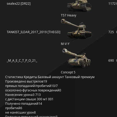
sealex22 [DR22]
1172
T57 Heavy
TANKIST_ILDAR_2017_2019 [THEGD]
725
M-V-Y
_M_A_E_C_T_P_O_21_
690
Concept 5
Статистика
Кредиты
Базовый аккаунт
Танковый премиум
Произведено выстрелов
19
прямых попаданий/пробитий
10/7
осколочно-фугасных повреждений
0
Нанесение урона
3 713
с дистанции свыше 300 м
1 001
Получено попаданий
14
пробитий
6
не нанёсших урон
8
Получено попаданий осколками
3