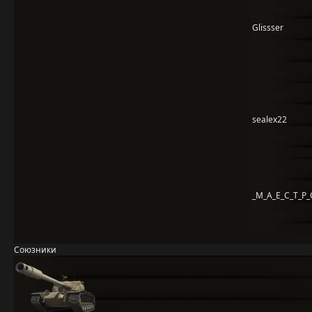
Glissser
sealex22
_M_A_E_C_T_P_
Союзники