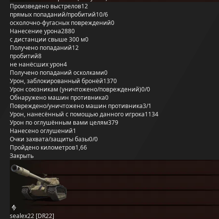
Произведено выстрелов
12
прямых попаданий/пробитий
10/6
осколочно-фугасных повреждений
0
Нанесение урона
2880
с дистанции свыше 300 м
0
Получено попаданий
12
пробитий
8
не нанёсших урон
4
Получено попаданий осколками
0
Урон, заблокированный бронёй
1370
Урон союзникам (уничтожено/повреждений)
0/0
Обнаружено машин противника
0
Повреждено/уничтожено машин противника
3/1
Урон, нанесённый с помощью данного игрока
1134
Урон по оглушённым вами целям
379
Нанесено оглушений
1
Очки захвата/защиты базы
0/0
Пройдено километров
1,66
Закрыть
sealex22 [DR22]