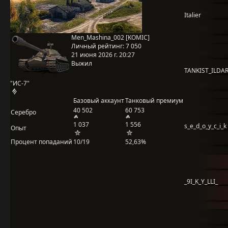
Italier
Men_Mashina_002 [KOMIC]
Личный рейтинг:
7 050
21 июня 2026 г. 20:27
Выжил
TANKIST_ILDA
"ИС-7"
Базовый аккаунт
Танковый премиум
40 502
60 753
Серебро
1 037
1 556
s_e_d_o_y_c_i_k
Опыт
Процент попаданий
10/19
52,63%
_9I_K_Y_LLI_