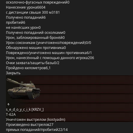
осколочно-фугасных повреждений
0
Нанесение урона
6604
с дистанции свыше 300 м
3181
Получено попаданий
6
пробитий
6
не нанёсших урон
0
Получено попаданий осколками
0
Урон, заблокированный бронёй
0
Урон союзникам (уничтожено/повреждений)
0/0
Обнаружено машин противника
0
Повреждено/уничтожено машин противника
6/1
Урон, нанесённый с помощью данного игрока
206
Очки захвата/защиты базы
0/2
Пройдено километров
6,1
Закрыть
s_e_d_o_y_c_i_k [KRZV_]
Т-62А
Уничтожен выстрелом (kostyadm)
Произведено выстрелов
27
прямых попаданий/пробитий
22/14