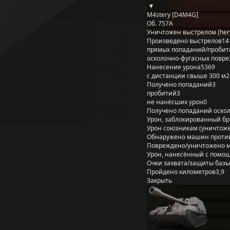
M4stery [D4M4G]
Об. 757А
Уничтожен выстрелом (her
Произведено выстрелов
14
прямых попаданий/пробит
осколочно-фугасных повр
Нанесение урона
5369
с дистанции свыше 300 м
2
Получено попаданий
3
пробитий
3
не нанёсших урон
0
Получено попаданий оско
Урон, заблокированный б
Урон союзникам (уничтож
Обнаружено машин проти
Повреждено/уничтожено 
Урон, нанесённый с помощ
Очки захвата/защиты базы
Пройдено километров
3,9
Закрыть