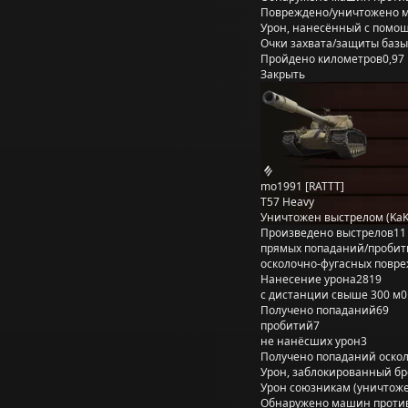
Повреждено/уничтожено 
Урон, нанесённый с помощ
Очки захвата/защиты базы
Пройдено километров
0,97
Закрыть
mo1991 [RATTT]
T57 Heavy
Уничтожен выстрелом (KaK
Произведено выстрелов
11
прямых попаданий/пробит
осколочно-фугасных повр
Нанесение урона
2819
с дистанции свыше 300 м
0
Получено попаданий
69
пробитий
7
не нанёсших урон
3
Получено попаданий оско
Урон, заблокированный б
Урон союзникам (уничтож
Обнаружено машин проти