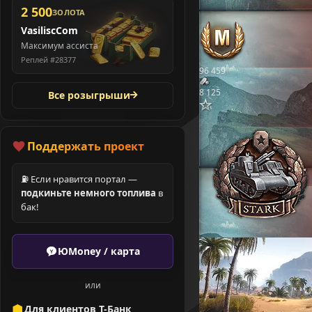
2 500
ЗОЛОТА
VasiliscCom
Максимум ассиста
Реплей #28377
96 459
8 125
Все розыгрыши
Поддержать проект
⛽ Если нравится портал —
подкиньте немного топлива
в
бак!
ЮMoney / карта
или
Для клиентов Т-Банк