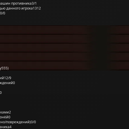
машин противника
3/1
ью данного игрока
1312
0/0
y555)
ий
12/9
еждений
0
0
лками
2
ронёй
0
ено/повреждений)
0/0
вника
4