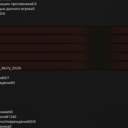
машин противника
6/3
ью данного игрока
0
0/0
_Mo7y_2020)
ий
9/7
еждений
0
лками
60
ронёй
1340
ено/повреждений)
0/0
вника
0