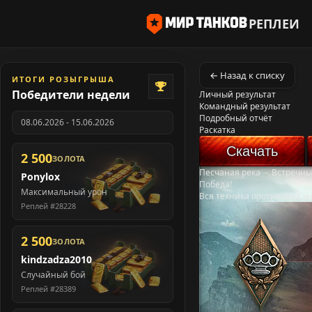
РЕПЛЕИ
← Назад к списку
ИТОГИ РОЗЫГРЫША
Победители недели
Личный результат
Командный результат
Подробный отчёт
08.06.2026 - 15.06.2026
Раскатка
Скачать
2 500
ЗОЛОТА
Песчаная река
-
Встречны
Ponylox
Победа!
Максимальный урон
Вся техника противника у
Реплей #28228
2 500
ЗОЛОТА
kindzadza2010
Случайный бой
Реплей #28389