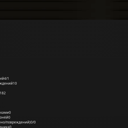
ий
4/1
еждений
10
182
лками
0
ронёй
0
ено/повреждений)
0/0
вника
0