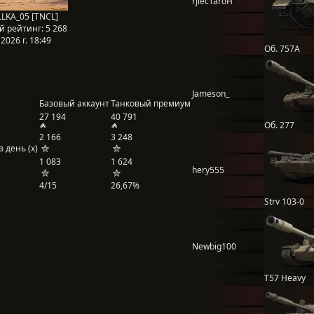
rJlecTaroH
LKA_05 [TNCL]
й рейтинг:
5 268
2026 г. 18:49
Об. 757А
Jameson_
Базовый аккаунт
Танковый премиум
27 194
40 791
Об. 277
2 166
3 248
 день (x)
1 083
1 624
hery555
4/15
26,67%
Strv 103-0
Newbig100
T57 Heavy