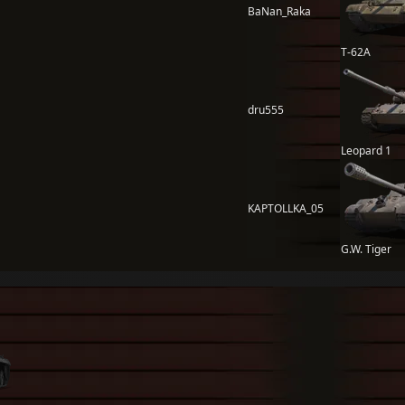
BaNan_Raka
Т-62А
dru555
Leopard 1
KAPTOLLKA_05
G.W. Tiger