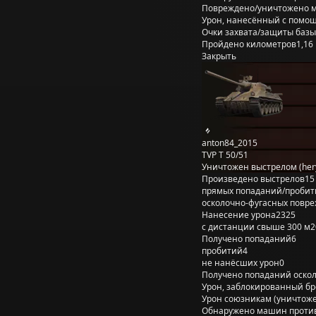
Повреждено/уничтожено 
Урон, нанесённый с помощ
Очки захвата/защиты базы
Пройдено километров
1,16
Закрыть
anton84_2015
TVP T 50/51
Уничтожен выстрелом (her
Произведено выстрелов
15
прямых попаданий/пробит
осколочно-фугасных повр
Нанесение урона
2325
с дистанции свыше 300 м
2
Получено попаданий
6
пробитий
4
не нанёсших урон
0
Получено попаданий оско
Урон, заблокированный б
Урон союзникам (уничтож
Обнаружено машин проти