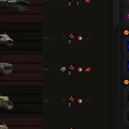
2
1
2
2
2