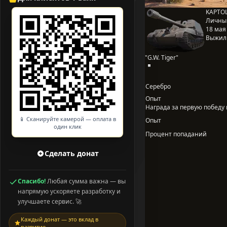
KAPTOL
Личны
18 мая 
Выжил
"G.W. Tiger"
Серебро
Опыт
Награда за первую победу в
📱 Сканируйте камерой — оплата в
Опыт
один клик
Процент попаданий
Сделать донат
Спасибо!
Любая сумма важна — вы
напрямую ускоряете разработку и
улучшаете сервис. 🚀
Каждый донат — это вклад в
развитие