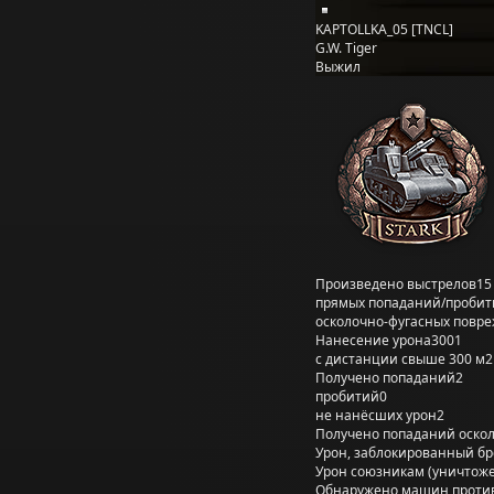
KAPTOLLKA_05 [TNCL]
G.W. Tiger
Выжил
Произведено выстрелов
15
прямых попаданий/пробит
осколочно-фугасных повр
Нанесение урона
3001
с дистанции свыше 300 м
2
Получено попаданий
2
пробитий
0
не нанёсших урон
2
Получено попаданий оско
Урон, заблокированный б
Урон союзникам (уничтож
Обнаружено машин проти