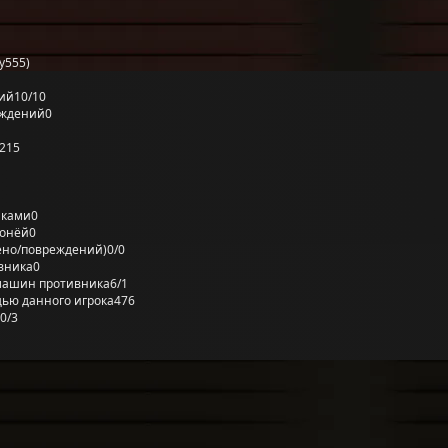
y555)
ий
10/10
еждений
0
215
лками
0
ронёй
0
ено/повреждений)
0/0
вника
0
машин противника
6/1
ью данного игрока
476
0/3