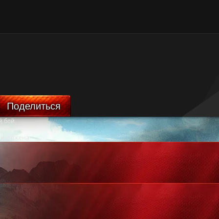
Поделиться
й бой
ничтожена