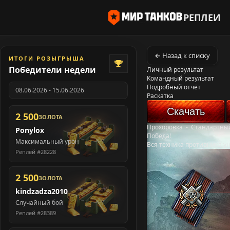
РЕПЛЕИ
← Назад к списку
ИТОГИ РОЗЫГРЫША
Победители недели
Личный результат
Командный результат
Подробный отчёт
08.06.2026 - 15.06.2026
Раскатка
Скачать
2 500
ЗОЛОТА
Прохоровка
-
Стандартны
Ponylox
Победа!
Максимальный урон
Вся техника противника у
Реплей #28228
2 500
ЗОЛОТА
kindzadza2010
Случайный бой
Реплей #28389