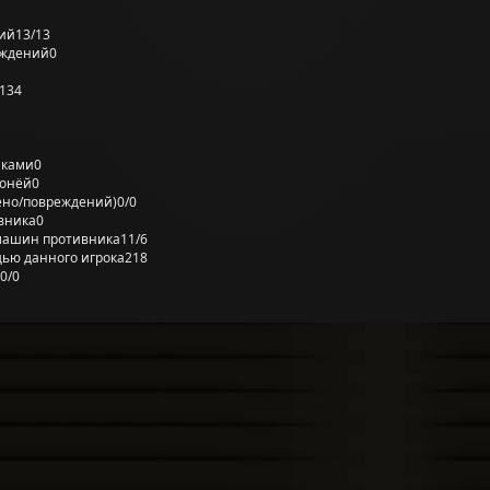
ий
13/13
еждений
0
134
лками
0
ронёй
0
ено/повреждений)
0/0
вника
0
машин противника
11/6
ью данного игрока
218
0/0