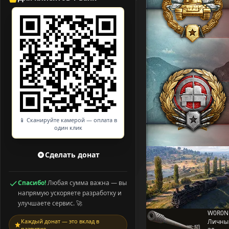
📱 Сканируйте камерой — оплата в
один клик
Сделать донат
Спасибо!
Любая сумма важна — вы
напрямую ускоряете разработку и
улучшаете сервис. 🚀
W0R0N
Каждый донат — это вклад в
Личны
развитие