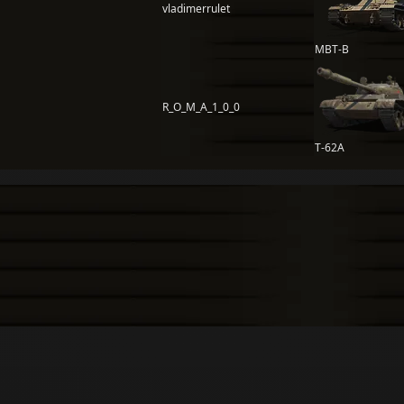
vladimerrulet
MBT-B
R_O_M_A_1_0_0
Т-62А