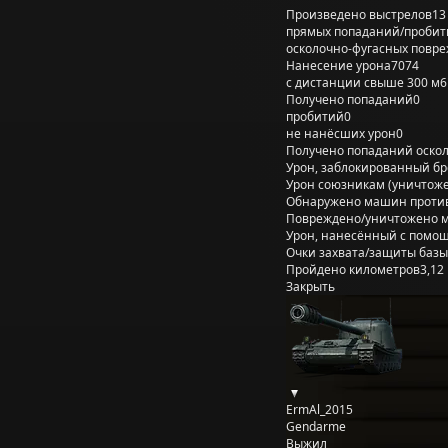
Произведено выстрелов
13
прямых попаданий/пробит
осколочно-фугасных повр
Нанесение урона
7074
с дистанции свыше 300 м
6
Получено попаданий
0
пробитий
0
не нанёсших урон
0
Получено попаданий оско
Урон, заблокированный б
Урон союзникам (уничтож
Обнаружено машин проти
Повреждено/уничтожено 
Урон, нанесённый с помощ
Очки захвата/защиты базы
Пройдено километров
3,12
Закрыть
ErmAl_2015
Gendarme
Выжил