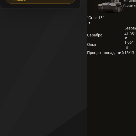
30 июня
Выжил
"Grille 15"
Базов
41 051
Серебро
1 061
Опыт
Процент попаданий
13/13