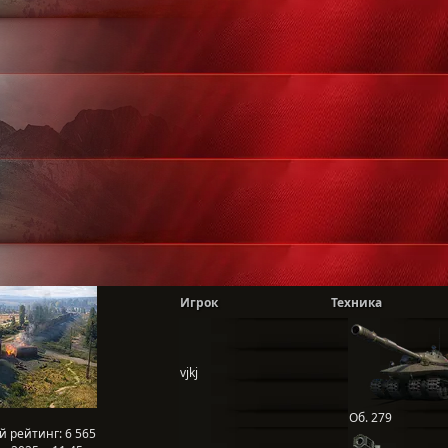
Игрок
Техника
vjkj
Об. 279
й рейтинг:
6 565