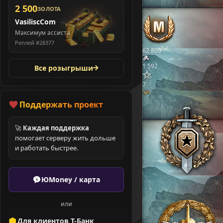
2 500
ЗОЛОТА
VasiliscCom
Максимум ассиста
Реплей #28377
62 809
1 592
Все розыгрыши
7
Поддержать проект
🚀
Каждая поддержка
помогает серверу жить дольше
и работать быстрее.
ЮMoney / карта
или
Для клиентов Т-Банк