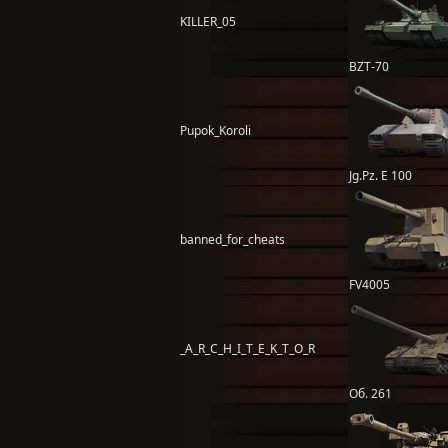
KILLER_05
BZT-70
Pupok_Koroli
Jg.Pz. E 100
banned_for_cheats
FV4005
_A_R_C_H_I_T_E_K_T_O_R
Об. 261