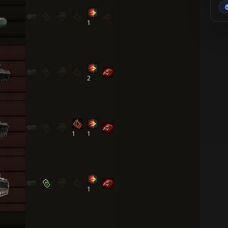
1
2
1
1
1