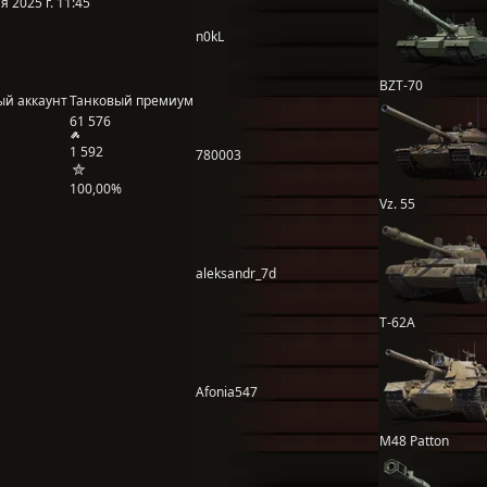
 2025 г. 11:45
n0kL
BZT-70
ый аккаунт
Танковый премиум
61 576
1 592
780003
100,00%
Vz. 55
aleksandr_7d
Т-62А
Afonia547
M48 Patton