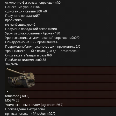
осколочно-фугасных повреждений
0
Нанесение урона
1184
с дистанции свыше 300 м
0
Получено попаданий
7
пробитий
5
не нанёсших урон
2
Получено попаданий осколками
0
Урон, заблокированный бронёй
480
Урон союзникам (уничтожено/повреждений)
0/0
Обнаружено машин противника
4
Повреждено/уничтожено машин противника
2/0
Урон, нанесённый с помощью данного игрока
0
Очки захвата/защиты базы
0/0
Пройдено километров
0,88
Закрыть
tomatooo [-IAO-]
M53/M55
Уничтожен выстрелом (agronom1967)
Произведено выстрелов
4
прямых попаданий/пробитий
2/0