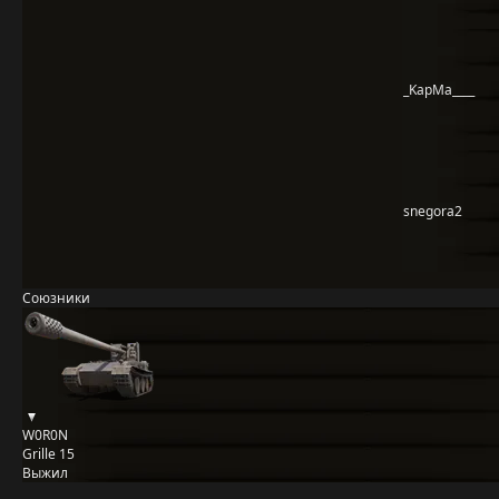
_KapMa____
snegora2
Союзники
W0R0N
Grille 15
Выжил