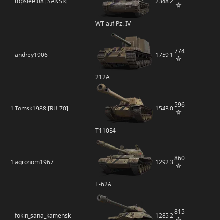
topsteel08 [SANSR]
2348
2
WT auf Pz. IV
774
andrey1906
1759
1
212А
596
1
Tomsk1988 [RU-70]
1543
0
T110E4
860
1
agronom1967
1292
3
Т-62А
815
fokin_sana_kamensk
1285
2