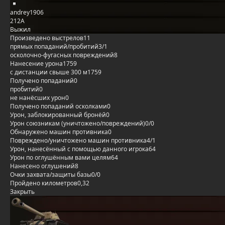
andrey1906
212А
Выжил
Произведено выстрелов
11
прямых попаданий/пробитий
3/1
осколочно-фугасных повреждений
8
Нанесение урона
1759
с дистанции свыше 300 м
1759
Получено попаданий
0
пробитий
0
не нанёсших урон
0
Получено попаданий осколками
0
Урон, заблокированный бронёй
0
Урон союзникам (уничтожено/повреждений)
0/0
Обнаружено машин противника
0
Повреждено/уничтожено машин противника
4/1
Урон, нанесённый с помощью данного игрока
64
Урон по оглушённым вами целям
64
Нанесено оглушений
8
Очки захвата/защиты базы
0/0
Пройдено километров
0,32
Закрыть