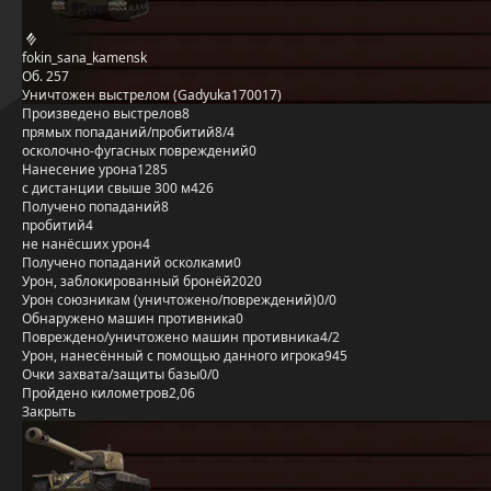
fokin_sana_kamensk
Об. 257
Уничтожен выстрелом (Gadyuka170017)
Произведено выстрелов
8
прямых попаданий/пробитий
8/4
осколочно-фугасных повреждений
0
Нанесение урона
1285
с дистанции свыше 300 м
426
Получено попаданий
8
пробитий
4
не нанёсших урон
4
Получено попаданий осколками
0
Урон, заблокированный бронёй
2020
Урон союзникам (уничтожено/повреждений)
0/0
Обнаружено машин противника
0
Повреждено/уничтожено машин противника
4/2
Урон, нанесённый с помощью данного игрока
945
Очки захвата/защиты базы
0/0
Пройдено километров
2,06
Закрыть