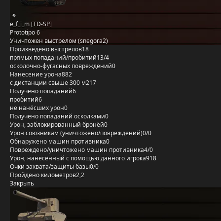
e_f_i_m [TD-SP]
Prototipo 6
Уничтожен выстрелом (snegora2)
Произведено выстрелов
18
прямых попаданий/пробитий
13/4
осколочно-фугасных повреждений
0
Нанесение урона
882
с дистанции свыше 300 м
217
Получено попаданий
6
пробитий
6
не нанёсших урон
0
Получено попаданий осколками
0
Урон, заблокированный бронёй
0
Урон союзникам (уничтожено/повреждений)
0/0
Обнаружено машин противника
0
Повреждено/уничтожено машин противника
4/0
Урон, нанесённый с помощью данного игрока
918
Очки захвата/защиты базы
0/0
Пройдено километров
2,2
Закрыть