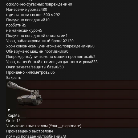
осколочно-фугасных повреждений
0
Нанесение урона
2480
с дистанции свыше 300 м
292
Получено попаданий
10
пробитий
5
не нанёсших урон
5
Получено попаданий осколками
1
Урон, заблокированный бронёй
2130
Урон союзникам (уничтожено/повреждений)
0/0
Обнаружено машин противника
0
Повреждено/уничтожено машин противника
6/2
Урон, нанесённый с помощью данного игрока
833
Очки захвата/защиты базы
0/50
Пройдено километров
2,06
Закрыть
_KapMa____
Grille 15
Уничтожен выстрелом (Your___nightmare)
Произведено выстрелов
4
прямых попаданий/пробитий
3/3