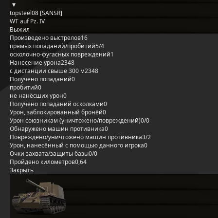
topsteel08 [SANSR]
WT auf Pz. IV
Выжил
Произведено выстрелов
16
прямых попаданий/пробитий
5/4
осколочно-фугасных повреждений
1
Нанесение урона
2348
с дистанции свыше 300 м
2348
Получено попаданий
0
пробитий
0
не нанёсших урон
0
Получено попаданий осколками
0
Урон, заблокированный бронёй
0
Урон союзникам (уничтожено/повреждений)
0/0
Обнаружено машин противника
0
Повреждено/уничтожено машин противника
3/2
Урон, нанесённый с помощью данного игрока
0
Очки захвата/защиты базы
0/0
Пройдено километров
0,64
Закрыть