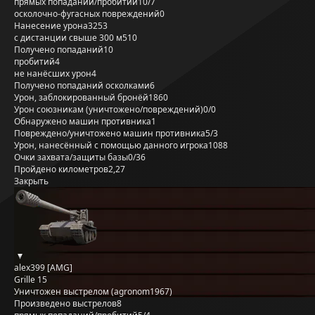
прямых попаданий/пробитий
10/7
осколочно-фугасных повреждений
0
Нанесение урона
3253
с дистанции свыше 300 м
510
Получено попаданий
10
пробитий
4
не нанёсших урон
4
Получено попаданий осколками
6
Урон, заблокированный бронёй
1860
Урон союзникам (уничтожено/повреждений)
0/0
Обнаружено машин противника
1
Повреждено/уничтожено машин противника
5/3
Урон, нанесённый с помощью данного игрока
1088
Очки захвата/защиты базы
0/36
Пройдено километров
2,27
Закрыть
alex399 [AMG]
Grille 15
Уничтожен выстрелом (agronom1967)
Произведено выстрелов
8