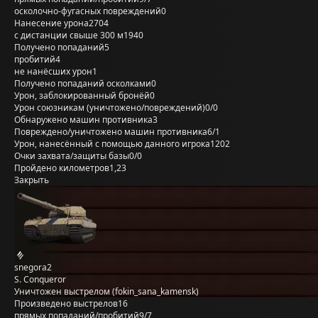
осколочно-фугасных повреждений
0
Нанесение урона
2704
с дистанции свыше 300 м
1940
Получено попаданий
5
пробитий
4
не нанёсших урон
1
Получено попаданий осколками
0
Урон, заблокированный бронёй
0
Урон союзникам (уничтожено/повреждений)
0/0
Обнаружено машин противника
3
Повреждено/уничтожено машин противника
6/1
Урон, нанесённый с помощью данного игрока
1202
Очки захвата/защиты базы
0/0
Пройдено километров
1,23
Закрыть
snegora2
S. Conqueror
Уничтожен выстрелом (fokin_sana_kamensk)
Произведено выстрелов
16
прямых попаданий/пробитий
9/7