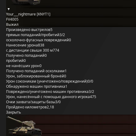
Your___nightmare [KNYT1]
FV4005
Выжил
Произведено выстрелов
5
прямых попаданий/пробитий
3/2
осколочно-фугасных повреждений
0
Нанесение урона
838
с дистанции свыше 300 м
774
Получено попаданий
0
пробитий
0
не нанёсших урон
0
Получено попаданий осколками
1
Урон, заблокированный бронёй
0
Урон союзникам (уничтожено/повреждений)
0/0
Обнаружено машин противника
1
Повреждено/уничтожено машин противника
3/2
Урон, нанесённый с помощью данного игрока
475
Очки захвата/защиты базы
3/0
Пройдено километров
2,18
Закрыть