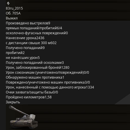
83ru_2015
Об. 705А
Выжил
Произведено выстрелов
9
прямых попаданий/пробитий
6/4
осколочно-фугасных повреждений
0
Нанесение урона
2436
с дистанции свыше 300 м
602
Получено попаданий
9
пробитий
2
не нанёсших урон
5
Получено попаданий осколками
3
Урон, заблокированный бронёй
1280
Урон союзникам (уничтожено/повреждений)
0/0
Обнаружено машин противника
1
Повреждено/уничтожено машин противника
3/0
Урон, нанесённый с помощью данного игрока
1334
Очки захвата/защиты базы
0/0
Пройдено километров
1,58
Закрыть