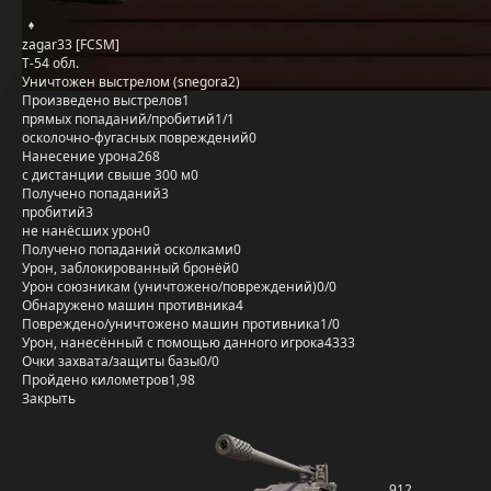
zagar33 [FCSM]
Т-54 обл.
Уничтожен выстрелом (snegora2)
Произведено выстрелов
1
прямых попаданий/пробитий
1/1
осколочно-фугасных повреждений
0
Нанесение урона
268
с дистанции свыше 300 м
0
Получено попаданий
3
пробитий
3
не нанёсших урон
0
Получено попаданий осколками
0
Урон, заблокированный бронёй
0
Урон союзникам (уничтожено/повреждений)
0/0
Обнаружено машин противника
4
Повреждено/уничтожено машин противника
1/0
Урон, нанесённый с помощью данного игрока
4333
Очки захвата/защиты базы
0/0
Пройдено километров
1,98
Закрыть
912