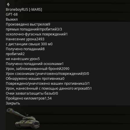
BroneboyRUS [-MARS]
GPT-68
Выжил
Произведено выстрелов
9
прямых попаданий/пробитий
3/3
осколочно-фугасных повреждений
1
Нанесение урона
2493
с дистанции свыше 300 м
0
Получено попаданий
8
пробитий
2
не нанёсших урон
5
Получено попаданий осколками
1
Урон, заблокированный бронёй
2090
Урон союзникам (уничтожено/повреждений)
0/0
Обнаружено машин противника
0
Повреждено/уничтожено машин противника
3/1
Урон, нанесённый с помощью данного игрока
851
Очки захвата/защиты базы
0/0
Пройдено километров
1,54
Закрыть