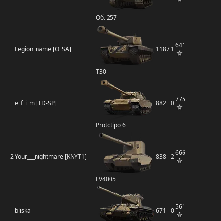
Об. 257
641
Legion_name [O_SA]
1187
1
T30
775
e_f_i_m [TD-SP]
882
0
Prototipo 6
666
2
Your___nightmare [KNYT1]
838
2
FV4005
561
bliska
671
0