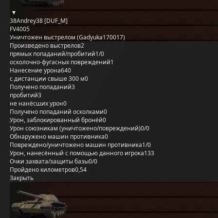
38Andrey38 [DUF_M]
FV4005
Уничтожен выстрелом (Gadyuka170017)
Произведено выстрелов
2
прямых попаданий/пробитий
1/0
осколочно-фугасных повреждений
1
Нанесение урона
640
с дистанции свыше 300 м
0
Получено попаданий
3
пробитий
3
не нанёсших урон
0
Получено попаданий осколками
0
Урон, заблокированный бронёй
0
Урон союзникам (уничтожено/повреждений)
0/0
Обнаружено машин противника
0
Повреждено/уничтожено машин противника
1/0
Урон, нанесённый с помощью данного игрока
133
Очки захвата/защиты базы
0/0
Пройдено километров
0,54
Закрыть