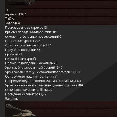
agronom1967
Т-62А
Затоплен
Произведено выстрелов
13
прямых попаданий/пробитий
10/5
осколочно-фугасных повреждений
0
Нанесение урона
1292
с дистанции свыше 300 м
377
Получено попаданий
6
пробитий
3
не нанёсших урон
3
Получено попаданий осколками
0
Урон, заблокированный бронёй
1940
Урон союзникам (уничтожено/повреждений)
0/0
Обнаружено машин противника
1
Повреждено/уничтожено машин противника
4/3
Урон, нанесённый с помощью данного игрока
789
Очки захвата/защиты базы
0/0
Пройдено километров
2,27
Закрыть