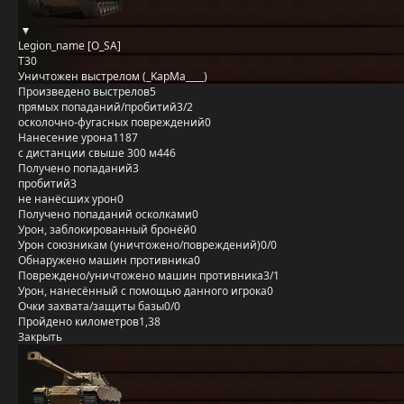
Legion_name [O_SA]
T30
Уничтожен выстрелом (_KapMa____)
Произведено выстрелов
5
прямых попаданий/пробитий
3/2
осколочно-фугасных повреждений
0
Нанесение урона
1187
с дистанции свыше 300 м
446
Получено попаданий
3
пробитий
3
не нанёсших урон
0
Получено попаданий осколками
0
Урон, заблокированный бронёй
0
Урон союзникам (уничтожено/повреждений)
0/0
Обнаружено машин противника
0
Повреждено/уничтожено машин противника
3/1
Урон, нанесённый с помощью данного игрока
0
Очки захвата/защиты базы
0/0
Пройдено километров
1,38
Закрыть