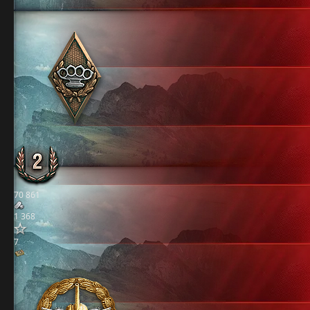
70 861
1 368
7