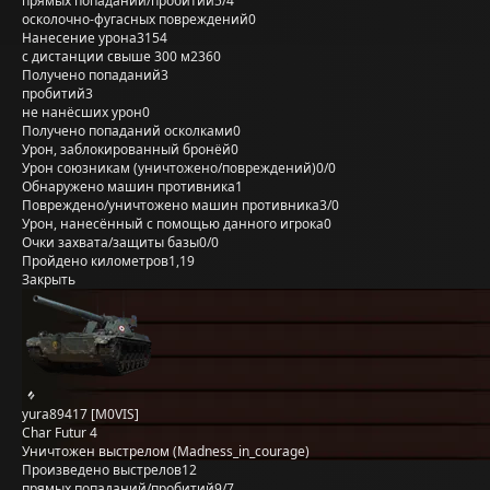
прямых попаданий/пробитий
5/4
осколочно-фугасных повреждений
0
Нанесение урона
3154
с дистанции свыше 300 м
2360
Получено попаданий
3
пробитий
3
не нанёсших урон
0
Получено попаданий осколками
0
Урон, заблокированный бронёй
0
Урон союзникам (уничтожено/повреждений)
0/0
Обнаружено машин противника
1
Повреждено/уничтожено машин противника
3/0
Урон, нанесённый с помощью данного игрока
0
Очки захвата/защиты базы
0/0
Пройдено километров
1,19
Закрыть
yura89417 [M0VIS]
Char Futur 4
Уничтожен выстрелом (Madness_in_courage)
Произведено выстрелов
12
прямых попаданий/пробитий
9/7