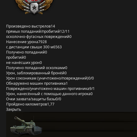
Произведено выстрелов
14
прямых попаданий/пробитий
12/11
осколочно-фугасных повреждений
0
Нанесение урона
7928
с дистанции свыше 300 м
6563
Получено попаданий
0
пробитий
0
не нанёсших урон
0
Получено попаданий осколками
0
Урон, заблокированный бронёй
0
Урон союзникам (уничтожено/повреждений)
0/0
Обнаружено машин противника
1
Повреждено/уничтожено машин противника
9/1
Урон, нанесённый с помощью данного игрока
0
Очки захвата/защиты базы
0/0
Пройдено километров
1,77
Закрыть