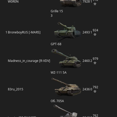
W0R0N
7928
1
Grille 15
3
924
1
BroneboyRUS [-MARS]
2493
1
GPT-68
979
Madness_in_courage [R-VDV]
2460
2
WZ-111 5A
792
83ru_2015
2436
0
Об. 705А
762