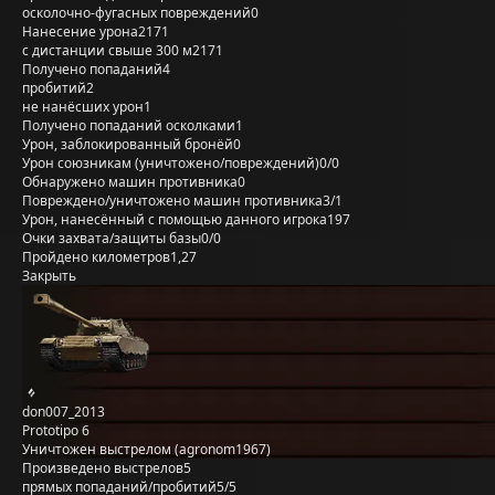
осколочно-фугасных повреждений
0
Нанесение урона
2171
с дистанции свыше 300 м
2171
Получено попаданий
4
пробитий
2
не нанёсших урон
1
Получено попаданий осколками
1
Урон, заблокированный бронёй
0
Урон союзникам (уничтожено/повреждений)
0/0
Обнаружено машин противника
0
Повреждено/уничтожено машин противника
3/1
Урон, нанесённый с помощью данного игрока
197
Очки захвата/защиты базы
0/0
Пройдено километров
1,27
Закрыть
don007_2013
Prototipo 6
Уничтожен выстрелом (agronom1967)
Произведено выстрелов
5
прямых попаданий/пробитий
5/5