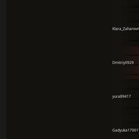
Klara_Zaharov
Dmitriy0929
yura89417
Gadyuka17001