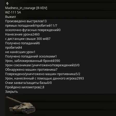
Madness_in_courage [R-VDV]
WZ-111 5A
Выжил
Произведено выстрелов
13
прямых попаданий/пробитий
11/7
осколочно-фугасных повреждений
0
Нанесение урона
2460
с дистанции свыше 300 м
487
Получено попаданий
6
пробитий
4
не нанёсших урон
1
Получено попаданий осколками
1
Урон, заблокированный бронёй
390
Урон союзникам (уничтожено/повреждений)
0/0
Обнаружено машин противника
7
Повреждено/уничтожено машин противника
5/2
Урон, нанесённый с помощью данного игрока
2993
Очки захвата/защиты базы
0/0
Пройдено километров
2,8
Закрыть