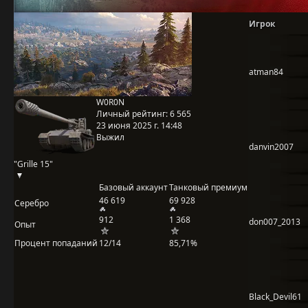
Игрок
atman84
W0R0N
Личный рейтинг:
6 565
23 июня 2025 г. 14:48
Выжил
danvin2007
"Grille 15"
Базовый аккаунт
Танковый премиум
46 619
69 928
Серебро
912
1 368
don007_2013
Опыт
Процент попаданий
12/14
85,71%
Black_Devil61