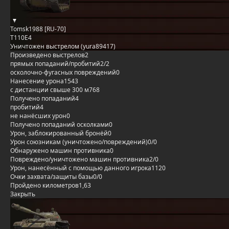
Tomsk1988 [RU-70]
T110E4
Уничтожен выстрелом (yura89417)
Произведено выстрелов
2
прямых попаданий/пробитий
2/2
осколочно-фугасных повреждений
0
Нанесение урона
1543
с дистанции свыше 300 м
768
Получено попаданий
4
пробитий
4
не нанёсших урон
0
Получено попаданий осколками
0
Урон, заблокированный бронёй
0
Урон союзникам (уничтожено/повреждений)
0/0
Обнаружено машин противника
0
Повреждено/уничтожено машин противника
2/0
Урон, нанесённый с помощью данного игрока
1120
Очки захвата/защиты базы
0/0
Пройдено километров
1,63
Закрыть