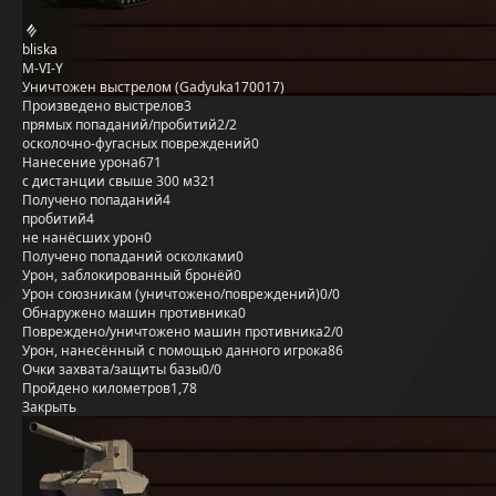
bliska
M-VI-Y
Уничтожен выстрелом (Gadyuka170017)
Произведено выстрелов
3
прямых попаданий/пробитий
2/2
осколочно-фугасных повреждений
0
Нанесение урона
671
с дистанции свыше 300 м
321
Получено попаданий
4
пробитий
4
не нанёсших урон
0
Получено попаданий осколками
0
Урон, заблокированный бронёй
0
Урон союзникам (уничтожено/повреждений)
0/0
Обнаружено машин противника
0
Повреждено/уничтожено машин противника
2/0
Урон, нанесённый с помощью данного игрока
86
Очки захвата/защиты базы
0/0
Пройдено километров
1,78
Закрыть