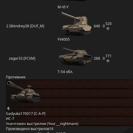
M-VI-Y
520
2
38Andrey38 [DUF_M]
640
0
FV4005
771
zagar33 [FCSM]
268
0
Т-54 обл.
Противник
Gadyuka170017 [C-A-P]
ИС-7
Уничтожен выстрелом (Your___nightmare)
Произведено выстрелов
16