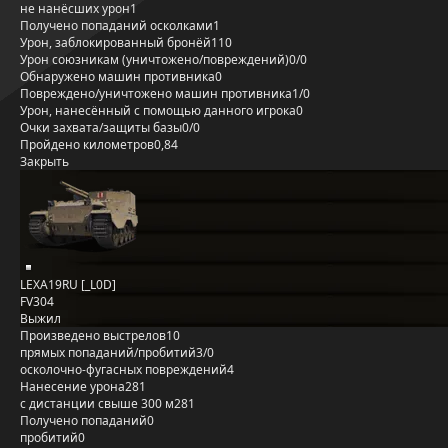
не нанёсших урон
1
Получено попаданий осколками
1
Урон, заблокированный бронёй
110
Урон союзникам (уничтожено/повреждений)
0/0
Обнаружено машин противника
0
Повреждено/уничтожено машин противника
1/0
Урон, нанесённый с помощью данного игрока
0
Очки захвата/защиты базы
0/0
Пройдено километров
0,84
Закрыть
LEXA19RU [_L0D]
FV304
Выжил
Произведено выстрелов
10
прямых попаданий/пробитий
3/0
осколочно-фугасных повреждений
4
Нанесение урона
281
с дистанции свыше 300 м
281
Получено попаданий
0
пробитий
0