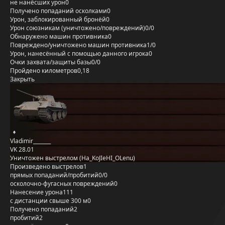
не нанёсших урон
0
Получено попаданий осколками
0
Урон, заблокированный бронёй
0
Урон союзникам (уничтожено/повреждений)
0/0
Обнаружено машин противника
0
Повреждено/уничтожено машин противника
1/0
Урон, нанесённый с помощью данного игрока
0
Очки захвата/защиты базы
0/0
Пройдено километров
0,18
Закрыть
Vladimir_______
VK 28.01
Уничтожен выстрелом (Ha_KoJIeHI_OLenu)
Произведено выстрелов
1
прямых попаданий/пробитий
0/0
осколочно-фугасных повреждений
0
Нанесение урона
111
с дистанции свыше 300 м
0
Получено попаданий
2
пробитий
2