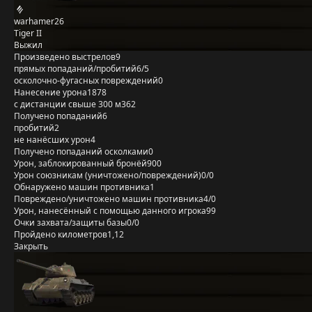
warhamer26
Tiger II
Выжил
Произведено выстрелов
9
прямых попаданий/пробитий
6/5
осколочно-фугасных повреждений
0
Нанесение урона
1878
с дистанции свыше 300 м
362
Получено попаданий
6
пробитий
2
не нанёсших урон
4
Получено попаданий осколками
0
Урон, заблокированный бронёй
900
Урон союзникам (уничтожено/повреждений)
0/0
Обнаружено машин противника
1
Повреждено/уничтожено машин противника
4/0
Урон, нанесённый с помощью данного игрока
99
Очки захвата/защиты базы
0/0
Пройдено километров
1,12
Закрыть