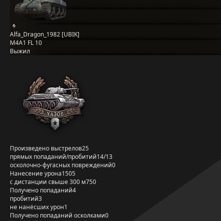
Alfa_Dragon_1982 [UBIK]
M4A1 FL 10
Выжил
Произведено выстрелов
25
прямых попаданий/пробитий
14/13
осколочно-фугасных повреждений
0
Нанесение урона
1505
с дистанции свыше 300 м
750
Получено попаданий
4
пробитий
3
не нанёсших урон
1
Получено попаданий осколками
0