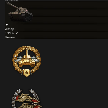
Wasap
ShPTK-TVP
Выжил