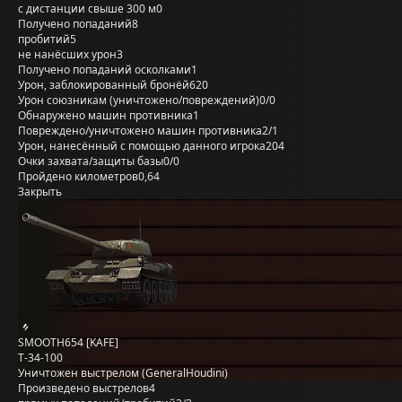
с дистанции свыше 300 м
0
Получено попаданий
8
пробитий
5
не нанёсших урон
3
Получено попаданий осколками
1
Урон, заблокированный бронёй
620
Урон союзникам (уничтожено/повреждений)
0/0
Обнаружено машин противника
1
Повреждено/уничтожено машин противника
2/1
Урон, нанесённый с помощью данного игрока
204
Очки захвата/защиты базы
0/0
Пройдено километров
0,64
Закрыть
SMOOTH654 [KAFE]
Т-34-100
Уничтожен выстрелом (GeneralHoudini)
Произведено выстрелов
4