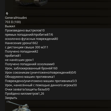
GeneralHoudini
703 II (100)
Выжил
Произведено выстрелов
10
прямых попаданий/пробитий
7/6
осколочно-фугасных повреждений
0
Нанесение урона
1662
с дистанции свыше 300 м
311
Получено попаданий
2
пробитий
1
не нанёсших урон
1
Получено попаданий осколками
0
Урон, заблокированный бронёй
160
Урон союзникам (уничтожено/повреждений)
0/0
Обнаружено машин противника
1
Повреждено/уничтожено машин противника
5/3
Урон, нанесённый с помощью данного игрока
50
Очки захвата/защиты базы
0/0
Пройдено километров
1,26
Закрыть