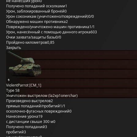
не нанёсших урон
0
Получено попаданий осколками
1
Урон, заблокированный бронёй
0
Урон союзникам (уничтожено/повреждений)
0/0
Обнаружено машин противника
2
Повреждено/уничтожено машин противника
1/1
Урон, нанесённый с помощью данного игрока
603
Очки захвата/защиты базы
0/0
Пройдено километров
0,85
Закрыть
ViolentParrot [CM_1]
Type 58
Уничтожен выстрелом (la2xp1onerchar)
Произведено выстрелов
2
прямых попаданий/пробитий
1/1
осколочно-фугасных повреждений
0
Нанесение урона
19
с дистанции свыше 300 м
0
Получено попаданий
3
пробитий
3