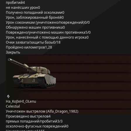
пробитий
4
не нанёсших урон
0
Получено попаданий осколками
0
Урон, заблокированный бронёй
0
Урон союзникам (уничтожено/повреждений)
0/0
Обнаружено машин противника
0
Повреждено/уничтожено машин противника
5/0
Урон, нанесённый с помощью данного игрока
0
Очки захвата/защиты базы
0/18
Пройдено километров
1,28
Закрыть
Ha_KoJIeHI_OLenu
Celestial
Уничтожен выстрелом (Alfa_Dragon_1982)
Произведено выстрелов
4
прямых попаданий/пробитий
3/3
осколочно-фугасных повреждений
0