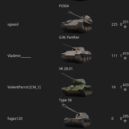
FV304
371
sgvasil
225
0
G.W. Panther
410
Vladimir_______
111
1
VK 28.01
433
ViolentParrot [CM_1]
19
1
Type 58
295
fugas120
0
0