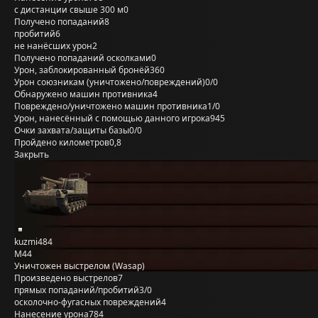
с дистанции свыше 300 м
0
Получено попаданий
8
пробитий
6
не нанёсших урон
2
Получено попаданий осколками
0
Урон, заблокированный бронёй
360
Урон союзникам (уничтожено/повреждений)
0/0
Обнаружено машин противника
4
Повреждено/уничтожено машин противника
1/0
Урон, нанесённый с помощью данного игрока
945
Очки захвата/защиты базы
0/0
Пройдено километров
0,8
Закрыть
kuzmi484
M44
Уничтожен выстрелом (Wasap)
Произведено выстрелов
7
прямых попаданий/пробитий
3/0
осколочно-фугасных повреждений
4
Нанесение урона
784