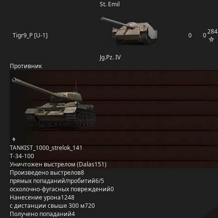
St. Emil
284
Tigr9_P [U-1]
0
0
Jg.Pz. IV
Противник
TANKIST_1000_strelok_141
Т-34-100
Уничтожен выстрелом (Dalas151)
Произведено выстрелов
8
прямых попаданий/пробитий
6/5
осколочно-фугасных повреждений
0
Нанесение урона
1248
с дистанции свыше 300 м
720
Получено попаданий
4