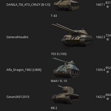
821
DANILA_TbI_4TO_CRAZY [B-CO]
1667
1
Т-43
724
GeneralHoudini
1662
3
703 II (100)
952
Alfa_Dragon_1982 [UBIK]
1505
4
M4A1 FL 10
684
Gasan26012010
1422
0
КВ-2