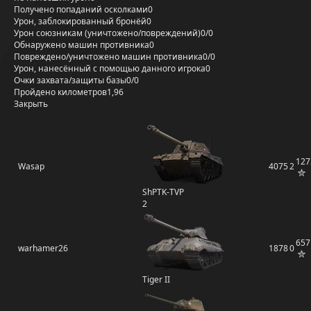
Получено попаданий осколками
0
Урон, заблокированный бронёй
0
Урон союзникам (уничтожено/повреждений)
0/0
Обнаружено машин противника
0
Повреждено/уничтожено машин противника
0/0
Урон, нанесённый с помощью данного игрока
0
Очки захвата/защиты базы
0/0
Пройдено километров
1,96
Закрыть
127
Wasap
4075
2
ShPTK-TVP
2
657
warhamer26
1878
0
Tiger II