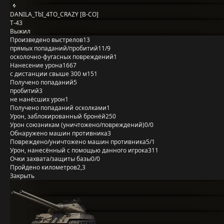
DANILA_TbI_4TO_CRAZY [B-CO]
Т-43
Выжил
Произведено выстрелов
13
прямых попаданий/пробитий
11/9
осколочно-фугасных повреждений
1
Нанесение урона
1667
с дистанции свыше 300 м
151
Получено попаданий
5
пробитий
3
не нанёсших урон
1
Получено попаданий осколками
1
Урон, заблокированный бронёй
250
Урон союзникам (уничтожено/повреждений)
0/0
Обнаружено машин противника
3
Повреждено/уничтожено машин противника
5/1
Урон, нанесённый с помощью данного игрока
311
Очки захвата/защиты базы
0/0
Пройдено километров
2,3
Закрыть