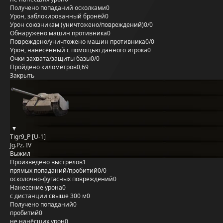
Получено попаданий осколками
0
Урон, заблокированный бронёй
0
Урон союзникам (уничтожено/повреждений)
0/0
Обнаружено машин противника
0
Повреждено/уничтожено машин противника
0/0
Урон, нанесённый с помощью данного игрока
0
Очки захвата/защиты базы
0/0
Пройдено километров
0,69
Закрыть
Tigr9_P [U-1]
Jg.Pz. IV
Выжил
Произведено выстрелов
1
прямых попаданий/пробитий
0/0
осколочно-фугасных повреждений
0
Нанесение урона
0
с дистанции свыше 300 м
0
Получено попаданий
0
пробитий
0
не нанёсших урон
0