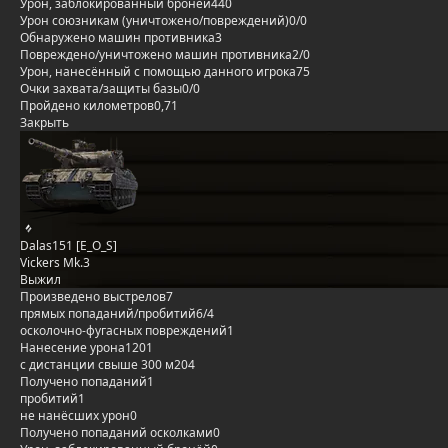
Урон, заблокированный бронёй
440
Урон союзникам (уничтожено/повреждений)
0/0
Обнаружено машин противника
3
Повреждено/уничтожено машин противника
2/0
Урон, нанесённый с помощью данного игрока
75
Очки захвата/защиты базы
0/0
Пройдено километров
0,71
Закрыть
Dalas151 [E_O_S]
Vickers Mk.3
Выжил
Произведено выстрелов
7
прямых попаданий/пробитий
6/4
осколочно-фугасных повреждений
1
Нанесение урона
1201
с дистанции свыше 300 м
204
Получено попаданий
1
пробитий
1
не нанёсших урон
0
Получено попаданий осколками
0