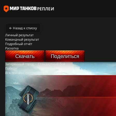
РЕПЛЕИ
← Назад к списку
Личный результат
Командный результат
Подробный отчёт
Раскатка
Скачать
Поделиться
Затерянный город
-
Стандартный бой
Победа!
Вся техника противника уничтожена