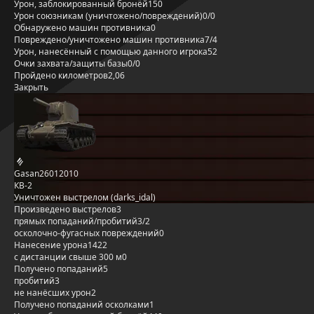
Урон, заблокированный бронёй
150
Урон союзникам (уничтожено/повреждений)
0/0
Обнаружено машин противника
0
Повреждено/уничтожено машин противника
7/4
Урон, нанесённый с помощью данного игрока
52
Очки захвата/защиты базы
0/0
Пройдено километров
2,06
Закрыть
Gasan26012010
КВ-2
Уничтожен выстрелом (darks_idal)
Произведено выстрелов
3
прямых попаданий/пробитий
3/2
осколочно-фугасных повреждений
0
Нанесение урона
1422
с дистанции свыше 300 м
0
Получено попаданий
5
пробитий
3
не нанёсших урон
2
Получено попаданий осколками
1