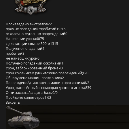
Произведено выстрелов
22
прямых попаданий/пробитий
19/15
осколочно-фугасных повреждений
0
Нанесение урона
4075
с дистанции свыше 300 м
1315
Получено попаданий
4
пробитий
3
не нанёсших урон
0
Получено попаданий осколками
1
Урон, заблокированный бронёй
0
Урон союзникам (уничтожено/повреждений)
0/0
Обнаружено машин противника
2
Повреждено/уничтожено машин противника
8/2
Урон, нанесённый с помощью данного игрока
839
Очки захвата/защиты базы
0/0
Пройдено километров
1,62
Закрыть