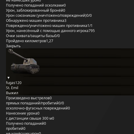
не нанёсших урон
0
Получено попаданий осколками
0
Урон, заблокированный бронёй
0
Урон союзникам (уничтожено/повреждений)
0/0
Обнаружено машин противника
3
Повреждено/уничтожено машин противника
1/1
Урон, нанесённый с помощью данного игрока
795
Очки захвата/защиты базы
0/0
Пройдено километров
1,27
Закрыть
fugas120
St. Emil
Выжил
Произведено выстрелов
0
прямых попаданий/пробитий
0/0
осколочно-фугасных повреждений
0
Нанесение урона
0
с дистанции свыше 300 м
0
Получено попаданий
0
пробитий
0
не нанёсших урон
0