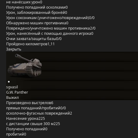
не нанёсших урон
0
Получено попаданий осколками
0
Урон, заблокированный бронёй
0
Урон союзникам (уничтожено/повреждений)
0/0
Обнаружено машин противника
0
Повреждено/уничтожено машин противника
2/0
Урон, нанесённый с помощью данного игрока
0
Очки захвата/защиты базы
0/0
Пройдено километров
1,11
Закрыть
sgvasil
G.W. Panther
Выжил
Произведено выстрелов
6
прямых попаданий/пробитий
0/0
осколочно-фугасных повреждений
2
Нанесение урона
225
с дистанции свыше 300 м
225
Получено попаданий
0
пробитий
0