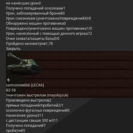
не нанёсших урон
0
Получено попаданий осколками
1
Урон, заблокированный бронёй
0
Урон союзникам (уничтожено/повреждений)
0/0
Обнаружено машин противника
0
Повреждено/уничтожено машин противника
1/0
Урон, нанесённый с помощью данного игрока
72
Очки захвата/защиты базы
0/0
Пройдено километров
1,78
Закрыть
samsonow666 [LECKA]
BZ-58
Уничтожен выстрелом (mayskiyzuk)
Произведено выстрелов
2
прямых попаданий/пробитий
2/1
осколочно-фугасных повреждений
0
Нанесение урона
311
с дистанции свыше 300 м
311
Получено попаданий
7
пробитий
5