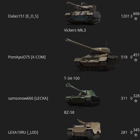
666
Dalas151 [E_O_S]
1201
3
Vickers Mk.3
451
PomApuO75 [X-COM]
518
0
Т-34-100
328
samsonow666 [LECKA]
311
0
BZ-58
345
LEXA19RU [_L0D]
281
0