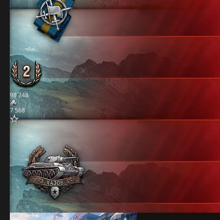
98 748
7 568