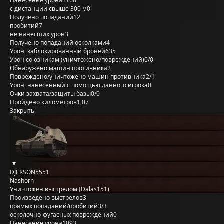
Нанесение урона
1166
с дистанции свыше 300 м
0
Получено попаданий
12
пробитий
7
не нанёсших урон
3
Получено попаданий осколками
4
Урон, заблокированный бронёй
635
Урон союзникам (уничтожено/повреждений)
0/0
Обнаружено машин противника
2
Повреждено/уничтожено машин противника
2/1
Урон, нанесённый с помощью данного игрока
0
Очки захвата/защиты базы
0/0
Пройдено километров
1,07
Закрыть
DJEKSON5551
Nashorn
Уничтожен выстрелом (Dalas151)
Произведено выстрелов
3
прямых попаданий/пробитий
3/3
осколочно-фугасных повреждений
0
Нанесение урона
1093