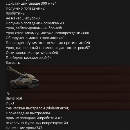
с дистанции свыше 300 м
784
Получено попаданий
2
пробитий
2
не нанёсших урон
0
Получено попаданий осколками
0
Урон, заблокированный бронёй
0
Урон союзникам (уничтожено/повреждений)
0/0
Обнаружено машин противника
0
Повреждено/уничтожено машин противника
3/0
Урон, нанесённый с помощью данного игрока
57
Очки захвата/защиты базы
0/0
Пройдено километров
0,04
Закрыть
darks_idal
ИС-3
Уничтожен выстрелом (ViolentParrot)
Произведено выстрелов
4
прямых попаданий/пробитий
3/2
осколочно-фугасных повреждений
0
Нанесение урона
747