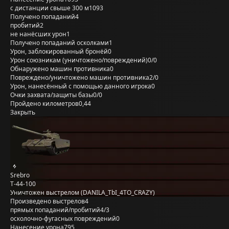
с дистанции свыше 300 м
1093
Получено попаданий
4
пробитий
2
не нанёсших урон
1
Получено попаданий осколками
1
Урон, заблокированный бронёй
0
Урон союзникам (уничтожено/повреждений)
0/0
Обнаружено машин противника
0
Повреждено/уничтожено машин противника
2/0
Урон, нанесённый с помощью данного игрока
0
Очки захвата/защиты базы
0/0
Пройдено километров
0,44
Закрыть
Srebro
Т-44-100
Уничтожен выстрелом (DANILA_TbI_4TO_CRAZY)
Произведено выстрелов
4
прямых попаданий/пробитий
4/3
осколочно-фугасных повреждений
0
Нанесение урона
795