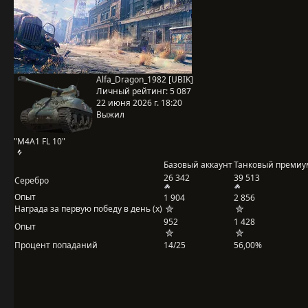
Alfa_Dragon_1982 [UBIK]
Личный рейтинг:
5 087
22 июня 2026 г. 18:20
Выжил
"M4A1 FL 10"
Базовый аккаунт
Танковый премиу
26 342
39 513
Серебро
Опыт
1 904
2 856
Награда за первую победу в день (x)
952
1 428
Опыт
Процент попаданий
14/25
56,00%