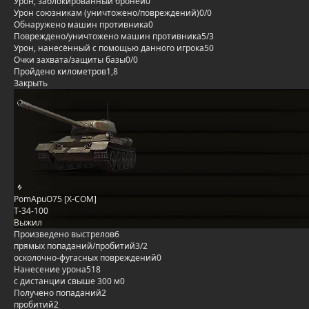
Урон, заблокированный бронёй
0
Урон союзникам (уничтожено/повреждений)
0/0
Обнаружено машин противника
0
Повреждено/уничтожено машин противника
5/3
Урон, нанесённый с помощью данного игрока
50
Очки захвата/защиты базы
0/0
Пройдено километров
1,8
Закрыть
PomApuO75 [X-COM]
Т-34-100
Выжил
Произведено выстрелов
6
прямых попаданий/пробитий
3/2
осколочно-фугасных повреждений
0
Нанесение урона
518
с дистанции свыше 300 м
0
Получено попаданий
2
пробитий
2