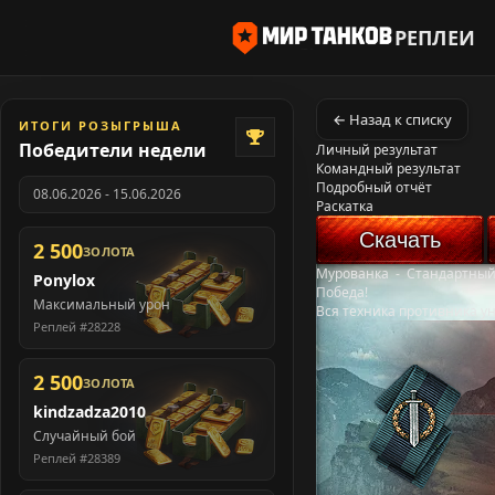
РЕПЛЕИ
← Назад к списку
ИТОГИ РОЗЫГРЫША
Победители недели
Личный результат
Командный результат
Подробный отчёт
08.06.2026 - 15.06.2026
Раскатка
Скачать
2 500
ЗОЛОТА
Мурованка
-
Стандартный
Ponylox
Победа!
Максимальный урон
Вся техника противника у
Реплей #28228
2 500
ЗОЛОТА
kindzadza2010
Случайный бой
Реплей #28389