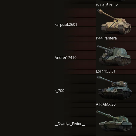
WT auf Pz. IV
karpusik2601
P.44 Pantera
Andrei17410
Lorr. 155 51
k_700l
A.P. AMX 30
__Dyadya_Fedor__