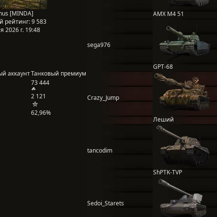
nus [MINDA]
AMX M4 51
й рейтинг:
9 583
 2026 г. 19:48
sega976
GPT-68
ый аккаунт
Танковый премиум
73 444
2 121
Crazy_Jump
62,96%
Леший
tancodim
ShPTK-TVP
Sedoi_Starets