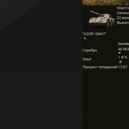
Vitam1
Личны
22 июня
Выжил
"GSOR 1006/7"
Базов
48 963
Серебро
1 414
Опыт
Процент попаданий
17/27