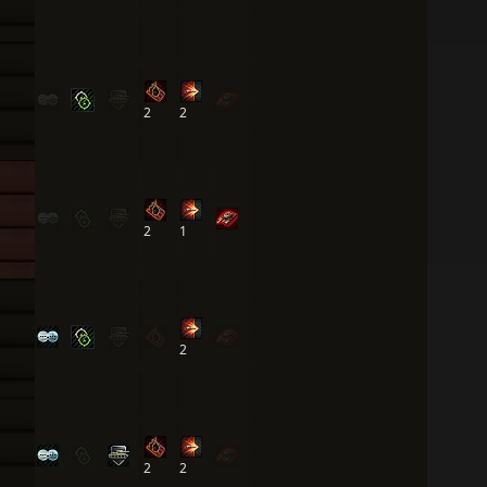
2
2
2
1
2
2
2