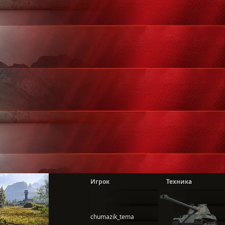
Игрок
Техника
chumazik_tema