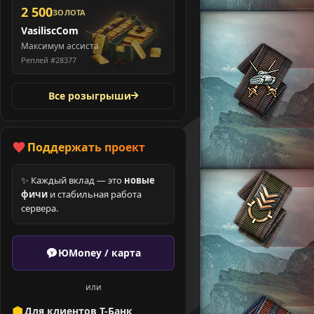
2 500
ЗОЛОТА
VasiliscCom
Максимум ассиста
Реплей #28377
Все розыгрыши
Поддержать проект
✨ Каждый вклад — это
новые
фичи
и стабильная работа
сервера.
ЮMoney / карта
или
Для клиентов Т-Банк