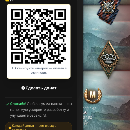
📱 Сканируйте камерой — оплата в
один клик
Сделать донат
Спасибо!
Любая сумма важна — вы
111 147
напрямую ускоряете разработку и
улучшаете сервис. 🚀
3 182
Каждый донат — это вклад в
развитие