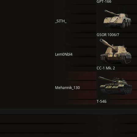
GPT-166
_SITH_
GSOR 1006/7
Lem0Nbl4
CC-1 Mk. 2
Mehannik_130
Т-54Б