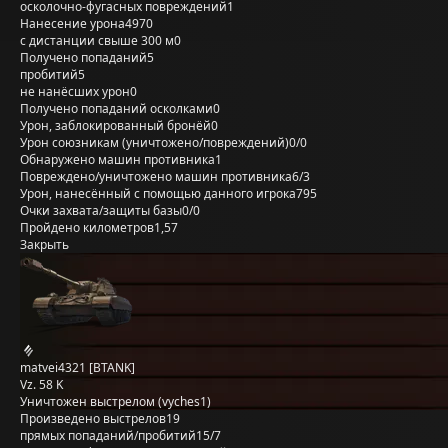
осколочно-фугасных повреждений
1
Нанесение урона
4970
с дистанции свыше 300 м
0
Получено попаданий
5
пробитий
5
не нанёсших урон
0
Получено попаданий осколками
0
Урон, заблокированный бронёй
0
Урон союзникам (уничтожено/повреждений)
0/0
Обнаружено машин противника
1
Повреждено/уничтожено машин противника
6/3
Урон, нанесённый с помощью данного игрока
795
Очки захвата/защиты базы
0/0
Пройдено километров
1,57
Закрыть
matvei4321 [BTANK]
Vz. 58 K
Уничтожен выстрелом (vyches1)
Произведено выстрелов
19
прямых попаданий/пробитий
15/7