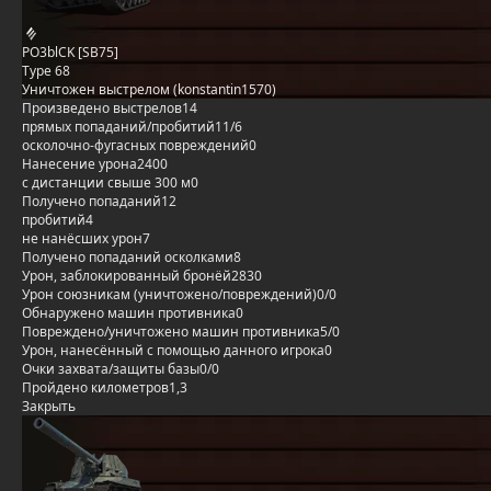
PO3blCK [SB75]
Type 68
Уничтожен выстрелом (konstantin1570)
Произведено выстрелов
14
прямых попаданий/пробитий
11/6
осколочно-фугасных повреждений
0
Нанесение урона
2400
с дистанции свыше 300 м
0
Получено попаданий
12
пробитий
4
не нанёсших урон
7
Получено попаданий осколками
8
Урон, заблокированный бронёй
2830
Урон союзникам (уничтожено/повреждений)
0/0
Обнаружено машин противника
0
Повреждено/уничтожено машин противника
5/0
Урон, нанесённый с помощью данного игрока
0
Очки захвата/защиты базы
0/0
Пройдено километров
1,3
Закрыть