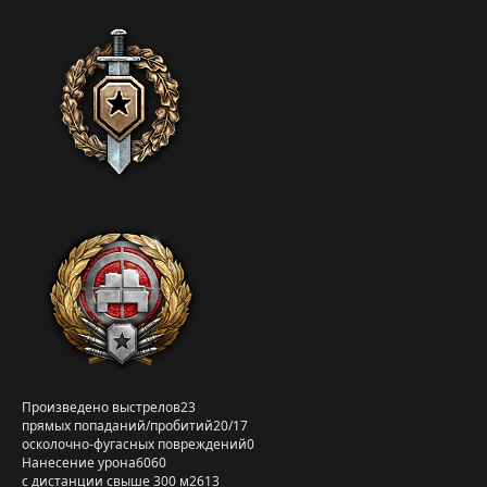
Произведено выстрелов
23
прямых попаданий/пробитий
20/17
осколочно-фугасных повреждений
0
Нанесение урона
6060
с дистанции свыше 300 м
2613