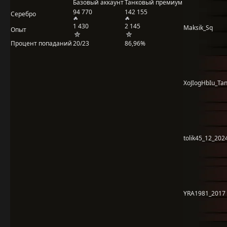
Базовый аккаунт
Танковый премиум
94 770
142 155
Серебро
1 430
2 145
Maksik_Sq
Опыт
Процент попаданий
20/23
86,96%
XoJIogHbIu_Tan
tolik45_12_202
YRA1981_2017