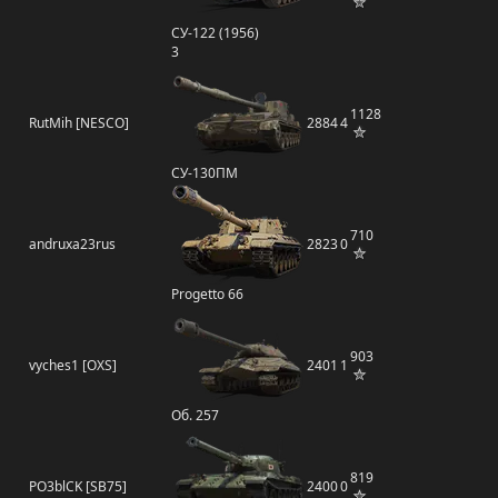
СУ-122 (1956)
3
1128
RutMih [NESCO]
2884
4
СУ-130ПМ
710
andruxa23rus
2823
0
Progetto 66
903
vyches1 [OXS]
2401
1
Об. 257
819
PO3blCK [SB75]
2400
0