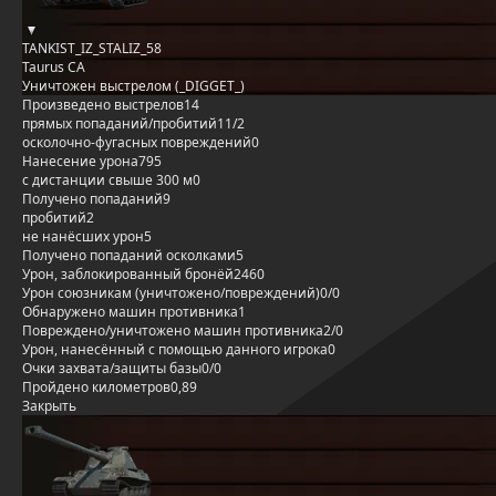
TANKIST_IZ_STALIZ_58
Taurus CA
Уничтожен выстрелом (_DIGGET_)
Произведено выстрелов
14
прямых попаданий/пробитий
11/2
осколочно-фугасных повреждений
0
Нанесение урона
795
с дистанции свыше 300 м
0
Получено попаданий
9
пробитий
2
не нанёсших урон
5
Получено попаданий осколками
5
Урон, заблокированный бронёй
2460
Урон союзникам (уничтожено/повреждений)
0/0
Обнаружено машин противника
1
Повреждено/уничтожено машин противника
2/0
Урон, нанесённый с помощью данного игрока
0
Очки захвата/защиты базы
0/0
Пройдено километров
0,89
Закрыть