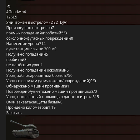
4Goodwin4
T26E5
Уничтожен выстрелом (DED_DJA)
Произведено выстрелов
7
прямых попаданий/пробитий
5/3
осколочно-фугасных повреждений
0
Нанесение урона
714
с дистанции свыше 300 м
0
Получено попаданий
5
пробитий
3
не нанёсших урон
1
Получено попаданий осколками
6
Урон, заблокированный бронёй
750
Урон союзникам (уничтожено/повреждений)
0/0
Обнаружено машин противника
1
Повреждено/уничтожено машин противника
3/0
Урон, нанесённый с помощью данного игрока
815
Очки захвата/защиты базы
0/0
Пройдено километров
1,19
Закрыть