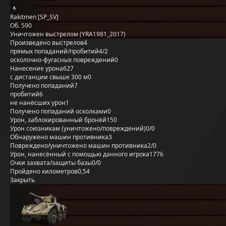
Rakitmen [SP_SV]
Об. 590
Уничтожен выстрелом (YRA1981_2017)
Произведено выстрелов
4
прямых попаданий/пробитий
4/2
осколочно-фугасных повреждений
0
Нанесение урона
627
с дистанции свыше 300 м
0
Получено попаданий
7
пробитий
6
не нанёсших урон
1
Получено попаданий осколками
0
Урон, заблокированный бронёй
150
Урон союзникам (уничтожено/повреждений)
0/0
Обнаружено машин противника
3
Повреждено/уничтожено машин противника
2/0
Урон, нанесённый с помощью данного игрока
1776
Очки захвата/защиты базы
0/0
Пройдено километров
0,54
Закрыть