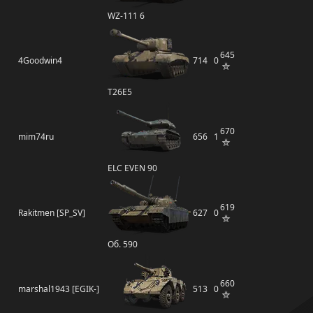
WZ-111 6
645
4Goodwin4
714
0
T26E5
670
mim74ru
656
1
ELC EVEN 90
619
Rakitmen [SP_SV]
627
0
Об. 590
660
marshal1943 [EGIK-]
513
0