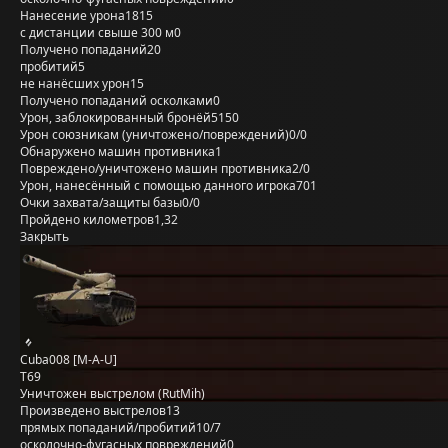
Нанесение урона
1815
с дистанции свыше 300 м
0
Получено попаданий
20
пробитий
5
не нанёсших урон
15
Получено попаданий осколками
0
Урон, заблокированный бронёй
5150
Урон союзникам (уничтожено/повреждений)
0/0
Обнаружено машин противника
1
Повреждено/уничтожено машин противника
2/0
Урон, нанесённый с помощью данного игрока
701
Очки захвата/защиты базы
0/0
Пройдено километров
1,32
Закрыть
Cuba008 [M-A-U]
T69
Уничтожен выстрелом (RutMih)
Произведено выстрелов
13
прямых попаданий/пробитий
10/7
осколочно-фугасных повреждений
0