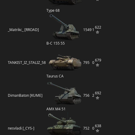
Type 68
622
_Matrikc_ [RROAD]
1549
1
B-C 155 55
679
TANKIST_IZ_STALIZ_58
795
0
Taurus CA
692
DimanBaton [KUME]
756
2
AMX M4 51
638
nesvladi [_CYS-]
752
0