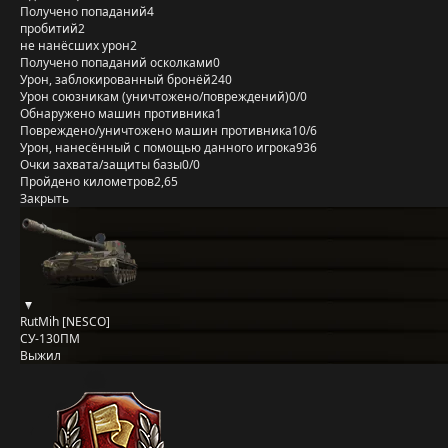
Получено попаданий
4
пробитий
2
не нанёсших урон
2
Получено попаданий осколками
0
Урон, заблокированный бронёй
240
Урон союзникам (уничтожено/повреждений)
0/0
Обнаружено машин противника
1
Повреждено/уничтожено машин противника
10/6
Урон, нанесённый с помощью данного игрока
936
Очки захвата/защиты базы
0/0
Пройдено километров
2,65
Закрыть
RutMih [NESCO]
СУ-130ПМ
Выжил