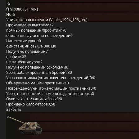
fanilb086 [ST_MN]
ИС-6
Уничтожен выстрелом (Vitalik_1994_196_reg)
Произведено выстрелов
2
прямых попаданий/пробитий
1/0
осколочно-фугасных повреждений
0
Нанесение урона
0
с дистанции свыше 300 м
0
Получено попаданий
7
пробитий
5
не нанёсших урон
2
Получено попаданий осколками
0
Урон, заблокированный бронёй
230
Урон союзникам (уничтожено/повреждений)
0/0
Обнаружено машин противника
0
Повреждено/уничтожено машин противника
0/0
Урон, нанесённый с помощью данного игрока
0
Очки захвата/защиты базы
0/0
Пройдено километров
0,58
Закрыть