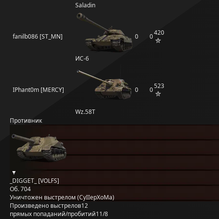
Saladin
420
fanilb086 [ST_MN]
0
0
ИС-6
523
IPhant0m [MERCY]
0
0
Wz.58Т
Противник
_DIGGET_ [VOLFS]
Об. 704
Уничтожен выстрелом (CyIIepXoMa)
Произведено выстрелов
12
прямых попаданий/пробитий
11/8