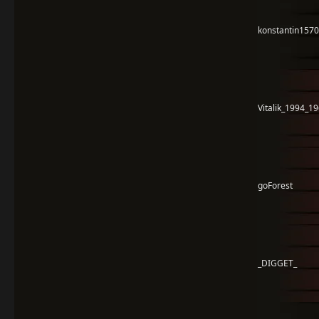
konstantin1570
Vitalik_1994_1
goForest
_DIGGET_