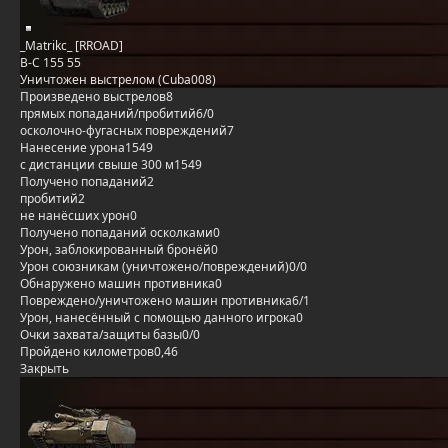
_Matrikc_ [RROAD]
B-C 155 55
Уничтожен выстрелом (Cuba008)
Произведено выстрелов
8
прямых попаданий/пробитий
6/0
осколочно-фугасных повреждений
7
Нанесение урона
1549
с дистанции свыше 300 м
1549
Получено попаданий
2
пробитий
2
не нанёсших урон
0
Получено попаданий осколками
0
Урон, заблокированный бронёй
0
Урон союзникам (уничтожено/повреждений)
0/0
Обнаружено машин противника
0
Повреждено/уничтожено машин противника
6/1
Урон, нанесённый с помощью данного игрока
0
Очки захвата/защиты базы
0/0
Пройдено километров
0,46
Закрыть