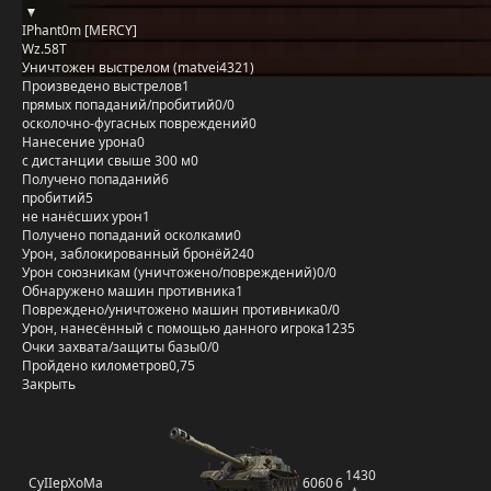
IPhant0m [MERCY]
Wz.58Т
Уничтожен выстрелом (matvei4321)
Произведено выстрелов
1
прямых попаданий/пробитий
0/0
осколочно-фугасных повреждений
0
Нанесение урона
0
с дистанции свыше 300 м
0
Получено попаданий
6
пробитий
5
не нанёсших урон
1
Получено попаданий осколками
0
Урон, заблокированный бронёй
240
Урон союзникам (уничтожено/повреждений)
0/0
Обнаружено машин противника
1
Повреждено/уничтожено машин противника
0/0
Урон, нанесённый с помощью данного игрока
1235
Очки захвата/защиты базы
0/0
Пройдено километров
0,75
Закрыть
1430
CyIIepXoMa
6060
6