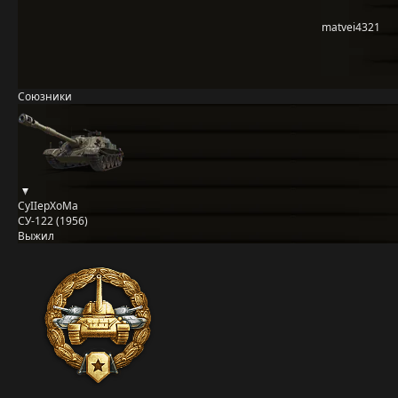
matvei4321
Союзники
CyIIepXoMa
СУ-122 (1956)
Выжил