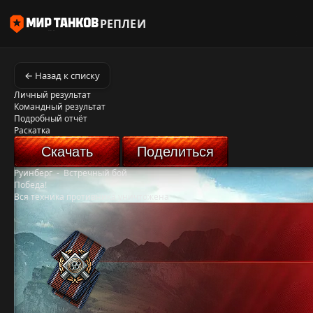
РЕПЛЕИ
← Назад к списку
Личный результат
Командный результат
Подробный отчёт
Раскатка
Скачать
Поделиться
Руинберг
-
Встречный бой
Победа!
Вся техника противника уничтожена