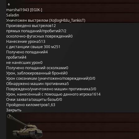
marshal1943 [EGIK-]
Saladin
Уничтожен выстрелом (XoJIogHbIu_TankisT)
Произведено выстрелов
12
прямых попаданий/пробитий
7/2
осколочно-фугасных повреждений
0
Нанесение урона
513
с дистанции свыше 300 м
251
Получено попаданий
4
пробитий
4
не нанёсших урон
0
Получено попаданий осколками
0
Урон, заблокированный бронёй
0
Урон союзникам (уничтожено/повреждений)
0/0
Обнаружено машин противника
5
Повреждено/уничтожено машин противника
3/0
Урон, нанесённый с помощью данного игрока
1614
Очки захвата/защиты базы
0/0
Пройдено километров
1,63
Закрыть