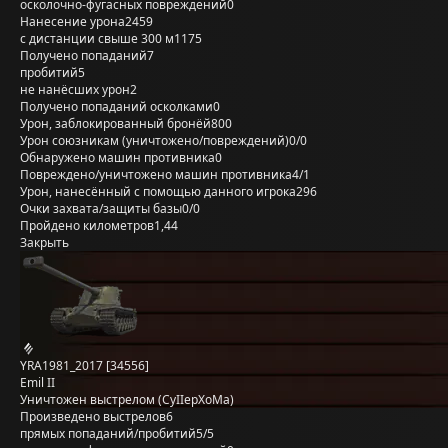
осколочно-фугасных повреждений
0
Нанесение урона
2459
с дистанции свыше 300 м
1175
Получено попаданий
7
пробитий
5
не нанёсших урон
2
Получено попаданий осколками
0
Урон, заблокированный бронёй
800
Урон союзникам (уничтожено/повреждений)
0/0
Обнаружено машин противника
0
Повреждено/уничтожено машин противника
4/1
Урон, нанесённый с помощью данного игрока
296
Очки захвата/защиты базы
0/0
Пройдено километров
1,44
Закрыть
YRA1981_2017 [34556]
Emil II
Уничтожен выстрелом (CyIIepXoMa)
Произведено выстрелов
6
прямых попаданий/пробитий
5/5