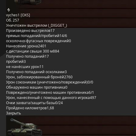
vyches1 [OXS]
Об. 257
Уничтожен выстрелом (_DIGGET_)
Произведено выстрелов
17
прямых попаданий/пробитий
14/6
осколочно-фугасных повреждений
0
Нанесение урона
2401
с дистанции свыше 300 м
884
Получено попаданий
17
пробитий
3
не нанёсших урон
11
Получено попаданий осколками
3
Урон, заблокированный бронёй
2760
Урон союзникам (уничтожено/повреждений)
0/0
Обнаружено машин противника
0
Повреждено/уничтожено машин противника
6/1
Урон, нанесённый с помощью данного игрока
497
Очки захвата/защиты базы
0/24
Пройдено километров
1,68
Закрыть