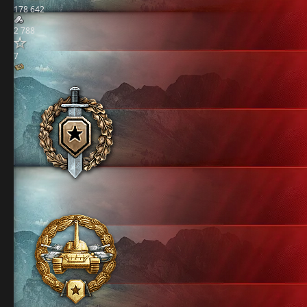
178 642
2 788
7