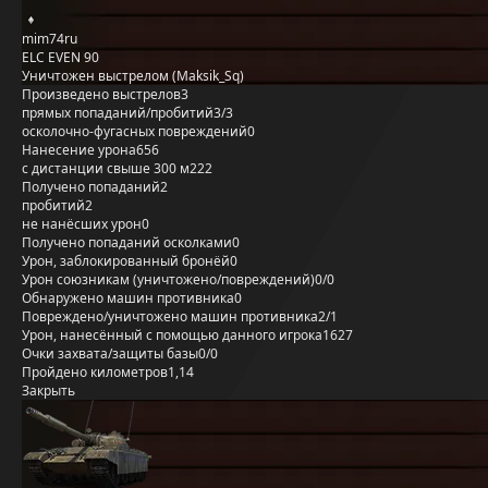
mim74ru
ELC EVEN 90
Уничтожен выстрелом (Maksik_Sq)
Произведено выстрелов
3
прямых попаданий/пробитий
3/3
осколочно-фугасных повреждений
0
Нанесение урона
656
с дистанции свыше 300 м
222
Получено попаданий
2
пробитий
2
не нанёсших урон
0
Получено попаданий осколками
0
Урон, заблокированный бронёй
0
Урон союзникам (уничтожено/повреждений)
0/0
Обнаружено машин противника
0
Повреждено/уничтожено машин противника
2/1
Урон, нанесённый с помощью данного игрока
1627
Очки захвата/защиты базы
0/0
Пройдено километров
1,14
Закрыть