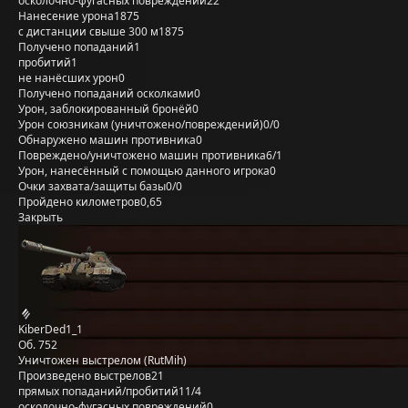
осколочно-фугасных повреждений
22
Нанесение урона
1875
с дистанции свыше 300 м
1875
Получено попаданий
1
пробитий
1
не нанёсших урон
0
Получено попаданий осколками
0
Урон, заблокированный бронёй
0
Урон союзникам (уничтожено/повреждений)
0/0
Обнаружено машин противника
0
Повреждено/уничтожено машин противника
6/1
Урон, нанесённый с помощью данного игрока
0
Очки захвата/защиты базы
0/0
Пройдено километров
0,65
Закрыть
KiberDed1_1
Об. 752
Уничтожен выстрелом (RutMih)
Произведено выстрелов
21
прямых попаданий/пробитий
11/4
осколочно-фугасных повреждений
0