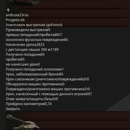
andruxa23rus
Progetto 66
Уничтожен выстрелом (goForest)
Произведено выстрелов
9
прямых попаданий/пробитий
8/7
осколочно-фугасных повреждений
0
Нанесение урона
2823
с дистанции свыше 300 м
1189
Получено попаданий
5
пробитий
5
не нанёсших урон
0
Получено попаданий осколками
1
Урон, заблокированный бронёй
0
Урон союзникам (уничтожено/повреждений)
0/0
Обнаружено машин противника
0
Повреждено/уничтожено машин противника
5/0
Урон, нанесённый с помощью данного игрока
697
Очки захвата/защиты базы
0/0
Пройдено километров
0,74
Закрыть