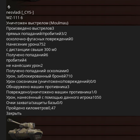
nesvladi [_CYS-]
WZ-111 6
Уничтожен выстрелом (Moulmau)
Произведено выстрелов
3
прямых попаданий/пробитий
3/2
осколочно-фугасных повреждений
0
Нанесение урона
752
с дистанции свыше 300 м
0
Получено попаданий
6
пробитий
4
не нанёсших урон
2
Получено попаданий осколками
0
Урон, заблокированный бронёй
710
Урон союзникам (уничтожено/повреждений)
0/0
Обнаружено машин противника
3
Повреждено/уничтожено машин противника
1/0
Урон, нанесённый с помощью данного игрока
1050
Очки захвата/защиты базы
0/0
Пройдено километров
0,47
Закрыть