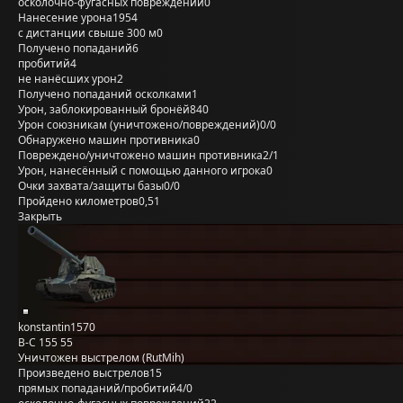
осколочно-фугасных повреждений
0
Нанесение урона
1954
с дистанции свыше 300 м
0
Получено попаданий
6
пробитий
4
не нанёсших урон
2
Получено попаданий осколками
1
Урон, заблокированный бронёй
840
Урон союзникам (уничтожено/повреждений)
0/0
Обнаружено машин противника
0
Повреждено/уничтожено машин противника
2/1
Урон, нанесённый с помощью данного игрока
0
Очки захвата/защиты базы
0/0
Пройдено километров
0,51
Закрыть
konstantin1570
B-C 155 55
Уничтожен выстрелом (RutMih)
Произведено выстрелов
15
прямых попаданий/пробитий
4/0