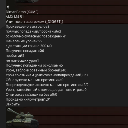
DimanBaton [KUME]
AMX M4 51
Уничтожен выстрелом (_DIGGET_)
Произведено выстрелов
8
прямых попаданий/пробитий
6/3
осколочно-фугасных повреждений
1
Нанесение урона
756
с дистанции свыше 300 м
0
Получено попаданий
6
пробитий
5
не нанёсших урон
1
Получено попаданий осколками
5
Урон, заблокированный бронёй
240
Урон союзникам (уничтожено/повреждений)
0/0
Обнаружено машин противника
0
Повреждено/уничтожено машин противника
2/2
Урон, нанесённый с помощью данного игрока
0
Очки захвата/защиты базы
0/0
Пройдено километров
1,01
Закрыть