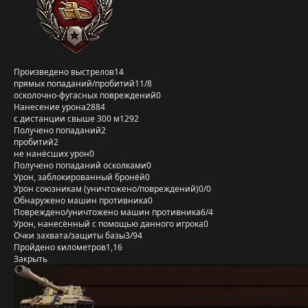
Произведено выстрелов
14
прямых попаданий/пробитий
11/8
осколочно-фугасных повреждений
0
Нанесение урона
2884
с дистанции свыше 300 м
1292
Получено попаданий
2
пробитий
2
не нанёсших урон
0
Получено попаданий осколками
0
Урон, заблокированный бронёй
0
Урон союзникам (уничтожено/повреждений)
0/0
Обнаружено машин противника
0
Повреждено/уничтожено машин противника
6/4
Урон, нанесённый с помощью данного игрока
0
Очки захвата/защиты базы
3/94
Пройдено километров
1,16
Закрыть