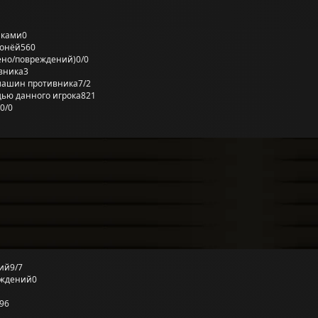
лками
0
ронёй
560
ено/повреждений)
0/0
вника
3
машин противника
7/2
ью данного игрока
821
0/0
ий
9/7
еждений
0
96