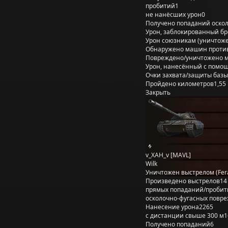
пробитий
1
не нанёсших урон
0
Получено попаданий оско
Урон, заблокированный б
Урон союзникам (уничтож
Обнаружено машин проти
Повреждено/уничтожено 
Урон, нанесённый с помощ
Очки захвата/защиты базы
Пройдено километров
1,55
Закрыть
v_XAH_v [MAVL]
Wilk
Уничтожен выстрелом (Fera
Произведено выстрелов
14
прямых попаданий/пробит
осколочно-фугасных повр
Нанесение урона
2265
с дистанции свыше 300 м
1
Получено попаданий
6