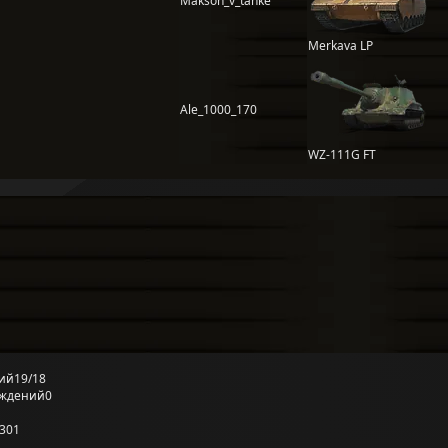
Makson_v_tanke
Merkava LP
Ale_1000_170
WZ-111G FT
ий
19/18
еждений
0
301