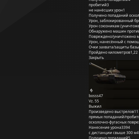
пробитий
3
не нанёсших урон
1
Получено попаданий оско
Урон, заблокированный б
Урон союзникам (уничтож
Обнаружено машин проти
Повреждено/уничтожено 
Урон, нанесённый с помощ
Очки захвата/защиты базы
Пройдено километров
1,22
Закрыть
bosss47
Vz. 55
Выжил
Произведено выстрелов
11
прямых попаданий/пробит
осколочно-фугасных повр
Нанесение урона
3394
с дистанции свыше 300 м
4
Получено попаданий
5