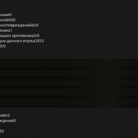
лками
0
ронёй
400
ено/повреждений)
0/0
вника
1
машин противника
5/0
ью данного игрока
2853
0/0
ий
6/3
еждений
0
60