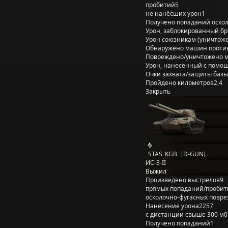
пробитий
5
не нанёсших урон
1
Получено попаданий оско
Урон, заблокированный б
Урон союзникам (уничтож
Обнаружено машин проти
Повреждено/уничтожено 
Урон, нанесённый с помощ
Очки захвата/защиты базы
Пройдено километров
2,4
Закрыть
_STAS_KGB_ [D-GUN]
ИС-3-II
Выжил
Произведено выстрелов
9
прямых попаданий/пробит
осколочно-фугасных повр
Нанесение урона
2257
с дистанции свыше 300 м
0
Получено попаданий
1