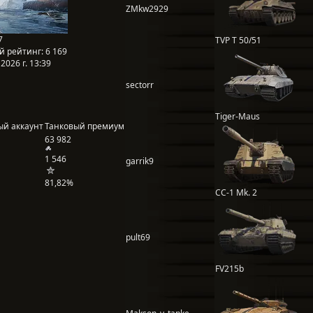
ZMkw2929
7
TVP T 50/51
й рейтинг:
6 169
2026 г. 13:39
sectorr
Tiger-Maus
ый аккаунт
Танковый премиум
63 982
1 546
garrik9
81,82%
CC-1 Mk. 2
pult69
FV215b