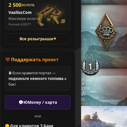
2 500
ЗОЛОТА
VasiliscCom
Максимум ассиста
Реплей #28377
Все розыгрыши
Поддержать проект
⛽ Если нравится портал —
подкиньте немного топлива
в
71 234
бак!
1 779
22
ЮMoney / карта
или
Для клиентов Т-Банк