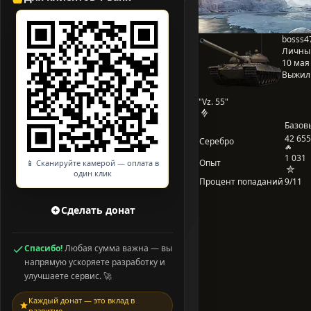
bosss4
Личны
10 мая 
Выжил
"Vz. 55"
Базов
42 655
Серебро
1 031
Опыт
📱 Сканируйте камерой — оплата в
один клик
Процент попаданий
9/11
Сделать донат
Спасибо!
Любая сумма важна — вы
напрямую ускоряете разработку и
улучшаете сервис. 🚀
Каждый донат — это вклад в
развитие