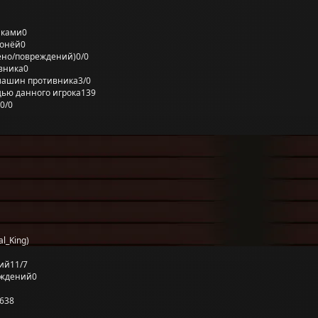
лками
0
ронёй
0
ено/повреждений)
0/0
вника
0
машин противника
3/0
ью данного игрока
139
0/0
l_King)
ий
11/7
еждений
0
638