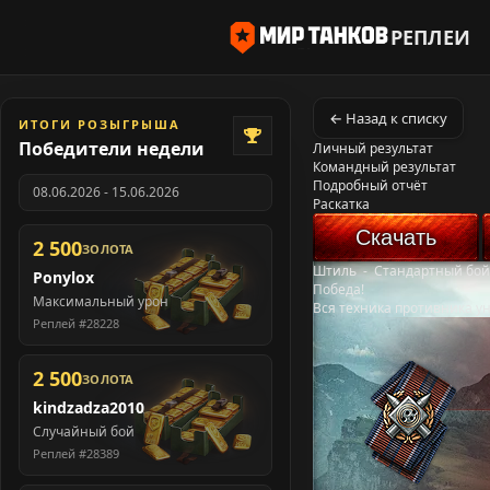
РЕПЛЕИ
← Назад к списку
ИТОГИ РОЗЫГРЫША
Победители недели
Личный результат
Командный результат
Подробный отчёт
08.06.2026 - 15.06.2026
Раскатка
Скачать
2 500
ЗОЛОТА
Штиль
-
Стандартный бой
Ponylox
Победа!
Максимальный урон
Вся техника противника у
Реплей #28228
2 500
ЗОЛОТА
kindzadza2010
Случайный бой
Реплей #28389