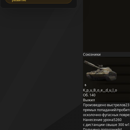
Союзники
K_p_u_B_o_e__d_u_l_o
Об. 140
Выжил
Произведено выстрелов
23
прямых попаданий/пробит
осколочно-фугасных повр
Нанесение урона
5260
с дистанции свыше 300 м
1
Получено попаданий
4