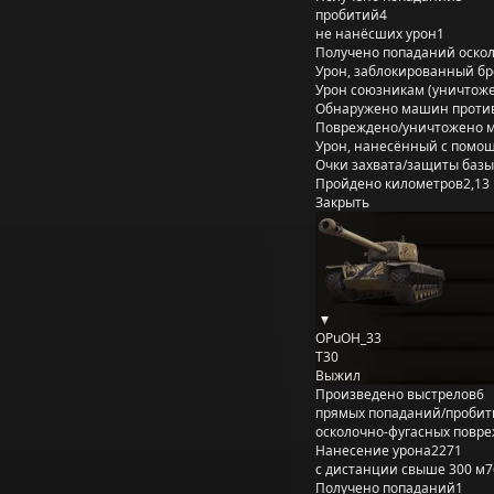
пробитий
4
не нанёсших урон
1
Получено попаданий оско
Урон, заблокированный б
Урон союзникам (уничтож
Обнаружено машин проти
Повреждено/уничтожено 
Урон, нанесённый с помощ
Очки захвата/защиты базы
Пройдено километров
2,13
Закрыть
OPuOH_33
T30
Выжил
Произведено выстрелов
6
прямых попаданий/пробит
осколочно-фугасных повр
Нанесение урона
2271
с дистанции свыше 300 м
7
Получено попаданий
1