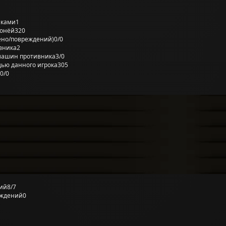
лками
1
ронёй
320
ено/повреждений)
0/0
вника
2
машин противника
3/0
ью данного игрока
305
0/0
ий
8/7
еждений
0