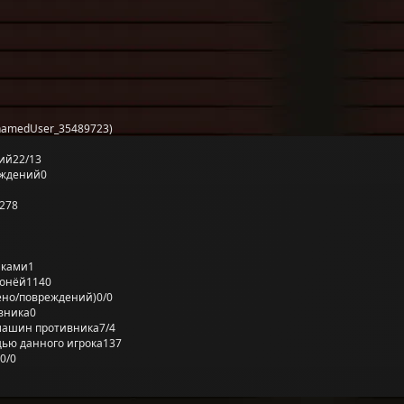
namedUser_35489723)
ий
22/13
еждений
0
278
лками
1
ронёй
1140
ено/повреждений)
0/0
вника
0
машин противника
7/4
ью данного игрока
137
0/0