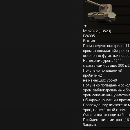
ivan2312 [13523]
FV4005
Выжил
Произведено выстрелов
11
прямых попаданий/пробит
осколочно-фугасных повр
Нанесение урона
4244
с дистанции свыше 300 м
2
Получено попаданий
3
пробитий
2
не нанёсших урон
0
Получено попаданий оско
Урон, заблокированный б
Урон союзникам (уничтож
Обнаружено машин проти
Повреждено/уничтожено 
Урон, нанесённый с помощ
Очки захвата/защиты базы
Пройдено километров
1,16
Закрыть