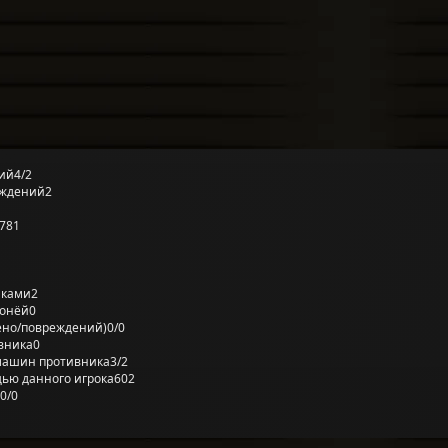
ий
4/2
еждений
2
781
лками
2
ронёй
0
ено/повреждений)
0/0
вника
0
машин противника
3/2
ью данного игрока
602
0/0