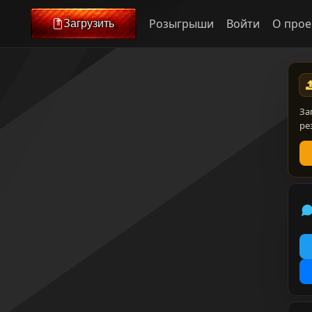
Розыгрыши
Войти
О прое
Загрузить
За
ре