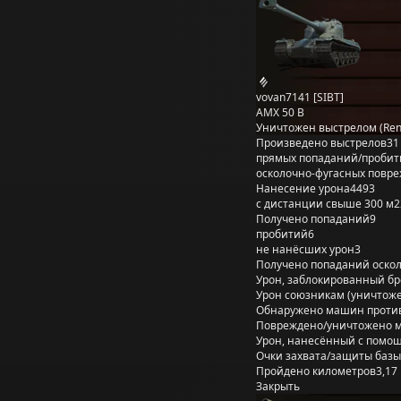
vovan7141 [SIBT]
AMX 50 B
Уничтожен выстрелом (Re
Произведено выстрелов
31
прямых попаданий/пробит
осколочно-фугасных повр
Нанесение урона
4493
с дистанции свыше 300 м
2
Получено попаданий
9
пробитий
6
не нанёсших урон
3
Получено попаданий оско
Урон, заблокированный б
Урон союзникам (уничтож
Обнаружено машин проти
Повреждено/уничтожено 
Урон, нанесённый с помощ
Очки захвата/защиты базы
Пройдено километров
3,17
Закрыть