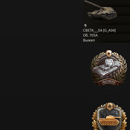
CBETA___04 [G_A04]
Об. 705А
Выжил