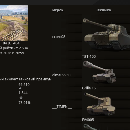
Игрок
Техника
ccord08
__04 [G_A04]
й рейтинг:
2 634
 2026 г. 20:59
ТЭТ-100
dima09950
ый аккаунт
Танковый премиум
66 510
Grille 15
1 544
73,91%
___TIMEN___
FV4005