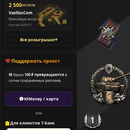
2 500
ЗОЛОТА
VasiliscCom
Максимум ассиста
Реплей #28377
Все розыгрыши
Поддержать проект
💾 Ваши
100 ₽ превращаются
в
сотни сохранённых реплеев.
ЮMoney / карта
или
Для клиентов Т-Банк