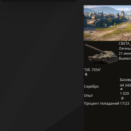
CBETA_
Личны
21 июня
Выжил
"Об. 705А"
Базов
44 340
Серебро
1 029
Опыт
Процент попаданий
17/23