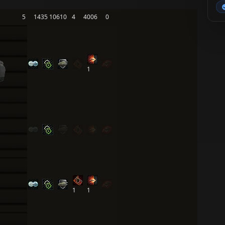
5
1435
10610
4
4006
0
1
1
1