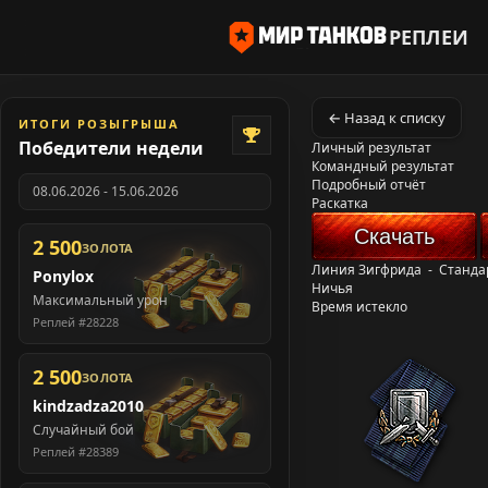
РЕПЛЕИ
← Назад к списку
ИТОГИ РОЗЫГРЫША
Победители недели
Личный результат
Командный результат
Подробный отчёт
08.06.2026 - 15.06.2026
Раскатка
Скачать
2 500
ЗОЛОТА
Линия Зигфрида
-
Станда
Ponylox
Ничья
Максимальный урон
Время истекло
Реплей #28228
2 500
ЗОЛОТА
kindzadza2010
Случайный бой
Реплей #28389