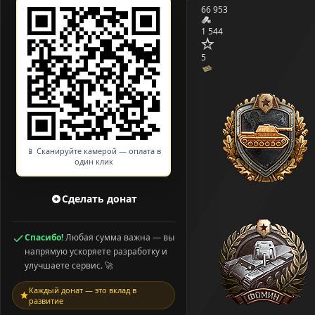
66 953
1 544
5
📱 Сканируйте камерой — оплата в
один клик
Сделать донат
Спасибо!
Любая сумма важна — вы
напрямую ускоряете разработку и
улучшаете сервис. 🚀
Каждый донат — это вклад в
развитие