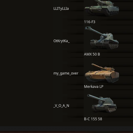
LLITyLLIa
116-F3
OtKrytKa_
AMX 50 B
my_game_over
Merkava LP
_V_O_A_N
B-C 155 58