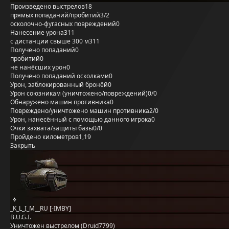
Произведено выстрелов
18
прямых попаданий/пробитий
3/2
осколочно-фугасных повреждений
0
Нанесение урона
311
с дистанции свыше 300 м
311
Получено попаданий
0
пробитий
0
не нанёсших урон
0
Получено попаданий осколками
0
Урон, заблокированный бронёй
0
Урон союзникам (уничтожено/повреждений)
0/0
Обнаружено машин противника
0
Повреждено/уничтожено машин противника
2/0
Урон, нанесённый с помощью данного игрока
0
Очки захвата/защиты базы
0/0
Пройдено километров
1,19
Закрыть
_K_L_I_M__RU [-IMBY]
B.U.G.I.
Уничтожен выстрелом (Druid7799)