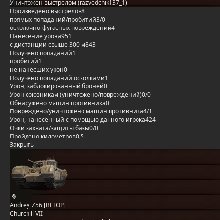
Уничтожен выстрелом (razvedchik137_1)
Произведено выстрелов
8
прямых попаданий/пробитий
3/0
осколочно-фугасных повреждений
4
Нанесение урона
951
с дистанции свыше 300 м
843
Получено попаданий
1
пробитий
1
не нанёсших урон
0
Получено попаданий осколками
1
Урон, заблокированный бронёй
0
Урон союзникам (уничтожено/повреждений)
0/0
Обнаружено машин противника
0
Повреждено/уничтожено машин противника
4/1
Урон, нанесённый с помощью данного игрока
424
Очки захвата/защиты базы
0/0
Пройдено километров
0,5
Закрыть
Andrey_Z56 [BELOP]
Churchill VII