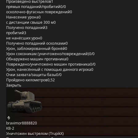
Произведено выстрелов
1
прямых попаданий/пробитий
0/0
осколочно-фугасных повреждений
0
Нанесение урона
0
с дистанции свыше 300 м
0
Получено попаданий
3
пробитий
3
не нанёсших урон
0
Получено попаданий осколками
0
Урон, заблокированный бронёй
0
Урон союзникам (уничтожено/повреждений)
0/0
Обнаружено машин противника
0
Повреждено/уничтожено машин противника
0/0
Урон, нанесённый с помощью данного игрока
0
Очки захвата/защиты базы
0/0
Пройдено километров
0,52
Закрыть
bravimor8888820
КВ-2
Уничтожен выстрелом (TrupikX)