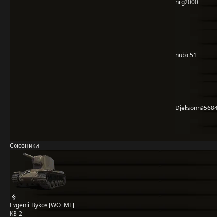
nrg2000
nubic51
Djeksonn9568
Союзники
Evgenii_Bykov [WOTML]
КВ-2