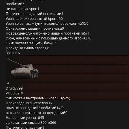
пробитий
6
не нанёсших урон
1
Получено попаданий осколками
1
Урон, заблокированный бронёй
0
Урон союзникам (уничтожено/повреждений)
0/0
Обнаружено машин противника
0
Повреждено/уничтожено машин противника
5/1
Урон, нанесённый с помощью данного игрока
376
Очки захвата/защиты базы
0/0
Пройдено километров
1,8
Закрыть
Druid7799
VK 30.02 M
Уничтожен выстрелом (Evgenii_Bykov)
Произведено выстрелов
36
прямых попаданий/пробитий
14/9
осколочно-фугасных повреждений
0
Нанесение урона
1045
с дистанции свыше 300 м
866
Получено попаданий
9