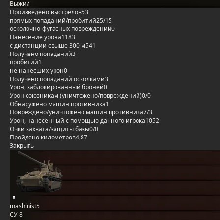
Выжил
Произведено выстрелов
53
прямых попаданий/пробитий
25/15
осколочно-фугасных повреждений
0
Нанесение урона
1183
с дистанции свыше 300 м
541
Получено попаданий
3
пробитий
1
не нанёсших урон
0
Получено попаданий осколками
3
Урон, заблокированный бронёй
0
Урон союзникам (уничтожено/повреждений)
0/0
Обнаружено машин противника
1
Повреждено/уничтожено машин противника
7/3
Урон, нанесённый с помощью данного игрока
1052
Очки захвата/защиты базы
0/0
Пройдено километров
4,87
Закрыть
mashinist5
СУ-8