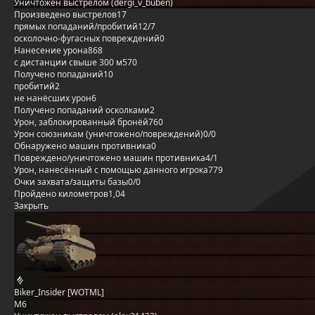
Уничтожен выстрелом (dergi_v_buben)
Произведено выстрелов
17
прямых попаданий/пробитий
12/7
осколочно-фугасных повреждений
0
Нанесение урона
868
с дистанции свыше 300 м
570
Получено попаданий
10
пробитий
2
не нанёсших урон
6
Получено попаданий осколками
2
Урон, заблокированный бронёй
760
Урон союзникам (уничтожено/повреждений)
0/0
Обнаружено машин противника
0
Повреждено/уничтожено машин противника
4/1
Урон, нанесённый с помощью данного игрока
779
Очки захвата/защиты базы
0/0
Пройдено километров
1,04
Закрыть
Biker_Insider [WOTML]
M6