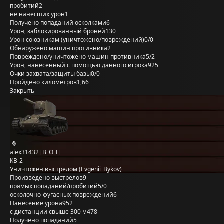
пробитий
2
не нанёсших урон
1
Получено попаданий осколками
6
Урон, заблокированный бронёй
130
Урон союзникам (уничтожено/повреждений)
0/0
Обнаружено машин противника
2
Повреждено/уничтожено машин противника
5/2
Урон, нанесённый с помощью данного игрока
925
Очки захвата/защиты базы
0/0
Пройдено километров
1,66
Закрыть
alex31432 [B_O_F]
КВ-2
Уничтожен выстрелом (Evgenii_Bykov)
Произведено выстрелов
9
прямых попаданий/пробитий
5/0
осколочно-фугасных повреждений
6
Нанесение урона
952
с дистанции свыше 300 м
478
Получено попаданий
5