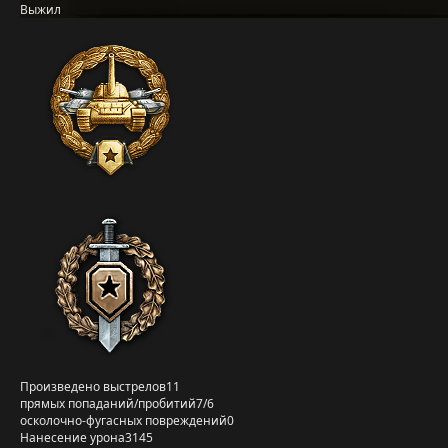
Выжил
Произведено выстрелов
11
прямых попаданий/пробитий
7/6
осколочно-фугасных повреждений
0
Нанесение урона
3145