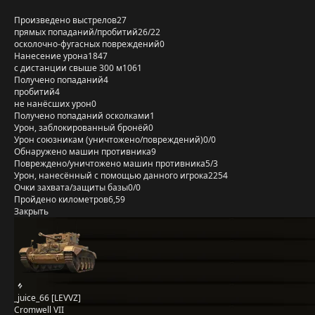
Произведено выстрелов
27
прямых попаданий/пробитий
26/22
осколочно-фугасных повреждений
0
Нанесение урона
1847
с дистанции свыше 300 м
1061
Получено попаданий
4
пробитий
4
не нанёсших урон
0
Получено попаданий осколками
1
Урон, заблокированный бронёй
0
Урон союзникам (уничтожено/повреждений)
0/0
Обнаружено машин противника
9
Повреждено/уничтожено машин противника
5/3
Урон, нанесённый с помощью данного игрока
2254
Очки захвата/защиты базы
0/0
Пройдено километров
6,59
Закрыть
_juice_66 [LEVVZ]
Cromwell VII