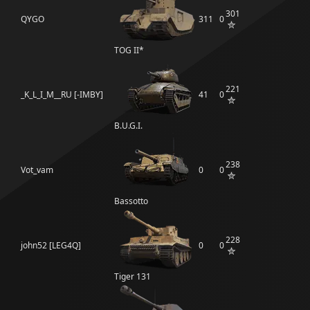
301
QYGO
311
0
TOG II*
221
_K_L_I_M__RU [-IMBY]
41
0
B.U.G.I.
238
Vot_vam
0
0
Bassotto
228
john52 [LEG4Q]
0
0
Tiger 131