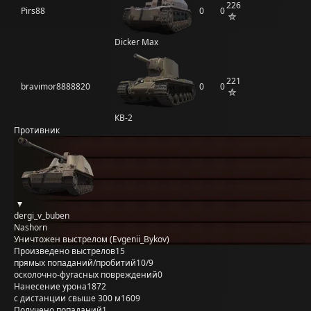
226
Pirs88
0
0
Dicker Max
221
bravimor8888820
0
0
КВ-2
Противник
dergi_v_buben
Nashorn
Уничтожен выстрелом (Evgenii_Bykov)
Произведено выстрелов
15
прямых попаданий/пробитий
10/9
осколочно-фугасных повреждений
0
Нанесение урона
1872
с дистанции свыше 300 м
1609
Получено попаданий
1