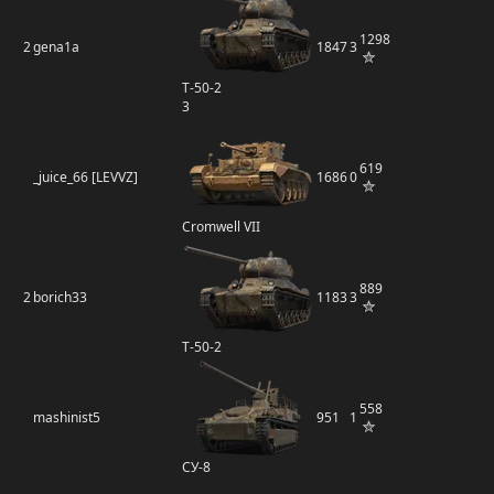
1298
2
gena1a
1847
3
Т-50-2
3
619
_juice_66 [LEVVZ]
1686
0
Cromwell VII
889
2
borich33
1183
3
Т-50-2
558
mashinist5
951
1
СУ-8