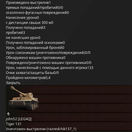
Произведено выстрелов
1
прямых попаданий/пробитий
0/0
осколочно-фугасных повреждений
0
Нанесение урона
0
с дистанции свыше 300 м
0
Получено попаданий
3
пробитий
3
не нанёсших урон
0
Получено попаданий осколками
0
Урон, заблокированный бронёй
0
Урон союзникам (уничтожено/повреждений)
0/0
Обнаружено машин противника
0
Повреждено/уничтожено машин противника
0/0
Урон, нанесённый с помощью данного игрока
133
Очки захвата/защиты базы
0/0
Пройдено километров
0,4
Закрыть
john52 [LEG4Q]
Tiger 131
Уничтожен выстрелом (razvedchik137_1)