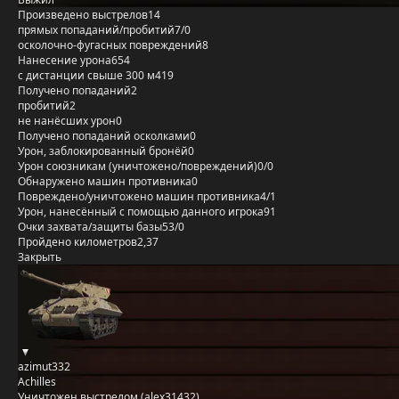
Произведено выстрелов
14
прямых попаданий/пробитий
7/0
осколочно-фугасных повреждений
8
Нанесение урона
654
с дистанции свыше 300 м
419
Получено попаданий
2
пробитий
2
не нанёсших урон
0
Получено попаданий осколками
0
Урон, заблокированный бронёй
0
Урон союзникам (уничтожено/повреждений)
0/0
Обнаружено машин противника
0
Повреждено/уничтожено машин противника
4/1
Урон, нанесённый с помощью данного игрока
91
Очки захвата/защиты базы
53/0
Пройдено километров
2,37
Закрыть
azimut332
Achilles
Уничтожен выстрелом (alex31432)