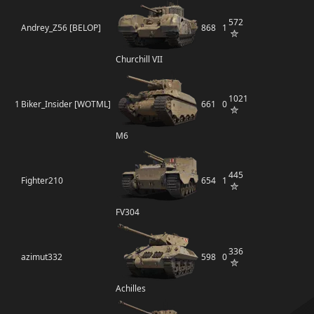
572
Andrey_Z56 [BELOP]
868
1
Churchill VII
1021
1
Biker_Insider [WOTML]
661
0
M6
445
Fighter210
654
1
FV304
336
azimut332
598
0
Achilles