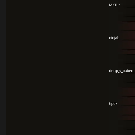
MKTur
ninjab
dergi_v_buben
tipok