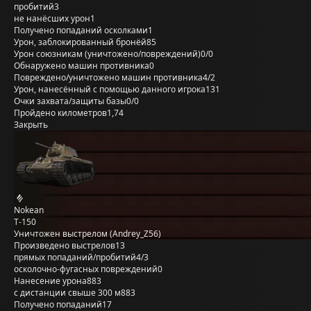
пробитий
3
не нанёсших урон
1
Получено попаданий осколками
1
Урон, заблокированный бронёй
85
Урон союзникам (уничтожено/повреждений)
0/0
Обнаружено машин противника
0
Повреждено/уничтожено машин противника
4/2
Урон, нанесённый с помощью данного игрока
131
Очки захвата/защиты базы
0/0
Пройдено километров
1,74
Закрыть
Nokean
Т-150
Уничтожен выстрелом (Andrey_Z56)
Произведено выстрелов
13
прямых попаданий/пробитий
4/3
осколочно-фугасных повреждений
0
Нанесение урона
883
с дистанции свыше 300 м
883
Получено попаданий
17