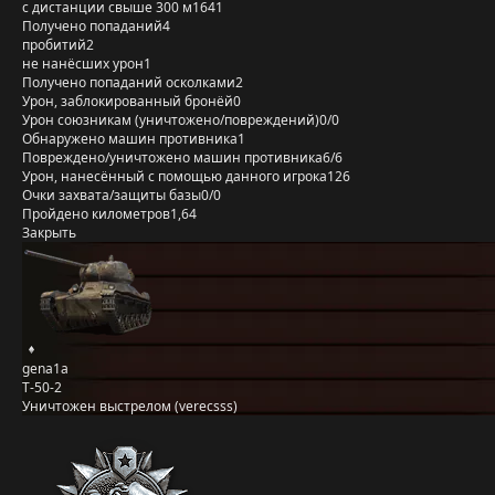
с дистанции свыше 300 м
1641
Получено попаданий
4
пробитий
2
не нанёсших урон
1
Получено попаданий осколками
2
Урон, заблокированный бронёй
0
Урон союзникам (уничтожено/повреждений)
0/0
Обнаружено машин противника
1
Повреждено/уничтожено машин противника
6/6
Урон, нанесённый с помощью данного игрока
126
Очки захвата/защиты базы
0/0
Пройдено километров
1,64
Закрыть
gena1a
Т-50-2
Уничтожен выстрелом (verecsss)