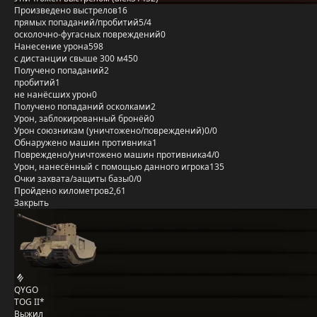
Произведено выстрелов
16
прямых попаданий/пробитий
5/4
осколочно-фугасных повреждений
0
Нанесение урона
598
с дистанции свыше 300 м
450
Получено попаданий
2
пробитий
1
не нанёсших урон
0
Получено попаданий осколками
2
Урон, заблокированный бронёй
0
Урон союзникам (уничтожено/повреждений)
0/0
Обнаружено машин противника
1
Повреждено/уничтожено машин противника
4/0
Урон, нанесённый с помощью данного игрока
135
Очки захвата/защиты базы
0/0
Пройдено километров
2,61
Закрыть
QYGO
TOG II*
Выжил