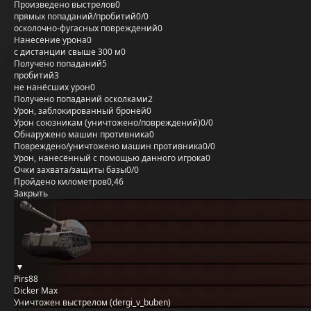
Произведено выстрелов
0
прямых попаданий/пробитий
0/0
осколочно-фугасных повреждений
0
Нанесение урона
0
с дистанции свыше 300 м
0
Получено попаданий
5
пробитий
3
не нанёсших урон
0
Получено попаданий осколками
2
Урон, заблокированный бронёй
0
Урон союзникам (уничтожено/повреждений)
0/0
Обнаружено машин противника
0
Повреждено/уничтожено машин противника
0/0
Урон, нанесённый с помощью данного игрока
0
Очки захвата/защиты базы
0/0
Пройдено километров
0,46
Закрыть
Pirs88
Dicker Max
Уничтожен выстрелом (dergi_v_buben)