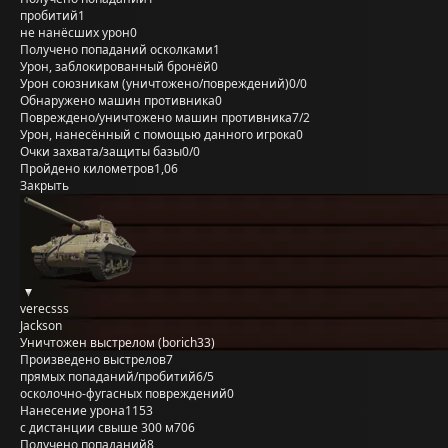
пробитий
1
не нанёсших урон
0
Получено попаданий осколками
1
Урон, заблокированный бронёй
0
Урон союзникам (уничтожено/повреждений)
0/0
Обнаружено машин противника
0
Повреждено/уничтожено машин противника
7/2
Урон, нанесённый с помощью данного игрока
0
Очки захвата/защиты базы
0/0
Пройдено километров
1,06
Закрыть
verecsss
Jackson
Уничтожен выстрелом (borich33)
Произведено выстрелов
7
прямых попаданий/пробитий
6/5
осколочно-фугасных повреждений
0
Нанесение урона
1153
с дистанции свыше 300 м
706
Получено попаданий
8