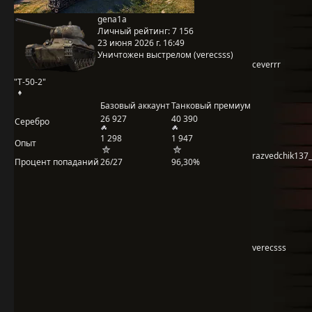
gena1a
Личный рейтинг:
7 156
23 июня 2026 г. 16:49
Уничтожен выстрелом (verecsss)
ceverrr
"Т-50-2"
Базовый аккаунт
Танковый премиум
26 927
40 390
Серебро
1 298
1 947
Опыт
razvedchik137
Процент попаданий
26/27
96,30%
verecsss