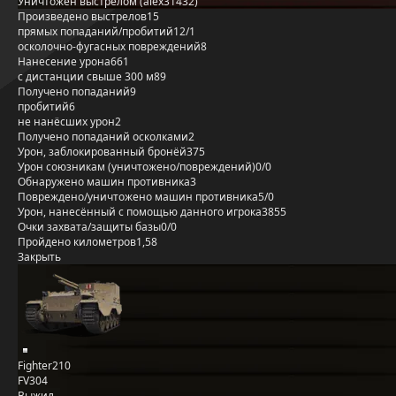
Уничтожен выстрелом (alex31432)
Произведено выстрелов
15
прямых попаданий/пробитий
12/1
осколочно-фугасных повреждений
8
Нанесение урона
661
с дистанции свыше 300 м
89
Получено попаданий
9
пробитий
6
не нанёсших урон
2
Получено попаданий осколками
2
Урон, заблокированный бронёй
375
Урон союзникам (уничтожено/повреждений)
0/0
Обнаружено машин противника
3
Повреждено/уничтожено машин противника
5/0
Урон, нанесённый с помощью данного игрока
3855
Очки захвата/защиты базы
0/0
Пройдено километров
1,58
Закрыть
Fighter210
FV304
Выжил