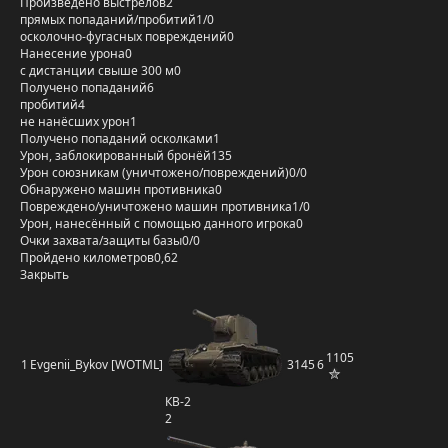
Произведено выстрелов
2
прямых попаданий/пробитий
1/0
осколочно-фугасных повреждений
0
Нанесение урона
0
с дистанции свыше 300 м
0
Получено попаданий
6
пробитий
4
не нанёсших урон
1
Получено попаданий осколками
1
Урон, заблокированный бронёй
135
Урон союзникам (уничтожено/повреждений)
0/0
Обнаружено машин противника
0
Повреждено/уничтожено машин противника
1/0
Урон, нанесённый с помощью данного игрока
0
Очки захвата/защиты базы
0/0
Пройдено километров
0,62
Закрыть
1105
1
Evgenii_Bykov [WOTML]
3145
6
КВ-2
2