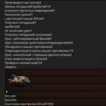
Произведено выстрелов
3
прямых попаданий/пробитий
1/0
осколочно-фугасных повреждений
1
Нанесение урона
41
с дистанции свыше 300 м
41
Получено попаданий
7
пробитий
5
не нанёсших урон
1
Получено попаданий осколками
2
Урон, заблокированный бронёй
0
Урон союзникам (уничтожено/повреждений)
0/0
Обнаружено машин противника
0
Повреждено/уничтожено машин противника
1/0
Урон, нанесённый с помощью данного игрока
0
Очки захвата/защиты базы
0/0
Пройдено километров
0,99
Закрыть
Vot_vam
Bassotto
Уничтожен выстрелом (Druid7799)