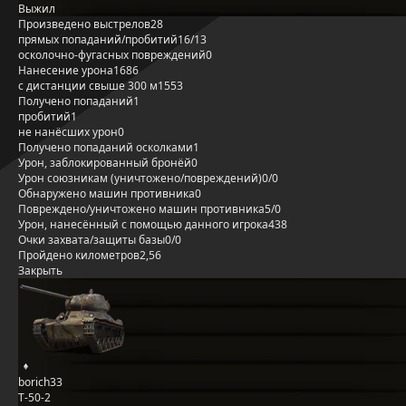
Выжил
Произведено выстрелов
28
прямых попаданий/пробитий
16/13
осколочно-фугасных повреждений
0
Нанесение урона
1686
с дистанции свыше 300 м
1553
Получено попаданий
1
пробитий
1
не нанёсших урон
0
Получено попаданий осколками
1
Урон, заблокированный бронёй
0
Урон союзникам (уничтожено/повреждений)
0/0
Обнаружено машин противника
0
Повреждено/уничтожено машин противника
5/0
Урон, нанесённый с помощью данного игрока
438
Очки захвата/защиты базы
0/0
Пройдено километров
2,56
Закрыть
borich33
Т-50-2