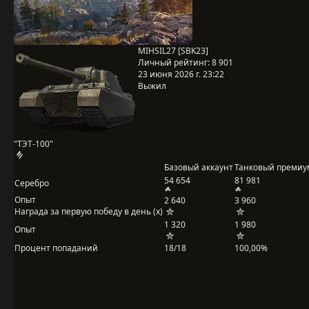
MIHSIL27 [SBK23]
Личный рейтинг:
8 901
23 июня 2026 г. 23:22
Выжил
"ТЭТ-100"
Базовый аккаунт
Танковый премиу
54 654
81 981
Серебро
Опыт
2 640
3 960
Награда за первую победу в день (x)
1 320
1 980
Опыт
Процент попаданий
18/18
100,00%