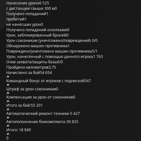
Нанесение урона
6 525
с дистанции свыше 300 м
0
Получено попаданий
1
пробитий
1
не нанёсших урон
0
Получено попаданий осколками
0
Урон, заблокированный бронёй
0
Урон союзникам (уничтожено/повреждений)
0/0
Обнаружено машин противника
1
Повреждено/уничтожено машин противника
5/1
Урон, нанесённый с помощью данного игрока
1 763
Очки захвата/защиты базы
0/0
Пройдено километров
3,75
Начислено за бой
54 654
Командный бонус от игроков с подпиской
547
Штраф за урон союзникам
0
Компенсация за урон от союзников
0
Итого за бой:
55 201
Автоматический ремонт техники
-5 427
Автопополнение боекомплекта
-30 825
Итого:
18 949
0