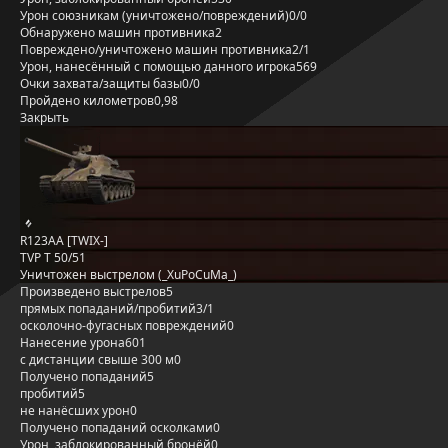
Урон союзникам (уничтожено/повреждений)
0/0
Обнаружено машин противника
2
Повреждено/уничтожено машин противника
2/1
Урон, нанесённый с помощью данного игрока
569
Очки захвата/защиты базы
0/0
Пройдено километров
0,98
Закрыть
R123AA [TWIX-]
TVP T 50/51
Уничтожен выстрелом (_XuPoCuMa_)
Произведено выстрелов
5
прямых попаданий/пробитий
3/1
осколочно-фугасных повреждений
0
Нанесение урона
601
с дистанции свыше 300 м
0
Получено попаданий
5
пробитий
5
не нанёсших урон
0
Получено попаданий осколками
0
Урон, заблокированный бронёй
0