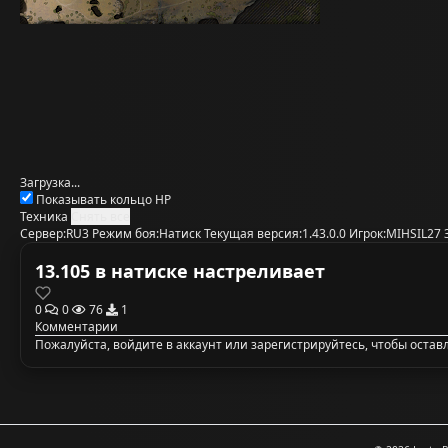
Загрузка...
Показывать кольцо HP
Техника
Снять все
Сервер:
RU3
Режим боя:
Натиск
Текущая версия:
1.43.0.0
Игрок:
MIHSIL27
13.105 в натиске настреливает
0
0
76
1
Комментарии
Пожалуйста,
войдите в аккаунт
или
зарегистрируйтесь
, чтобы оста