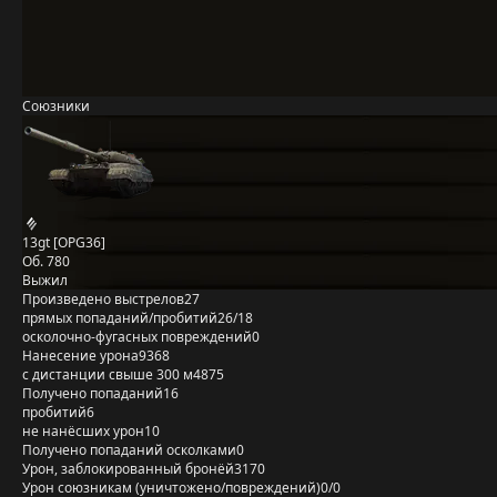
Союзники
13gt [OPG36]
Об. 780
Выжил
Произведено выстрелов
27
прямых попаданий/пробитий
26/18
осколочно-фугасных повреждений
0
Нанесение урона
9368
с дистанции свыше 300 м
4875
Получено попаданий
16
пробитий
6
не нанёсших урон
10
Получено попаданий осколками
0
Урон, заблокированный бронёй
3170
Урон союзникам (уничтожено/повреждений)
0/0