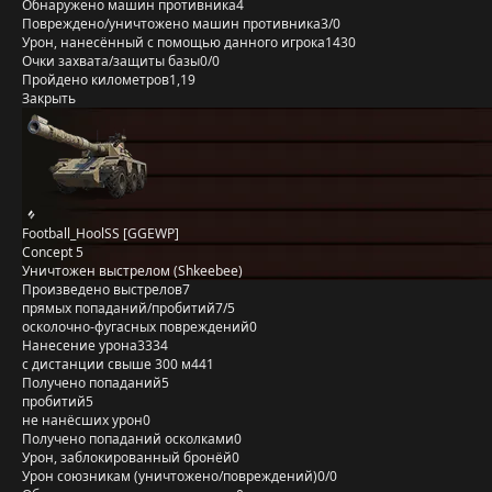
Обнаружено машин противника
4
Повреждено/уничтожено машин противника
3/0
Урон, нанесённый с помощью данного игрока
1430
Очки захвата/защиты базы
0/0
Пройдено километров
1,19
Закрыть
Football_HoolSS [GGEWP]
Concept 5
Уничтожен выстрелом (Shkeebee)
Произведено выстрелов
7
прямых попаданий/пробитий
7/5
осколочно-фугасных повреждений
0
Нанесение урона
3334
с дистанции свыше 300 м
441
Получено попаданий
5
пробитий
5
не нанёсших урон
0
Получено попаданий осколками
0
Урон, заблокированный бронёй
0
Урон союзникам (уничтожено/повреждений)
0/0