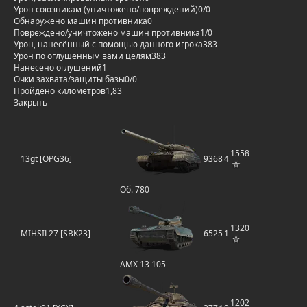
Урон союзникам (уничтожено/повреждений)
0/0
Обнаружено машин противника
0
Повреждено/уничтожено машин противника
1/0
Урон, нанесённый с помощью данного игрока
383
Урон по оглушённым вами целям
383
Нанесено оглушений
1
Очки захвата/защиты базы
0/0
Пройдено километров
1,83
Закрыть
1558
13gt [OPG36]
9368
4
Об. 780
1320
MIHSIL27 [SBK23]
6525
1
AMX 13 105
1202