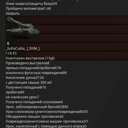
Очки захвата/защиты базы
0/0
Пройдено километров
1,44
Закрыть
_XuPoCuMa_ [_D0M_]
116-F3
Уничтожен выстрелом (13gt)
Произведено выстрелов
8
прямых попаданий/пробитий
7/6
осколочно-фугасных повреждений
0
Нанесение урона
3134
с дистанции свыше 300 м
0
Получено попаданий
16
пробитий
9
не нанёсших урон
7
Получено попаданий осколками
4
Урон, заблокированный бронёй
2860
Урон союзникам (уничтожено/повреждений)
0/0
Обнаружено машин противника
0
Повреждено/уничтожено машин противника
3/1
Урон, нанесённый с помощью данного игрока
0