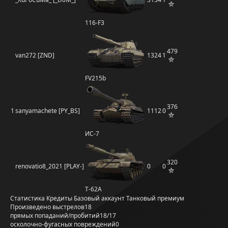
116-F3
479
van272 [ZND]
1324
1
FV215b
376
1
sanyamachete [PY_BS]
1112
0
ИС-7
320
renovatio8_2021 [PLAY-]
0
0
Т-62А
Статистика
Кредиты
Базовый аккаунт
Танковый премиум
Произведено выстрелов
18
прямых попаданий/пробитий
18/17
осколочно-фугасных повреждений
0