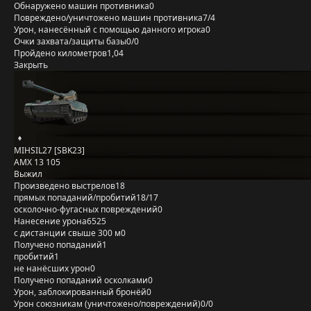
Обнаружено машин противника
0
Повреждено/уничтожено машин противника
7/4
Урон, нанесённый с помощью данного игрока
0
Очки захвата/защиты базы
0/0
Пройдено километров
1,04
Закрыть
MIHSIL27 [SBK23]
AMX 13 105
Выжил
Произведено выстрелов
18
прямых попаданий/пробитий
18/17
осколочно-фугасных повреждений
0
Нанесение урона
6525
с дистанции свыше 300 м
0
Получено попаданий
1
пробитий
1
не нанёсших урон
0
Получено попаданий осколками
0
Урон, заблокированный бронёй
0
Урон союзникам (уничтожено/повреждений)
0/0