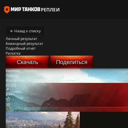
РЕПЛЕИ
← Назад к списку
Личный результат
Командный результат
Подробный отчёт
Раскатка
Скачать
Поделиться
Карелия
-
Натиск
Победа!
Вся техника противника уничтожена
82 528
3 960
30