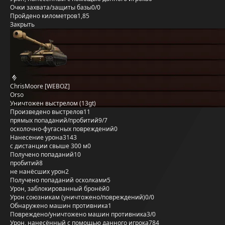
Очки захвата/защиты базы
0/0
Пройдено километров
1,85
Закрыть
ChrisMoore [WEBOZ]
Orso
Уничтожен выстрелом (13gt)
Произведено выстрелов
11
прямых попаданий/пробитий
9/7
осколочно-фугасных повреждений
0
Нанесение урона
3143
с дистанции свыше 300 м
0
Получено попаданий
10
пробитий
8
не нанёсших урон
2
Получено попаданий осколками
5
Урон, заблокированный бронёй
0
Урон союзникам (уничтожено/повреждений)
0/0
Обнаружено машин противника
1
Повреждено/уничтожено машин противника
3/0
Урон, нанесённый с помощью данного игрока
784