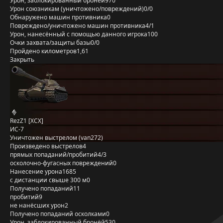
Урон, заблокированный бронёй
970
Урон союзникам (уничтожено/повреждений)
0/0
Обнаружено машин противника
0
Повреждено/уничтожено машин противника
4/1
Урон, нанесённый с помощью данного игрока
100
Очки захвата/защиты базы
0/0
Пройдено километров
1,61
Закрыть
RezZ1 [XCX]
ИС-7
Уничтожен выстрелом (van272)
Произведено выстрелов
4
прямых попаданий/пробитий
4/3
осколочно-фугасных повреждений
0
Нанесение урона
1685
с дистанции свыше 300 м
0
Получено попаданий
11
пробитий
9
не нанёсших урон
2
Получено попаданий осколками
0
Урон, заблокированный бронёй
530