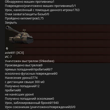
Обнаружено машин противника
1
Повреждено/уничтожено машин противника
5/1
Урон, нанесённый с помощью данного игрока
1763
Очки захвата/защиты базы
0/0
Пройдено километров
3,75
Закрыть
astek91 [XCX]
ИС-7
Уничтожен выстрелом (Shkeebee)
Произведено выстрелов
9
прямых попаданий/пробитий
8/7
осколочно-фугасных повреждений
0
Нанесение урона
3774
с дистанции свыше 300 м
0
Получено попаданий
12
пробитий
8
не нанёсших урон
4
Получено попаданий осколками
0
Урон, заблокированный бронёй
1940
Урон союзникам (уничтожено/повреждений)
0/0