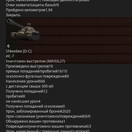
Очки захвата/защиты базы
0/0
Пройдено километров
1,94
Закрыть
Shkeebee [D-C]
ИС-7
Уничтожен выстрелом (MIHSIL27)
Произведено выстрелов
16
прямых попаданий/пробитий
16/10
осколочно-фугасных повреждений
0
Нанесение урона
4666
с дистанции свыше 300 м
0
Получено попаданий
12
пробитий
8
не нанёсших урон
4
Получено попаданий осколками
0
Урон, заблокированный бронёй
2020
Урон союзникам (уничтожено/повреждений)
0/0
Обнаружено машин противника
1
Повреждено/уничтожено машин противника
6/2
Урон, нанесённый с помощью данного игрока
0