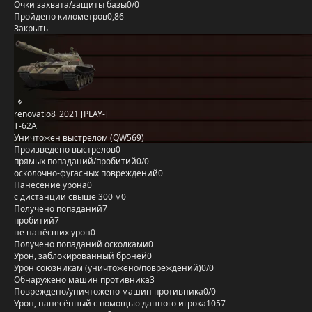
Очки захвата/защиты базы
0/0
Пройдено километров
0,86
Закрыть
renovatio8_2021 [PLAY-]
Т-62А
Уничтожен выстрелом (QW569)
Произведено выстрелов
0
прямых попаданий/пробитий
0/0
осколочно-фугасных повреждений
0
Нанесение урона
0
с дистанции свыше 300 м
0
Получено попаданий
7
пробитий
7
не нанёсших урон
0
Получено попаданий осколками
0
Урон, заблокированный бронёй
0
Урон союзникам (уничтожено/повреждений)
0/0
Обнаружено машин противника
3
Повреждено/уничтожено машин противника
0/0
Урон, нанесённый с помощью данного игрока
1057