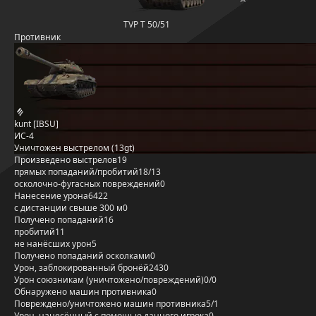
TVP T 50/51
Противник
kunt [IBSU]
ИС-4
Уничтожен выстрелом (13gt)
Произведено выстрелов
19
прямых попаданий/пробитий
18/13
осколочно-фугасных повреждений
0
Нанесение урона
6422
с дистанции свыше 300 м
0
Получено попаданий
16
пробитий
11
не нанёсших урон
5
Получено попаданий осколками
0
Урон, заблокированный бронёй
2430
Урон союзникам (уничтожено/повреждений)
0/0
Обнаружено машин противника
0
Повреждено/уничтожено машин противника
5/1
Урон, нанесённый с помощью данного игрока
0