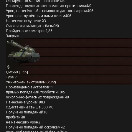
Обнаружено машин противника
0
Повреждено/уничтожено машин противника
4/0
Урон, нанесённый с помощью данного игрока
406
Урон по оглушённым вами целям
406
Нанесено оглушений
3
Очки захвата/защиты базы
0/0
Пройдено километров
2,85
Закрыть
QW569 [_RR-]
Type 71
Уничтожен выстрелом (kunt)
Произведено выстрелов
11
прямых попаданий/пробитий
10/5
осколочно-фугасных повреждений
0
Нанесение урона
1983
с дистанции свыше 300 м
0
Получено попаданий
10
пробитий
8
не нанёсших урон
2
Получено попаданий осколками
2