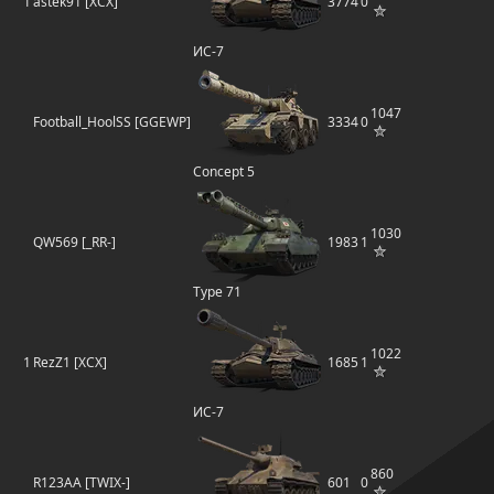
1
astek91 [XCX]
3774
0
ИС-7
1047
Football_HoolSS [GGEWP]
3334
0
Concept 5
1030
QW569 [_RR-]
1983
1
Type 71
1022
1
RezZ1 [XCX]
1685
1
ИС-7
860
R123AA [TWIX-]
601
0