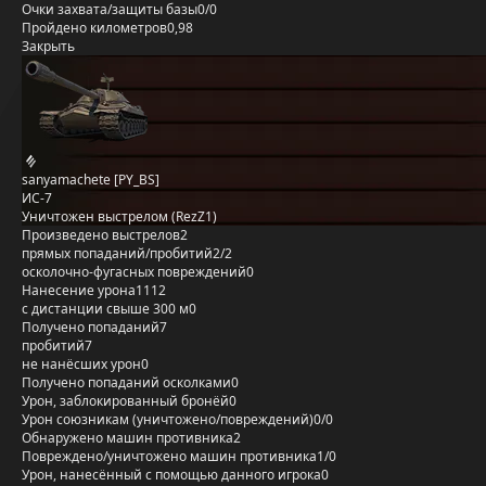
Очки захвата/защиты базы
0/0
Пройдено километров
0,98
Закрыть
sanyamachete [PY_BS]
ИС-7
Уничтожен выстрелом (RezZ1)
Произведено выстрелов
2
прямых попаданий/пробитий
2/2
осколочно-фугасных повреждений
0
Нанесение урона
1112
с дистанции свыше 300 м
0
Получено попаданий
7
пробитий
7
не нанёсших урон
0
Получено попаданий осколками
0
Урон, заблокированный бронёй
0
Урон союзникам (уничтожено/повреждений)
0/0
Обнаружено машин противника
2
Повреждено/уничтожено машин противника
1/0
Урон, нанесённый с помощью данного игрока
0