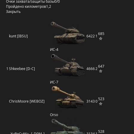
Очки захвата/защиты базы
0/0
Пройдено километров
1,2
Закрыть
685
kunt [IBSU]
6422
1
ИС-4
647
1
Shkeebee [D-C]
4666
2
ИС-7
523
ChrisMoore [WEBOZ]
3143
0
Orso
528
_XuPoCuMa_ [_D0M_]
3134
1