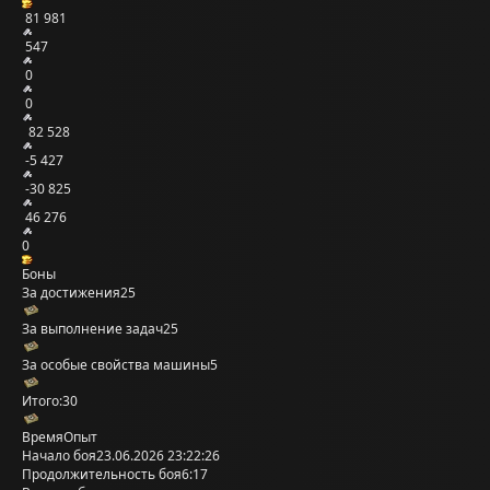
81 981
547
0
0
82 528
-5 427
-30 825
46 276
0
Боны
За достижения
25
За выполнение задач
25
За особые свойства машины
5
Итого:
30
Время
Опыт
Начало боя
23.06.2026 23:22:26
Продолжительность боя
6:17