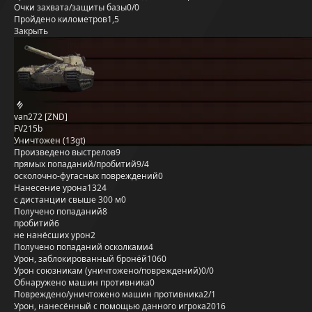
Очки захвата/защиты базы
0/0
Пройдено километров
1,5
Закрыть
van272 [ZND]
FV215b
Уничтожен (13gt)
Произведено выстрелов
9
прямых попаданий/пробитий
9/4
осколочно-фугасных повреждений
0
Нанесение урона
1324
с дистанции свыше 300 м
0
Получено попаданий
8
пробитий
6
не нанёсших урон
2
Получено попаданий осколками
4
Урон, заблокированный бронёй
1060
Урон союзникам (уничтожено/повреждений)
0/0
Обнаружено машин противника
0
Повреждено/уничтожено машин противника
2/1
Урон, нанесённый с помощью данного игрока
2016