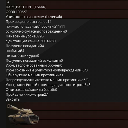
DARK_BASTION1 [ESKAR]
GSOR 1006/7
Уничтожен выстрелом (huvervak)
Произведено выстрелов
14
прямых попаданий/пробитий
11/11
осколочно-фугасных повреждений
0
Нанесение урона
3795
с дистанции свыше 300 м
780
Получено попаданий
4
пробитий
4
не нанёсших урон
0
Получено попаданий осколками
0
Урон, заблокированный бронёй
0
Урон союзникам (уничтожено/повреждений)
0/0
Обнаружено машин противника
1
Повреждено/уничтожено машин противника
6/3
Урон, нанесённый с помощью данного игрока
645
Очки захвата/защиты базы
0/0
Пройдено километров
2,1
Закрыть