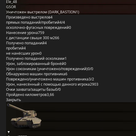
Ele_48
GSOR
Уничтожен выстрелом (DARK_BASTION1)
Произведено выстрелов
4
прямых попаданий/пробитий
4/4
осколочно-фугасных повреждений
0
Нанесение урона
759
с дистанции свыше 300 м
266
Получено попаданий
4
пробитий
4
не нанёсших урон
0
Получено попаданий осколками
1
Урон, заблокированный бронёй
0
Урон союзникам (уничтожено/повреждений)
0/0
Обнаружено машин противника
6
Повреждено/уничтожено машин противника
3/2
Урон, нанесённый с помощью данного игрока
2903
Очки захвата/защиты базы
0/0
Пройдено километров
3,66
Закрыть