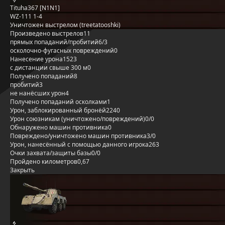
Tituha367 [N1N1]
WZ-111 1-4
Уничтожен выстрелом (treetatooshki)
Произведено выстрелов
11
прямых попаданий/пробитий
6/3
осколочно-фугасных повреждений
0
Нанесение урона
1523
с дистанции свыше 300 м
0
Получено попаданий
8
пробитий
3
не нанёсших урон
4
Получено попаданий осколками
1
Урон, заблокированный бронёй
2240
Урон союзникам (уничтожено/повреждений)
0/0
Обнаружено машин противника
0
Повреждено/уничтожено машин противника
3/0
Урон, нанесённый с помощью данного игрока
263
Очки захвата/защиты базы
0/0
Пройдено километров
0,67
Закрыть