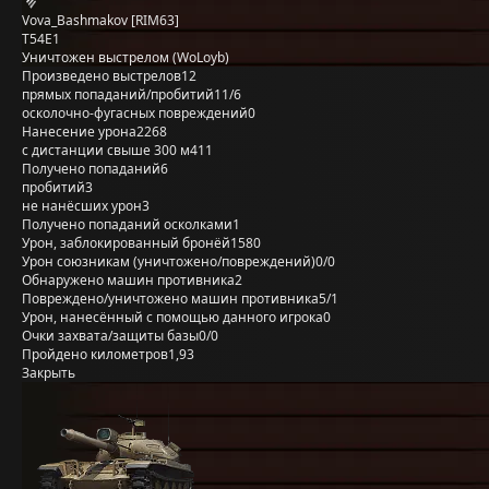
Vova_Bashmakov [RIM63]
T54E1
Уничтожен выстрелом (WoLoyb)
Произведено выстрелов
12
прямых попаданий/пробитий
11/6
осколочно-фугасных повреждений
0
Нанесение урона
2268
с дистанции свыше 300 м
411
Получено попаданий
6
пробитий
3
не нанёсших урон
3
Получено попаданий осколками
1
Урон, заблокированный бронёй
1580
Урон союзникам (уничтожено/повреждений)
0/0
Обнаружено машин противника
2
Повреждено/уничтожено машин противника
5/1
Урон, нанесённый с помощью данного игрока
0
Очки захвата/защиты базы
0/0
Пройдено километров
1,93
Закрыть