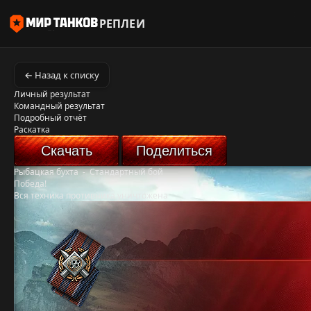
РЕПЛЕИ
← Назад к списку
Личный результат
Командный результат
Подробный отчёт
Раскатка
Скачать
Поделиться
Рыбацкая бухта
-
Стандартный бой
Победа!
Вся техника противника уничтожена