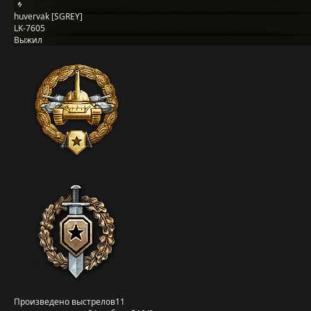
huvervak [SGREY]
LK-7605
Выжил
Произведено выстрелов
11