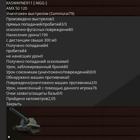
KASWAYNE911 [-NGG-]
AMX 50 120
Уничтожен выстрелом (Sammurai79)
Произведено выстрелов
3
прямых попаданий/пробитий
3/3
осколочно-фугасных повреждений
0
Нанесение урона
1190
с дистанции свыше 300 м
0
Получено попаданий
4
пробитий
4
не нанёсших урон
0
Получено попаданий осколками
0
Урон, заблокированный бронёй
0
Урон союзникам (уничтожено/повреждений)
0/0
Обнаружено машин противника
0
Повреждено/уничтожено машин противника
2/0
Урон, нанесённый с помощью данного игрока
76
Очки захвата/защиты базы
0/0
Пройдено километров
2,05
Закрыть