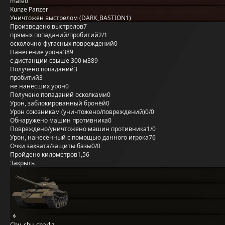
mafeo
Kunze Panzer
Уничтожен выстрелом (DARK_BASTION1)
Произведено выстрелов
7
прямых попаданий/пробитий
2/1
осколочно-фугасных повреждений
0
Нанесение урона
389
с дистанции свыше 300 м
389
Получено попаданий
3
пробитий
3
не нанёсших урон
0
Получено попаданий осколками
0
Урон, заблокированный бронёй
0
Урон союзникам (уничтожено/повреждений)
0/0
Обнаружено машин противника
0
Повреждено/уничтожено машин противника
1/0
Урон, нанесённый с помощью данного игрока
76
Очки захвата/защиты базы
0/0
Пройдено километров
1,56
Закрыть
Chu_chu_charliz