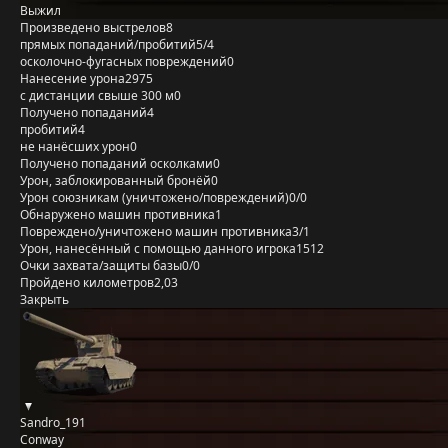
Выжил
Произведено выстрелов
8
прямых попаданий/пробитий
5/4
осколочно-фугасных повреждений
0
Нанесение урона
2975
с дистанции свыше 300 м
0
Получено попаданий
4
пробитий
4
не нанёсших урон
0
Получено попаданий осколками
0
Урон, заблокированный бронёй
0
Урон союзникам (уничтожено/повреждений)
0/0
Обнаружено машин противника
1
Повреждено/уничтожено машин противника
3/1
Урон, нанесённый с помощью данного игрока
1512
Очки захвата/защиты базы
0/0
Пройдено километров
2,03
Закрыть
Sandro_191
Conway