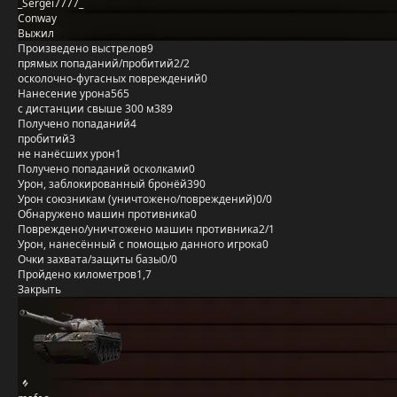
_Sergei7777_
Conway
Выжил
Произведено выстрелов
9
прямых попаданий/пробитий
2/2
осколочно-фугасных повреждений
0
Нанесение урона
565
с дистанции свыше 300 м
389
Получено попаданий
4
пробитий
3
не нанёсших урон
1
Получено попаданий осколками
0
Урон, заблокированный бронёй
390
Урон союзникам (уничтожено/повреждений)
0/0
Обнаружено машин противника
0
Повреждено/уничтожено машин противника
2/1
Урон, нанесённый с помощью данного игрока
0
Очки захвата/защиты базы
0/0
Пройдено километров
1,7
Закрыть