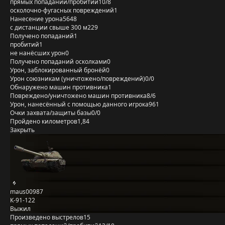
прямых попаданий/пробитий
10/8
осколочно-фугасных повреждений
1
Нанесение урона
5648
с дистанции свыше 300 м
229
Получено попаданий
1
пробитий
1
не нанёсших урон
0
Получено попаданий осколками
0
Урон, заблокированный бронёй
0
Урон союзникам (уничтожено/повреждений)
0/0
Обнаружено машин противника
1
Повреждено/уничтожено машин противника
8/6
Урон, нанесённый с помощью данного игрока
961
Очки захвата/защиты базы
0/0
Пройдено километров
1,84
Закрыть
maus00987
К-91-122
Выжил
Произведено выстрелов
15