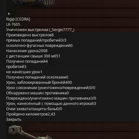
Rigip [CEDRA]
LK-7605
Уничтожен выстрелом (_Sergei7777_)
Произведено выстрелов
8
прямых попаданий/пробитий
3/3
осколочно-фугасных повреждений
0
Нанесение урона
2008
с дистанции свыше 300 м
651
Получено попаданий
4
пробитий
3
не нанёсших урон
1
Получено попаданий осколками
0
Урон, заблокированный бронёй
490
Урон союзникам (уничтожено/повреждений)
0/0
Обнаружено машин противника
0
Повреждено/уничтожено машин противника
3/0
Урон, нанесённый с помощью данного игрока
63
Очки захвата/защиты базы
0/0
Пройдено километров
2,43
Закрыть