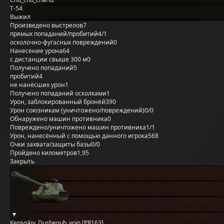
Т-54
Выжил
Произведено выстрелов
7
прямых попаданий/пробитий
4/1
осколочно-фугасных повреждений
0
Нанесение урона
64
с дистанции свыше 300 м
0
Получено попаданий
5
пробитий
4
не нанёсших урон
1
Получено попаданий осколками
1
Урон, заблокированный бронёй
390
Урон союзникам (уничтожено/повреждений)
0/0
Обнаружено машин противника
0
Повреждено/уничтожено машин противника
1/1
Урон, нанесённый с помощью данного игрока
568
Очки захвата/защиты базы
0/0
Пройдено километров
1,95
Закрыть
Keniyskiy_Dushegub_voin [PR163]