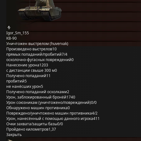
Igor_Sm_155
КВ-90
Уничтожен выстрелом (huvervak)
Произведено выстрелов
10
прямых попаданий/пробитий
7/4
осколочно-фугасных повреждений
0
Нанесение урона
1203
с дистанции свыше 300 м
0
Получено попаданий
11
пробитий
5
не нанёсших урон
5
Получено попаданий осколками
2
Урон, заблокированный бронёй
1740
Урон союзникам (уничтожено/повреждений)
0/0
Обнаружено машин противника
0
Повреждено/уничтожено машин противника
4/2
Урон, нанесённый с помощью данного игрока
411
Очки захвата/защиты базы
0/0
Пройдено километров
1,37
Закрыть