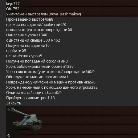
kejo777
Об. 752
Уничтожен выстрелом (Vova_Bashmakov)
Произведено выстрелов
8
прямых попаданий/пробитий
6/3
осколочно-фугасных повреждений
0
Нанесение урона
1346
с дистанции свыше 300 м
462
Получено попаданий
10
пробитий
5
не нанёсших урон
5
Получено попаданий осколками
0
Урон, заблокированный бронёй
1380
Урон союзникам (уничтожено/повреждений)
0/0
Обнаружено машин противника
1
Повреждено/уничтожено машин противника
5/0
Урон, нанесённый с помощью данного игрока
292
Очки захвата/защиты базы
0/0
Пройдено километров
1,13
Закрыть