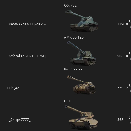
Об. 752
5
KASWAYNE911 [-NGG-]
1190
0
AMX 50 120
5
referal32_2021 [-FRM-]
906
0
B-C 155 55
8
1
Ele_48
759
2
GSOR
5
_Sergei7777_
565
1