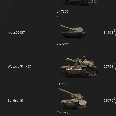
LK-7605
2
9
maus00987
3450
3
К-91-122
1
WoLoyb [P__ND]
2975
1
LK-7605
6
Sandro_191
2107
0
Conway