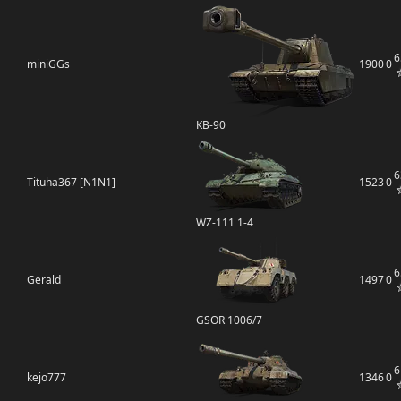
6
miniGGs
1900
0
КВ-90
6
Tituha367 [N1N1]
1523
0
WZ-111 1-4
6
Gerald
1497
0
GSOR 1006/7
6
kejo777
1346
0