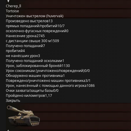
Cherep_ll
Tortoise
Уничтожен выстрелом (huvervak)
Произведено выстрелов
13
прямых попаданий/пробитий
10/7
осколочно-фугасных повреждений
0
Нанесение урона
2745
с дистанции свыше 300 м
1509
Получено попаданий
7
пробитий
4
не нанёсших урон
3
Получено попаданий осколками
1
Урон, заблокированный бронёй
1130
Урон союзникам (уничтожено/повреждений)
0/0
Обнаружено машин противника
1
Повреждено/уничтожено машин противника
3/1
Урон, нанесённый с помощью данного игрока
1086
Очки захвата/защиты базы
0/0
Пройдено километров
1,17
Закрыть