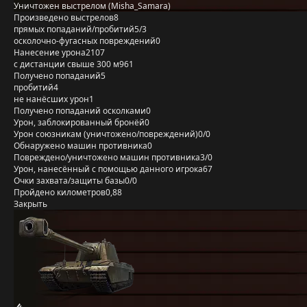
Уничтожен выстрелом (Misha_Samara)
Произведено выстрелов
8
прямых попаданий/пробитий
5/3
осколочно-фугасных повреждений
0
Нанесение урона
2107
с дистанции свыше 300 м
961
Получено попаданий
5
пробитий
4
не нанёсших урон
1
Получено попаданий осколками
0
Урон, заблокированный бронёй
0
Урон союзникам (уничтожено/повреждений)
0/0
Обнаружено машин противника
0
Повреждено/уничтожено машин противника
3/0
Урон, нанесённый с помощью данного игрока
67
Очки захвата/защиты базы
0/0
Пройдено километров
0,88
Закрыть