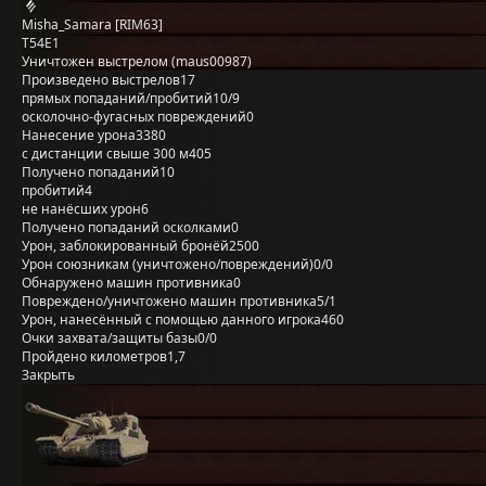
Misha_Samara [RIM63]
T54E1
Уничтожен выстрелом (maus00987)
Произведено выстрелов
17
прямых попаданий/пробитий
10/9
осколочно-фугасных повреждений
0
Нанесение урона
3380
с дистанции свыше 300 м
405
Получено попаданий
10
пробитий
4
не нанёсших урон
6
Получено попаданий осколками
0
Урон, заблокированный бронёй
2500
Урон союзникам (уничтожено/повреждений)
0/0
Обнаружено машин противника
0
Повреждено/уничтожено машин противника
5/1
Урон, нанесённый с помощью данного игрока
460
Очки захвата/защиты базы
0/0
Пройдено километров
1,7
Закрыть