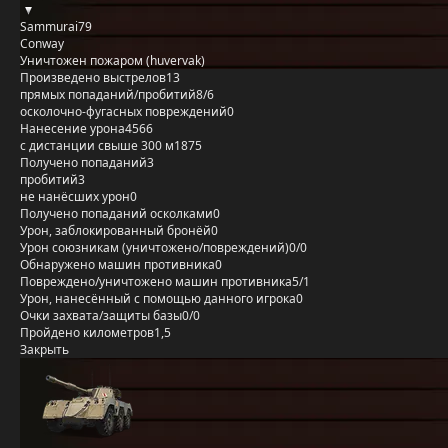
Sammurai79
Conway
Уничтожен пожаром (huvervak)
Произведено выстрелов
13
прямых попаданий/пробитий
8/6
осколочно-фугасных повреждений
0
Нанесение урона
4566
с дистанции свыше 300 м
1875
Получено попаданий
3
пробитий
3
не нанёсших урон
0
Получено попаданий осколками
0
Урон, заблокированный бронёй
0
Урон союзникам (уничтожено/повреждений)
0/0
Обнаружено машин противника
0
Повреждено/уничтожено машин противника
5/1
Урон, нанесённый с помощью данного игрока
0
Очки захвата/защиты базы
0/0
Пройдено километров
1,5
Закрыть