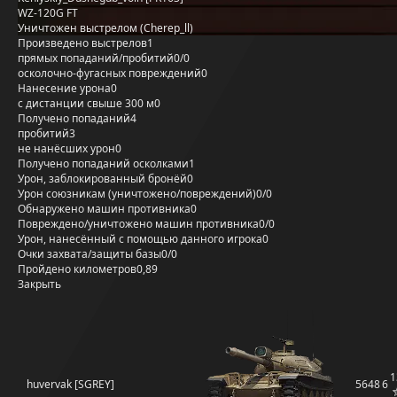
WZ-120G FT
Уничтожен выстрелом (Cherep_ll)
Произведено выстрелов
1
прямых попаданий/пробитий
0/0
осколочно-фугасных повреждений
0
Нанесение урона
0
с дистанции свыше 300 м
0
Получено попаданий
4
пробитий
3
не нанёсших урон
0
Получено попаданий осколками
1
Урон, заблокированный бронёй
0
Урон союзникам (уничтожено/повреждений)
0/0
Обнаружено машин противника
0
Повреждено/уничтожено машин противника
0/0
Урон, нанесённый с помощью данного игрока
0
Очки захвата/защиты базы
0/0
Пройдено километров
0,89
Закрыть
1
huvervak [SGREY]
5648
6