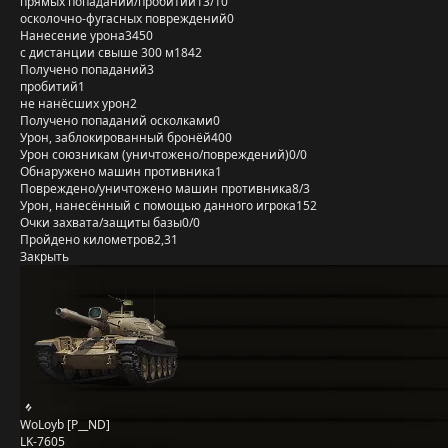
прямых попаданий/пробитий
13/10
осколочно-фугасных повреждений
0
Нанесение урона
3450
с дистанции свыше 300 м
1842
Получено попаданий
3
пробитий
1
не нанёсших урон
2
Получено попаданий осколками
0
Урон, заблокированный бронёй
400
Урон союзникам (уничтожено/повреждений)
0/0
Обнаружено машин противника
1
Повреждено/уничтожено машин противника
8/3
Урон, нанесённый с помощью данного игрока
152
Очки захвата/защиты базы
0/0
Пройдено километров
2,31
Закрыть
WoLoyb [P__ND]
LK-7605