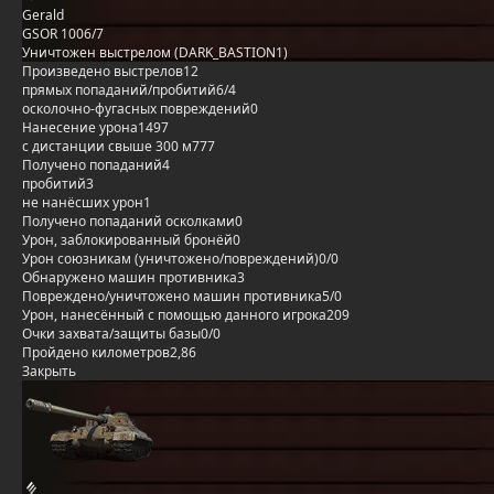
Gerald
GSOR 1006/7
Уничтожен выстрелом (DARK_BASTION1)
Произведено выстрелов
12
прямых попаданий/пробитий
6/4
осколочно-фугасных повреждений
0
Нанесение урона
1497
с дистанции свыше 300 м
777
Получено попаданий
4
пробитий
3
не нанёсших урон
1
Получено попаданий осколками
0
Урон, заблокированный бронёй
0
Урон союзникам (уничтожено/повреждений)
0/0
Обнаружено машин противника
3
Повреждено/уничтожено машин противника
5/0
Урон, нанесённый с помощью данного игрока
209
Очки захвата/защиты базы
0/0
Пройдено километров
2,86
Закрыть