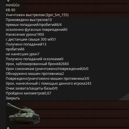
miniGGs
КВ-90
Уничтожен выстрелом (Igor_Sm_155)
Произведено выстрелов
10
прямых попаданий/пробитий
8/4
осколочно-фугасных повреждений
0
Нанесение урона
1900
с дистанции свыше 300 м
951
Получено попаданий
13
пробитий
6
не нанёсших урон
7
Получено попаданий осколками
0
Урон, заблокированный бронёй
2660
Урон союзникам (уничтожено/повреждений)
0/0
Обнаружено машин противника
2
Повреждено/уничтожено машин противника
3/0
Урон, нанесённый с помощью данного игрока
243
Очки захвата/защиты базы
0/0
Пройдено километров
0,67
Закрыть