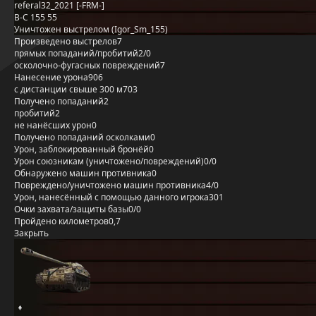
referal32_2021 [-FRM-]
B-C 155 55
Уничтожен выстрелом (Igor_Sm_155)
Произведено выстрелов
7
прямых попаданий/пробитий
2/0
осколочно-фугасных повреждений
7
Нанесение урона
906
с дистанции свыше 300 м
703
Получено попаданий
2
пробитий
2
не нанёсших урон
0
Получено попаданий осколками
0
Урон, заблокированный бронёй
0
Урон союзникам (уничтожено/повреждений)
0/0
Обнаружено машин противника
0
Повреждено/уничтожено машин противника
4/0
Урон, нанесённый с помощью данного игрока
301
Очки захвата/защиты базы
0/0
Пройдено километров
0,7
Закрыть