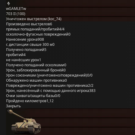
wGAMLETw
703 II (100)
Уничтожен выстрелом (koc_74)
Произведено выстрелов
6
прямых попаданий/пробитий
4/4
осколочно-фугасных повреждений
0
Нанесение урона
908
с дистанции свыше 300 м
0
Получено попаданий
5
пробитий
4
не нанёсших урон
1
Получено попаданий осколками
0
Урон, заблокированный бронёй
0
Урон союзникам (уничтожено/повреждений)
0/0
Обнаружено машин противника
0
Повреждено/уничтожено машин противника
2/2
Урон, нанесённый с помощью данного игрока
383
Очки захвата/защиты базы
0/0
Пройдено километров
1,12
Закрыть