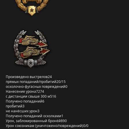
Произведено выстрелов
24
прямых попаданий/пробитий
20/15
осколочно-фугасных повреждений
0
Нанесение урона
7274
с дистанции свыше 300 м
516
Получено попаданий
6
пробитий
3
не нанёсших урон
3
Получено попаданий осколками
1
Урон, заблокированный бронёй
890
Урон союзникам (уничтожено/повреждений)
0/0