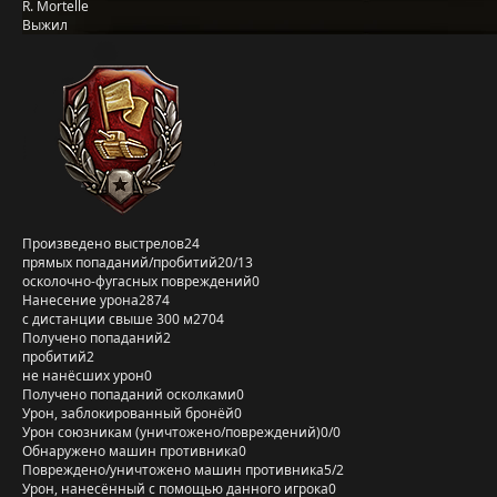
R. Mortelle
Выжил
Произведено выстрелов
24
прямых попаданий/пробитий
20/13
осколочно-фугасных повреждений
0
Нанесение урона
2874
с дистанции свыше 300 м
2704
Получено попаданий
2
пробитий
2
не нанёсших урон
0
Получено попаданий осколками
0
Урон, заблокированный бронёй
0
Урон союзникам (уничтожено/повреждений)
0/0
Обнаружено машин противника
0
Повреждено/уничтожено машин противника
5/2
Урон, нанесённый с помощью данного игрока
0