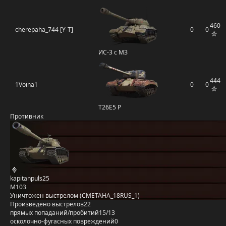
460
cherepaha_744 [Y-T]
0
0
ИС-3 с МЗ
444
1Voina1
0
0
T26E5 P
Противник
kapitanpuls25
M103
Уничтожен выстрелом (CMETAHA_18RUS_1)
Произведено выстрелов
22
прямых попаданий/пробитий
15/13
осколочно-фугасных повреждений
0