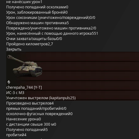
не нанёсших урон
1
Получено попаданий осколками
0
Урон, заблокированный бронёй
0
Урон союзникам (уничтожено/повреждений)
0/0
Обнаружено машин противника
5
Повреждено/уничтожено машин противника
2/0
Урон, нанесённый с помощью данного игрока
551
Очки захвата/защиты базы
0/0
Пройдено километров
2,7
Закрыть
cherepaha_744 [Y-T]
ИС-3 с МЗ
Уничтожен выстрелом (kapitanpuls25)
Произведено выстрелов
4
прямых попаданий/пробитий
4/0
осколочно-фугасных повреждений
0
Нанесение урона
0
с дистанции свыше 300 м
0
Получено попаданий
5
пробитий
4