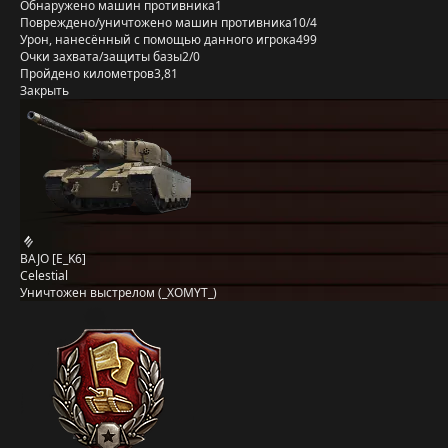
Обнаружено машин противника
1
Повреждено/уничтожено машин противника
10/4
Урон, нанесённый с помощью данного игрока
499
Очки захвата/защиты базы
2/0
Пройдено километров
3,81
Закрыть
BAJO [E_K6]
Celestial
Уничтожен выстрелом (_XOMYT_)