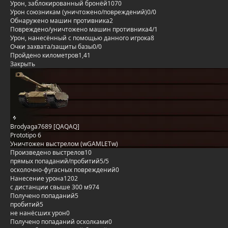
Урон, заблокированный бронёй
1070
Урон союзникам (уничтожено/повреждений)
0/0
Обнаружено машин противника
2
Повреждено/уничтожено машин противника
4/1
Урон, нанесённый с помощью данного игрока
8
Очки захвата/защиты базы
0/0
Пройдено километров
1,41
Закрыть
Brodyaga7689 [QAQAQ]
Prototipo 6
Уничтожен выстрелом (wGAMLETw)
Произведено выстрелов
10
прямых попаданий/пробитий
5/5
осколочно-фугасных повреждений
0
Нанесение урона
1202
с дистанции свыше 300 м
974
Получено попаданий
5
пробитий
5
не нанёсших урон
0
Получено попаданий осколками
0