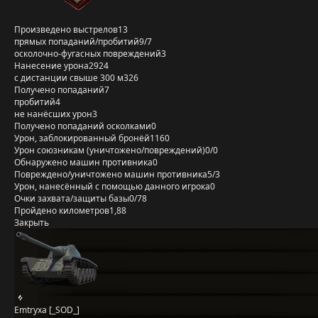
Произведено выстрелов
13
прямых попаданий/пробитий
9/7
осколочно-фугасных повреждений
3
Нанесение урона
2924
с дистанции свыше 300 м
326
Получено попаданий
7
пробитий
4
не нанёсших урон
3
Получено попаданий осколками
0
Урон, заблокированный бронёй
1160
Урон союзникам (уничтожено/повреждений)
0/0
Обнаружено машин противника
0
Повреждено/уничтожено машин противника
5/3
Урон, нанесённый с помощью данного игрока
0
Очки захвата/защиты базы
0/78
Пройдено километров
1,88
Закрыть
Emtryxa [_SOD_]