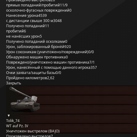
прямых попаданий/пробитий
11/9
осколочно-фугасных повреждений
0
Нанесение урона
4539
с дистанции свыше 300 м
3048
Получено попаданий
11
пробитий
6
не нанёсших урон
5
Получено попаданий осколками
0
Урон, заблокированный бронёй
920
Урон союзникам (уничтожено/повреждений)
0/0
Обнаружено машин противника
0
Повреждено/уничтожено машин противника
7/1
Урон, нанесённый с помощью данного игрока
357
Очки захвата/защиты базы
0/0
Пройдено километров
2,62
Закрыть
Tolik_74
WT auf Pz. IV
Уничтожен выстрелом (BAJO)
Произведено выстрелов
7