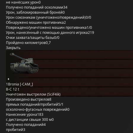
не нанёсших урон
0
Получено попаданий осколками
34
Урон, заблокированный бронёй
0
Урон союзникам (уничтожено/повреждений)
0/0
Обнаружено машин противника
2
Повреждено/уничтожено машин противника
1/0
Урон, нанесённый с помощью данного игрока
219
Очки захвата/защиты базы
0/0
Пройдено километров
0,7
Закрыть
1Bronia [-CAM_]
B-C 12 t
Уничтожен выстрелом (SciF4ik)
Произведено выстрелов
8
прямых попаданий/пробитий
5/1
осколочно-фугасных повреждений
0
Нанесение урона
183
с дистанции свыше 300 м
0
Получено попаданий
4
пробитий
3