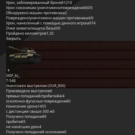
Урон, заблокированный бронёй
1210
Урон союзникам (уничтожено/повреждений)
0/0
Обнаружено машин противника
2
Повреждено/уничтожено машин противника
4/0
Урон, нанесённый с помощью данного игрока
974
Очки захвата/защиты базы
0/0
Пройдено километров
1,35
Закрыть
SKIF_kz_
Т-54Б
Уничтожен выстрелом (OUR_800)
Произведено выстрелов
6
прямых попаданий/пробитий
4/4
осколочно-фугасных повреждений
0
Нанесение урона
1455
с дистанции свыше 300 м
0
Получено попаданий
9
пробитий
5
не нанёсших урон
4
Получено попаданий осколками
0