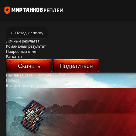
РЕПЛЕИ
← Назад к списку
Личный результат
Командный результат
Подробный отчёт
Раскатка
Скачать
Поделиться
Песчаная река
-
Встречный бой
Победа!
Вся техника противника уничтожена