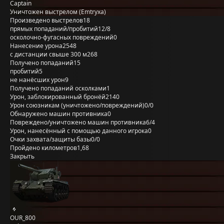
Captain
Уничтожен выстрелом (Emtryxa)
Произведено выстрелов
18
прямых попаданий/пробитий
12/8
осколочно-фугасных повреждений
0
Нанесение урона
2548
с дистанции свыше 300 м
268
Получено попаданий
15
пробитий
5
не нанёсших урон
9
Получено попаданий осколками
1
Урон, заблокированный бронёй
2140
Урон союзникам (уничтожено/повреждений)
0/0
Обнаружено машин противника
0
Повреждено/уничтожено машин противника
6/4
Урон, нанесённый с помощью данного игрока
0
Очки захвата/защиты базы
0/0
Пройдено километров
1,68
Закрыть
OUR_800