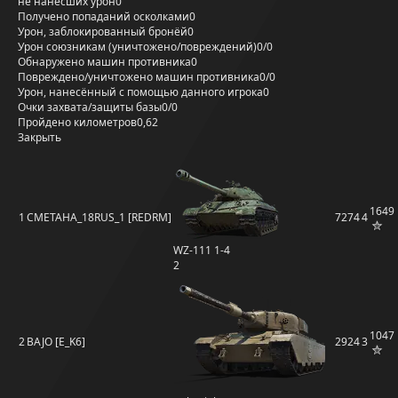
не нанёсших урон
0
Получено попаданий осколками
0
Урон, заблокированный бронёй
0
Урон союзникам (уничтожено/повреждений)
0/0
Обнаружено машин противника
0
Повреждено/уничтожено машин противника
0/0
Урон, нанесённый с помощью данного игрока
0
Очки захвата/защиты базы
0/0
Пройдено километров
0,62
Закрыть
1649
1
CMETAHA_18RUS_1 [REDRM]
7274
4
WZ-111 1-4
2
1047
2
BAJO [E_K6]
2924
3