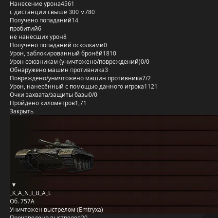
Нанесение урона
4561
с дистанции свыше 300 м
780
Получено попаданий
14
пробитий
6
не нанёсших урон
8
Получено попаданий осколками
0
Урон, заблокированный бронёй
1810
Урон союзникам (уничтожено/повреждений)
0/0
Обнаружено машин противника
3
Повреждено/уничтожено машин противника
7/2
Урон, нанесённый с помощью данного игрока
1121
Очки захвата/защиты базы
0/0
Пройдено километров
1,71
Закрыть
_K_A_N_I_B_A_L
Об. 757А
Уничтожен выстрелом (Emtryxa)
Произведено выстрелов
20