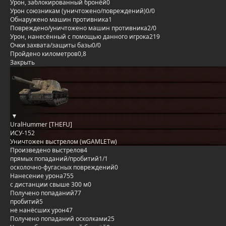
Урон, заблокированный бронёй
0
Урон союзникам (уничтожено/повреждений)
0/0
Обнаружено машин противника
1
Повреждено/уничтожено машин противника
2/0
Урон, нанесённый с помощью данного игрока
219
Очки захвата/защиты базы
0/0
Пройдено километров
0,8
Закрыть
UralHummer [THEFU]
ИСУ-152
Уничтожен выстрелом (wGAMLETw)
Произведено выстрелов
4
прямых попаданий/пробитий
1/1
осколочно-фугасных повреждений
0
Нанесение урона
755
с дистанции свыше 300 м
0
Получено попаданий
77
пробитий
5
не нанёсших урон
47
Получено попаданий осколками
25