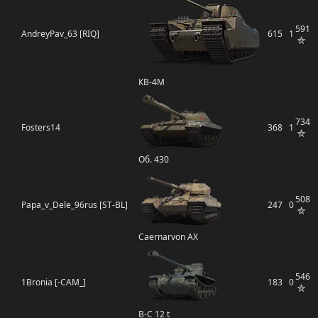
591
AndreyPav_63 [RIQ]
615
1
КВ-4М
734
Fosters14
368
1
Об. 430
508
Papa_v_Dele_96rus [ST-BL]
247
0
Caernarvon AX
546
1Bronia [-CAM_]
183
0
B-C 12 t