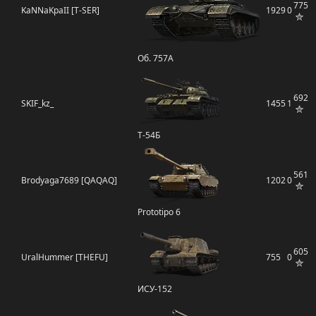
775
KaNNaKpaII [T-SER]
1929
0
Об. 757А
692
SKIF_kz_
1455
1
Т-54Б
561
Brodyaga7689 [QAQAQ]
1202
0
Prototipo 6
605
UralHummer [THEFU]
755
0
ИСУ-152