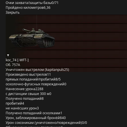
Очки захвата/защиты базы
0/71
Пройдено километров
6,36
Закрыть
koc_74 [-WFT-]
Об. 757А
Уничтожен выстрелом (kapitanpuls25)
Произведено выстрелов
11
прямых попаданий/пробитий
8/5
осколочно-фугасных повреждений
0
Нанесение урона
2288
с дистанции свыше 300 м
0
Получено попаданий
8
пробитий
4
не нанёсших урон
3
Получено попаданий осколками
1
Урон, заблокированный бронёй
840
Урон союзникам (уничтожено/повреждений)
0/0