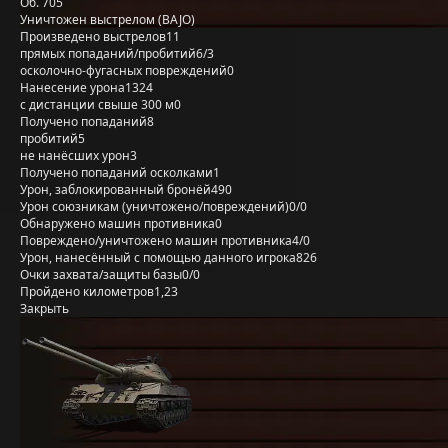
Об. 705
Уничтожен выстрелом (BAJO)
Произведено выстрелов
11
прямых попаданий/пробитий
6/3
осколочно-фугасных повреждений
0
Нанесение урона
1324
с дистанции свыше 300 м
0
Получено попаданий
8
пробитий
5
не нанёсших урон
3
Получено попаданий осколками
1
Урон, заблокированный бронёй
490
Урон союзникам (уничтожено/повреждений)
0/0
Обнаружено машин противника
0
Повреждено/уничтожено машин противника
4/0
Урон, нанесённый с помощью данного игрока
826
Очки захвата/защиты базы
0/0
Пройдено километров
1,23
Закрыть