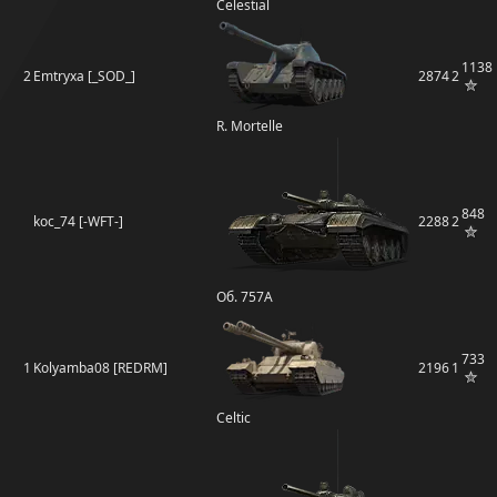
Celestial
1138
2
Emtryxa [_SOD_]
2874
2
R. Mortelle
848
koc_74 [-WFT-]
2288
2
Об. 757А
733
1
Kolyamba08 [REDRM]
2196
1
Celtic