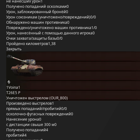
не нанёсших урон
1
Получено попаданий осколками
0
Урон, заблокированный бронёй
0
Урон союзникам (уничтожено/повреждений)
0/0
Обнаружено машин противника
0
Повреждено/уничтожено машин противника
1/0
Урон, нанесённый с помощью данного игрока
0
Очки захвата/защиты базы
0/0
Пройдено километров
1,38
Закрыть
1Voina1
T26E5 P
Уничтожен выстрелом (OUR_800)
Произведено выстрелов
1
прямых попаданий/пробитий
0/0
осколочно-фугасных повреждений
0
Нанесение урона
0
с дистанции свыше 300 м
0
Получено попаданий
4
пробитий
4