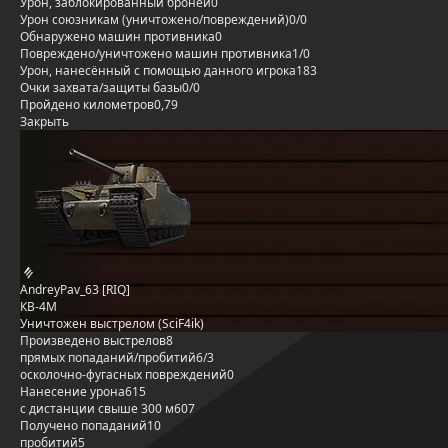
Урон, заблокированный бронёй
0
Урон союзникам (уничтожено/повреждений)
0/0
Обнаружено машин противника
0
Повреждено/уничтожено машин противника
1/0
Урон, нанесённый с помощью данного игрока
183
Очки захвата/защиты базы
0/0
Пройдено километров
0,79
Закрыть
AndreyPav_63 [RIQ]
КВ-4М
Уничтожен выстрелом (SciF4ik)
Произведено выстрелов
8
прямых попаданий/пробитий
6/3
осколочно-фугасных повреждений
0
Нанесение урона
615
с дистанции свыше 300 м
607
Получено попаданий
10
пробитий
5