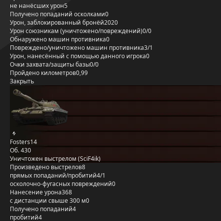
не нанёсших урон
5
Получено попаданий осколками
0
Урон, заблокированный бронёй
2020
Урон союзникам (уничтожено/повреждений)
0/0
Обнаружено машин противника
0
Повреждено/уничтожено машин противника
3/1
Урон, нанесённый с помощью данного игрока
0
Очки захвата/защиты базы
0/0
Пройдено километров
0,99
Закрыть
Fosters14
Об. 430
Уничтожен выстрелом (SciF4ik)
Произведено выстрелов
8
прямых попаданий/пробитий
4/1
осколочно-фугасных повреждений
0
Нанесение урона
368
с дистанции свыше 300 м
0
Получено попаданий
4
пробитий
4