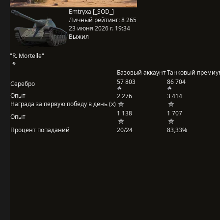
Emtryxa [_SOD_]
Личный рейтинг:
8 265
23 июня 2026 г. 19:34
Выжил
"R. Mortelle"
Базовый аккаунт
Танковый премиу
57 803
86 704
Серебро
Опыт
2 276
3 414
Награда за первую победу в день (x)
1 138
1 707
Опыт
Процент попаданий
20/24
83,33%