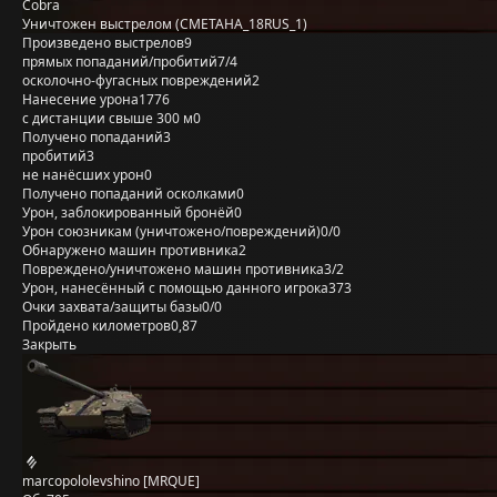
Cobra
Уничтожен выстрелом (CMETAHA_18RUS_1)
Произведено выстрелов
9
прямых попаданий/пробитий
7/4
осколочно-фугасных повреждений
2
Нанесение урона
1776
с дистанции свыше 300 м
0
Получено попаданий
3
пробитий
3
не нанёсших урон
0
Получено попаданий осколками
0
Урон, заблокированный бронёй
0
Урон союзникам (уничтожено/повреждений)
0/0
Обнаружено машин противника
2
Повреждено/уничтожено машин противника
3/2
Урон, нанесённый с помощью данного игрока
373
Очки захвата/защиты базы
0/0
Пройдено километров
0,87
Закрыть
marcopololevshino [MRQUE]