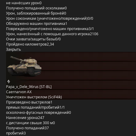
не нанёсших урон
0
Получено попаданий осколками
0
Урон, заблокированный бронёй
0
Урон союзникам (уничтожено/повреждений)
0/0
Обнаружено машин противника
1
Повреждено/уничтожено машин противника
3/1
Урон, нанесённый с помощью данного игрока
2106
Очки захвата/защиты базы
0/0
Пройдено километров
2,34
Закрыть
Papa_v_Dele_96rus [ST-BL]
Caernarvon AX
Уничтожен выстрелом (SciF4ik)
Произведено выстрелов
1
прямых попаданий/пробитий
1/1
осколочно-фугасных повреждений
0
Нанесение урона
247
с дистанции свыше 300 м
0
Получено попаданий
37
пробитий
3