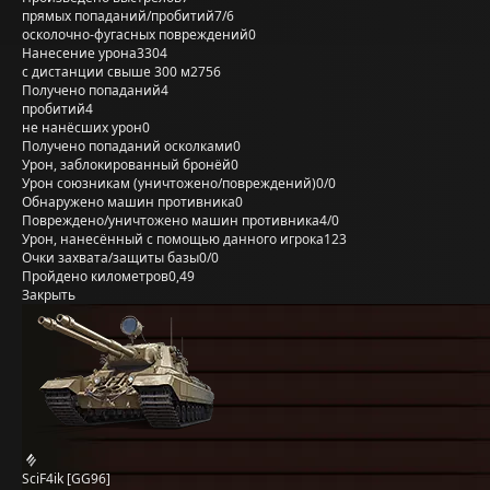
прямых попаданий/пробитий
7/6
осколочно-фугасных повреждений
0
Нанесение урона
3304
с дистанции свыше 300 м
2756
Получено попаданий
4
пробитий
4
не нанёсших урон
0
Получено попаданий осколками
0
Урон, заблокированный бронёй
0
Урон союзникам (уничтожено/повреждений)
0/0
Обнаружено машин противника
0
Повреждено/уничтожено машин противника
4/0
Урон, нанесённый с помощью данного игрока
123
Очки захвата/защиты базы
0/0
Пройдено километров
0,49
Закрыть
SciF4ik [GG96]