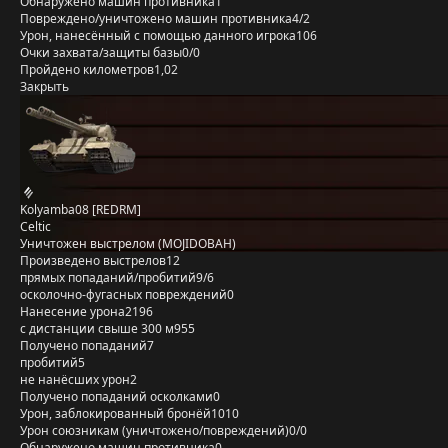
Обнаружено машин противника
1
Повреждено/уничтожено машин противника
4/2
Урон, нанесённый с помощью данного игрока
106
Очки захвата/защиты базы
0/0
Пройдено километров
1,02
Закрыть
Kolyamba08 [REDRM]
Celtic
Уничтожен выстрелом (MOJIDOBAH)
Произведено выстрелов
12
прямых попаданий/пробитий
9/6
осколочно-фугасных повреждений
0
Нанесение урона
2196
с дистанции свыше 300 м
955
Получено попаданий
7
пробитий
5
не нанёсших урон
2
Получено попаданий осколками
0
Урон, заблокированный бронёй
1010
Урон союзникам (уничтожено/повреждений)
0/0
Обнаружено машин противника
0