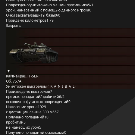
Повреждено/уничтожено машин противника
5/1
Урон, нанесённый с помощью данного игрока
0
Очки захвата/защиты базы
0/0
Пройдено километров
1,79
Закрыть
KaNNaKpaII [T-SER]
Об. 757А
Уничтожен выстрелом (_K_A_N_I_B_A_L)
Произведено выстрелов
7
прямых попаданий/пробитий
6/4
осколочно-фугасных повреждений
0
Нанесение урона
1929
с дистанции свыше 300 м
657
Получено попаданий
10
пробитий
5
не нанёсших урон
5
Получено попаданий осколками
0