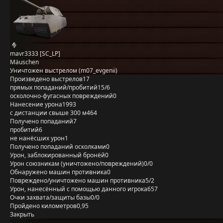
mavr3333 [SC_LP]
Mäuschen
Уничтожен выстрелом (m07_evgenii)
Произведено выстрелов
17
прямых попаданий/пробитий
15/6
осколочно-фугасных повреждений
0
Нанесение урона
1993
с дистанции свыше 300 м
464
Получено попаданий
7
пробитий
6
не нанёсших урон
1
Получено попаданий осколками
0
Урон, заблокированный бронёй
0
Урон союзникам (уничтожено/повреждений)
0/0
Обнаружено машин противника
0
Повреждено/уничтожено машин противника
5/2
Урон, нанесённый с помощью данного игрока
657
Очки захвата/защиты базы
0/0
Пройдено километров
0,95
Закрыть