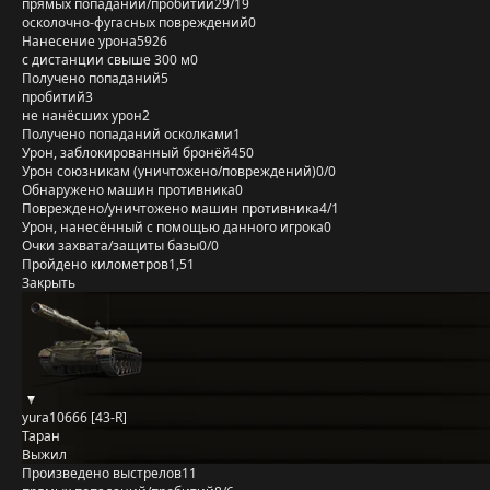
прямых попаданий/пробитий
29/19
осколочно-фугасных повреждений
0
Нанесение урона
5926
с дистанции свыше 300 м
0
Получено попаданий
5
пробитий
3
не нанёсших урон
2
Получено попаданий осколками
1
Урон, заблокированный бронёй
450
Урон союзникам (уничтожено/повреждений)
0/0
Обнаружено машин противника
0
Повреждено/уничтожено машин противника
4/1
Урон, нанесённый с помощью данного игрока
0
Очки захвата/защиты базы
0/0
Пройдено километров
1,51
Закрыть
yura10666 [43-R]
Таран
Выжил
Произведено выстрелов
11