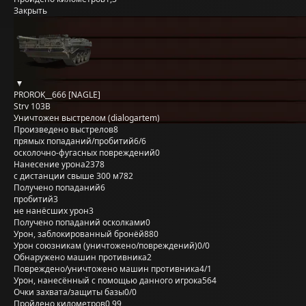
Закрыть
PROROK__666 [NAGLE]
Strv 103B
Уничтожен выстрелом (dialogartem)
Произведено выстрелов
8
прямых попаданий/пробитий
6/6
осколочно-фугасных повреждений
0
Нанесение урона
2378
с дистанции свыше 300 м
782
Получено попаданий
6
пробитий
3
не нанёсших урон
3
Получено попаданий осколками
0
Урон, заблокированный бронёй
880
Урон союзникам (уничтожено/повреждений)
0/0
Обнаружено машин противника
2
Повреждено/уничтожено машин противника
4/1
Урон, нанесённый с помощью данного игрока
564
Очки захвата/защиты базы
0/0
Пройдено километров
0,99