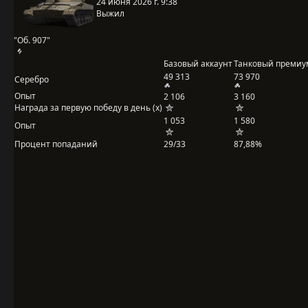
24 июня 2026 г. 9:38
Выжил
"Об. 907"
Базовый аккаунт
Танковый премиу
49 313
73 970
Серебро
Опыт
2 106
3 160
Награда за первую победу в день (x)
1 053
1 580
Опыт
Процент попаданий
29/33
87,88%