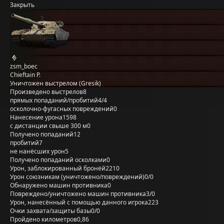
Закрыть
zsm_boec
Chieftain P.
Уничтожен выстрелом (Gresik)
Произведено выстрелов
8
прямых попаданий/пробитий
4/4
осколочно-фугасных повреждений
0
Нанесение урона
1598
с дистанции свыше 300 м
0
Получено попаданий
12
пробитий
7
не нанёсших урон
5
Получено попаданий осколками
0
Урон, заблокированный бронёй
2210
Урон союзникам (уничтожено/повреждений)
0/0
Обнаружено машин противника
0
Повреждено/уничтожено машин противника
3/0
Урон, нанесённый с помощью данного игрока
223
Очки захвата/защиты базы
0/0
Пройдено километров
0,86