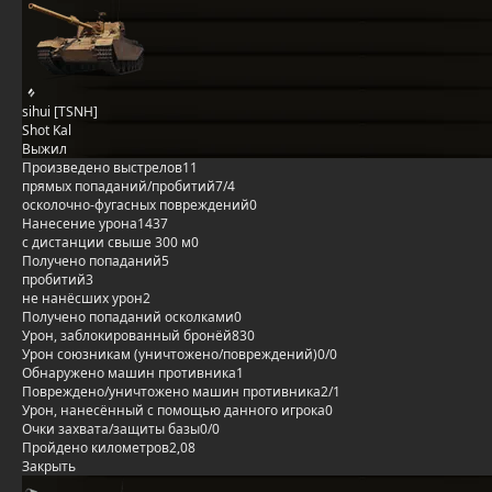
sihui [TSNH]
Shot Kal
Выжил
Произведено выстрелов
11
прямых попаданий/пробитий
7/4
осколочно-фугасных повреждений
0
Нанесение урона
1437
с дистанции свыше 300 м
0
Получено попаданий
5
пробитий
3
не нанёсших урон
2
Получено попаданий осколками
0
Урон, заблокированный бронёй
830
Урон союзникам (уничтожено/повреждений)
0/0
Обнаружено машин противника
1
Повреждено/уничтожено машин противника
2/1
Урон, нанесённый с помощью данного игрока
0
Очки захвата/защиты базы
0/0
Пройдено километров
2,08
Закрыть