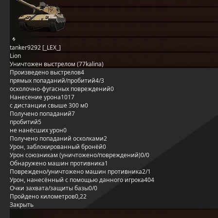
tanker9292 [_LEX_]
Lion
Уничтожен выстрелом (77kalina)
Произведено выстрелов
4
прямых попаданий/пробитий
4/3
осколочно-фугасных повреждений
0
Нанесение урона
1017
с дистанции свыше 300 м
0
Получено попаданий
7
пробитий
5
не нанёсших урон
0
Получено попаданий осколками
2
Урон, заблокированный бронёй
0
Урон союзникам (уничтожено/повреждений)
0/0
Обнаружено машин противника
1
Повреждено/уничтожено машин противника
2/1
Урон, нанесённый с помощью данного игрока
404
Очки захвата/защиты базы
0/0
Пройдено километров
0,22
Закрыть