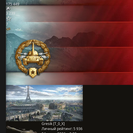
175 449
3 239
7
Gresik [T_0_X]
Личный рейтинг:
5 936