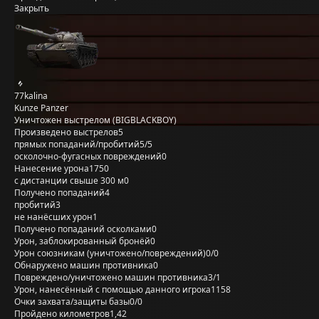
Закрыть
77kalina
Kunze Panzer
Уничтожен выстрелом (BIGBLACKBOY)
Произведено выстрелов
5
прямых попаданий/пробитий
5/5
осколочно-фугасных повреждений
0
Нанесение урона
1750
с дистанции свыше 300 м
0
Получено попаданий
4
пробитий
3
не нанёсших урон
1
Получено попаданий осколками
0
Урон, заблокированный бронёй
0
Урон союзникам (уничтожено/повреждений)
0/0
Обнаружено машин противника
0
Повреждено/уничтожено машин противника
3/1
Урон, нанесённый с помощью данного игрока
1158
Очки захвата/защиты базы
0/0
Пройдено километров
1,42