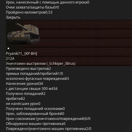
Урон, нанесённый с помощью данного игрока
0
Очки захвата/защиты базы
0/0
Пройдено километров
0,53
Закрыть
Pryanik71_ [KP-BH]
212А
Уничтожен выстрелом (_Schkiper_38rus)
Произведено выстрелов
2
прямых попаданий/пробитий
1/0
осколочно-фугасных повреждений
3
Нанесение урона
434
с дистанции свыше 300 м
434
Получено попаданий
2
пробитий
2
не нанёсших урон
0
Получено попаданий осколками
0
Урон, заблокированный бронёй
0
Урон союзникам (уничтожено/повреждений)
0/0
Обнаружено машин противника
0
Повреждено/уничтожено машин противника
2/0