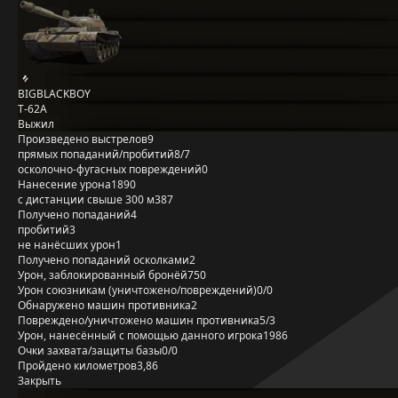
BIGBLACKBOY
Т-62А
Выжил
Произведено выстрелов
9
прямых попаданий/пробитий
8/7
осколочно-фугасных повреждений
0
Нанесение урона
1890
с дистанции свыше 300 м
387
Получено попаданий
4
пробитий
3
не нанёсших урон
1
Получено попаданий осколками
2
Урон, заблокированный бронёй
750
Урон союзникам (уничтожено/повреждений)
0/0
Обнаружено машин противника
2
Повреждено/уничтожено машин противника
5/3
Урон, нанесённый с помощью данного игрока
1986
Очки захвата/защиты базы
0/0
Пройдено километров
3,86
Закрыть