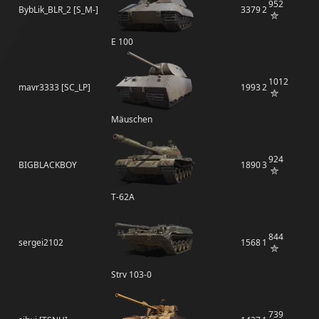
952
BybLik_BLR_2 [S_M-]
3379
2
E 100
1012
mavr3333 [SC_LP]
1993
2
Mäuschen
924
BIGBLACKBOY
1890
3
Т-62А
844
sergei2102
1568
1
Strv 103-0
739