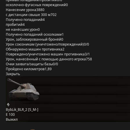
осколочно-фугасных повреждений
0
Нанесение урона
3880
с дистанции свыше 300 м
702
Получено попаданий
4
пробитий
4
не нанёсших урон
0
Получено попаданий осколками
1
Урон, заблокированный бронёй
0
Урон союзникам (уничтожено/повреждений)
0/0
Обнаружено машин противника
2
Повреждено/уничтожено машин противника
3/1
Урон, нанесённый с помощью данного игрока
758
Очки захвата/защиты базы
0/0
Пройдено километров
1,89
Закрыть
BybLik_BLR_2 [S_M-]
E 100
Выжил