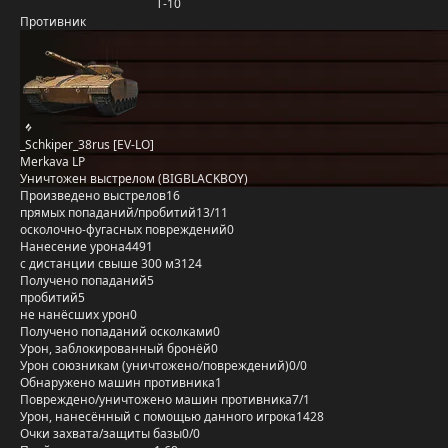
Т-10
Противник
_Schkiper_38rus [EV-LO]
Merkava LP
Уничтожен выстрелом (BIGBLACKBOY)
Произведено выстрелов
16
прямых попаданий/пробитий
13/11
осколочно-фугасных повреждений
0
Нанесение урона
4491
с дистанции свыше 300 м
3124
Получено попаданий
5
пробитий
5
не нанёсших урон
0
Получено попаданий осколками
0
Урон, заблокированный бронёй
0
Урон союзникам (уничтожено/повреждений)
0/0
Обнаружено машин противника
1
Повреждено/уничтожено машин противника
7/1
Урон, нанесённый с помощью данного игрока
1428
Очки захвата/защиты базы
0/0