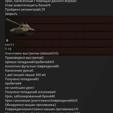
Урон, нанесённый с помощью данного игрока
0
Очки захвата/защиты базы
0/0
Пройдено километров
0,78
Закрыть
rm111
Т-10
Уничтожен выстрелом (dakota6555)
Произведено выстрелов
5
прямых попаданий/пробитий
4/0
осколочно-фугасных повреждений
0
Нанесение урона
0
с дистанции свыше 300 м
0
Получено попаданий
5
пробитий
4
не нанёсших урон
1
Получено попаданий осколками
0
Урон, заблокированный бронёй
0
Урон союзникам (уничтожено/повреждений)
0/0
Обнаружено машин противника
2
Повреждено/уничтожено машин противника
1/0