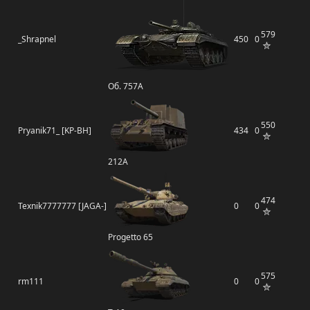
579
_Shrapnel
450
0
Об. 757А
550
Pryanik71_ [KP-BH]
434
0
212А
474
Texnik7777777 [JAGA-]
0
0
Progetto 65
575
rm111
0
0