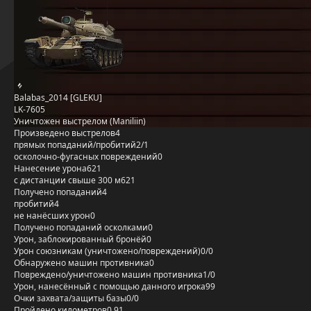
Balabas_2014 [GLEKU]
LK-7605
Уничтожен выстрелом (Maniliin)
Произведено выстрелов
4
прямых попаданий/пробитий
2/1
осколочно-фугасных повреждений
0
Нанесение урона
621
с дистанции свыше 300 м
621
Получено попаданий
4
пробитий
4
не нанёсших урон
0
Получено попаданий осколками
0
Урон, заблокированный бронёй
0
Урон союзникам (уничтожено/повреждений)
0/0
Обнаружено машин противника
0
Повреждено/уничтожено машин противника
1/0
Урон, нанесённый с помощью данного игрока
99
Очки захвата/защиты базы
0/0
Пройдено километров
0,91