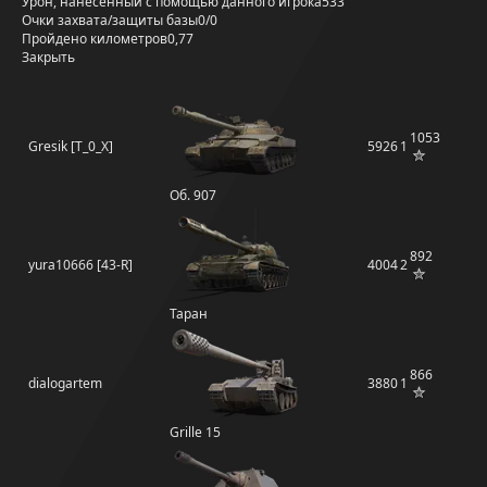
Урон, нанесённый с помощью данного игрока
533
Очки захвата/защиты базы
0/0
Пройдено километров
0,77
Закрыть
1053
Gresik [T_0_X]
5926
1
Об. 907
892
yura10666 [43-R]
4004
2
Таран
866
dialogartem
3880
1
Grille 15