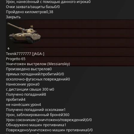
Урон, нанесённый с помощью данного игрока
0
Очки захвата/защиты базы
0/0
Пройдено километров
0,38
Закрыть
Texnik7777777 [JAGA-]
Progetto 65
Уничтожен выстрелом (Messianskiy)
Произведено выстрелов
0
прямых попаданий/пробитий
0/0
осколочно-фугасных повреждений
0
Нанесение урона
0
с дистанции свыше 300 м
0
Получено попаданий
8
пробитий
4
не нанёсших урон
4
Получено попаданий осколками
1
Урон, заблокированный бронёй
360
Урон союзникам (уничтожено/повреждений)
0/0
Обнаружено машин противника
1
Повреждено/уничтожено машин противника
0/0