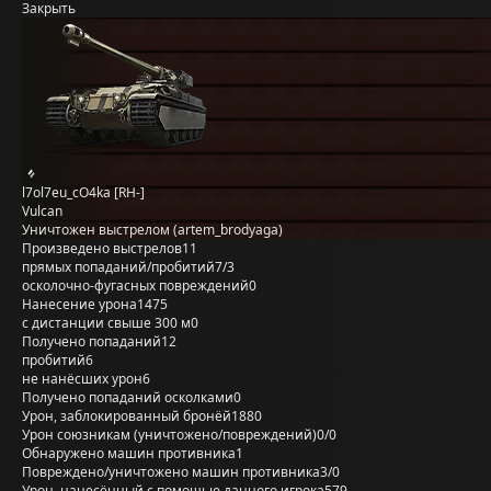
Закрыть
l7ol7eu_cO4ka [RH-]
Vulcan
Уничтожен выстрелом (artem_brodyaga)
Произведено выстрелов
11
прямых попаданий/пробитий
7/3
осколочно-фугасных повреждений
0
Нанесение урона
1475
с дистанции свыше 300 м
0
Получено попаданий
12
пробитий
6
не нанёсших урон
6
Получено попаданий осколками
0
Урон, заблокированный бронёй
1880
Урон союзникам (уничтожено/повреждений)
0/0
Обнаружено машин противника
1
Повреждено/уничтожено машин противника
3/0
Урон, нанесённый с помощью данного игрока
579