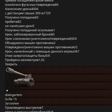
прямых попаданий/пробитий
8/6
осколочно-фугасных повреждений
0
Нанесение урона
4004
с дистанции свыше 300 м
1729
Получено попаданий
3
пробитий
2
не нанёсших урон
0
Получено попаданий осколками
1
Урон, заблокированный бронёй
0
Урон союзникам (уничтожено/повреждений)
0/0
Обнаружено машин противника
2
Повреждено/уничтожено машин противника
6/2
Урон, нанесённый с помощью данного игрока
367
Очки захвата/защиты базы
0/0
Пройдено километров
1,92
Закрыть
dialogartem
Grille 15
Затоплен
Произведено выстрелов
7
прямых попаданий/пробитий
6/6