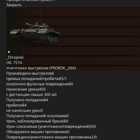
Закрыть
_Shrapnel
Об. 757А
Уничтожен выстрелом (PROROK__666)
Произведено выстрелов
6
прямых попаданий/пробитий
5/1
осколочно-фугасных повреждений
0
Нанесение урона
450
с дистанции свыше 300 м
0
Получено попаданий
4
пробитий
4
не нанёсших урон
0
Получено попаданий осколками
0
Урон, заблокированный бронёй
0
Урон союзникам (уничтожено/повреждений)
0/0
Обнаружено машин противника
0
Повреждено/уничтожено машин противника
2/0