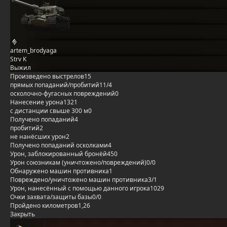
artem_brodyaga
Strv K
Выжил
Произведено выстрелов
15
прямых попаданий/пробитий
11/4
осколочно-фугасных повреждений
0
Нанесение урона
1321
с дистанции свыше 300 м
0
Получено попаданий
4
пробитий
2
не нанёсших урон
2
Получено попаданий осколками
4
Урон, заблокированный бронёй
450
Урон союзникам (уничтожено/повреждений)
0/0
Обнаружено машин противника
1
Повреждено/уничтожено машин противника
3/1
Урон, нанесённый с помощью данного игрока
1029
Очки захвата/защиты базы
0/0
Пройдено километров
1,26
Закрыть