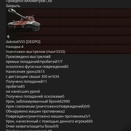
Пройдено километров
1,68
Закрыть
dakota6555 [DEDPO]
Находка-4
Уничтожен выстрелом (mavr3333)
Произведено выстрелов
8
прямых попаданий/пробитий
7/7
осколочно-фугасных повреждений
0
Нанесение урона
3615
с дистанции свыше 300 м
1634
Получено попаданий
11
пробитий
5
не нанёсших урон
6
Получено попаданий осколками
0
Урон, заблокированный бронёй
2990
Урон союзникам (уничтожено/повреждений)
0/0
Обнаружено машин противника
2
Повреждено/уничтожено машин противника
5/1
Урон, нанесённый с помощью данного игрока
660
Очки захвата/защиты базы
0/0