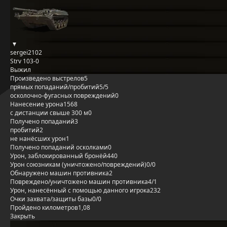
sergei2102
Strv 103-0
Выжил
Произведено выстрелов
5
прямых попаданий/пробитий
5/5
осколочно-фугасных повреждений
0
Нанесение урона
1568
с дистанции свыше 300 м
0
Получено попаданий
3
пробитий
2
не нанёсших урон
1
Получено попаданий осколками
0
Урон, заблокированный бронёй
440
Урон союзникам (уничтожено/повреждений)
0/0
Обнаружено машин противника
2
Повреждено/уничтожено машин противника
4/1
Урон, нанесённый с помощью данного игрока
232
Очки захвата/защиты базы
0/0
Пройдено километров
1,08
Закрыть