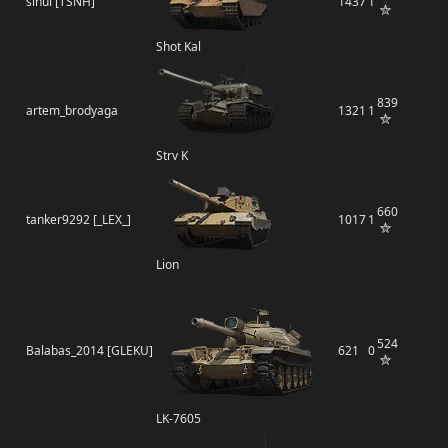
sihui [TSNH]
1437
1
Shot Kal
839
artem_brodyaga
1321
1
Strv K
660
tanker9292 [_LEX_]
1017
1
Lion
524
Balabas_2014 [GLEKU]
621
0
LK-7605