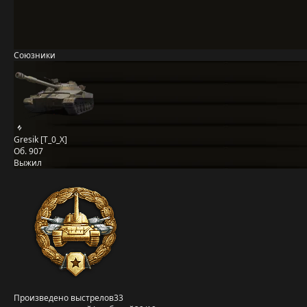
Союзники
Gresik [T_0_X]
Об. 907
Выжил
Произведено выстрелов
33