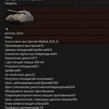
Закрыть
peimen_2024
Maus
Уничтожен выстрелом (BybLik_BLR_2)
Произведено выстрелов
10
прямых попаданий/пробитий
9/4
осколочно-фугасных повреждений
0
Нанесение урона
1977
с дистанции свыше 300 м
0
Получено попаданий
31
пробитий
9
не нанёсших урон
22
Получено попаданий осколками
1
Урон, заблокированный бронёй
9780
Урон союзникам (уничтожено/повреждений)
0/0
Обнаружено машин противника
4
Повреждено/уничтожено машин противника
4/0
Урон, нанесённый с помощью данного игрока
396
Очки захвата/защиты базы
0/0
Пройдено километров
0,76