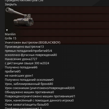
Пройдено километров
1,08
Закрыть
Maniliin
Grille 15
Уничтожен выстрелом (BIGBLACKBOY)
Произведено выстрелов
13
прямых попаданий/пробитий
5/4
осколочно-фугасных повреждений
0
Нанесение урона
2727
с дистанции свыше 300 м
2024
Получено попаданий
6
пробитий
5
не нанёсших урон
1
Получено попаданий осколками
0
Урон, заблокированный бронёй
0
Урон союзникам (уничтожено/повреждений)
0/0
Обнаружено машин противника
0
Повреждено/уничтожено машин противника
4/1
Урон, нанесённый с помощью данного игрока
0
Очки захвата/защиты базы
0/0
Пройдено километров
1,3