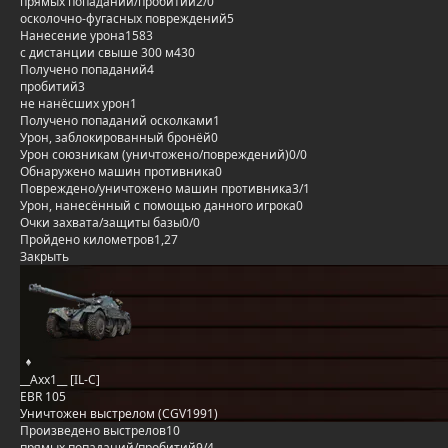
прямых попаданий/пробитий
2/0
осколочно-фугасных повреждений
5
Нанесение урона
1583
с дистанции свыше 300 м
430
Получено попаданий
4
пробитий
3
не нанёсших урон
1
Получено попаданий осколками
1
Урон, заблокированный бронёй
0
Урон союзникам (уничтожено/повреждений)
0/0
Обнаружено машин противника
0
Повреждено/уничтожено машин противника
3/1
Урон, нанесённый с помощью данного игрока
0
Очки захвата/защиты базы
0/0
Пройдено километров
1,27
Закрыть
__Axx1__ [IL-C]
EBR 105
Уничтожен выстрелом (CGV1991)
Произведено выстрелов
10
прямых попаданий/пробитий
9/4