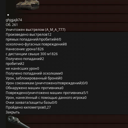
ghjgjajk74
Об. 261
Уничтожен выстрелом (A_M_A_777)
Произведено выстрелов
12
прямых попаданий/пробитий
4/0
осколочно-фугасных повреждений
8
Нанесение урона
1826
с дистанции свыше 300 м
1826
Получено попаданий
2
пробитий
2
не нанёсших урон
0
Получено попаданий осколками
0
Урон, заблокированный бронёй
0
Урон союзникам (уничтожено/повреждений)
0/0
Обнаружено машин противника
0
Повреждено/уничтожено машин противника
5/1
Урон, нанесённый с помощью данного игрока
0
Очки захвата/защиты базы
0/0
Пройдено километров
0,27
Закрыть