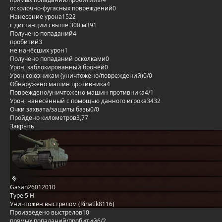
осколочно-фугасных повреждений
0
Нанесение урона
1522
с дистанции свыше 300 м
391
Получено попаданий
4
пробитий
3
не нанёсших урон
1
Получено попаданий осколками
0
Урон, заблокированный бронёй
0
Урон союзникам (уничтожено/повреждений)
0/0
Обнаружено машин противника
4
Повреждено/уничтожено машин противника
4/1
Урон, нанесённый с помощью данного игрока
3432
Очки захвата/защиты базы
0/0
Пройдено километров
3,77
Закрыть
Gasan26012010
Type 5 H
Уничтожен выстрелом (Rinatik8116)
Произведено выстрелов
10
прямых попаданий/пробитий
6/2