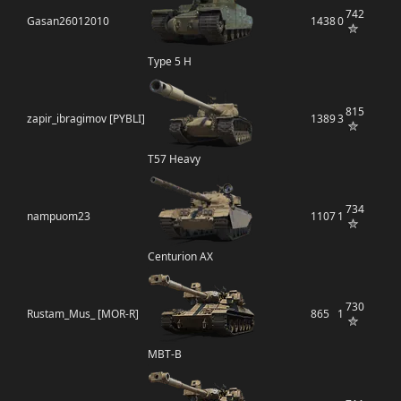
742
Gasan26012010
1438
0
Type 5 H
815
zapir_ibragimov [PYBLI]
1389
3
T57 Heavy
734
nampuom23
1107
1
Centurion AX
730
Rustam_Mus_ [MOR-R]
865
1
MBT-B