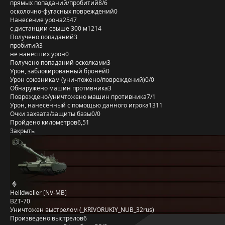
прямых попаданий/пробитий
8/6
осколочно-фугасных повреждений
0
Нанесение урона
2547
с дистанции свыше 300 м
1214
Получено попаданий
3
пробитий
3
не нанёсших урон
0
Получено попаданий осколками
3
Урон, заблокированный бронёй
0
Урон союзникам (уничтожено/повреждений)
0/0
Обнаружено машин противника
3
Повреждено/уничтожено машин противника
7/1
Урон, нанесённый с помощью данного игрока
1311
Очки захвата/защиты базы
0/0
Пройдено километров
6,51
Закрыть
Helldweller [NV-MB]
BZT-70
Уничтожен выстрелом (_KRIVORUKIY_NUB_32rus)
Произведено выстрелов
6