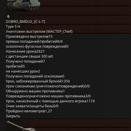
DOBRO_BblDLO_ [C-L-T]
Type 5 H
Уничтожен выстрелом (MACTEP_Chief)
Произведено выстрелов
15
прямых попаданий/пробитий
8/4
осколочно-фугасных повреждений
0
Нанесение урона
2621
с дистанции свыше 300 м
0
Получено попаданий
7
пробитий
5
не нанёсших урон
2
Получено попаданий осколками
0
Урон, заблокированный бронёй
1350
Урон союзникам (уничтожено/повреждений)
0/0
Обнаружено машин противника
1
Повреждено/уничтожено машин противника
3/0
Урон, нанесённый с помощью данного игрока
1174
Очки захвата/защиты базы
0/0
Пройдено километров
1,27
Закрыть