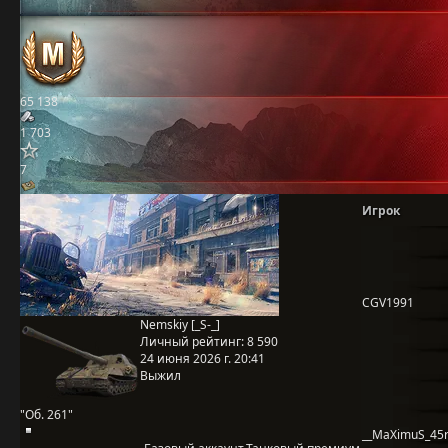
65 138
1 703
7
Игрок
CGV1991
Nemskiy [_S-_]
Личный рейтинг:
8 590
24 июня 2026 г. 20:41
Выжил
"Об. 261"
__MaXimuS_45