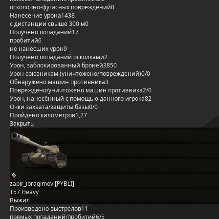
осколочно-фугасных повреждений
0
Нанесение урона
1438
с дистанции свыше 300 м
0
Получено попаданий
17
пробитий
6
не нанёсших урон
9
Получено попаданий осколками
2
Урон, заблокированный бронёй
3850
Урон союзникам (уничтожено/повреждений)
0/0
Обнаружено машин противника
3
Повреждено/уничтожено машин противника
2/0
Урон, нанесённый с помощью данного игрока
82
Очки захвата/защиты базы
0/0
Пройдено километров
1,27
Закрыть
zapir_ibragimov [PYBLI]
T57 Heavy
Выжил
Произведено выстрелов
11
прямых попаданий/пробитий
6/5