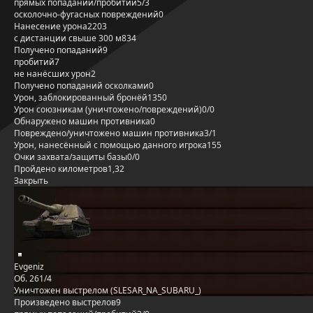
прямых попаданий/пробитий
5/3
осколочно-фугасных повреждений
0
Нанесение урона
2203
с дистанции свыше 300 м
834
Получено попаданий
9
пробитий
7
не нанёсших урон
2
Получено попаданий осколками
0
Урон, заблокированный бронёй
1350
Урон союзникам (уничтожено/повреждений)
0/0
Обнаружено машин противника
0
Повреждено/уничтожено машин противника
3/1
Урон, нанесённый с помощью данного игрока
155
Очки захвата/защиты базы
0/0
Пройдено километров
1,32
Закрыть
Evgeniz
Об. 261/4
Уничтожен выстрелом (SLESAR_NA_SUBARU_)
Произведено выстрелов
9