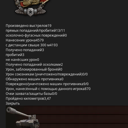
Произведено выстрелов
19
прямых попаданий/пробитий
13/11
осколочно-фугасных повреждений
0
Нанесение урона
4579
с дистанции свыше 300 м
4193
Получено попаданий
3
пробитий
3
не нанёсших урон
0
Получено попаданий осколками
2
Урон, заблокированный бронёй
0
Урон союзникам (уничтожено/повреждений)
0/0
Обнаружено машин противника
0
Повреждено/уничтожено машин противника
9/0
Урон, нанесённый с помощью данного игрока
870
Очки захвата/защиты базы
0/0
Пройдено километров
3,47
Закрыть