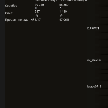
Базовый аккаунт
Танковый премиум
39 240
58 860
Серебро
987
1 480
Опыт
Процент попаданий
8/17
47,06%
DARWIN
nv_aleksei
bravo07_1