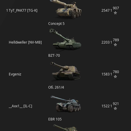
907
1
TyT_PAK77 [TG-K]
2547
1
Concept 5
789
Helldweller [NV-MB]
2203
1
BZT-70
780
Evgeniz
1583
1
Об. 261/4
921
__Axx1__ [IL-C]
1522
1
EBR 105