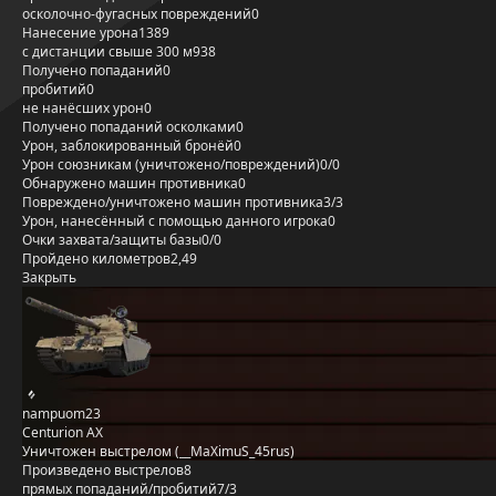
осколочно-фугасных повреждений
0
Нанесение урона
1389
с дистанции свыше 300 м
938
Получено попаданий
0
пробитий
0
не нанёсших урон
0
Получено попаданий осколками
0
Урон, заблокированный бронёй
0
Урон союзникам (уничтожено/повреждений)
0/0
Обнаружено машин противника
0
Повреждено/уничтожено машин противника
3/3
Урон, нанесённый с помощью данного игрока
0
Очки захвата/защиты базы
0/0
Пройдено километров
2,49
Закрыть
nampuom23
Centurion AX
Уничтожен выстрелом (__MaXimuS_45rus)
Произведено выстрелов
8
прямых попаданий/пробитий
7/3