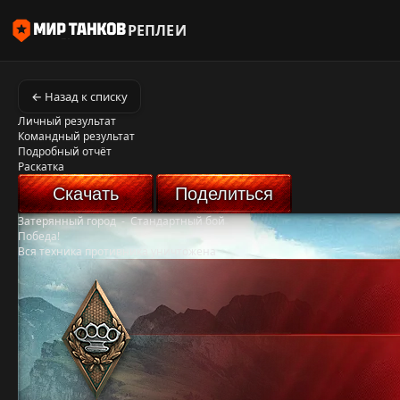
РЕПЛЕИ
← Назад к списку
Личный результат
Командный результат
Подробный отчёт
Раскатка
Скачать
Поделиться
Затерянный город
-
Стандартный бой
Победа!
Вся техника противника уничтожена