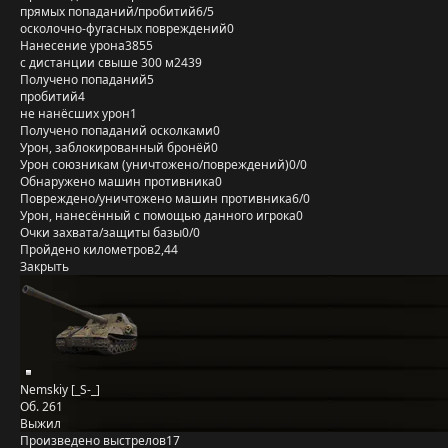
прямых попаданий/пробитий
6/5
осколочно-фугасных повреждений
0
Нанесение урона
3855
с дистанции свыше 300 м
2439
Получено попаданий
5
пробитий
4
не нанёсших урон
1
Получено попаданий осколками
0
Урон, заблокированный бронёй
0
Урон союзникам (уничтожено/повреждений)
0/0
Обнаружено машин противника
0
Повреждено/уничтожено машин противника
6/0
Урон, нанесённый с помощью данного игрока
0
Очки захвата/защиты базы
0/0
Пройдено километров
2,44
Закрыть
Nemskiy [_S-_]
Об. 261
Выжил
Произведено выстрелов
17