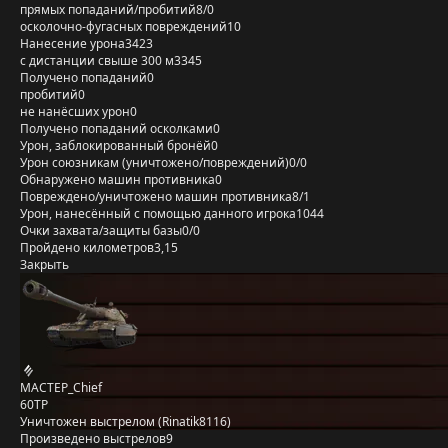
прямых попаданий/пробитий
8/0
осколочно-фугасных повреждений
10
Нанесение урона
3423
с дистанции свыше 300 м
3345
Получено попаданий
0
пробитий
0
не нанёсших урон
0
Получено попаданий осколками
0
Урон, заблокированный бронёй
0
Урон союзникам (уничтожено/повреждений)
0/0
Обнаружено машин противника
0
Повреждено/уничтожено машин противника
8/1
Урон, нанесённый с помощью данного игрока
1044
Очки захвата/защиты базы
0/0
Пройдено километров
3,15
Закрыть
MACTEP_Chief
60TP
Уничтожен выстрелом (Rinatik8116)
Произведено выстрелов
9