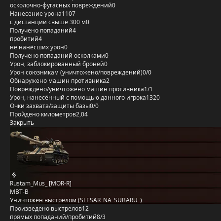
осколочно-фугасных повреждений
0
Нанесение урона
1107
с дистанции свыше 300 м
0
Получено попаданий
4
пробитий
4
не нанёсших урон
0
Получено попаданий осколками
0
Урон, заблокированный бронёй
0
Урон союзникам (уничтожено/повреждений)
0/0
Обнаружено машин противника
2
Повреждено/уничтожено машин противника
1/1
Урон, нанесённый с помощью данного игрока
1320
Очки захвата/защиты базы
0/0
Пройдено километров
2,04
Закрыть
Rustam_Mus_ [MOR-R]
MBT-B
Уничтожен выстрелом (SLESAR_NA_SUBARU_)
Произведено выстрелов
12
прямых попаданий/пробитий
8/3