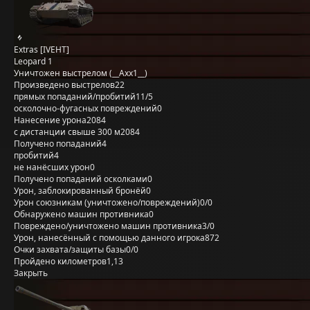
Extras [IVEHT]
Leopard 1
Уничтожен выстрелом (__Axx1__)
Произведено выстрелов
22
прямых попаданий/пробитий
11/5
осколочно-фугасных повреждений
0
Нанесение урона
2084
с дистанции свыше 300 м
2084
Получено попаданий
4
пробитий
4
не нанёсших урон
0
Получено попаданий осколками
0
Урон, заблокированный бронёй
0
Урон союзникам (уничтожено/повреждений)
0/0
Обнаружено машин противника
0
Повреждено/уничтожено машин противника
3/0
Урон, нанесённый с помощью данного игрока
872
Очки захвата/защиты базы
0/0
Пройдено километров
1,13
Закрыть