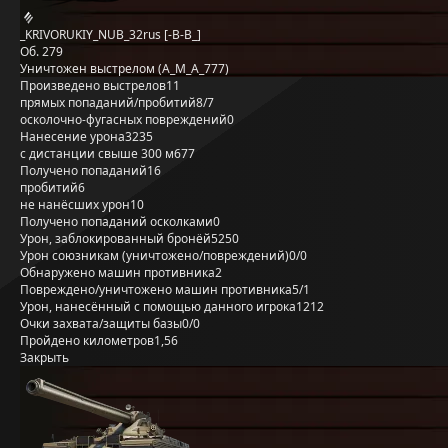
_KRIVORUKIY_NUB_32rus [-B-B_]
Об. 279
Уничтожен выстрелом (A_M_A_777)
Произведено выстрелов
11
прямых попаданий/пробитий
8/7
осколочно-фугасных повреждений
0
Нанесение урона
3235
с дистанции свыше 300 м
677
Получено попаданий
16
пробитий
6
не нанёсших урон
10
Получено попаданий осколками
0
Урон, заблокированный бронёй
5250
Урон союзникам (уничтожено/повреждений)
0/0
Обнаружено машин противника
2
Повреждено/уничтожено машин противника
5/1
Урон, нанесённый с помощью данного игрока
1212
Очки захвата/защиты базы
0/0
Пройдено километров
1,56
Закрыть