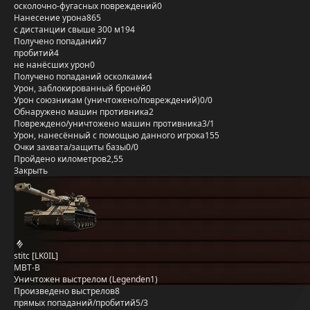
осколочно-фугасных повреждений
0
Нанесение урона
865
с дистанции свыше 300 м
194
Получено попаданий
7
пробитий
4
не нанёсших урон
0
Получено попаданий осколками
4
Урон, заблокированный бронёй
0
Урон союзникам (уничтожено/повреждений)
0/0
Обнаружено машин противника
2
Повреждено/уничтожено машин противника
3/1
Урон, нанесённый с помощью данного игрока
155
Очки захвата/защиты базы
0/0
Пройдено километров
2,55
Закрыть
stitc [LK0IL]
MBT-B
Уничтожен выстрелом (Legenden1)
Произведено выстрелов
8
прямых попаданий/пробитий
5/3