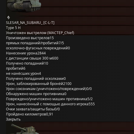
SLESAR_NA_SUBARU_ [C-L-T]
Type 5 H
Уничтожен выстрелом (MACTEP_Chief)
Произведено выстрелов
15
прямых попаданий/пробитий
7/5
осколочно-фугасных повреждений
0
Нанесение урона
2844
с дистанции свыше 300 м
600
Получено попаданий
10
пробитий
6
не нанёсших урон
4
Получено попаданий осколками
0
Урон, заблокированный бронёй
2100
Урон союзникам (уничтожено/повреждений)
0/0
Обнаружено машин противника
0
Повреждено/уничтожено машин противника
5/2
Урон, нанесённый с помощью данного игрока
555
Очки захвата/защиты базы
0/0
Пройдено километров
0,91
Закрыть