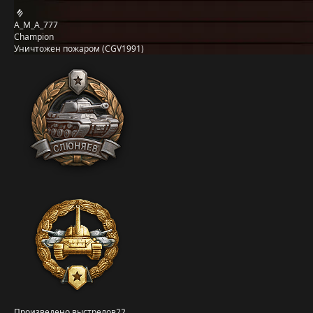
A_M_A_777
Champion
Уничтожен пожаром (CGV1991)
Произведено выстрелов
22