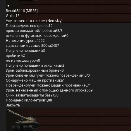
Rinatik8116 [MBRS]
Grille 15
Уничтожен выстрелом (Nemskiy)
Произведено выстрелов
12
прямых попаданий/пробитий
8/8
осколочно-фугасных повреждений
0
Нанесение урона
4552
с дистанции свыше 300 м
2487
Получено попаданий
3
пробитий
2
не нанёсших урон
0
Получено попаданий осколками
2
Урон, заблокированный бронёй
0
Урон союзникам (уничтожено/повреждений)
0/0
Обнаружено машин противника
1
Повреждено/уничтожено машин противника
6/4
Урон, нанесённый с помощью данного игрока
669
Очки захвата/защиты базы
0/0
Пройдено километров
1,88
Закрыть