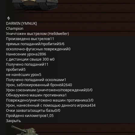
DARWIN [YMNUK]
Champion
Уничтожен выстрелом (Helldweller)
Произведено выстрелов
11
прямых попаданий/пробитий
9/6
осколочно-фугасных повреждений
0
Нанесение урона
2896
с дистанции свыше 300 м
0
Получено попаданий
11
пробитий
5
не нанёсших урон
5
Получено попаданий осколками
1
Урон, заблокированный бронёй
2640
Урон союзникам (уничтожено/повреждений)
0/0
Обнаружено машин противника
1
Повреждено/уничтожено машин противника
3/0
Урон, нанесённый с помощью данного игрока
434
Очки захвата/защиты базы
0/0
Пройдено километров
1,05
Закрыть