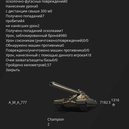
осколочно-фугасных повреждений
0
Нанесение урона
0
с дистанции свыше 300 м
0
Получено попаданий
7
пробитий
4
не нанёсших урон
2
Получено попаданий осколками
1
Урон, заблокированный бронёй
980
Урон союзникам (уничтожено/повреждений)
0/0
Обнаружено машин противника
0
Повреждено/уничтожено машин противника
0/0
Урон, нанесённый с помощью данного игрока
418
Очки захвата/защиты базы
0/0
Пройдено километров
0,57
Закрыть
1316
A_M_A_777
7182
3
Champion
2