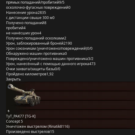
прямых попаданий/пробитий
9/5
осколочно-фугасных повреждений
0
Нанесение урона
2835
с дистанции свыше 300 м
0
Получено попаданий
8
пробитий
4
не нанёсших урон
4
Получено попаданий осколками
2
Урон, заблокированный бронёй
2190
Урон союзникам (уничтожено/повреждений)
0/0
Обнаружено машин противника
0
Повреждено/уничтожено машин противника
3/2
Урон, нанесённый с помощью данного игрока
473
Очки захвата/защиты базы
0/0
Пройдено километров
1,92
Закрыть
TyT_PAK77 [TG-K]
Concept 5
Уничтожен выстрелом (Rinatik8116)
Произведено выстрелов
15