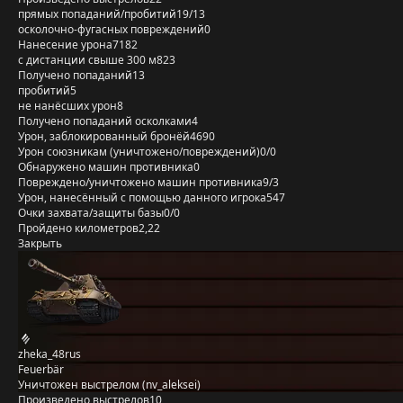
прямых попаданий/пробитий
19/13
осколочно-фугасных повреждений
0
Нанесение урона
7182
с дистанции свыше 300 м
823
Получено попаданий
13
пробитий
5
не нанёсших урон
8
Получено попаданий осколками
4
Урон, заблокированный бронёй
4690
Урон союзникам (уничтожено/повреждений)
0/0
Обнаружено машин противника
0
Повреждено/уничтожено машин противника
9/3
Урон, нанесённый с помощью данного игрока
547
Очки захвата/защиты базы
0/0
Пройдено километров
2,22
Закрыть
zheka_48rus
Feuerbär
Уничтожен выстрелом (nv_aleksei)
Произведено выстрелов
10