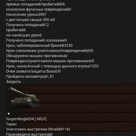
прямых попаданий/пробитий
8/6
осколочно-фугасных повреждений
0
Нанесение урона
3997
с дистанции свыше 300 м
0
Получено попаданий
12
пробитий
6
не нанёсших урон
6
Получено попаданий осколками
0
Урон, заблокированный бронёй
3230
Урон союзникам (уничтожено/повреждений)
0/0
Обнаружено машин противника
0
Повреждено/уничтожено машин противника
4/0
Урон, нанесённый с помощью данного игрока
1550
Очки захвата/защиты базы
0/0
Пройдено километров
1,81
Закрыть
YasperMoglot54 [-MILF]
Таран
Уничтожен выстрелом (Rinatik8116)
Произведено выстрелов
8