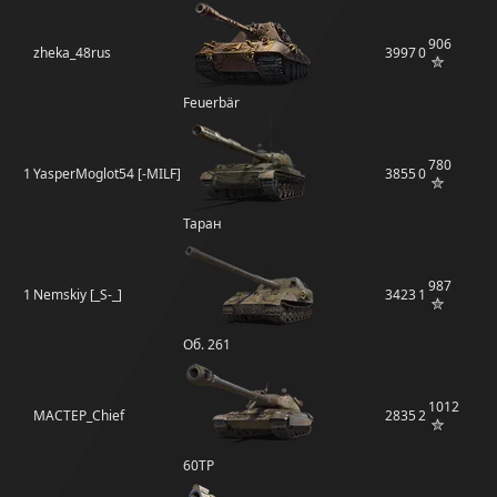
906
zheka_48rus
3997
0
Feuerbär
780
1
YasperMoglot54 [-MILF]
3855
0
Таран
987
1
Nemskiy [_S-_]
3423
1
Об. 261
1012
MACTEP_Chief
2835
2
60TP