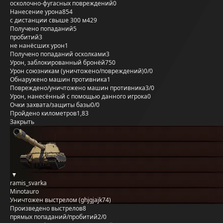
осколочно-фугасных повреждений
0
Нанесение урона
854
с дистанции свыше 300 м
429
Получено попаданий
5
пробитий
3
не нанёсших урон
1
Получено попаданий осколками
3
Урон, заблокированный бронёй
750
Урон союзникам (уничтожено/повреждений)
0/0
Обнаружено машин противника
1
Повреждено/уничтожено машин противника
3/0
Урон, нанесённый с помощью данного игрока
0
Очки захвата/защиты базы
0/0
Пройдено километров
1,83
Закрыть
ramis_svarka
Minotauro
Уничтожен выстрелом (ghjgjajk74)
Произведено выстрелов
8
прямых попаданий/пробитий
2/0