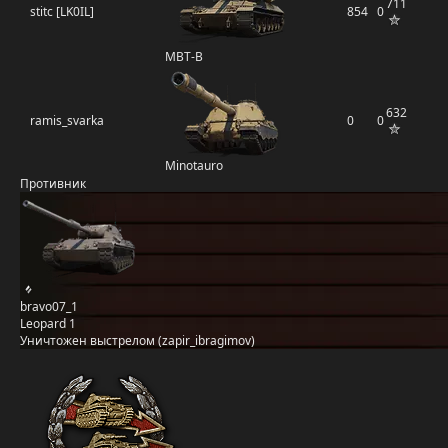
711
stitc [LK0IL]
854
0
MBT-B
632
ramis_svarka
0
0
Minotauro
Противник
bravo07_1
Leopard 1
Уничтожен выстрелом (zapir_ibragimov)