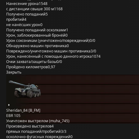
Нанесение урона
1548
с дистанции свыше 300 м
1168
Получено попаданий
5
пробитий
4
не нанёсших урон
0
Получено попаданий осколками
1
Урон, заблокированный бронёй
0
Урон союзникам (уничтожено/повреждений)
0/0
Обнаружено машин противника
0
Повреждено/уничтожено машин противника
3/0
Урон, нанесённый с помощью данного игрока
1074
Очки захвата/защиты базы
0/0
Пройдено километров
0,97
Закрыть
Sheridan_84 [B_FM]
EBR 105
Уничтожен выстрелом (muha_745)
Произведено выстрелов
4
прямых попаданий/пробитий
3/3
осколочно-фугасных повреждений
0