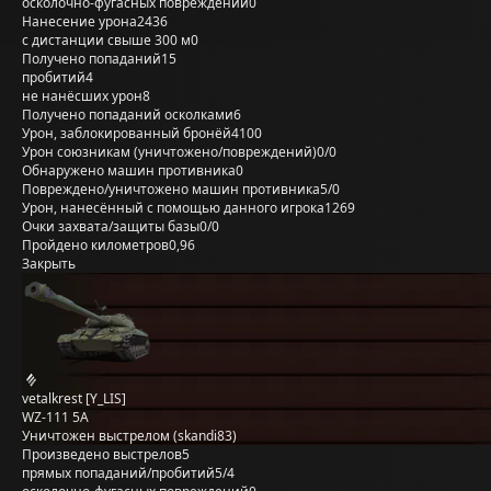
осколочно-фугасных повреждений
0
Нанесение урона
2436
с дистанции свыше 300 м
0
Получено попаданий
15
пробитий
4
не нанёсших урон
8
Получено попаданий осколками
6
Урон, заблокированный бронёй
4100
Урон союзникам (уничтожено/повреждений)
0/0
Обнаружено машин противника
0
Повреждено/уничтожено машин противника
5/0
Урон, нанесённый с помощью данного игрока
1269
Очки захвата/защиты базы
0/0
Пройдено километров
0,96
Закрыть
vetalkrest [Y_LIS]
WZ-111 5A
Уничтожен выстрелом (skandi83)
Произведено выстрелов
5
прямых попаданий/пробитий
5/4