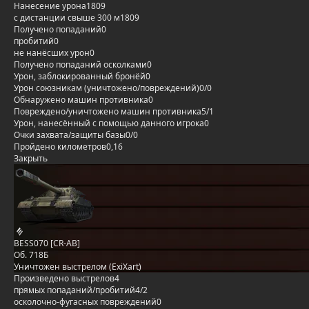
Нанесение урона
1809
с дистанции свыше 300 м
1809
Получено попаданий
0
пробитий
0
не нанёсших урон
0
Получено попаданий осколками
0
Урон, заблокированный бронёй
0
Урон союзникам (уничтожено/повреждений)
0/0
Обнаружено машин противника
0
Повреждено/уничтожено машин противника
5/1
Урон, нанесённый с помощью данного игрока
0
Очки захвата/защиты базы
0/0
Пройдено километров
0,16
Закрыть
BESS070 [CR-AB]
Об. 718Б
Уничтожен выстрелом (ExiXart)
Произведено выстрелов
4
прямых попаданий/пробитий
4/2
осколочно-фугасных повреждений
0