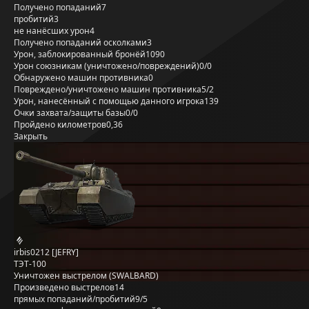
Получено попаданий
7
пробитий
3
не нанёсших урон
4
Получено попаданий осколками
3
Урон, заблокированный бронёй
1090
Урон союзникам (уничтожено/повреждений)
0/0
Обнаружено машин противника
0
Повреждено/уничтожено машин противника
5/2
Урон, нанесённый с помощью данного игрока
139
Очки захвата/защиты базы
0/0
Пройдено километров
0,36
Закрыть
irbis0212 [JEFRY]
ТЭТ-100
Уничтожен выстрелом (SWALBARD)
Произведено выстрелов
14
прямых попаданий/пробитий
9/5