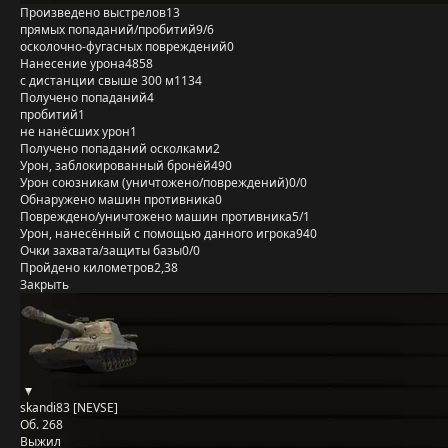
Произведено выстрелов
13
прямых попаданий/пробитий
9/6
осколочно-фугасных повреждений
0
Нанесение урона
4858
с дистанции свыше 300 м
1134
Получено попаданий
4
пробитий
1
не нанёсших урон
1
Получено попаданий осколками
2
Урон, заблокированный бронёй
490
Урон союзникам (уничтожено/повреждений)
0/0
Обнаружено машин противника
0
Повреждено/уничтожено машин противника
5/1
Урон, нанесённый с помощью данного игрока
940
Очки захвата/защиты базы
0/0
Пройдено километров
2,38
Закрыть
skandi83 [NEVSE]
Об. 268
Выжил