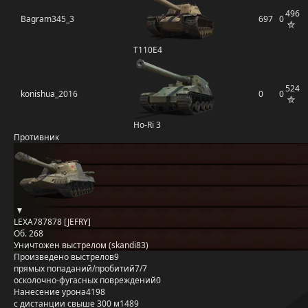
496
Bagram345_3
697
0
T110E4
524
konishua_2016
0
0
Ho-Ri 3
Противник
LEXA787878 [JEFRY]
Об. 268
Уничтожен выстрелом (skandi83)
Произведено выстрелов
9
прямых попаданий/пробитий
7/7
осколочно-фугасных повреждений
0
Нанесение урона
4198
с дистанции свыше 300 м
1489