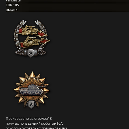
Vendester
EBR 105
Выжил
Произведено выстрелов
13
прямых попаданий/пробитий
10/5
осколочно-фугасных повреждений
2