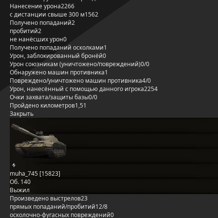
Нанесение урона
2266
с дистанции свыше 300 м
1562
Получено попаданий
2
пробитий
2
не нанёсших урон
0
Получено попаданий осколками
1
Урон, заблокированный бронёй
0
Урон союзникам (уничтожено/повреждений)
0/0
Обнаружено машин противника
1
Повреждено/уничтожено машин противника
4/0
Урон, нанесённый с помощью данного игрока
2254
Очки захвата/защиты базы
0/0
Пройдено километров
1,51
Закрыть
muha_745 [15823]
Об. 140
Выжил
Произведено выстрелов
23
прямых попаданий/пробитий
12/8
осколочно-фугасных повреждений
0