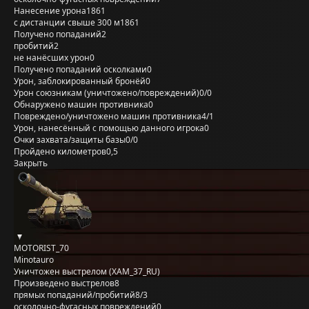
Нанесение урона
1861
с дистанции свыше 300 м
1861
Получено попаданий
2
пробитий
2
не нанёсших урон
0
Получено попаданий осколками
0
Урон, заблокированный бронёй
0
Урон союзникам (уничтожено/повреждений)
0/0
Обнаружено машин противника
0
Повреждено/уничтожено машин противника
4/1
Урон, нанесённый с помощью данного игрока
0
Очки захвата/защиты базы
0/0
Пройдено километров
0,5
Закрыть
MOTORIST_70
Minotauro
Уничтожен выстрелом (XAM_37_RU)
Произведено выстрелов
8
прямых попаданий/пробитий
8/3
осколочно-фугасных повреждений
0