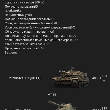
с дистанции свыше 300 м
0
Получено попаданий
5
пробитий
3
не нанёсших урон
1
Получено попаданий осколками
1
Урон, заблокированный бронёй
490
Урон союзникам (уничтожено/повреждений)
0/0
Обнаружено машин противника
1
Повреждено/уничтожено машин противника
0/0
Урон, нанесённый с помощью данного игрока
367
Очки захвата/защиты базы
0/0
Пройдено километров
0,74
Закрыть
888
BzPblBoTeXHuK [UB-CL]
4858
1
MT-58
819