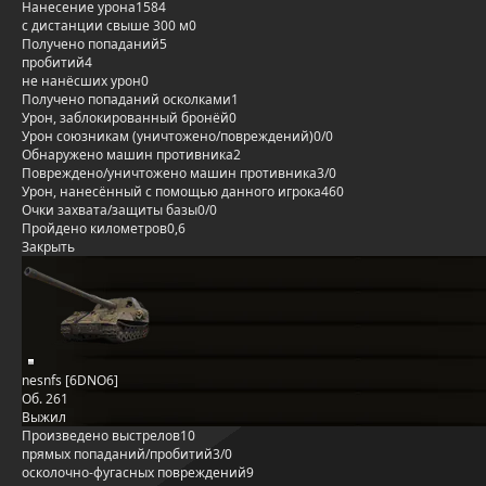
Нанесение урона
1584
с дистанции свыше 300 м
0
Получено попаданий
5
пробитий
4
не нанёсших урон
0
Получено попаданий осколками
1
Урон, заблокированный бронёй
0
Урон союзникам (уничтожено/повреждений)
0/0
Обнаружено машин противника
2
Повреждено/уничтожено машин противника
3/0
Урон, нанесённый с помощью данного игрока
460
Очки захвата/защиты базы
0/0
Пройдено километров
0,6
Закрыть
nesnfs [6DNO6]
Об. 261
Выжил
Произведено выстрелов
10
прямых попаданий/пробитий
3/0
осколочно-фугасных повреждений
9