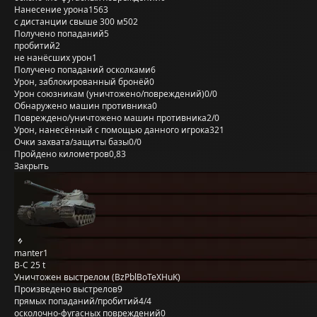
Нанесение урона
1563
с дистанции свыше 300 м
502
Получено попаданий
5
пробитий
2
не нанёсших урон
1
Получено попаданий осколками
6
Урон, заблокированный бронёй
0
Урон союзникам (уничтожено/повреждений)
0/0
Обнаружено машин противника
0
Повреждено/уничтожено машин противника
2/0
Урон, нанесённый с помощью данного игрока
321
Очки захвата/защиты базы
0/0
Пройдено километров
0,83
Закрыть
manter1
B-C 25 t
Уничтожен выстрелом (BzPblBoTeXHuK)
Произведено выстрелов
9
прямых попаданий/пробитий
4/4
осколочно-фугасных повреждений
0