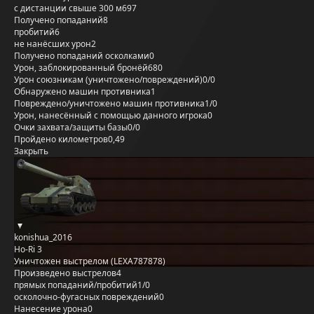
с дистанции свыше 300 м
697
Получено попаданий
8
пробитий
6
не нанёсших урон
2
Получено попаданий осколками
0
Урон, заблокированный бронёй
680
Урон союзникам (уничтожено/повреждений)
0/0
Обнаружено машин противника
1
Повреждено/уничтожено машин противника
1/0
Урон, нанесённый с помощью данного игрока
0
Очки захвата/защиты базы
0/0
Пройдено километров
0,49
Закрыть
konishua_2016
Ho-Ri 3
Уничтожен выстрелом (LEXA787878)
Произведено выстрелов
4
прямых попаданий/пробитий
1/0
осколочно-фугасных повреждений
0
Нанесение урона
0