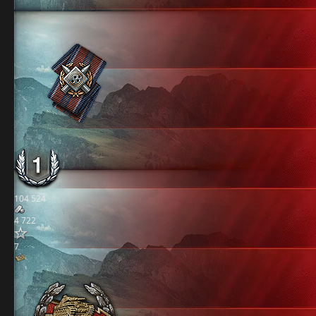
104 524
4 722
7