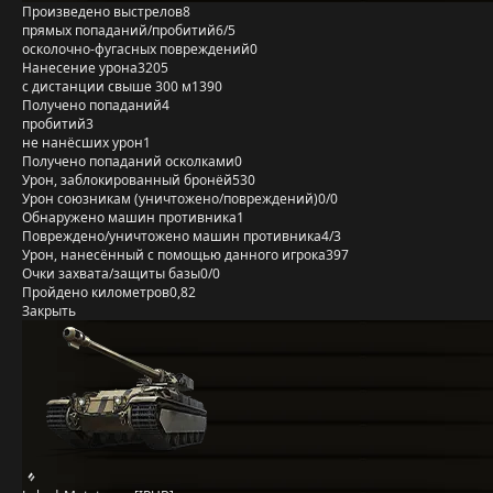
Произведено выстрелов
8
прямых попаданий/пробитий
6/5
осколочно-фугасных повреждений
0
Нанесение урона
3205
с дистанции свыше 300 м
1390
Получено попаданий
4
пробитий
3
не нанёсших урон
1
Получено попаданий осколками
0
Урон, заблокированный бронёй
530
Урон союзникам (уничтожено/повреждений)
0/0
Обнаружено машин противника
1
Повреждено/уничтожено машин противника
4/3
Урон, нанесённый с помощью данного игрока
397
Очки захвата/защиты базы
0/0
Пройдено километров
0,82
Закрыть