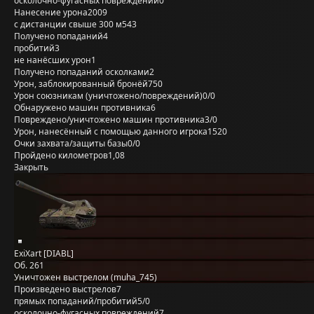
осколочно-фугасных повреждений
0
Нанесение урона
2009
с дистанции свыше 300 м
543
Получено попаданий
4
пробитий
3
не нанёсших урон
1
Получено попаданий осколками
2
Урон, заблокированный бронёй
750
Урон союзникам (уничтожено/повреждений)
0/0
Обнаружено машин противника
6
Повреждено/уничтожено машин противника
3/0
Урон, нанесённый с помощью данного игрока
1520
Очки захвата/защиты базы
0/0
Пройдено километров
1,08
Закрыть
ExiXart [DIABL]
Об. 261
Уничтожен выстрелом (muha_745)
Произведено выстрелов
7
прямых попаданий/пробитий
5/0
осколочно-фугасных повреждений
7