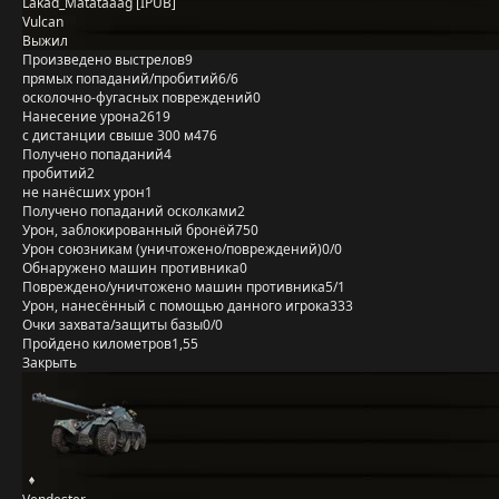
Lakad_Matataaag [IPUB]
Vulcan
Выжил
Произведено выстрелов
9
прямых попаданий/пробитий
6/6
осколочно-фугасных повреждений
0
Нанесение урона
2619
с дистанции свыше 300 м
476
Получено попаданий
4
пробитий
2
не нанёсших урон
1
Получено попаданий осколками
2
Урон, заблокированный бронёй
750
Урон союзникам (уничтожено/повреждений)
0/0
Обнаружено машин противника
0
Повреждено/уничтожено машин противника
5/1
Урон, нанесённый с помощью данного игрока
333
Очки захвата/защиты базы
0/0
Пройдено километров
1,55
Закрыть