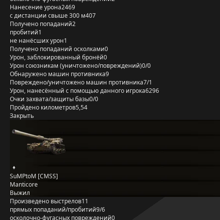
Нанесение урона
2469
с дистанции свыше 300 м
407
Получено попаданий
2
пробитий
1
не нанёсших урон
1
Получено попаданий осколками
0
Урон, заблокированный бронёй
0
Урон союзникам (уничтожено/повреждений)
0/0
Обнаружено машин противника
9
Повреждено/уничтожено машин противника
7/1
Урон, нанесённый с помощью данного игрока
6296
Очки захвата/защиты базы
0/0
Пройдено километров
5,54
Закрыть
SuMPtoM [CMSS]
Manticore
Выжил
Произведено выстрелов
11
прямых попаданий/пробитий
9/6
осколочно-фугасных повреждений
0