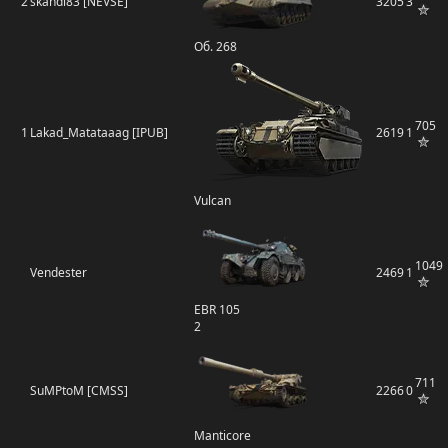
2
skandi83 [NEVSE]
3205
3
Об. 268
705
1
Lakad_Matataaag [IPUB]
2619
1
Vulcan
1049
Vendester
2469
1
EBR 105
2
711
SuMPtoM [CMSS]
2266
0
Manticore