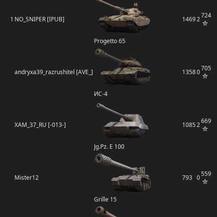
724
1
NO_SNIPER [IPUB]
1469
2
Progetto 65
705
andryxa39_razrushitel [AVE_]
1358
0
ИС-4
669
XAM_37_RU [-013-]
1085
2
Jg.Pz. E 100
559
Mister12
793
0
Grille 15