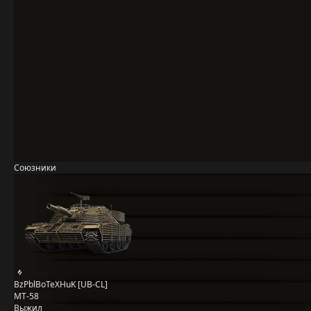
Союзники
BzPblBoTeXHuK [UB-CL]
MT-58
Выжил