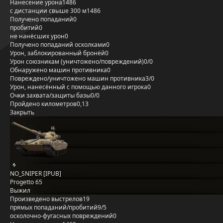
Нанесение урона
1486
с дистанции свыше 300 м
1486
Получено попаданий
0
пробитий
0
не нанёсших урон
0
Получено попаданий осколками
0
Урон, заблокированный бронёй
0
Урон союзникам (уничтожено/повреждений)
0/0
Обнаружено машин противника
0
Повреждено/уничтожено машин противника
3/0
Урон, нанесённый с помощью данного игрока
0
Очки захвата/защиты базы
0/0
Пройдено километров
0,13
Закрыть
NO_SNIPER [IPUB]
Progetto 65
Выжил
Произведено выстрелов
19
прямых попаданий/пробитий
9/5
осколочно-фугасных повреждений
0