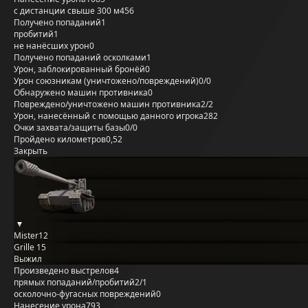
с дистанции свыше 300 м
456
Получено попаданий
1
пробитий
1
не нанёсших урон
0
Получено попаданий осколками
1
Урон, заблокированный бронёй
0
Урон союзникам (уничтожено/повреждений)
0/0
Обнаружено машин противника
0
Повреждено/уничтожено машин противника
2/2
Урон, нанесённый с помощью данного игрока
282
Очки захвата/защиты базы
0/0
Пройдено километров
0,52
Закрыть
Mister12
Grille 15
Выжил
Произведено выстрелов
4
прямых попаданий/пробитий
2/1
осколочно-фугасных повреждений
0
Нанесение урона
793