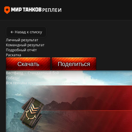
РЕПЛЕИ
← Назад к списку
Личный результат
Командный результат
Подробный отчёт
Раскатка
Скачать
Поделиться
Вестфилд
-
Стандартный бой
Победа!
Вся техника противника уничтожена