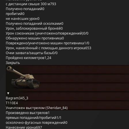
с дистанции свыше 300 м
793
Получено попаданий
0
пробитий
0
не нанёсших урон
0
Получено попаданий осколками
0
Урон, заблокированный бронёй
0
Урон союзникам (уничтожено/повреждений)
0/0
Обнаружено машин противника
0
Повреждено/уничтожено машин противника
1/0
Урон, нанесённый с помощью данного игрока
653
Очки захвата/защиты базы
0/0
Пройдено километров
1,24
Закрыть
Bagram345_3
T110E4
Уничтожен выстрелом (Sheridan_84)
Произведено выстрелов
1
прямых попаданий/пробитий
1/1
осколочно-фугасных повреждений
0
Нанесение урона
697