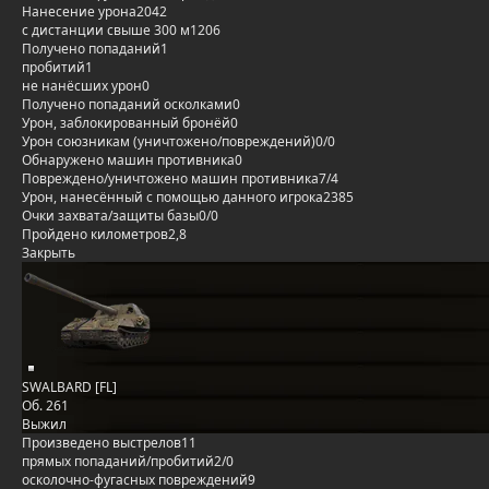
Нанесение урона
2042
с дистанции свыше 300 м
1206
Получено попаданий
1
пробитий
1
не нанёсших урон
0
Получено попаданий осколками
0
Урон, заблокированный бронёй
0
Урон союзникам (уничтожено/повреждений)
0/0
Обнаружено машин противника
0
Повреждено/уничтожено машин противника
7/4
Урон, нанесённый с помощью данного игрока
2385
Очки захвата/защиты базы
0/0
Пройдено километров
2,8
Закрыть
SWALBARD [FL]
Об. 261
Выжил
Произведено выстрелов
11
прямых попаданий/пробитий
2/0
осколочно-фугасных повреждений
9