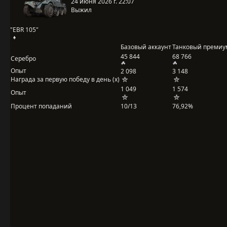
24 июня 2026 г. 22:07
Выжил
"EBR 105"
Базовый аккаунт
Танковый премиу
45 844
68 766
Серебро
Опыт
2 098
3 148
Награда за первую победу в день (x)
1 049
1 574
Опыт
Процент попаданий
10/13
76,92%