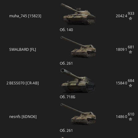
933
muha_745 [15823]
2042
4
Об. 140
681
SWALBARD [FL]
1809
1
Об. 261
684
2
BESS070 [CR-AB]
1584
0
Об. 718Б
610
nesnfs [6DNO6]
1486
0
Об. 261