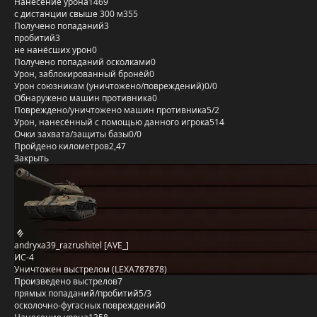
Нанесение урона
1469
с дистанции свыше 300 м
355
Получено попаданий
3
пробитий
3
не нанёсших урон
0
Получено попаданий осколками
0
Урон, заблокированный бронёй
0
Урон союзникам (уничтожено/повреждений)
0/0
Обнаружено машин противника
0
Повреждено/уничтожено машин противника
5/2
Урон, нанесённый с помощью данного игрока
514
Очки захвата/защиты базы
0/0
Пройдено километров
2,47
Закрыть
andryxa39_razrushitel [AVE_]
ИС-4
Уничтожен выстрелом (LEXA787878)
Произведено выстрелов
7
прямых попаданий/пробитий
5/3
осколочно-фугасных повреждений
0