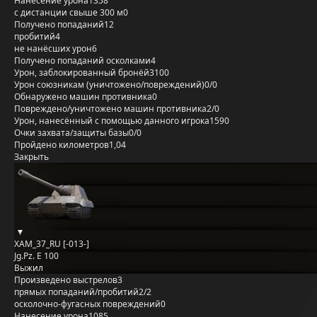
Нанесение урона
1358
с дистанции свыше 300 м
0
Получено попаданий
12
пробитий
4
не нанёсших урон
6
Получено попаданий осколками
4
Урон, заблокированный бронёй
3100
Урон союзникам (уничтожено/повреждений)
0/0
Обнаружено машин противника
0
Повреждено/уничтожено машин противника
2/0
Урон, нанесённый с помощью данного игрока
1590
Очки захвата/защиты базы
0/0
Пройдено километров
1,04
Закрыть
XAM_37_RU [-013-]
Jg.Pz. E 100
Выжил
Произведено выстрелов
3
прямых попаданий/пробитий
2/2
осколочно-фугасных повреждений
0
Нанесение урона
1085